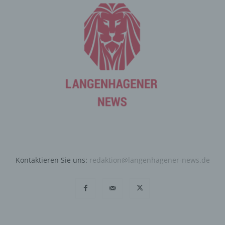
Cookie-ID. Eine Cookie-ID ist eine eindeutige Kennung
des Cookies. Sie besteht aus einer Zeichenfolge, durch
welche Internetseiten und Server dem konkreten
Internetbrowser zugeordnet werden können, in dem das
Cookie gespeichert wurde. Dies ermöglicht es den
besuchten Internetseiten und Servern, den individuellen
Browser der betroffenen Person von anderen
Internetbrowsern, die andere Cookies enthalten, zu
unterscheiden. Ein bestimmter Internetbrowser kann
über die eindeutige Cookie-ID wiedererkannt und
identifiziert werden.
Durch den Einsatz von Cookies kann den Nutzern dieser
Internetseite nutzerfreundlichere Services bereitstellen,
die ohne die Cookie-Setzung nicht möglich wären.
Kontaktieren Sie uns:
redaktion@langenhagener-news.de
Mittels eines Cookies können die Informationen und
Angebote auf unserer Internetseite im Sinne des
Benutzers optimiert werden. Cookies ermöglichen uns,
wie bereits erwähnt, die Benutzer unserer Internetseite
wiederzuerkennen. Zweck dieser Wiedererkennung ist
es, den Nutzern die Verwendung unserer Internetseite