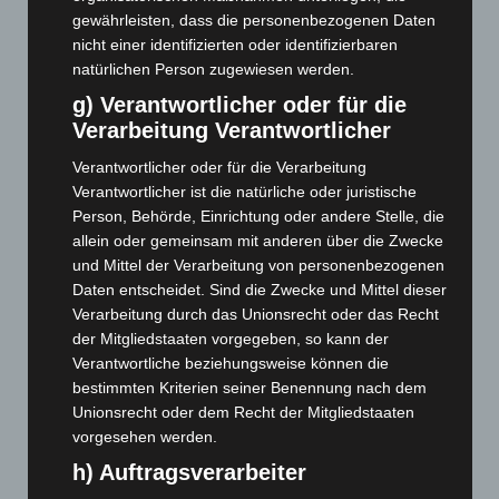
Januar 2025
(88)
gewährleisten, dass die personenbezogenen Daten
nicht einer identifizierten oder identifizierbaren
Dezember 2024
(89)
natürlichen Person zugewiesen werden.
November 2024
(94)
g) Verantwortlicher oder für die
Oktober 2024
(93)
Verarbeitung Verantwortlicher
September 2024
(112)
Verantwortlicher oder für die Verarbeitung
August 2024
(107)
Verantwortlicher ist die natürliche oder juristische
Juli 2024
(89)
Person, Behörde, Einrichtung oder andere Stelle, die
allein oder gemeinsam mit anderen über die Zwecke
Juni 2024
(107)
und Mittel der Verarbeitung von personenbezogenen
Mai 2024
(149)
Daten entscheidet. Sind die Zwecke und Mittel dieser
April 2024
(102)
Verarbeitung durch das Unionsrecht oder das Recht
der Mitgliedstaaten vorgegeben, so kann der
März 2024
(103)
Verantwortliche beziehungsweise können die
Februar 2024
(103)
bestimmten Kriterien seiner Benennung nach dem
Unionsrecht oder dem Recht der Mitgliedstaaten
Januar 2024
(111)
vorgesehen werden.
Dezember 2023
(130)
h) Auftragsverarbeiter
November 2023
(130)