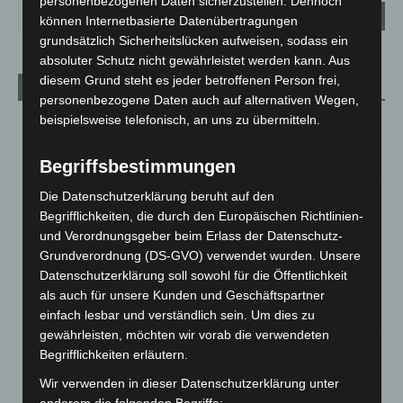
personenbezogenen Daten sicherzustellen. Dennoch
können Internetbasierte Datenübertragungen
grundsätzlich Sicherheitslücken aufweisen, sodass ein
absoluter Schutz nicht gewährleistet werden kann. Aus
diesem Grund steht es jeder betroffenen Person frei,
Aktuelle Beiträge
personenbezogene Daten auch auf alternativen Wegen,
beispielsweise telefonisch, an uns zu übermitteln.
Kunst trifft Weingenuss: Barbara-Susann Mehring zeigt ihre
Werke im Jacques’ Wein-Depot Isernhagen
8. August 2026
Begriffsbestimmungen
Die Datenschutzerklärung beruht auf den
A2: Zweite Turbobaustelle startet zwischen Hannover-West
und Bothfeld
Begrifflichkeiten, die durch den Europäischen Richtlinien-
und Verordnungsgeber beim Erlass der Datenschutz-
8. August 2026
Grundverordnung (DS-GVO) verwendet wurden. Unsere
Niedersachsen: Feuerwehrkräfte kehren nach
Datenschutzerklärung soll sowohl für die Öffentlichkeit
Waldbrandeinsatz aus Spanien zurück
als auch für unsere Kunden und Geschäftspartner
7. August 2026
einfach lesbar und verständlich sein. Um dies zu
gewährleisten, möchten wir vorab die verwendeten
Hannover: Erste Tigermücken-Population in Niedersachsen
Begrifflichkeiten erläutern.
entdeckt
Wir verwenden in dieser Datenschutzerklärung unter
7. August 2026