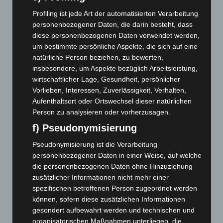
April 2026
(99)
Profiling ist jede Art der automatisierten Verarbeitung
März 2026
(115)
personenbezogener Daten, die darin besteht, dass
Februar 2026
(109)
diese personenbezogenen Daten verwendet werden,
um bestimmte persönliche Aspekte, die sich auf eine
Januar 2026
(122)
natürliche Person beziehen, zu bewerten,
Dezember 2025
(103)
insbesondere, um Aspekte bezüglich Arbeitsleistung,
wirtschaftlicher Lage, Gesundheit, persönlicher
November 2025
(114)
Vorlieben, Interessen, Zuverlässigkeit, Verhalten,
Oktober 2025
(112)
Aufenthaltsort oder Ortswechsel dieser natürlichen
September 2025
(93)
Person zu analysieren oder vorherzusagen.
August 2025
(90)
f) Pseudonymisierung
Juli 2025
(90)
Pseudonymisierung ist die Verarbeitung
Juni 2025
(103)
personenbezogener Daten in einer Weise, auf welche
die personenbezogenen Daten ohne Hinzuziehung
Mai 2025
(112)
zusätzlicher Informationen nicht mehr einer
April 2025
(88)
spezifischen betroffenen Person zugeordnet werden
März 2025
(111)
können, sofern diese zusätzlichen Informationen
gesondert aufbewahrt werden und technischen und
Februar 2025
(96)
organisatorischen Maßnahmen unterliegen, die