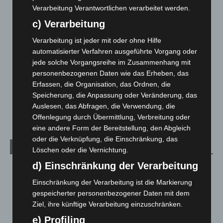
Corona-News
712
Verarbeitung Verantwortlichen verarbeitet werden.
Hannover und Region
5.039
c) Verarbeitung
Langenhagen und Ortsteile
3.252
Verarbeitung ist jeder mit oder ohne Hilfe
Leserbriefe
1
automatisierter Verfahren ausgeführte Vorgang oder
Menschen
2
jede solche Vorgangsreihe im Zusammenhang mit
personenbezogenen Daten wie das Erheben, das
Über uns
1
Erfassen, die Organisation, das Ordnen, die
Veranstaltungen
1.888
Speicherung, die Anpassung oder Veränderung, das
Welt
1.271
Auslesen, das Abfragen, die Verwendung, die
Offenlegung durch Übermittlung, Verbreitung oder
eine andere Form der Bereitstellung, den Abgleich
oder die Verknüpfung, die Einschränkung, das
Archiv
Löschen oder die Vernichtung.
d) Einschränkung der Verarbeitung
August 2026
(14)
Einschränkung der Verarbeitung ist die Markierung
Juli 2026
(73)
gespeicherter personenbezogener Daten mit dem
Juni 2026
(139)
Ziel, ihre künftige Verarbeitung einzuschränken.
Mai 2026
(99)
e) Profiling