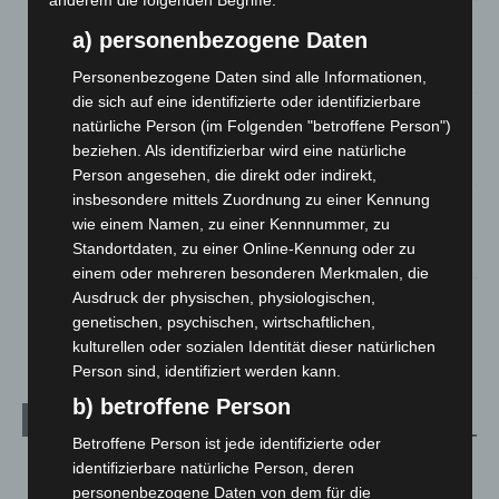
anderem die folgenden Begriffe:
Brand im „Haus der Begegnung“ in Neuwarmbüchen schnell
a) personenbezogene Daten
eingedämmt
6. August 2026
Personenbezogene Daten sind alle Informationen,
die sich auf eine identifizierte oder identifizierbare
Region Hannover: 21 neue Notfallsanitäter starten beim
natürliche Person (im Folgenden "betroffene Person")
Roten Kreuz
beziehen. Als identifizierbar wird eine natürliche
5. August 2026
Person angesehen, die direkt oder indirekt,
insbesondere mittels Zuordnung zu einer Kennung
Mann läuft mit Hockeyschläger über A7 – Polizei sucht
wie einem Namen, zu einer Kennnummer, zu
Zeugen
Standortdaten, zu einer Online-Kennung oder zu
5. August 2026
einem oder mehreren besonderen Merkmalen, die
Ausdruck der physischen, physiologischen,
Celle: Mensch stirbt bei Bagger-Unfall auf Baustelle
genetischen, psychischen, wirtschaftlichen,
5. August 2026
kulturellen oder sozialen Identität dieser natürlichen
Person sind, identifiziert werden kann.
b) betroffene Person
Kategorien
Betroffene Person ist jede identifizierte oder
Blaulicht
2.799
identifizierbare natürliche Person, deren
personenbezogene Daten von dem für die