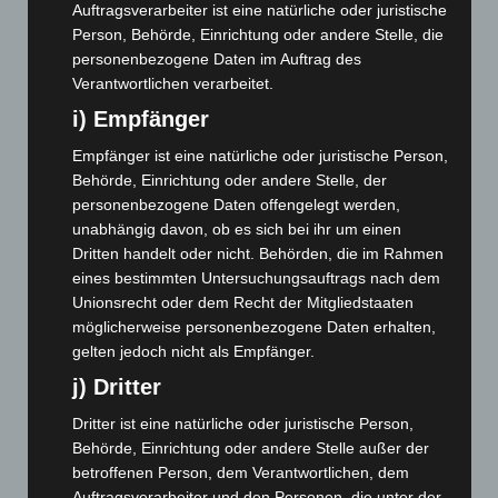
Auftragsverarbeiter ist eine natürliche oder juristische
Oktober 2023
(114)
Person, Behörde, Einrichtung oder andere Stelle, die
September 2023
(133)
personenbezogene Daten im Auftrag des
August 2023
(134)
Verantwortlichen verarbeitet.
Juli 2023
(118)
i) Empfänger
Juni 2023
(142)
Empfänger ist eine natürliche oder juristische Person,
Behörde, Einrichtung oder andere Stelle, der
Mai 2023
(139)
personenbezogene Daten offengelegt werden,
April 2023
(155)
unabhängig davon, ob es sich bei ihr um einen
März 2023
(174)
Dritten handelt oder nicht. Behörden, die im Rahmen
eines bestimmten Untersuchungsauftrags nach dem
Februar 2023
(154)
Unionsrecht oder dem Recht der Mitgliedstaaten
Januar 2023
(140)
möglicherweise personenbezogene Daten erhalten,
Dezember 2022
(130)
gelten jedoch nicht als Empfänger.
November 2022
(167)
j) Dritter
Oktober 2022
(166)
Dritter ist eine natürliche oder juristische Person,
Behörde, Einrichtung oder andere Stelle außer der
September 2022
(205)
betroffenen Person, dem Verantwortlichen, dem
August 2022
(166)
Auftragsverarbeiter und den Personen, die unter der