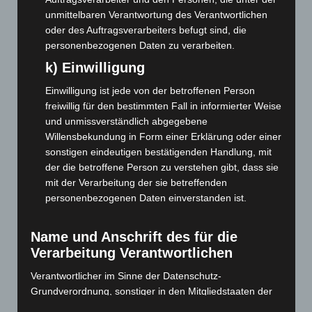
Juli 2022
(133)
unmittelbaren Verantwortung des Verantwortlichen
oder des Auftragsverarbeiters befugt sind, die
Juni 2022
(167)
personenbezogenen Daten zu verarbeiten.
Mai 2022
(177)
k) Einwilligung
April 2022
(198)
Einwilligung ist jede von der betroffenen Person
März 2022
(221)
freiwillig für den bestimmten Fall in informierter Weise
Februar 2022
(189)
und unmissverständlich abgegebene
Januar 2022
(190)
Willensbekundung in Form einer Erklärung oder einer
sonstigen eindeutigen bestätigenden Handlung, mit
Dezember 2021
(204)
der die betroffene Person zu verstehen gibt, dass sie
November 2021
(215)
mit der Verarbeitung der sie betreffenden
personenbezogenen Daten einverstanden ist.
Oktober 2021
(171)
September 2021
(180)
Name und Anschrift des für die
August 2021
(154)
Verarbeitung Verantwortlichen
Juli 2021
(213)
Verantwortlicher im Sinne der Datenschutz-
Juni 2021
(198)
Grundverordnung, sonstiger in den Mitgliedstaaten der
Mai 2021
(200)
Europäischen Union geltenden Datenschutzgesetze und