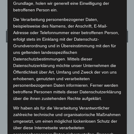
Grundlage, holen wir generell eine Einwilligung der
betroffenen Person ein.
Die Verarbeitung personenbezogener Daten,
beispielsweise des Namens, der Anschrift, E-Mail-
Adresse oder Telefonnummer einer betroffenen Person,
Wetter
erfolgt stets im Einklang mit der Datenschutz-
Grundverordnung und in Übereinstimmung mit den für
uns geltenden landesspezifischen
LANGENHAGEN
Datenschutzbestimmungen. Mittels dieser
Bedeckt
Datenschutzerklärung möchte unser Unternehmen die
°
32.2
°
Öffentlichkeit über Art, Umfang und Zweck der von uns
C
30.9
erhobenen, genutzten und verarbeiteten
°
29.9
personenbezogenen Daten informieren. Ferner werden
betroffene Personen mittels dieser Datenschutzerklärung
über die ihnen zustehenden Rechte aufgeklärt.
21%
2.7m/s
100%
Wir haben als für die Verarbeitung Verantwortlicher
SO.
MO.
DI.
MI.
DO.
zahlreiche technische und organisatorische Maßnahmen
33
°
27
°
23
°
27
°
30
°
umgesetzt, um einen möglichst lückenlosen Schutz der
über diese Internetseite verarbeiteten