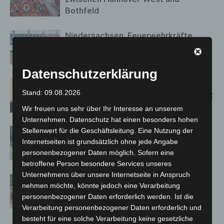
Bothfeld
Niedersachsen: Feuerwehrkräfte
kehren nach Waldbrandeinsatz aus
Spanien zurück
Datenschutzerklärung
Hannover: Erste Tigermücken-
Stand: 09.08.2026
Population in Niedersachsen entdeckt
Wir freuen uns sehr über Ihr Interesse an unserem
Unternehmen. Datenschutz hat einen besonders hohen
Stellenwert für die Geschäftsleitung. Eine Nutzung der
Brand im „Haus der Begegnung“ in
Internetseiten ist grundsätzlich ohne jede Angabe
Neuwarmbüchen schnell eingedämmt
personenbezogener Daten möglich. Sofern eine
betroffene Person besondere Services unseres
Unternehmens über unsere Internetseite in Anspruch
Region Hannover: 21 neue
nehmen möchte, könnte jedoch eine Verarbeitung
Notfallsanitäter starten beim Roten
personenbezogener Daten erforderlich werden. Ist die
Kreuz
Verarbeitung personenbezogener Daten erforderlich und
besteht für eine solche Verarbeitung keine gesetzliche