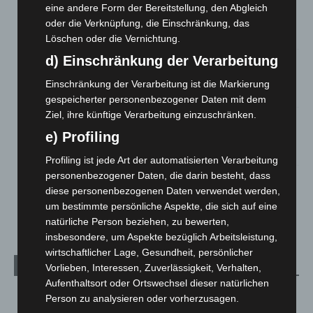
Hannover: Erste Tigermücken-Population in Niedersachsen
eine andere Form der Bereitstellung, den Abgleich
entdeckt
oder die Verknüpfung, die Einschränkung, das
7. August 2026
Löschen oder die Vernichtung.
d) Einschränkung der Verarbeitung
Brand im „Haus der Begegnung“ in Neuwarmbüchen schnell
eingedämmt
Einschränkung der Verarbeitung ist die Markierung
6. August 2026
gespeicherter personenbezogener Daten mit dem
Ziel, ihre künftige Verarbeitung einzuschränken.
Region Hannover: 21 neue Notfallsanitäter starten beim
e) Profiling
Roten Kreuz
5. August 2026
Profiling ist jede Art der automatisierten Verarbeitung
personenbezogener Daten, die darin besteht, dass
Mann läuft mit Hockeyschläger über A7 – Polizei sucht
diese personenbezogenen Daten verwendet werden,
Zeugen
um bestimmte persönliche Aspekte, die sich auf eine
5. August 2026
natürliche Person beziehen, zu bewerten,
insbesondere, um Aspekte bezüglich Arbeitsleistung,
wirtschaftlicher Lage, Gesundheit, persönlicher
Kategorien
Vorlieben, Interessen, Zuverlässigkeit, Verhalten,
Aufenthaltsort oder Ortswechsel dieser natürlichen
Blaulicht
2.799
Person zu analysieren oder vorherzusagen.