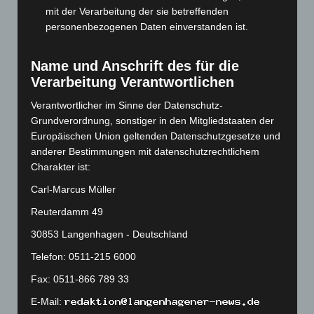
mit der Verarbeitung der sie betreffenden
Oktober 2023
(114)
personenbezogenen Daten einverstanden ist.
September 2023
(133)
August 2023
(134)
Name und Anschrift des für die
Juli 2023
(118)
Verarbeitung Verantwortlichen
Juni 2023
(142)
Verantwortlicher im Sinne der Datenschutz-
Mai 2023
(139)
Grundverordnung, sonstiger in den Mitgliedstaaten der
Europäischen Union geltenden Datenschutzgesetze und
April 2023
(155)
anderer Bestimmungen mit datenschutzrechtlichem
März 2023
(174)
Charakter ist:
Februar 2023
(154)
Carl-Marcus Müller
Januar 2023
(140)
Reuterdamm 49
Dezember 2022
(130)
30853 Langenhagen - Deutschland
November 2022
(167)
Telefon: 0511-215 6000
Oktober 2022
(166)
Fax: 0511-866 789 33
September 2022
(205)
E-Mail:
August 2022
(166)