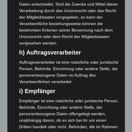
April 2026
(99)
Daten entscheidet. Sind die Zwecke und Mittel dieser
Verarbeitung durch das Unionsrecht oder das Recht
März 2026
(115)
der Mitgliedstaaten vorgegeben, so kann der
Februar 2026
(109)
Verantwortliche beziehungsweise können die
bestimmten Kriterien seiner Benennung nach dem
Januar 2026
(122)
Unionsrecht oder dem Recht der Mitgliedstaaten
Dezember 2025
(103)
vorgesehen werden.
November 2025
(114)
h) Auftragsverarbeiter
Oktober 2025
(112)
Auftragsverarbeiter ist eine natürliche oder juristische
September 2025
(93)
Person, Behörde, Einrichtung oder andere Stelle, die
August 2025
(90)
personenbezogene Daten im Auftrag des
Verantwortlichen verarbeitet.
Juli 2025
(90)
i) Empfänger
Juni 2025
(103)
Empfänger ist eine natürliche oder juristische Person,
Mai 2025
(112)
Behörde, Einrichtung oder andere Stelle, der
April 2025
(88)
personenbezogene Daten offengelegt werden,
März 2025
(111)
unabhängig davon, ob es sich bei ihr um einen
Dritten handelt oder nicht. Behörden, die im Rahmen
Februar 2025
(96)