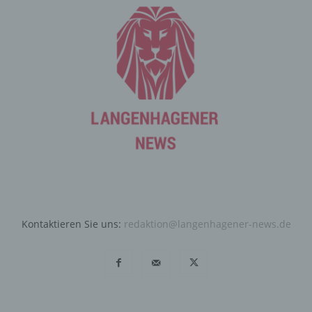
durch unsere Internetseite jederzeit mittels einer
entsprechenden Einstellung des genutzten
Internetbrowsers verhindern und damit der Setzung von
Cookies dauerhaft widersprechen. Ferner können
bereits gesetzte Cookies jederzeit über einen
Internetbrowser oder andere Softwareprogramme
gelöscht werden. Dies ist in allen gängigen
Internetbrowsern möglich. Deaktiviert die betroffene
Person die Setzung von Cookies in dem genutzten
Internetbrowser, sind unter Umständen nicht alle
Funktionen unserer Internetseite vollumfänglich nutzbar.
Erfassung von allgemeinen Daten
und Informationen
Kontaktieren Sie uns:
redaktion@langenhagener-news.de
Die Internetseite erfasst mit jedem Aufruf der
Internetseite durch eine betroffene Person oder ein
automatisiertes System eine Reihe von allgemeinen
Daten und Informationen. Diese allgemeinen Daten und
Informationen werden in den Logfiles des Servers
gespeichert. Erfasst werden können die (1) verwendeten