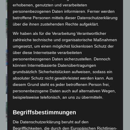
Neuwarmbüchen schnell eingedämmt
erhobenen, genutzten und verarbeiteten
personenbezogenen Daten informieren. Ferner werden
betroffene Personen mittels dieser Datenschutzerklärung
Region Hannover: 21 neue
über die ihnen zustehenden Rechte aufgeklärt.
Notfallsanitäter starten beim Roten
Wir haben als für die Verarbeitung Verantwortlicher
Kreuz
zahlreiche technische und organisatorische Maßnahmen
umgesetzt, um einen möglichst lückenlosen Schutz der
Mann läuft mit Hockeyschläger über
über diese Internetseite verarbeiteten
A7 – Polizei sucht Zeugen
personenbezogenen Daten sicherzustellen. Dennoch
können Internetbasierte Datenübertragungen
grundsätzlich Sicherheitslücken aufweisen, sodass ein
Celle: Mensch stirbt bei Bagger-Unfall
absoluter Schutz nicht gewährleistet werden kann. Aus
auf Baustelle
diesem Grund steht es jeder betroffenen Person frei,
personenbezogene Daten auch auf alternativen Wegen,
beispielsweise telefonisch, an uns zu übermitteln.
Gasleitung bei McDonald’s-Umbau in
Langenhagen beschädigt
Begriffsbestimmungen
Die Datenschutzerklärung beruht auf den
Begrifflichkeiten, die durch den Europäischen Richtlinien-