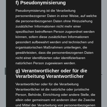
Corona-News
712
f) Pseudonymisierung
Hannover und Region
5.039
Pseudonymisierung ist die Verarbeitung
Langenhagen und Ortsteile
3.252
personenbezogener Daten in einer Weise, auf welche
die personenbezogenen Daten ohne Hinzuziehung
Leserbriefe
1
zusätzlicher Informationen nicht mehr einer
Menschen
2
spezifischen betroffenen Person zugeordnet werden
können, sofern diese zusätzlichen Informationen
Über uns
1
gesondert aufbewahrt werden und technischen und
Veranstaltungen
1.889
organisatorischen Maßnahmen unterliegen, die
Welt
1.272
gewährleisten, dass die personenbezogenen Daten
nicht einer identifizierten oder identifizierbaren
natürlichen Person zugewiesen werden.
g) Verantwortlicher oder für die
Archiv
Verarbeitung Verantwortlicher
August 2026
(15)
Verantwortlicher oder für die Verarbeitung
Juli 2026
(73)
Verantwortlicher ist die natürliche oder juristische
Person, Behörde, Einrichtung oder andere Stelle, die
Juni 2026
(139)
allein oder gemeinsam mit anderen über die Zwecke
Mai 2026
(99)
und Mittel der Verarbeitung von personenbezogenen