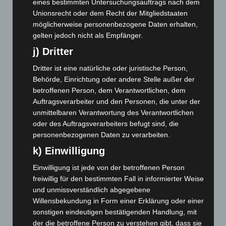
eines bestimmten Untersuchungsauftrags nach dem
Januar 2025
(88)
Unionsrecht oder dem Recht der Mitgliedstaaten
Dezember 2024
(89)
möglicherweise personenbezogene Daten erhalten,
gelten jedoch nicht als Empfänger.
November 2024
(94)
j) Dritter
Oktober 2024
(93)
September 2024
(112)
Dritter ist eine natürliche oder juristische Person,
Behörde, Einrichtung oder andere Stelle außer der
August 2024
(107)
betroffenen Person, dem Verantwortlichen, dem
Juli 2024
(89)
Auftragsverarbeiter und den Personen, die unter der
unmittelbaren Verantwortung des Verantwortlichen
Juni 2024
(107)
oder des Auftragsverarbeiters befugt sind, die
Mai 2024
(149)
personenbezogenen Daten zu verarbeiten.
April 2024
(102)
k) Einwilligung
März 2024
(103)
Einwilligung ist jede von der betroffenen Person
Februar 2024
(103)
freiwillig für den bestimmten Fall in informierter Weise
Januar 2024
(111)
und unmissverständlich abgegebene
Willensbekundung in Form einer Erklärung oder einer
Dezember 2023
(130)
sonstigen eindeutigen bestätigenden Handlung, mit
November 2023
(130)
der die betroffene Person zu verstehen gibt, dass sie