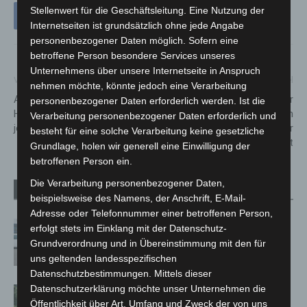
Stellenwert für die Geschäftsleitung. Eine Nutzung der
Internetseiten ist grundsätzlich ohne jede Angabe
personenbezogener Daten möglich. Sofern eine
betroffene Person besondere Services unseres
Unternehmens über unsere Internetseite in Anspruch
Vorheriger Artikel
Nächster Artikel
nehmen möchte, könnte jedoch eine Verarbeitung
Anträge für akute
Zeugenaufruf: 88-jähriger
personenbezogener Daten erforderlich werden. Ist die
Hochwasserhilfen können
Fußgänger in Hannover von
Verarbeitung personenbezogener Daten erforderlich und
jetzt gestellt werden
Stadtbahn erfasst und schwer
besteht für eine solche Verarbeitung keine gesetzliche
verletzt
Grundlage, holen wir generell eine Einwilligung der
betroffenen Person ein.
Die Verarbeitung personenbezogener Daten,
Verwandte Artikel
Mehr vom Autor
beispielsweise des Namens, der Anschrift, E-Mail-
Adresse oder Telefonnummer einer betroffenen Person,
Niedersachsen: Feuerwehrkräfte
erfolgt stets im Einklang mit der Datenschutz-
kehren nach Waldbrandeinsatz aus
Grundverordnung und in Übereinstimmung mit den für
Spanien zurück
uns geltenden landesspezifischen
Datenschutzbestimmungen. Mittels dieser
Datenschutzerklärung möchte unser Unternehmen die
Brand im „Haus der Begegnung“ in
Öffentlichkeit über Art, Umfang und Zweck der von uns