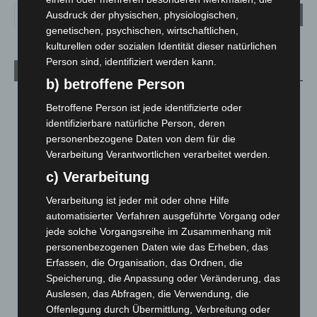
Ausdruck der physischen, physiologischen,
genetischen, psychischen, wirtschaftlichen,
kulturellen oder sozialen Identität dieser natürlichen
Person sind, identifiziert werden kann.
Aktuelle Beiträge
b) betroffene Person
M’era Luna 2026: 25.000 Fans feiern in Hildesheim
Betroffene Person ist jede identifizierte oder
10. August 2026
identifizierbare natürliche Person, deren
personenbezogene Daten von dem für die
Kunst trifft Weingenuss: Barbara-Susann Mehring zeigt ihre
Verarbeitung Verantwortlichen verarbeitet werden.
Werke im Jacques’ Wein-Depot Isernhagen
c) Verarbeitung
8. August 2026
Verarbeitung ist jeder mit oder ohne Hilfe
A2: Zweite Turbobaustelle startet zwischen Hannover-West
automatisierter Verfahren ausgeführte Vorgang oder
und Bothfeld
jede solche Vorgangsreihe im Zusammenhang mit
8. August 2026
personenbezogenen Daten wie das Erheben, das
Erfassen, die Organisation, das Ordnen, die
Niedersachsen: Feuerwehrkräfte kehren nach
Waldbrandeinsatz aus Spanien zurück
Speicherung, die Anpassung oder Veränderung, das
Auslesen, das Abfragen, die Verwendung, die
7. August 2026
Offenlegung durch Übermittlung, Verbreitung oder