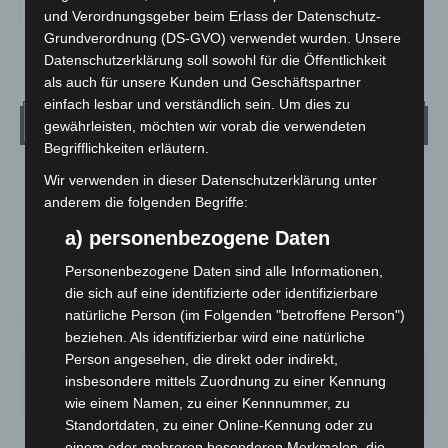
und Verordnungsgeber beim Erlass der Datenschutz-
Grundverordnung (DS-GVO) verwendet wurden. Unsere
Datenschutzerklärung soll sowohl für die Öffentlichkeit
als auch für unsere Kunden und Geschäftspartner
einfach lesbar und verständlich sein. Um dies zu
Wetter
gewährleisten, möchten wir vorab die verwendeten
Begrifflichkeiten erläutern.
Wir verwenden in dieser Datenschutzerklärung unter
LANGENHAGEN
anderem die folgenden Begriffe:
Bedeckt
a) personenbezogene Daten
°
28.3
°
C
25.6
Personenbezogene Daten sind alle Informationen,
°
24.9
die sich auf eine identifizierte oder identifizierbare
natürliche Person (im Folgenden "betroffene Person")
beziehen. Als identifizierbar wird eine natürliche
41%
5.8m/s
88%
Person angesehen, die direkt oder indirekt,
MO.
DI.
MI.
DO.
FR.
insbesondere mittels Zuordnung zu einer Kennung
27
°
25
°
26
°
30
°
34
°
wie einem Namen, zu einer Kennnummer, zu
Standortdaten, zu einer Online-Kennung oder zu
einem oder mehreren besonderen Merkmalen, die