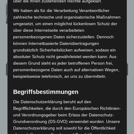
über die ihnen zustehenden Rechte aufgeklärt.
Celle: Mensch stirbt bei Bagger-Unfall
Wir haben als für die Verarbeitung Verantwortlicher
auf Baustelle
zahlreiche technische und organisatorische Maßnahmen
umgesetzt, um einen möglichst lückenlosen Schutz der
über diese Internetseite verarbeiteten
personenbezogenen Daten sicherzustellen. Dennoch
können Internetbasierte Datenübertragungen
grundsätzlich Sicherheitslücken aufweisen, sodass ein
absoluter Schutz nicht gewährleistet werden kann. Aus
diesem Grund steht es jeder betroffenen Person frei,
Wetter
personenbezogene Daten auch auf alternativen Wegen,
beispielsweise telefonisch, an uns zu übermitteln.
LANGENHAGEN
Begriffsbestimmungen
Überwiegend Bewölkt
Die Datenschutzerklärung beruht auf den
°
15.5
°
C
13.9
Begrifflichkeiten, die durch den Europäischen Richtlinien-
und Verordnungsgeber beim Erlass der Datenschutz-
°
13.3
Grundverordnung (DS-GVO) verwendet wurden. Unsere
Datenschutzerklärung soll sowohl für die Öffentlichkeit
90%
1m/s
84%