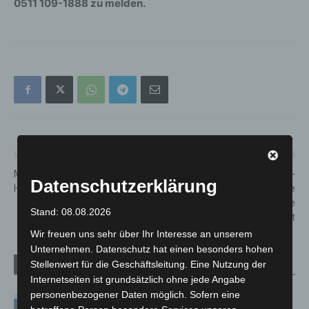
0511 109-1888 zu melden.
Vorheriger Artikel
Nächster Artikel
Mehrere Sturmeinsätze für
Kreisverkehr an den Elisabeth-
Datenschutzerklärung
Hannovers Feuerwehren
Arkaden erhält in der Woche
ab dem 29. Januar die zweite
Stand: 08.08.2026
Betonschicht
Wir freuen uns sehr über Ihr Interesse an unserem
Unternehmen. Datenschutz hat einen besonders hohen
Stellenwert für die Geschäftsleitung. Eine Nutzung der
Verwandte Artikel
Mehr vom Autor
Internetseiten ist grundsätzlich ohne jede Angabe
personenbezogener Daten möglich. Sofern eine
Niedersachsen: Feuerwehrkräfte