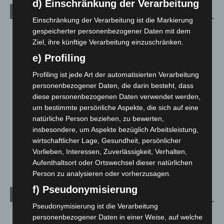
d) Einschränkung der Verarbeitung
Kategorien
Einschränkung der Verarbeitung ist die Markierung
gespeicherter personenbezogener Daten mit dem
Blaulicht
2.799
Ziel, ihre künftige Verarbeitung einzuschränken.
Corona-News
712
e) Profiling
Hannover und Region
5.037
Profiling ist jede Art der automatisierten Verarbeitung
Langenhagen und Ortsteile
3.250
personenbezogener Daten, die darin besteht, dass
Leserbriefe
1
diese personenbezogenen Daten verwendet werden,
Menschen
2
um bestimmte persönliche Aspekte, die sich auf eine
natürliche Person beziehen, zu bewerten,
Über uns
1
insbesondere, um Aspekte bezüglich Arbeitsleistung,
Veranstaltungen
1.887
wirtschaftlicher Lage, Gesundheit, persönlicher
Vorlieben, Interessen, Zuverlässigkeit, Verhalten,
Welt
1.270
Aufenthaltsort oder Ortswechsel dieser natürlichen
Person zu analysieren oder vorherzusagen.
f) Pseudonymisierung
Archiv
Pseudonymisierung ist die Verarbeitung
August 2026
(12)
personenbezogener Daten in einer Weise, auf welche