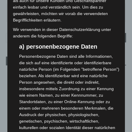
als auch für unsere Kunden und Geschäftspartner
einfach lesbar und verständlich sein. Um dies zu
SA.
SO.
MO.
DI.
MI.
gewährleisten, möchten wir vorab die verwendeten
27
°
34
°
27
°
23
°
20
°
Begrifflichkeiten erläutern.
Wir verwenden in dieser Datenschutzerklärung unter
anderem die folgenden Begriffe:
a) personenbezogene Daten
Personenbezogene Daten sind alle Informationen,
Aktuelle Beiträge
die sich auf eine identifizierte oder identifizierbare
natürliche Person (im Folgenden "betroffene Person")
Niedersachsen: Feuerwehrkräfte kehren nach
beziehen. Als identifizierbar wird eine natürliche
Waldbrandeinsatz aus Spanien zurück
Person angesehen, die direkt oder indirekt,
7. August 2026
insbesondere mittels Zuordnung zu einer Kennung
wie einem Namen, zu einer Kennnummer, zu
Hannover: Erste Tigermücken-Population in Niedersachsen
Standortdaten, zu einer Online-Kennung oder zu
entdeckt
einem oder mehreren besonderen Merkmalen, die
7. August 2026
Ausdruck der physischen, physiologischen,
Brand im „Haus der Begegnung“ in Neuwarmbüchen schnell
genetischen, psychischen, wirtschaftlichen,
eingedämmt
kulturellen oder sozialen Identität dieser natürlichen