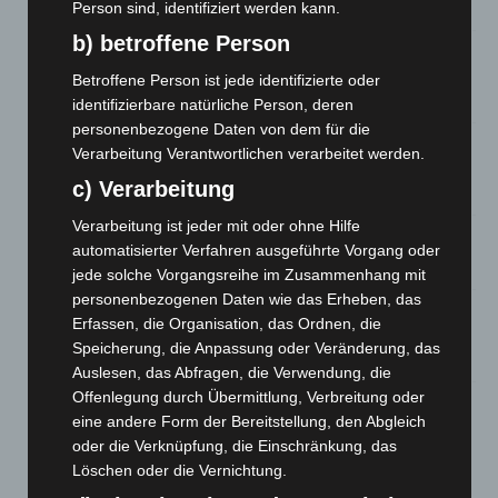
6. August 2026
Person sind, identifiziert werden kann.
b) betroffene Person
Region Hannover: 21 neue Notfallsanitäter starten beim
Roten Kreuz
Betroffene Person ist jede identifizierte oder
5. August 2026
identifizierbare natürliche Person, deren
personenbezogene Daten von dem für die
Mann läuft mit Hockeyschläger über A7 – Polizei sucht
Verarbeitung Verantwortlichen verarbeitet werden.
Zeugen
c) Verarbeitung
5. August 2026
Verarbeitung ist jeder mit oder ohne Hilfe
Celle: Mensch stirbt bei Bagger-Unfall auf Baustelle
automatisierter Verfahren ausgeführte Vorgang oder
5. August 2026
jede solche Vorgangsreihe im Zusammenhang mit
personenbezogenen Daten wie das Erheben, das
Gasleitung bei McDonald’s-Umbau in Langenhagen
Erfassen, die Organisation, das Ordnen, die
beschädigt
Speicherung, die Anpassung oder Veränderung, das
5. August 2026
Auslesen, das Abfragen, die Verwendung, die
Offenlegung durch Übermittlung, Verbreitung oder
Anklage nach Abschaltung von „Archetyp Market“ erhoben
eine andere Form der Bereitstellung, den Abgleich
3. August 2026
oder die Verknüpfung, die Einschränkung, das
Löschen oder die Vernichtung.