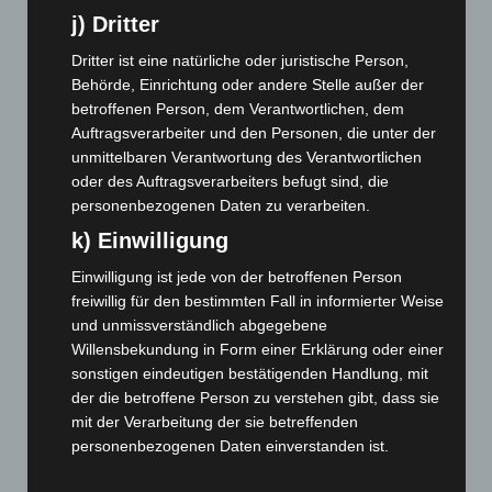
Januar 2024
(111)
j) Dritter
Dezember 2023
(130)
Dritter ist eine natürliche oder juristische Person,
November 2023
(130)
Behörde, Einrichtung oder andere Stelle außer der
betroffenen Person, dem Verantwortlichen, dem
Oktober 2023
(114)
Auftragsverarbeiter und den Personen, die unter der
September 2023
(133)
unmittelbaren Verantwortung des Verantwortlichen
oder des Auftragsverarbeiters befugt sind, die
August 2023
(134)
personenbezogenen Daten zu verarbeiten.
Juli 2023
(118)
k) Einwilligung
Juni 2023
(142)
Einwilligung ist jede von der betroffenen Person
Mai 2023
(139)
freiwillig für den bestimmten Fall in informierter Weise
April 2023
(155)
und unmissverständlich abgegebene
März 2023
(174)
Willensbekundung in Form einer Erklärung oder einer
sonstigen eindeutigen bestätigenden Handlung, mit
Februar 2023
(154)
der die betroffene Person zu verstehen gibt, dass sie
Januar 2023
(140)
mit der Verarbeitung der sie betreffenden
personenbezogenen Daten einverstanden ist.
Dezember 2022
(130)
November 2022
(167)