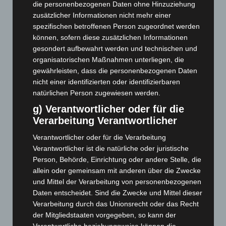
die personenbezogenen Daten ohne Hinzuziehung
Juli 2026
(73)
zusätzlicher Informationen nicht mehr einer
Juni 2026
(139)
spezifischen betroffenen Person zugeordnet werden
Mai 2026
(99)
können, sofern diese zusätzlichen Informationen
gesondert aufbewahrt werden und technischen und
April 2026
(99)
organisatorischen Maßnahmen unterliegen, die
März 2026
(115)
gewährleisten, dass die personenbezogenen Daten
nicht einer identifizierten oder identifizierbaren
Februar 2026
(109)
natürlichen Person zugewiesen werden.
Januar 2026
(122)
g) Verantwortlicher oder für die
Dezember 2025
(103)
Verarbeitung Verantwortlicher
November 2025
(114)
Verantwortlicher oder für die Verarbeitung
Oktober 2025
(112)
Verantwortlicher ist die natürliche oder juristische
September 2025
(93)
Person, Behörde, Einrichtung oder andere Stelle, die
allein oder gemeinsam mit anderen über die Zwecke
August 2025
(90)
und Mittel der Verarbeitung von personenbezogenen
Juli 2025
(90)
Daten entscheidet. Sind die Zwecke und Mittel dieser
Juni 2025
(103)
Verarbeitung durch das Unionsrecht oder das Recht
der Mitgliedstaaten vorgegeben, so kann der
Mai 2025
(112)