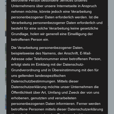
betroffene Person besondere Services unseres
kehren nach Waldbrandeinsatz aus
Unternehmens über unsere Internetseite in Anspruch
Spanien zurück
nehmen möchte, könnte jedoch eine Verarbeitung
personenbezogener Daten erforderlich werden. Ist die
Hannover: Erste Tigermücken-
Verarbeitung personenbezogener Daten erforderlich und
Population in Niedersachsen entdeckt
besteht für eine solche Verarbeitung keine gesetzliche
Grundlage, holen wir generell eine Einwilligung der
betroffenen Person ein.
Brand im „Haus der Begegnung“ in
Die Verarbeitung personenbezogener Daten,
Neuwarmbüchen schnell eingedämmt
beispielsweise des Namens, der Anschrift, E-Mail-
Adresse oder Telefonnummer einer betroffenen Person,
erfolgt stets im Einklang mit der Datenschutz-
Region Hannover: 21 neue
Grundverordnung und in Übereinstimmung mit den für
uns geltenden landesspezifischen
Notfallsanitäter starten beim Roten
Datenschutzbestimmungen. Mittels dieser
Kreuz
Datenschutzerklärung möchte unser Unternehmen die
Öffentlichkeit über Art, Umfang und Zweck der von uns
Mann läuft mit Hockeyschläger über
erhobenen, genutzten und verarbeiteten
A7 – Polizei sucht Zeugen
personenbezogenen Daten informieren. Ferner werden
betroffene Personen mittels dieser Datenschutzerklärung