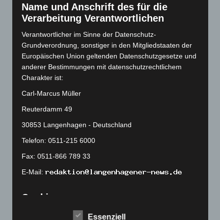
Name und Anschrift des für die
Oktober 2022
(166)
Verarbeitung Verantwortlichen
September 2022
(205)
Verantwortlicher im Sinne der Datenschutz-
August 2022
(166)
Grundverordnung, sonstiger in den Mitgliedstaaten der
Juli 2022
(133)
Europäischen Union geltenden Datenschutzgesetze und
anderer Bestimmungen mit datenschutzrechtlichem
Juni 2022
(167)
Charakter ist:
Mai 2022
(177)
Carl-Marcus Müller
April 2022
(198)
Reuterdamm 49
März 2022
(221)
30853 Langenhagen - Deutschland
Februar 2022
(189)
Telefon: 0511-215 6000
Januar 2022
(190)
Fax: 0511-866 789 33
Dezember 2021
(204)
November 2021
(215)
E-Mail:
Oktober 2021
(171)
Cookies
September 2021
(180)
Die Internetseiten verwenden Cookies. Cookies sind
August 2021
(154)
Essenziell