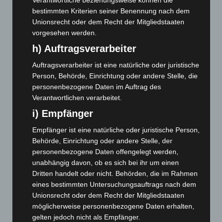
Verantwortliche beziehungsweise können die
April 2025
(88)
bestimmten Kriterien seiner Benennung nach dem
Unionsrecht oder dem Recht der Mitgliedstaaten
März 2025
(111)
vorgesehen werden.
Februar 2025
(96)
h) Auftragsverarbeiter
Januar 2025
(88)
Auftragsverarbeiter ist eine natürliche oder juristische
Dezember 2024
(89)
Person, Behörde, Einrichtung oder andere Stelle, die
November 2024
(94)
personenbezogene Daten im Auftrag des
Oktober 2024
(93)
Verantwortlichen verarbeitet.
September 2024
(112)
i) Empfänger
August 2024
(107)
Empfänger ist eine natürliche oder juristische Person,
Behörde, Einrichtung oder andere Stelle, der
Juli 2024
(89)
personenbezogene Daten offengelegt werden,
Juni 2024
(107)
unabhängig davon, ob es sich bei ihr um einen
Mai 2024
(149)
Dritten handelt oder nicht. Behörden, die im Rahmen
eines bestimmten Untersuchungsauftrags nach dem
April 2024
(102)
Unionsrecht oder dem Recht der Mitgliedstaaten
März 2024
(103)
möglicherweise personenbezogene Daten erhalten,
Februar 2024
(103)
gelten jedoch nicht als Empfänger.