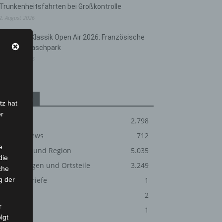
Trunkenheitsfahrten bei Großkontrolle
2. August 2026
Hannover Klassik Open Air 2026: Französische
Oper im Maschpark
2. August 2026
Kategorien
tz hat
er
Blaulicht
2.798
Corona-News
712
e
Hannover und Region
5.035
die
Langenhagen und Ortsteile
3.249
che
g der
Leserbriefe
1
Menschen
2
r
Über uns
1
lgt