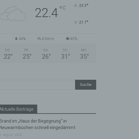
°
23.3
°
C
22.4
°
21.7
44%
4.5m/s
85%
DO.
FR.
SA.
SO.
MO.
22
°
25
°
26
°
31
°
35
°
Aktuelle Beiträge
Brand im „Haus der Begegnung“ in
Neuwarmbüchen schnell eingedämmt
6. August 2026