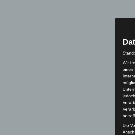
Dat
Stand
Wir fr
einen 
Intern
möglic
Unter
jedoch
Verarb
Verarb
betrof
Die Ve
Anschr