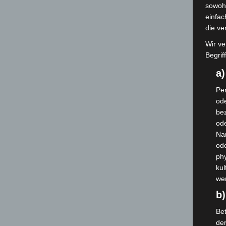
sowohl
einfac
die ve
Wir ve
Begrif
a
Per
ode
bez
ode
Na
od
phy
kul
we
b)
Bet
de