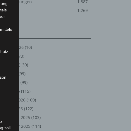
Veranstaltungen
1.887
mung
tels
Welt
1.269
ber
mittels
Archiv
d
August 2026
(10)
chutz
Juli 2026
(73)
Juni 2026
(139)
Mai 2026
(99)
rson
April 2026
(99)
März 2026
(115)
Februar 2026
(109)
Januar 2026
(122)
Dezember 2025
(103)
z-
November 2025
(114)
g soll