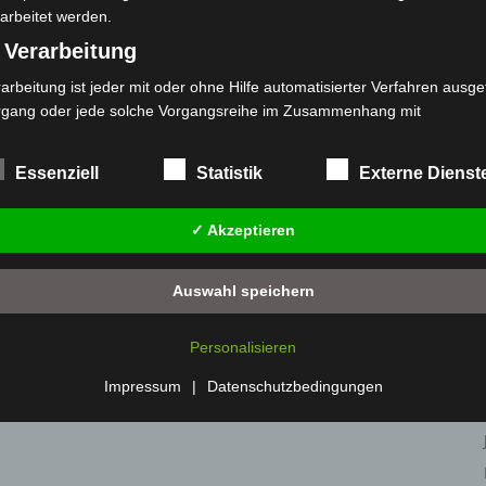
arbeitet werden.
 Verarbeitung
arbeitung ist jeder mit oder ohne Hilfe automatisierter Verfahren ausge
rgang oder jede solche Vorgangsreihe im Zusammenhang mit
rsonenbezogenen Daten wie das Erheben, das Erfassen, die Organisat
s Ordnen, die Speicherung, die Anpassung oder Veränderung, das Aus
Essenziell
Statistik
Externe Dienst
 Abfragen, die Verwendung, die Offenlegung durch Übermittlung, Verb
r eine andere Form der Bereitstellung, den Abgleich oder die Verknüp
✓ Akzeptieren
 Einschränkung, das Löschen oder die Vernichtung.
) Einschränkung der Verarbeitung
Auswahl speichern
schränkung der Verarbeitung ist die Markierung gespeicherter
sonenbezogener Daten mit dem Ziel, ihre künftige Verarbeitung
Personalisieren
nzuschränken.
 Profiling
Impressum
|
Datenschutzbedingungen
filing ist jede Art der automatisierten Verarbeitung personenbezogener
ten, die darin besteht, dass diese personenbezogenen Daten verwend
den, um bestimmte persönliche Aspekte, die sich auf eine natürliche 