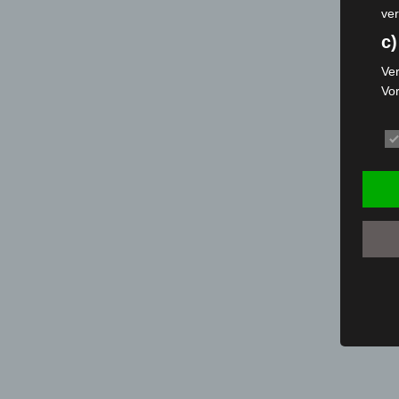
ver
c)
Ver
Vo
pe
da
das
ode
die
d
Ein
per
ei
e)
Pro
Da
wer