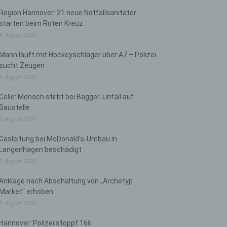
Region Hannover: 21 neue Notfallsanitäter
starten beim Roten Kreuz
5. August 2026
Mann läuft mit Hockeyschläger über A7 – Polizei
sucht Zeugen
5. August 2026
Celle: Mensch stirbt bei Bagger-Unfall auf
Baustelle
5. August 2026
Gasleitung bei McDonald’s-Umbau in
Langenhagen beschädigt
5. August 2026
Anklage nach Abschaltung von „Archetyp
Market“ erhoben
3. August 2026
Hannover: Polizei stoppt 166