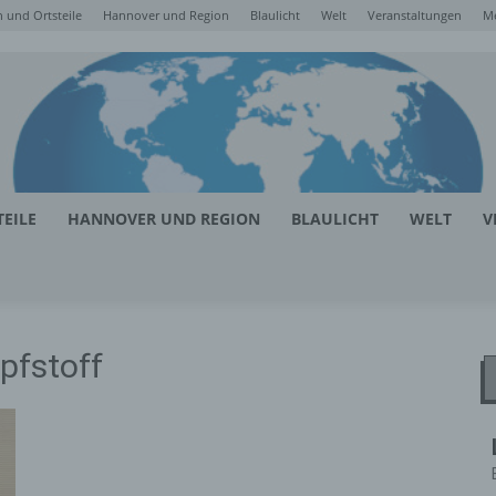
 und Ortsteile
Hannover und Region
Blaulicht
Welt
Veranstaltungen
M
EILE
HANNOVER UND REGION
BLAULICHT
WELT
V
pfstoff