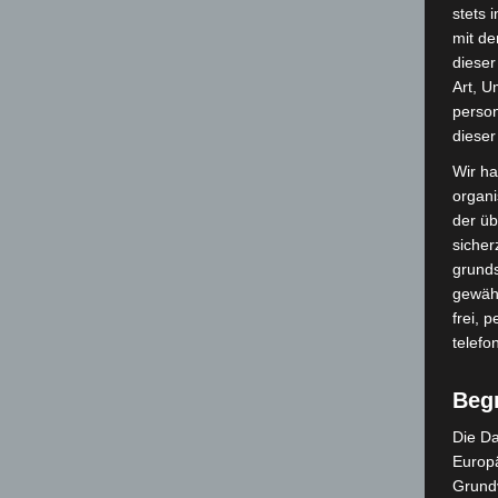
stets 
mit de
dieser
Art, U
person
dieser
Wir ha
organ
der üb
sicher
grunds
gewähr
frei, 
telefo
Beg
Die Da
Europä
Grund