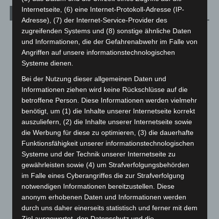
Internetseite, (6) eine Internet-Protokoll-Adresse (IP-
Aktuelle Beiträge
Adresse), (7) der Internet-Service-Provider des
zugreifenden Systems und (8) sonstige ähnliche Daten
Kunst trifft Weingenuss: Barbara-Susann Mehring zeigt ihre
und Informationen, die der Gefahrenabwehr im Falle von
Werke im Jacques’ Wein-Depot Isernhagen
Angriffen auf unsere informationstechnologischen
8. August 2026
Systeme dienen.
A2: Zweite Turbobaustelle startet zwischen Hannover-West
Bei der Nutzung dieser allgemeinen Daten und
und Bothfeld
Informationen ziehen wird keine Rückschlüsse auf die
8. August 2026
betroffene Person. Diese Informationen werden vielmehr
benötigt, um (1) die Inhalte unserer Internetseite korrekt
Niedersachsen: Feuerwehrkräfte kehren nach
auszuliefern, (2) die Inhalte unserer Internetseite sowie
Waldbrandeinsatz aus Spanien zurück
die Werbung für diese zu optimieren, (3) die dauerhafte
7. August 2026
Funktionsfähigkeit unserer informationstechnologischen
Hannover: Erste Tigermücken-Population in Niedersachsen
Systeme und der Technik unserer Internetseite zu
entdeckt
gewährleisten sowie (4) um Strafverfolgungsbehörden
7. August 2026
im Falle eines Cyberangriffes die zur Strafverfolgung
notwendigen Informationen bereitzustellen. Diese
Brand im „Haus der Begegnung“ in Neuwarmbüchen schnell
anonym erhobenen Daten und Informationen werden
eingedämmt
durch uns daher einerseits statistisch und ferner mit dem
6. August 2026
Ziel ausgewertet, den Datenschutz und die