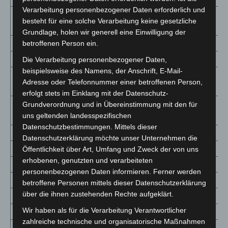
Verarbeitung personenbezogener Daten erforderlich und
Osnabrück,
3658 (+41)
2 213,6
259
besteht für eine solche Verarbeitung keine gesetzliche
Stadt
Grundlage, holen wir generell eine Einwilligung der
Osterholz
1466 (+13)
1 286,8
52
betroffenen Person ein.
Peine
2136 (+84)
1 584,6
242
Die Verarbeitung personenbezogener Daten,
beispielsweise des Namens, der Anschrift, E-Mail-
Rotenburg
2081 (+32)
1 270,6
84
Adresse oder Telefonnummer einer betroffenen Person,
(Wümme)
erfolgt stets im Einklang mit der Datenschutz-
Salzgitter,
Grundverordnung und in Übereinstimmung mit den für
1987 (+15)
1 905,2
121
uns geltenden landesspezifischen
Stadt
Datenschutzbestimmungen. Mittels dieser
Schaumburg
2176 (+40)
1 378,8
173
Datenschutzerklärung möchte unser Unternehmen die
Stade
2347 (+45)
1 147,6
151
Öffentlichkeit über Art, Umfang und Zweck der von uns
erhobenen, genutzten und verarbeiteten
Uelzen
616 (+19)
666,7
69
personenbezogenen Daten informieren. Ferner werden
Vechta
4546 (+36)
3 183,2
187
betroffene Personen mittels dieser Datenschutzerklärung
über die ihnen zustehenden Rechte aufgeklärt.
Verden
2381 (+9)
1 736,3
85
Wir haben als für die Verarbeitung Verantwortlicher
Wesermarsch
1106 (+28)
1 248,5
113
zahlreiche technische und organisatorische Maßnahmen
Wilhelmshaven,