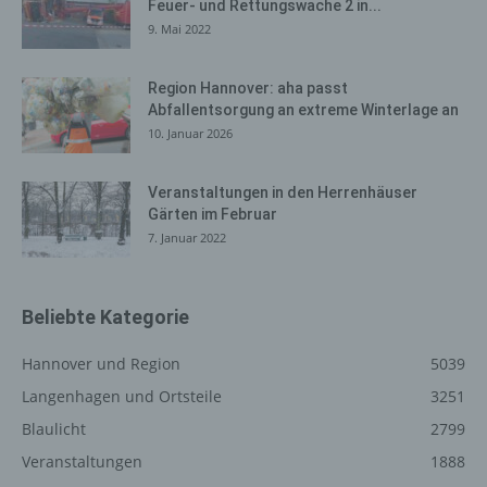
Feuer- und Rettungswache 2 in...
durch den Europäischen Richtlinien- und
9. Mai 2022
Verordnungsgeber oder einen anderen Gesetzgeber in
Gesetzen oder Vorschriften, welchen der für die
Region Hannover: aha passt
Verarbeitung Verantwortliche unterliegt, vorgesehen
Abfallentsorgung an extreme Winterlage an
wurde.
10. Januar 2026
Entfällt der Speicherungszweck oder läuft eine vom
Europäischen Richtlinien- und Verordnungsgeber oder
Veranstaltungen in den Herrenhäuser
einem anderen zuständigen Gesetzgeber
Gärten im Februar
vorgeschriebene Speicherfrist ab, werden die
7. Januar 2022
personenbezogenen Daten routinemäßig und
entsprechend den gesetzlichen Vorschriften gesperrt
oder gelöscht.
Beliebte Kategorie
Rechte der betroffenen Person
Hannover und Region
5039
a) Recht auf Bestätigung
Langenhagen und Ortsteile
3251
Jede betroffene Person hat das vom Europäischen
Blaulicht
2799
Richtlinien- und Verordnungsgeber eingeräumte
Veranstaltungen
1888
Recht, von dem für die Verarbeitung Verantwortlichen