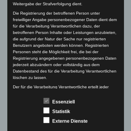
Februar 2026
(109)
Weitergabe der Strafverfolgung dient.
Januar 2026
(122)
Die Registrierung der betroffenen Person unter
Dezember 2025
(103)
freiwilliger Angabe personenbezogener Daten dient dem
für die Verarbeitung Verantwortlichen dazu, der
November 2025
(114)
betroffenen Person Inhalte oder Leistungen anzubieten,
Oktober 2025
(112)
die aufgrund der Natur der Sache nur registrierten
September 2025
(93)
Benutzern angeboten werden können. Registrierten
Personen steht die Möglichkeit frei, die bei der
August 2025
(90)
Registrierung angegebenen personenbezogenen Daten
Juli 2025
(90)
jederzeit abzuändern oder vollständig aus dem
Juni 2025
(103)
Datenbestand des für die Verarbeitung Verantwortlichen
löschen zu lassen.
Mai 2025
(112)
Der für die Verarbeitung Verantwortliche erteilt jeder
April 2025
(88)
betroffenen Person jederzeit auf Anfrage Auskunft
März 2025
(111)
darüber, welche personenbezogenen Daten über die
Essenziell
Februar 2025
(96)
betroffene Person gespeichert sind. Ferner berichtigt
Statistik
oder löscht der für die Verarbeitung Verantwortliche
Januar 2025
(88)
personenbezogene Daten auf Wunsch oder Hinweis der
Externe Dienste
Dezember 2024
(89)
betroffenen Person, soweit dem keine gesetzlichen