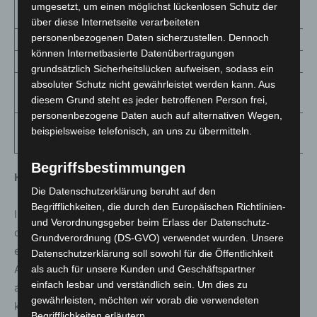
umgesetzt, um einen möglichst lückenlosen Schutz der
775 (+23)
1 018,5
61
Stadt
über diese Internetseite verarbeiteten
personenbezogenen Daten sicherzustellen. Dennoch
Wittmund
606 (+41)
1 064,5
101
können Internetbasierte Datenübertragungen
Wolfenbüttel
1220 (+9)
1 019,9
73
grundsätzlich Sicherheitslücken aufweisen, sodass ein
Wolfsburg,
absoluter Schutz nicht gewährleistet werden kann. Aus
1640 (+19)
1 318,6
118
diesem Grund steht es jeder betroffenen Person frei,
Stadt
personenbezogene Daten auch auf alternativen Wegen,
Niedersachsen
124762
beispielsweise telefonisch, an uns zu übermitteln.
1 560,8
8677
gesamt
(+1705)
Begriffsbestimmungen
Hinweise zur Tabelle
Die Datenschutzerklärung beruht auf den
Begrifflichkeiten, die durch den Europäischen Richtlinien-
In der Übersicht sind ausschließlich Fälle aufgelistet, die
und Verordnungsgeber beim Erlass der Datenschutz-
dem Niedersächsischen Landesgesundheitsamt
Grundverordnung (DS-GVO) verwendet wurden. Unsere
elektronisch bis 9 Uhr mitgeteilt wurden. Es kann zu
Datenschutzerklärung soll sowohl für die Öffentlichkeit
Abweichungen zwischen der NLGA-Tabelle und Angaben
als auch für unsere Kunden und Geschäftspartner
einfach lesbar und verständlich sein. Um dies zu
anderer Stellen, etwa der betroffenen Kommunen,
gewährleisten, möchten wir vorab die verwendeten
kommen.
Begrifflichkeiten erläutern.