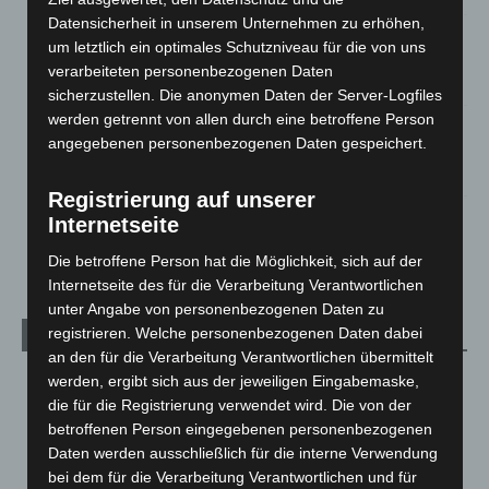
Datensicherheit in unserem Unternehmen zu erhöhen,
Region Hannover: 21 neue Notfallsanitäter starten beim
um letztlich ein optimales Schutzniveau für die von uns
Roten Kreuz
verarbeiteten personenbezogenen Daten
5. August 2026
sicherzustellen. Die anonymen Daten der Server-Logfiles
werden getrennt von allen durch eine betroffene Person
Mann läuft mit Hockeyschläger über A7 – Polizei sucht
angegebenen personenbezogenen Daten gespeichert.
Zeugen
5. August 2026
Registrierung auf unserer
Internetseite
Celle: Mensch stirbt bei Bagger-Unfall auf Baustelle
5. August 2026
Die betroffene Person hat die Möglichkeit, sich auf der
Internetseite des für die Verarbeitung Verantwortlichen
unter Angabe von personenbezogenen Daten zu
registrieren. Welche personenbezogenen Daten dabei
Kategorien
an den für die Verarbeitung Verantwortlichen übermittelt
werden, ergibt sich aus der jeweiligen Eingabemaske,
Blaulicht
2.799
die für die Registrierung verwendet wird. Die von der
Corona-News
712
betroffenen Person eingegebenen personenbezogenen
Hannover und Region
5.039
Daten werden ausschließlich für die interne Verwendung
bei dem für die Verarbeitung Verantwortlichen und für
Langenhagen und Ortsteile
3.252