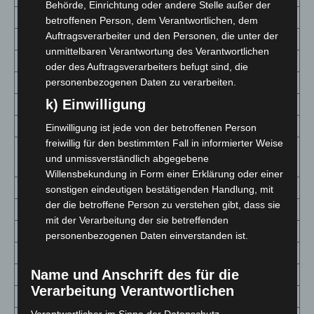
Behörde, Einrichtung oder andere Stelle außer der
Burgwedel
26
264
86,8
betroffenen Person, dem Verantwortlichen, dem
Auftragsverarbeiter und den Personen, die unter der
Garbsen
258
1643
175
unmittelbaren Verantwortung des Verantwortlichen
Gehrden
33
207
83,7
oder des Auftragsverarbeiters befugt sind, die
Hemmingen
28
281
81,7
personenbezogenen Daten zu verarbeiten.
k) Einwilligung
Isernhagen
51
365
137,5
Laatzen
89
989
98,9
Einwilligung ist jede von der betroffenen Person
freiwillig für den bestimmten Fall in informierter Weise
Landeshauptstadt
1413
11284
128
und unmissverständlich abgegebene
Hannover
Willensbekundung in Form einer Erklärung oder einer
Langenhagen
204
1358
188,7
sonstigen eindeutigen bestätigenden Handlung, mit
der die betroffene Person zu verstehen gibt, dass sie
Lehrte
106
936
126,6
mit der Verarbeitung der sie betreffenden
Neustadt
60
650
66,3
personenbezogenen Daten einverstanden ist.
Pattensen
38
229
126,4
Name und Anschrift des für die
Ronnenberg
57
450
136,9
Verarbeitung Verantwortlichen
Seelze
102
644
190,6
Verantwortlicher im Sinne der Datenschutz-