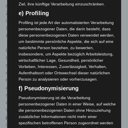
Ziel, ihre künftige Verarbeitung einzuschränken.
möglicherweise nur bedingt vergleichbar sind mit den
e) Profiling
Zahlen vor den Feiertagen. Das Gesundheitsamt rechnet
in den nächsten Tagen weiterhin mit erheblichen
Profiling ist jede Art der automatisierten Verarbeitung
Schwankungen in den gemeldeten Fallzahlen. Die
personenbezogener Daten, die darin besteht, dass
diese personenbezogenen Daten verwendet werden,
Aussagekraft der Zahlen ist deshalb gering.
um bestimmte persönliche Aspekte, die sich auf eine
natürliche Person beziehen, zu bewerten,
Die Region Hannover hat seit Auftreten der ersten
insbesondere, um Aspekte bezüglich Arbeitsleistung,
Corona-Infektion insgesamt
22.519
Menschen
wirtschaftlicher Lage, Gesundheit, persönlicher
registriert, die sich in der Region mit
Vorlieben, Interessen, Zuverlässigkeit, Verhalten,
dem Coronavirus infiziert haben. Davon sind zum
Aufenthaltsort oder Ortswechsel dieser natürlichen
Person zu analysieren oder vorherzusagen.
heutigen Stand
19.170
Personen als genesen
aufgeführt.
435
Menschen sind infolge einer
f) Pseudonymisierung
nachgewiesenen oder mutmaßlichen Corona-Infektion in
Pseudonymisierung ist die Verarbeitung
der Region verstorben; der Altersmedian der
personenbezogener Daten in einer Weise, auf welche
Verstorbenen liegt bei 85 Jahren. Somit sind
zum
die personenbezogenen Daten ohne Hinzuziehung
zusätzlicher Informationen nicht mehr einer
jetzigen Zeitpunkt 2914 Menschen
in der Region
spezifischen betroffenen Person zugeordnet werden
infiziert. Die 7-Tages-Inzidenz pro 100.000 Einwohner