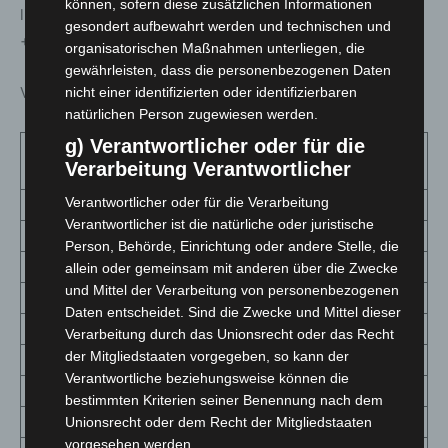
können, sofern diese zusätzlichen Informationen
liegt für die Region Hannover tagesaktuell bei
124,7
. + +
gesondert aufbewahrt werden und technischen und
+
organisatorischen Maßnahmen unterliegen, die
gewährleisten, dass die personenbezogenen Daten
Verteilung nach Alter (seit Beginn der Erfassung):
nicht einer identifizierten oder identifizierbaren
natürlichen Person zugewiesen werden.
g) Verantwortlicher oder für die
Fallzahl Gesamt seit
Alter
Verarbeitung Verantwortlicher
Ausbruch
Verantwortlicher oder für die Verarbeitung
0 – 9 Jahre
967
Verantwortlicher ist die natürliche oder juristische
10 – 19 Jahre
2363
Person, Behörde, Einrichtung oder andere Stelle, die
20 – 29 Jahre
4056
allein oder gemeinsam mit anderen über die Zwecke
und Mittel der Verarbeitung von personenbezogenen
30 – 39 Jahre
3507
Daten entscheidet. Sind die Zwecke und Mittel dieser
40 – 49 Jahre
3274
Verarbeitung durch das Unionsrecht oder das Recht
der Mitgliedstaaten vorgegeben, so kann der
50 – 59 Jahre
3232
Verantwortliche beziehungsweise können die
60 – 69 Jahre
1707
bestimmten Kriterien seiner Benennung nach dem
70 – 79 Jahre
1008
Unionsrecht oder dem Recht der Mitgliedstaaten
vorgesehen werden.