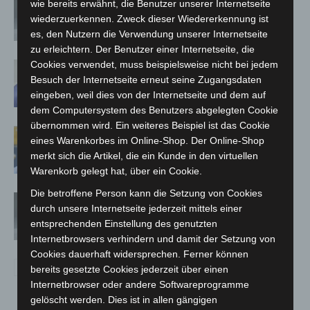
Corona-Schutzmaßnahmen in Schule
wie bereits erwähnt, die Benutzer unserer Internetseite
und KiTa: vom Land bis Ostern –
wiederzuerkennen. Zweck dieser Wiedererkennung ist
Absonderungspflicht läuft aus
es, den Nutzern die Verwendung unserer Internetseite
zu erleichtern. Der Benutzer einer Internetseite, die
Cookies verwendet, muss beispielsweise nicht bei jedem
Corona-Schutzmaßnahmen laufen aus
Besuch der Internetseite erneut seine Zugangsdaten
eingeben, weil dies von der Internetseite und dem auf
dem Computersystem des Benutzers abgelegten Cookie
übernommen wird. Ein weiteres Beispiel ist das Cookie
Maskenpflicht im GVH entfällt ab 02.
eines Warenkorbes im Online-Shop. Der Online-Shop
Februar
merkt sich die Artikel, die ein Kunde in den virtuellen
Warenkorb gelegt hat, über ein Cookie.
Die betroffene Person kann die Setzung von Cookies
Absonderungsverordnung in
durch unsere Internetseite jederzeit mittels einer
Niedersachsen läuft zum Monatsende
entsprechenden Einstellung des genutzten
aus
Internetbrowsers verhindern und damit der Setzung von
Cookies dauerhaft widersprechen. Ferner können
bereits gesetzte Cookies jederzeit über einen
Internetbrowser oder andere Softwareprogramme
gelöscht werden. Dies ist in allen gängigen