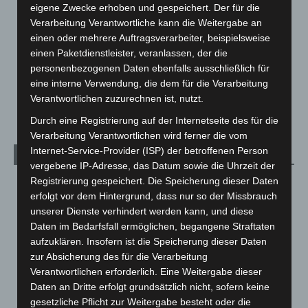
eigene Zwecke erhoben und gespeichert. Der für die
Leserbriefe
1
Verarbeitung Verantwortliche kann die Weitergabe an
Menschen
2
einen oder mehrere Auftragsverarbeiter, beispielsweise
einen Paketdienstleister, veranlassen, der die
Über uns
1
personenbezogenen Daten ebenfalls ausschließlich für
Veranstaltungen
1.888
eine interne Verwendung, die dem für die Verarbeitung
Welt
1.271
Verantwortlichen zuzurechnen ist, nutzt.
Durch eine Registrierung auf der Internetseite des für die
Verarbeitung Verantwortlichen wird ferner die vom
Internet-Service-Provider (ISP) der betroffenen Person
Archiv
vergebene IP-Adresse, das Datum sowie die Uhrzeit der
Registrierung gespeichert. Die Speicherung dieser Daten
August 2026
(14)
erfolgt vor dem Hintergrund, dass nur so der Missbrauch
Juli 2026
(73)
unserer Dienste verhindert werden kann, und diese
Juni 2026
(139)
Daten im Bedarfsfall ermöglichen, begangene Straftaten
aufzuklären. Insofern ist die Speicherung dieser Daten
Mai 2026
(99)
zur Absicherung des für die Verarbeitung
April 2026
(99)
Verantwortlichen erforderlich. Eine Weitergabe dieser
Daten an Dritte erfolgt grundsätzlich nicht, sofern keine
März 2026
(115)
gesetzliche Pflicht zur Weitergabe besteht oder die