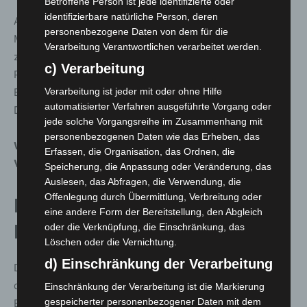
Betroffene Person ist jede identifizierte oder
identifizierbare natürliche Person, deren
Als Kriterium für die Meldung „genesen“ gilt das
personenbezogene Daten von dem für die
Meldedatum des Falles, wenn es länger als 14 Tage
Verarbeitung Verantwortlichen verarbeitet werden.
zurückliegt. Die in dieser Kategorie aufgezählten
c) Verarbeitung
Patientinnen und Patienten sind außerdem weder in
Verarbeitung ist jeder mit oder ohne Hilfe
Behandlung in einem Krankenhaus noch verstorben.
automatisierter Verfahren ausgeführte Vorgang oder
Diese Kriterien legt auch das RKI an.
jede solche Vorgangsreihe im Zusammenhang mit
personenbezogenen Daten wie das Erheben, das
Weitere Informationen zum Corona-
Erfassen, die Organisation, das Ordnen, die
Virus
:
www.niedersachsen.de/coronavirus
Speicherung, die Anpassung oder Veränderung, das
Auslesen, das Abfragen, die Verwendung, die
Offenlegung durch Übermittlung, Verbreitung oder
Infektionszahlen aus der Region
eine andere Form der Bereitstellung, den Abgleich
oder die Verknüpfung, die Einschränkung, das
Hannover
Löschen oder die Vernichtung.
d) Einschränkung der Verarbeitung
Die Region Hannover weist darauf hin, dass die
derzeitigen Fallzahlen wegen der veränderten
Einschränkung der Verarbeitung ist die Markierung
gespeicherter personenbezogener Daten mit dem
Bedingungen für die Testungen über die Feiertage