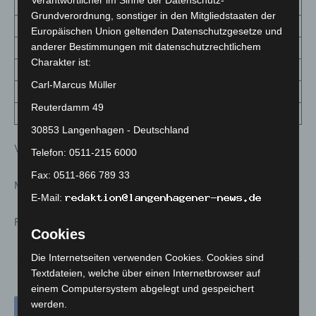
Sehnde
69
411
113,6
Grundverordnung, sonstiger in den Mitgliedstaaten der
Springe
69
462
126,9
Europäischen Union geltenden Datenschutzgesetze und
anderer Bestimmungen mit datenschutzrechtlichem
Uetze
47
301
92,3
Charakter ist:
Wedemark
30
414
33
Carl-Marcus Müller
Wennigsen
34
168
111,3
Reuterdamm 49
Wunstorf
34
499
28,4
30853 Langenhagen - Deutschland
Verteilung nach Geschlecht
Telefon: 0511-215 6000
Fax: 0511-866 789 33
Männer 49 Prozent
E-Mail:
Frauen 51 Prozent
Cookies
Die Internetseiten verwenden Cookies. Cookies sind
Textdateien, welche über einen Internetbrowser auf
einem Computersystem abgelegt und gespeichert
werden.