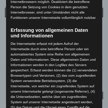
Internetbrowsern möglich. Deaktiviert die betroffene
Person die Setzung von Cookies in dem genutzten
Wetter
Internetbrowser, sind unter Umständen nicht alle
Funktionen unserer Internetseite vollumfänglich nutzbar.
LANGENHAGEN
Erfassung von allgemeinen Daten
Klarer Himmel
und Informationen
°
21.6
°
C
20.9
Die Internetseite erfasst mit jedem Aufruf der
Internetseite durch eine betroffene Person oder ein
°
20.5
automatisiertes System eine Reihe von allgemeinen
Daten und Informationen. Diese allgemeinen Daten und
51%
1.8m/s
2%
Informationen werden in den Logfiles des Servers
gespeichert. Erfasst werden können die (1) verwendeten
SA.
SO.
MO.
DI.
MI.
Browsertypen und Versionen, (2) das vom zugreifenden
21
°
34
°
29
°
23
°
26
°
System verwendete Betriebssystem, (3) die
Internetseite, von welcher ein zugreifendes System auf
unsere Internetseite gelangt (sogenannte Referrer), (4)
die Unterwebseiten, welche über ein zugreifendes
System auf unserer Internetseite angesteuert werden,
(5) das Datum und die Uhrzeit eines Zugriffs auf die