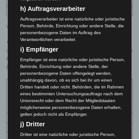
80+ Jahre
2063
h) Auftragsverarbeiter
keine Angaben
342
Auftragsverarbeiter ist eine natürliche oder juristische
Person, Behörde, Einrichtung oder andere Stelle, die
Verteilung nach Kommunen:
personenbezogene Daten im Auftrag des
Verantwortlichen verarbeitet.
*
Die Inzidenzwerte der einzelnen Kommunen spielen für
i) Empfänger
in der Corona-Verordnung aufgeführte Regelungen keine
Rolle. Hierfür ist allein der Inzidenzwert
der gesamten
Empfänger ist eine natürliche oder juristische Person,
Behörde, Einrichtung oder andere Stelle, der
Region Hannover
von Bedeutung.
personenbezogene Daten offengelegt werden,
unabhängig davon, ob es sich bei ihr um einen
Fallzahl
Dritten handelt oder nicht. Behörden, die im Rahmen
Aktuelle
Gesamt
7-Tage-
eines bestimmten Untersuchungsauftrags nach dem
Kommune
Fallzahl
seit
Inzidenz
Unionsrecht oder dem Recht der Mitgliedstaaten
möglicherweise personenbezogene Daten erhalten,
Ausbruch
gelten jedoch nicht als Empfänger.
j) Dritter
Barsinghausen
105
536
160,1
Dritter ist eine natürliche oder juristische Person,
Burgdorf
61
428
158,6