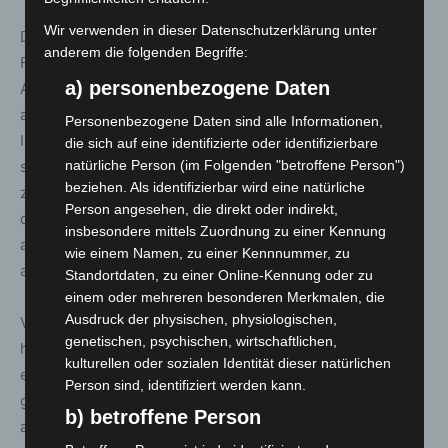
Wir verwenden in dieser Datenschutzerklärung unter
Die gegenüber dem vorherigen Tag neu ausgewiesenen
anderem die folgenden Begriffe:
Fälle sind nicht zwingend erst seit der gestrigen
a) personenbezogene Daten
Auflistung neu aufgetreten. Die Gesundheitsämter leiten
als erste Priorität die notwendigen
Personenbezogene Daten sind alle Informationen,
Infektionsschutzmaßnahmen ein, ggf. erfolgt die
die sich auf eine identifizierte oder identifizierbare
natürliche Person (im Folgenden "betroffene Person")
standardisierte Falldatenübermittlung erst danach mit
beziehen. Als identifizierbar wird eine natürliche
zeitlicher Verzögerung. Bis zur Übermittlung der Fälle an
Person angesehen, die direkt oder indirekt,
das NLGA können einige Tage vergehen. Dies gilt vor
insbesondere mittels Zuordnung zu einer Kennung
allem, wenn viele Fälle in einem kurzen Zeitraum
wie einem Namen, zu einer Kennnummer, zu
auftreten.
Standortdaten, zu einer Online-Kennung oder zu
einem oder mehreren besonderen Merkmalen, die
Ausdruck der physischen, physiologischen,
Veränderungen mit geringerer Fallzahl können darüber
genetischen, psychischen, wirtschaftlichen,
hinaus auftreten, wenn ein Krankenhaus beispielsweise
kulturellen oder sozialen Identität dieser natürlichen
einen Todesfall an das örtliche Gesundheitsamt
Person sind, identifiziert werden kann.
gemeldet hat, die bzw. der Verstorbene aber in einem
b) betroffene Person
anderen Landkreis gemeldet war.