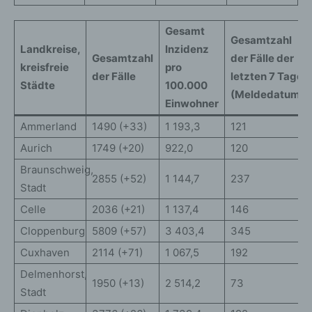
Gesamt
Gesamtzahl
Landkreise,
Inzidenz
Gesamtzahl
der Fälle der
kreisfreie
pro
der Fälle
letzten 7 Tage
Städte
100.000
(Meldedatum)
Einwohner
Ammerland
1490 (+33)
1 193,3
121
Aurich
1749 (+20)
922,0
120
Braunschweig,
2855 (+52)
1 144,7
237
Stadt
Celle
2036 (+21)
1 137,4
146
Cloppenburg
5809 (+57)
3 403,4
345
Cuxhaven
2114 (+71)
1 067,5
192
Delmenhorst,
1950 (+13)
2 514,2
73
Stadt