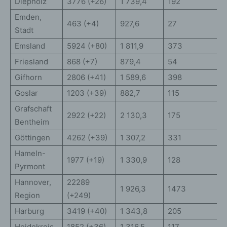
Diepholz
3776 (+26)
1 739,4
192
Emden,
463 (+4)
927,6
27
Stadt
Emsland
5924 (+80)
1 811,9
373
Friesland
868 (+7)
879,4
54
Gifhorn
2806 (+41)
1 589,6
398
Goslar
1203 (+39)
882,7
115
Grafschaft
2922 (+22)
2 130,3
175
Bentheim
Göttingen
4262 (+39)
1 307,2
331
Hameln-
1977 (+19)
1 330,9
128
Pyrmont
Hannover,
22289
1 926,3
1473
Region
(+249)
Harburg
3419 (+40)
1 343,8
205
Heidekreis
1852 (+36)
1 316,5
117