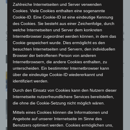
Zahlreiche Internetseiten und Server verwenden
Cookies. Viele Cookies enthalten eine sogenannte
Cookie-ID. Eine Cookie-ID ist eine eindeutige Kennung
des Cookies. Sie besteht aus einer Zeichenfolge, durch
Vorheriger Artikel
Nächster Artikel
welche Internetseiten und Server dem konkreten
Großes Zählen im Erlebnis-
Präventionexperten der Polizei
Internetbrowser zugeordnet werden können, in dem das
Zoo Hannover
beraten am Telefon
Cookie gespeichert wurde. Dies ermöglicht es den
besuchten Internetseiten und Servern, den individuellen
Browser der betroffenen Person von anderen
Verwandte Artikel
Mehr vom Autor
Internetbrowsern, die andere Cookies enthalten, zu
unterscheiden. Ein bestimmter Internetbrowser kann
Letzte Corona-Schutzmaßnahme läuft
über die eindeutige Cookie-ID wiedererkannt und
aus
identifiziert werden.
Durch den Einsatz von Cookies kann den Nutzern dieser
Internetseite nutzerfreundlichere Services bereitstellen,
Corona-Verordnung in Niedersachsen
die ohne die Cookie-Setzung nicht möglich wären.
zum 1. März aufgehoben
Mittels eines Cookies können die Informationen und
Angebote auf unserer Internetseite im Sinne des
Benutzers optimiert werden. Cookies ermöglichen uns,