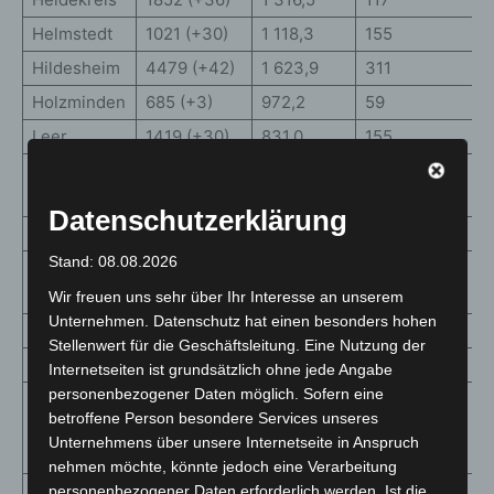
Helmstedt
1021 (+30)
1 118,3
155
Hildesheim
4479 (+42)
1 623,9
311
Holzminden
685 (+3)
972,2
59
Leer
1419 (+30)
831,0
155
Lüchow-
408 (+13)
842,8
35
Dannenberg
Datenschutzerklärung
Lüneburg
1550 (+32)
841,8
105
Stand: 08.08.2026
Nienburg
1531 (+30)
1 261,2
118
(Weser)
Wir freuen uns sehr über Ihr Interesse an unserem
Unternehmen. Datenschutz hat einen besonders hohen
Northeim
1153 (+33)
871,6
129
Stellenwert für die Geschäftsleitung. Eine Nutzung der
Oldenburg
2816 (+21)
2 151,4
181
Internetseiten ist grundsätzlich ohne jede Angabe
personenbezogener Daten möglich. Sofern eine
Oldenburg
betroffene Person besondere Services unseres
(Oldb),
2097 (+38)
1 240,3
162
Unternehmens über unsere Internetseite in Anspruch
Stadt
nehmen möchte, könnte jedoch eine Verarbeitung
Osnabrück
9098 (+110)
2 540,8
556
personenbezogener Daten erforderlich werden. Ist die