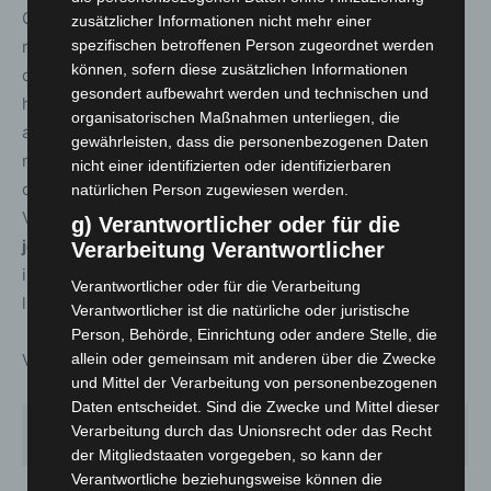
Corona-Infektion insgesamt
35.742
Menschen
zusätzlicher Informationen nicht mehr einer
spezifischen betroffenen Person zugeordnet werden
registriert, die sich in der Region mit
können, sofern diese zusätzlichen Informationen
dem Coronavirus infiziert haben. Davon sind zum
gesondert aufbewahrt werden und technischen und
heutigen Stand
32.098
Personen als genesen
organisatorischen Maßnahmen unterliegen, die
aufgeführt.
887
Menschen sind infolge einer
gewährleisten, dass die personenbezogenen Daten
nachgewiesenen oder mutmaßlichen Corona-Infektion in
nicht einer identifizierten oder identifizierbaren
der Region verstorben; der Altersmedian der
natürlichen Person zugewiesen werden.
Verstorbenen liegt bei 85 Jahren. Somit sind
zum
g) Verantwortlicher oder für die
jetzigen Zeitpunkt 2.757 Menschen
in der Region
Verarbeitung Verantwortlicher
infiziert. Die 7-Tages-Inzidenz pro 100.000 Einwohner
Verantwortlicher oder für die Verarbeitung
liegt für die Region Hannover tagesaktuell bei
117,8
.
Verantwortlicher ist die natürliche oder juristische
Person, Behörde, Einrichtung oder andere Stelle, die
allein oder gemeinsam mit anderen über die Zwecke
Verteilung nach Alter (seit Beginn der Erfassung):
und Mittel der Verarbeitung von personenbezogenen
Daten entscheidet. Sind die Zwecke und Mittel dieser
Fallzahl Gesamt seit
Verarbeitung durch das Unionsrecht oder das Recht
Alter
Ausbruch
der Mitgliedstaaten vorgegeben, so kann der
Verantwortliche beziehungsweise können die
0 – 9 Jahre
2100