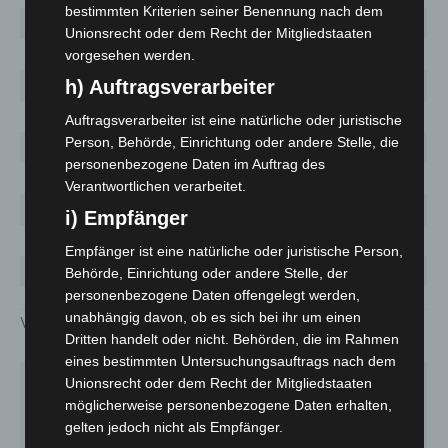
bestimmten Kriterien seiner Benennung nach dem
10 – 19 Jahre
3794
Unionsrecht oder dem Recht der Mitgliedstaaten
20 – 29 Jahre
6182
vorgesehen werden.
h) Auftragsverarbeiter
30 – 39 Jahre
5518
40 – 49 Jahre
5062
Auftragsverarbeiter ist eine natürliche oder juristische
Person, Behörde, Einrichtung oder andere Stelle, die
50 – 59 Jahre
5074
personenbezogene Daten im Auftrag des
60 – 69 Jahre
2765
Verantwortlichen verarbeitet.
70 – 79 Jahre
1649
i) Empfänger
80+ Jahre
3115
Empfänger ist eine natürliche oder juristische Person,
keine Angaben
484
Behörde, Einrichtung oder andere Stelle, der
personenbezogene Daten offengelegt werden,
unabhängig davon, ob es sich bei ihr um einen
Verteilung nach Kommunen:
Dritten handelt oder nicht. Behörden, die im Rahmen
eines bestimmten Untersuchungsauftrags nach dem
Fallzahl
Unionsrecht oder dem Recht der Mitgliedstaaten
Aktuelle
Gesamt
7-Tage-
möglicherweise personenbezogene Daten erhalten,
Kommune
gelten jedoch nicht als Empfänger.
Fallzahl
seit
Inzidenz