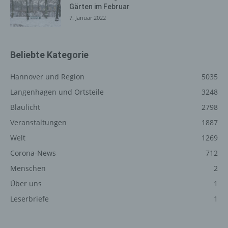
Jede betroffene Person hat das vom Europäischen
Gärten im Februar
Richtlinien- und Verordnungsgeber eingeräumte
7. Januar 2022
Recht, von dem für die Verarbeitung Verantwortlichen
eine Bestätigung darüber zu verlangen, ob sie
betreffende personenbezogene Daten verarbeitet
Beliebte Kategorie
werden. Möchte eine betroffene Person dieses
Bestätigungsrecht in Anspruch nehmen, kann sie sich
Hannover und Region
5035
hierzu jederzeit an einen Mitarbeiter des für die
Verarbeitung Verantwortlichen wenden.
Langenhagen und Ortsteile
3248
b) Recht auf Auskunft
Blaulicht
2798
Veranstaltungen
1887
Jede von der Verarbeitung personenbezogener
Daten betroffene Person hat das vom Europäischen
Welt
1269
Richtlinien- und Verordnungsgeber gewährte Recht,
Corona-News
712
jederzeit von dem für die Verarbeitung
Menschen
2
Verantwortlichen unentgeltliche Auskunft über die zu
seiner Person gespeicherten personenbezogenen
Über uns
1
Daten und eine Kopie dieser Auskunft zu erhalten.
Leserbriefe
1
Ferner hat der Europäische Richtlinien- und
Verordnungsgeber der betroffenen Person Auskunft
über folgende Informationen zugestanden: