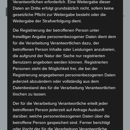
Verantwortlichen erforderlich. Eine Weitergabe dieser
Daten an Dritte erfolgt grundsätzlich nicht, sofern keine
Archiv
gesetzliche Pflicht zur Weitergabe besteht oder die
Weitergabe der Strafverfolgung dient.
August 2026
(10)
Die Registrierung der betroffenen Person unter
Juli 2026
(73)
freiwilliger Angabe personenbezogener Daten dient dem
Juni 2026
(139)
für die Verarbeitung Verantwortlichen dazu, der
betroffenen Person Inhalte oder Leistungen anzubieten,
Mai 2026
(99)
die aufgrund der Natur der Sache nur registrierten
April 2026
(99)
Benutzern angeboten werden können. Registrierten
März 2026
(115)
Personen steht die Möglichkeit frei, die bei der
Registrierung angegebenen personenbezogenen Daten
Februar 2026
(109)
jederzeit abzuändern oder vollständig aus dem
Januar 2026
(122)
Datenbestand des für die Verarbeitung Verantwortlichen
Dezember 2025
(103)
löschen zu lassen.
November 2025
(114)
Der für die Verarbeitung Verantwortliche erteilt jeder
betroffenen Person jederzeit auf Anfrage Auskunft
Oktober 2025
(112)
darüber, welche personenbezogenen Daten über die
September 2025
(93)
betroffene Person gespeichert sind. Ferner berichtigt
August 2025
(90)
oder löscht der für die Verarbeitung Verantwortliche