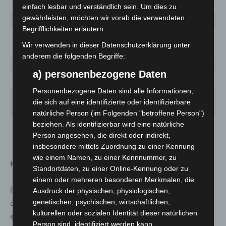
Verden
2830
2 063,7
75
einfach lesbar und verständlich sein. Um dies zu
gewährleisten, möchten wir vorab die verwendeten
Wesermarsch
2406 (+17)
2 716,1
113
Begrifflichkeiten erläutern.
Wilhelmshaven,
1374 (+1)
1 805,8
65
Wir verwenden in dieser Datenschutzerklärung unter
Stadt
anderem die folgenden Begriffe:
Wittmund
881
1 547,6
24
a) personenbezogene Daten
Wolfenbüttel
1873 (+27)
1 565,8
52
Personenbezogene Daten sind alle Informationen,
Wolfsburg,
die sich auf eine identifizierte oder identifizierbare
2276 (+7)
1 830,0
102
Stadt
natürliche Person (im Folgenden "betroffene Person")
beziehen. Als identifizierbar wird eine natürliche
Niedersachsen
184703
2 310,6
7726
Person angesehen, die direkt oder indirekt,
gesamt
(+519)
insbesondere mittels Zuordnung zu einer Kennung
wie einem Namen, zu einer Kennnummer, zu
Hinweise zur Tabelle
Standortdaten, zu einer Online-Kennung oder zu
einem oder mehreren besonderen Merkmalen, die
In der Übersicht sind ausschließlich Fälle aufgelistet, die
Ausdruck der physischen, physiologischen,
genetischen, psychischen, wirtschaftlichen,
dem Niedersächsischen Landesgesundheitsamt
kulturellen oder sozialen Identität dieser natürlichen
elektronisch bis 9 Uhr mitgeteilt wurden. Es kann zu
Person sind, identifiziert werden kann.