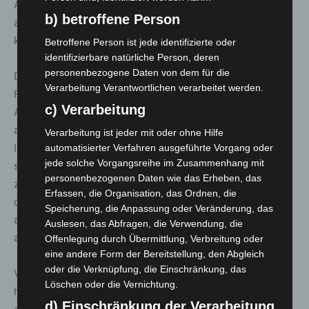
Abweichungen zwischen der NLGA-Tabelle und Angaben
b) betroffene Person
anderer Stellen, etwa der betroffenen Kommunen,
kommen.
Betroffene Person ist jede identifizierte oder
identifizierbare natürliche Person, deren
personenbezogene Daten von dem für die
Die gegenüber dem vorherigen Tag neu ausgewiesenen
Verarbeitung Verantwortlichen verarbeitet werden.
Fälle sind nicht zwingend erst seit der gestrigen
c) Verarbeitung
Auflistung neu aufgetreten. Die Gesundheitsämter leiten
als erste Priorität die notwendigen
Verarbeitung ist jeder mit oder ohne Hilfe
Infektionsschutzmaßnahmen ein, ggf. erfolgt die
automatisierter Verfahren ausgeführte Vorgang oder
jede solche Vorgangsreihe im Zusammenhang mit
standardisierte Falldatenübermittlung erst danach mit
personenbezogenen Daten wie das Erheben, das
zeitlicher Verzögerung. Bis zur Übermittlung der Fälle an
Erfassen, die Organisation, das Ordnen, die
das NLGA können einige Tage vergehen. Dies gilt vor
Speicherung, die Anpassung oder Veränderung, das
allem, wenn viele Fälle in einem kurzen Zeitraum
Auslesen, das Abfragen, die Verwendung, die
auftreten.
Offenlegung durch Übermittlung, Verbreitung oder
eine andere Form der Bereitstellung, den Abgleich
oder die Verknüpfung, die Einschränkung, das
Veränderungen mit geringerer Fallzahl können darüber
Löschen oder die Vernichtung.
hinaus auftreten, wenn ein Krankenhaus beispielsweise
d) Einschränkung der Verarbeitung