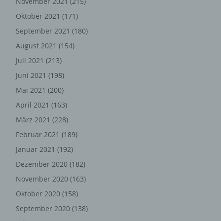
November 2021
(215)
Weitergabe nicht gesetzlich vorgeschrieben ist oder der
Oktober 2021
(171)
Rechtsverteidigung des für die Verarbeitung
September 2021
(180)
Verantwortlichen dient.
August 2021
(154)
Gravatar
Juli 2021
(213)
Bei Kommentaren wird auf den Gravatar Service von
Juni 2021
(198)
Auttomatic zurückgegriffen. Gravatar gleicht Ihre Email-
Mai 2021
(200)
Adresse ab und bildet – sofern Sie dort registriert sind –
April 2021
(163)
Ihr Avatar-Bild neben dem Kommentar ab. Sollten Sie
nicht registriert sein, wird kein Bild angezeigt. Zu
März 2021
(228)
beachten ist, dass alle registrierten WordPress-User
Februar 2021
(189)
automatisch auch bei Gravatar registriert sind. Details zu
Januar 2021
(192)
Gravatar:
https://de.gravatar.com
Dezember 2020
(182)
Hosting
November 2020
(163)
Die von uns in Anspruch genommenen Hosting-
Oktober 2020
(158)
Leistungen dienen der Zurverfügungstellung der
September 2020
(138)
folgenden Leistungen: Infrastruktur- und