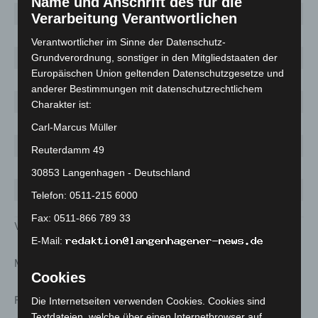
Name und Anschrift des für die
Pattensen
20
318
26,6
Verarbeitung Verantwortlichen
Ronnenberg
79
752
201,3
Verantwortlicher im Sinne der Datenschutz-
Seelze
118
1117
179,2
Grundverordnung, sonstiger in den Mitgliedstaaten der
Europäischen Union geltenden Datenschutzgesetze und
Sehnde
113
767
260,9
anderer Bestimmungen mit datenschutzrechtlichem
Springe
42
682
76,8
Charakter ist:
Uetze
96
538
204,1
Carl-Marcus Müller
Wedemark
48
709
62,8
Reuterdamm 49
Wennigsen
5
211
13,9
30853 Langenhagen - Deutschland
Wunstorf
106
918
94,8
Telefon: 0511-215 6000
Fax: 0511-866 789 33
Verteilung nach Geschlecht
E-Mail:
Männer 48 Prozent
Cookies
Frauen 52 Prozent
Die Internetseiten verwenden Cookies. Cookies sind
Textdateien, welche über einen Internetbrowser auf