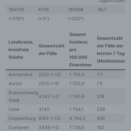
Tagesinzidenz
184703
4726
164598
96,7
(+519*)
(+3*)
(+202*)
Gesamt
Gesamtzahl
Landkreise,
Inzidenz
Gesamtzahl
der Fälle der
kreisfreie
pro
der Fälle
letzten 7 Tage
Städte
100.000
(Meldedatum)
Einwohner
Ammerland
2202 (+12)
1 763,6
111
Aurich
2375 (+5)
1 252,0
73
Braunschweig,
4342 (+2)
1 740,9
218
Stadt
Celle
3140
1 754,1
236
Cloppenburg
8183 (+12)
4 794,3
405
Cuxhaven
3439 (+2)
1 736,5
162