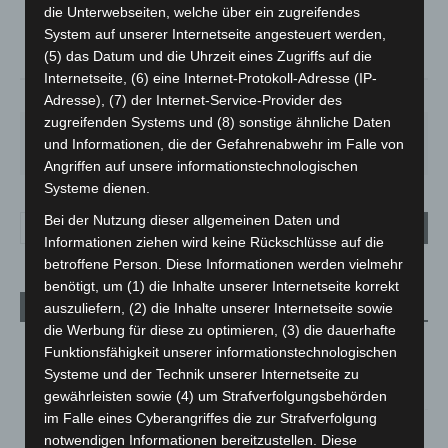
°
C
14.8
die Unterwebseiten, welche über ein zugreifendes
System auf unserer Internetseite angesteuert werden,
°
14
(5) das Datum und die Uhrzeit eines Zugriffs auf die
Internetseite, (6) eine Internet-Protokoll-Adresse (IP-
73%
2.2m/s
17%
Adresse), (7) der Internet-Service-Provider des
zugreifenden Systems und (8) sonstige ähnliche Daten
FR.
SA.
SO.
MO.
DI.
und Informationen, die der Gefahrenabwehr im Falle von
25
°
26
°
31
°
35
°
20
°
Angriffen auf unsere informationstechnologischen
Systeme dienen.
Bei der Nutzung dieser allgemeinen Daten und
Informationen ziehen wird keine Rückschlüsse auf die
betroffene Person. Diese Informationen werden vielmehr
benötigt, um (1) die Inhalte unserer Internetseite korrekt
auszuliefern, (2) die Inhalte unserer Internetseite sowie
Aktuelle Beiträge
die Werbung für diese zu optimieren, (3) die dauerhafte
Brand im „Haus der Begegnung“ in Neuwarmbüchen schnell
Funktionsfähigkeit unserer informationstechnologischen
eingedämmt
Systeme und der Technik unserer Internetseite zu
6. August 2026
gewährleisten sowie (4) um Strafverfolgungsbehörden
im Falle eines Cyberangriffes die zur Strafverfolgung
Region Hannover: 21 neue Notfallsanitäter starten beim
notwendigen Informationen bereitzustellen. Diese