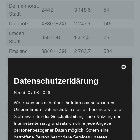
Delmenhorst,
2442
3 148,6
54
Stadt
Diepholz
4880 (+24)
2 247,9
145
Emden,
656 (+4)
1 314,3
25
Stadt
Emsland
8840 (+39)
2 703,7
504
Friesland
1219 (+18)
1 235,0
39
Gifhorn
4083
2 313,0
181
Datenschutzerklärung
Goslar
1810
1 328,0
36
Grafschaft
Stand: 07.08.2026
3966 (+12)
2 891,5
144
Bentheim
Wir freuen uns sehr über Ihr Interesse an unserem
Göttingen
5742 (+5)
1 761,1
118
Unternehmen. Datenschutz hat einen besonders hohen
Stellenwert für die Geschäftsleitung. Eine Nutzung der
Hameln-
3163 (+10)
2 129,3
137
Internetseiten ist grundsätzlich ohne jede Angabe
Pyrmont
personenbezogener Daten möglich. Sofern eine
Hannover,
35608
betroffene Person besondere Services unseres
3 077,3
1404