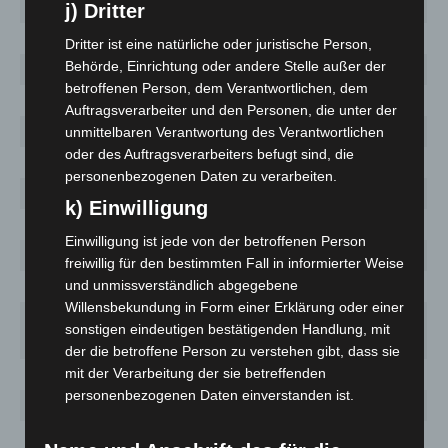
Ausbruch
j) Dritter
Dritter ist eine natürliche oder juristische Person,
Behörde, Einrichtung oder andere Stelle außer der
Barsinghausen
63
791
74,3
betroffenen Person, dem Verantwortlichen, dem
Burgdorf
103
807
104,7
Auftragsverarbeiter und den Personen, die unter der
Burgwedel
21
402
43,4
unmittelbaren Verantwortung des Verantwortlichen
oder des Auftragsverarbeiters befugt sind, die
Garbsen
200
2596
143,5
personenbezogenen Daten zu verarbeiten.
Gehrden
80
419
334,7
k) Einwilligung
Hemmingen
23
441
56,2
Einwilligung ist jede von der betroffenen Person
Isernhagen
45
619
80,9
freiwillig für den bestimmten Fall in informierter Weise
und unmissverständlich abgegebene
Laatzen
72
1475
62,1
Willensbekundung in Form einer Erklärung oder einer
Landeshauptstadt
sonstigen eindeutigen bestätigenden Handlung, mit
1167
17419
113,4
Hannover
der die betroffene Person zu verstehen gibt, dass sie
mit der Verarbeitung der sie betreffenden
Langenhagen
136
2113
121,1
personenbezogenen Daten einverstanden ist.
Lehrte
118
1575
148,8
Neustadt
102
1073
141,4