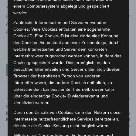
einem Computersystem abgelegt und gespeichert
*
Die Inzidenzwerte der einzelnen Kommunen spielen für
werden.
in der Corona-Verordnung aufgeführte Regelungen keine
Zahlreiche Internetseiten und Server verwenden
Rolle. Hierfür ist allein der Inzidenzwert
der gesamten
Cookies. Viele Cookies enthalten eine sogenannte
Region Hannover
von Bedeutung.
Cookie-ID. Eine Cookie-ID ist eine eindeutige Kennung
des Cookies. Sie besteht aus einer Zeichenfolge, durch
welche Internetseiten und Server dem konkreten
Internetbrowser zugeordnet werden können, in dem das
Cookie gespeichert wurde. Dies ermöglicht es den
besuchten Internetseiten und Servern, den individuellen
Browser der betroffenen Person von anderen
Internetbrowsern, die andere Cookies enthalten, zu
unterscheiden. Ein bestimmter Internetbrowser kann
über die eindeutige Cookie-ID wiedererkannt und
Vorheriger Artikel
Nächster Artikel
identifiziert werden.
Stadt Langenhagen organisiert
Langenhagen setzt weiter auf
Durch den Einsatz von Cookies kann den Nutzern dieser
kurzfristig Impfungen für alle
digitale
Internetseite nutzerfreundlichere Services bereitstellen,
Kita-Mitarbeitenden
Kontaktnachverfolgung und
die ohne die Cookie-Setzung nicht möglich wären.
plant weitere Angebote
Mittels eines Cookies können die Informationen und