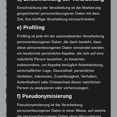
einen Todesfall an das örtliche Gesundheitsamt
gemeldet hat, die bzw. der Verstorbene aber in einem
Einschränkung der Verarbeitung ist die Markierung
gespeicherter personenbezogener Daten mit dem
anderen Landkreis gemeldet war.
Ziel, ihre künftige Verarbeitung einzuschränken.
Als Kriterium für die Meldung „genesen“ gilt das
e) Profiling
Meldedatum des Falles, wenn es länger als 14 Tage
zurückliegt. Die in dieser Kategorie aufgezählten
Profiling ist jede Art der automatisierten Verarbeitung
Patientinnen und Patienten sind außerdem weder in
personenbezogener Daten, die darin besteht, dass
Behandlung in einem Krankenhaus noch verstorben.
diese personenbezogenen Daten verwendet werden,
um bestimmte persönliche Aspekte, die sich auf eine
Diese Kriterien legt auch das RKI an.
natürliche Person beziehen, zu bewerten,
insbesondere, um Aspekte bezüglich Arbeitsleistung,
Weitere Informationen zum Corona-
wirtschaftlicher Lage, Gesundheit, persönlicher
Virus
:
www.niedersachsen.de/coronavirus
Vorlieben, Interessen, Zuverlässigkeit, Verhalten,
Aufenthaltsort oder Ortswechsel dieser natürlichen
Person zu analysieren oder vorherzusagen.
Infektionszahlen aus der Region
f) Pseudonymisierung
Hannover
Pseudonymisierung ist die Verarbeitung
personenbezogener Daten in einer Weise, auf welche
Die Region Hannover hat seit Auftreten der ersten
die personenbezogenen Daten ohne Hinzuziehung