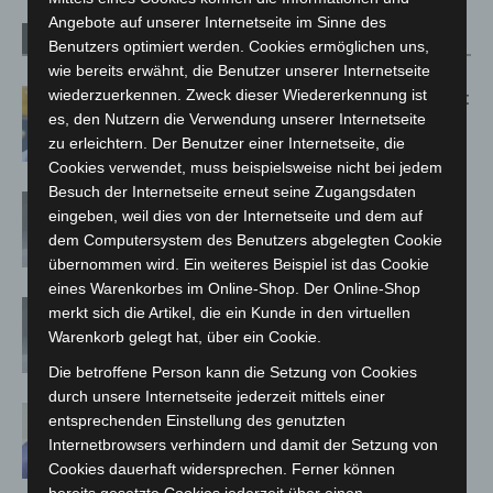
Angebote auf unserer Internetseite im Sinne des
Verwandte Artikel
Mehr vom Autor
Benutzers optimiert werden. Cookies ermöglichen uns,
wie bereits erwähnt, die Benutzer unserer Internetseite
wiederzuerkennen. Zweck dieser Wiedererkennung ist
Letzte Corona-Schutzmaßnahme läuft
es, den Nutzern die Verwendung unserer Internetseite
aus
zu erleichtern. Der Benutzer einer Internetseite, die
Cookies verwendet, muss beispielsweise nicht bei jedem
Besuch der Internetseite erneut seine Zugangsdaten
Corona-Verordnung in Niedersachsen
eingeben, weil dies von der Internetseite und dem auf
zum 1. März aufgehoben
dem Computersystem des Benutzers abgelegten Cookie
übernommen wird. Ein weiteres Beispiel ist das Cookie
eines Warenkorbes im Online-Shop. Der Online-Shop
Corona-Schutzmaßnahmen in Schule
merkt sich die Artikel, die ein Kunde in den virtuellen
und KiTa: vom Land bis Ostern –
Warenkorb gelegt hat, über ein Cookie.
Absonderungspflicht läuft aus
Die betroffene Person kann die Setzung von Cookies
durch unsere Internetseite jederzeit mittels einer
Corona-Schutzmaßnahmen laufen aus
entsprechenden Einstellung des genutzten
Internetbrowsers verhindern und damit der Setzung von
Cookies dauerhaft widersprechen. Ferner können
bereits gesetzte Cookies jederzeit über einen