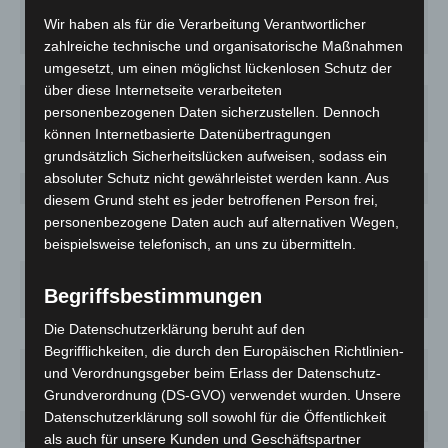
(Oldb),
2902 (+11)
1 716,4
163
Wir haben als für die Verarbeitung Verantwortlicher
Stadt
zahlreiche technische und organisatorische Maßnahmen
umgesetzt, um einen möglichst lückenlosen Schutz der
Osnabrück
12006 (+64)
3 352,9
387
über diese Internetseite verarbeiteten
Osnabrück,
personenbezogenen Daten sicherzustellen. Dennoch
5359 (+42)
3 242,9
336
Stadt
können Internetbasierte Datenübertragungen
grundsätzlich Sicherheitslücken aufweisen, sodass ein
Osterholz
2022
1 774,8
67
absoluter Schutz nicht gewährleistet werden kann. Aus
Peine
3782
2 805,6
209
diesem Grund steht es jeder betroffenen Person frei,
Rotenburg
personenbezogene Daten auch auf alternativen Wegen,
2713 (+27)
1 656,5
114
beispielsweise telefonisch, an uns zu übermitteln.
(Wümme)
Salzgitter,
3151 (+13)
3 021,4
222
Begriffsbestimmungen
Stadt
Die Datenschutzerklärung beruht auf den
Schaumburg
3246 (+10)
2 056,8
175
Begrifflichkeiten, die durch den Europäischen Richtlinien-
Stade
3405
1 664,9
159
und Verordnungsgeber beim Erlass der Datenschutz-
Uelzen
1583 (+4)
1 713,4
34
Grundverordnung (DS-GVO) verwendet wurden. Unsere
Datenschutzerklärung soll sowohl für die Öffentlichkeit
Vechta
6255 (+8)
4 379,8
203
als auch für unsere Kunden und Geschäftspartner