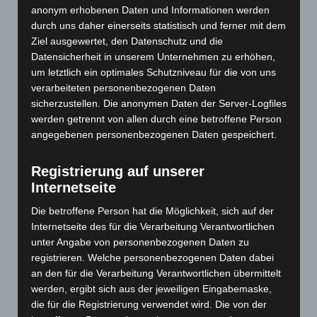
Roten Kreuz
anonym erhobenen Daten und Informationen werden
5. August 2026
durch uns daher einerseits statistisch und ferner mit dem
Ziel ausgewertet, den Datenschutz und die
Mann läuft mit Hockeyschläger über A7 – Polizei sucht
Datensicherheit in unserem Unternehmen zu erhöhen,
Zeugen
um letztlich ein optimales Schutzniveau für die von uns
5. August 2026
verarbeiteten personenbezogenen Daten
sicherzustellen. Die anonymen Daten der Server-Logfiles
Celle: Mensch stirbt bei Bagger-Unfall auf Baustelle
werden getrennt von allen durch eine betroffene Person
5. August 2026
angegebenen personenbezogenen Daten gespeichert.
Gasleitung bei McDonald’s-Umbau in Langenhagen
beschädigt
Registrierung auf unserer
5. August 2026
Internetseite
Die betroffene Person hat die Möglichkeit, sich auf der
Anklage nach Abschaltung von „Archetyp Market“ erhoben
Internetseite des für die Verarbeitung Verantwortlichen
3. August 2026
unter Angabe von personenbezogenen Daten zu
Hannover: Polizei stoppt 166 Trunkenheitsfahrten bei
registrieren. Welche personenbezogenen Daten dabei
Großkontrolle
an den für die Verarbeitung Verantwortlichen übermittelt
2. August 2026
werden, ergibt sich aus der jeweiligen Eingabemaske,
die für die Registrierung verwendet wird. Die von der
Hannover Klassik Open Air 2026: Französische Oper im