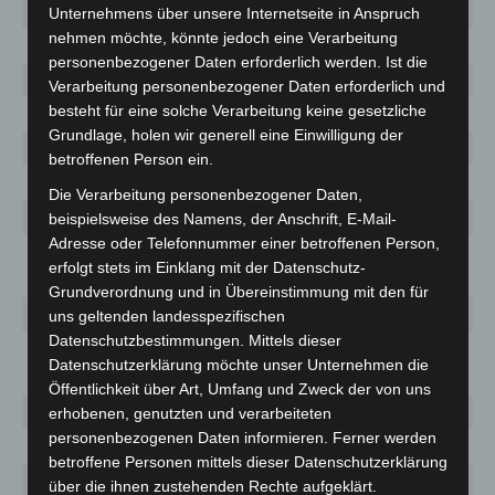
Region
(+93)
Unternehmens über unsere Internetseite in Anspruch
nehmen möchte, könnte jedoch eine Verarbeitung
Harburg
4947 (+5)
1 944,3
237
personenbezogener Daten erforderlich werden. Ist die
Heidekreis
2376
1 689,0
58
Verarbeitung personenbezogener Daten erforderlich und
besteht für eine solche Verarbeitung keine gesetzliche
Helmstedt
1758
1 925,6
99
Grundlage, holen wir generell eine Einwilligung der
Hildesheim
6665 (+8)
2 416,5
243
betroffenen Person ein.
Holzminden
1142 (+7)
1 620,8
42
Die Verarbeitung personenbezogener Daten,
Leer
2781 (+5)
1 628,6
194
beispielsweise des Namens, der Anschrift, E-Mail-
Adresse oder Telefonnummer einer betroffenen Person,
Lüchow-
541
1 117,5
20
erfolgt stets im Einklang mit der Datenschutz-
Dannenberg
Grundverordnung und in Übereinstimmung mit den für
Lüneburg
2234 (+1)
1 213,2
107
uns geltenden landesspezifischen
Datenschutzbestimmungen. Mittels dieser
Nienburg
2828
2 329,7
53
Datenschutzerklärung möchte unser Unternehmen die
(Weser)
Öffentlichkeit über Art, Umfang und Zweck der von uns
Northeim
1670 (+1)
1 262,4
63
erhobenen, genutzten und verarbeiteten
personenbezogenen Daten informieren. Ferner werden
Oldenburg
3607 (+23)
2 755,7
118
betroffene Personen mittels dieser Datenschutzerklärung
Oldenburg
über die ihnen zustehenden Rechte aufgeklärt.