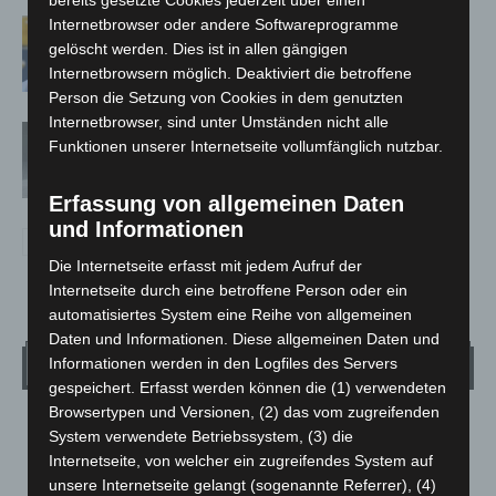
Internetbrowser oder andere Softwareprogramme
Maskenpflicht im GVH entfällt ab 02.
gelöscht werden. Dies ist in allen gängigen
Februar
Internetbrowsern möglich. Deaktiviert die betroffene
Person die Setzung von Cookies in dem genutzten
Internetbrowser, sind unter Umständen nicht alle
Absonderungsverordnung in
Funktionen unserer Internetseite vollumfänglich nutzbar.
Niedersachsen läuft zum Monatsende
aus
Erfassung von allgemeinen Daten
und Informationen
Die Internetseite erfasst mit jedem Aufruf der
Internetseite durch eine betroffene Person oder ein
automatisiertes System eine Reihe von allgemeinen
Daten und Informationen. Diese allgemeinen Daten und
Wetter
Informationen werden in den Logfiles des Servers
gespeichert. Erfasst werden können die (1) verwendeten
Browsertypen und Versionen, (2) das vom zugreifenden
LANGENHAGEN
System verwendete Betriebssystem, (3) die
Ein Paar Wolken
Internetseite, von welcher ein zugreifendes System auf
unsere Internetseite gelangt (sogenannte Referrer), (4)
°
16.1