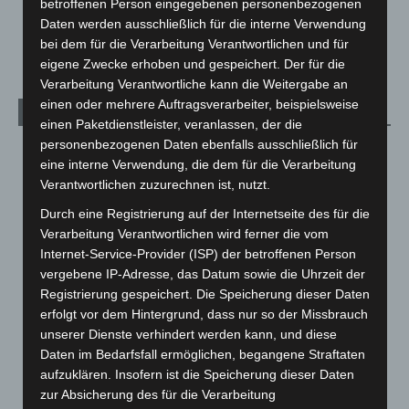
betroffenen Person eingegebenen personenbezogenen
Maschpark
Daten werden ausschließlich für die interne Verwendung
2. August 2026
bei dem für die Verarbeitung Verantwortlichen und für
eigene Zwecke erhoben und gespeichert. Der für die
Verarbeitung Verantwortliche kann die Weitergabe an
einen oder mehrere Auftragsverarbeiter, beispielsweise
Kategorien
einen Paketdienstleister, veranlassen, der die
personenbezogenen Daten ebenfalls ausschließlich für
Blaulicht
2.798
eine interne Verwendung, die dem für die Verarbeitung
Corona-News
712
Verantwortlichen zuzurechnen ist, nutzt.
Hannover und Region
5.035
Durch eine Registrierung auf der Internetseite des für die
Langenhagen und Ortsteile
3.249
Verarbeitung Verantwortlichen wird ferner die vom
Internet-Service-Provider (ISP) der betroffenen Person
Leserbriefe
1
vergebene IP-Adresse, das Datum sowie die Uhrzeit der
Menschen
2
Registrierung gespeichert. Die Speicherung dieser Daten
erfolgt vor dem Hintergrund, dass nur so der Missbrauch
Über uns
1
unserer Dienste verhindert werden kann, und diese
Veranstaltungen
1.887
Daten im Bedarfsfall ermöglichen, begangene Straftaten
Welt
1.269
aufzuklären. Insofern ist die Speicherung dieser Daten
zur Absicherung des für die Verarbeitung