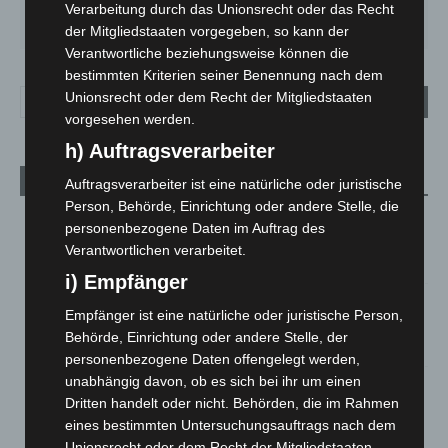
SO.
MO.
DI.
MI.
DO.
Verarbeitung durch das Unionsrecht oder das Recht
33
°
27
°
24
°
27
°
31
°
der Mitgliedstaaten vorgegeben, so kann der
Verantwortliche beziehungsweise können die
bestimmten Kriterien seiner Benennung nach dem
Unionsrecht oder dem Recht der Mitgliedstaaten
vorgesehen werden.
h) Auftragsverarbeiter
Aktuelle Beiträge
Auftragsverarbeiter ist eine natürliche oder juristische
Person, Behörde, Einrichtung oder andere Stelle, die
Kunst trifft Weingenuss: Barbara-Susann Mehring zeigt ihre
personenbezogene Daten im Auftrag des
Werke im Jacques’ Wein-Depot Isernhagen
Verantwortlichen verarbeitet.
8. August 2026
i) Empfänger
A2: Zweite Turbobaustelle startet zwischen Hannover-West
Empfänger ist eine natürliche oder juristische Person,
und Bothfeld
Behörde, Einrichtung oder andere Stelle, der
8. August 2026
personenbezogene Daten offengelegt werden,
unabhängig davon, ob es sich bei ihr um einen
Niedersachsen: Feuerwehrkräfte kehren nach
Dritten handelt oder nicht. Behörden, die im Rahmen
Waldbrandeinsatz aus Spanien zurück
eines bestimmten Untersuchungsauftrags nach dem
7. August 2026
Unionsrecht oder dem Recht der Mitgliedstaaten