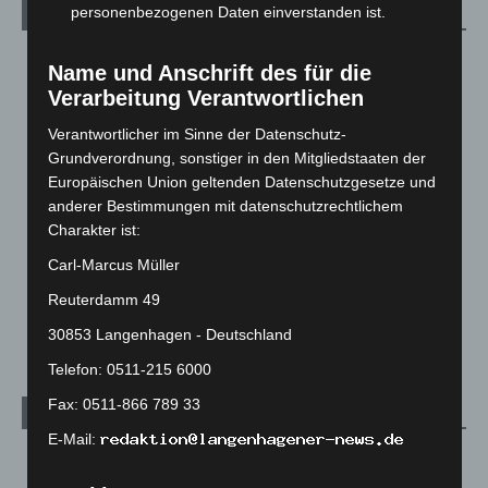
personenbezogenen Daten einverstanden ist.
Kategorien
Blaulicht
2.799
Name und Anschrift des für die
Corona-News
712
Verarbeitung Verantwortlichen
Hannover und Region
5.039
Verantwortlicher im Sinne der Datenschutz-
Langenhagen und Ortsteile
3.252
Grundverordnung, sonstiger in den Mitgliedstaaten der
Europäischen Union geltenden Datenschutzgesetze und
Leserbriefe
1
anderer Bestimmungen mit datenschutzrechtlichem
Menschen
2
Charakter ist:
Über uns
1
Carl-Marcus Müller
Veranstaltungen
1.888
Reuterdamm 49
Welt
1.271
30853 Langenhagen - Deutschland
Telefon: 0511-215 6000
Fax: 0511-866 789 33
Archiv
E-Mail:
August 2026
(14)