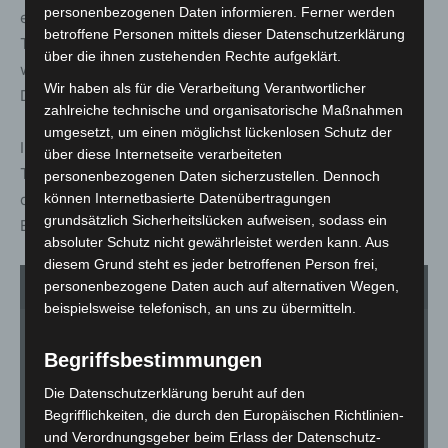
personenbezogenen Daten informieren. Ferner werden
einsetzen.“ Eine Bauanleitung für Rohrtränken stellt der
betroffene Personen mittels dieser Datenschutzerklärung
Tierschutzverein Hannover auf der Internetseite
über die ihnen zustehenden Rechte aufgeklärt.
www.tierheim-hannover.de/kategorie/unser-verein/ zum
Wir haben als für die Verarbeitung Verantwortlicher
Download bereit.
zahlreiche technische und organisatorische Maßnahmen
umgesetzt, um einen möglichst lückenlosen Schutz der
Im Zuge des Pilotprojektes übernimmt der
über diese Internetseite verarbeiteten
Tierschutzverein die Kosten für die Wildtiertränken; für
personenbezogenen Daten sicherzustellen. Dennoch
deren Unterhaltung, im Sinne des ‚Nachfüllen‘ sorgen
können Internetbasierte Datenübertragungen
grundsätzlich Sicherheitslücken aufweisen, sodass ein
Beschäftigte der Stadt Langenhagen.
absoluter Schutz nicht gewährleistet werden kann. Aus
diesem Grund steht es jeder betroffenen Person frei,
personenbezogene Daten auch auf alternativen Wegen,
1
von 4
beispielsweise telefonisch, an uns zu übermitteln.
Begriffsbestimmungen
Die Datenschutzerklärung beruht auf den
Begrifflichkeiten, die durch den Europäischen Richtlinien-
und Verordnungsgeber beim Erlass der Datenschutz-