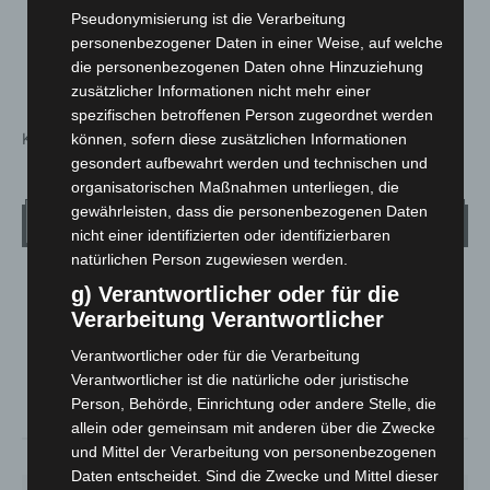
Einsätze und selbstlosen Hilfe.
Pseudonymisierung ist die Verarbeitung
Danke
personenbezogener Daten in einer Weise, auf welche
die personenbezogenen Daten ohne Hinzuziehung
Katayoun mousavi
zusätzlicher Informationen nicht mehr einer
spezifischen betroffenen Person zugeordnet werden
Kommentarfunktion ist geschlossen.
können, sofern diese zusätzlichen Informationen
gesondert aufbewahrt werden und technischen und
organisatorischen Maßnahmen unterliegen, die
gewährleisten, dass die personenbezogenen Daten
Wetter
nicht einer identifizierten oder identifizierbaren
natürlichen Person zugewiesen werden.
LANGENHAGEN
g) Verantwortlicher oder für die
Mäßig Bewölkt
Verarbeitung Verantwortlicher
°
28.3
°
Verantwortlicher oder für die Verarbeitung
C
27.1
Verantwortlicher ist die natürliche oder juristische
°
26.7
Person, Behörde, Einrichtung oder andere Stelle, die
allein oder gemeinsam mit anderen über die Zwecke
und Mittel der Verarbeitung von personenbezogenen
36%
1.8m/s
36%
Daten entscheidet. Sind die Zwecke und Mittel dieser