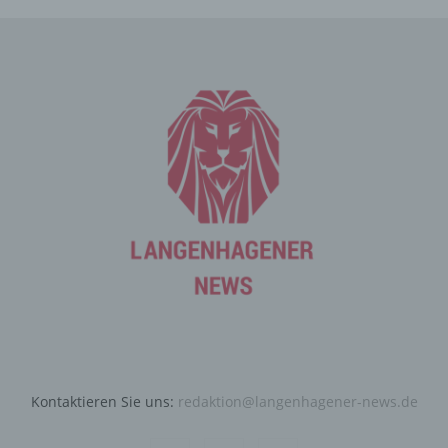
an den für die Verarbeitung Verantwortlichen übermittelt
werden, ergibt sich aus der jeweiligen Eingabemaske,
die für die Registrierung verwendet wird. Die von der
betroffenen Person eingegebenen personenbezogenen
Daten werden ausschließlich für die interne Verwendung
bei dem für die Verarbeitung Verantwortlichen und für
eigene Zwecke erhoben und gespeichert. Der für die
Verarbeitung Verantwortliche kann die Weitergabe an
einen oder mehrere Auftragsverarbeiter, beispielsweise
einen Paketdienstleister, veranlassen, der die
personenbezogenen Daten ebenfalls ausschließlich für
eine interne Verwendung, die dem für die Verarbeitung
Verantwortlichen zuzurechnen ist, nutzt.
Durch eine Registrierung auf der Internetseite des für die
Verarbeitung Verantwortlichen wird ferner die vom
Internet-Service-Provider (ISP) der betroffenen Person
vergebene IP-Adresse, das Datum sowie die Uhrzeit der
Registrierung gespeichert. Die Speicherung dieser Daten
Kontaktieren Sie uns:
redaktion@langenhagener-news.de
erfolgt vor dem Hintergrund, dass nur so der Missbrauch
unserer Dienste verhindert werden kann, und diese