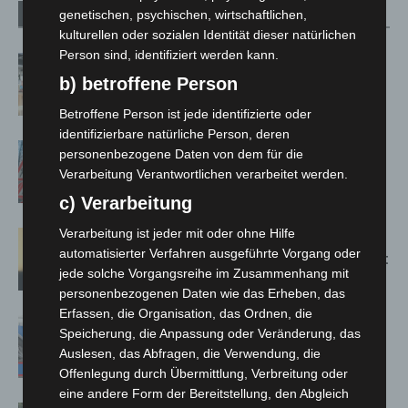
genetischen, psychischen, wirtschaftlichen,
Verwandte Artikel
Mehr vom Autor
kulturellen oder sozialen Identität dieser natürlichen
Person sind, identifiziert werden kann.
Kunst trifft Weingenuss: Barbara-
b) betroffene Person
Susann Mehring zeigt ihre Werke im
Jacques’ Wein-Depot Isernhagen
Betroffene Person ist jede identifizierte oder
identifizierbare natürliche Person, deren
A2: Zweite Turbobaustelle startet
personenbezogene Daten von dem für die
zwischen Hannover-West und
Verarbeitung Verantwortlichen verarbeitet werden.
Bothfeld
c) Verarbeitung
Verarbeitung ist jeder mit oder ohne Hilfe
Hannover: Erste Tigermücken-
automatisierter Verfahren ausgeführte Vorgang oder
Population in Niedersachsen entdeckt
jede solche Vorgangsreihe im Zusammenhang mit
personenbezogenen Daten wie das Erheben, das
Erfassen, die Organisation, das Ordnen, die
Mann läuft mit Hockeyschläger über
Speicherung, die Anpassung oder Veränderung, das
A7 – Polizei sucht Zeugen
Auslesen, das Abfragen, die Verwendung, die
Offenlegung durch Übermittlung, Verbreitung oder
eine andere Form der Bereitstellung, den Abgleich