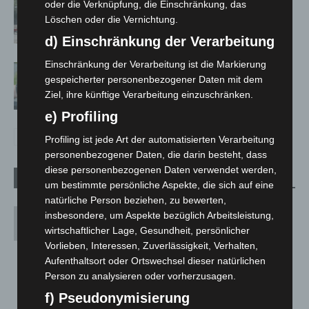
Gasleitung bei McDonald’s-Umbau in
oder die Verknüpfung, die Einschränkung, das
Langenhagen beschädigt
Löschen oder die Vernichtung.
d) Einschränkung der Verarbeitung
Einschränkung der Verarbeitung ist die Markierung
Langenhagen: Autofahrer mit 3,17
gespeicherter personenbezogener Daten mit dem
Promille aus dem Verkehr gezogen
Ziel, ihre künftige Verarbeitung einzuschränken.
e) Profiling
Profiling ist jede Art der automatisierten Verarbeitung
personenbezogener Daten, die darin besteht, dass
diese personenbezogenen Daten verwendet werden,
1 Kommentar
um bestimmte persönliche Aspekte, die sich auf eine
natürliche Person beziehen, zu bewerten,
Mousavi
insbesondere, um Aspekte bezüglich Arbeitsleistung,
11. November 2022 Beim 13:46
wirtschaftlicher Lage, Gesundheit, persönlicher
Ich finde es sehr gut. Und sage nur danke
Vorlieben, Interessen, Zuverlässigkeit, Verhalten,
Aufenthaltsort oder Ortswechsel dieser natürlichen
danke und nochmals danke für die Mitarbeiter/
Person zu analysieren oder vorherzusagen.
Mitarbeiterinnen von Tierheims.Ich bedanke
f) Pseudonymisierung
mich nochmals von ganzen Herzen für Ihre