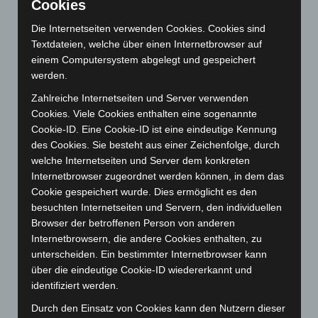
Juli 2026
(73)
Cookies
Juni 2026
(139)
Die Internetseiten verwenden Cookies. Cookies sind
Textdateien, welche über einen Internetbrowser auf
Mai 2026
(99)
einem Computersystem abgelegt und gespeichert
April 2026
(99)
werden.
März 2026
(115)
Zahlreiche Internetseiten und Server verwenden
Februar 2026
(109)
Cookies. Viele Cookies enthalten eine sogenannte
Cookie-ID. Eine Cookie-ID ist eine eindeutige Kennung
Januar 2026
(122)
des Cookies. Sie besteht aus einer Zeichenfolge, durch
Dezember 2025
(103)
welche Internetseiten und Server dem konkreten
November 2025
(114)
Internetbrowser zugeordnet werden können, in dem das
Cookie gespeichert wurde. Dies ermöglicht es den
Oktober 2025
(112)
besuchten Internetseiten und Servern, den individuellen
September 2025
(93)
Browser der betroffenen Person von anderen
August 2025
(90)
Internetbrowsern, die andere Cookies enthalten, zu
unterscheiden. Ein bestimmter Internetbrowser kann
Juli 2025
(90)
über die eindeutige Cookie-ID wiedererkannt und
Juni 2025
(103)
identifiziert werden.
Mai 2025
(112)
Durch den Einsatz von Cookies kann den Nutzern dieser