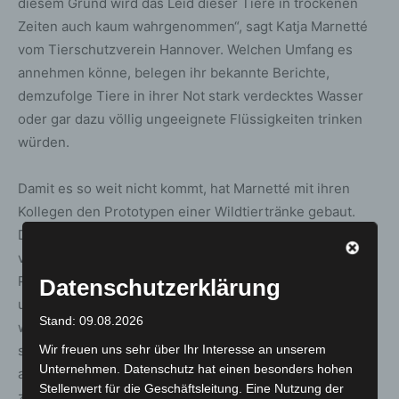
diesem Grund wird das Leid dieser Tiere in trockenen
Zeiten auch kaum wahrgenommen“, sagt Katja Marnetté
vom Tierschutzverein Hannover. Welchen Umfang es
annehmen könne, belegen ihr bekannte Berichte,
demzufolge Tiere in ihrer Not stark verdecktes Wasser
oder gar dazu völlig ungeeignete Flüssigkeiten trinken
würden.
Damit es so weit nicht kommt, hat Marnetté mit ihren
Kollegen den Prototypen einer Wildtiertränke gebaut.
Diesen hat sie unter anderem bei der Stadt Langenhagen
vorgestellt, wo sie umgehend Unterstützung für das
Projekt gefunden hat, die Konstruktionen einzusetzen
Datenschutzerklärung
und zu erproben. „Für uns ist es wichtig, zu wissen, wie
Stand: 09.08.2026
werden die Tränken von den Wildtieren angenommen“,
so Marnetté. Damit sie dieses überhaupt können, sei es
Wir freuen uns sehr über Ihr Interesse an unserem
Unternehmen. Datenschutz hat einen besonders hohen
auch wichtig, sie frühzeitig, das heißt mit einem
Stellenwert für die Geschäftsleitung. Eine Nutzung der
zeitlichen Vorlauf zur nächsten trockenen Phase