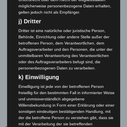
Hannover: Erste Tigermücken-Population in Niedersachsen
möglicherweise personenbezogene Daten erhalten,
entdeckt
gelten jedoch nicht als Empfänger.
7. August 2026
j) Dritter
Brand im „Haus der Begegnung“ in Neuwarmbüchen schnell
Dritter ist eine natürliche oder juristische Person,
eingedämmt
Behörde, Einrichtung oder andere Stelle außer der
6. August 2026
betroffenen Person, dem Verantwortlichen, dem
Auftragsverarbeiter und den Personen, die unter der
Region Hannover: 21 neue Notfallsanitäter starten beim
unmittelbaren Verantwortung des Verantwortlichen
Roten Kreuz
oder des Auftragsverarbeiters befugt sind, die
5. August 2026
personenbezogenen Daten zu verarbeiten.
Mann läuft mit Hockeyschläger über A7 – Polizei sucht
k) Einwilligung
Zeugen
Einwilligung ist jede von der betroffenen Person
5. August 2026
freiwillig für den bestimmten Fall in informierter Weise
und unmissverständlich abgegebene
Celle: Mensch stirbt bei Bagger-Unfall auf Baustelle
Willensbekundung in Form einer Erklärung oder einer
5. August 2026
sonstigen eindeutigen bestätigenden Handlung, mit
der die betroffene Person zu verstehen gibt, dass sie
mit der Verarbeitung der sie betreffenden