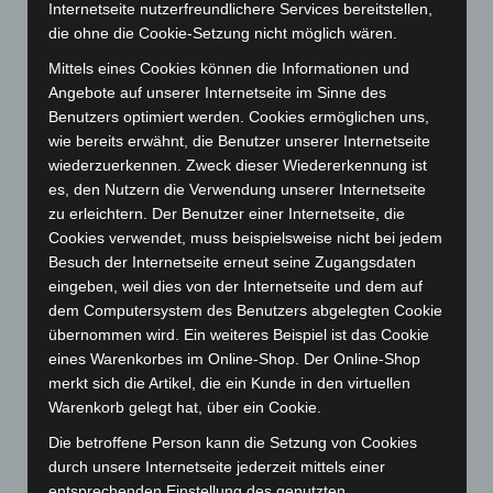
April 2025
(88)
Internetseite nutzerfreundlichere Services bereitstellen,
die ohne die Cookie-Setzung nicht möglich wären.
März 2025
(111)
Mittels eines Cookies können die Informationen und
Februar 2025
(96)
Angebote auf unserer Internetseite im Sinne des
Januar 2025
(88)
Benutzers optimiert werden. Cookies ermöglichen uns,
Dezember 2024
(89)
wie bereits erwähnt, die Benutzer unserer Internetseite
wiederzuerkennen. Zweck dieser Wiedererkennung ist
November 2024
(94)
es, den Nutzern die Verwendung unserer Internetseite
Oktober 2024
(93)
zu erleichtern. Der Benutzer einer Internetseite, die
September 2024
(112)
Cookies verwendet, muss beispielsweise nicht bei jedem
Besuch der Internetseite erneut seine Zugangsdaten
August 2024
(107)
eingeben, weil dies von der Internetseite und dem auf
Juli 2024
(89)
dem Computersystem des Benutzers abgelegten Cookie
übernommen wird. Ein weiteres Beispiel ist das Cookie
Juni 2024
(107)
eines Warenkorbes im Online-Shop. Der Online-Shop
Mai 2024
(149)
merkt sich die Artikel, die ein Kunde in den virtuellen
April 2024
(102)
Warenkorb gelegt hat, über ein Cookie.
März 2024
(103)
Die betroffene Person kann die Setzung von Cookies
durch unsere Internetseite jederzeit mittels einer
Februar 2024
(103)
entsprechenden Einstellung des genutzten