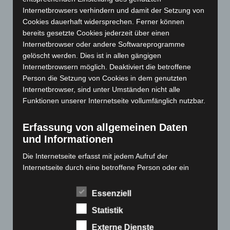
Januar 2024
(111)
Internetbrowsers verhindern und damit der Setzung von
Dezember 2023
(130)
Cookies dauerhaft widersprechen. Ferner können
bereits gesetzte Cookies jederzeit über einen
November 2023
(130)
Internetbrowser oder andere Softwareprogramme
Oktober 2023
(114)
gelöscht werden. Dies ist in allen gängigen
September 2023
(133)
Internetbrowsern möglich. Deaktiviert die betroffene
Person die Setzung von Cookies in dem genutzten
August 2023
(134)
Internetbrowser, sind unter Umständen nicht alle
Juli 2023
(118)
Funktionen unserer Internetseite vollumfänglich nutzbar.
Juni 2023
(142)
Erfassung von allgemeinen Daten
Mai 2023
(139)
und Informationen
April 2023
(155)
Die Internetseite erfasst mit jedem Aufruf der
März 2023
(174)
Internetseite durch eine betroffene Person oder ein
Februar 2023
(154)
automatisiertes System eine Reihe von allgemeinen
Januar 2023
(140)
Daten und Informationen. Diese allgemeinen Daten und
Essenziell
Informationen werden in den Logfiles des Servers
Dezember 2022
(130)
Statistik
gespeichert. Erfasst werden können die (1) verwendeten
November 2022
(167)
Browsertypen und Versionen, (2) das vom zugreifenden
Externe Dienste