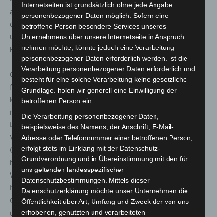
Internetseiten ist grundsätzlich ohne jede Angabe
anzubieten. „Auch Tiere haben ihre Gewohnheiten,
personenbezogener Daten möglich. Sofern eine
deshalb ist es wichtig, dass sie sich an Neues gewöhnen
betroffene Person besondere Services unseres
und die Wildtiertränken als verlässliches Angebot
Unternehmens über unsere Internetseite in Anspruch
nehmen möchte, könnte jedoch eine Verarbeitung
kennenlernen können.“
personenbezogener Daten erforderlich werden. Ist die
Verarbeitung personenbezogener Daten erforderlich und
Geeignete Stellen für die Wildtiertränken zu finden, war
besteht für eine solche Verarbeitung keine gesetzliche
für Karrasch kein Problem: Einige der Baumstützen
Grundlage, holen wir generell eine Einwilligung der
können dafür genutzt werden. „Dort stören sie
betroffenen Person ein.
niemanden und wir können sie dort mindestens so lange
Die Verarbeitung personenbezogener Daten,
belassen, wie die Neuanpflanzungen diese zusätzliche
beispielsweise des Namens, der Anschrift, E-Mail-
Verankerung benötigen“, erläutert die Stadtbeschäftigte.
Adresse oder Telefonnummer einer betroffenen Person,
erfolgt stets im Einklang mit der Datenschutz-
Gemeinsam mit der Mitarbeiterin des Tierschutzvereins
Grundverordnung und in Übereinstimmung mit den für
hoffe sie, dass die im Stadtgebiet erst einmal verteilten
uns geltenden landesspezifischen
Wildtiertränken weitere Befürworter und auch
Datenschutzbestimmungen. Mittels dieser
Nachahmer finden mögen. „Sie lassen sich für wenig
Datenschutzerklärung möchte unser Unternehmen die
Geld ganz leicht herstellen“, erklärt Marnetté, „und
Öffentlichkeit über Art, Umfang und Zweck der von uns
unkompliziert auch auf kleinere Privatgrundstücken
erhobenen, genutzten und verarbeiteten