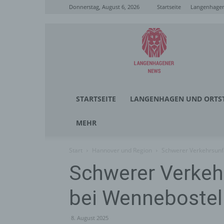
Donnerstag, August 6, 2026
Startseite
Langenhagen
Langenhagener
News
STARTSEITE
LANGENHAGEN UND ORTST
MEHR
Start
Hannover und Region
Schwerer Verkehrsunfa
Schwerer Verkehr
bei Wennebostel
8. August 2025