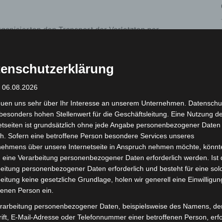
rganisierten den Transport der Verletzten per
ersorgung. Die Autofahrerin blieb bei dem
achschaden wird auf etwa 4.500 Euro geschätzt.
enschutzerklärung
ung wurde die L383 im Bereich der Unfallstelle
: 06.08.2026
es Unfalls ist derzeit noch Gegenstand der laufenden
euen uns sehr über Ihr Interesse an unserem Unternehmen. Datenschu
besonders hohen Stellenwert für die Geschäftsleitung. Eine Nutzung d
etseiten ist grundsätzlich ohne jede Angabe personenbezogener Daten
h. Sofern eine betroffene Person besondere Services unseres
nehmens über unsere Internetseite in Anspruch nehmen möchte, könnt
 eine Verarbeitung personenbezogener Daten erforderlich werden. Ist 
 Personen, die Angaben zum Unfallhergang machen
eitung personenbezogener Daten erforderlich und besteht für eine sol
1 – 109 1888
zu melden.
eitung keine gesetzliche Grundlage, holen wir generell eine Einwilligun
fenen Person ein.
rarbeitung personenbezogener Daten, beispielsweise des Namens, de
ift, E-Mail-Adresse oder Telefonnummer einer betroffenen Person, erfo