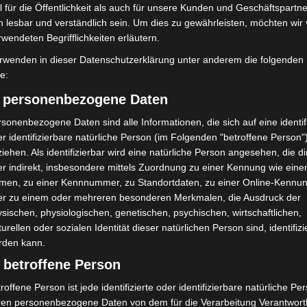
 für die Öffentlichkeit als auch für unsere Kunden und Geschäftspartne
h lesbar und verständlich sein. Um dies zu gewährleisten, möchten wir
mit Hockeyschläger über
Celle: Mensch stirbt bei Bagger-
i sucht Zeugen
Unfall auf Baustelle
rwendeten Begrifflichkeiten erläutern.
rwenden in dieser Datenschutzerklärung unter anderem die folgenden
fe:
) personenbezogene Daten
sonenbezogene Daten sind alle Informationen, die sich auf eine identifi
r identifizierbare natürliche Person (im Folgenden "betroffene Person"
iehen. Als identifizierbar wird eine natürliche Person angesehen, die di
r indirekt, insbesondere mittels Zuordnung zu einer Kennung wie ein
men, zu einer Kennnummer, zu Standortdaten, zu einer Online-Kennu
ch Abschaltung von
Hannover: Polizei stoppt 166
Market“ erhoben
er zu einem oder mehreren besonderen Merkmalen, die Ausdruck der
Trunkenheitsfahrten bei
Großkontrolle
sischen, physiologischen, genetischen, psychischen, wirtschaftlichen,
turellen oder sozialen Identität dieser natürlichen Person sind, identifizi
rden kann.
 betroffene Person
roffene Person ist jede identifizierte oder identifizierbare natürliche Pe
ren personenbezogene Daten von dem für die Verarbeitung Verantwort