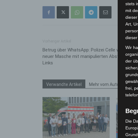
stets 
mit de
dieser
Art, U
person
dieser
Vorheriger Artikel
Wir ha
Betrug über WhatsApp: Polizei Celle warnt vor
organ
neuer Masche mit manipulierten Abstimmungs
der üb
Links
sicher
grunds
gewähr
Verwandte Artikel
Mehr vom Autor
frei, 
telefo
Beg
Die Da
Europä
Grund