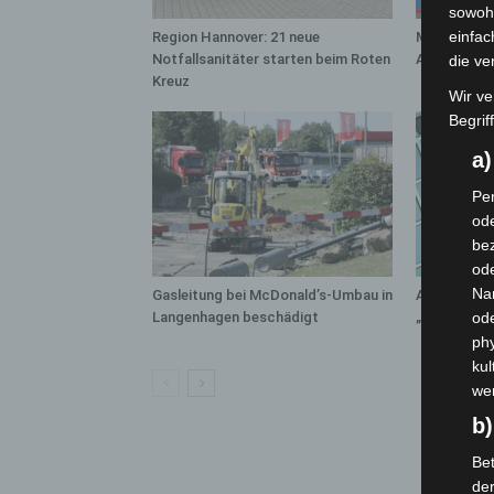
sowohl
einfac
Region Hannover: 21 neue
Mann läuft 
Notfallsanitäter starten beim Roten
A7 – Polize
die ve
Kreuz
Wir ve
Begrif
a
Per
ode
bez
ode
Na
Gasleitung bei McDonald’s-Umbau in
Anklage na
Langenhagen beschädigt
„Archetyp 
od
phy
kul
we
b)
Bet
de