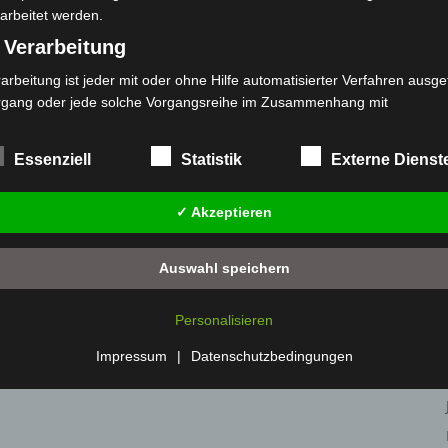
arbeitet werden.
 Verarbeitung
arbeitung ist jeder mit oder ohne Hilfe automatisierter Verfahren ausge
rgang oder jede solche Vorgangsreihe im Zusammenhang mit
rsonenbezogenen Daten wie das Erheben, das Erfassen, die Organisat
s Ordnen, die Speicherung, die Anpassung oder Veränderung, das Aus
Essenziell
Statistik
Externe Dienst
 Abfragen, die Verwendung, die Offenlegung durch Übermittlung, Verb
r eine andere Form der Bereitstellung, den Abgleich oder die Verknüp
✓ Akzeptieren
 Einschränkung, das Löschen oder die Vernichtung.
) Einschränkung der Verarbeitung
Auswahl speichern
schränkung der Verarbeitung ist die Markierung gespeicherter
sonenbezogener Daten mit dem Ziel, ihre künftige Verarbeitung
Personalisieren
nzuschränken.
 Profiling
Impressum
|
Datenschutzbedingungen
filing ist jede Art der automatisierten Verarbeitung personenbezogener
ten, die darin besteht, dass diese personenbezogenen Daten verwend
den, um bestimmte persönliche Aspekte, die sich auf eine natürliche 