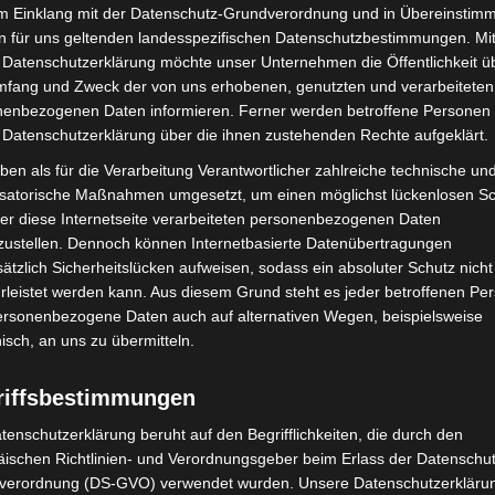
im Einklang mit der Datenschutz-Grundverordnung und in Übereinstim
n für uns geltenden landesspezifischen Datenschutzbestimmungen. Mit
 Datenschutzerklärung möchte unser Unternehmen die Öffentlichkeit ü
mfang und Zweck der von uns erhobenen, genutzten und verarbeiteten
enbezogenen Daten informieren. Ferner werden betroffene Personen 
 Datenschutzerklärung über die ihnen zustehenden Rechte aufgeklärt.
Nächster Artikel
ben als für die Verarbeitung Verantwortlicher zahlreiche technische un
Hochbahnsteig „Alter Flughafen“ offiziell
isatorische Maßnahmen umgesetzt, um einen möglichst lückenlosen S
-
eröffnet – Investition von 8 Millionen Euro in
er diese Internetseite verarbeiteten personenbezogenen Daten
modernen Nahverkehr
zustellen. Dennoch können Internetbasierte Datenübertragungen
ätzlich Sicherheitslücken aufweisen, sodass ein absoluter Schutz nicht
leistet werden kann. Aus diesem Grund steht es jeder betroffenen Pe
personenbezogene Daten auch auf alternativen Wegen, beispielsweise
nisch, an uns zu übermitteln.
riffsbestimmungen
tenschutzerklärung beruht auf den Begrifflichkeiten, die durch den
ischen Richtlinien- und Verordnungsgeber beim Erlass der Datenschut
verordnung (DS-GVO) verwendet wurden. Unsere Datenschutzerklärun