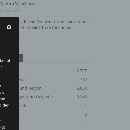
Oper im Maschpark
2. August 2026
Schwarz Digits und Zscaler starten souveräne
Cloud-Sicherheitsplattform für Europa
2. August 2026
Kategorien
tz hat
er
Blaulicht
2.797
Corona-News
712
e
Hannover und Region
5.034
die
Langenhagen und Ortsteile
3.249
che
g der
Leserbriefe
1
Menschen
2
r
Über uns
1
lgt