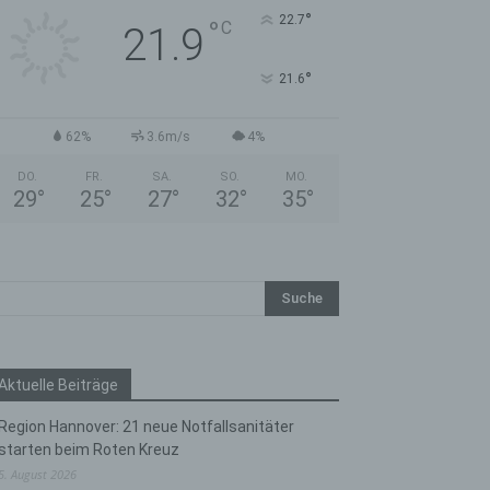
°
22.7
°
C
21.9
°
21.6
62%
3.6m/s
4%
DO.
FR.
SA.
SO.
MO.
29
°
25
°
27
°
32
°
35
°
Aktuelle Beiträge
Region Hannover: 21 neue Notfallsanitäter
starten beim Roten Kreuz
5. August 2026