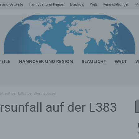
 und Ortsteile
Hannover und Region
Blaulicht
Welt
Veranstaltungen
M
EILE
HANNOVER UND REGION
BLAULICHT
WELT
V
ll auf der L383 bei Wennebostel
sunfall auf der L383