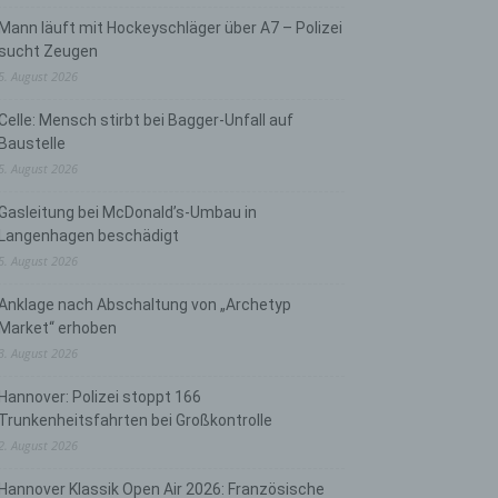
Mann läuft mit Hockeyschläger über A7 – Polizei
sucht Zeugen
5. August 2026
Celle: Mensch stirbt bei Bagger-Unfall auf
Baustelle
5. August 2026
Gasleitung bei McDonald’s-Umbau in
Langenhagen beschädigt
5. August 2026
Anklage nach Abschaltung von „Archetyp
Market“ erhoben
3. August 2026
Hannover: Polizei stoppt 166
Trunkenheitsfahrten bei Großkontrolle
2. August 2026
Hannover Klassik Open Air 2026: Französische