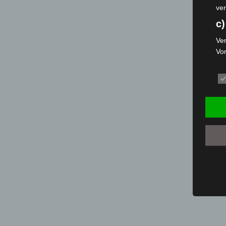
ver
c)
Ver
Vo
pe
da
das
ode
die
d
Ein
per
ei
e)
Pro
Da
wer