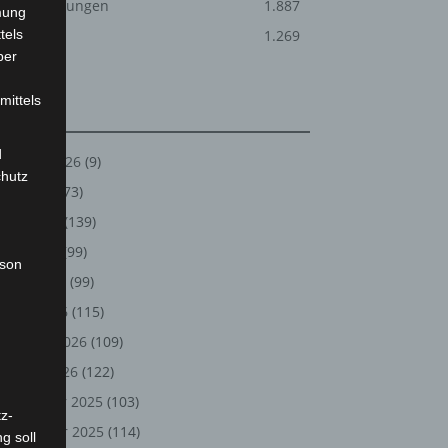
Veranstaltungen
1.887
mung
tels
Welt
1.269
ber
mittels
Archiv
d
August 2026
(9)
chutz
Juli 2026
(73)
Juni 2026
(139)
Mai 2026
(99)
rson
April 2026
(99)
März 2026
(115)
Februar 2026
(109)
Januar 2026
(122)
Dezember 2025
(103)
z-
November 2025
(114)
g soll