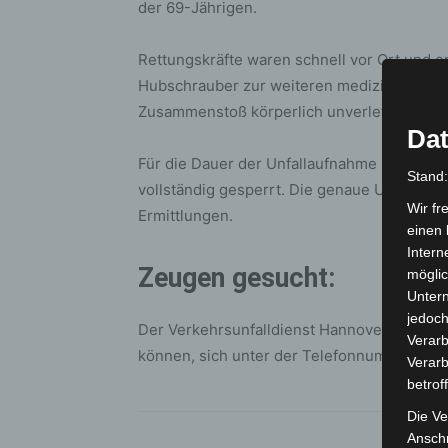
der 69-Jährigen.
Rettungskräfte waren schnell vor Ort und o
Hubschrauber zur weiteren medizinischen V
Zusammenstoß körperlich unverletzt. Der S
Dat
Für die Dauer der Unfallaufnahme und Berg
Stand
vollständig gesperrt. Die genaue Ursache d
Wir fr
Ermittlungen.
einen 
Intern
Zeugen gesucht:
möglic
Unter
jedoch
Der Verkehrsunfalldienst Hannover bittet
Verarb
können, sich unter der Telefonnummer
051
Verarb
betrof
Die Ve
Anschr