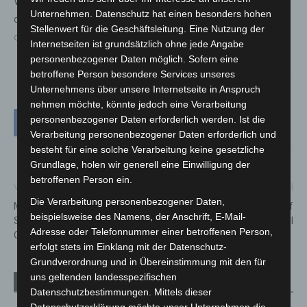
Weitere Hinweise und Präventionstipps zum Thema
Unternehmen. Datenschutz hat einen besonders hohen
digitale Sicherheit finden sich auf den
offiziellen Seiten
Stellenwert für die Geschäftsleitung. Eine Nutzung der
der Polizei
.
Internetseiten ist grundsätzlich ohne jede Angabe
personenbezogener Daten möglich. Sofern eine
betroffene Person besondere Services unseres
Unternehmens über unsere Internetseite in Anspruch
nehmen möchte, könnte jedoch eine Verarbeitung
personenbezogener Daten erforderlich werden. Ist die
Verarbeitung personenbezogener Daten erforderlich und
besteht für eine solche Verarbeitung keine gesetzliche
Grundlage, holen wir generell eine Einwilligung der
betroffenen Person ein.
Vorheriger Artikel
Nächster Artikel
Die Verarbeitung personenbezogener Daten,
Musik, Vielfalt und
Schwerer Verkehrsunfall auf
beispielsweise des Namens, der Anschrift, E-Mail-
Sommerlaune: Vahrenwald
der L383 bei Wennebostel
Adresse oder Telefonnummer einer betroffenen Person,
Open Air am 16. August
erfolgt stets im Einklang mit der Datenschutz-
Grundverordnung und in Übereinstimmung mit den für
uns geltenden landesspezifischen
Verwandte Artikel
Mehr vom Autor
Datenschutzbestimmungen. Mittels dieser
Datenschutzerklärung möchte unser Unternehmen die