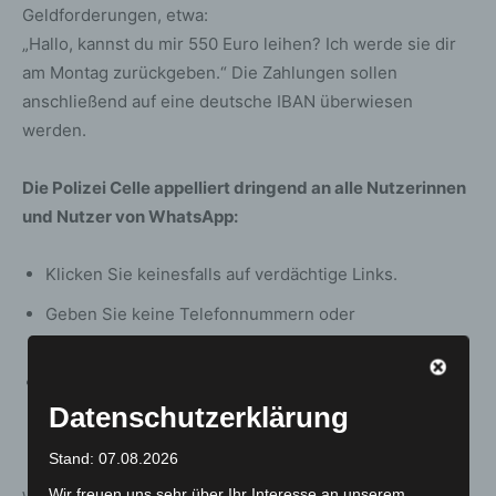
Geldforderungen, etwa:
„Hallo, kannst du mir 550 Euro leihen? Ich werde sie dir
am Montag zurückgeben.“ Die Zahlungen sollen
anschließend auf eine deutsche IBAN überwiesen
werden.
Die Polizei Celle appelliert dringend an alle Nutzerinnen
und Nutzer von WhatsApp:
Klicken Sie keinesfalls auf verdächtige Links.
Geben Sie keine Telefonnummern oder
Verifizierungscodes weiter.
Nehmen Sie bei ungewöhnlichen Geldforderungen
stets direkten Kontakt zur betreffenden Person auf –
Datenschutzerklärung
idealerweise telefonisch oder persönlich.
Stand: 07.08.2026
Wir freuen uns sehr über Ihr Interesse an unserem