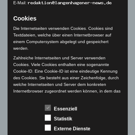
E-Mail:
November 2022
(167)
Oktober 2022
(166)
Cookies
September 2022
(205)
Die Internetseiten verwenden Cookies. Cookies sind
August 2022
(166)
Textdateien, welche über einen Internetbrowser auf
Juli 2022
(133)
einem Computersystem abgelegt und gespeichert
werden.
Juni 2022
(167)
Zahlreiche Internetseiten und Server verwenden
Mai 2022
(177)
Cookies. Viele Cookies enthalten eine sogenannte
April 2022
(198)
Cookie-ID. Eine Cookie-ID ist eine eindeutige Kennung
März 2022
(221)
des Cookies. Sie besteht aus einer Zeichenfolge, durch
welche Internetseiten und Server dem konkreten
Februar 2022
(189)
Internetbrowser zugeordnet werden können, in dem das
Januar 2022
(190)
Cookie gespeichert wurde. Dies ermöglicht es den
besuchten Internetseiten und Servern, den individuellen
Dezember 2021
(204)
Essenziell
Browser der betroffenen Person von anderen
November 2021
(215)
Internetbrowsern, die andere Cookies enthalten, zu
Statistik
Oktober 2021
(171)
unterscheiden. Ein bestimmter Internetbrowser kann
Externe Dienste
über die eindeutige Cookie-ID wiedererkannt und
September 2021
(180)