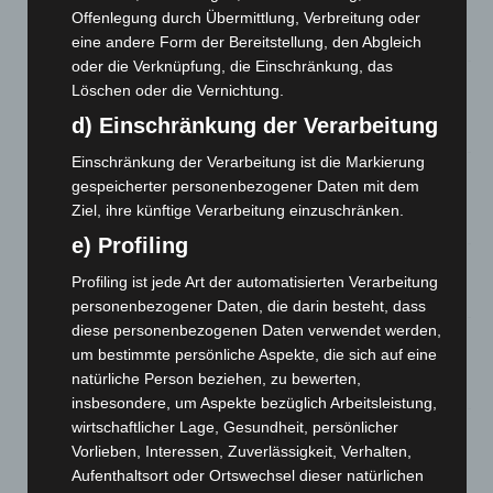
eingedämmt
Offenlegung durch Übermittlung, Verbreitung oder
6. August 2026
eine andere Form der Bereitstellung, den Abgleich
oder die Verknüpfung, die Einschränkung, das
Region Hannover: 21 neue Notfallsanitäter starten beim
Löschen oder die Vernichtung.
Roten Kreuz
d) Einschränkung der Verarbeitung
5. August 2026
Einschränkung der Verarbeitung ist die Markierung
Mann läuft mit Hockeyschläger über A7 – Polizei sucht
gespeicherter personenbezogener Daten mit dem
Zeugen
Ziel, ihre künftige Verarbeitung einzuschränken.
5. August 2026
e) Profiling
Celle: Mensch stirbt bei Bagger-Unfall auf Baustelle
Profiling ist jede Art der automatisierten Verarbeitung
5. August 2026
personenbezogener Daten, die darin besteht, dass
diese personenbezogenen Daten verwendet werden,
Gasleitung bei McDonald’s-Umbau in Langenhagen
um bestimmte persönliche Aspekte, die sich auf eine
beschädigt
natürliche Person beziehen, zu bewerten,
5. August 2026
insbesondere, um Aspekte bezüglich Arbeitsleistung,
wirtschaftlicher Lage, Gesundheit, persönlicher
Anklage nach Abschaltung von „Archetyp Market“ erhoben
Vorlieben, Interessen, Zuverlässigkeit, Verhalten,
3. August 2026
Aufenthaltsort oder Ortswechsel dieser natürlichen