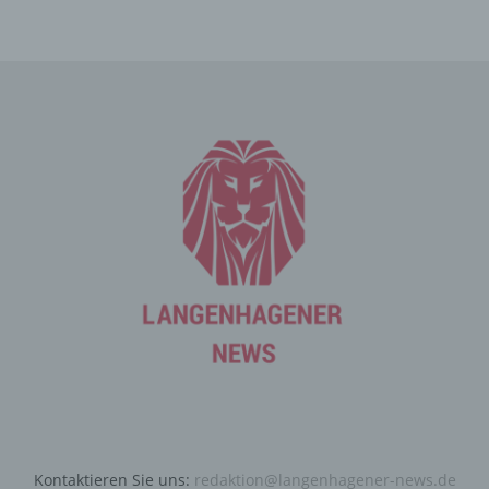
Die betroffene Person kann die Setzung von Cookies
durch unsere Internetseite jederzeit mittels einer
entsprechenden Einstellung des genutzten
Internetbrowsers verhindern und damit der Setzung von
Cookies dauerhaft widersprechen. Ferner können
bereits gesetzte Cookies jederzeit über einen
Internetbrowser oder andere Softwareprogramme
gelöscht werden. Dies ist in allen gängigen
Internetbrowsern möglich. Deaktiviert die betroffene
Person die Setzung von Cookies in dem genutzten
Internetbrowser, sind unter Umständen nicht alle
Funktionen unserer Internetseite vollumfänglich nutzbar.
Erfassung von allgemeinen Daten
und Informationen
Die Internetseite erfasst mit jedem Aufruf der
Internetseite durch eine betroffene Person oder ein
automatisiertes System eine Reihe von allgemeinen
Daten und Informationen. Diese allgemeinen Daten und
Kontaktieren Sie uns:
redaktion@langenhagener-news.de
Informationen werden in den Logfiles des Servers