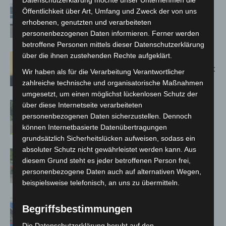
Niedersachsen: Feuerwehrkräfte
Öffentlichkeit über Art, Umfang und Zweck der von uns
kehren nach Waldbrandeinsatz aus
erhobenen, genutzten und verarbeiteten
Spanien zurück
personenbezogenen Daten informieren. Ferner werden
betroffene Personen mittels dieser Datenschutzerklärung
über die ihnen zustehenden Rechte aufgeklärt.
Hannover: Erste Tigermücken-
Population in Niedersachsen entdeckt
Wir haben als für die Verarbeitung Verantwortlicher
zahlreiche technische und organisatorische Maßnahmen
umgesetzt, um einen möglichst lückenlosen Schutz der
Brand im „Haus der Begegnung“ in
über diese Internetseite verarbeiteten
Neuwarmbüchen schnell eingedämmt
personenbezogenen Daten sicherzustellen. Dennoch
können Internetbasierte Datenübertragungen
grundsätzlich Sicherheitslücken aufweisen, sodass ein
absoluter Schutz nicht gewährleistet werden kann. Aus
Region Hannover: 21 neue
diesem Grund steht es jeder betroffenen Person frei,
Notfallsanitäter starten beim Roten
personenbezogene Daten auch auf alternativen Wegen,
Kreuz
beispielsweise telefonisch, an uns zu übermitteln.
Mann läuft mit Hockeyschläger über
Begriffsbestimmungen
A7 – Polizei sucht Zeugen
Die Datenschutzerklärung beruht auf den