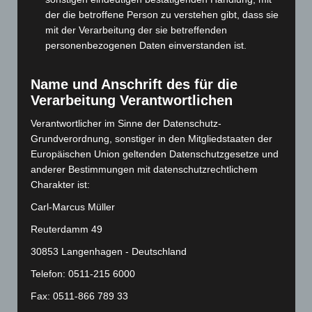
Februar 2024
(103)
der die betroffene Person zu verstehen gibt, dass sie
mit der Verarbeitung der sie betreffenden
Januar 2024
(111)
personenbezogenen Daten einverstanden ist.
Dezember 2023
(130)
November 2023
(130)
Name und Anschrift des für die
Oktober 2023
(114)
Verarbeitung Verantwortlichen
September 2023
(133)
Verantwortlicher im Sinne der Datenschutz-
August 2023
(134)
Grundverordnung, sonstiger in den Mitgliedstaaten der
Europäischen Union geltenden Datenschutzgesetze und
Juli 2023
(118)
anderer Bestimmungen mit datenschutzrechtlichem
Juni 2023
(142)
Charakter ist:
Mai 2023
(139)
Carl-Marcus Müller
April 2023
(155)
Reuterdamm 49
März 2023
(174)
30853 Langenhagen - Deutschland
Februar 2023
(154)
Telefon: 0511-215 6000
Januar 2023
(140)
Fax: 0511-866 789 33
Dezember 2022
(130)