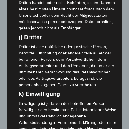
Dritten handelt oder nicht. Behörden, die im Rahmen
Mai 2025
(112)
eines bestimmten Untersuchungsauftrags nach dem
April 2025
(88)
Unionsrecht oder dem Recht der Mitgliedstaaten
März 2025
(111)
möglicherweise personenbezogene Daten erhalten,
gelten jedoch nicht als Empfänger.
Februar 2025
(96)
j) Dritter
Januar 2025
(88)
Dritter ist eine natürliche oder juristische Person,
Dezember 2024
(89)
Behörde, Einrichtung oder andere Stelle außer der
November 2024
(94)
betroffenen Person, dem Verantwortlichen, dem
Oktober 2024
(93)
Auftragsverarbeiter und den Personen, die unter der
unmittelbaren Verantwortung des Verantwortlichen
September 2024
(112)
oder des Auftragsverarbeiters befugt sind, die
August 2024
(107)
personenbezogenen Daten zu verarbeiten.
Juli 2024
(89)
k) Einwilligung
Juni 2024
(107)
Einwilligung ist jede von der betroffenen Person
Mai 2024
(149)
freiwillig für den bestimmten Fall in informierter Weise
April 2024
(102)
und unmissverständlich abgegebene
Willensbekundung in Form einer Erklärung oder einer
März 2024
(103)
sonstigen eindeutigen bestätigenden Handlung, mit