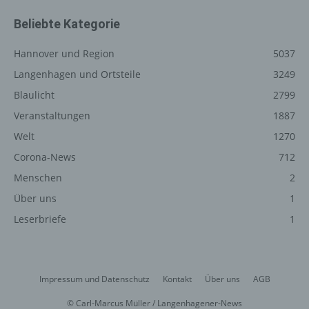
Funktionsfähigkeit unserer informationstechnologischen
Beliebte Kategorie
Systeme und der Technik unserer Internetseite zu
gewährleisten sowie (4) um Strafverfolgungsbehörden
Hannover und Region
5037
im Falle eines Cyberangriffes die zur Strafverfolgung
Langenhagen und Ortsteile
3249
notwendigen Informationen bereitzustellen. Diese
anonym erhobenen Daten und Informationen werden
Blaulicht
2799
durch uns daher einerseits statistisch und ferner mit dem
Veranstaltungen
1887
Ziel ausgewertet, den Datenschutz und die
Welt
1270
Datensicherheit in unserem Unternehmen zu erhöhen,
um letztlich ein optimales Schutzniveau für die von uns
Corona-News
712
verarbeiteten personenbezogenen Daten
Menschen
2
sicherzustellen. Die anonymen Daten der Server-Logfiles
werden getrennt von allen durch eine betroffene Person
Über uns
1
angegebenen personenbezogenen Daten gespeichert.
Leserbriefe
1
Registrierung auf unserer
Internetseite
Impressum und Datenschutz
Kontakt
Über uns
AGB
Die betroffene Person hat die Möglichkeit, sich auf der
Internetseite des für die Verarbeitung Verantwortlichen
© Carl-Marcus Müller / Langenhagener-News