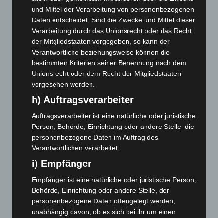
August 2026
(12)
und Mittel der Verarbeitung von personenbezogenen
Juli 2026
(73)
Daten entscheidet. Sind die Zwecke und Mittel dieser
Verarbeitung durch das Unionsrecht oder das Recht
Juni 2026
(139)
der Mitgliedstaaten vorgegeben, so kann der
Mai 2026
(99)
Verantwortliche beziehungsweise können die
bestimmten Kriterien seiner Benennung nach dem
April 2026
(99)
Unionsrecht oder dem Recht der Mitgliedstaaten
März 2026
(115)
vorgesehen werden.
Februar 2026
(109)
h) Auftragsverarbeiter
Januar 2026
(122)
Auftragsverarbeiter ist eine natürliche oder juristische
Dezember 2025
(103)
Person, Behörde, Einrichtung oder andere Stelle, die
November 2025
(114)
personenbezogene Daten im Auftrag des
Verantwortlichen verarbeitet.
Oktober 2025
(112)
i) Empfänger
September 2025
(93)
Empfänger ist eine natürliche oder juristische Person,
August 2025
(90)
Behörde, Einrichtung oder andere Stelle, der
Juli 2025
(90)
personenbezogene Daten offengelegt werden,
Juni 2025
(103)
unabhängig davon, ob es sich bei ihr um einen