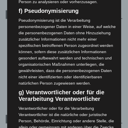
Person zu analysieren oder vorherzusagen.
f) Pseudonymisierung
Kategorien
Pseudonymisierung ist die Verarbeitung
Blaulicht
2.799
personenbezogener Daten in einer Weise, auf welche
die personenbezogenen Daten ohne Hinzuziehung
Corona-News
712
zusätzlicher Informationen nicht mehr einer
Hannover und Region
5.037
spezifischen betroffenen Person zugeordnet werden
können, sofern diese zusätzlichen Informationen
Langenhagen und Ortsteile
3.250
gesondert aufbewahrt werden und technischen und
Leserbriefe
1
organisatorischen Maßnahmen unterliegen, die
Menschen
2
gewährleisten, dass die personenbezogenen Daten
nicht einer identifizierten oder identifizierbaren
Über uns
1
natürlichen Person zugewiesen werden.
Veranstaltungen
1.887
g) Verantwortlicher oder für die
Welt
1.270
Verarbeitung Verantwortlicher
Verantwortlicher oder für die Verarbeitung
Verantwortlicher ist die natürliche oder juristische
Archiv
Person, Behörde, Einrichtung oder andere Stelle, die
allein oder gemeinsam mit anderen über die Zwecke