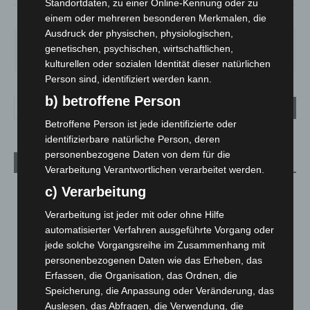
Standortdaten, zu einer Online-Kennung oder zu
64%
1.6m/s
100%
einem oder mehreren besonderen Merkmalen, die
Ausdruck der physischen, physiologischen,
FR.
SA.
SO.
MO.
DI.
genetischen, psychischen, wirtschaftlichen,
19
°
27
°
33
°
28
°
22
°
kulturellen oder sozialen Identität dieser natürlichen
Person sind, identifiziert werden kann.
b) betroffene Person
Betroffene Person ist jede identifizierte oder
identifizierbare natürliche Person, deren
personenbezogene Daten von dem für die
Aktuelle Beiträge
Verarbeitung Verantwortlichen verarbeitet werden.
Niedersachsen: Feuerwehrkräfte kehren nach
c) Verarbeitung
Waldbrandeinsatz aus Spanien zurück
Verarbeitung ist jeder mit oder ohne Hilfe
7. August 2026
automatisierter Verfahren ausgeführte Vorgang oder
jede solche Vorgangsreihe im Zusammenhang mit
Hannover: Erste Tigermücken-Population in Niedersachsen
personenbezogenen Daten wie das Erheben, das
entdeckt
Erfassen, die Organisation, das Ordnen, die
7. August 2026
Speicherung, die Anpassung oder Veränderung, das
Brand im „Haus der Begegnung“ in Neuwarmbüchen schnell
Auslesen, das Abfragen, die Verwendung, die