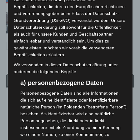
Begrifflichkeiten, die durch den Europäischen Richtlinien-
und Verordnungsgeber beim Erlass der Datenschutz-
Celle: Mensch stirbt bei Bagger-Unfall
Grundverordnung (DS-GVO) verwendet wurden. Unsere
auf Baustelle
Datenschutzerklärung soll sowohl für die Öffentlichkeit
als auch für unsere Kunden und Geschäftspartner
einfach lesbar und verständlich sein. Um dies zu
gewährleisten, möchten wir vorab die verwendeten
Begrifflichkeiten erläutern.
Wir verwenden in dieser Datenschutzerklärung unter
anderem die folgenden Begriffe:
Wetter
a) personenbezogene Daten
Personenbezogene Daten sind alle Informationen,
LANGENHAGEN
die sich auf eine identifizierte oder identifizierbare
natürliche Person (im Folgenden "betroffene Person")
Bedeckt
beziehen. Als identifizierbar wird eine natürliche
°
19.5
°
C
19.1
Person angesehen, die direkt oder indirekt,
insbesondere mittels Zuordnung zu einer Kennung
°
17.7
wie einem Namen, zu einer Kennnummer, zu