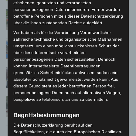
erhobenen, genutzten und verarbeiteten
personenbezogenen Daten informieren. Ferner werden
Region Hannover: 21 neue
betroffene Personen mittels dieser Datenschutzerklärung
Notfallsanitäter starten beim Roten
über die ihnen zustehenden Rechte aufgeklärt.
Kreuz
Wir haben als für die Verarbeitung Verantwortlicher
zahlreiche technische und organisatorische Maßnahmen
Mann läuft mit Hockeyschläger über
umgesetzt, um einen möglichst lückenlosen Schutz der
A7 – Polizei sucht Zeugen
über diese Internetseite verarbeiteten
personenbezogenen Daten sicherzustellen. Dennoch
können Internetbasierte Datenübertragungen
Celle: Mensch stirbt bei Bagger-Unfall
grundsätzlich Sicherheitslücken aufweisen, sodass ein
auf Baustelle
absoluter Schutz nicht gewährleistet werden kann. Aus
diesem Grund steht es jeder betroffenen Person frei,
personenbezogene Daten auch auf alternativen Wegen,
Gasleitung bei McDonald’s-Umbau in
beispielsweise telefonisch, an uns zu übermitteln.
Langenhagen beschädigt
Begriffsbestimmungen
Die Datenschutzerklärung beruht auf den
Begrifflichkeiten, die durch den Europäischen Richtlinien-