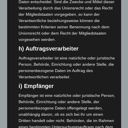
Daten entscheidet. Sind die Zwecke und Mittel dieser
März 2026
(115)
Verarbeitung durch das Unionsrecht oder das Recht
Februar 2026
(109)
der Mitgliedstaaten vorgegeben, so kann der
Januar 2026
(122)
Verantwortliche beziehungsweise können die
bestimmten Kriterien seiner Benennung nach dem
Dezember 2025
(103)
Unionsrecht oder dem Recht der Mitgliedstaaten
November 2025
(114)
vorgesehen werden.
Oktober 2025
(112)
h) Auftragsverarbeiter
September 2025
(93)
Auftragsverarbeiter ist eine natürliche oder juristische
August 2025
(90)
Person, Behörde, Einrichtung oder andere Stelle, die
personenbezogene Daten im Auftrag des
Juli 2025
(90)
Verantwortlichen verarbeitet.
Juni 2025
(103)
i) Empfänger
Mai 2025
(112)
Empfänger ist eine natürliche oder juristische Person,
April 2025
(88)
Behörde, Einrichtung oder andere Stelle, der
März 2025
(111)
personenbezogene Daten offengelegt werden,
Februar 2025
(96)
unabhängig davon, ob es sich bei ihr um einen
Dritten handelt oder nicht. Behörden, die im Rahmen
Januar 2025
(88)
eines bestimmten Untersuchungsauftrags nach dem