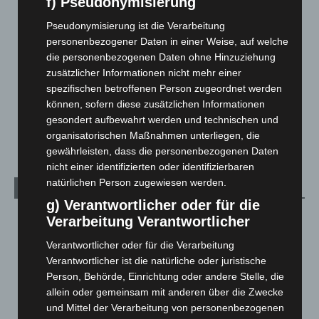
Hannover und Region
5.039
f) Pseudonymisierung
Langenhagen und Ortsteile
3.252
Pseudonymisierung ist die Verarbeitung
personenbezogener Daten in einer Weise, auf welche
Leserbriefe
1
die personenbezogenen Daten ohne Hinzuziehung
Menschen
2
zusätzlicher Informationen nicht mehr einer
Über uns
1
spezifischen betroffenen Person zugeordnet werden
können, sofern diese zusätzlichen Informationen
Veranstaltungen
1.888
gesondert aufbewahrt werden und technischen und
Welt
1.271
organisatorischen Maßnahmen unterliegen, die
gewährleisten, dass die personenbezogenen Daten
nicht einer identifizierten oder identifizierbaren
natürlichen Person zugewiesen werden.
Archiv
g) Verantwortlicher oder für die
August 2026
(14)
Verarbeitung Verantwortlicher
Juli 2026
(73)
Verantwortlicher oder für die Verarbeitung
Juni 2026
(139)
Verantwortlicher ist die natürliche oder juristische
Person, Behörde, Einrichtung oder andere Stelle, die
Mai 2026
(99)
allein oder gemeinsam mit anderen über die Zwecke
April 2026
(99)
und Mittel der Verarbeitung von personenbezogenen