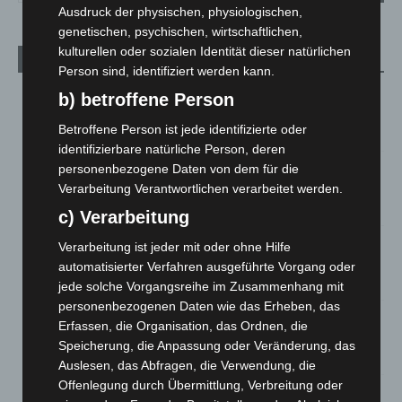
Ausdruck der physischen, physiologischen,
genetischen, psychischen, wirtschaftlichen,
kulturellen oder sozialen Identität dieser natürlichen
Aktuelle Beiträge
Person sind, identifiziert werden kann.
Kunst trifft Weingenuss: Barbara-Susann Mehring zeigt ihre
b) betroffene Person
Werke im Jacques’ Wein-Depot Isernhagen
Betroffene Person ist jede identifizierte oder
8. August 2026
identifizierbare natürliche Person, deren
A2: Zweite Turbobaustelle startet zwischen Hannover-West
personenbezogene Daten von dem für die
und Bothfeld
Verarbeitung Verantwortlichen verarbeitet werden.
8. August 2026
c) Verarbeitung
Niedersachsen: Feuerwehrkräfte kehren nach
Verarbeitung ist jeder mit oder ohne Hilfe
Waldbrandeinsatz aus Spanien zurück
automatisierter Verfahren ausgeführte Vorgang oder
7. August 2026
jede solche Vorgangsreihe im Zusammenhang mit
personenbezogenen Daten wie das Erheben, das
Hannover: Erste Tigermücken-Population in Niedersachsen
Erfassen, die Organisation, das Ordnen, die
entdeckt
Speicherung, die Anpassung oder Veränderung, das
7. August 2026
Auslesen, das Abfragen, die Verwendung, die
Offenlegung durch Übermittlung, Verbreitung oder
Brand im „Haus der Begegnung“ in Neuwarmbüchen schnell