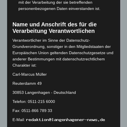
mit der Verarbeitung der sie betreffenden
September 2023
(133)
personenbezogenen Daten einverstanden ist.
August 2023
(134)
Juli 2023
(118)
Name und Anschrift des für die
Juni 2023
(142)
Verarbeitung Verantwortlichen
Mai 2023
(139)
Verantwortlicher im Sinne der Datenschutz-
April 2023
(155)
Grundverordnung, sonstiger in den Mitgliedstaaten der
Europäischen Union geltenden Datenschutzgesetze und
März 2023
(174)
anderer Bestimmungen mit datenschutzrechtlichem
Februar 2023
(154)
Charakter ist:
Januar 2023
(140)
Carl-Marcus Müller
Dezember 2022
(130)
Reuterdamm 49
November 2022
(167)
30853 Langenhagen - Deutschland
Oktober 2022
(166)
Telefon: 0511-215 6000
September 2022
(205)
Fax: 0511-866 789 33
August 2022
(166)
E-Mail:
Juli 2022
(133)