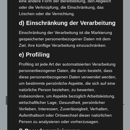
eine andere Form der Bereitstellung, den Abgleich
eingedämmt
oder die Verknüpfung, die Einschränkung, das
6. August 2026
Löschen oder die Vernichtung.
Region Hannover: 21 neue Notfallsanitäter starten beim
d) Einschränkung der Verarbeitung
Roten Kreuz
Einschränkung der Verarbeitung ist die Markierung
5. August 2026
gespeicherter personenbezogener Daten mit dem
Mann läuft mit Hockeyschläger über A7 – Polizei sucht
Ziel, ihre künftige Verarbeitung einzuschränken.
Zeugen
e) Profiling
5. August 2026
Profiling ist jede Art der automatisierten Verarbeitung
Celle: Mensch stirbt bei Bagger-Unfall auf Baustelle
personenbezogener Daten, die darin besteht, dass
5. August 2026
diese personenbezogenen Daten verwendet werden,
um bestimmte persönliche Aspekte, die sich auf eine
natürliche Person beziehen, zu bewerten,
insbesondere, um Aspekte bezüglich Arbeitsleistung,
Kategorien
wirtschaftlicher Lage, Gesundheit, persönlicher
Vorlieben, Interessen, Zuverlässigkeit, Verhalten,
Blaulicht
2.799
Aufenthaltsort oder Ortswechsel dieser natürlichen
Corona-News
712
Person zu analysieren oder vorherzusagen.