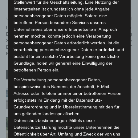
Stellenwert für die Geschäftsleitung. Eine Nutzung der
Internetseiten ist grundsätzlich ohne jede Angabe
personenbezogener Daten möglich. Sofern eine
Vorheriger Artikel
Nächster Artikel
betroffene Person besondere Services unseres
Landesweite Aktion zur
Stadtbibliothek Hannover
Unternehmens über unsere Internetseite in Anspruch
Bekämpfung der
präsentiert Buchausstellung
nehmen möchte, könnte jedoch eine Verarbeitung
Schwarzarbeit und illegalen
„Depression – die
personenbezogener Daten erforderlich werden. Ist die
Beschäftigung in
unterschätzte Krankheit“
Verarbeitung personenbezogener Daten erforderlich und
Niedersachsen
besteht für eine solche Verarbeitung keine gesetzliche
Grundlage, holen wir generell eine Einwilligung der
betroffenen Person ein.
Verwandte Artikel
Mehr vom Autor
Die Verarbeitung personenbezogener Daten,
beispielsweise des Namens, der Anschrift, E-Mail-
Niedersachsen: Feuerwehrkräfte
Adresse oder Telefonnummer einer betroffenen Person,
kehren nach Waldbrandeinsatz aus
erfolgt stets im Einklang mit der Datenschutz-
Spanien zurück
Grundverordnung und in Übereinstimmung mit den für
uns geltenden landesspezifischen
Brand im „Haus der Begegnung“ in
Datenschutzbestimmungen. Mittels dieser
Neuwarmbüchen schnell eingedämmt
Datenschutzerklärung möchte unser Unternehmen die
Öffentlichkeit über Art, Umfang und Zweck der von uns