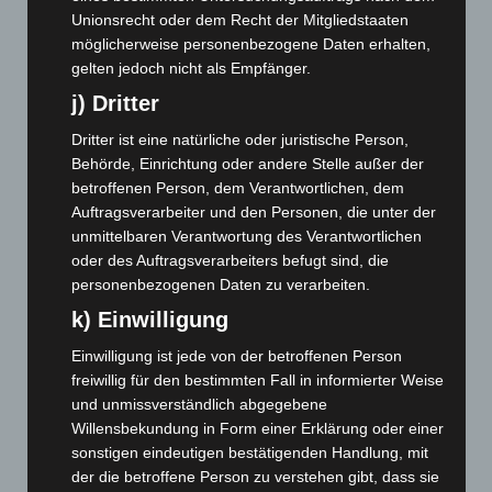
Dezember 2024
(89)
Unionsrecht oder dem Recht der Mitgliedstaaten
November 2024
(94)
möglicherweise personenbezogene Daten erhalten,
gelten jedoch nicht als Empfänger.
Oktober 2024
(93)
j) Dritter
September 2024
(112)
Dritter ist eine natürliche oder juristische Person,
August 2024
(107)
Behörde, Einrichtung oder andere Stelle außer der
Juli 2024
(89)
betroffenen Person, dem Verantwortlichen, dem
Juni 2024
(107)
Auftragsverarbeiter und den Personen, die unter der
unmittelbaren Verantwortung des Verantwortlichen
Mai 2024
(149)
oder des Auftragsverarbeiters befugt sind, die
April 2024
(102)
personenbezogenen Daten zu verarbeiten.
März 2024
(103)
k) Einwilligung
Februar 2024
(103)
Einwilligung ist jede von der betroffenen Person
Januar 2024
(111)
freiwillig für den bestimmten Fall in informierter Weise
und unmissverständlich abgegebene
Dezember 2023
(130)
Willensbekundung in Form einer Erklärung oder einer
November 2023
(130)
sonstigen eindeutigen bestätigenden Handlung, mit
Oktober 2023
(114)
der die betroffene Person zu verstehen gibt, dass sie