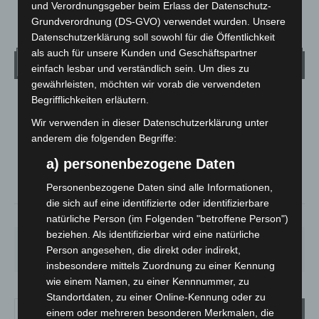
und Verordnungsgeber beim Erlass der Datenschutz-
Grundverordnung (DS-GVO) verwendet wurden. Unsere
Datenschutzerklärung soll sowohl für die Öffentlichkeit
als auch für unsere Kunden und Geschäftspartner
Wetter
einfach lesbar und verständlich sein. Um dies zu
gewährleisten, möchten wir vorab die verwendeten
Begrifflichkeiten erläutern.
LANGENHAGEN
Wir verwenden in dieser Datenschutzerklärung unter
Mäßig Bewölkt
anderem die folgenden Begriffe:
°
15
°
C
13.5
a) personenbezogene Daten
°
12.8
Personenbezogene Daten sind alle Informationen,
die sich auf eine identifizierte oder identifizierbare
79%
1.8m/s
44%
natürliche Person (im Folgenden "betroffene Person")
beziehen. Als identifizierbar wird eine natürliche
SO.
MO.
DI.
MI.
DO.
Person angesehen, die direkt oder indirekt,
33
°
27
°
23
°
26
°
28
°
insbesondere mittels Zuordnung zu einer Kennung
wie einem Namen, zu einer Kennnummer, zu
Standortdaten, zu einer Online-Kennung oder zu
einem oder mehreren besonderen Merkmalen, die