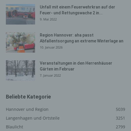
Browsertypen und Versionen, (2) das vom zugreifenden
Unfall mit einem Feuerwehrkran auf der
System verwendete Betriebssystem, (3) die
Feuer- und Rettungswache 2 in...
Internetseite, von welcher ein zugreifendes System auf
9. Mai 2022
unsere Internetseite gelangt (sogenannte Referrer), (4)
die Unterwebseiten, welche über ein zugreifendes
System auf unserer Internetseite angesteuert werden,
Region Hannover: aha passt
Abfallentsorgung an extreme Winterlage an
(5) das Datum und die Uhrzeit eines Zugriffs auf die
10. Januar 2026
Internetseite, (6) eine Internet-Protokoll-Adresse (IP-
Adresse), (7) der Internet-Service-Provider des
zugreifenden Systems und (8) sonstige ähnliche Daten
Veranstaltungen in den Herrenhäuser
und Informationen, die der Gefahrenabwehr im Falle von
Gärten im Februar
Angriffen auf unsere informationstechnologischen
7. Januar 2022
Systeme dienen.
Bei der Nutzung dieser allgemeinen Daten und
Informationen ziehen wird keine Rückschlüsse auf die
Beliebte Kategorie
betroffene Person. Diese Informationen werden vielmehr
benötigt, um (1) die Inhalte unserer Internetseite korrekt
Hannover und Region
5039
auszuliefern, (2) die Inhalte unserer Internetseite sowie
Langenhagen und Ortsteile
3251
die Werbung für diese zu optimieren, (3) die dauerhafte
Blaulicht
2799
Funktionsfähigkeit unserer informationstechnologischen