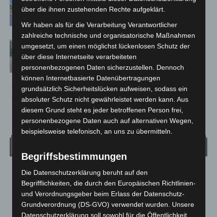
A7 – Polizei sucht Zeugen
über die ihnen zustehenden Rechte aufgeklärt.
Wir haben als für die Verarbeitung Verantwortlicher
zahlreiche technische und organisatorische Maßnahmen
Hannover: Polizei stoppt 166
umgesetzt, um einen möglichst lückenlosen Schutz der
Trunkenheitsfahrten bei
über diese Internetseite verarbeiteten
Großkontrolle
personenbezogenen Daten sicherzustellen. Dennoch
können Internetbasierte Datenübertragungen
grundsätzlich Sicherheitslücken aufweisen, sodass ein
absoluter Schutz nicht gewährleistet werden kann. Aus
diesem Grund steht es jeder betroffenen Person frei,
personenbezogene Daten auch auf alternativen Wegen,
beispielsweise telefonisch, an uns zu übermitteln.
Wetter
Begriffsbestimmungen
Die Datenschutzerklärung beruht auf den
LANGENHAGEN
Begrifflichkeiten, die durch den Europäischen Richtlinien-
Überwiegend Bewölkt
und Verordnungsgeber beim Erlass der Datenschutz-
°
19.6
°
Grundverordnung (DS-GVO) verwendet wurden. Unsere
C
19.3
Datenschutzerklärung soll sowohl für die Öffentlichkeit