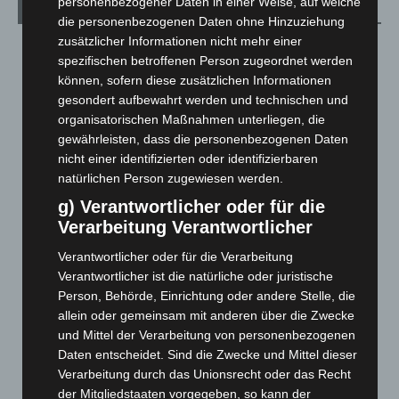
personenbezogener Daten in einer Weise, auf welche
Archiv
die personenbezogenen Daten ohne Hinzuziehung
zusätzlicher Informationen nicht mehr einer
August 2026
(12)
spezifischen betroffenen Person zugeordnet werden
Juli 2026
(73)
können, sofern diese zusätzlichen Informationen
gesondert aufbewahrt werden und technischen und
Juni 2026
(139)
organisatorischen Maßnahmen unterliegen, die
Mai 2026
(99)
gewährleisten, dass die personenbezogenen Daten
April 2026
(99)
nicht einer identifizierten oder identifizierbaren
natürlichen Person zugewiesen werden.
März 2026
(115)
g) Verantwortlicher oder für die
Februar 2026
(109)
Verarbeitung Verantwortlicher
Januar 2026
(122)
Verantwortlicher oder für die Verarbeitung
Dezember 2025
(103)
Verantwortlicher ist die natürliche oder juristische
November 2025
(114)
Person, Behörde, Einrichtung oder andere Stelle, die
allein oder gemeinsam mit anderen über die Zwecke
Oktober 2025
(112)
und Mittel der Verarbeitung von personenbezogenen
September 2025
(93)
Daten entscheidet. Sind die Zwecke und Mittel dieser
August 2025
(90)
Verarbeitung durch das Unionsrecht oder das Recht
der Mitgliedstaaten vorgegeben, so kann der
Juli 2025
(90)