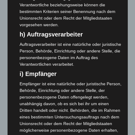
Verantwortliche beziehungsweise können die
Juni 2025
(103)
bestimmten Kriterien seiner Benennung nach dem
Mai 2025
(112)
Unionsrecht oder dem Recht der Mitgliedstaaten
vorgesehen werden.
April 2025
(88)
h) Auftragsverarbeiter
März 2025
(111)
Februar 2025
(96)
Auftragsverarbeiter ist eine natürliche oder juristische
Person, Behörde, Einrichtung oder andere Stelle, die
Januar 2025
(88)
personenbezogene Daten im Auftrag des
Dezember 2024
(89)
Verantwortlichen verarbeitet.
November 2024
(94)
i) Empfänger
Oktober 2024
(93)
Empfänger ist eine natürliche oder juristische Person,
September 2024
(112)
Behörde, Einrichtung oder andere Stelle, der
personenbezogene Daten offengelegt werden,
August 2024
(107)
unabhängig davon, ob es sich bei ihr um einen
Juli 2024
(89)
Dritten handelt oder nicht. Behörden, die im Rahmen
Juni 2024
(107)
eines bestimmten Untersuchungsauftrags nach dem
Unionsrecht oder dem Recht der Mitgliedstaaten
Mai 2024
(149)
möglicherweise personenbezogene Daten erhalten,
April 2024
(102)