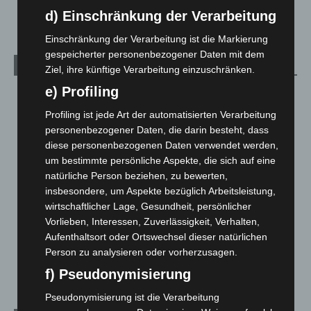
3. August 2026
d) Einschränkung der Verarbeitung
Einschränkung der Verarbeitung ist die Markierung
gespeicherter personenbezogener Daten mit dem
Kategorien
Ziel, ihre künftige Verarbeitung einzuschränken.
e) Profiling
Blaulicht
2.799
Profiling ist jede Art der automatisierten Verarbeitung
Corona-News
712
personenbezogener Daten, die darin besteht, dass
Hannover und Region
5.037
diese personenbezogenen Daten verwendet werden,
Langenhagen und Ortsteile
3.250
um bestimmte persönliche Aspekte, die sich auf eine
natürliche Person beziehen, zu bewerten,
Leserbriefe
1
insbesondere, um Aspekte bezüglich Arbeitsleistung,
Menschen
2
wirtschaftlicher Lage, Gesundheit, persönlicher
Über uns
1
Vorlieben, Interessen, Zuverlässigkeit, Verhalten,
Aufenthaltsort oder Ortswechsel dieser natürlichen
Veranstaltungen
1.887
Person zu analysieren oder vorherzusagen.
Welt
1.270
f) Pseudonymisierung
Pseudonymisierung ist die Verarbeitung