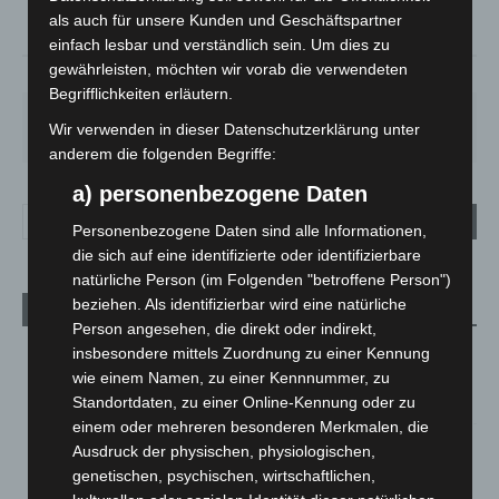
°
17.7
als auch für unsere Kunden und Geschäftspartner
einfach lesbar und verständlich sein. Um dies zu
gewährleisten, möchten wir vorab die verwendeten
65%
3.5m/s
56%
Begrifflichkeiten erläutern.
FR.
SA.
SO.
MO.
DI.
Wir verwenden in dieser Datenschutzerklärung unter
21
°
26
°
32
°
31
°
23
°
anderem die folgenden Begriffe:
a) personenbezogene Daten
Personenbezogene Daten sind alle Informationen,
die sich auf eine identifizierte oder identifizierbare
natürliche Person (im Folgenden "betroffene Person")
beziehen. Als identifizierbar wird eine natürliche
Aktuelle Beiträge
Person angesehen, die direkt oder indirekt,
Niedersachsen: Feuerwehrkräfte kehren nach
insbesondere mittels Zuordnung zu einer Kennung
Waldbrandeinsatz aus Spanien zurück
wie einem Namen, zu einer Kennnummer, zu
7. August 2026
Standortdaten, zu einer Online-Kennung oder zu
einem oder mehreren besonderen Merkmalen, die
Hannover: Erste Tigermücken-Population in Niedersachsen
Ausdruck der physischen, physiologischen,
entdeckt
genetischen, psychischen, wirtschaftlichen,
7. August 2026