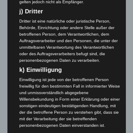
gelten jedoch nicht als Empfänger.
März 2024
(103)
j) Dritter
Februar 2024
(103)
Dritter ist eine natürliche oder juristische Person,
Januar 2024
(111)
Behörde, Einrichtung oder andere Stelle außer der
betroffenen Person, dem Verantwortlichen, dem
Dezember 2023
(130)
Auftragsverarbeiter und den Personen, die unter der
November 2023
(130)
unmittelbaren Verantwortung des Verantwortlichen
Oktober 2023
(114)
oder des Auftragsverarbeiters befugt sind, die
personenbezogenen Daten zu verarbeiten.
September 2023
(133)
k) Einwilligung
August 2023
(134)
Einwilligung ist jede von der betroffenen Person
Juli 2023
(118)
freiwillig für den bestimmten Fall in informierter Weise
Juni 2023
(142)
und unmissverständlich abgegebene
Mai 2023
(139)
Willensbekundung in Form einer Erklärung oder einer
sonstigen eindeutigen bestätigenden Handlung, mit
April 2023
(155)
der die betroffene Person zu verstehen gibt, dass sie
März 2023
(174)
mit der Verarbeitung der sie betreffenden
Februar 2023
(154)
personenbezogenen Daten einverstanden ist.