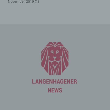
November 2019
(1)
Mittels eines Cookies können die Informationen und
Angebote auf unserer Internetseite im Sinne des
Benutzers optimiert werden. Cookies ermöglichen uns,
wie bereits erwähnt, die Benutzer unserer Internetseite
wiederzuerkennen. Zweck dieser Wiedererkennung ist
es, den Nutzern die Verwendung unserer Internetseite
zu erleichtern. Der Benutzer einer Internetseite, die
Cookies verwendet, muss beispielsweise nicht bei jedem
Besuch der Internetseite erneut seine Zugangsdaten
eingeben, weil dies von der Internetseite und dem auf
dem Computersystem des Benutzers abgelegten Cookie
übernommen wird. Ein weiteres Beispiel ist das Cookie
eines Warenkorbes im Online-Shop. Der Online-Shop
merkt sich die Artikel, die ein Kunde in den virtuellen
Warenkorb gelegt hat, über ein Cookie.
Die betroffene Person kann die Setzung von Cookies
durch unsere Internetseite jederzeit mittels einer
entsprechenden Einstellung des genutzten
Internetbrowsers verhindern und damit der Setzung von