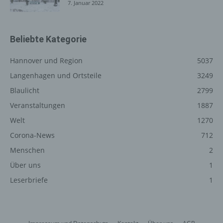
7. Januar 2022
unsere Internetseite gelangt (sogenannte Referrer), (4)
die Unterwebseiten, welche über ein zugreifendes
System auf unserer Internetseite angesteuert werden,
Beliebte Kategorie
(5) das Datum und die Uhrzeit eines Zugriffs auf die
Internetseite, (6) eine Internet-Protokoll-Adresse (IP-
Hannover und Region
5037
Adresse), (7) der Internet-Service-Provider des
zugreifenden Systems und (8) sonstige ähnliche Daten
Langenhagen und Ortsteile
3249
und Informationen, die der Gefahrenabwehr im Falle von
Blaulicht
2799
Angriffen auf unsere informationstechnologischen
Veranstaltungen
1887
Systeme dienen.
Welt
1270
Bei der Nutzung dieser allgemeinen Daten und
Informationen ziehen wird keine Rückschlüsse auf die
Corona-News
712
betroffene Person. Diese Informationen werden vielmehr
Menschen
2
benötigt, um (1) die Inhalte unserer Internetseite korrekt
Über uns
1
auszuliefern, (2) die Inhalte unserer Internetseite sowie
die Werbung für diese zu optimieren, (3) die dauerhafte
Leserbriefe
1
Funktionsfähigkeit unserer informationstechnologischen
Systeme und der Technik unserer Internetseite zu
gewährleisten sowie (4) um Strafverfolgungsbehörden
im Falle eines Cyberangriffes die zur Strafverfolgung