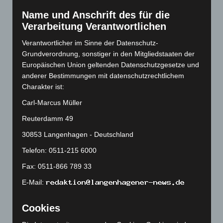
Januar 2023
(140)
Name und Anschrift des für die
Dezember 2022
(130)
Verarbeitung Verantwortlichen
November 2022
(167)
Verantwortlicher im Sinne der Datenschutz-
Oktober 2022
(166)
Grundverordnung, sonstiger in den Mitgliedstaaten der
September 2022
(205)
Europäischen Union geltenden Datenschutzgesetze und
August 2022
(166)
anderer Bestimmungen mit datenschutzrechtlichem
Charakter ist:
Juli 2022
(133)
Carl-Marcus Müller
Juni 2022
(167)
Reuterdamm 49
Mai 2022
(177)
30853 Langenhagen - Deutschland
April 2022
(198)
März 2022
(221)
Telefon: 0511-215 6000
Februar 2022
(189)
Fax: 0511-866 789 33
Januar 2022
(190)
E-Mail:
Dezember 2021
(204)
Cookies
November 2021
(215)