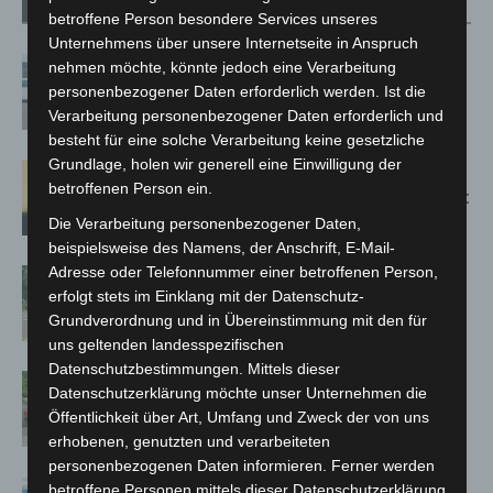
Verwandte Artikel
Mehr vom Autor
betroffene Person besondere Services unseres
Unternehmens über unsere Internetseite in Anspruch
Niedersachsen: Feuerwehrkräfte
nehmen möchte, könnte jedoch eine Verarbeitung
kehren nach Waldbrandeinsatz aus
personenbezogener Daten erforderlich werden. Ist die
Spanien zurück
Verarbeitung personenbezogener Daten erforderlich und
besteht für eine solche Verarbeitung keine gesetzliche
Grundlage, holen wir generell eine Einwilligung der
Hannover: Erste Tigermücken-
betroffenen Person ein.
Population in Niedersachsen entdeckt
Die Verarbeitung personenbezogener Daten,
beispielsweise des Namens, der Anschrift, E-Mail-
Adresse oder Telefonnummer einer betroffenen Person,
Brand im „Haus der Begegnung“ in
erfolgt stets im Einklang mit der Datenschutz-
Neuwarmbüchen schnell eingedämmt
Grundverordnung und in Übereinstimmung mit den für
uns geltenden landesspezifischen
Datenschutzbestimmungen. Mittels dieser
Region Hannover: 21 neue
Datenschutzerklärung möchte unser Unternehmen die
Notfallsanitäter starten beim Roten
Öffentlichkeit über Art, Umfang und Zweck der von uns
Kreuz
erhobenen, genutzten und verarbeiteten
personenbezogenen Daten informieren. Ferner werden
Mann läuft mit Hockeyschläger über
betroffene Personen mittels dieser Datenschutzerklärung