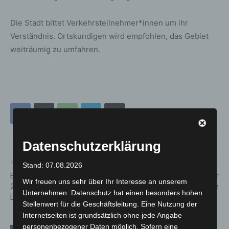
Die Stadt bittet Verkehrsteilnehmer*innen um ihr
Verständnis. Ortskundigen wird empfohlen, das Gebiet
weiträumig zu umfahren.
Datenschutzerklärung
Vorheriger Artikel
Nächster Artikel
Stand: 07.08.2026
EDEKA Talente Truck ist am
Kellerbrand in der
Wir freuen uns sehr über Ihr Interesse an unserem
23. August 2023 in
Haltenhoffstraße
Unternehmen. Datenschutz hat einen besonders hohen
Langenhagen
Stellenwert für die Geschäftsleitung. Eine Nutzung der
Internetseiten ist grundsätzlich ohne jede Angabe
personenbezogener Daten möglich. Sofern eine