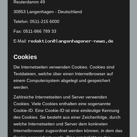
Juni 2024
(107)
Reuterdamm 49
Mai 2024
(149)
30853 Langenhagen - Deutschland
April 2024
(102)
Telefon: 0511-215 6000
März 2024
(103)
Fax: 0511-866 789 33
Februar 2024
(103)
E-Mail:
Januar 2024
(111)
Dezember 2023
(130)
Cookies
November 2023
(130)
Die Internetseiten verwenden Cookies. Cookies sind
Textdateien, welche über einen Internetbrowser auf
Oktober 2023
(114)
einem Computersystem abgelegt und gespeichert
September 2023
(133)
werden.
August 2023
(134)
Zahlreiche Internetseiten und Server verwenden
Juli 2023
(118)
Cookies. Viele Cookies enthalten eine sogenannte
Cookie-ID. Eine Cookie-ID ist eine eindeutige Kennung
Juni 2023
(142)
des Cookies. Sie besteht aus einer Zeichenfolge, durch
Mai 2023
(139)
welche Internetseiten und Server dem konkreten
April 2023
(155)
Internetbrowser zugeordnet werden können, in dem das