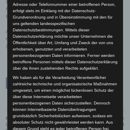
zentral in Hannover, wird hier (https://fotomarathon-
Adresse oder Telefonnummer einer betroffenen Person,
hannover.de/fotomarathon-im-detail/) rechtzeitig
erfolgt stets im Einklang mit der Datenschutz-
bekannt gegeben.
Grundverordnung und in Übereinstimmung mit den für
uns geltenden landesspezifischen
Datenschutzbestimmungen. Mittels dieser
Anmeldung ist erforderlich. Tickets gibt es hier:
Datenschutzerklärung möchte unser Unternehmen die
https://fotomarathon-hannover.de/anmeldung.
Öffentlichkeit über Art, Umfang und Zweck der von uns
Schnellentschlossene sichern sich ein Earlybird-Ticket
erhobenen, genutzten und verarbeiteten
personenbezogenen Daten informieren. Ferner werden
betroffene Personen mittels dieser Datenschutzerklärung
über die ihnen zustehenden Rechte aufgeklärt.
Wir haben als für die Verarbeitung Verantwortlicher
zahlreiche technische und organisatorische Maßnahmen
umgesetzt, um einen möglichst lückenlosen Schutz der
über diese Internetseite verarbeiteten
personenbezogenen Daten sicherzustellen. Dennoch
können Internetbasierte Datenübertragungen
Vorheriger Artikel
Nächster Artikel
grundsätzlich Sicherheitslücken aufweisen, sodass ein
Mein Klimacoach in
In der Nacht zum 31. März
absoluter Schutz nicht gewährleistet werden kann. Aus
Langenhagen – Zukunftsfähig
2024 beginnt die Sommerzeit
diesem Grund steht es jeder betroffenen Person frei,