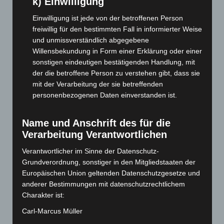
k) Einwilligung
September 2025
(93)
August 2025
(90)
Einwilligung ist jede von der betroffenen Person
freiwillig für den bestimmten Fall in informierter Weise
Juli 2025
(90)
und unmissverständlich abgegebene
Juni 2025
(103)
Willensbekundung in Form einer Erklärung oder einer
Mai 2025
(112)
sonstigen eindeutigen bestätigenden Handlung, mit
der die betroffene Person zu verstehen gibt, dass sie
April 2025
(88)
mit der Verarbeitung der sie betreffenden
März 2025
(111)
personenbezogenen Daten einverstanden ist.
Februar 2025
(96)
Januar 2025
(88)
Name und Anschrift des für die
Verarbeitung Verantwortlichen
Dezember 2024
(89)
November 2024
(94)
Verantwortlicher im Sinne der Datenschutz-
Grundverordnung, sonstiger in den Mitgliedstaaten der
Oktober 2024
(93)
Europäischen Union geltenden Datenschutzgesetze und
September 2024
(112)
anderer Bestimmungen mit datenschutzrechtlichem
Charakter ist:
August 2024
(107)
Juli 2024
(89)
Carl-Marcus Müller