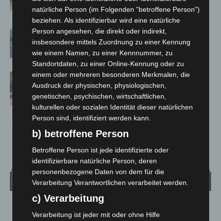
Kreuz
natürliche Person (im Folgenden "betroffene Person")
beziehen. Als identifizierbar wird eine natürliche
Mann läuft mit Hockeyschläger über
Person angesehen, die direkt oder indirekt,
A7 – Polizei sucht Zeugen
insbesondere mittels Zuordnung zu einer Kennung
wie einem Namen, zu einer Kennnummer, zu
Standortdaten, zu einer Online-Kennung oder zu
einem oder mehreren besonderen Merkmalen, die
Gasleitung bei McDonald’s-Umbau in
Ausdruck der physischen, physiologischen,
Langenhagen beschädigt
genetischen, psychischen, wirtschaftlichen,
kulturellen oder sozialen Identität dieser natürlichen
Person sind, identifiziert werden kann.
b) betroffene Person
Betroffene Person ist jede identifizierte oder
identifizierbare natürliche Person, deren
personenbezogene Daten von dem für die
Wetter
Verarbeitung Verantwortlichen verarbeitet werden.
c) Verarbeitung
LANGENHAGEN
Verarbeitung ist jeder mit oder ohne Hilfe