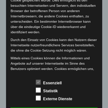
Cookie gespeichert wurde. Dies ermöglicht es den
März 2023
(174)
besuchten Internetseiten und Servern, den individuellen
Februar 2023
(154)
Browser der betroffenen Person von anderen
Januar 2023
(140)
Internetbrowsern, die andere Cookies enthalten, zu
unterscheiden. Ein bestimmter Internetbrowser kann
Dezember 2022
(130)
über die eindeutige Cookie-ID wiedererkannt und
November 2022
(167)
identifiziert werden.
Oktober 2022
(166)
Durch den Einsatz von Cookies kann den Nutzern dieser
September 2022
(205)
Internetseite nutzerfreundlichere Services bereitstellen,
die ohne die Cookie-Setzung nicht möglich wären.
August 2022
(166)
Mittels eines Cookies können die Informationen und
Juli 2022
(133)
Angebote auf unserer Internetseite im Sinne des
Juni 2022
(167)
Benutzers optimiert werden. Cookies ermöglichen uns,
Mai 2022
(177)
wie bereits erwähnt, die Benutzer unserer Internetseite
wiederzuerkennen. Zweck dieser Wiedererkennung ist
April 2022
(198)
Essenziell
es, den Nutzern die Verwendung unserer Internetseite
März 2022
(221)
zu erleichtern. Der Benutzer einer Internetseite, die
Statistik
Februar 2022
(189)
Cookies verwendet, muss beispielsweise nicht bei jedem
Externe Dienste
Besuch der Internetseite erneut seine Zugangsdaten
Januar 2022
(190)
eingeben, weil dies von der Internetseite und dem auf