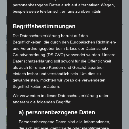
heizen
personenbezogene Daten auch auf alternativen Wegen,
beispielsweise telefonisch, an uns zu übermitteln.
Verwandte Artikel
Mehr vom Autor
Begriffsbestimmungen
Niedersachsen: Feuerwehrkräfte
Die Datenschutzerklärung beruht auf den
kehren nach Waldbrandeinsatz aus
Begrifflichkeiten, die durch den Europäischen Richtlinien-
und Verordnungsgeber beim Erlass der Datenschutz-
Spanien zurück
Grundverordnung (DS-GVO) verwendet wurden. Unsere
Datenschutzerklärung soll sowohl für die Öffentlichkeit
Hannover: Erste Tigermücken-
als auch für unsere Kunden und Geschäftspartner
Population in Niedersachsen entdeckt
einfach lesbar und verständlich sein. Um dies zu
gewährleisten, möchten wir vorab die verwendeten
Begrifflichkeiten erläutern.
Brand im „Haus der Begegnung“ in
Wir verwenden in dieser Datenschutzerklärung unter
Neuwarmbüchen schnell eingedämmt
anderem die folgenden Begriffe:
a) personenbezogene Daten
Region Hannover: 21 neue
Personenbezogene Daten sind alle Informationen,
Notfallsanitäter starten beim Roten
die sich auf eine identifizierte oder identifizierbare