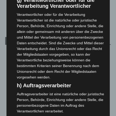
5. August 2026
Verarbeitung Verantwortlicher
Anklage nach Abschaltung von „Archetyp Market“ erhoben
Verantwortlicher oder für die Verarbeitung
3. August 2026
Verantwortlicher ist die natürliche oder juristische
Person, Behörde, Einrichtung oder andere Stelle, die
allein oder gemeinsam mit anderen über die Zwecke
und Mittel der Verarbeitung von personenbezogenen
Kategorien
Daten entscheidet. Sind die Zwecke und Mittel dieser
Verarbeitung durch das Unionsrecht oder das Recht
Blaulicht
2.799
der Mitgliedstaaten vorgegeben, so kann der
Corona-News
712
Verantwortliche beziehungsweise können die
bestimmten Kriterien seiner Benennung nach dem
Hannover und Region
5.037
Unionsrecht oder dem Recht der Mitgliedstaaten
Langenhagen und Ortsteile
3.250
vorgesehen werden.
Leserbriefe
1
h) Auftragsverarbeiter
Menschen
2
Auftragsverarbeiter ist eine natürliche oder juristische
Über uns
1
Person, Behörde, Einrichtung oder andere Stelle, die
personenbezogene Daten im Auftrag des
Veranstaltungen
1.887
Verantwortlichen verarbeitet.
Welt
1.270