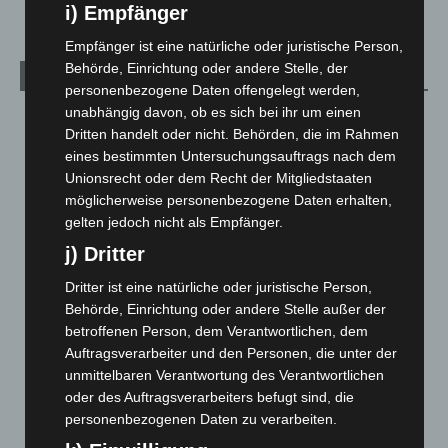
i) Empfänger
Empfänger ist eine natürliche oder juristische Person,
Behörde, Einrichtung oder andere Stelle, der
Archiv
personenbezogene Daten offengelegt werden,
unabhängig davon, ob es sich bei ihr um einen
August 2026
(12)
Dritten handelt oder nicht. Behörden, die im Rahmen
Juli 2026
(73)
eines bestimmten Untersuchungsauftrags nach dem
Unionsrecht oder dem Recht der Mitgliedstaaten
Juni 2026
(139)
möglicherweise personenbezogene Daten erhalten,
Mai 2026
(99)
gelten jedoch nicht als Empfänger.
April 2026
(99)
j) Dritter
März 2026
(115)
Dritter ist eine natürliche oder juristische Person,
Februar 2026
(109)
Behörde, Einrichtung oder andere Stelle außer der
Januar 2026
(122)
betroffenen Person, dem Verantwortlichen, dem
Auftragsverarbeiter und den Personen, die unter der
Dezember 2025
(103)
unmittelbaren Verantwortung des Verantwortlichen
November 2025
(114)
oder des Auftragsverarbeiters befugt sind, die
Oktober 2025
(112)
personenbezogenen Daten zu verarbeiten.