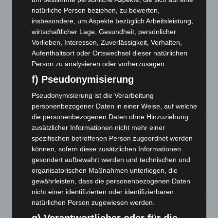
Hannover: Erste Tigermücken-Population in Niedersachsen
natürliche Person beziehen, zu bewerten,
entdeckt
insbesondere, um Aspekte bezüglich Arbeitsleistung,
7. August 2026
wirtschaftlicher Lage, Gesundheit, persönlicher
Vorlieben, Interessen, Zuverlässigkeit, Verhalten,
Brand im „Haus der Begegnung“ in Neuwarmbüchen schnell
Aufenthaltsort oder Ortswechsel dieser natürlichen
eingedämmt
Person zu analysieren oder vorherzusagen.
6. August 2026
f) Pseudonymisierung
Region Hannover: 21 neue Notfallsanitäter starten beim
Pseudonymisierung ist die Verarbeitung
Roten Kreuz
personenbezogener Daten in einer Weise, auf welche
5. August 2026
die personenbezogenen Daten ohne Hinzuziehung
zusätzlicher Informationen nicht mehr einer
Mann läuft mit Hockeyschläger über A7 – Polizei sucht
spezifischen betroffenen Person zugeordnet werden
Zeugen
können, sofern diese zusätzlichen Informationen
5. August 2026
gesondert aufbewahrt werden und technischen und
organisatorischen Maßnahmen unterliegen, die
Celle: Mensch stirbt bei Bagger-Unfall auf Baustelle
gewährleisten, dass die personenbezogenen Daten
5. August 2026
nicht einer identifizierten oder identifizierbaren
Gasleitung bei McDonald’s-Umbau in Langenhagen
natürlichen Person zugewiesen werden.
beschädigt
g) Verantwortlicher oder für die