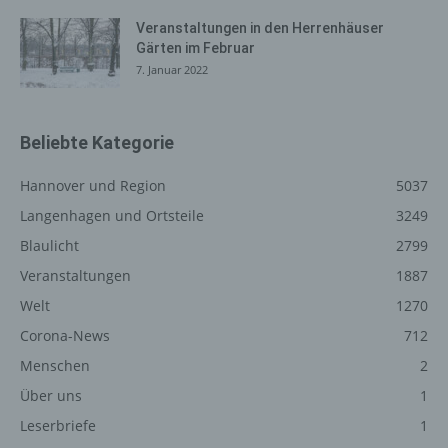
Veranstaltungen in den Herrenhäuser
Registrierung auf unserer
Gärten im Februar
Internetseite
7. Januar 2022
Die betroffene Person hat die Möglichkeit, sich auf der
Internetseite des für die Verarbeitung Verantwortlichen
unter Angabe von personenbezogenen Daten zu
Beliebte Kategorie
registrieren. Welche personenbezogenen Daten dabei
an den für die Verarbeitung Verantwortlichen übermittelt
Hannover und Region
5037
werden, ergibt sich aus der jeweiligen Eingabemaske,
Langenhagen und Ortsteile
3249
die für die Registrierung verwendet wird. Die von der
Blaulicht
2799
betroffenen Person eingegebenen personenbezogenen
Daten werden ausschließlich für die interne Verwendung
Veranstaltungen
1887
bei dem für die Verarbeitung Verantwortlichen und für
Welt
1270
eigene Zwecke erhoben und gespeichert. Der für die
Corona-News
712
Verarbeitung Verantwortliche kann die Weitergabe an
einen oder mehrere Auftragsverarbeiter, beispielsweise
Menschen
2
einen Paketdienstleister, veranlassen, der die
Über uns
1
personenbezogenen Daten ebenfalls ausschließlich für
eine interne Verwendung, die dem für die Verarbeitung
Leserbriefe
1
Verantwortlichen zuzurechnen ist, nutzt.