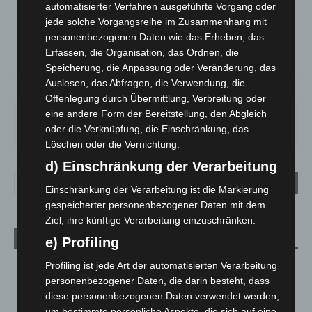
Klarer Himmel
automatisierter Verfahren ausgeführte Vorgang oder
°
jede solche Vorgangsreihe im Zusammenhang mit
20
°
C
18.5
personenbezogenen Daten wie das Erheben, das
°
Erfassen, die Organisation, das Ordnen, die
17.7
Speicherung, die Anpassung oder Veränderung, das
Auslesen, das Abfragen, die Verwendung, die
69%
1.8m/s
9%
Offenlegung durch Übermittlung, Verbreitung oder
eine andere Form der Bereitstellung, den Abgleich
SA.
SO.
MO.
DI.
MI.
27
°
34
°
28
°
22
°
26
°
oder die Verknüpfung, die Einschränkung, das
Löschen oder die Vernichtung.
d) Einschränkung der Verarbeitung
Einschränkung der Verarbeitung ist die Markierung
gespeicherter personenbezogener Daten mit dem
Ziel, ihre künftige Verarbeitung einzuschränken.
Aktuelle Beiträge
e) Profiling
Niedersachsen: Feuerwehrkräfte kehren nach
Profiling ist jede Art der automatisierten Verarbeitung
Waldbrandeinsatz aus Spanien zurück
personenbezogener Daten, die darin besteht, dass
7. August 2026
diese personenbezogenen Daten verwendet werden,
um bestimmte persönliche Aspekte, die sich auf eine