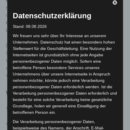
einen Platz. Ohne Anmeldung ist leider eine Teilnahme
nicht möglich. Ob die Teilnehmenden bereits Erfahrung
Datenschutzerklärung
in der Fotografie haben oder gerade erst anfangen, beim
Fotomarathon sind alle herzlich willkommen, ihre
Stand: 08.08.2026
Leidenschaft und ihr Talent zu präsentieren.
Wir freuen uns sehr über Ihr Interesse an unserem
Unternehmen. Datenschutz hat einen besonders hohen
Die Teilnehme verspricht einen Tag voller Kreativität,
Stellenwert für die Geschäftsleitung. Eine Nutzung der
Spaß und Fotografie beim 7. Fotomarathon Hannover. Der
Internetseiten ist grundsätzlich ohne jede Angabe
Verein „Fotografie & Kommunikation e.V“ freut sich auf
personenbezogener Daten möglich. Sofern eine
betroffene Person besondere Services unseres
die Anmeldungen und auf eine beeindruckende
Unternehmens über unsere Internetseite in Anspruch
Veranstaltung am 14. September 2024.
nehmen möchte, könnte jedoch eine Verarbeitung
personenbezogener Daten erforderlich werden. Ist die
Was – wann – wo?
Verarbeitung personenbezogener Daten erforderlich und
besteht für eine solche Verarbeitung keine gesetzliche
Grundlage, holen wir generell eine Einwilligung der
Termin: 14.09.2024 10:00 bis 17:00 Uhr
betroffenen Person ein.
Die Verarbeitung personenbezogener Daten,
Veranstaltungsort: Überall in Hannover, Startpunkt
beispielsweise des Namens, der Anschrift, E-Mail-