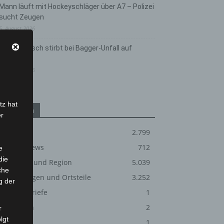
Mann läuft mit Hockeyschläger über A7 – Polizei
sucht Zeugen
5. August 2026
Celle: Mensch stirbt bei Bagger-Unfall auf
Baustelle
5. August 2026
tz hat
Kategorien
er
Blaulicht
2.799
Corona-News
712
e
die
Hannover und Region
5.039
che
Langenhagen und Ortsteile
3.252
g der
Leserbriefe
1
Menschen
2
r
lgt
Über uns
1