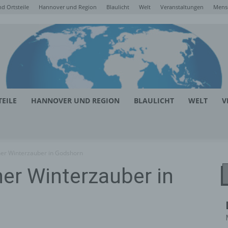
d Ortsteile
Hannover und Region
Blaulicht
Welt
Veranstaltungen
Mens
EILE
HANNOVER UND REGION
BLAULICHT
WELT
V
her Winterzauber in Godshorn
er Winterzauber in