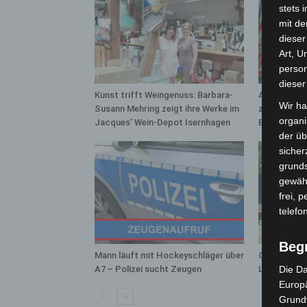
stets 
mit de
dieser
Art, U
person
dieser
Kunst trifft Weingenuss: Barbara-
A2: Zweite 
Wir ha
Susann Mehring zeigt ihre Werke im
zwischen H
organ
Jacques’ Wein-Depot Isernhagen
Bothfeld
der üb
sicher
grunds
gewähr
frei, 
telefo
Beg
Mann läuft mit Hockeyschläger über
Gasleitung 
A7 – Polizei sucht Zeugen
Langenhage
Die Da
Europä
Grund