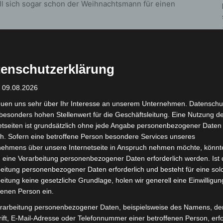
ll sich sogar schon der Weihnachtsmann für einen
enschutzerklärung
: 09.08.2026
euen uns sehr über Ihr Interesse an unserem Unternehmen. Datenschu
besonders hohen Stellenwert für die Geschäftsleitung. Eine Nutzung d
etseiten ist grundsätzlich ohne jede Angabe personenbezogener Daten
Nächster Artikel
h. Sofern eine betroffene Person besondere Services unseres
r
B 3 (Hannover): Südschnellweg ab
nehmens über unsere Internetseite in Anspruch nehmen möchte, könnt
Sonntagmorgen gesperrt
 eine Verarbeitung personenbezogener Daten erforderlich werden. Ist 
eitung personenbezogener Daten erforderlich und besteht für eine sol
eitung keine gesetzliche Grundlage, holen wir generell eine Einwilligun
fenen Person ein.
rarbeitung personenbezogener Daten, beispielsweise des Namens, de
ift, E-Mail-Adresse oder Telefonnummer einer betroffenen Person, erfo