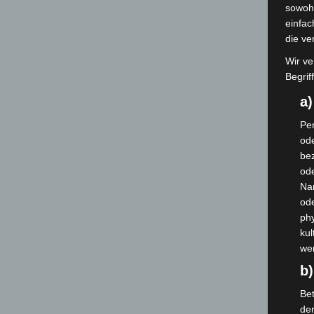
sowohl
einfac
die ve
Wir ve
Begrif
a
Per
ode
bez
ode
Na
od
phy
kul
we
b)
Bet
de