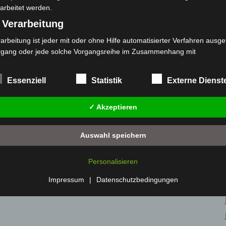
arbeitet werden.
 Verarbeitung
arbeitung ist jeder mit oder ohne Hilfe automatisierter Verfahren ausge
rgang oder jede solche Vorgangsreihe im Zusammenhang mit
rsonenbezogenen Daten wie das Erheben, das Erfassen, die Organisat
s Ordnen, die Speicherung, die Anpassung oder Veränderung, das Aus
Essenziell
Statistik
Externe Dienst
 Abfragen, die Verwendung, die Offenlegung durch Übermittlung, Verb
r eine andere Form der Bereitstellung, den Abgleich oder die Verknüp
✓ Akzeptieren
 Einschränkung, das Löschen oder die Vernichtung.
) Einschränkung der Verarbeitung
Auswahl speichern
schränkung der Verarbeitung ist die Markierung gespeicherter
sonenbezogener Daten mit dem Ziel, ihre künftige Verarbeitung
Personalisieren
nzuschränken.
 Profiling
Impressum
|
Datenschutzbedingungen
filing ist jede Art der automatisierten Verarbeitung personenbezogener
ten, die darin besteht, dass diese personenbezogenen Daten verwend
den, um bestimmte persönliche Aspekte, die sich auf eine natürliche 