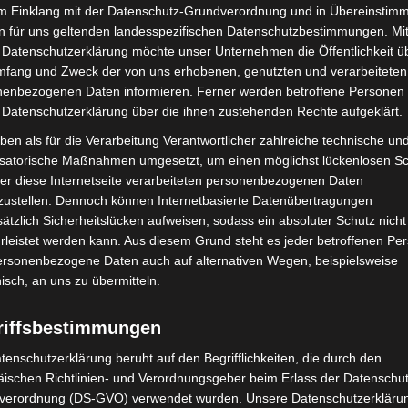
im Einklang mit der Datenschutz-Grundverordnung und in Übereinstim
n für uns geltenden landesspezifischen Datenschutzbestimmungen. Mit
 Datenschutzerklärung möchte unser Unternehmen die Öffentlichkeit ü
mfang und Zweck der von uns erhobenen, genutzten und verarbeiteten
enbezogenen Daten informieren. Ferner werden betroffene Personen 
 Datenschutzerklärung über die ihnen zustehenden Rechte aufgeklärt.
Turbobaustelle startet
Hannover: Erste Tigermücken-
ben als für die Verarbeitung Verantwortlicher zahlreiche technische un
annover-West und
Population in Niedersachsen
isatorische Maßnahmen umgesetzt, um einen möglichst lückenlosen S
entdeckt
er diese Internetseite verarbeiteten personenbezogenen Daten
zustellen. Dennoch können Internetbasierte Datenübertragungen
ätzlich Sicherheitslücken aufweisen, sodass ein absoluter Schutz nicht
leistet werden kann. Aus diesem Grund steht es jeder betroffenen Pe
personenbezogene Daten auch auf alternativen Wegen, beispielsweise
nisch, an uns zu übermitteln.
riffsbestimmungen
bei McDonald’s-Umbau in
Langenhagen: Autofahrer mit 3,17
n beschädigt
tenschutzerklärung beruht auf den Begrifflichkeiten, die durch den
Promille aus dem Verkehr gezogen
ischen Richtlinien- und Verordnungsgeber beim Erlass der Datenschut
verordnung (DS-GVO) verwendet wurden. Unsere Datenschutzerklärun