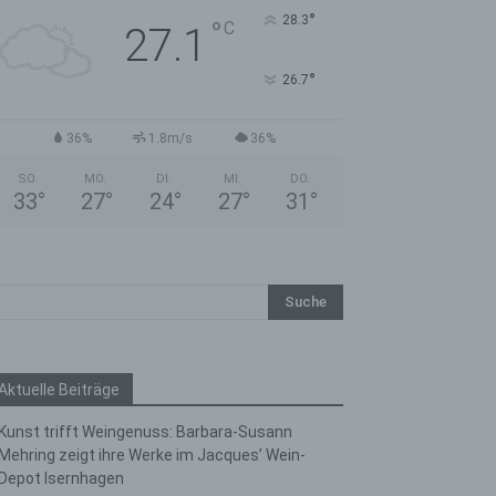
°
28.3
°
C
27.1
°
26.7
36%
1.8m/s
36%
SO.
MO.
DI.
MI.
DO.
33
°
27
°
24
°
27
°
31
°
Aktuelle Beiträge
Kunst trifft Weingenuss: Barbara-Susann
Mehring zeigt ihre Werke im Jacques’ Wein-
Depot Isernhagen