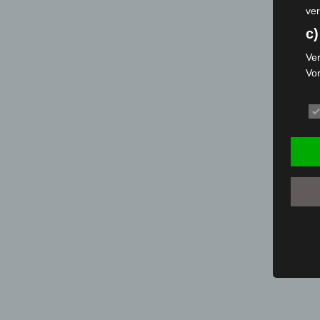
ver
c)
Ver
Vo
pe
da
das
ode
die
d
Ein
per
ei
e)
Pro
Da
wer