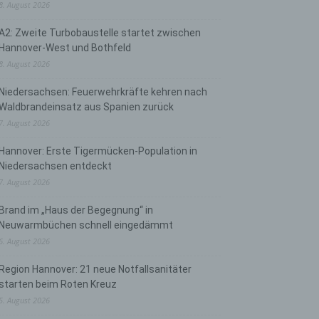
8. August 2026
A2: Zweite Turbobaustelle startet zwischen
Hannover-West und Bothfeld
8. August 2026
Niedersachsen: Feuerwehrkräfte kehren nach
Waldbrandeinsatz aus Spanien zurück
7. August 2026
Hannover: Erste Tigermücken-Population in
Niedersachsen entdeckt
7. August 2026
Brand im „Haus der Begegnung“ in
Neuwarmbüchen schnell eingedämmt
6. August 2026
Region Hannover: 21 neue Notfallsanitäter
starten beim Roten Kreuz
5. August 2026