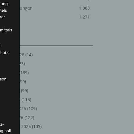
mung
Veranstaltungen
1.888
tels
Welt
1.271
ber
mittels
Archiv
d
chutz
August 2026
(14)
Juli 2026
(73)
Juni 2026
(139)
rson
Mai 2026
(99)
April 2026
(99)
März 2026
(115)
Februar 2026
(109)
Januar 2026
(122)
z-
Dezember 2025
(103)
g soll