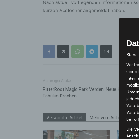
Nach aktuell vorliegenden Informationen so
kurzen Abstecher angemeldet haben.
Dat
Stand
Wir fr
einen 
Intern
Vorheriger Artikel
möglic
RitterRost Magic Park Verden: Neue Heimat fü
Unter
Fabulus Drachen
jedoch
Verarb
Verarb
Verwandte Artikel
Mehr vom Autor
betrof
Die Ve
Anschr