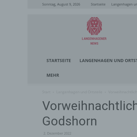
Sonntag, August 9, 2026
Startseite
Langenhagen un
Langenhagener
News
STARTSEITE
LANGENHAGEN UND ORTST
MEHR
Start
Langenhagen und Ortsteile
Vorweihnachtlic
Vorweihnachtlich
Godshorn
2. Dezember 2022