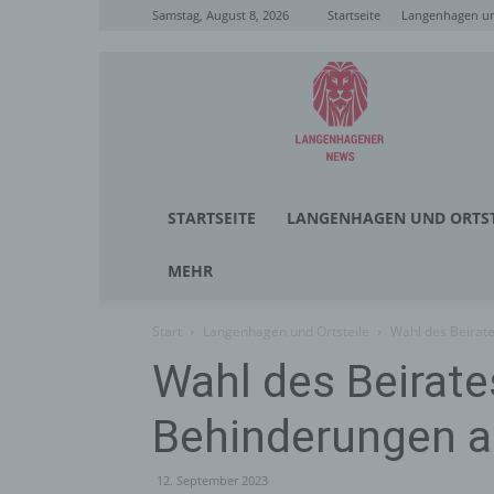
Samstag, August 8, 2026
Startseite
Langenhagen un
Langenhagener
News
STARTSEITE
LANGENHAGEN UND ORTST
MEHR
Start
Langenhagen und Ortsteile
Wahl des Beirat
Wahl des Beirat
Behinderungen a
12. September 2023