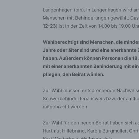
Langenhagen (pm). In Langenhagen wird am 
Menschen mit Behinderungen gewählt. Da
12-23
) ist in der Zeit von 14.00 bis 19.00 Uh
Wahlberechtigt sind Menschen, die minde
Jahre oder älter sind und eine anerkannt
haben. Außerdem können Personen die 18 Ja
mit einer anerkannten Behinderung mit ei
pflegen, den Beirat wählen.
Zur Wahl müssen entsprechende Nachweise 
Schwerbehindertenausweis bzw. der amtli
mitgebracht werden.
Zur Wahl für den neuen Beirat haben sich a
Hartmut Hillebrand, Karola Burgmüller, Chr
Kurt Westerholz, Wolfgang Holz.