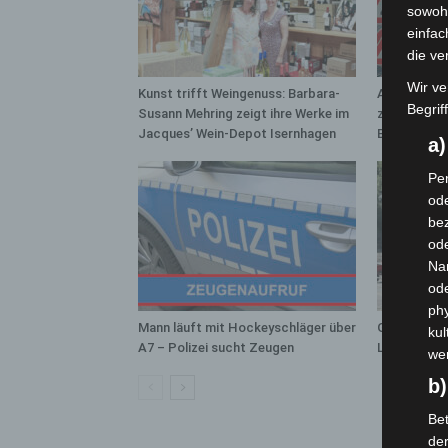
sowohl
einfac
die ve
Wir ve
Kunst trifft Weingenuss: Barbara-
A2: Zweite 
Begrif
Susann Mehring zeigt ihre Werke im
zwischen H
Jacques’ Wein-Depot Isernhagen
Bothfeld
a
Per
ode
bez
ode
Na
od
phy
Mann läuft mit Hockeyschläger über
Gasleitung 
kul
A7 – Polizei sucht Zeugen
Langenhage
we
b)
Bet
de