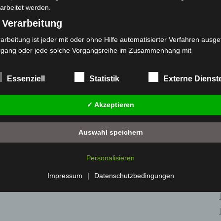
arbeitet werden.
 Verarbeitung
arbeitung ist jeder mit oder ohne Hilfe automatisierter Verfahren ausge
rgang oder jede solche Vorgangsreihe im Zusammenhang mit
rsonenbezogenen Daten wie das Erheben, das Erfassen, die Organisat
s Ordnen, die Speicherung, die Anpassung oder Veränderung, das Aus
Essenziell
Statistik
Externe Dienst
 Abfragen, die Verwendung, die Offenlegung durch Übermittlung, Verb
r eine andere Form der Bereitstellung, den Abgleich oder die Verknüp
✓ Akzeptieren
 Einschränkung, das Löschen oder die Vernichtung.
) Einschränkung der Verarbeitung
Auswahl speichern
schränkung der Verarbeitung ist die Markierung gespeicherter
sonenbezogener Daten mit dem Ziel, ihre künftige Verarbeitung
Personalisieren
nzuschränken.
 Profiling
Impressum
|
Datenschutzbedingungen
filing ist jede Art der automatisierten Verarbeitung personenbezogener
ten, die darin besteht, dass diese personenbezogenen Daten verwend
den, um bestimmte persönliche Aspekte, die sich auf eine natürliche 