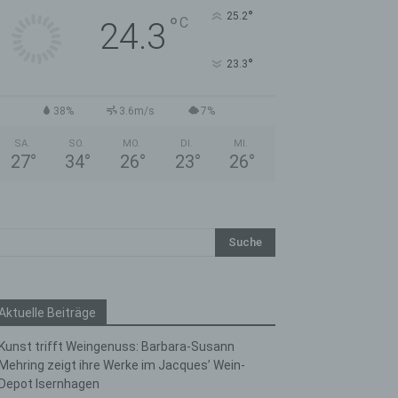
°
25.2
°
C
24.3
°
23.3
38%
3.6m/s
7%
SA.
SO.
MO.
DI.
MI.
27
°
34
°
26
°
23
°
26
°
Aktuelle Beiträge
Kunst trifft Weingenuss: Barbara-Susann
Mehring zeigt ihre Werke im Jacques’ Wein-
Depot Isernhagen