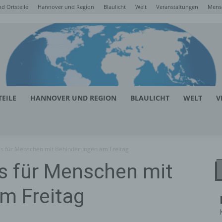
d Ortsteile
Hannover und Region
Blaulicht
Welt
Veranstaltungen
Mens
EILE
HANNOVER UND REGION
BLAULICHT
WELT
V
es für Menschen mit Behinderungen am Freitag
es für Menschen mit
m Freitag