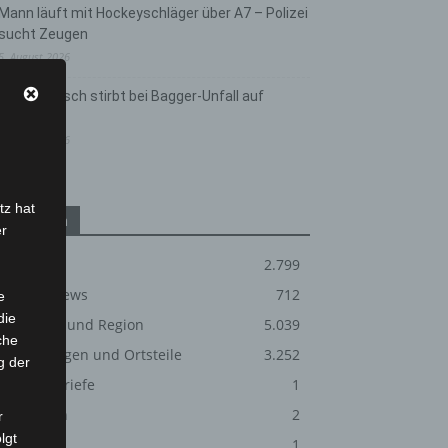
Mann läuft mit Hockeyschläger über A7 – Polizei
sucht Zeugen
5. August 2026
Celle: Mensch stirbt bei Bagger-Unfall auf
Baustelle
5. August 2026
tz hat
Kategorien
er
Blaulicht
2.799
Corona-News
712
e
die
Hannover und Region
5.039
che
Langenhagen und Ortsteile
3.252
g der
Leserbriefe
1
Menschen
2
r
lgt
Über uns
1