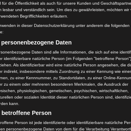
 für die Öffentlichkeit als auch für unsere Kunden und Geschäftspartne
h lesbar und verständlich sein. Um dies zu gewährleisten, möchten wir
rwendeten Begrifflichkeiten erläutern.
rwenden in dieser Datenschutzerklärung unter anderem die folgenden
Turbobaustelle startet
Hannover: Erste Tigermücken-
fe:
annover-West und
Population in Niedersachsen
entdeckt
) personenbezogene Daten
sonenbezogene Daten sind alle Informationen, die sich auf eine identifi
r identifizierbare natürliche Person (im Folgenden "betroffene Person"
iehen. Als identifizierbar wird eine natürliche Person angesehen, die di
r indirekt, insbesondere mittels Zuordnung zu einer Kennung wie ein
men, zu einer Kennnummer, zu Standortdaten, zu einer Online-Kennu
er zu einem oder mehreren besonderen Merkmalen, die Ausdruck der
sischen, physiologischen, genetischen, psychischen, wirtschaftlichen,
bei McDonald’s-Umbau in
Langenhagen: Autofahrer mit 3,17
turellen oder sozialen Identität dieser natürlichen Person sind, identifizi
n beschädigt
Promille aus dem Verkehr gezogen
rden kann.
 betroffene Person
roffene Person ist jede identifizierte oder identifizierbare natürliche Pe
ren personenbezogene Daten von dem für die Verarbeitung Verantwort