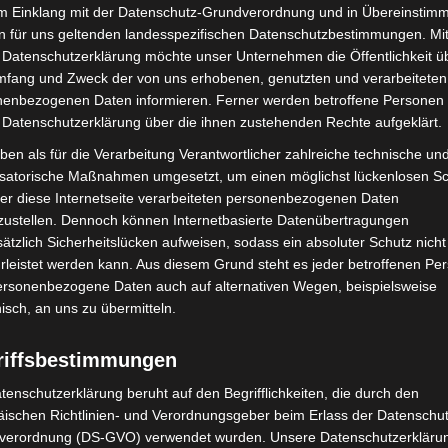
im Einklang mit der Datenschutz-Grundverordnung und in Übereinstim
n für uns geltenden landesspezifischen Datenschutzbestimmungen. Mit
 Datenschutzerklärung möchte unser Unternehmen die Öffentlichkeit ü
mfang und Zweck der von uns erhobenen, genutzten und verarbeiteten
enbezogenen Daten informieren. Ferner werden betroffene Personen 
 Datenschutzerklärung über die ihnen zustehenden Rechte aufgeklärt.
ben als für die Verarbeitung Verantwortlicher zahlreiche technische un
isatorische Maßnahmen umgesetzt, um einen möglichst lückenlosen S
Nächster Artikel
er diese Internetseite verarbeiteten personenbezogenen Daten
zustellen. Dennoch können Internetbasierte Datenübertragungen
h
Stöcken: Geschwindigkeitsmessung in der
ätzlich Sicherheitslücken aufweisen, sodass ein absoluter Schutz nicht
Mecklenheidestraße in der 50er-Zone –
Höchstwert: 97 km/h
leistet werden kann. Aus diesem Grund steht es jeder betroffenen Pe
personenbezogene Daten auch auf alternativen Wegen, beispielsweise
nisch, an uns zu übermitteln.
riffsbestimmungen
tenschutzerklärung beruht auf den Begrifflichkeiten, die durch den
ischen Richtlinien- und Verordnungsgeber beim Erlass der Datenschut
verordnung (DS-GVO) verwendet wurden. Unsere Datenschutzerklärun