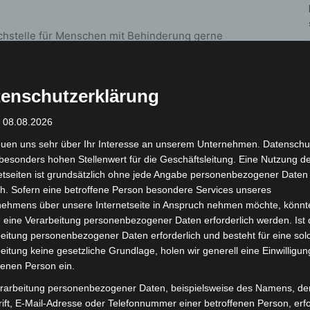
achstelle für Menschen mit Behinderung gerne
 Mail unter
inklusion@langenhagen.de
zur Verfügung.
Beirat für Menschen mit Behinderungen hat die
enschutzerklärung
chkeit auf die Interessen von Menschen mit
: 08.08.2026
uf die Berücksichtigung ihrer Interessen
 Teilhabe von Menschen mit Behinderungen am Leben
euen uns sehr über Ihr Interesse an unserem Unternehmen. Datenschu
besonders hohen Stellenwert für die Geschäftsleitung. Eine Nutzung d
etseiten ist grundsätzlich ohne jede Angabe personenbezogener Daten
h. Sofern eine betroffene Person besondere Services unseres
die Mitglieder nun zum ersten Mal neu gewählt. Die
nehmens über unsere Internetseite in Anspruch nehmen möchte, könnt
schen mit Behinderungen werden für fünf Jahre
 eine Verarbeitung personenbezogener Daten erforderlich werden. Ist 
eitung personenbezogener Daten erforderlich und besteht für eine sol
eitung keine gesetzliche Grundlage, holen wir generell eine Einwilligun
fenen Person ein.
ndidatinnen und Kandidaten finden Interessierte auch
rtenbeirat-wahl
rarbeitung personenbezogener Daten, beispielsweise des Namens, de
ift, E-Mail-Adresse oder Telefonnummer einer betroffenen Person, erfo