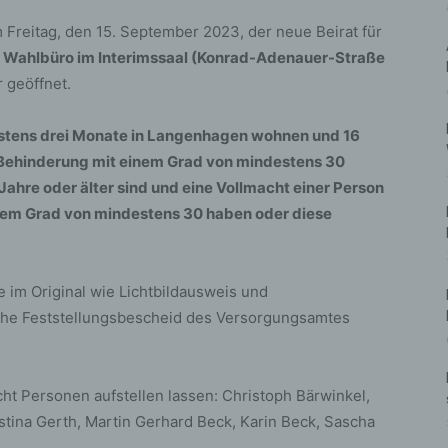
Freitag, den 15. September 2023, der neue Beirat für
s
Wahlbüro im Interimssaal (Konrad-Adenauer-Straße
r geöffnet.
stens drei Monate in Langenhagen wohnen und 16
e Behinderung mit einem Grad von mindestens 30
hre oder älter sind und eine Vollmacht einer Person
nem Grad von mindestens 30 haben oder diese
im Original wie Lichtbildausweis und
che Feststellungsbescheid des Versorgungsamtes
cht Personen aufstellen lassen: Christoph Bärwinkel,
istina Gerth, Martin Gerhard Beck, Karin Beck, Sascha