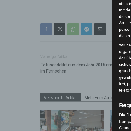
stets 
mit de
dieser
Art, U
person
dieser
Wir ha
organ
Vorheriger Artikel
der üb
sicher
Tötungsdelikt aus dem Jahr 2015 am Mittwoc
im Fernsehen
grunds
gewähr
frei, 
telefo
Verwandte Artikel
Mehr vom Autor
Beg
Die Da
Europä
Grund