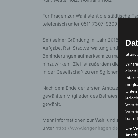
Für Fragen zur Wahl steht die städtische F
telefonisch unter 0511 7307-9309 oder per
Seit seiner Gründung im Jahr 2018 hat der 
Dat
Aufgabe, Rat, Stadtverwaltung und Öffentli
Stand
Behinderungen aufmerksam zu machen und a
hinzuwirken. Ziel ist außerdem die aktive
Wir fr
einen 
in der Gesellschaft zu ermöglichen.
Intern
möglic
Nach dem Ende der ersten Amtszeit werden 
Unter
gewählten Mitglieder des Beirates für Men
jedoch
gewählt.
Verarb
Verarb
betrof
Mehr Informationen zur Wahl und zu den Ka
unter
https://www.langenhagen.de/behinde
Die Ve
Anschr