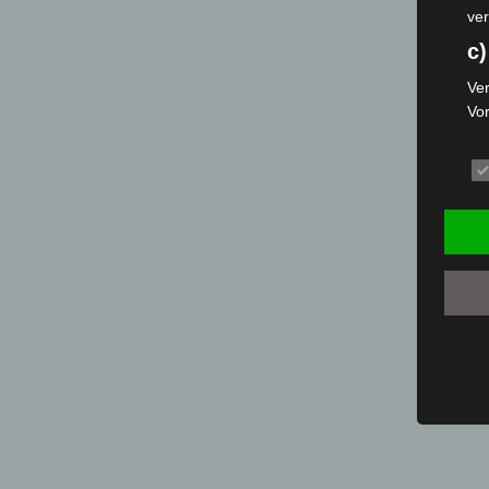
ver
c)
Ver
Vo
pe
da
das
ode
die
d
Ein
per
ei
e)
Pro
Da
wer