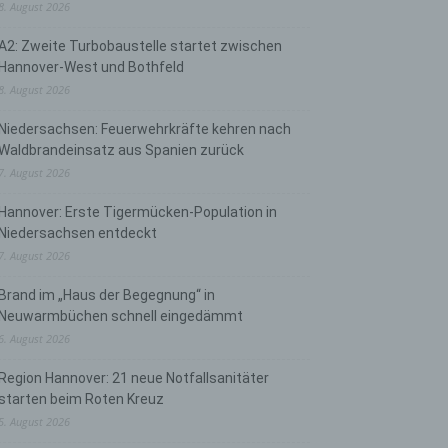
8. August 2026
A2: Zweite Turbobaustelle startet zwischen
Hannover-West und Bothfeld
8. August 2026
Niedersachsen: Feuerwehrkräfte kehren nach
Waldbrandeinsatz aus Spanien zurück
7. August 2026
Hannover: Erste Tigermücken-Population in
Niedersachsen entdeckt
7. August 2026
Brand im „Haus der Begegnung“ in
Neuwarmbüchen schnell eingedämmt
6. August 2026
Region Hannover: 21 neue Notfallsanitäter
starten beim Roten Kreuz
5. August 2026