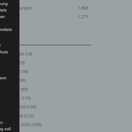
mung
Veranstaltungen
1.888
tels
Welt
1.271
ber
mittels
Archiv
d
chutz
August 2026
(14)
Juli 2026
(73)
Juni 2026
(139)
rson
Mai 2026
(99)
April 2026
(99)
März 2026
(115)
Februar 2026
(109)
Januar 2026
(122)
z-
Dezember 2025
(103)
g soll