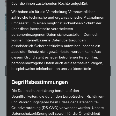
über die ihnen zustehenden Rechte aufgeklärt.
Wir haben als für die Verarbeitung Verantwortlicher
Anklage nach Abschaltung von
zahlreiche technische und organisatorische Maßnahmen
„Archetyp Market“ erhoben
umgesetzt, um einen möglichst lückenlosen Schutz der
über diese Internetseite verarbeiteten
personenbezogenen Daten sicherzustellen. Dennoch
können Internetbasierte Datenübertragungen
grundsätzlich Sicherheitslücken aufweisen, sodass ein
absoluter Schutz nicht gewährleistet werden kann. Aus
diesem Grund steht es jeder betroffenen Person frei,
personenbezogene Daten auch auf alternativen Wegen,
beispielsweise telefonisch, an uns zu übermitteln.
Wetter
Begriffsbestimmungen
LANGENHAGEN
Die Datenschutzerklärung beruht auf den
Klarer Himmel
Begrifflichkeiten, die durch den Europäischen Richtlinien-
°
14.9
°
und Verordnungsgeber beim Erlass der Datenschutz-
C
13.7
Grundverordnung (DS-GVO) verwendet wurden. Unsere
°
12.2
Datenschutzerklärung soll sowohl für die Öffentlichkeit