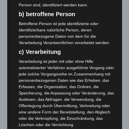
Mann läuft mit Hockeyschläger über A7 – Polizei sucht
Person sind, identifiziert werden kann.
Zeugen
b) betroffene Person
5. August 2026
Betroffene Person ist jede identifizierte oder
Celle: Mensch stirbt bei Bagger-Unfall auf Baustelle
identifizierbare natürliche Person, deren
5. August 2026
personenbezogene Daten von dem für die
Verarbeitung Verantwortlichen verarbeitet werden.
Gasleitung bei McDonald’s-Umbau in Langenhagen
beschädigt
c) Verarbeitung
5. August 2026
Verarbeitung ist jeder mit oder ohne Hilfe
automatisierter Verfahren ausgeführte Vorgang oder
Anklage nach Abschaltung von „Archetyp Market“ erhoben
jede solche Vorgangsreihe im Zusammenhang mit
3. August 2026
personenbezogenen Daten wie das Erheben, das
Erfassen, die Organisation, das Ordnen, die
Hannover: Polizei stoppt 166 Trunkenheitsfahrten bei
Speicherung, die Anpassung oder Veränderung, das
Großkontrolle
Auslesen, das Abfragen, die Verwendung, die
2. August 2026
Offenlegung durch Übermittlung, Verbreitung oder
Hannover Klassik Open Air 2026: Französische Oper im
eine andere Form der Bereitstellung, den Abgleich
Maschpark
oder die Verknüpfung, die Einschränkung, das
2. August 2026
Löschen oder die Vernichtung.