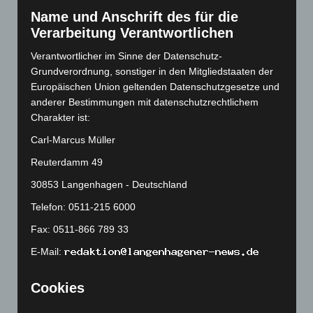
Dezember 2022
(130)
Name und Anschrift des für die
November 2022
(167)
Verarbeitung Verantwortlichen
Oktober 2022
(166)
Verantwortlicher im Sinne der Datenschutz-
September 2022
(205)
Grundverordnung, sonstiger in den Mitgliedstaaten der
August 2022
(166)
Europäischen Union geltenden Datenschutzgesetze und
anderer Bestimmungen mit datenschutzrechtlichem
Juli 2022
(133)
Charakter ist:
Juni 2022
(167)
Carl-Marcus Müller
Mai 2022
(177)
Reuterdamm 49
April 2022
(198)
30853 Langenhagen - Deutschland
März 2022
(221)
Telefon: 0511-215 6000
Februar 2022
(189)
Fax: 0511-866 789 33
Januar 2022
(190)
E-Mail:
Dezember 2021
(204)
November 2021
(215)
Cookies
Oktober 2021
(171)
Die Internetseiten verwenden Cookies. Cookies sind