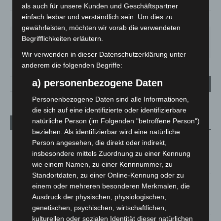
als auch für unsere Kunden und Geschäftspartner
einfach lesbar und verständlich sein. Um dies zu
83%
3.2m/s
8%
gewährleisten, möchten wir vorab die verwendeten
FR.
SA.
SO.
MO.
DI.
Begrifflichkeiten erläutern.
21
°
26
°
32
°
30
°
23
°
Wir verwenden in dieser Datenschutzerklärung unter
anderem die folgenden Begriffe:
a) personenbezogene Daten
Personenbezogene Daten sind alle Informationen,
die sich auf eine identifizierte oder identifizierbare
natürliche Person (im Folgenden "betroffene Person")
Aktuelle Beiträge
beziehen. Als identifizierbar wird eine natürliche
Brand im „Haus der Begegnung“ in Neuwarmbüchen schnell
Person angesehen, die direkt oder indirekt,
eingedämmt
insbesondere mittels Zuordnung zu einer Kennung
6. August 2026
wie einem Namen, zu einer Kennnummer, zu
Standortdaten, zu einer Online-Kennung oder zu
Region Hannover: 21 neue Notfallsanitäter starten beim
einem oder mehreren besonderen Merkmalen, die
Roten Kreuz
Ausdruck der physischen, physiologischen,
5. August 2026
genetischen, psychischen, wirtschaftlichen,
kulturellen oder sozialen Identität dieser natürlichen