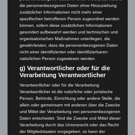
die personenbezogenen Daten ohne Hinzuziehung
August 2026
(10)
zusätzlicher Informationen nicht mehr einer
Juli 2026
(73)
spezifischen betroffenen Person zugeordnet werden
können, sofern diese zusätzlichen Informationen
Juni 2026
(139)
gesondert aufbewahrt werden und technischen und
Mai 2026
(99)
organisatorischen Maßnahmen unterliegen, die
April 2026
(99)
gewährleisten, dass die personenbezogenen Daten
nicht einer identifizierten oder identifizierbaren
März 2026
(115)
natürlichen Person zugewiesen werden.
Februar 2026
(109)
g) Verantwortlicher oder für die
Januar 2026
(122)
Verarbeitung Verantwortlicher
Dezember 2025
(103)
Verantwortlicher oder für die Verarbeitung
November 2025
(114)
Verantwortlicher ist die natürliche oder juristische
Oktober 2025
(112)
Person, Behörde, Einrichtung oder andere Stelle, die
allein oder gemeinsam mit anderen über die Zwecke
September 2025
(93)
und Mittel der Verarbeitung von personenbezogenen
August 2025
(90)
Daten entscheidet. Sind die Zwecke und Mittel dieser
Verarbeitung durch das Unionsrecht oder das Recht
Juli 2025
(90)
der Mitgliedstaaten vorgegeben, so kann der
Juni 2025
(103)