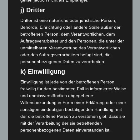
März 2024
(103)
j) Dritter
Februar 2024
(103)
Januar 2024
(111)
Dritter ist eine natürliche oder juristische Person,
Behörde, Einrichtung oder andere Stelle außer der
Dezember 2023
(130)
betroffenen Person, dem Verantwortlichen, dem
November 2023
(130)
Auftragsverarbeiter und den Personen, die unter der
Oktober 2023
(114)
unmittelbaren Verantwortung des Verantwortlichen
oder des Auftragsverarbeiters befugt sind, die
September 2023
(133)
personenbezogenen Daten zu verarbeiten.
August 2023
(134)
k) Einwilligung
Juli 2023
(118)
Einwilligung ist jede von der betroffenen Person
Juni 2023
(142)
freiwillig für den bestimmten Fall in informierter Weise
Mai 2023
(139)
und unmissverständlich abgegebene
Willensbekundung in Form einer Erklärung oder einer
April 2023
(155)
sonstigen eindeutigen bestätigenden Handlung, mit
März 2023
(174)
der die betroffene Person zu verstehen gibt, dass sie
Februar 2023
(154)
mit der Verarbeitung der sie betreffenden
personenbezogenen Daten einverstanden ist.
Januar 2023
(140)