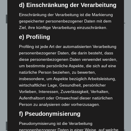
d) Einschränkung der Verarbeitung
Einschränkung der Verarbeitung ist die Markierung
Kategorien
gespeicherter personenbezogener Daten mit dem
Ziel, ihre künftige Verarbeitung einzuschränken.
Blaulicht
2.798
e) Profiling
Corona-News
712
Profiling ist jede Art der automatisierten Verarbeitung
Hannover und Region
5.035
personenbezogener Daten, die darin besteht, dass
Langenhagen und Ortsteile
3.249
diese personenbezogenen Daten verwendet werden,
um bestimmte persönliche Aspekte, die sich auf eine
Leserbriefe
1
natürliche Person beziehen, zu bewerten,
Menschen
2
insbesondere, um Aspekte bezüglich Arbeitsleistung,
Über uns
1
wirtschaftlicher Lage, Gesundheit, persönlicher
Vorlieben, Interessen, Zuverlässigkeit, Verhalten,
Veranstaltungen
1.887
Aufenthaltsort oder Ortswechsel dieser natürlichen
Welt
1.269
Person zu analysieren oder vorherzusagen.
f) Pseudonymisierung
Pseudonymisierung ist die Verarbeitung
Archiv
personenbezogener Daten in einer Weise, auf welche