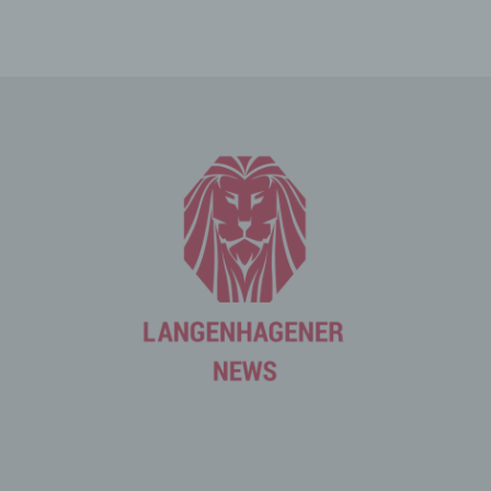
Mittels eines Cookies können die Informationen und
Angebote auf unserer Internetseite im Sinne des
Benutzers optimiert werden. Cookies ermöglichen uns,
wie bereits erwähnt, die Benutzer unserer Internetseite
wiederzuerkennen. Zweck dieser Wiedererkennung ist
es, den Nutzern die Verwendung unserer Internetseite
zu erleichtern. Der Benutzer einer Internetseite, die
Cookies verwendet, muss beispielsweise nicht bei jedem
Besuch der Internetseite erneut seine Zugangsdaten
eingeben, weil dies von der Internetseite und dem auf
dem Computersystem des Benutzers abgelegten Cookie
übernommen wird. Ein weiteres Beispiel ist das Cookie
eines Warenkorbes im Online-Shop. Der Online-Shop
merkt sich die Artikel, die ein Kunde in den virtuellen
Warenkorb gelegt hat, über ein Cookie.
Die betroffene Person kann die Setzung von Cookies
durch unsere Internetseite jederzeit mittels einer
entsprechenden Einstellung des genutzten
Internetbrowsers verhindern und damit der Setzung von
Cookies dauerhaft widersprechen. Ferner können