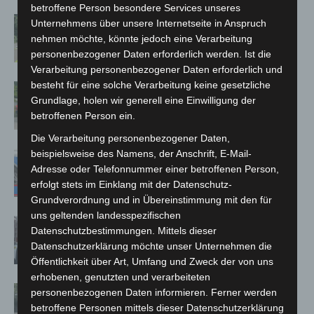
betroffene Person besondere Services unseres
Brand im „Haus der Begegnung“ in
Unternehmens über unsere Internetseite in Anspruch
Neuwarmbüchen schnell eingedämmt
nehmen möchte, könnte jedoch eine Verarbeitung
personenbezogener Daten erforderlich werden. Ist die
Verarbeitung personenbezogener Daten erforderlich und
besteht für eine solche Verarbeitung keine gesetzliche
Region Hannover: 21 neue
Grundlage, holen wir generell eine Einwilligung der
Notfallsanitäter starten beim Roten
betroffenen Person ein.
Kreuz
Die Verarbeitung personenbezogener Daten,
beispielsweise des Namens, der Anschrift, E-Mail-
Mann läuft mit Hockeyschläger über
Adresse oder Telefonnummer einer betroffenen Person,
A7 – Polizei sucht Zeugen
erfolgt stets im Einklang mit der Datenschutz-
Grundverordnung und in Übereinstimmung mit den für
uns geltenden landesspezifischen
Celle: Mensch stirbt bei Bagger-Unfall
Datenschutzbestimmungen. Mittels dieser
auf Baustelle
Datenschutzerklärung möchte unser Unternehmen die
Öffentlichkeit über Art, Umfang und Zweck der von uns
erhobenen, genutzten und verarbeiteten
Gasleitung bei McDonald’s-Umbau in
personenbezogenen Daten informieren. Ferner werden
Langenhagen beschädigt
betroffene Personen mittels dieser Datenschutzerklärung