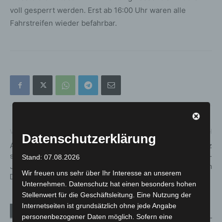
voll gesperrt werden. Erst ab 16:00 Uhr waren alle
Fahrstreifen wieder befahrbar.
Vorheriger Artikel
Nächster Artikel
Datenschutzerklärung
Ab Montag schließen
Bundestag beschließt Gesetz
städtische Sporthallen,
zur Stärkung der Vor-Ort-
Stand: 07.08.2026
Jugendtreffs und
Apotheken
Wir freuen uns sehr über Ihr Interesse an unserem
Dorfgemeinschaftshäuser
Unternehmen. Datenschutz hat einen besonders hohen
Stellenwert für die Geschäftsleitung. Eine Nutzung der
Internetseiten ist grundsätzlich ohne jede Angabe
Verwandte Artikel
Mehr vom Autor
personenbezogener Daten möglich. Sofern eine