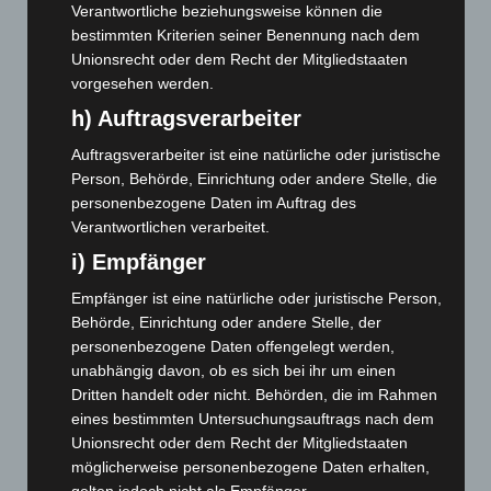
Verantwortliche beziehungsweise können die
Mai 2025
(112)
bestimmten Kriterien seiner Benennung nach dem
Unionsrecht oder dem Recht der Mitgliedstaaten
April 2025
(88)
vorgesehen werden.
März 2025
(111)
h) Auftragsverarbeiter
Februar 2025
(96)
Auftragsverarbeiter ist eine natürliche oder juristische
Januar 2025
(88)
Person, Behörde, Einrichtung oder andere Stelle, die
Dezember 2024
(89)
personenbezogene Daten im Auftrag des
Verantwortlichen verarbeitet.
November 2024
(94)
i) Empfänger
Oktober 2024
(93)
September 2024
(112)
Empfänger ist eine natürliche oder juristische Person,
Behörde, Einrichtung oder andere Stelle, der
August 2024
(107)
personenbezogene Daten offengelegt werden,
Juli 2024
(89)
unabhängig davon, ob es sich bei ihr um einen
Juni 2024
(107)
Dritten handelt oder nicht. Behörden, die im Rahmen
eines bestimmten Untersuchungsauftrags nach dem
Mai 2024
(149)
Unionsrecht oder dem Recht der Mitgliedstaaten
April 2024
(102)
möglicherweise personenbezogene Daten erhalten,
gelten jedoch nicht als Empfänger.