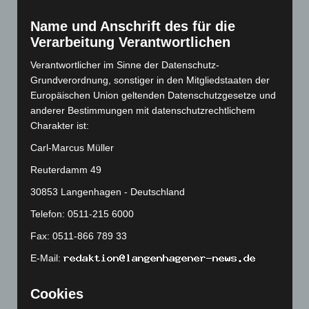
Februar 2023
(154)
Name und Anschrift des für die
Januar 2023
(140)
Verarbeitung Verantwortlichen
Dezember 2022
(130)
Verantwortlicher im Sinne der Datenschutz-
November 2022
(167)
Grundverordnung, sonstiger in den Mitgliedstaaten der
Oktober 2022
(166)
Europäischen Union geltenden Datenschutzgesetze und
September 2022
(205)
anderer Bestimmungen mit datenschutzrechtlichem
Charakter ist:
August 2022
(166)
Carl-Marcus Müller
Juli 2022
(133)
Juni 2022
(167)
Reuterdamm 49
Mai 2022
(177)
30853 Langenhagen - Deutschland
April 2022
(198)
Telefon: 0511-215 6000
März 2022
(221)
Fax: 0511-866 789 33
Februar 2022
(189)
E-Mail:
Januar 2022
(190)
Cookies
Dezember 2021
(204)