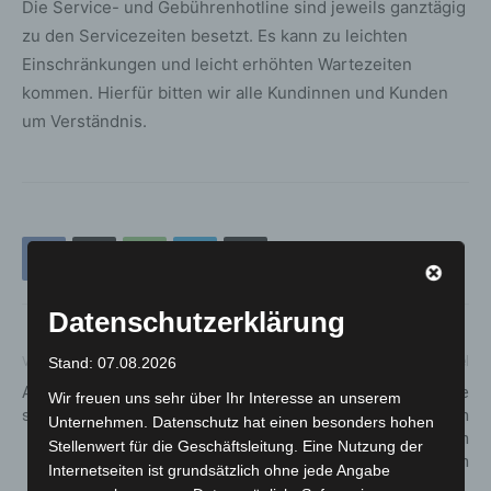
Die Service- und Gebührenhotline sind jeweils ganztägig
zu den Servicezeiten besetzt. Es kann zu leichten
Einschränkungen und leicht erhöhten Wartezeiten
kommen. Hierfür bitten wir alle Kundinnen und Kunden
um Verständnis.
Datenschutzerklärung
Stand: 07.08.2026
Vorheriger Artikel
Nächster Artikel
ADAC Pannenhelfer: Doppelt
Mehrere tausend Landwirte
Wir freuen uns sehr über Ihr Interesse an unserem
so viele Einsätze
legten den Verkehr in
Unternehmen. Datenschutz hat einen besonders hohen
Innenstadt und Umland von
Stellenwert für die Geschäftsleitung. Eine Nutzung der
Hannover lahm
Internetseiten ist grundsätzlich ohne jede Angabe