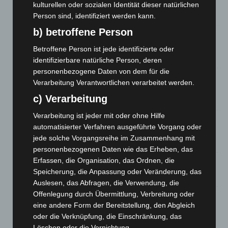
entdeckt
kulturellen oder sozialen Identität dieser natürlichen
7. August 2026
Person sind, identifiziert werden kann.
b) betroffene Person
Brand im „Haus der Begegnung“ in Neuwarmbüchen schnell
eingedämmt
Betroffene Person ist jede identifizierte oder
6. August 2026
identifizierbare natürliche Person, deren
personenbezogene Daten von dem für die
Region Hannover: 21 neue Notfallsanitäter starten beim
Verarbeitung Verantwortlichen verarbeitet werden.
Roten Kreuz
c) Verarbeitung
5. August 2026
Verarbeitung ist jeder mit oder ohne Hilfe
Mann läuft mit Hockeyschläger über A7 – Polizei sucht
automatisierter Verfahren ausgeführte Vorgang oder
Zeugen
jede solche Vorgangsreihe im Zusammenhang mit
5. August 2026
personenbezogenen Daten wie das Erheben, das
Erfassen, die Organisation, das Ordnen, die
Celle: Mensch stirbt bei Bagger-Unfall auf Baustelle
Speicherung, die Anpassung oder Veränderung, das
5. August 2026
Auslesen, das Abfragen, die Verwendung, die
Offenlegung durch Übermittlung, Verbreitung oder
Gasleitung bei McDonald’s-Umbau in Langenhagen
eine andere Form der Bereitstellung, den Abgleich
beschädigt
oder die Verknüpfung, die Einschränkung, das
5. August 2026
Löschen oder die Vernichtung.