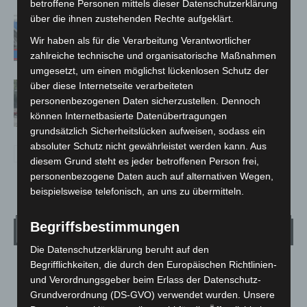
betroffene Personen mittels dieser Datenschutzerklärung
über die ihnen zustehenden Rechte aufgeklärt.
Mann läuft mit Hockeyschläger über
A7 – Polizei sucht Zeugen
Wir haben als für die Verarbeitung Verantwortlicher
zahlreiche technische und organisatorische Maßnahmen
umgesetzt, um einen möglichst lückenlosen Schutz der
über diese Internetseite verarbeiteten
Gasleitung bei McDonald’s-Umbau in
personenbezogenen Daten sicherzustellen. Dennoch
Langenhagen beschädigt
können Internetbasierte Datenübertragungen
grundsätzlich Sicherheitslücken aufweisen, sodass ein
absoluter Schutz nicht gewährleistet werden kann. Aus
diesem Grund steht es jeder betroffenen Person frei,
personenbezogene Daten auch auf alternativen Wegen,
beispielsweise telefonisch, an uns zu übermitteln.
Begriffsbestimmungen
Wetter
Die Datenschutzerklärung beruht auf den
Begrifflichkeiten, die durch den Europäischen Richtlinien-
LANGENHAGEN
und Verordnungsgeber beim Erlass der Datenschutz-
Überwiegend Bewölkt
Grundverordnung (DS-GVO) verwendet wurden. Unsere