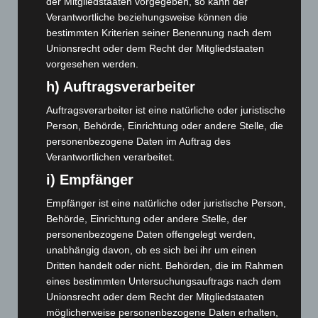
August 2025
(90)
der Mitgliedstaaten vorgegeben, so kann der
Verantwortliche beziehungsweise können die
Juli 2025
(90)
bestimmten Kriterien seiner Benennung nach dem
Juni 2025
(103)
Unionsrecht oder dem Recht der Mitgliedstaaten
vorgesehen werden.
Mai 2025
(112)
h) Auftragsverarbeiter
April 2025
(88)
März 2025
(111)
Auftragsverarbeiter ist eine natürliche oder juristische
Person, Behörde, Einrichtung oder andere Stelle, die
Februar 2025
(96)
personenbezogene Daten im Auftrag des
Januar 2025
(88)
Verantwortlichen verarbeitet.
Dezember 2024
(89)
i) Empfänger
November 2024
(94)
Empfänger ist eine natürliche oder juristische Person,
Oktober 2024
(93)
Behörde, Einrichtung oder andere Stelle, der
personenbezogene Daten offengelegt werden,
September 2024
(112)
unabhängig davon, ob es sich bei ihr um einen
August 2024
(107)
Dritten handelt oder nicht. Behörden, die im Rahmen
Juli 2024
(89)
eines bestimmten Untersuchungsauftrags nach dem
Unionsrecht oder dem Recht der Mitgliedstaaten
Juni 2024
(107)
möglicherweise personenbezogene Daten erhalten,