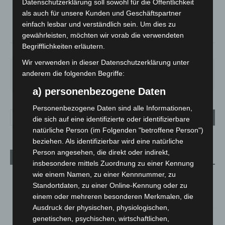
°
Datenschutzerklärung soll sowohl für die Öffentlichkeit
21.7
°
C
21
als auch für unsere Kunden und Geschäftspartner
°
einfach lesbar und verständlich sein. Um dies zu
18.8
gewährleisten, möchten wir vorab die verwendeten
Begrifflichkeiten erläutern.
59%
3.9m/s
77%
Wir verwenden in dieser Datenschutzerklärung unter
FR.
SA.
SO.
MO.
DI.
anderem die folgenden Begriffe:
21
°
26
°
32
°
31
°
23
°
a) personenbezogene Daten
Personenbezogene Daten sind alle Informationen,
die sich auf eine identifizierte oder identifizierbare
natürliche Person (im Folgenden "betroffene Person")
beziehen. Als identifizierbar wird eine natürliche
Person angesehen, die direkt oder indirekt,
Aktuelle Beiträge
insbesondere mittels Zuordnung zu einer Kennung
wie einem Namen, zu einer Kennnummer, zu
Niedersachsen: Feuerwehrkräfte kehren nach
Standortdaten, zu einer Online-Kennung oder zu
Waldbrandeinsatz aus Spanien zurück
einem oder mehreren besonderen Merkmalen, die
7. August 2026
Ausdruck der physischen, physiologischen,
Hannover: Erste Tigermücken-Population in Niedersachsen
genetischen, psychischen, wirtschaftlichen,