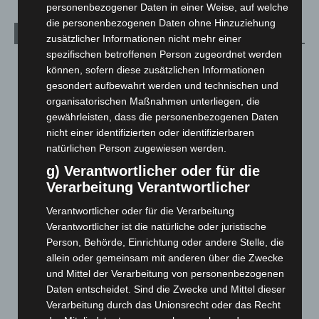
personenbezogener Daten in einer Weise, auf welche
die personenbezogenen Daten ohne Hinzuziehung
Archiv
zusätzlicher Informationen nicht mehr einer
spezifischen betroffenen Person zugeordnet werden
August 2026
(12)
können, sofern diese zusätzlichen Informationen
Juli 2026
(73)
gesondert aufbewahrt werden und technischen und
organisatorischen Maßnahmen unterliegen, die
Juni 2026
(139)
gewährleisten, dass die personenbezogenen Daten
Mai 2026
(99)
nicht einer identifizierten oder identifizierbaren
natürlichen Person zugewiesen werden.
April 2026
(99)
g) Verantwortlicher oder für die
März 2026
(115)
Verarbeitung Verantwortlicher
Februar 2026
(109)
Verantwortlicher oder für die Verarbeitung
Januar 2026
(122)
Verantwortlicher ist die natürliche oder juristische
Dezember 2025
(103)
Person, Behörde, Einrichtung oder andere Stelle, die
November 2025
(114)
allein oder gemeinsam mit anderen über die Zwecke
und Mittel der Verarbeitung von personenbezogenen
Oktober 2025
(112)
Daten entscheidet. Sind die Zwecke und Mittel dieser
September 2025
(93)
Verarbeitung durch das Unionsrecht oder das Recht