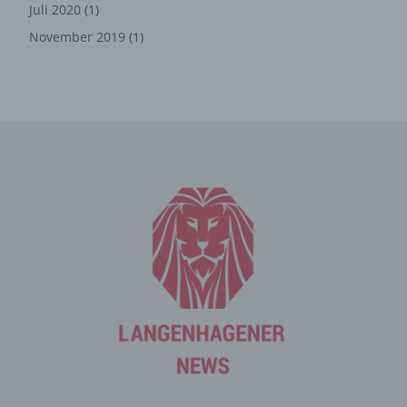
die ohne die Cookie-Setzung nicht möglich wären.
Juli 2020
(1)
Mittels eines Cookies können die Informationen und
November 2019
(1)
Angebote auf unserer Internetseite im Sinne des
Benutzers optimiert werden. Cookies ermöglichen uns,
wie bereits erwähnt, die Benutzer unserer Internetseite
wiederzuerkennen. Zweck dieser Wiedererkennung ist
es, den Nutzern die Verwendung unserer Internetseite
zu erleichtern. Der Benutzer einer Internetseite, die
Cookies verwendet, muss beispielsweise nicht bei jedem
Besuch der Internetseite erneut seine Zugangsdaten
eingeben, weil dies von der Internetseite und dem auf
dem Computersystem des Benutzers abgelegten Cookie
übernommen wird. Ein weiteres Beispiel ist das Cookie
eines Warenkorbes im Online-Shop. Der Online-Shop
merkt sich die Artikel, die ein Kunde in den virtuellen
Warenkorb gelegt hat, über ein Cookie.
Die betroffene Person kann die Setzung von Cookies
durch unsere Internetseite jederzeit mittels einer
entsprechenden Einstellung des genutzten
Internetbrowsers verhindern und damit der Setzung von