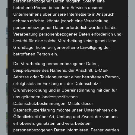
personenbezogener Daten möglich. Sofern eine
betroffene Person besondere Services unseres
Verwandte Artikel
Mehr vom Autor
Unternehmens über unsere Internetseite in Anspruch
nehmen möchte, könnte jedoch eine Verarbeitung
personenbezogener Daten erforderlich werden. Ist die
Niedersachsen: Feuerwehrkräfte
Verarbeitung personenbezogener Daten erforderlich und
kehren nach Waldbrandeinsatz aus
besteht für eine solche Verarbeitung keine gesetzliche
Spanien zurück
Grundlage, holen wir generell eine Einwilligung der
betroffenen Person ein.
Hannover: Erste Tigermücken-
Die Verarbeitung personenbezogener Daten,
Population in Niedersachsen entdeckt
beispielsweise des Namens, der Anschrift, E-Mail-
Adresse oder Telefonnummer einer betroffenen Person,
erfolgt stets im Einklang mit der Datenschutz-
Brand im „Haus der Begegnung“ in
Grundverordnung und in Übereinstimmung mit den für
Neuwarmbüchen schnell eingedämmt
uns geltenden landesspezifischen
Datenschutzbestimmungen. Mittels dieser
Datenschutzerklärung möchte unser Unternehmen die
Region Hannover: 21 neue
Öffentlichkeit über Art, Umfang und Zweck der von uns
Notfallsanitäter starten beim Roten
erhobenen, genutzten und verarbeiteten
Kreuz
personenbezogenen Daten informieren. Ferner werden