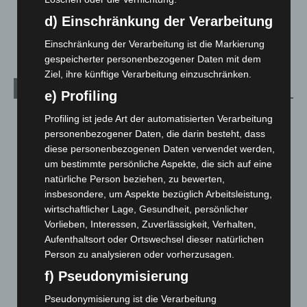
Anklage nach Abschaltung von „Archetyp Market“ erhoben
d) Einschränkung der Verarbeitung
3. August 2026
Einschränkung der Verarbeitung ist die Markierung
gespeicherter personenbezogener Daten mit dem
Ziel, ihre künftige Verarbeitung einzuschränken.
Kategorien
e) Profiling
Blaulicht
2.799
Profiling ist jede Art der automatisierten Verarbeitung
personenbezogener Daten, die darin besteht, dass
Corona-News
712
diese personenbezogenen Daten verwendet werden,
Hannover und Region
5.037
um bestimmte persönliche Aspekte, die sich auf eine
natürliche Person beziehen, zu bewerten,
Langenhagen und Ortsteile
3.250
insbesondere, um Aspekte bezüglich Arbeitsleistung,
Leserbriefe
1
wirtschaftlicher Lage, Gesundheit, persönlicher
Menschen
2
Vorlieben, Interessen, Zuverlässigkeit, Verhalten,
Aufenthaltsort oder Ortswechsel dieser natürlichen
Über uns
1
Person zu analysieren oder vorherzusagen.
Veranstaltungen
1.887
f) Pseudonymisierung
Welt
1.270
Pseudonymisierung ist die Verarbeitung