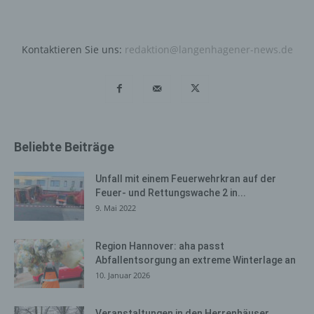
Cookies dauerhaft widersprechen. Ferner können
bereits gesetzte Cookies jederzeit über einen
Internetbrowser oder andere Softwareprogramme
Kontaktieren Sie uns:
redaktion@langenhagener-news.de
gelöscht werden. Dies ist in allen gängigen
Internetbrowsern möglich. Deaktiviert die betroffene
Person die Setzung von Cookies in dem genutzten
Internetbrowser, sind unter Umständen nicht alle
Funktionen unserer Internetseite vollumfänglich nutzbar.
Beliebte Beiträge
Erfassung von allgemeinen Daten
und Informationen
Unfall mit einem Feuerwehrkran auf der
Die Internetseite erfasst mit jedem Aufruf der
Feuer- und Rettungswache 2 in...
Internetseite durch eine betroffene Person oder ein
9. Mai 2022
automatisiertes System eine Reihe von allgemeinen
Daten und Informationen. Diese allgemeinen Daten und
Region Hannover: aha passt
Informationen werden in den Logfiles des Servers
Abfallentsorgung an extreme Winterlage an
gespeichert. Erfasst werden können die (1) verwendeten
10. Januar 2026
Browsertypen und Versionen, (2) das vom zugreifenden
System verwendete Betriebssystem, (3) die
Veranstaltungen in den Herrenhäuser