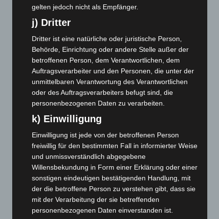
Mai 2024
(149)
gelten jedoch nicht als Empfänger.
April 2024
(102)
j) Dritter
März 2024
(103)
Dritter ist eine natürliche oder juristische Person,
Februar 2024
(103)
Behörde, Einrichtung oder andere Stelle außer der
betroffenen Person, dem Verantwortlichen, dem
Januar 2024
(111)
Auftragsverarbeiter und den Personen, die unter der
Dezember 2023
(130)
unmittelbaren Verantwortung des Verantwortlichen
November 2023
(130)
oder des Auftragsverarbeiters befugt sind, die
personenbezogenen Daten zu verarbeiten.
Oktober 2023
(114)
k) Einwilligung
September 2023
(133)
August 2023
(134)
Einwilligung ist jede von der betroffenen Person
freiwillig für den bestimmten Fall in informierter Weise
Juli 2023
(118)
und unmissverständlich abgegebene
Juni 2023
(142)
Willensbekundung in Form einer Erklärung oder einer
Mai 2023
(139)
sonstigen eindeutigen bestätigenden Handlung, mit
der die betroffene Person zu verstehen gibt, dass sie
April 2023
(155)
mit der Verarbeitung der sie betreffenden
März 2023
(174)
personenbezogenen Daten einverstanden ist.