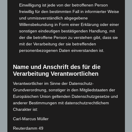
Juni 2025
(103)
Einwilligung ist jede von der betroffenen Person
Mai 2025
(112)
freiwillig für den bestimmten Fall in informierter Weise
und unmissverständlich abgegebene
April 2025
(88)
Willensbekundung in Form einer Erklärung oder einer
März 2025
(111)
sonstigen eindeutigen bestätigenden Handlung, mit
Februar 2025
(96)
der die betroffene Person zu verstehen gibt, dass sie
mit der Verarbeitung der sie betreffenden
Januar 2025
(88)
personenbezogenen Daten einverstanden ist.
Dezember 2024
(89)
November 2024
(94)
Name und Anschrift des für die
Oktober 2024
(93)
Verarbeitung Verantwortlichen
September 2024
(112)
Verantwortlicher im Sinne der Datenschutz-
Grundverordnung, sonstiger in den Mitgliedstaaten der
August 2024
(107)
Europäischen Union geltenden Datenschutzgesetze und
Juli 2024
(89)
anderer Bestimmungen mit datenschutzrechtlichem
Juni 2024
(107)
Charakter ist:
Mai 2024
(149)
Carl-Marcus Müller
April 2024
(102)
Reuterdamm 49