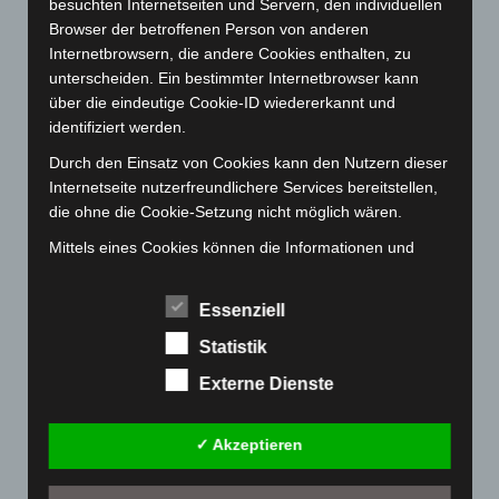
besuchten Internetseiten und Servern, den individuellen
Dezember 2022
(130)
Browser der betroffenen Person von anderen
November 2022
(167)
Internetbrowsern, die andere Cookies enthalten, zu
Oktober 2022
(166)
unterscheiden. Ein bestimmter Internetbrowser kann
über die eindeutige Cookie-ID wiedererkannt und
September 2022
(205)
identifiziert werden.
August 2022
(166)
Durch den Einsatz von Cookies kann den Nutzern dieser
Juli 2022
(133)
Internetseite nutzerfreundlichere Services bereitstellen,
Juni 2022
(167)
die ohne die Cookie-Setzung nicht möglich wären.
Mai 2022
(177)
Mittels eines Cookies können die Informationen und
Angebote auf unserer Internetseite im Sinne des
April 2022
(198)
Benutzers optimiert werden. Cookies ermöglichen uns,
Essenziell
März 2022
(221)
wie bereits erwähnt, die Benutzer unserer Internetseite
Februar 2022
(189)
wiederzuerkennen. Zweck dieser Wiedererkennung ist
Statistik
es, den Nutzern die Verwendung unserer Internetseite
Januar 2022
(190)
Externe Dienste
zu erleichtern. Der Benutzer einer Internetseite, die
Dezember 2021
(204)
Cookies verwendet, muss beispielsweise nicht bei jedem
Besuch der Internetseite erneut seine Zugangsdaten
✓ Akzeptieren
November 2021
(215)
eingeben, weil dies von der Internetseite und dem auf
Oktober 2021
(171)
dem Computersystem des Benutzers abgelegten Cookie