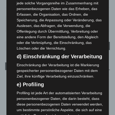
jede solche Vorgangsreihe im Zusammenhang mit
personenbezogenen Daten wie das Erheben, das
90%
1m/s
84%
Erfassen, die Organisation, das Ordnen, die
Speicherung, die Anpassung oder Veränderung, das
SA.
SO.
MO.
DI.
MI.
27
°
34
°
27
°
23
°
20
°
Auslesen, das Abfragen, die Verwendung, die
Offenlegung durch Übermittlung, Verbreitung oder
eine andere Form der Bereitstellung, den Abgleich
oder die Verknüpfung, die Einschränkung, das
Löschen oder die Vernichtung.
d) Einschränkung der Verarbeitung
Einschränkung der Verarbeitung ist die Markierung
Aktuelle Beiträge
gespeicherter personenbezogener Daten mit dem
Niedersachsen: Feuerwehrkräfte kehren nach
Ziel, ihre künftige Verarbeitung einzuschränken.
Waldbrandeinsatz aus Spanien zurück
e) Profiling
7. August 2026
Profiling ist jede Art der automatisierten Verarbeitung
Hannover: Erste Tigermücken-Population in Niedersachsen
personenbezogener Daten, die darin besteht, dass
entdeckt
diese personenbezogenen Daten verwendet werden,
7. August 2026
um bestimmte persönliche Aspekte, die sich auf eine