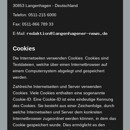
März 2024
(103)
30853 Langenhagen - Deutschland
Februar 2024
(103)
Telefon: 0511-215 6000
Januar 2024
(111)
Fax: 0511-866 789 33
Dezember 2023
(130)
E-Mail:
November 2023
(130)
Oktober 2023
(114)
Cookies
September 2023
(133)
Die Internetseiten verwenden Cookies. Cookies sind
August 2023
(134)
Textdateien, welche über einen Internetbrowser auf
einem Computersystem abgelegt und gespeichert
Juli 2023
(118)
werden.
Juni 2023
(142)
Zahlreiche Internetseiten und Server verwenden
Mai 2023
(139)
Cookies. Viele Cookies enthalten eine sogenannte
April 2023
(155)
Cookie-ID. Eine Cookie-ID ist eine eindeutige Kennung
des Cookies. Sie besteht aus einer Zeichenfolge, durch
März 2023
(174)
welche Internetseiten und Server dem konkreten
Februar 2023
(154)
Internetbrowser zugeordnet werden können, in dem das
Januar 2023
(140)
Cookie gespeichert wurde. Dies ermöglicht es den