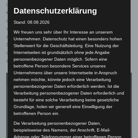
im Stadtgebiet Hannover zu Verkehrsbeeinträchtigungen
Datenschutzerklärung
kommen. Wie auch in den vergangenen Tagen empfiehlt
die Polizei den Autofahrerinnen und Autofahrern sich
Stand: 08.08.2026
vorab über die aktuelle Verkehrslage zu informieren und
Wir freuen uns sehr über Ihr Interesse an unserem
auf nicht notwendige Fahrten zu verzichten. Der aktuelle
Unternehmen. Datenschutz hat einen besonders hohen
Stand der Verkehrsbeeinträchtigungen und Staus kann
Stellenwert für die Geschäftsleitung. Eine Nutzung der
über die Internetseite der Verkehrsmanagementzentrale
Internetseiten ist grundsätzlich ohne jede Angabe
personenbezogener Daten möglich. Sofern eine
abgerufen werden:
https://www.vmz-niedersachsen.de/
.
betroffene Person besondere Services unseres
Unternehmens über unsere Internetseite in Anspruch
1
von 3
nehmen möchte, könnte jedoch eine Verarbeitung
personenbezogener Daten erforderlich werden. Ist die
Verarbeitung personenbezogener Daten erforderlich und
besteht für eine solche Verarbeitung keine gesetzliche
Grundlage, holen wir generell eine Einwilligung der
betroffenen Person ein.
Die Verarbeitung personenbezogener Daten,
beispielsweise des Namens, der Anschrift, E-Mail-
Adresse oder Telefonnummer einer betroffenen Person,