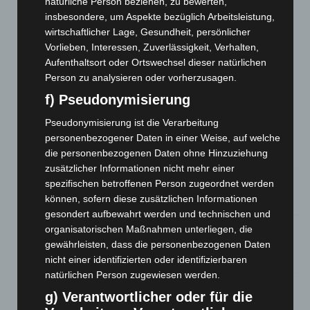
natürliche Person beziehen, zu bewerten,
Brand im „Haus der Begegnung“ in Neuwarmbüchen schnell
insbesondere, um Aspekte bezüglich Arbeitsleistung,
eingedämmt
wirtschaftlicher Lage, Gesundheit, persönlicher
6. August 2026
Vorlieben, Interessen, Zuverlässigkeit, Verhalten,
Aufenthaltsort oder Ortswechsel dieser natürlichen
Region Hannover: 21 neue Notfallsanitäter starten beim
Person zu analysieren oder vorherzusagen.
Roten Kreuz
5. August 2026
f) Pseudonymisierung
Pseudonymisierung ist die Verarbeitung
Mann läuft mit Hockeyschläger über A7 – Polizei sucht
personenbezogener Daten in einer Weise, auf welche
Zeugen
die personenbezogenen Daten ohne Hinzuziehung
5. August 2026
zusätzlicher Informationen nicht mehr einer
spezifischen betroffenen Person zugeordnet werden
Celle: Mensch stirbt bei Bagger-Unfall auf Baustelle
können, sofern diese zusätzlichen Informationen
5. August 2026
gesondert aufbewahrt werden und technischen und
Gasleitung bei McDonald’s-Umbau in Langenhagen
organisatorischen Maßnahmen unterliegen, die
beschädigt
gewährleisten, dass die personenbezogenen Daten
5. August 2026
nicht einer identifizierten oder identifizierbaren
natürlichen Person zugewiesen werden.
Anklage nach Abschaltung von „Archetyp Market“ erhoben
g) Verantwortlicher oder für die
3. August 2026