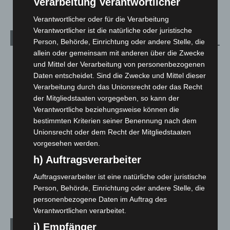
Verarbeitung Verantwortlicher
Verantwortlicher oder für die Verarbeitung
Verantwortlicher ist die natürliche oder juristische
Kategorien
Person, Behörde, Einrichtung oder andere Stelle, die
allein oder gemeinsam mit anderen über die Zwecke
Blaulicht
2.799
und Mittel der Verarbeitung von personenbezogenen
Corona-News
712
Daten entscheidet. Sind die Zwecke und Mittel dieser
Verarbeitung durch das Unionsrecht oder das Recht
Hannover und Region
5.037
der Mitgliedstaaten vorgegeben, so kann der
Langenhagen und Ortsteile
3.250
Verantwortliche beziehungsweise können die
bestimmten Kriterien seiner Benennung nach dem
Leserbriefe
1
Unionsrecht oder dem Recht der Mitgliedstaaten
Menschen
2
vorgesehen werden.
Über uns
1
h) Auftragsverarbeiter
Veranstaltungen
1.887
Auftragsverarbeiter ist eine natürliche oder juristische
Welt
1.270
Person, Behörde, Einrichtung oder andere Stelle, die
personenbezogene Daten im Auftrag des
Verantwortlichen verarbeitet.
i) Empfänger
Archiv