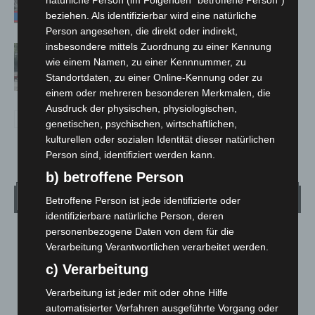
beziehen. Als identifizierbar wird eine natürliche
Person angesehen, die direkt oder indirekt,
insbesondere mittels Zuordnung zu einer Kennung
Gasleitung bei McDonald’s-Umbau in
wie einem Namen, zu einer Kennnummer, zu
Langenhagen beschädigt
Standortdaten, zu einer Online-Kennung oder zu
einem oder mehreren besonderen Merkmalen, die
Ausdruck der physischen, physiologischen,
genetischen, psychischen, wirtschaftlichen,
kulturellen oder sozialen Identität dieser natürlichen
Person sind, identifiziert werden kann.
b) betroffene Person
Wetter
Betroffene Person ist jede identifizierte oder
identifizierbare natürliche Person, deren
personenbezogene Daten von dem für die
LANGENHAGEN
Verarbeitung Verantwortlichen verarbeitet werden.
Überwiegend Bewölkt
c) Verarbeitung
°
15.5
°
C
13.9
Verarbeitung ist jeder mit oder ohne Hilfe
°
automatisierter Verfahren ausgeführte Vorgang oder
13.3