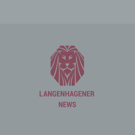
Die Internetseite erfasst mit jedem Aufruf der
Internetseite durch eine betroffene Person oder ein
automatisiertes System eine Reihe von allgemeinen
Daten und Informationen. Diese allgemeinen Daten und
Informationen werden in den Logfiles des Servers
gespeichert. Erfasst werden können die (1) verwendeten
Browsertypen und Versionen, (2) das vom zugreifenden
System verwendete Betriebssystem, (3) die
Internetseite, von welcher ein zugreifendes System auf
unsere Internetseite gelangt (sogenannte Referrer), (4)
die Unterwebseiten, welche über ein zugreifendes
System auf unserer Internetseite angesteuert werden,
(5) das Datum und die Uhrzeit eines Zugriffs auf die
Internetseite, (6) eine Internet-Protokoll-Adresse (IP-
Adresse), (7) der Internet-Service-Provider des
zugreifenden Systems und (8) sonstige ähnliche Daten
und Informationen, die der Gefahrenabwehr im Falle von
Angriffen auf unsere informationstechnologischen
Systeme dienen.
Bei der Nutzung dieser allgemeinen Daten und