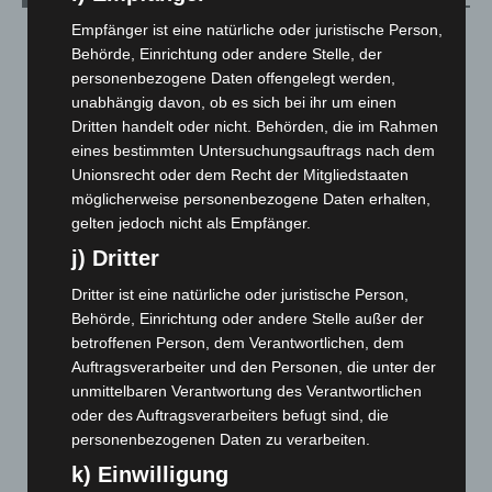
Empfänger ist eine natürliche oder juristische Person,
August 2026
(12)
Behörde, Einrichtung oder andere Stelle, der
Juli 2026
(73)
personenbezogene Daten offengelegt werden,
unabhängig davon, ob es sich bei ihr um einen
Juni 2026
(139)
Dritten handelt oder nicht. Behörden, die im Rahmen
Mai 2026
(99)
eines bestimmten Untersuchungsauftrags nach dem
April 2026
(99)
Unionsrecht oder dem Recht der Mitgliedstaaten
möglicherweise personenbezogene Daten erhalten,
März 2026
(115)
gelten jedoch nicht als Empfänger.
Februar 2026
(109)
j) Dritter
Januar 2026
(122)
Dritter ist eine natürliche oder juristische Person,
Dezember 2025
(103)
Behörde, Einrichtung oder andere Stelle außer der
November 2025
(114)
betroffenen Person, dem Verantwortlichen, dem
Oktober 2025
(112)
Auftragsverarbeiter und den Personen, die unter der
unmittelbaren Verantwortung des Verantwortlichen
September 2025
(93)
oder des Auftragsverarbeiters befugt sind, die
August 2025
(90)
personenbezogenen Daten zu verarbeiten.
Juli 2025
(90)
k) Einwilligung