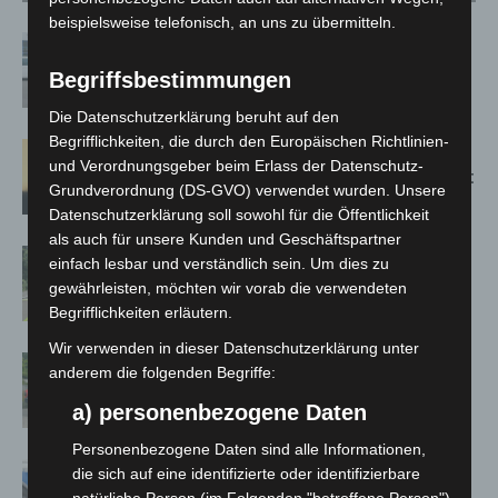
beispielsweise telefonisch, an uns zu übermitteln.
Niedersachsen: Feuerwehrkräfte
kehren nach Waldbrandeinsatz aus
Begriffsbestimmungen
Spanien zurück
Die Datenschutzerklärung beruht auf den
Begrifflichkeiten, die durch den Europäischen Richtlinien-
Hannover: Erste Tigermücken-
und Verordnungsgeber beim Erlass der Datenschutz-
Population in Niedersachsen entdeckt
Grundverordnung (DS-GVO) verwendet wurden. Unsere
Datenschutzerklärung soll sowohl für die Öffentlichkeit
als auch für unsere Kunden und Geschäftspartner
Brand im „Haus der Begegnung“ in
einfach lesbar und verständlich sein. Um dies zu
Neuwarmbüchen schnell eingedämmt
gewährleisten, möchten wir vorab die verwendeten
Begrifflichkeiten erläutern.
Wir verwenden in dieser Datenschutzerklärung unter
Region Hannover: 21 neue
anderem die folgenden Begriffe:
Notfallsanitäter starten beim Roten
a) personenbezogene Daten
Kreuz
Personenbezogene Daten sind alle Informationen,
Mann läuft mit Hockeyschläger über
die sich auf eine identifizierte oder identifizierbare
A7 – Polizei sucht Zeugen
natürliche Person (im Folgenden "betroffene Person")