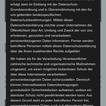
erfolgt stets im Einklang mit der Datenschutz-
Grundverordnung und in Übereinstimmung mit den für
Landwirtinnen und Landwirten kamen heute zu einer Großdemonstration in die
La
Innenstadt von Hannover. Mehr als 1000 Trecker und Landmaschinen fuhren in
In
uns geltenden landesspezifischen
einer Sternfahrt ins Zentrum der Landeshauptstadt. Auf dem Platz der Göttinger
ei
Sieben fand eine große Kundgebung statt. - Foto: Bernd Günther
Si
Datenschutzbestimmungen. Mittels dieser
Datenschutzerklärung möchte unser Unternehmen die
Öffentlichkeit über Art, Umfang und Zweck der von uns
erhobenen, genutzten und verarbeiteten
personenbezogenen Daten informieren. Ferner werden
betroffene Personen mittels dieser Datenschutzerklärung
über die ihnen zustehenden Rechte aufgeklärt.
Wir haben als für die Verarbeitung Verantwortlicher
zahlreiche technische und organisatorische Maßnahmen
umgesetzt, um einen möglichst lückenlosen Schutz der
Vorheriger Artikel
Nächster Artikel
über diese Internetseite verarbeiteten
aha-Personalversammlung:
Bodenfrost bremst Betrieb
personenbezogenen Daten sicherzustellen. Dennoch
Wertstoffhöfe und Deponien
auf verschiedenen
können Internetbasierte Datenübertragungen
öffnen später
städtischen Baustellen
grundsätzlich Sicherheitslücken aufweisen, sodass ein
absoluter Schutz nicht gewährleistet werden kann. Aus
diesem Grund steht es jeder betroffenen Person frei,
Verwandte Artikel
Mehr vom Autor
personenbezogene Daten auch auf alternativen Wegen,