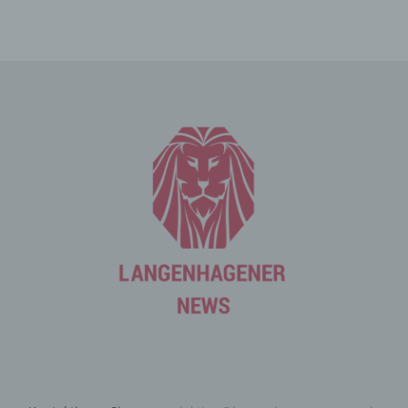
Die Internetseite erfasst mit jedem Aufruf der
Internetseite durch eine betroffene Person oder ein
automatisiertes System eine Reihe von allgemeinen
Daten und Informationen. Diese allgemeinen Daten und
Informationen werden in den Logfiles des Servers
gespeichert. Erfasst werden können die (1) verwendeten
Browsertypen und Versionen, (2) das vom zugreifenden
System verwendete Betriebssystem, (3) die
Internetseite, von welcher ein zugreifendes System auf
unsere Internetseite gelangt (sogenannte Referrer), (4)
die Unterwebseiten, welche über ein zugreifendes
System auf unserer Internetseite angesteuert werden,
(5) das Datum und die Uhrzeit eines Zugriffs auf die
Internetseite, (6) eine Internet-Protokoll-Adresse (IP-
Adresse), (7) der Internet-Service-Provider des
zugreifenden Systems und (8) sonstige ähnliche Daten
und Informationen, die der Gefahrenabwehr im Falle von
Angriffen auf unsere informationstechnologischen
Systeme dienen.
Bei der Nutzung dieser allgemeinen Daten und