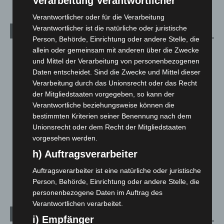
Verarbeitung Verantwortlicher
Verantwortlicher oder für die Verarbeitung
Verantwortlicher ist die natürliche oder juristische
Kategorien
Person, Behörde, Einrichtung oder andere Stelle, die
allein oder gemeinsam mit anderen über die Zwecke
Blaulicht
2.799
und Mittel der Verarbeitung von personenbezogenen
Corona-News
712
Daten entscheidet. Sind die Zwecke und Mittel dieser
Hannover und Region
5.037
Verarbeitung durch das Unionsrecht oder das Recht
der Mitgliedstaaten vorgegeben, so kann der
Langenhagen und Ortsteile
3.250
Verantwortliche beziehungsweise können die
Leserbriefe
1
bestimmten Kriterien seiner Benennung nach dem
Unionsrecht oder dem Recht der Mitgliedstaaten
Menschen
2
vorgesehen werden.
Über uns
1
h) Auftragsverarbeiter
Veranstaltungen
1.887
Auftragsverarbeiter ist eine natürliche oder juristische
Welt
1.270
Person, Behörde, Einrichtung oder andere Stelle, die
personenbezogene Daten im Auftrag des
Verantwortlichen verarbeitet.
Archiv
i) Empfänger