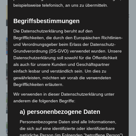
beispielsweise telefonisch, an uns zu übermitteln.
Hannover: Erste Tigermücken-
Population in Niedersachsen entdeckt
Begriffsbestimmungen
Die Datenschutzerklärung beruht auf den
Mann läuft mit Hockeyschläger über
Begrifflichkeiten, die durch den Europäischen Richtlinien-
A7 – Polizei sucht Zeugen
und Verordnungsgeber beim Erlass der Datenschutz-
Grundverordnung (DS-GVO) verwendet wurden. Unsere
Datenschutzerklärung soll sowohl für die Öffentlichkeit
als auch für unsere Kunden und Geschäftspartner
Gasleitung bei McDonald’s-Umbau in
einfach lesbar und verständlich sein. Um dies zu
Langenhagen beschädigt
gewährleisten, möchten wir vorab die verwendeten
Begrifflichkeiten erläutern.
Wir verwenden in dieser Datenschutzerklärung unter
Langenhagen: Autofahrer mit 3,17
anderem die folgenden Begriffe:
Promille aus dem Verkehr gezogen
a) personenbezogene Daten
Personenbezogene Daten sind alle Informationen,
Blaulichtmeile Langenhagen 2026:
die sich auf eine identifizierte oder identifizierbare
Polizei, Feuerwehr und Rettung
natürliche Person (im Folgenden "betroffene Person")