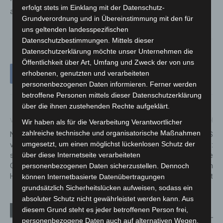
erfolgt stets im Einklang mit der Datenschutz-
aktuelle Projekte und Aktionen berichtet wird.
Grundverordnung und in Übereinstimmung mit den für
uns geltenden landesspezifischen
Datenschutzbestimmungen. Mittels dieser
Datenschutzerklärung möchte unser Unternehmen die
Öffentlichkeit über Art, Umfang und Zweck der von uns
erhobenen, genutzten und verarbeiteten
personenbezogenen Daten informieren. Ferner werden
betroffene Personen mittels dieser Datenschutzerklärung
über die ihnen zustehenden Rechte aufgeklärt.
Vorheriger Artikel
Nächster Artikel
Wir haben als für die Verarbeitung Verantwortlicher
zahlreiche technische und organisatorische Maßnahmen
Neuer Gemeinschaftsbetrieb
Sanierung an der Leibniz IGS
umgesetzt, um einen möglichst lückenlosen Schutz der
von ÜSTRA und regiobus
macht große Fortschritte:
über diese Internetseite verarbeiteten
startet am 1. Januar 2025:
Naturwissenschaftliche
Größtes Verkehrsprojekt in
Räume und Außenbereiche in
personenbezogenen Daten sicherzustellen. Dennoch
Hannover auf der Zielgeraden
Arbeit
können Internetbasierte Datenübertragungen
grundsätzlich Sicherheitslücken aufweisen, sodass ein
absoluter Schutz nicht gewährleistet werden kann. Aus
diesem Grund steht es jeder betroffenen Person frei,
Verwandte Artikel
Mehr vom Autor
personenbezogene Daten auch auf alternativen Wegen,