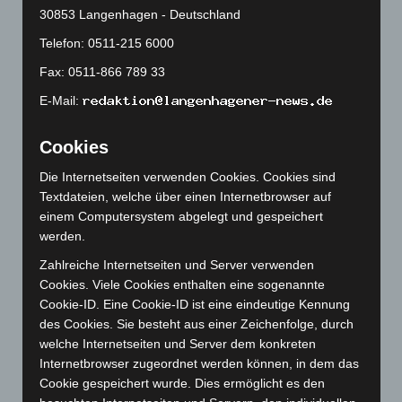
30853 Langenhagen - Deutschland
Februar 2024
(103)
Telefon: 0511-215 6000
Januar 2024
(111)
Fax: 0511-866 789 33
Dezember 2023
(130)
E-Mail:
November 2023
(130)
Oktober 2023
(114)
Cookies
September 2023
(133)
Die Internetseiten verwenden Cookies. Cookies sind
August 2023
(134)
Textdateien, welche über einen Internetbrowser auf
Juli 2023
(118)
einem Computersystem abgelegt und gespeichert
werden.
Juni 2023
(142)
Zahlreiche Internetseiten und Server verwenden
Mai 2023
(139)
Cookies. Viele Cookies enthalten eine sogenannte
April 2023
(155)
Cookie-ID. Eine Cookie-ID ist eine eindeutige Kennung
März 2023
(174)
des Cookies. Sie besteht aus einer Zeichenfolge, durch
welche Internetseiten und Server dem konkreten
Februar 2023
(154)
Internetbrowser zugeordnet werden können, in dem das
Januar 2023
(140)
Cookie gespeichert wurde. Dies ermöglicht es den
Dezember 2022
(130)