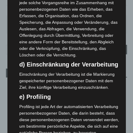
jede solche Vorgangsreihe im Zusammenhang mit
personenbezogenen Daten wie das Erheben, das
93%
1.8m/s
38%
Erfassen, die Organisation, das Ordnen, die
SA.
SO.
MO.
DI.
MI.
Speicherung, die Anpassung oder Veränderung, das
27
°
34
°
27
°
23
°
25
°
Auslesen, das Abfragen, die Verwendung, die
Offenlegung durch Übermittlung, Verbreitung oder
eine andere Form der Bereitstellung, den Abgleich
oder die Verknüpfung, die Einschränkung, das
Löschen oder die Vernichtung.
d) Einschränkung der Verarbeitung
Aktuelle Beiträge
Einschränkung der Verarbeitung ist die Markierung
gespeicherter personenbezogener Daten mit dem
Niedersachsen: Feuerwehrkräfte kehren nach
Ziel, ihre künftige Verarbeitung einzuschränken.
Waldbrandeinsatz aus Spanien zurück
e) Profiling
7. August 2026
Profiling ist jede Art der automatisierten Verarbeitung
Hannover: Erste Tigermücken-Population in Niedersachsen
personenbezogener Daten, die darin besteht, dass
entdeckt
diese personenbezogenen Daten verwendet werden,
7. August 2026
um bestimmte persönliche Aspekte, die sich auf eine
natürliche Person beziehen, zu bewerten,