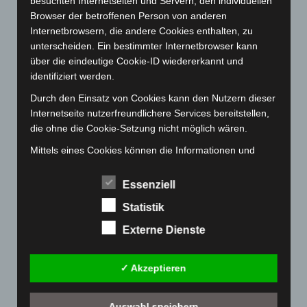
besuchten Internetseiten und Servern, den individuellen
Browser der betroffenen Person von anderen
November 2022
(167)
Internetbrowsern, die andere Cookies enthalten, zu
Oktober 2022
(166)
unterscheiden. Ein bestimmter Internetbrowser kann
September 2022
(205)
über die eindeutige Cookie-ID wiedererkannt und
identifiziert werden.
August 2022
(166)
Durch den Einsatz von Cookies kann den Nutzern dieser
Juli 2022
(133)
Internetseite nutzerfreundlichere Services bereitstellen,
Juni 2022
(167)
die ohne die Cookie-Setzung nicht möglich wären.
Mai 2022
(177)
Mittels eines Cookies können die Informationen und
April 2022
(198)
Angebote auf unserer Internetseite im Sinne des
Benutzers optimiert werden. Cookies ermöglichen uns,
März 2022
(221)
Essenziell
wie bereits erwähnt, die Benutzer unserer Internetseite
Februar 2022
(189)
Statistik
wiederzuerkennen. Zweck dieser Wiedererkennung ist
Januar 2022
(190)
es, den Nutzern die Verwendung unserer Internetseite
Externe Dienste
zu erleichtern. Der Benutzer einer Internetseite, die
Dezember 2021
(204)
Cookies verwendet, muss beispielsweise nicht bei jedem
November 2021
(215)
✓ Akzeptieren
Besuch der Internetseite erneut seine Zugangsdaten
eingeben, weil dies von der Internetseite und dem auf
Oktober 2021
(171)
dem Computersystem des Benutzers abgelegten Cookie
Auswahl speichern