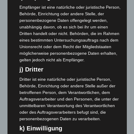
August 2026
(12)
Empfänger ist eine natürliche oder juristische Person,
Behörde, Einrichtung oder andere Stelle, der
Juli 2026
(73)
personenbezogene Daten offengelegt werden,
Juni 2026
(139)
unabhängig davon, ob es sich bei ihr um einen
Dritten handelt oder nicht. Behörden, die im Rahmen
Mai 2026
(99)
eines bestimmten Untersuchungsauftrags nach dem
April 2026
(99)
Unionsrecht oder dem Recht der Mitgliedstaaten
März 2026
(115)
möglicherweise personenbezogene Daten erhalten,
gelten jedoch nicht als Empfänger.
Februar 2026
(109)
j) Dritter
Januar 2026
(122)
Dezember 2025
(103)
Dritter ist eine natürliche oder juristische Person,
Behörde, Einrichtung oder andere Stelle außer der
November 2025
(114)
betroffenen Person, dem Verantwortlichen, dem
Oktober 2025
(112)
Auftragsverarbeiter und den Personen, die unter der
September 2025
(93)
unmittelbaren Verantwortung des Verantwortlichen
oder des Auftragsverarbeiters befugt sind, die
August 2025
(90)
personenbezogenen Daten zu verarbeiten.
Juli 2025
(90)
k) Einwilligung
Juni 2025
(103)