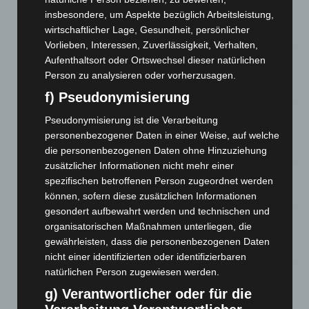
Brand im „Haus der Begegnung“ in Neuwarmbüchen schnell
insbesondere, um Aspekte bezüglich Arbeitsleistung,
eingedämmt
wirtschaftlicher Lage, Gesundheit, persönlicher
6. August 2026
Vorlieben, Interessen, Zuverlässigkeit, Verhalten,
Region Hannover: 21 neue Notfallsanitäter starten beim
Aufenthaltsort oder Ortswechsel dieser natürlichen
Roten Kreuz
Person zu analysieren oder vorherzusagen.
5. August 2026
f) Pseudonymisierung
Mann läuft mit Hockeyschläger über A7 – Polizei sucht
Pseudonymisierung ist die Verarbeitung
Zeugen
personenbezogener Daten in einer Weise, auf welche
5. August 2026
die personenbezogenen Daten ohne Hinzuziehung
zusätzlicher Informationen nicht mehr einer
Celle: Mensch stirbt bei Bagger-Unfall auf Baustelle
spezifischen betroffenen Person zugeordnet werden
5. August 2026
können, sofern diese zusätzlichen Informationen
gesondert aufbewahrt werden und technischen und
Gasleitung bei McDonald’s-Umbau in Langenhagen
organisatorischen Maßnahmen unterliegen, die
beschädigt
gewährleisten, dass die personenbezogenen Daten
5. August 2026
nicht einer identifizierten oder identifizierbaren
natürlichen Person zugewiesen werden.
Anklage nach Abschaltung von „Archetyp Market“ erhoben
g) Verantwortlicher oder für die
3. August 2026