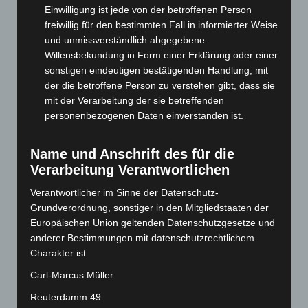
Einwilligung ist jede von der betroffenen Person
Mai 2025
(112)
freiwillig für den bestimmten Fall in informierter Weise
April 2025
(88)
und unmissverständlich abgegebene
Willensbekundung in Form einer Erklärung oder einer
März 2025
(111)
sonstigen eindeutigen bestätigenden Handlung, mit
Februar 2025
(96)
der die betroffene Person zu verstehen gibt, dass sie
Januar 2025
(88)
mit der Verarbeitung der sie betreffenden
personenbezogenen Daten einverstanden ist.
Dezember 2024
(89)
November 2024
(94)
Name und Anschrift des für die
Oktober 2024
(93)
Verarbeitung Verantwortlichen
September 2024
(112)
Verantwortlicher im Sinne der Datenschutz-
August 2024
(107)
Grundverordnung, sonstiger in den Mitgliedstaaten der
Europäischen Union geltenden Datenschutzgesetze und
Juli 2024
(89)
anderer Bestimmungen mit datenschutzrechtlichem
Juni 2024
(107)
Charakter ist:
Mai 2024
(149)
Carl-Marcus Müller
April 2024
(102)
Reuterdamm 49
März 2024
(103)