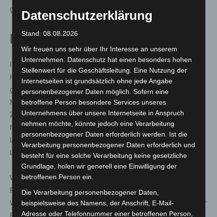
gesunde Lebensweise im Stadtteil.
Datenschutzerklärung
Stand: 08.08.2026
Pläne für die Zukunft
Wir freuen uns sehr über Ihr Interesse an unserem
Unternehmen. Datenschutz hat einen besonders hohen
Im Frühjahr 2025 ist die Installation eines unterfahrbaren
Stellenwert für die Geschäftsleitung. Eine Nutzung der
Hochbeets geplant, um das Gärtnern inklusiver zu
Internetseiten ist grundsätzlich ohne jede Angabe
gestalten. So sollen noch mehr Menschen die
personenbezogener Daten möglich. Sofern eine
Möglichkeit bekommen, sich am Projekt zu beteiligen.
betroffene Person besondere Services unseres
Unternehmens über unsere Internetseite in Anspruch
Ziel des Projekts „Miteinander gesund leben“ ist es, die
nehmen möchte, könnte jedoch eine Verarbeitung
Nachbarschaft zu vernetzen und eine gesunde
personenbezogener Daten erforderlich werden. Ist die
Lebensweise zu fördern – unter anderem mit
Verarbeitung personenbezogener Daten erforderlich und
Lebensmitteln aus eigenem Anbau.
besteht für eine solche Verarbeitung keine gesetzliche
Grundlage, holen wir generell eine Einwilligung der
betroffenen Person ein.
Weitere Informationen zum Quartiersgarten und zum
Projekt „Miteinander gesund leben“ finden Sie auf der
Die Verarbeitung personenbezogener Daten,
Webseite des Vereins unter www.win-e-v.de oder auf der
beispielsweise des Namens, der Anschrift, E-Mail-
Adresse oder Telefonnummer einer betroffenen Person,
Facebook-Seite von win e.V., wo regelmäßig über