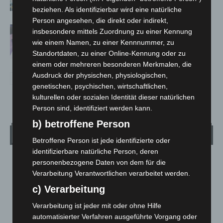
hautnah erleben
beziehen. Als identifizierbar wird eine natürliche
Person angesehen, die direkt oder indirekt,
Polizei Langenhagen testet Aufnahme
insbesondere mittels Zuordnung zu einer Kennung
von Anzeigen per Videochat
wie einem Namen, zu einer Kennnummer, zu
Standortdaten, zu einer Online-Kennung oder zu
einem oder mehreren besonderen Merkmalen, die
Ausdruck der physischen, physiologischen,
genetischen, psychischen, wirtschaftlichen,
kulturellen oder sozialen Identität dieser natürlichen
Person sind, identifiziert werden kann.
b) betroffene Person
Wetter
Betroffene Person ist jede identifizierte oder
identifizierbare natürliche Person, deren
personenbezogene Daten von dem für die
LANGENHAGEN
Verarbeitung Verantwortlichen verarbeitet werden.
Mäßig Bewölkt
c) Verarbeitung
°
13.3
°
C
12
Verarbeitung ist jeder mit oder ohne Hilfe
°
11
automatisierter Verfahren ausgeführte Vorgang oder