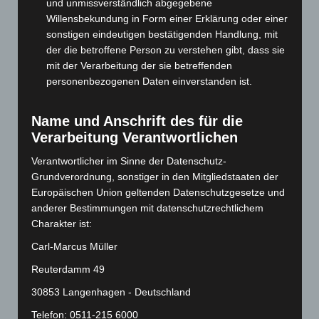
und unmissverständlich abgegebene
September 2024
(112)
Willensbekundung in Form einer Erklärung oder einer
sonstigen eindeutigen bestätigenden Handlung, mit
August 2024
(107)
der die betroffene Person zu verstehen gibt, dass sie
Juli 2024
(89)
mit der Verarbeitung der sie betreffenden
Juni 2024
(107)
personenbezogenen Daten einverstanden ist.
Mai 2024
(149)
Name und Anschrift des für die
April 2024
(102)
Verarbeitung Verantwortlichen
März 2024
(103)
Verantwortlicher im Sinne der Datenschutz-
Februar 2024
(103)
Grundverordnung, sonstiger in den Mitgliedstaaten der
Januar 2024
(111)
Europäischen Union geltenden Datenschutzgesetze und
anderer Bestimmungen mit datenschutzrechtlichem
Dezember 2023
(130)
Charakter ist:
November 2023
(130)
Carl-Marcus Müller
Oktober 2023
(114)
Reuterdamm 49
September 2023
(133)
30853 Langenhagen - Deutschland
August 2023
(134)
Telefon: 0511-215 6000
Juli 2023
(118)