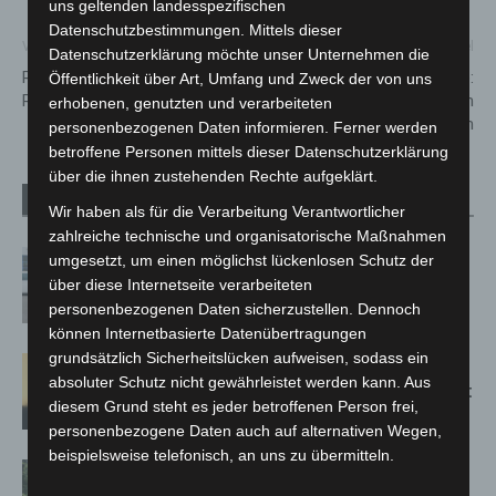
uns geltenden landesspezifischen
Datenschutzbestimmungen. Mittels dieser
Vorheriger Artikel
Nächster Artikel
Datenschutzerklärung möchte unser Unternehmen die
Rollendes Impfteam vom
Vahrenwalder Straße:
Öffentlichkeit über Art, Umfang und Zweck der von uns
Roten Kreuz im Einsatz
Weiterhin Einschränkungen
erhobenen, genutzten und verarbeiteten
durch Bauarbeiten
personenbezogenen Daten informieren. Ferner werden
betroffene Personen mittels dieser Datenschutzerklärung
über die ihnen zustehenden Rechte aufgeklärt.
Verwandte Artikel
Mehr vom Autor
Wir haben als für die Verarbeitung Verantwortlicher
zahlreiche technische und organisatorische Maßnahmen
Niedersachsen: Feuerwehrkräfte
umgesetzt, um einen möglichst lückenlosen Schutz der
kehren nach Waldbrandeinsatz aus
über diese Internetseite verarbeiteten
Spanien zurück
personenbezogenen Daten sicherzustellen. Dennoch
können Internetbasierte Datenübertragungen
grundsätzlich Sicherheitslücken aufweisen, sodass ein
Hannover: Erste Tigermücken-
absoluter Schutz nicht gewährleistet werden kann. Aus
Population in Niedersachsen entdeckt
diesem Grund steht es jeder betroffenen Person frei,
personenbezogene Daten auch auf alternativen Wegen,
beispielsweise telefonisch, an uns zu übermitteln.
Brand im „Haus der Begegnung“ in