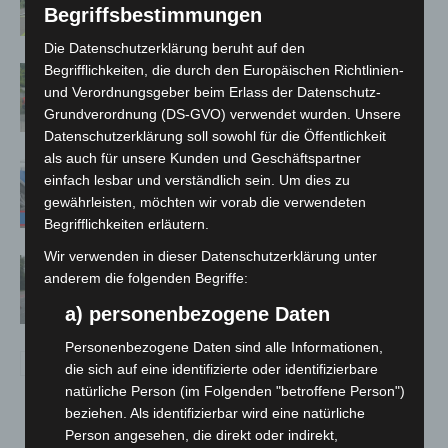
Neuwarmbüchen schnell eingedämmt
Begriffsbestimmungen
Die Datenschutzerklärung beruht auf den
Begrifflichkeiten, die durch den Europäischen Richtlinien-
Region Hannover: 21 neue
und Verordnungsgeber beim Erlass der Datenschutz-
Notfallsanitäter starten beim Roten
Grundverordnung (DS-GVO) verwendet wurden. Unsere
Kreuz
Datenschutzerklärung soll sowohl für die Öffentlichkeit
als auch für unsere Kunden und Geschäftspartner
Mann läuft mit Hockeyschläger über
einfach lesbar und verständlich sein. Um dies zu
A7 – Polizei sucht Zeugen
gewährleisten, möchten wir vorab die verwendeten
Begrifflichkeiten erläutern.
Wir verwenden in dieser Datenschutzerklärung unter
Hannover: Polizei stoppt 166
anderem die folgenden Begriffe:
Trunkenheitsfahrten bei
Großkontrolle
a) personenbezogene Daten
Personenbezogene Daten sind alle Informationen,
die sich auf eine identifizierte oder identifizierbare
natürliche Person (im Folgenden "betroffene Person")
beziehen. Als identifizierbar wird eine natürliche
Person angesehen, die direkt oder indirekt,