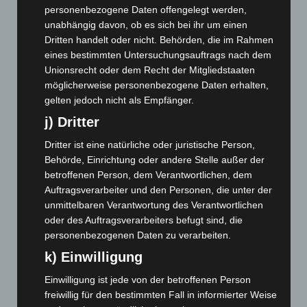
personenbezogene Daten offengelegt werden,
Dezember 2025
(103)
unabhängig davon, ob es sich bei ihr um einen
November 2025
(114)
Dritten handelt oder nicht. Behörden, die im Rahmen
eines bestimmten Untersuchungsauftrags nach dem
Oktober 2025
(112)
Unionsrecht oder dem Recht der Mitgliedstaaten
September 2025
(93)
möglicherweise personenbezogene Daten erhalten,
August 2025
(90)
gelten jedoch nicht als Empfänger.
Juli 2025
(90)
j) Dritter
Juni 2025
(103)
Dritter ist eine natürliche oder juristische Person,
Mai 2025
(112)
Behörde, Einrichtung oder andere Stelle außer der
betroffenen Person, dem Verantwortlichen, dem
April 2025
(88)
Auftragsverarbeiter und den Personen, die unter der
März 2025
(111)
unmittelbaren Verantwortung des Verantwortlichen
Februar 2025
(96)
oder des Auftragsverarbeiters befugt sind, die
personenbezogenen Daten zu verarbeiten.
Januar 2025
(88)
k) Einwilligung
Dezember 2024
(89)
Einwilligung ist jede von der betroffenen Person
November 2024
(94)
freiwillig für den bestimmten Fall in informierter Weise
Oktober 2024
(93)