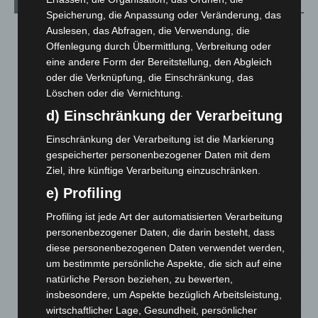
Aktuelle Beiträge
Speicherung, die Anpassung oder Veränderung, das
Niedersachsen: Feuerwehrkräfte kehren nach
Auslesen, das Abfragen, die Verwendung, die
Waldbrandeinsatz aus Spanien zurück
Offenlegung durch Übermittlung, Verbreitung oder
7. August 2026
eine andere Form der Bereitstellung, den Abgleich
oder die Verknüpfung, die Einschränkung, das
Hannover: Erste Tigermücken-Population in Niedersachsen
Löschen oder die Vernichtung.
entdeckt
d) Einschränkung der Verarbeitung
7. August 2026
Einschränkung der Verarbeitung ist die Markierung
Brand im „Haus der Begegnung“ in Neuwarmbüchen schnell
gespeicherter personenbezogener Daten mit dem
eingedämmt
Ziel, ihre künftige Verarbeitung einzuschränken.
6. August 2026
e) Profiling
Region Hannover: 21 neue Notfallsanitäter starten beim
Profiling ist jede Art der automatisierten Verarbeitung
Roten Kreuz
personenbezogener Daten, die darin besteht, dass
5. August 2026
diese personenbezogenen Daten verwendet werden,
um bestimmte persönliche Aspekte, die sich auf eine
Mann läuft mit Hockeyschläger über A7 – Polizei sucht
natürliche Person beziehen, zu bewerten,
Zeugen
insbesondere, um Aspekte bezüglich Arbeitsleistung,
5. August 2026
wirtschaftlicher Lage, Gesundheit, persönlicher