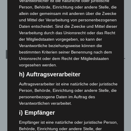
Verantwortlicher ist die natürliche oder juristische
Menschen
2
Person, Behörde, Einrichtung oder andere Stelle, die
Über uns
1
allein oder gemeinsam mit anderen über die Zwecke
und Mittel der Verarbeitung von personenbezogenen
Veranstaltungen
1.887
Daten entscheidet. Sind die Zwecke und Mittel dieser
Welt
1.270
Verarbeitung durch das Unionsrecht oder das Recht
der Mitgliedstaaten vorgegeben, so kann der
Verantwortliche beziehungsweise können die
bestimmten Kriterien seiner Benennung nach dem
Archiv
Unionsrecht oder dem Recht der Mitgliedstaaten
vorgesehen werden.
August 2026
(12)
h) Auftragsverarbeiter
Juli 2026
(73)
Auftragsverarbeiter ist eine natürliche oder juristische
Juni 2026
(139)
Person, Behörde, Einrichtung oder andere Stelle, die
Mai 2026
(99)
personenbezogene Daten im Auftrag des
April 2026
(99)
Verantwortlichen verarbeitet.
März 2026
(115)
i) Empfänger
Februar 2026
(109)
Empfänger ist eine natürliche oder juristische Person,
Januar 2026
(122)
Behörde, Einrichtung oder andere Stelle, der