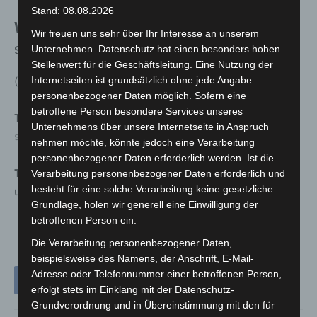
Stand: 08.08.2026
Winter-Öffnungszeiten:
dienstags bis
Wir freuen uns sehr über Ihr Interesse an unserem
sonntags 9-16 Uhr
Unternehmen. Datenschutz hat einen besonders hohen
Stellenwert für die Geschäftsleitung. Eine Nutzung der
Internetseiten ist grundsätzlich ohne jede Angabe
(montags geschlossen, außer in den Nds. Winterferien).
personenbezogener Daten möglich. Sofern eine
betroffene Person besondere Services unseres
Tickets
gibt es im Online-Shop des Erlebnis-Zoo unter
Unternehmens über unsere Internetseite in Anspruch
shop.erlebnis-zoo.de
nehmen möchte, könnte jedoch eine Verarbeitung
personenbezogener Daten erforderlich werden. Ist die
Tipp:
Im Online-Shop können Gäste von tagesaktuellen
Verarbeitung personenbezogener Daten erforderlich und
besteht für eine solche Verarbeitung keine gesetzliche
und Frühbucher-Preisen profitieren.
Grundlage, holen wir generell eine Einwilligung der
betroffenen Person ein.
Die Verarbeitung personenbezogener Daten,
beispielsweise des Namens, der Anschrift, E-Mail-
Adresse oder Telefonnummer einer betroffenen Person,
erfolgt stets im Einklang mit der Datenschutz-
Grundverordnung und in Übereinstimmung mit den für