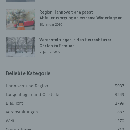
benötigt, um (1) die Inhalte unserer Internetseite korrekt
auszuliefern, (2) die Inhalte unserer Internetseite sowie
Region Hannover: aha passt
die Werbung für diese zu optimieren, (3) die dauerhafte
Abfallentsorgung an extreme Winterlage an
Funktionsfähigkeit unserer informationstechnologischen
10. Januar 2026
Systeme und der Technik unserer Internetseite zu
gewährleisten sowie (4) um Strafverfolgungsbehörden
im Falle eines Cyberangriffes die zur Strafverfolgung
Veranstaltungen in den Herrenhäuser
Gärten im Februar
notwendigen Informationen bereitzustellen. Diese
7. Januar 2022
anonym erhobenen Daten und Informationen werden
durch uns daher einerseits statistisch und ferner mit dem
Ziel ausgewertet, den Datenschutz und die
Datensicherheit in unserem Unternehmen zu erhöhen,
Beliebte Kategorie
um letztlich ein optimales Schutzniveau für die von uns
verarbeiteten personenbezogenen Daten
Hannover und Region
5037
sicherzustellen. Die anonymen Daten der Server-Logfiles
Langenhagen und Ortsteile
3249
werden getrennt von allen durch eine betroffene Person
Blaulicht
2799
angegebenen personenbezogenen Daten gespeichert.
Veranstaltungen
1887
Registrierung auf unserer
Welt
1270
Internetseite
Corona-News
712