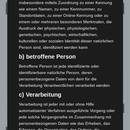
insbesondere mittels Zuordnung zu einer Kennung
Wetter
wie einem Namen, zu einer Kennnummer, zu
Standortdaten, zu einer Online-Kennung oder zu
einem oder mehreren besonderen Merkmalen, die
LANGENHAGEN
Ausdruck der physischen, physiologischen,
Überwiegend Bewölkt
genetischen, psychischen, wirtschaftlichen,
°
kulturellen oder sozialen Identität dieser natürlichen
15.5
°
C
13.9
Person sind, identifiziert werden kann.
°
13.3
b) betroffene Person
Betroffene Person ist jede identifizierte oder
90%
1m/s
84%
identifizierbare natürliche Person, deren
personenbezogene Daten von dem für die
SA.
SO.
MO.
DI.
MI.
Verarbeitung Verantwortlichen verarbeitet werden.
27
°
34
°
27
°
23
°
20
°
c) Verarbeitung
Verarbeitung ist jeder mit oder ohne Hilfe
automatisierter Verfahren ausgeführte Vorgang oder
jede solche Vorgangsreihe im Zusammenhang mit
personenbezogenen Daten wie das Erheben, das
Erfassen, die Organisation, das Ordnen, die