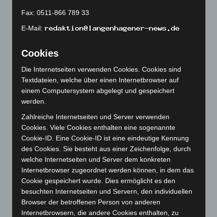
Juni 2023
(142)
Fax: 0511-866 789 33
Mai 2023
(139)
E-Mail:
April 2023
(155)
Cookies
März 2023
(174)
Die Internetseiten verwenden Cookies. Cookies sind
Februar 2023
(154)
Textdateien, welche über einen Internetbrowser auf
Januar 2023
(140)
einem Computersystem abgelegt und gespeichert
Dezember 2022
(130)
werden.
November 2022
(167)
Zahlreiche Internetseiten und Server verwenden
Cookies. Viele Cookies enthalten eine sogenannte
Oktober 2022
(166)
Cookie-ID. Eine Cookie-ID ist eine eindeutige Kennung
September 2022
(205)
des Cookies. Sie besteht aus einer Zeichenfolge, durch
August 2022
(166)
welche Internetseiten und Server dem konkreten
Internetbrowser zugeordnet werden können, in dem das
Juli 2022
(133)
Cookie gespeichert wurde. Dies ermöglicht es den
Juni 2022
(167)
besuchten Internetseiten und Servern, den individuellen
Mai 2022
(177)
Browser der betroffenen Person von anderen
Internetbrowsern, die andere Cookies enthalten, zu
April 2022
(198)