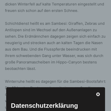
dicken Winterfell auf kalte Temperaturen eingestellt und
freuen sich schon auf den ersten Schnee.
Schichtdienst heißt es am Sambesi: Giraffen, Zebras und
Antilopen sind im Wechsel auf den Außenanlagen zu
sehen. Die Erdmännchen dagegen zeigen sich einfach zu
neugierig und strecken auch an kalten Tagen die Nasen
aus dem Bau. Und die Flusspferde beeindrucken mit
ihrem schwebenden Gang unter Wasser, was sich durch
große Panoramascheiben im Hippo-Canyon bestens
beobachten lässt.
Winterruhe heißt es dagegen für die Sambesi-Bootsfahrt:
Die 18 bunten Boote werden mit einem großen Kran aus
dem Flussbett gehoben und ins Trockendock gebracht,
wo sie vom Zoo-Team für die nächste Saison gewartet
Datenschutzerklärung
und neu dekoriert werden.