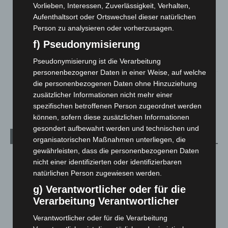
Vorlieben, Interessen, Zuverlässigkeit, Verhalten,
Celle: Mensch stirbt bei Bagger-Unfall auf Baustelle
Aufenthaltsort oder Ortswechsel dieser natürlichen
5. August 2026
Person zu analysieren oder vorherzusagen.
Gasleitung bei McDonald’s-Umbau in Langenhagen
f) Pseudonymisierung
beschädigt
Pseudonymisierung ist die Verarbeitung
5. August 2026
personenbezogener Daten in einer Weise, auf welche
die personenbezogenen Daten ohne Hinzuziehung
Anklage nach Abschaltung von „Archetyp Market“ erhoben
zusätzlicher Informationen nicht mehr einer
3. August 2026
spezifischen betroffenen Person zugeordnet werden
können, sofern diese zusätzlichen Informationen
gesondert aufbewahrt werden und technischen und
Kategorien
organisatorischen Maßnahmen unterliegen, die
gewährleisten, dass die personenbezogenen Daten
Blaulicht
2.799
nicht einer identifizierten oder identifizierbaren
natürlichen Person zugewiesen werden.
Corona-News
712
g) Verantwortlicher oder für die
Hannover und Region
5.037
Verarbeitung Verantwortlicher
Langenhagen und Ortsteile
3.250
Verantwortlicher oder für die Verarbeitung
Leserbriefe
1