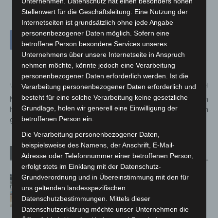
Unternehmen. Datenschutz hat einen besonders hohen
Stellenwert für die Geschäftsleitung. Eine Nutzung der
Internetseiten ist grundsätzlich ohne jede Angabe
personenbezogener Daten möglich. Sofern eine
betroffene Person besondere Services unseres
Unternehmens über unsere Internetseite in Anspruch
nehmen möchte, könnte jedoch eine Verarbeitung
personenbezogener Daten erforderlich werden. Ist die
Vorheriger Artikel
Nächster Artikel
Verarbeitung personenbezogener Daten erforderlich und
besteht für eine solche Verarbeitung keine gesetzliche
Niedersachsen und Bremen
Kriminalitätsprävention in
Grundlage, holen wir generell eine Einwilligung der
heben Maskenpflicht im ÖPNV
Langenhagen
betroffenen Person ein.
gemeinsam auf
Die Verarbeitung personenbezogener Daten,
beispielsweise des Namens, der Anschrift, E-Mail-
Verwandte Artikel
Mehr vom Autor
Adresse oder Telefonnummer einer betroffenen Person,
erfolgt stets im Einklang mit der Datenschutz-
Grundverordnung und in Übereinstimmung mit den für
Kunst trifft Weingenuss: Barbara-
uns geltenden landesspezifischen
Susann Mehring zeigt ihre Werke im
Datenschutzbestimmungen. Mittels dieser
Jacques’ Wein-Depot Isernhagen
Datenschutzerklärung möchte unser Unternehmen die