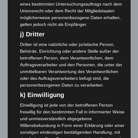
eines bestimmten Untersuchungsauftrags nach dem
Februar 2025
(96)
Unionsrecht oder dem Recht der Mitgliedstaaten
Januar 2025
(88)
möglicherweise personenbezogene Daten erhalten,
gelten jedoch nicht als Empfänger.
Dezember 2024
(89)
j) Dritter
November 2024
(94)
Oktober 2024
(93)
Dritter ist eine natürliche oder juristische Person,
Behörde, Einrichtung oder andere Stelle außer der
September 2024
(112)
betroffenen Person, dem Verantwortlichen, dem
August 2024
(107)
Auftragsverarbeiter und den Personen, die unter der
unmittelbaren Verantwortung des Verantwortlichen
Juli 2024
(89)
oder des Auftragsverarbeiters befugt sind, die
Juni 2024
(107)
personenbezogenen Daten zu verarbeiten.
Mai 2024
(149)
k) Einwilligung
April 2024
(102)
Einwilligung ist jede von der betroffenen Person
März 2024
(103)
freiwillig für den bestimmten Fall in informierter Weise
Februar 2024
(103)
und unmissverständlich abgegebene
Willensbekundung in Form einer Erklärung oder einer
Januar 2024
(111)
sonstigen eindeutigen bestätigenden Handlung, mit
Dezember 2023
(130)