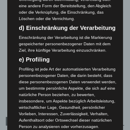
eine andere Form der Bereitstellung, den Abgleich
7. August 2026
oder die Verknüpfung, die Einschränkung, das
Brand im „Haus der Begegnung“ in Neuwarmbüchen schnell
Löschen oder die Vernichtung.
eingedämmt
d) Einschränkung der Verarbeitung
6. August 2026
Einschränkung der Verarbeitung ist die Markierung
Region Hannover: 21 neue Notfallsanitäter starten beim
gespeicherter personenbezogener Daten mit dem
Roten Kreuz
Ziel, ihre künftige Verarbeitung einzuschränken.
5. August 2026
e) Profiling
Mann läuft mit Hockeyschläger über A7 – Polizei sucht
Profiling ist jede Art der automatisierten Verarbeitung
Zeugen
personenbezogener Daten, die darin besteht, dass
5. August 2026
diese personenbezogenen Daten verwendet werden,
um bestimmte persönliche Aspekte, die sich auf eine
Celle: Mensch stirbt bei Bagger-Unfall auf Baustelle
natürliche Person beziehen, zu bewerten,
5. August 2026
insbesondere, um Aspekte bezüglich Arbeitsleistung,
wirtschaftlicher Lage, Gesundheit, persönlicher
Vorlieben, Interessen, Zuverlässigkeit, Verhalten,
Aufenthaltsort oder Ortswechsel dieser natürlichen
Kategorien
Person zu analysieren oder vorherzusagen.