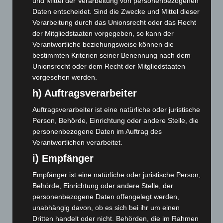
und Mittel der Verarbeitung von personenbezogenen
Mai 2026
(99)
Daten entscheidet. Sind die Zwecke und Mittel dieser
Verarbeitung durch das Unionsrecht oder das Recht
April 2026
(99)
der Mitgliedstaaten vorgegeben, so kann der
März 2026
(115)
Verantwortliche beziehungsweise können die
Februar 2026
(109)
bestimmten Kriterien seiner Benennung nach dem
Unionsrecht oder dem Recht der Mitgliedstaaten
Januar 2026
(122)
vorgesehen werden.
Dezember 2025
(103)
h) Auftragsverarbeiter
November 2025
(114)
Auftragsverarbeiter ist eine natürliche oder juristische
Oktober 2025
(112)
Person, Behörde, Einrichtung oder andere Stelle, die
September 2025
(93)
personenbezogene Daten im Auftrag des
Verantwortlichen verarbeitet.
August 2025
(90)
i) Empfänger
Juli 2025
(90)
Juni 2025
(103)
Empfänger ist eine natürliche oder juristische Person,
Behörde, Einrichtung oder andere Stelle, der
Mai 2025
(112)
personenbezogene Daten offengelegt werden,
April 2025
(88)
unabhängig davon, ob es sich bei ihr um einen
Dritten handelt oder nicht. Behörden, die im Rahmen
März 2025
(111)