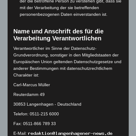
der die betroffene Person zu verstehen gibt, dass sie
November 2023
(130)
mit der Verarbeitung der sie betreffenden
personenbezogenen Daten einverstanden ist.
Oktober 2023
(114)
September 2023
(133)
Name und Anschrift des für die
August 2023
(134)
Verarbeitung Verantwortlichen
Juli 2023
(118)
Verantwortlicher im Sinne der Datenschutz-
Juni 2023
(142)
Grundverordnung, sonstiger in den Mitgliedstaaten der
Europäischen Union geltenden Datenschutzgesetze und
Mai 2023
(139)
anderer Bestimmungen mit datenschutzrechtlichem
April 2023
(155)
Charakter ist:
März 2023
(174)
Carl-Marcus Müller
Februar 2023
(154)
Reuterdamm 49
Januar 2023
(140)
30853 Langenhagen - Deutschland
Dezember 2022
(130)
Telefon: 0511-215 6000
November 2022
(167)
Fax: 0511-866 789 33
Oktober 2022
(166)
E-Mail:
September 2022
(205)