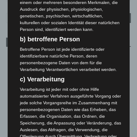
einem oder mehreren besonderen Merkmalen, die
Ausdruck der physischen, physiologischen,
genetischen, psychischen, wirtschaftlichen,
kulturellen oder sozialen Identität dieser natürlichen
Person sind, identifiziert werden kann.
b) betroffene Person
Aktuelle Beiträge
Betroffene Person ist jede identifizierte oder
Kunst trifft Weingenuss: Barbara-Susann Mehring zeigt ihre
identifizierbare natürliche Person, deren
Werke im Jacques’ Wein-Depot Isernhagen
personenbezogene Daten von dem für die
8. August 2026
Verarbeitung Verantwortlichen verarbeitet werden.
c) Verarbeitung
A2: Zweite Turbobaustelle startet zwischen Hannover-West
und Bothfeld
Verarbeitung ist jeder mit oder ohne Hilfe
8. August 2026
automatisierter Verfahren ausgeführte Vorgang oder
jede solche Vorgangsreihe im Zusammenhang mit
Niedersachsen: Feuerwehrkräfte kehren nach
personenbezogenen Daten wie das Erheben, das
Waldbrandeinsatz aus Spanien zurück
Erfassen, die Organisation, das Ordnen, die
7. August 2026
Speicherung, die Anpassung oder Veränderung, das
Auslesen, das Abfragen, die Verwendung, die
Hannover: Erste Tigermücken-Population in Niedersachsen
Offenlegung durch Übermittlung, Verbreitung oder
entdeckt