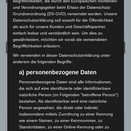
Begrifflichkeiten, die durch den Europäischen Richtlinien-
und Verordnungsgeber beim Erlass der Datenschutz-
Grundverordnung (DS-GVO) verwendet wurden. Unsere
Datenschutzerklärung soll sowohl für die Öffentlichkeit
als auch für unsere Kunden und Geschäftspartner
einfach lesbar und verständlich sein. Um dies zu
gewährleisten, möchten wir vorab die verwendeten
Begrifflichkeiten erläutern.
Wetter
Wir verwenden in dieser Datenschutzerklärung unter
anderem die folgenden Begriffe:
LANGENHAGEN
a) personenbezogene Daten
Klarer Himmel
°
21.1
Personenbezogene Daten sind alle Informationen,
°
C
20.3
die sich auf eine identifizierte oder identifizierbare
°
20.1
natürliche Person (im Folgenden "betroffene Person")
beziehen. Als identifizierbar wird eine natürliche
Person angesehen, die direkt oder indirekt,
59%
1.8m/s
5%
insbesondere mittels Zuordnung zu einer Kennung
wie einem Namen, zu einer Kennnummer, zu
SO.
MO.
DI.
MI.
DO.
33
°
27
°
24
°
27
°
31
°
Standortdaten, zu einer Online-Kennung oder zu