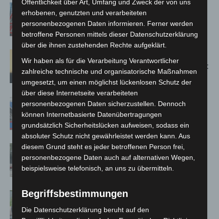
Öffentlichkeit über Art, Umfang und Zweck der von uns
A2: Zweite Turbobaustelle startet
erhobenen, genutzten und verarbeiteten
zwischen Hannover-West und
personenbezogenen Daten informieren. Ferner werden
Bothfeld
betroffene Personen mittels dieser Datenschutzerklärung
über die ihnen zustehenden Rechte aufgeklärt.
Hannover: Erste Tigermücken-
Wir haben als für die Verarbeitung Verantwortlicher
Population in Niedersachsen entdeckt
zahlreiche technische und organisatorische Maßnahmen
umgesetzt, um einen möglichst lückenlosen Schutz der
über diese Internetseite verarbeiteten
Mann läuft mit Hockeyschläger über
personenbezogenen Daten sicherzustellen. Dennoch
A7 – Polizei sucht Zeugen
können Internetbasierte Datenübertragungen
grundsätzlich Sicherheitslücken aufweisen, sodass ein
absoluter Schutz nicht gewährleistet werden kann. Aus
diesem Grund steht es jeder betroffenen Person frei,
Gasleitung bei McDonald’s-Umbau in
personenbezogene Daten auch auf alternativen Wegen,
Langenhagen beschädigt
beispielsweise telefonisch, an uns zu übermitteln.
Begriffsbestimmungen
Langenhagen: Autofahrer mit 3,17
Promille aus dem Verkehr gezogen
Die Datenschutzerklärung beruht auf den