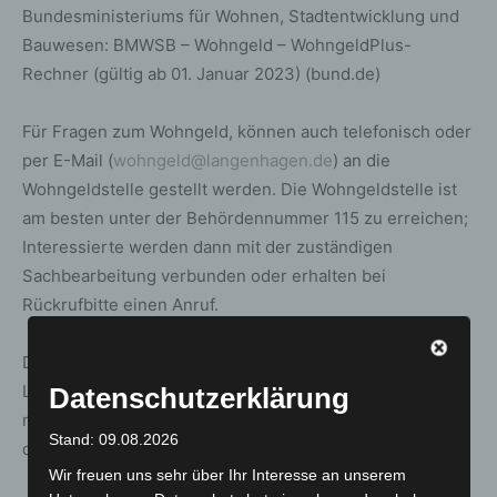
Bundesministeriums für Wohnen, Stadtentwicklung und
Bauwesen: BMWSB – Wohngeld – WohngeldPlus-
Rechner (gültig ab 01. Januar 2023) (bund.de)
Für Fragen zum Wohngeld, können auch telefonisch oder
per E-Mail (
wohngeld@langenhagen.de
) an die
Wohngeldstelle gestellt werden. Die Wohngeldstelle ist
am besten unter der Behördennummer 115 zu erreichen;
Interessierte werden dann mit der zuständigen
Sachbearbeitung verbunden oder erhalten bei
Rückrufbitte einen Anruf.
Die Anträge können auch online bezogen werden: Wer in
Langenhagen einen Antrag auf Wohngeld stellen
Datenschutzerklärung
möchten, kann die Antragsformulare auf der Homepage
Stand: 09.08.2026
der Stadt unter dem
Stichwort Wohngeld
herunterladen.
Wir freuen uns sehr über Ihr Interesse an unserem