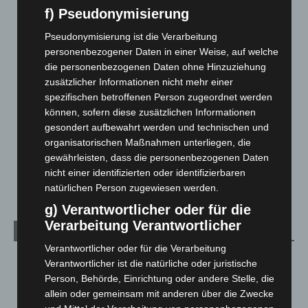
Blaulicht
2.799
f) Pseudonymisierung
Corona-News
712
Pseudonymisierung ist die Verarbeitung
Hannover und Region
5.039
personenbezogener Daten in einer Weise, auf welche
die personenbezogenen Daten ohne Hinzuziehung
Langenhagen und Ortsteile
3.252
zusätzlicher Informationen nicht mehr einer
Leserbriefe
1
spezifischen betroffenen Person zugeordnet werden
Menschen
2
können, sofern diese zusätzlichen Informationen
gesondert aufbewahrt werden und technischen und
Über uns
1
organisatorischen Maßnahmen unterliegen, die
Veranstaltungen
1.888
gewährleisten, dass die personenbezogenen Daten
nicht einer identifizierten oder identifizierbaren
Welt
1.271
natürlichen Person zugewiesen werden.
g) Verantwortlicher oder für die
Verarbeitung Verantwortlicher
Archiv
Verantwortlicher oder für die Verarbeitung
August 2026
(14)
Verantwortlicher ist die natürliche oder juristische
Person, Behörde, Einrichtung oder andere Stelle, die
Juli 2026
(73)
allein oder gemeinsam mit anderen über die Zwecke
Juni 2026
(139)