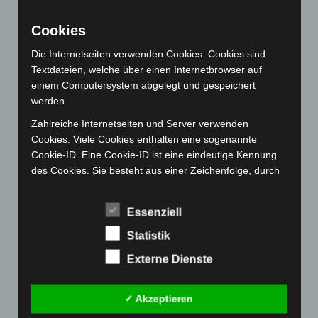
August 2022
(166)
Cookies
Juli 2022
(133)
Die Internetseiten verwenden Cookies. Cookies sind
Juni 2022
(167)
Textdateien, welche über einen Internetbrowser auf
Mai 2022
(177)
einem Computersystem abgelegt und gespeichert
werden.
April 2022
(198)
Zahlreiche Internetseiten und Server verwenden
März 2022
(221)
Cookies. Viele Cookies enthalten eine sogenannte
Februar 2022
(189)
Cookie-ID. Eine Cookie-ID ist eine eindeutige Kennung
Januar 2022
(190)
des Cookies. Sie besteht aus einer Zeichenfolge, durch
welche Internetseiten und Server dem konkreten
Dezember 2021
(204)
Internetbrowser zugeordnet werden können, in dem das
November 2021
(215)
Essenziell
Cookie gespeichert wurde. Dies ermöglicht es den
Oktober 2021
(171)
besuchten Internetseiten und Servern, den individuellen
Statistik
Browser der betroffenen Person von anderen
September 2021
(180)
Externe Dienste
Internetbrowsern, die andere Cookies enthalten, zu
August 2021
(154)
unterscheiden. Ein bestimmter Internetbrowser kann
über die eindeutige Cookie-ID wiedererkannt und
Juli 2021
(213)
✓ Akzeptieren
identifiziert werden.
Juni 2021
(198)