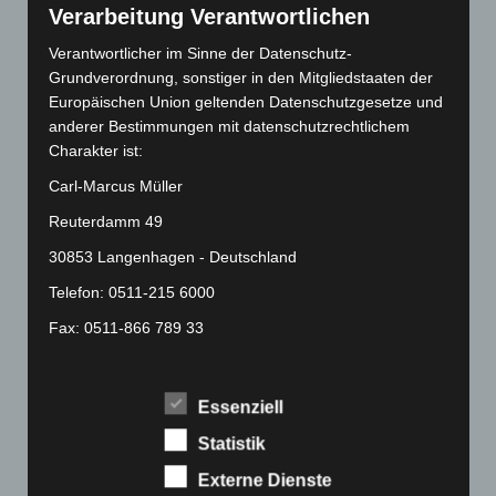
Verarbeitung Verantwortlichen
Juli 2022
(133)
Juni 2022
(167)
Verantwortlicher im Sinne der Datenschutz-
Grundverordnung, sonstiger in den Mitgliedstaaten der
Mai 2022
(177)
Europäischen Union geltenden Datenschutzgesetze und
April 2022
(198)
anderer Bestimmungen mit datenschutzrechtlichem
März 2022
(221)
Charakter ist:
Februar 2022
(189)
Carl-Marcus Müller
Januar 2022
(190)
Reuterdamm 49
Dezember 2021
(204)
30853 Langenhagen - Deutschland
November 2021
(215)
Telefon: 0511-215 6000
Oktober 2021
(171)
Fax: 0511-866 789 33
September 2021
(180)
E-Mail:
August 2021
(154)
Essenziell
Juli 2021
(213)
Cookies
Statistik
Juni 2021
(198)
Die Internetseiten verwenden Cookies. Cookies sind
Externe Dienste
Mai 2021
(200)
Textdateien, welche über einen Internetbrowser auf