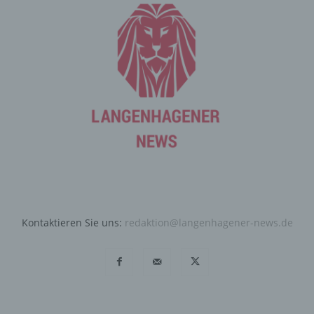
Angebote auf unserer Internetseite im Sinne des
Benutzers optimiert werden. Cookies ermöglichen uns,
wie bereits erwähnt, die Benutzer unserer Internetseite
wiederzuerkennen. Zweck dieser Wiedererkennung ist
es, den Nutzern die Verwendung unserer Internetseite
zu erleichtern. Der Benutzer einer Internetseite, die
Cookies verwendet, muss beispielsweise nicht bei jedem
Besuch der Internetseite erneut seine Zugangsdaten
eingeben, weil dies von der Internetseite und dem auf
dem Computersystem des Benutzers abgelegten Cookie
übernommen wird. Ein weiteres Beispiel ist das Cookie
eines Warenkorbes im Online-Shop. Der Online-Shop
merkt sich die Artikel, die ein Kunde in den virtuellen
Warenkorb gelegt hat, über ein Cookie.
Kontaktieren Sie uns:
redaktion@langenhagener-news.de
Die betroffene Person kann die Setzung von Cookies
durch unsere Internetseite jederzeit mittels einer
entsprechenden Einstellung des genutzten
Internetbrowsers verhindern und damit der Setzung von
Cookies dauerhaft widersprechen. Ferner können
bereits gesetzte Cookies jederzeit über einen