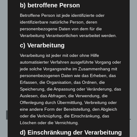
b) betroffene Person
Anklage nach Abschaltung von „Archetyp Market“ erhoben
3. August 2026
Betroffene Person ist jede identifizierte oder
identifizierbare natürliche Person, deren
Hannover: Polizei stoppt 166 Trunkenheitsfahrten bei
personenbezogene Daten von dem für die
Großkontrolle
Verarbeitung Verantwortlichen verarbeitet werden.
2. August 2026
c) Verarbeitung
Hannover Klassik Open Air 2026: Französische Oper im
Verarbeitung ist jeder mit oder ohne Hilfe
Maschpark
automatisierter Verfahren ausgeführte Vorgang oder
2. August 2026
jede solche Vorgangsreihe im Zusammenhang mit
personenbezogenen Daten wie das Erheben, das
Schwarz Digits und Zscaler starten souveräne Cloud-
Erfassen, die Organisation, das Ordnen, die
Sicherheitsplattform für Europa
Speicherung, die Anpassung oder Veränderung, das
2. August 2026
Auslesen, das Abfragen, die Verwendung, die
Offenlegung durch Übermittlung, Verbreitung oder
eine andere Form der Bereitstellung, den Abgleich
Kategorien
oder die Verknüpfung, die Einschränkung, das
Löschen oder die Vernichtung.
Blaulicht
2.797
d) Einschränkung der Verarbeitung