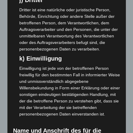
j) Dritter
Oktober 2023
(114)
Dritter ist eine natürliche oder juristische Person,
September 2023
(133)
Behörde, Einrichtung oder andere Stelle außer der
August 2023
(134)
betroffenen Person, dem Verantwortlichen, dem
Auftragsverarbeiter und den Personen, die unter der
Juli 2023
(118)
unmittelbaren Verantwortung des Verantwortlichen
Juni 2023
(142)
oder des Auftragsverarbeiters befugt sind, die
Mai 2023
(139)
personenbezogenen Daten zu verarbeiten.
April 2023
(155)
k) Einwilligung
März 2023
(174)
Einwilligung ist jede von der betroffenen Person
Februar 2023
(154)
freiwillig für den bestimmten Fall in informierter Weise
und unmissverständlich abgegebene
Januar 2023
(140)
Willensbekundung in Form einer Erklärung oder einer
Dezember 2022
(130)
sonstigen eindeutigen bestätigenden Handlung, mit
der die betroffene Person zu verstehen gibt, dass sie
November 2022
(167)
mit der Verarbeitung der sie betreffenden
Oktober 2022
(166)
personenbezogenen Daten einverstanden ist.
September 2022
(205)
August 2022
(166)
Name und Anschrift des für die