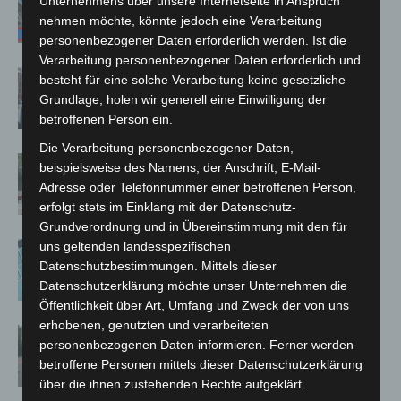
Unternehmens über unsere Internetseite in Anspruch
A7 – Polizei sucht Zeugen
nehmen möchte, könnte jedoch eine Verarbeitung
personenbezogener Daten erforderlich werden. Ist die
Verarbeitung personenbezogener Daten erforderlich und
Celle: Mensch stirbt bei Bagger-Unfall
besteht für eine solche Verarbeitung keine gesetzliche
auf Baustelle
Grundlage, holen wir generell eine Einwilligung der
betroffenen Person ein.
Die Verarbeitung personenbezogener Daten,
Gasleitung bei McDonald’s-Umbau in
beispielsweise des Namens, der Anschrift, E-Mail-
Langenhagen beschädigt
Adresse oder Telefonnummer einer betroffenen Person,
erfolgt stets im Einklang mit der Datenschutz-
Grundverordnung und in Übereinstimmung mit den für
uns geltenden landesspezifischen
Anklage nach Abschaltung von
Datenschutzbestimmungen. Mittels dieser
„Archetyp Market“ erhoben
Datenschutzerklärung möchte unser Unternehmen die
Öffentlichkeit über Art, Umfang und Zweck der von uns
erhobenen, genutzten und verarbeiteten
Hannover: Polizei stoppt 166
personenbezogenen Daten informieren. Ferner werden
Trunkenheitsfahrten bei
betroffene Personen mittels dieser Datenschutzerklärung
Großkontrolle
über die ihnen zustehenden Rechte aufgeklärt.