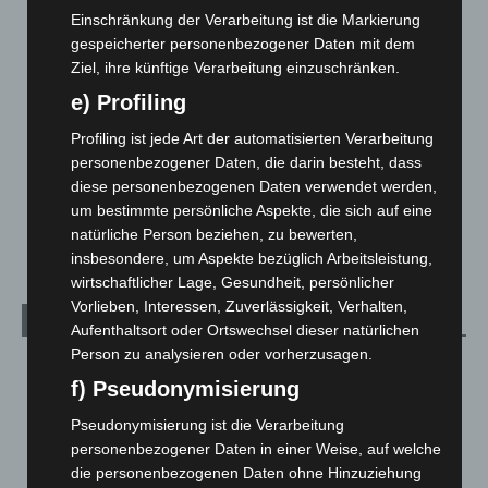
Corona-News
712
Einschränkung der Verarbeitung ist die Markierung
Hannover und Region
5.034
gespeicherter personenbezogener Daten mit dem
Langenhagen und Ortsteile
3.249
Ziel, ihre künftige Verarbeitung einzuschränken.
Leserbriefe
1
e) Profiling
Menschen
2
Profiling ist jede Art der automatisierten Verarbeitung
personenbezogener Daten, die darin besteht, dass
Über uns
1
diese personenbezogenen Daten verwendet werden,
Veranstaltungen
1.887
um bestimmte persönliche Aspekte, die sich auf eine
Welt
1.269
natürliche Person beziehen, zu bewerten,
insbesondere, um Aspekte bezüglich Arbeitsleistung,
wirtschaftlicher Lage, Gesundheit, persönlicher
Vorlieben, Interessen, Zuverlässigkeit, Verhalten,
Archiv
Aufenthaltsort oder Ortswechsel dieser natürlichen
Person zu analysieren oder vorherzusagen.
August 2026
(9)
f) Pseudonymisierung
Juli 2026
(73)
Pseudonymisierung ist die Verarbeitung
Juni 2026
(139)
personenbezogener Daten in einer Weise, auf welche
Mai 2026
(99)
die personenbezogenen Daten ohne Hinzuziehung