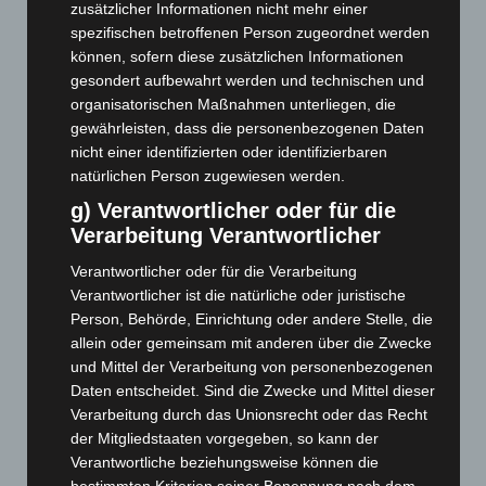
April 2026
(99)
zusätzlicher Informationen nicht mehr einer
spezifischen betroffenen Person zugeordnet werden
März 2026
(115)
können, sofern diese zusätzlichen Informationen
Februar 2026
(109)
gesondert aufbewahrt werden und technischen und
organisatorischen Maßnahmen unterliegen, die
Januar 2026
(122)
gewährleisten, dass die personenbezogenen Daten
Dezember 2025
(103)
nicht einer identifizierten oder identifizierbaren
November 2025
(114)
natürlichen Person zugewiesen werden.
Oktober 2025
(112)
g) Verantwortlicher oder für die
Verarbeitung Verantwortlicher
September 2025
(93)
August 2025
(90)
Verantwortlicher oder für die Verarbeitung
Verantwortlicher ist die natürliche oder juristische
Juli 2025
(90)
Person, Behörde, Einrichtung oder andere Stelle, die
Juni 2025
(103)
allein oder gemeinsam mit anderen über die Zwecke
Mai 2025
(112)
und Mittel der Verarbeitung von personenbezogenen
Daten entscheidet. Sind die Zwecke und Mittel dieser
April 2025
(88)
Verarbeitung durch das Unionsrecht oder das Recht
März 2025
(111)
der Mitgliedstaaten vorgegeben, so kann der
Verantwortliche beziehungsweise können die
Februar 2025
(96)