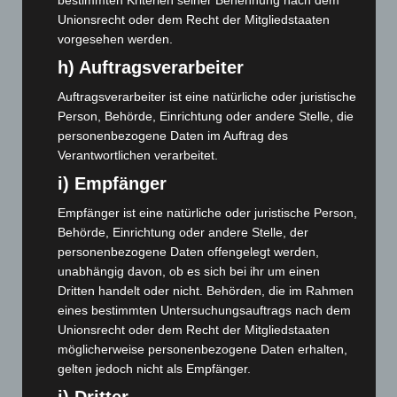
bestimmten Kriterien seiner Benennung nach dem
Januar 2025
(88)
Unionsrecht oder dem Recht der Mitgliedstaaten
Dezember 2024
(89)
vorgesehen werden.
November 2024
(94)
h) Auftragsverarbeiter
Oktober 2024
(93)
Auftragsverarbeiter ist eine natürliche oder juristische
September 2024
(112)
Person, Behörde, Einrichtung oder andere Stelle, die
personenbezogene Daten im Auftrag des
August 2024
(107)
Verantwortlichen verarbeitet.
Juli 2024
(89)
i) Empfänger
Juni 2024
(107)
Empfänger ist eine natürliche oder juristische Person,
Mai 2024
(149)
Behörde, Einrichtung oder andere Stelle, der
April 2024
(102)
personenbezogene Daten offengelegt werden,
unabhängig davon, ob es sich bei ihr um einen
März 2024
(103)
Dritten handelt oder nicht. Behörden, die im Rahmen
Februar 2024
(103)
eines bestimmten Untersuchungsauftrags nach dem
Januar 2024
(111)
Unionsrecht oder dem Recht der Mitgliedstaaten
möglicherweise personenbezogene Daten erhalten,
Dezember 2023
(130)
gelten jedoch nicht als Empfänger.
November 2023
(130)