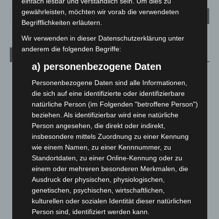
einfach lesbar und verständlich sein. Um dies zu
gewährleisten, möchten wir vorab die verwendeten
Begrifflichkeiten erläutern.
Wir verwenden in dieser Datenschutzerklärung unter
anderem die folgenden Begriffe:
Aktuelle Beiträge
a) personenbezogene Daten
Region Hannover: 21 neue Notfallsanitäter starten beim
Personenbezogene Daten sind alle Informationen,
Roten Kreuz
die sich auf eine identifizierte oder identifizierbare
5. August 2026
natürliche Person (im Folgenden "betroffene Person")
Mann läuft mit Hockeyschläger über A7 – Polizei sucht
beziehen. Als identifizierbar wird eine natürliche
Zeugen
Person angesehen, die direkt oder indirekt,
5. August 2026
insbesondere mittels Zuordnung zu einer Kennung
wie einem Namen, zu einer Kennnummer, zu
Celle: Mensch stirbt bei Bagger-Unfall auf Baustelle
Standortdaten, zu einer Online-Kennung oder zu
5. August 2026
einem oder mehreren besonderen Merkmalen, die
Ausdruck der physischen, physiologischen,
Gasleitung bei McDonald’s-Umbau in Langenhagen
genetischen, psychischen, wirtschaftlichen,
beschädigt
kulturellen oder sozialen Identität dieser natürlichen
5. August 2026
Person sind, identifiziert werden kann.