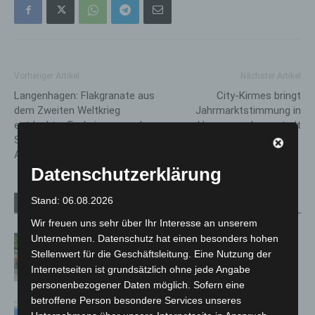
Vorheriger Artikel
Nächster Artikel
Langenhagen: Flakgranate aus
City-Kirmes bringt
dem Zweiten Weltkrieg
Jahrmarktstimmung in
entdeckt – Evakuierung und
Hannovers Innenstadt
Sprengung noch am heutigen
Abend
Datenschutzerklärung
Stand: 06.08.2026
Verwandte Artikel
Mehr vom Autor
Wir freuen uns sehr über Ihr Interesse an unserem
Unternehmen. Datenschutz hat einen besonders hohen
Region Hannover: 21 neue
Stellenwert für die Geschäftsleitung. Eine Nutzung der
Notfallsanitäter starten beim Roten
Internetseiten ist grundsätzlich ohne jede Angabe
Kreuz
personenbezogener Daten möglich. Sofern eine
betroffene Person besondere Services unseres
Mann läuft mit Hockeyschläger über