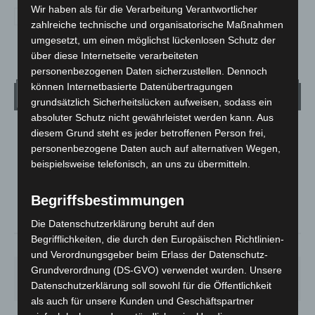
Wir haben als für die Verarbeitung Verantwortlicher
zahlreiche technische und organisatorische Maßnahmen
umgesetzt, um einen möglichst lückenlosen Schutz der
über diese Internetseite verarbeiteten
personenbezogenen Daten sicherzustellen. Dennoch
können Internetbasierte Datenübertragungen
Wetter
grundsätzlich Sicherheitslücken aufweisen, sodass ein
absoluter Schutz nicht gewährleistet werden kann. Aus
diesem Grund steht es jeder betroffenen Person frei,
LANGENHAGEN
personenbezogene Daten auch auf alternativen Wegen,
Mäßig Bewölkt
beispielsweise telefonisch, an uns zu übermitteln.
°
24.1
°
C
22.9
Begriffsbestimmungen
°
22.8
Die Datenschutzerklärung beruht auf den
Begrifflichkeiten, die durch den Europäischen Richtlinien-
37%
5.4m/s
29%
und Verordnungsgeber beim Erlass der Datenschutz-
Grundverordnung (DS-GVO) verwendet wurden. Unsere
DO.
FR.
SA.
SO.
MO.
28
°
25
°
27
°
32
°
35
°
Datenschutzerklärung soll sowohl für die Öffentlichkeit
als auch für unsere Kunden und Geschäftspartner