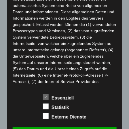
automatisiertes System eine Reihe von allgemeinen
März 2024
(103)
Daten und Informationen. Diese allgemeinen Daten und
Februar 2024
(103)
Informationen werden in den Logfiles des Servers
gespeichert. Erfasst werden können die (1) verwendeten
Januar 2024
(111)
Browsertypen und Versionen, (2) das vom zugreifenden
Dezember 2023
(130)
System verwendete Betriebssystem, (3) die
November 2023
(130)
Internetseite, von welcher ein zugreifendes System auf
unsere Internetseite gelangt (sogenannte Referrer), (4)
Oktober 2023
(114)
die Unterwebseiten, welche über ein zugreifendes
September 2023
(133)
System auf unserer Internetseite angesteuert werden,
August 2023
(134)
(5) das Datum und die Uhrzeit eines Zugriffs auf die
Internetseite, (6) eine Internet-Protokoll-Adresse (IP-
Juli 2023
(118)
Adresse), (7) der Internet-Service-Provider des
Juni 2023
(142)
zugreifenden Systems und (8) sonstige ähnliche Daten
und Informationen, die der Gefahrenabwehr im Falle von
Mai 2023
(139)
Essenziell
Angriffen auf unsere informationstechnologischen
April 2023
(155)
Systeme dienen.
Statistik
März 2023
(174)
Bei der Nutzung dieser allgemeinen Daten und
Externe Dienste
Februar 2023
(154)
Informationen ziehen wird keine Rückschlüsse auf die
betroffene Person. Diese Informationen werden vielmehr