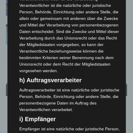
A7 – Polizei sucht Zeugen
Verantwortlicher ist die natürliche oder juristische
Person, Behörde, Einrichtung oder andere Stelle, die
allein oder gemeinsam mit anderen über die Zwecke
und Mittel der Verarbeitung von personenbezogenen
Anklage nach Abschaltung von
Daten entscheidet. Sind die Zwecke und Mittel dieser
„Archetyp Market“ erhoben
Verarbeitung durch das Unionsrecht oder das Recht
der Mitgliedstaaten vorgegeben, so kann der
Verantwortliche beziehungsweise können die
bestimmten Kriterien seiner Benennung nach dem
Unionsrecht oder dem Recht der Mitgliedstaaten
vorgesehen werden.
h) Auftragsverarbeiter
Wetter
Auftragsverarbeiter ist eine natürliche oder juristische
Person, Behörde, Einrichtung oder andere Stelle, die
personenbezogene Daten im Auftrag des
LANGENHAGEN
Verantwortlichen verarbeitet.
Bedeckt
i) Empfänger
°
20.7
°
C
19.7
Empfänger ist eine natürliche oder juristische Person,