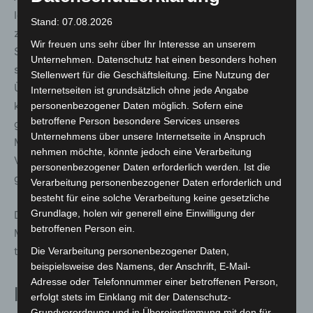
IdeenExpo GmbH, unterstrich die enge Verbindung
Stand: 07.08.2026
zwischen der neuen Talk-Reihe und dem
Wir freuen uns sehr über Ihr Interesse an unserem
Selbstverständnis der Veranstaltung: „Die IdeenExpo
Unternehmen. Datenschutz hat einen besonders hohen
steht seit Anbeginn für Optimismus, Neugier und die
Stellenwert für die Geschäftsleitung. Eine Nutzung der
Überzeugung, dass wir unsere Zukunft selbst gestalten
Internetseiten ist grundsätzlich ohne jede Angabe
können. Genau deshalb passt die Reihe ‚Yes, we can!‘ so
personenbezogener Daten möglich. Sofern eine
betroffene Person besondere Services unseres
gut zu unserer Veranstaltung. Wir brauchen wieder mehr
Unternehmens über unsere Internetseite in Anspruch
Mut, Chancen zu erkennen, Neues auszuprobieren und
nehmen möchte, könnte jedoch eine Verarbeitung
Veränderungen als Möglichkeit zu begreifen. Denn: Es
personenbezogener Daten erforderlich werden. Ist die
gibt nichts Gutes, außer man tut es!“
Verarbeitung personenbezogener Daten erforderlich und
besteht für eine solche Verarbeitung keine gesetzliche
Grundlage, holen wir generell eine Einwilligung der
Die große Resonanz auf den Auftakt zeige, dass viele
betroffenen Person ein.
Menschen den Wunsch nach einer solchen Debatte
teilen.
Die Verarbeitung personenbezogener Daten,
beispielsweise des Namens, der Anschrift, E-Mail-
Adresse oder Telefonnummer einer betroffenen Person,
Innovationspotenzial besser
erfolgt stets im Einklang mit der Datenschutz-
Grundverordnung und in Übereinstimmung mit den für