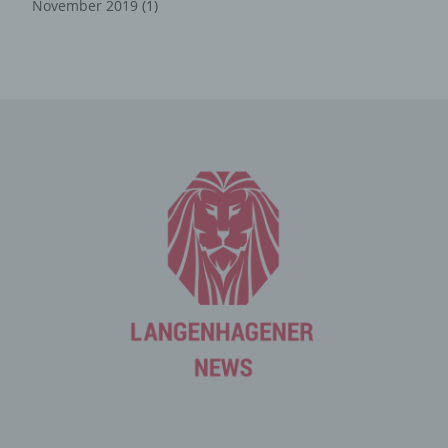
November 2019
(1)
Internet-Service-Provider (ISP) der betroffenen Person
vergebene IP-Adresse, das Datum sowie die Uhrzeit der
Registrierung gespeichert. Die Speicherung dieser Daten
erfolgt vor dem Hintergrund, dass nur so der Missbrauch
unserer Dienste verhindert werden kann, und diese
Daten im Bedarfsfall ermöglichen, begangene Straftaten
aufzuklären. Insofern ist die Speicherung dieser Daten
zur Absicherung des für die Verarbeitung
Verantwortlichen erforderlich. Eine Weitergabe dieser
Daten an Dritte erfolgt grundsätzlich nicht, sofern keine
gesetzliche Pflicht zur Weitergabe besteht oder die
Weitergabe der Strafverfolgung dient.
Die Registrierung der betroffenen Person unter
freiwilliger Angabe personenbezogener Daten dient dem
für die Verarbeitung Verantwortlichen dazu, der
betroffenen Person Inhalte oder Leistungen anzubieten,
die aufgrund der Natur der Sache nur registrierten
Benutzern angeboten werden können. Registrierten
Personen steht die Möglichkeit frei, die bei der
Registrierung angegebenen personenbezogenen Daten