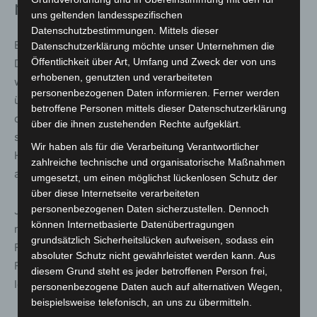
nutzen
uns geltenden landesspezifischen
Datenschutzbestimmungen. Mittels dieser
Ein zentrales Thema des Abends war die Frage, wie
Datenschutzerklärung möchte unser Unternehmen die
Öffentlichkeit über Art, Umfang und Zweck der von uns
Deutschland seine Innovationskraft stärker in
erhobenen, genutzten und verarbeiteten
wirtschaftlichen Erfolg und gesellschaftlichen Fortschritt
personenbezogenen Daten informieren. Ferner werden
übersetzen kann. Dr. Jacob Beautemps verwies darauf,
betroffene Personen mittels dieser Datenschutzerklärung
dass häufig Probleme statt Lösungen im Vordergrund
über die ihnen zustehenden Rechte aufgeklärt.
stehen. Künstliche Intelligenz könne viele aktuelle
Wir haben als für die Verarbeitung Verantwortlicher
Herausforderungen adressieren, werde jedoch oft vor
zahlreiche technische und organisatorische Maßnahmen
allem mit Ängsten verknüpft.
umgesetzt, um einen möglichst lückenlosen Schutz der
über diese Internetseite verarbeiteten
personenbezogenen Daten sicherzustellen. Dennoch
Julian Yogeshwar plädierte für mehr Mut im Umgang mit
können Internetbasierte Datenübertragungen
neuen Technologien und Unternehmensgründungen.
grundsätzlich Sicherheitslücken aufweisen, sodass ein
Fehlendes Risikokapital, Bürokratie und eine geringe
absoluter Schutz nicht gewährleistet werden kann. Aus
Fehlerkultur seien zentrale Hürden, wenn aus guten
diesem Grund steht es jeder betroffenen Person frei,
Ideen erfolgreiche Unternehmen entstehen sollen.
personenbezogene Daten auch auf alternativen Wegen,
beispielsweise telefonisch, an uns zu übermitteln.