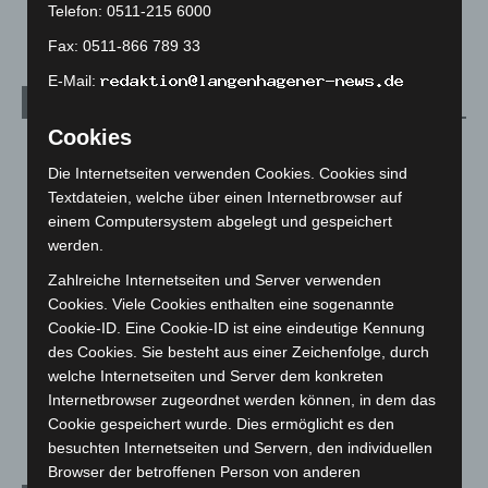
Telefon: 0511-215 6000
3. August 2026
Fax: 0511-866 789 33
E-Mail:
Kategorien
Cookies
Blaulicht
2.799
Die Internetseiten verwenden Cookies. Cookies sind
Corona-News
712
Textdateien, welche über einen Internetbrowser auf
Hannover und Region
5.037
einem Computersystem abgelegt und gespeichert
werden.
Langenhagen und Ortsteile
3.250
Leserbriefe
1
Zahlreiche Internetseiten und Server verwenden
Cookies. Viele Cookies enthalten eine sogenannte
Menschen
2
Cookie-ID. Eine Cookie-ID ist eine eindeutige Kennung
Über uns
1
des Cookies. Sie besteht aus einer Zeichenfolge, durch
welche Internetseiten und Server dem konkreten
Veranstaltungen
1.887
Internetbrowser zugeordnet werden können, in dem das
Welt
1.270
Cookie gespeichert wurde. Dies ermöglicht es den
besuchten Internetseiten und Servern, den individuellen
Browser der betroffenen Person von anderen