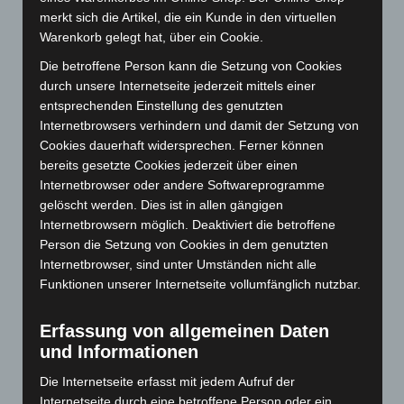
merkt sich die Artikel, die ein Kunde in den virtuellen
Juni 2025
(103)
Warenkorb gelegt hat, über ein Cookie.
Mai 2025
(112)
Die betroffene Person kann die Setzung von Cookies
April 2025
(88)
durch unsere Internetseite jederzeit mittels einer
März 2025
(111)
entsprechenden Einstellung des genutzten
Internetbrowsers verhindern und damit der Setzung von
Februar 2025
(96)
Cookies dauerhaft widersprechen. Ferner können
Januar 2025
(88)
bereits gesetzte Cookies jederzeit über einen
Internetbrowser oder andere Softwareprogramme
Dezember 2024
(89)
gelöscht werden. Dies ist in allen gängigen
November 2024
(94)
Internetbrowsern möglich. Deaktiviert die betroffene
Oktober 2024
(93)
Person die Setzung von Cookies in dem genutzten
Internetbrowser, sind unter Umständen nicht alle
September 2024
(112)
Funktionen unserer Internetseite vollumfänglich nutzbar.
August 2024
(107)
Juli 2024
(89)
Erfassung von allgemeinen Daten
Juni 2024
(107)
und Informationen
Mai 2024
(149)
Die Internetseite erfasst mit jedem Aufruf der
Internetseite durch eine betroffene Person oder ein
April 2024
(102)