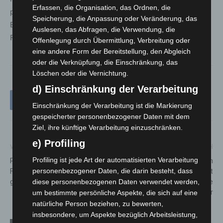
Erfassen, die Organisation, das Ordnen, die
positioniert sich die Veranstaltung nicht nur als
Speicherung, die Anpassung oder Veränderung, das
Erlebnisort für Technik und Innovation, sondern auch als
Auslesen, das Abfragen, die Verwendung, die
Forum für gesellschaftlichen Austausch.
Offenlegung durch Übermittlung, Verbreitung oder
eine andere Form der Bereitstellung, den Abgleich
oder die Verknüpfung, die Einschränkung, das
Löschen oder die Vernichtung.
d) Einschränkung der Verarbeitung
Einschränkung der Verarbeitung ist die Markierung
gespeicherter personenbezogener Daten mit dem
Ziel, ihre künftige Verarbeitung einzuschränken.
e) Profiling
Vorheriger Artikel
Nächster Artikel
Profiling ist jede Art der automatisierten Verarbeitung
Raser auf der B 441:
Schwerpunktkontrollen in
Fahranfänger mit 108 km/h
Langenhagen: Polizei stoppt
personenbezogener Daten, die darin besteht, dass
gestoppt
alkoholisierte und berauschte
diese personenbezogenen Daten verwendet werden,
Fahrer
um bestimmte persönliche Aspekte, die sich auf eine
natürliche Person beziehen, zu bewerten,
insbesondere, um Aspekte bezüglich Arbeitsleistung,