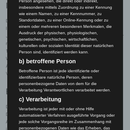
Person angesehen, die direkt oder indirekt,
IdeenExpo
insbesondere mittels Zuordnung zu einer Kennung
wie einem Namen, zu einer Kennnummer, zu
Standortdaten, zu einer Online-Kennung oder zu
Die IdeenExpo ist Europas größtes Technologie- und
einem oder mehreren besonderen Merkmalen, die
Innovationsfestival für junge Menschen. Vom 20. bis 28.
Ausdruck der physischen, physiologischen,
Juni 2026 präsentieren auf dem Messegelände Hannover
genetischen, psychischen, wirtschaftlichen,
mehr als 330 Aussteller über 800 Mitmach-Exponate in
kulturellen oder sozialen Identität dieser natürlichen
14 Themenbereichen. Hinzu kommen über 900
Person sind, identifiziert werden kann.
Workshops sowie zahlreiche Bühnenformate, Shows und
b) betroffene Person
Angebote zur Berufsorientierung. Der Eintritt ist an allen
Betroffene Person ist jede identifizierte oder
Veranstaltungstagen kostenfrei.
identifizierbare natürliche Person, deren
personenbezogene Daten von dem für die
Einordnung
Verarbeitung Verantwortlichen verarbeitet werden.
c) Verarbeitung
Die neue Talk-Reihe greift zentrale gesellschaftliche
Verarbeitung ist jeder mit oder ohne Hilfe
Debatten auf und ergänzt das Mitmach- und
automatisierter Verfahren ausgeführte Vorgang oder
Ausstellungsangebot der IdeenExpo um einen
jede solche Vorgangsreihe im Zusammenhang mit
personenbezogenen Daten wie das Erheben, das
inhaltlichen Diskurs zur Zukunftsgestaltung. Damit