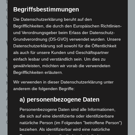
Dr. Florian Dreifus hob hervor, dass die Geschwindigkeit
Begriffsbestimmungen
des Wandels bei vielen Menschen Unsicherheit auslöse.
Umso wichtiger seien Akzeptanz, Tempo und der Wille,
Die Datenschutzerklärung beruht auf den
Veränderungen aktiv zu gestalten.
Begrifflichkeiten, die durch den Europäischen Richtlinien-
und Verordnungsgeber beim Erlass der Datenschutz-
Grundverordnung (DS-GVO) verwendet wurden. Unsere
Weitere Termine der Talk-Reihe
Datenschutzerklärung soll sowohl für die Öffentlichkeit
als auch für unsere Kunden und Geschäftspartner
Mit „Yes, we can!“ erweitert die IdeenExpo ihr Programm
einfach lesbar und verständlich sein. Um dies zu
gewährleisten, möchten wir vorab die verwendeten
um ein Dialogformat, das den Austausch zwischen
Begrifflichkeiten erläutern.
Wirtschaft, Wissenschaft, Politik und Gesellschaft in den
Wir verwenden in dieser Datenschutzerklärung unter
Mittelpunkt stellt. Nach dem Auftakt in Hannover folgen
anderem die folgenden Begriffe:
am 23. Juni Veranstaltungen in den Fagus-Werken in
Alfeld unter dem Titel „Vom Gestern ins Morgen – wie
a) personenbezogene Daten
gelingt der Umbruch?“ sowie am 24. Juni in
Personenbezogene Daten sind alle Informationen,
Braunschweig die Diskussion „Yes, we can! Next
die sich auf eine identifizierte oder identifizierbare
Generation – Wie wollen wir leben?“.
natürliche Person (im Folgenden "betroffene Person")
beziehen. Als identifizierbar wird eine natürliche