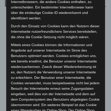
Internetbrowsern, die andere Cookies enthalten, zu
Archiv
unterscheiden. Ein bestimmter Internetbrowser kann
über die eindeutige Cookie-ID wiedererkannt und
August 2026
(12)
identifiziert werden.
Juli 2026
(73)
Durch den Einsatz von Cookies kann den Nutzern dieser
Juni 2026
(139)
Internetseite nutzerfreundlichere Services bereitstellen,
Mai 2026
(99)
die ohne die Cookie-Setzung nicht möglich wären.
April 2026
(99)
Mittels eines Cookies können die Informationen und
Angebote auf unserer Internetseite im Sinne des
März 2026
(115)
Benutzers optimiert werden. Cookies ermöglichen uns,
Februar 2026
(109)
wie bereits erwähnt, die Benutzer unserer Internetseite
Januar 2026
(122)
wiederzuerkennen. Zweck dieser Wiedererkennung ist
es, den Nutzern die Verwendung unserer Internetseite
Dezember 2025
(103)
zu erleichtern. Der Benutzer einer Internetseite, die
November 2025
(114)
Cookies verwendet, muss beispielsweise nicht bei jedem
Oktober 2025
(112)
Besuch der Internetseite erneut seine Zugangsdaten
eingeben, weil dies von der Internetseite und dem auf
September 2025
(93)
dem Computersystem des Benutzers abgelegten Cookie
August 2025
(90)
übernommen wird. Ein weiteres Beispiel ist das Cookie
Juli 2025
(90)
eines Warenkorbes im Online-Shop. Der Online-Shop