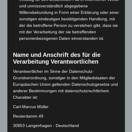
und unmissverständlich abgegebene
Brand im „Haus der Begegnung“ in Neuwarmbüchen schnell
Willensbekundung in Form einer Erklärung oder einer
eingedämmt
sonstigen eindeutigen bestätigenden Handlung, mit
6. August 2026
der die betroffene Person zu verstehen gibt, dass sie
mit der Verarbeitung der sie betreffenden
Region Hannover: 21 neue Notfallsanitäter starten beim
personenbezogenen Daten einverstanden ist.
Roten Kreuz
5. August 2026
Name und Anschrift des für die
Mann läuft mit Hockeyschläger über A7 – Polizei sucht
Verarbeitung Verantwortlichen
Zeugen
Verantwortlicher im Sinne der Datenschutz-
5. August 2026
Grundverordnung, sonstiger in den Mitgliedstaaten der
Europäischen Union geltenden Datenschutzgesetze und
Celle: Mensch stirbt bei Bagger-Unfall auf Baustelle
anderer Bestimmungen mit datenschutzrechtlichem
5. August 2026
Charakter ist:
Gasleitung bei McDonald’s-Umbau in Langenhagen
Carl-Marcus Müller
beschädigt
5. August 2026
Reuterdamm 49
30853 Langenhagen - Deutschland
Anklage nach Abschaltung von „Archetyp Market“ erhoben