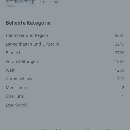
7. Januar 2022
Vorschriften Angaben, die eine schnelle elektronische
Kontaktaufnahme zu unserem Unternehmen sowie eine
unmittelbare Kommunikation mit uns ermöglichen, was
Beliebte Kategorie
ebenfalls eine allgemeine Adresse der sogenannten
elektronischen Post (E-Mail-Adresse) umfasst. Sofern
Hannover und Region
5037
eine betroffene Person per E-Mail oder über ein
Kontaktformular den Kontakt mit dem für die
Langenhagen und Ortsteile
3249
Verarbeitung Verantwortlichen aufnimmt, werden die von
Blaulicht
2799
der betroffenen Person übermittelten
Veranstaltungen
1887
personenbezogenen Daten automatisch gespeichert.
Solche auf freiwilliger Basis von einer betroffenen Person
Welt
1270
an den für die Verarbeitung Verantwortlichen
Corona-News
712
übermittelten personenbezogenen Daten werden für
Menschen
2
Zwecke der Bearbeitung oder der Kontaktaufnahme zur
betroffenen Person gespeichert. Es erfolgt keine
Über uns
1
Weitergabe dieser personenbezogenen Daten an Dritte.
Leserbriefe
1
Kommentarfunktion im Blog auf der
Internetseite