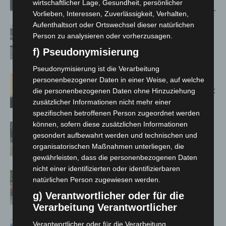
wirtschaftlicher Lage, Gesundheit, persönlicher
Verwandte Artikel
Mehr vom Autor
Vorlieben, Interessen, Zuverlässigkeit, Verhalten,
Aufenthaltsort oder Ortswechsel dieser natürlichen
Niedersachsen: Feuerwehrkräfte
Person zu analysieren oder vorherzusagen.
kehren nach Waldbrandeinsatz aus
f) Pseudonymisierung
Spanien zurück
Pseudonymisierung ist die Verarbeitung
Hannover: Erste Tigermücken-
personenbezogener Daten in einer Weise, auf welche
Population in Niedersachsen entdeckt
die personenbezogenen Daten ohne Hinzuziehung
zusätzlicher Informationen nicht mehr einer
spezifischen betroffenen Person zugeordnet werden
können, sofern diese zusätzlichen Informationen
Brand im „Haus der Begegnung“ in
gesondert aufbewahrt werden und technischen und
Neuwarmbüchen schnell eingedämmt
organisatorischen Maßnahmen unterliegen, die
gewährleisten, dass die personenbezogenen Daten
nicht einer identifizierten oder identifizierbaren
Region Hannover: 21 neue
natürlichen Person zugewiesen werden.
Notfallsanitäter starten beim Roten
g) Verantwortlicher oder für die
Kreuz
Verarbeitung Verantwortlicher
Mann läuft mit Hockeyschläger über
Verantwortlicher oder für die Verarbeitung