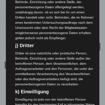
Behörde, Einrichtung oder andere Stelle, der
°
18.8
personenbezogene Daten offengelegt werden,
unabhängig davon, ob es sich bei ihr um einen
58%
3.1m/s
98%
Dritten handelt oder nicht. Behörden, die im Rahmen
eines bestimmten Untersuchungsauftrags nach dem
FR.
SA.
SO.
MO.
DI.
Unionsrecht oder dem Recht der Mitgliedstaaten
21
°
27
°
33
°
29
°
24
°
möglicherweise personenbezogene Daten erhalten,
gelten jedoch nicht als Empfänger.
j) Dritter
Dritter ist eine natürliche oder juristische Person,
Behörde, Einrichtung oder andere Stelle außer der
betroffenen Person, dem Verantwortlichen, dem
Aktuelle Beiträge
Auftragsverarbeiter und den Personen, die unter der
unmittelbaren Verantwortung des Verantwortlichen
Niedersachsen: Feuerwehrkräfte kehren nach
Waldbrandeinsatz aus Spanien zurück
oder des Auftragsverarbeiters befugt sind, die
personenbezogenen Daten zu verarbeiten.
7. August 2026
k) Einwilligung
Hannover: Erste Tigermücken-Population in Niedersachsen
entdeckt
Einwilligung ist jede von der betroffenen Person
7. August 2026
freiwillig für den bestimmten Fall in informierter Weise