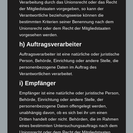
Dezember 2025
(103)
Verarbeitung durch das Unionsrecht oder das Recht
der Mitgliedstaaten vorgegeben, so kann der
November 2025
(114)
Verantwortliche beziehungsweise können die
Oktober 2025
(112)
bestimmten Kriterien seiner Benennung nach dem
September 2025
(93)
Unionsrecht oder dem Recht der Mitgliedstaaten
vorgesehen werden.
August 2025
(90)
h) Auftragsverarbeiter
Juli 2025
(90)
Auftragsverarbeiter ist eine natürliche oder juristische
Juni 2025
(103)
Person, Behörde, Einrichtung oder andere Stelle, die
Mai 2025
(112)
personenbezogene Daten im Auftrag des
April 2025
(88)
Verantwortlichen verarbeitet.
März 2025
(111)
i) Empfänger
Februar 2025
(96)
Empfänger ist eine natürliche oder juristische Person,
Januar 2025
(88)
Behörde, Einrichtung oder andere Stelle, der
personenbezogene Daten offengelegt werden,
Dezember 2024
(89)
unabhängig davon, ob es sich bei ihr um einen
November 2024
(94)
Dritten handelt oder nicht. Behörden, die im Rahmen
eines bestimmten Untersuchungsauftrags nach dem
Oktober 2024
(93)
Unionsrecht oder dem Recht der Mitgliedstaaten