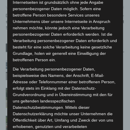
Internetseiten ist grundsätzlich ohne jede Angabe
Vorheriger Artikel
Nächster Artikel
personenbezogener Daten möglich. Sofern eine
betroffene Person besondere Services unseres
Donnerstag: Zahlreiche
Teddy und Einhorn beim Zoo-
städtische Einrichtungen von
Tierarzt
Unternehmens über unsere Internetseite in Anspruch
Streik betroffen
nehmen möchte, könnte jedoch eine Verarbeitung
personenbezogener Daten erforderlich werden. Ist die
Verarbeitung personenbezogener Daten erforderlich und
besteht für eine solche Verarbeitung keine gesetzliche
Verwandte Artikel
Mehr vom Autor
Grundlage, holen wir generell eine Einwilligung der
betroffenen Person ein.
Niedersachsen: Feuerwehrkräfte
Die Verarbeitung personenbezogener Daten,
kehren nach Waldbrandeinsatz aus
beispielsweise des Namens, der Anschrift, E-Mail-
Spanien zurück
Adresse oder Telefonnummer einer betroffenen Person,
erfolgt stets im Einklang mit der Datenschutz-
Brand im „Haus der Begegnung“ in
Grundverordnung und in Übereinstimmung mit den für
Neuwarmbüchen schnell eingedämmt
uns geltenden landesspezifischen
Datenschutzbestimmungen. Mittels dieser
Datenschutzerklärung möchte unser Unternehmen die
Region Hannover: 21 neue
Öffentlichkeit über Art, Umfang und Zweck der von uns
Notfallsanitäter starten beim Roten
erhobenen, genutzten und verarbeiteten