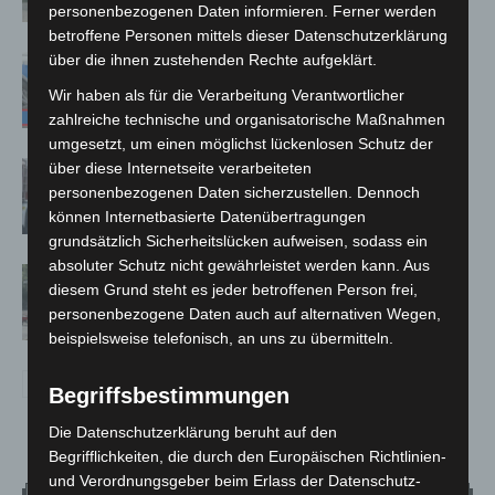
Kreuz
personenbezogenen Daten informieren. Ferner werden
betroffene Personen mittels dieser Datenschutzerklärung
über die ihnen zustehenden Rechte aufgeklärt.
Mann läuft mit Hockeyschläger über
A7 – Polizei sucht Zeugen
Wir haben als für die Verarbeitung Verantwortlicher
zahlreiche technische und organisatorische Maßnahmen
umgesetzt, um einen möglichst lückenlosen Schutz der
Celle: Mensch stirbt bei Bagger-Unfall
über diese Internetseite verarbeiteten
personenbezogenen Daten sicherzustellen. Dennoch
auf Baustelle
können Internetbasierte Datenübertragungen
grundsätzlich Sicherheitslücken aufweisen, sodass ein
absoluter Schutz nicht gewährleistet werden kann. Aus
Gasleitung bei McDonald’s-Umbau in
diesem Grund steht es jeder betroffenen Person frei,
Langenhagen beschädigt
personenbezogene Daten auch auf alternativen Wegen,
beispielsweise telefonisch, an uns zu übermitteln.
Begriffsbestimmungen
Die Datenschutzerklärung beruht auf den
Begrifflichkeiten, die durch den Europäischen Richtlinien-
und Verordnungsgeber beim Erlass der Datenschutz-