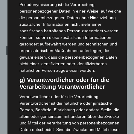
Pseudonymisierung ist die Verarbeitung
Über uns
1
personenbezogener Daten in einer Weise, auf welche
Veranstaltungen
1.887
die personenbezogenen Daten ohne Hinzuziehung
zusätzlicher Informationen nicht mehr einer
Welt
1.270
spezifischen betroffenen Person zugeordnet werden
können, sofern diese zusätzlichen Informationen
gesondert aufbewahrt werden und technischen und
organisatorischen Maßnahmen unterliegen, die
Archiv
gewährleisten, dass die personenbezogenen Daten
August 2026
(12)
nicht einer identifizierten oder identifizierbaren
natürlichen Person zugewiesen werden.
Juli 2026
(73)
g) Verantwortlicher oder für die
Juni 2026
(139)
Verarbeitung Verantwortlicher
Mai 2026
(99)
Verantwortlicher oder für die Verarbeitung
April 2026
(99)
Verantwortlicher ist die natürliche oder juristische
März 2026
(115)
Person, Behörde, Einrichtung oder andere Stelle, die
allein oder gemeinsam mit anderen über die Zwecke
Februar 2026
(109)
und Mittel der Verarbeitung von personenbezogenen
Januar 2026
(122)
Daten entscheidet. Sind die Zwecke und Mittel dieser