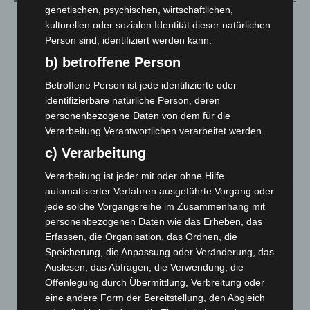
genetischen, psychischen, wirtschaftlichen,
Niedersachsen: Feuerwehrkräfte kehren nach
kulturellen oder sozialen Identität dieser natürlichen
Waldbrandeinsatz aus Spanien zurück
Person sind, identifiziert werden kann.
7. August 2026
b) betroffene Person
Hannover: Erste Tigermücken-Population in Niedersachsen
Betroffene Person ist jede identifizierte oder
entdeckt
identifizierbare natürliche Person, deren
7. August 2026
personenbezogene Daten von dem für die
Verarbeitung Verantwortlichen verarbeitet werden.
Brand im „Haus der Begegnung“ in Neuwarmbüchen schnell
eingedämmt
c) Verarbeitung
6. August 2026
Verarbeitung ist jeder mit oder ohne Hilfe
Region Hannover: 21 neue Notfallsanitäter starten beim
automatisierter Verfahren ausgeführte Vorgang oder
Roten Kreuz
jede solche Vorgangsreihe im Zusammenhang mit
5. August 2026
personenbezogenen Daten wie das Erheben, das
Erfassen, die Organisation, das Ordnen, die
Mann läuft mit Hockeyschläger über A7 – Polizei sucht
Speicherung, die Anpassung oder Veränderung, das
Zeugen
Auslesen, das Abfragen, die Verwendung, die
5. August 2026
Offenlegung durch Übermittlung, Verbreitung oder
eine andere Form der Bereitstellung, den Abgleich
Celle: Mensch stirbt bei Bagger-Unfall auf Baustelle