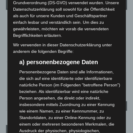
Wetter
Grundverordnung (DS-GVO) verwendet wurden. Unsere
Datenschutzerklärung soll sowohl für die Öffentlichkeit
als auch für unsere Kunden und Geschäftspartner
LANGENHAGEN
einfach lesbar und verständlich sein. Um dies zu
Bedeckt
gewährleisten, möchten wir vorab die verwendeten
Begrifflichkeiten erläutern.
°
17.8
°
C
16.5
Wir verwenden in dieser Datenschutzerklärung unter
°
15.6
anderem die folgenden Begriffe:
a) personenbezogene Daten
78%
1.3m/s
94%
Personenbezogene Daten sind alle Informationen,
SA.
SO.
MO.
DI.
MI.
die sich auf eine identifizierte oder identifizierbare
27
°
33
°
28
°
22
°
13
°
natürliche Person (im Folgenden "betroffene Person")
beziehen. Als identifizierbar wird eine natürliche
Person angesehen, die direkt oder indirekt,
insbesondere mittels Zuordnung zu einer Kennung
wie einem Namen, zu einer Kennnummer, zu
Standortdaten, zu einer Online-Kennung oder zu
einem oder mehreren besonderen Merkmalen, die
Aktuelle Beiträge
Ausdruck der physischen, physiologischen,