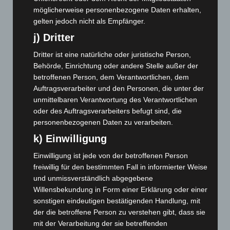
September 2024
(112)
möglicherweise personenbezogene Daten erhalten,
August 2024
(107)
gelten jedoch nicht als Empfänger.
Juli 2024
(89)
j) Dritter
Juni 2024
(107)
Dritter ist eine natürliche oder juristische Person,
Mai 2024
(149)
Behörde, Einrichtung oder andere Stelle außer der
betroffenen Person, dem Verantwortlichen, dem
April 2024
(102)
Auftragsverarbeiter und den Personen, die unter der
März 2024
(103)
unmittelbaren Verantwortung des Verantwortlichen
Februar 2024
(103)
oder des Auftragsverarbeiters befugt sind, die
personenbezogenen Daten zu verarbeiten.
Januar 2024
(111)
k) Einwilligung
Dezember 2023
(130)
Einwilligung ist jede von der betroffenen Person
November 2023
(130)
freiwillig für den bestimmten Fall in informierter Weise
Oktober 2023
(114)
und unmissverständlich abgegebene
September 2023
(133)
Willensbekundung in Form einer Erklärung oder einer
sonstigen eindeutigen bestätigenden Handlung, mit
August 2023
(134)
der die betroffene Person zu verstehen gibt, dass sie
Juli 2023
(118)
mit der Verarbeitung der sie betreffenden