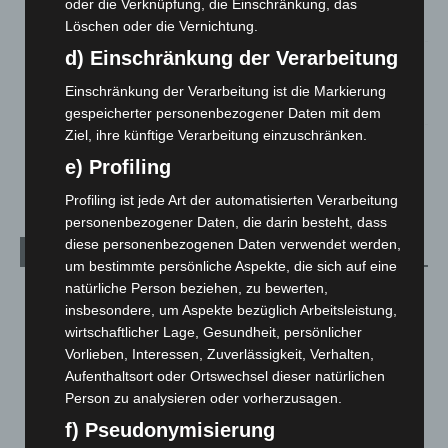
oder die Verknüpfung, die Einschränkung, das
5. August 2026
Löschen oder die Vernichtung.
d) Einschränkung der Verarbeitung
Gasleitung bei McDonald’s-Umbau in Langenhagen
beschädigt
Einschränkung der Verarbeitung ist die Markierung
5. August 2026
gespeicherter personenbezogener Daten mit dem
Ziel, ihre künftige Verarbeitung einzuschränken.
Anklage nach Abschaltung von „Archetyp Market“ erhoben
e) Profiling
3. August 2026
Profiling ist jede Art der automatisierten Verarbeitung
personenbezogener Daten, die darin besteht, dass
diese personenbezogenen Daten verwendet werden,
Kategorien
um bestimmte persönliche Aspekte, die sich auf eine
natürliche Person beziehen, zu bewerten,
Blaulicht
2.799
insbesondere, um Aspekte bezüglich Arbeitsleistung,
Corona-News
712
wirtschaftlicher Lage, Gesundheit, persönlicher
Hannover und Region
5.037
Vorlieben, Interessen, Zuverlässigkeit, Verhalten,
Aufenthaltsort oder Ortswechsel dieser natürlichen
Langenhagen und Ortsteile
3.250
Person zu analysieren oder vorherzusagen.
Leserbriefe
1
f) Pseudonymisierung
Menschen
2