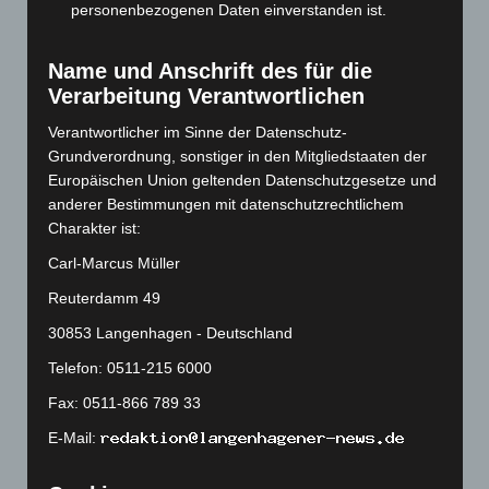
Juni 2023
(142)
personenbezogenen Daten einverstanden ist.
Mai 2023
(139)
Name und Anschrift des für die
April 2023
(155)
Verarbeitung Verantwortlichen
März 2023
(174)
Verantwortlicher im Sinne der Datenschutz-
Februar 2023
(154)
Grundverordnung, sonstiger in den Mitgliedstaaten der
Januar 2023
(140)
Europäischen Union geltenden Datenschutzgesetze und
anderer Bestimmungen mit datenschutzrechtlichem
Dezember 2022
(130)
Charakter ist:
November 2022
(167)
Carl-Marcus Müller
Oktober 2022
(166)
Reuterdamm 49
September 2022
(205)
30853 Langenhagen - Deutschland
August 2022
(166)
Telefon: 0511-215 6000
Juli 2022
(133)
Juni 2022
(167)
Fax: 0511-866 789 33
Mai 2022
(177)
E-Mail:
April 2022
(198)