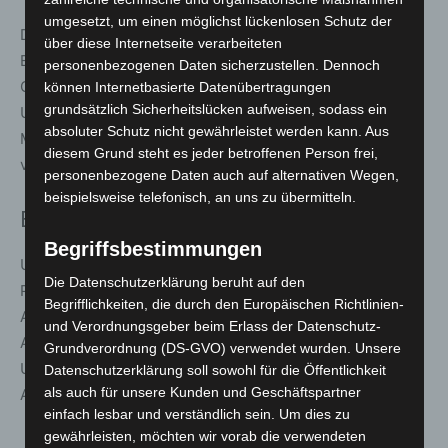
umgesetzt, um einen möglichst lückenlosen Schutz der
Der 2,7 Kilometer lange Rundkurs führte vom
über diese Internetseite verarbeiteten
Eingangsbereich über Meyers Hof, das australische
personenbezogenen Daten sicherzustellen. Dennoch
Outback und den Dschungelpalast, weiter durch die
können Internetbasierte Datenübertragungen
grundsätzlich Sicherheitslücken aufweisen, sodass ein
Unterwasserwelt von Yukon Bay bis hinauf zum Afi
absoluter Schutz nicht gewährleistet werden kann. Aus
Mountain. Je nach Kondition konnte die Strecke ein- bis
diesem Grund steht es jeder betroffenen Person frei,
viermal absolviert werden.
personenbezogene Daten auch auf alternativen Wegen,
beispielsweise telefonisch, an uns zu übermitteln.
Breite Unterstützung für den ZOO-RUN
Begriffsbestimmungen
Unterstützt wurde die Veranstaltung von zahlreichen
Die Datenschutzerklärung beruht auf den
Partnern, darunter Gehrke Econ, LOTTO Niedersachsen,
Begrifflichkeiten, die durch den Europäischen Richtlinien-
AVE Audio Visual Equipment, das Einbecker Brauhaus,
und Verordnungsgeber beim Erlass der Datenschutz-
Audi BKK, Gemüsekiste, Kai Deeke, die Johanniter
Grundverordnung (DS-GVO) verwendet wurden. Unsere
Unfallhilfe, die Zoofreunde Hannover e.V. sowie die
Datenschutzerklärung soll sowohl für die Öffentlichkeit
als auch für unsere Kunden und Geschäftspartner
Agentur Eichels GmbH.
einfach lesbar und verständlich sein. Um dies zu
gewährleisten, möchten wir vorab die verwendeten