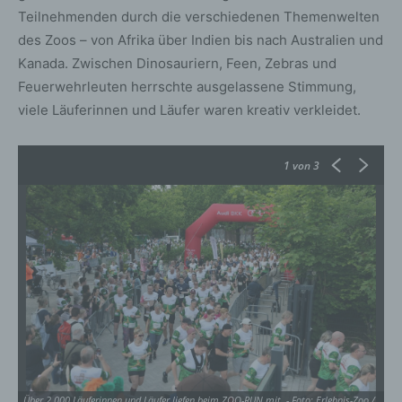
Teilnehmenden durch die verschiedenen Themenwelten
des Zoos – von Afrika über Indien bis nach Australien und
Kanada. Zwischen Dinosauriern, Feen, Zebras und
Feuerwehrleuten herrschte ausgelassene Stimmung,
viele Läuferinnen und Läufer waren kreativ verkleidet.
1
von 3
Über 2.000 Läuferinnen und Läufer liefen beim ZOO-RUN mit. - Foto: Erlebnis-Zoo /
De