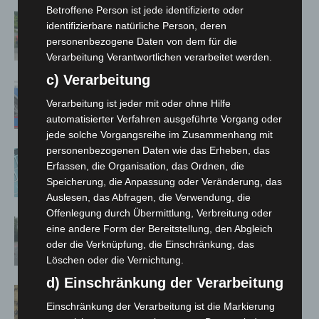
Betroffene Person ist jede identifizierte oder
Region Hannover: 21 neue
identifizierbare natürliche Person, deren
Notfallsanitäter starten beim Roten
personenbezogene Daten von dem für die
Kreuz
Verarbeitung Verantwortlichen verarbeitet werden.
c) Verarbeitung
Mann läuft mit Hockeyschläger über
A7 – Polizei sucht Zeugen
Verarbeitung ist jeder mit oder ohne Hilfe
automatisierter Verfahren ausgeführte Vorgang oder
jede solche Vorgangsreihe im Zusammenhang mit
personenbezogenen Daten wie das Erheben, das
Anklage nach Abschaltung von
Erfassen, die Organisation, das Ordnen, die
„Archetyp Market“ erhoben
Speicherung, die Anpassung oder Veränderung, das
Auslesen, das Abfragen, die Verwendung, die
Offenlegung durch Übermittlung, Verbreitung oder
Hannover: Polizei stoppt 166
eine andere Form der Bereitstellung, den Abgleich
Trunkenheitsfahrten bei
oder die Verknüpfung, die Einschränkung, das
Großkontrolle
Löschen oder die Vernichtung.
d) Einschränkung der Verarbeitung
Hannover Klassik Open Air 2026:
Einschränkung der Verarbeitung ist die Markierung
Französische Oper im Maschpark