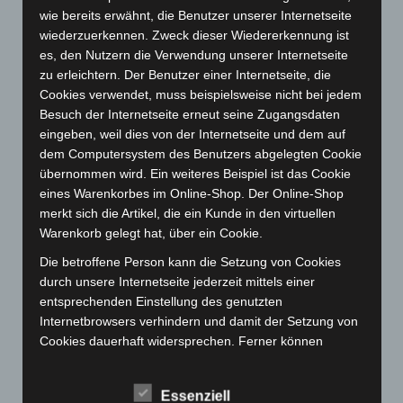
wie bereits erwähnt, die Benutzer unserer Internetseite
November 2023
(130)
wiederzuerkennen. Zweck dieser Wiedererkennung ist
Oktober 2023
(114)
es, den Nutzern die Verwendung unserer Internetseite
September 2023
(133)
zu erleichtern. Der Benutzer einer Internetseite, die
Cookies verwendet, muss beispielsweise nicht bei jedem
August 2023
(134)
Besuch der Internetseite erneut seine Zugangsdaten
Juli 2023
(118)
eingeben, weil dies von der Internetseite und dem auf
Juni 2023
(142)
dem Computersystem des Benutzers abgelegten Cookie
übernommen wird. Ein weiteres Beispiel ist das Cookie
Mai 2023
(139)
eines Warenkorbes im Online-Shop. Der Online-Shop
April 2023
(155)
merkt sich die Artikel, die ein Kunde in den virtuellen
März 2023
(174)
Warenkorb gelegt hat, über ein Cookie.
Februar 2023
(154)
Die betroffene Person kann die Setzung von Cookies
durch unsere Internetseite jederzeit mittels einer
Januar 2023
(140)
entsprechenden Einstellung des genutzten
Dezember 2022
(130)
Internetbrowsers verhindern und damit der Setzung von
November 2022
(167)
Cookies dauerhaft widersprechen. Ferner können
bereits gesetzte Cookies jederzeit über einen
Oktober 2022
(166)
Internetbrowser oder andere Softwareprogramme
September 2022
(205)
Essenziell
gelöscht werden. Dies ist in allen gängigen