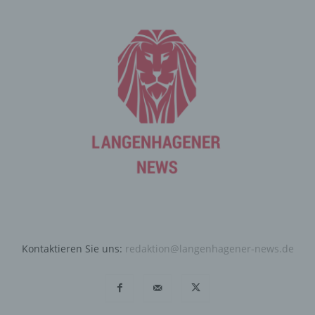
Ziel ausgewertet, den Datenschutz und die
Datensicherheit in unserem Unternehmen zu erhöhen,
um letztlich ein optimales Schutzniveau für die von uns
verarbeiteten personenbezogenen Daten
sicherzustellen. Die anonymen Daten der Server-Logfiles
werden getrennt von allen durch eine betroffene Person
angegebenen personenbezogenen Daten gespeichert.
Registrierung auf unserer
Internetseite
Die betroffene Person hat die Möglichkeit, sich auf der
Internetseite des für die Verarbeitung Verantwortlichen
unter Angabe von personenbezogenen Daten zu
registrieren. Welche personenbezogenen Daten dabei
an den für die Verarbeitung Verantwortlichen übermittelt
Kontaktieren Sie uns:
redaktion@langenhagener-news.de
werden, ergibt sich aus der jeweiligen Eingabemaske,
die für die Registrierung verwendet wird. Die von der
betroffenen Person eingegebenen personenbezogenen
Daten werden ausschließlich für die interne Verwendung