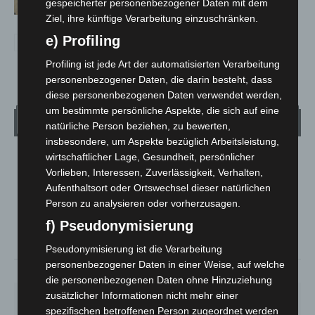
gespeicherter personenbezogener Daten mit dem
Ziel, ihre künftige Verarbeitung einzuschränken.
e) Profiling
Profiling ist jede Art der automatisierten Verarbeitung
personenbezogener Daten, die darin besteht, dass
diese personenbezogenen Daten verwendet werden,
um bestimmte persönliche Aspekte, die sich auf eine
Wetter
natürliche Person beziehen, zu bewerten,
insbesondere, um Aspekte bezüglich Arbeitsleistung,
wirtschaftlicher Lage, Gesundheit, persönlicher
LANGENHAGEN
Vorlieben, Interessen, Zuverlässigkeit, Verhalten,
Mäßig Bewölkt
Aufenthaltsort oder Ortswechsel dieser natürlichen
°
16.8
Person zu analysieren oder vorherzusagen.
°
C
16.4
f) Pseudonymisierung
°
14.9
Pseudonymisierung ist die Verarbeitung
personenbezogener Daten in einer Weise, auf welche
78%
3m/s
26%
die personenbezogenen Daten ohne Hinzuziehung
zusätzlicher Informationen nicht mehr einer
FR.
SA.
SO.
MO.
DI.
21
°
26
°
32
°
30
°
24
°
spezifischen betroffenen Person zugeordnet werden