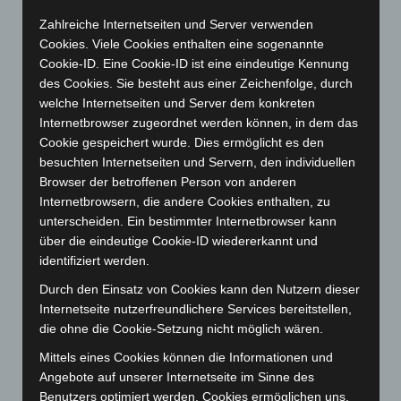
Februar 2025
(96)
Zahlreiche Internetseiten und Server verwenden
Januar 2025
(88)
Cookies. Viele Cookies enthalten eine sogenannte
Cookie-ID. Eine Cookie-ID ist eine eindeutige Kennung
Dezember 2024
(89)
des Cookies. Sie besteht aus einer Zeichenfolge, durch
November 2024
(94)
welche Internetseiten und Server dem konkreten
Oktober 2024
(93)
Internetbrowser zugeordnet werden können, in dem das
Cookie gespeichert wurde. Dies ermöglicht es den
September 2024
(112)
besuchten Internetseiten und Servern, den individuellen
August 2024
(107)
Browser der betroffenen Person von anderen
Internetbrowsern, die andere Cookies enthalten, zu
Juli 2024
(89)
unterscheiden. Ein bestimmter Internetbrowser kann
Juni 2024
(107)
über die eindeutige Cookie-ID wiedererkannt und
Mai 2024
(149)
identifiziert werden.
April 2024
(102)
Durch den Einsatz von Cookies kann den Nutzern dieser
Internetseite nutzerfreundlichere Services bereitstellen,
März 2024
(103)
die ohne die Cookie-Setzung nicht möglich wären.
Februar 2024
(103)
Mittels eines Cookies können die Informationen und
Januar 2024
(111)
Angebote auf unserer Internetseite im Sinne des
Dezember 2023
(130)
Benutzers optimiert werden. Cookies ermöglichen uns,