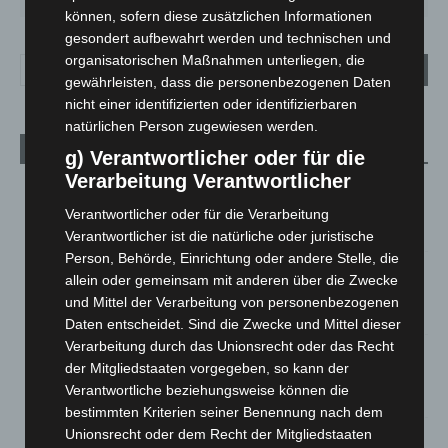
können, sofern diese zusätzlichen Informationen
gesondert aufbewahrt werden und technischen und
organisatorischen Maßnahmen unterliegen, die
gewährleisten, dass die personenbezogenen Daten
nicht einer identifizierten oder identifizierbaren
natürlichen Person zugewiesen werden.
Aktuelle Beiträge
g) Verantwortlicher oder für die
Verarbeitung Verantwortlicher
Brand im „Haus der Begegnung“ in Neuwarmbüchen schnell
eingedämmt
Verantwortlicher oder für die Verarbeitung
6. August 2026
Verantwortlicher ist die natürliche oder juristische
Person, Behörde, Einrichtung oder andere Stelle, die
Region Hannover: 21 neue Notfallsanitäter starten beim
allein oder gemeinsam mit anderen über die Zwecke
Roten Kreuz
und Mittel der Verarbeitung von personenbezogenen
5. August 2026
Daten entscheidet. Sind die Zwecke und Mittel dieser
Verarbeitung durch das Unionsrecht oder das Recht
Mann läuft mit Hockeyschläger über A7 – Polizei sucht
der Mitgliedstaaten vorgegeben, so kann der
Zeugen
Verantwortliche beziehungsweise können die
5. August 2026
bestimmten Kriterien seiner Benennung nach dem
Unionsrecht oder dem Recht der Mitgliedstaaten
Celle: Mensch stirbt bei Bagger-Unfall auf Baustelle