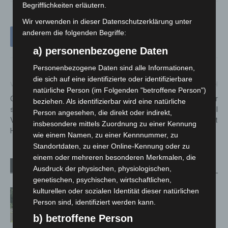
Begrifflichkeiten erläutern.
Wir verwenden in dieser Datenschutzerklärung unter
anderem die folgenden Begriffe:
a) personenbezogene Daten
Personenbezogene Daten sind alle Informationen,
die sich auf eine identifizierte oder identifizierbare
Vorheriger Artikel
Nächster Artikel
natürliche Person (im Folgenden "betroffene Person")
Christopher Street Day 2026
Neuer Schulhof an der
beziehen. Als identifizierbar wird eine natürliche
sorgt für
Grundschule Engelbostel
Person angesehen, die direkt oder indirekt,
Verkehrsbeeinträchtigungen in
offiziell eröffnet
insbesondere mittels Zuordnung zu einer Kennung
Hannover
wie einem Namen, zu einer Kennnummer, zu
Standortdaten, zu einer Online-Kennung oder zu
einem oder mehreren besonderen Merkmalen, die
Verwandte Artikel
Mehr vom Autor
Ausdruck der physischen, physiologischen,
genetischen, psychischen, wirtschaftlichen,
kulturellen oder sozialen Identität dieser natürlichen
Brand im „Haus der Begegnung“ in
Person sind, identifiziert werden kann.
Neuwarmbüchen schnell eingedämmt
b) betroffene Person