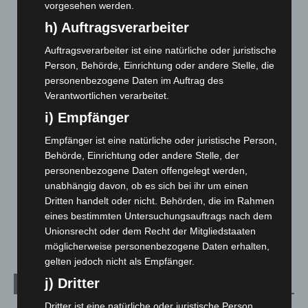
vorgesehen werden.
5. August 2026
h) Auftragsverarbeiter
Gasleitung bei McDonald’s-Umbau in Langenhagen
Auftragsverarbeiter ist eine natürliche oder juristische
beschädigt
Person, Behörde, Einrichtung oder andere Stelle, die
5. August 2026
personenbezogene Daten im Auftrag des
Verantwortlichen verarbeitet.
Anklage nach Abschaltung von „Archetyp Market“ erhoben
3. August 2026
i) Empfänger
Empfänger ist eine natürliche oder juristische Person,
Hannover: Polizei stoppt 166 Trunkenheitsfahrten bei
Großkontrolle
Behörde, Einrichtung oder andere Stelle, der
personenbezogene Daten offengelegt werden,
2. August 2026
unabhängig davon, ob es sich bei ihr um einen
Hannover Klassik Open Air 2026: Französische Oper im
Dritten handelt oder nicht. Behörden, die im Rahmen
Maschpark
eines bestimmten Untersuchungsauftrags nach dem
2. August 2026
Unionsrecht oder dem Recht der Mitgliedstaaten
möglicherweise personenbezogene Daten erhalten,
gelten jedoch nicht als Empfänger.
j) Dritter
Kategorien
Dritter ist eine natürliche oder juristische Person,