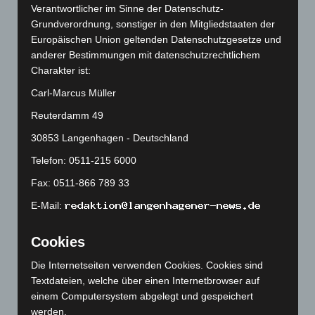
Verantwortlicher im Sinne der Datenschutz-
Mai 2026
(99)
Grundverordnung, sonstiger in den Mitgliedstaaten der
April 2026
(99)
Europäischen Union geltenden Datenschutzgesetze und
März 2026
(115)
anderer Bestimmungen mit datenschutzrechtlichem
Charakter ist:
Februar 2026
(109)
Carl-Marcus Müller
Januar 2026
(122)
Reuterdamm 49
Dezember 2025
(103)
November 2025
(114)
30853 Langenhagen - Deutschland
Oktober 2025
(112)
Telefon: 0511-215 6000
September 2025
(93)
Fax: 0511-866 789 33
August 2025
(90)
E-Mail:
Juli 2025
(90)
Cookies
Juni 2025
(103)
Mai 2025
(112)
Die Internetseiten verwenden Cookies. Cookies sind
Textdateien, welche über einen Internetbrowser auf
April 2025
(88)
einem Computersystem abgelegt und gespeichert
März 2025
(111)
werden.