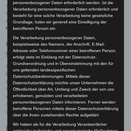
personenbezogener Daten erforderlich werden. Ist die
verbinden und ein weiteres, bislang wenig erforschtes
Verarbeitung personenbezogener Daten erforderlich und
Waldgebiet einzubeziehen. So soll ein
besteht für eine solche Verarbeitung keine gesetzliche
zusammenhängender Lebensraum von über
120.000
Grundlage, holen wir generell eine Einwilligung der
Hektar
für die Gibbons entstehen.
betroffenen Person ein.
Die Verarbeitung personenbezogener Daten,
Rückkehr der Gibbons nach Hannover
beispielsweise des Namens, der Anschrift, E-Mail-
Adresse oder Telefonnummer einer betroffenen Person,
geplant
erfolgt stets im Einklang mit der Datenschutz-
Grundverordnung und in Übereinstimmung mit den für
Auch im Erlebnis-Zoo selbst wird das Thema sichtbar
uns geltenden landesspezifischen
bleiben. Mit der Erweiterung des Dschungelpalastes
Datenschutzbestimmungen. Mittels dieser
entsteht derzeit ein neues Kletterareal, in das künftig
Datenschutzerklärung möchte unser Unternehmen die
Gibbons einziehen sollen. „Wir freuen uns wirklich sehr
Öffentlichkeit über Art, Umfang und Zweck der von uns
erhobenen, genutzten und verarbeiteten
auf die Rückkehr der Gibbons mit ihrem einzigartigen
personenbezogenen Daten informieren. Ferner werden
Gesang“, so Casdorff. Das neue Areal soll umfassend
betroffene Personen mittels dieser Datenschutzerklärung
über Lebensweise und Bedrohung der Tiere informieren.
über die ihnen zustehenden Rechte aufgeklärt.
Wir haben als für die Verarbeitung Verantwortlicher
Laufstrecke quer durch den Zoo
zahlreiche technische und organisatorische Maßnahmen