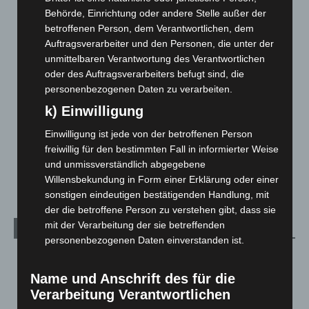
Blaulicht
2.798
Behörde, Einrichtung oder andere Stelle außer der
Corona-News
712
betroffenen Person, dem Verantwortlichen, dem
Auftragsverarbeiter und den Personen, die unter der
Hannover und Region
5.035
unmittelbaren Verantwortung des Verantwortlichen
Langenhagen und Ortsteile
3.249
oder des Auftragsverarbeiters befugt sind, die
Leserbriefe
1
personenbezogenen Daten zu verarbeiten.
Menschen
2
k) Einwilligung
Über uns
1
Einwilligung ist jede von der betroffenen Person
freiwillig für den bestimmten Fall in informierter Weise
Veranstaltungen
1.887
und unmissverständlich abgegebene
Welt
1.269
Willensbekundung in Form einer Erklärung oder einer
sonstigen eindeutigen bestätigenden Handlung, mit
der die betroffene Person zu verstehen gibt, dass sie
mit der Verarbeitung der sie betreffenden
Archiv
personenbezogenen Daten einverstanden ist.
August 2026
(10)
Name und Anschrift des für die
Juli 2026
(73)
Verarbeitung Verantwortlichen
Juni 2026
(139)