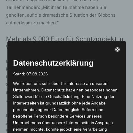
Teilnehmenden: „Mit ihrer Teilnahme haben Sie
geholfen, auf die dramatische Situation der Gibbons
aufmerksam zu machen.“
Mehr als 9.000 Euro für Schutzprojekt in
Vietnam
Durch freiwillige Spenden der ZOO-RUN-Gemeinschaft
Datenschutzerklärung
kamen insgesamt
9.120 Euro
zusammen. Das Geld fließt
Stand: 07.08.2026
in ein Schutzprojekt für den Nördlichen Gelbwangen-
Wir freuen uns sehr über Ihr Interesse an unserem
Schopfgibbon in Vietnam. Nach Angaben von Casdorff
Unternehmen. Datenschutz hat einen besonders hohen
sind die Bestände dieser Art in den vergangenen 50
Stellenwert für die Geschäftsleitung. Eine Nutzung der
Jahren um rund
50 Prozent
zurückgegangen.
Internetseiten ist grundsätzlich ohne jede Angabe
personenbezogener Daten möglich. Sofern eine
Das Projekt wird in Kooperation mit der Stiftung
betroffene Person besondere Services unseres
Artenschutz umgesetzt. Ziel ist es, zwei bestehende
Unternehmens über unsere Internetseite in Anspruch
nehmen möchte, könnte jedoch eine Verarbeitung
Schutzgebiete in Zentralvietnam miteinander zu