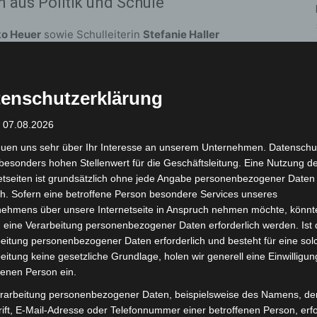
n aus Politik und Schule
ko Heuer
sowie Schulleiterin
Stefanie Haller
ines zeitgemäßen Schulhofs für die Entwicklung,
 Kinder.
enschutzerklärung
 gab
Andrea Wendland
, Geschäftsführerin und
: 07.08.2026
sarchitekturbüros aus Hannover. Sie erläuterte, wie
gebote und ökologische Aspekte bei der
euen uns sehr über Ihr Interesse an unserem Unternehmen. Datenschu
besonders hohen Stellenwert für die Geschäftsleitung. Eine Nutzung d
etseiten ist grundsätzlich ohne jede Angabe personenbezogener Daten
h. Sofern eine betroffene Person besondere Services unseres
altigem Konzept
nehmens über unsere Internetseite in Anspruch nehmen möchte, könnt
 eine Verarbeitung personenbezogener Daten erforderlich werden. Ist 
tige Spiel- und Bewegungsangebote, die sowohl freies
eitung personenbezogener Daten erforderlich und besteht für eine sol
. Neben klassischen Spielflächen wurde auch die
eitung keine gesetzliche Grundlage, holen wir generell eine Einwilligun
tegriert, um ökologische Anforderungen zu
fenen Person ein.
rarbeitung personenbezogener Daten, beispielsweise des Namens, de
ift, E-Mail-Adresse oder Telefonnummer einer betroffenen Person, erfo