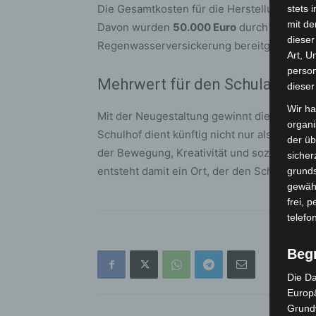
Die Gesamtkosten für die Herstellung der 
stets 
mit de
Davon wurden
50.000 Euro
durch eine För
dieser
Regenwasserversickerung bereitgestellt.
Art, U
person
Mehrwert für den Schulalltag
dieser
Wir ha
Mit der Neugestaltung gewinnt die Grundsch
organ
Schulhof dient künftig nicht nur als Pause
der üb
der Bewegung, Kreativität und soziales Mit
sicher
entsteht damit ein Ort, der den Schulalltag 
grunds
gewähr
frei, 
telefo
Beg
Die Da
Europä
Grund