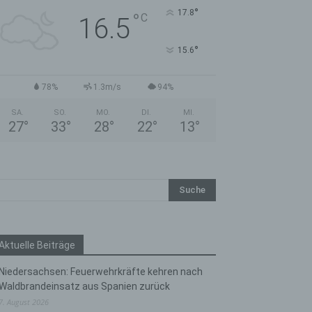
°
17.8
°
C
16.5
°
15.6
78%
1.3m/s
94%
SA.
SO.
MO.
DI.
MI.
27
°
33
°
28
°
22
°
13
°
Aktuelle Beiträge
Niedersachsen: Feuerwehrkräfte kehren nach
Waldbrandeinsatz aus Spanien zurück
7. August 2026