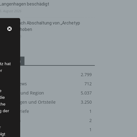
Langenhagen beschädigt
5. August 2026
Anklage nach Abschaltung von „Archetyp
Market“ erhoben
3. August 2026
Kategorien
tz hat
er
Blaulicht
2.799
Corona-News
712
e
Hannover und Region
5.037
die
Langenhagen und Ortsteile
3.250
che
g der
Leserbriefe
1
Menschen
2
r
Über uns
1
lgt