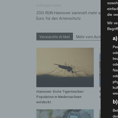
sowohl
Vorheriger Artikel
einfac
ZOO-RUN Hannover sammelt mehr als 9.000
die ve
Euro für den Artenschutz
Wir ve
Begrif
Verwandte Artikel
Mehr vom Autor
a
Per
ode
bez
ode
Na
od
phy
kul
Hannover: Erste Tigermücken-
Mann läuft 
we
Population in Niedersachsen
A7 – Polize
b)
entdeckt
Bet
de