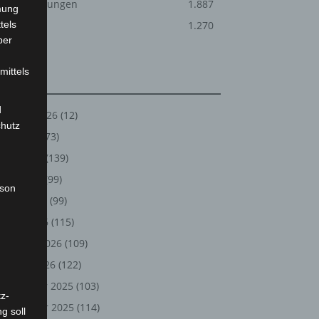
Veranstaltungen
1.887
mung
tels
Welt
1.270
ber
mittels
Archiv
d
August 2026
(12)
chutz
Juli 2026
(73)
Juni 2026
(139)
Mai 2026
(99)
rson
April 2026
(99)
März 2026
(115)
Februar 2026
(109)
Januar 2026
(122)
Dezember 2025
(103)
z-
November 2025
(114)
g soll