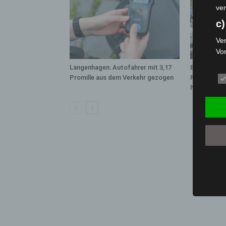
ver
c)
Ver
Vo
pe
Langenhagen: Autofahrer mit 3,17
Blaulichtme
da
Promille aus dem Verkehr gezogen
Polizei, Fe
das
hautnah erl
ode
die
d
Ein
per
ei
e)
Pro
Da
wer