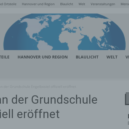
d Ortsteile
Hannover und Region
Blaulicht
Welt
Veranstaltungen
Mens
EILE
HANNOVER UND REGION
BLAULICHT
WELT
V
n der Grundschule Engelbostel offiziell eröffnet
an der Grundschule
iell eröffnet