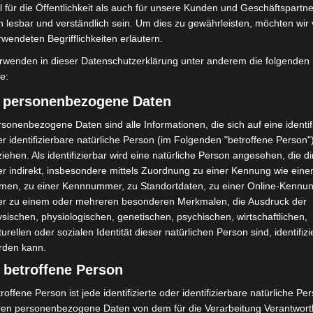
 für die Öffentlichkeit als auch für unsere Kunden und Geschäftspartne
Nächster Artikel
h lesbar und verständlich sein. Um dies zu gewährleisten, möchten wir
Hitze im Auto: ADAC warnt vor Lebensgefahr
rwendeten Begrifflichkeiten erläutern.
für Kinder und Tiere
rwenden in dieser Datenschutzerklärung unter anderem die folgenden
fe:
) personenbezogene Daten
sonenbezogene Daten sind alle Informationen, die sich auf eine identifi
r identifizierbare natürliche Person (im Folgenden "betroffene Person"
iehen. Als identifizierbar wird eine natürliche Person angesehen, die di
r indirekt, insbesondere mittels Zuordnung zu einer Kennung wie ein
men, zu einer Kennnummer, zu Standortdaten, zu einer Online-Kennu
er zu einem oder mehreren besonderen Merkmalen, die Ausdruck der
sischen, physiologischen, genetischen, psychischen, wirtschaftlichen,
turellen oder sozialen Identität dieser natürlichen Person sind, identifizi
mit Hockeyschläger über
Gasleitung bei McDonald’s-Umbau in
rden kann.
i sucht Zeugen
Langenhagen beschädigt
 betroffene Person
roffene Person ist jede identifizierte oder identifizierbare natürliche Pe
ren personenbezogene Daten von dem für die Verarbeitung Verantwort