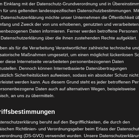
Außenanlagen beliefen sich auf rund
789.000 Euro
.
im Einklang mit der Datenschutz-Grundverordnung und in Übereinstim
n für uns geltenden landesspezifischen Datenschutzbestimmungen. Mit
derung der Region für Maßnahmen zur
 Datenschutzerklärung möchte unser Unternehmen die Öffentlichkeit ü
mfang und Zweck der von uns erhobenen, genutzten und verarbeiteten
enbezogenen Daten informieren. Ferner werden betroffene Personen 
 Datenschutzerklärung über die ihnen zustehenden Rechte aufgeklärt.
ben als für die Verarbeitung Verantwortlicher zahlreiche technische un
ule Engelbostel deutlich an Aufenthaltsqualität. Der
isatorische Maßnahmen umgesetzt, um einen möglichst lückenlosen S
nfläche, sondern auch als Lern- und Begegnungsraum,
er diese Internetseite verarbeiteten personenbezogenen Daten
einander unterstützt. Für Schülerinnen und Schüler
zustellen. Dennoch können Internetbasierte Datenübertragungen
nachhaltig bereichert.
ätzlich Sicherheitslücken aufweisen, sodass ein absoluter Schutz nicht
leistet werden kann. Aus diesem Grund steht es jeder betroffenen Pe
personenbezogene Daten auch auf alternativen Wegen, beispielsweise
nisch, an uns zu übermitteln.
riffsbestimmungen
tenschutzerklärung beruht auf den Begrifflichkeiten, die durch den
ischen Richtlinien- und Verordnungsgeber beim Erlass der Datenschut
verordnung (DS-GVO) verwendet wurden. Unsere Datenschutzerklärun