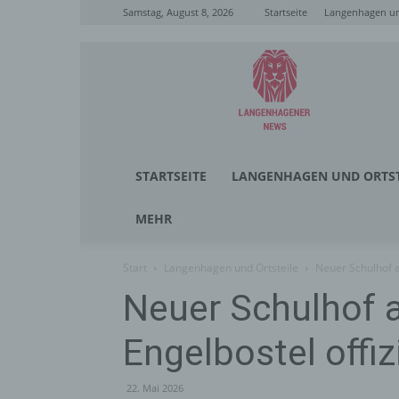
Samstag, August 8, 2026
Startseite
Langenhagen un
Langenhagener
News
STARTSEITE
LANGENHAGEN UND ORTST
MEHR
Start
Langenhagen und Ortsteile
Neuer Schulhof a
Neuer Schulhof 
Engelbostel offiz
22. Mai 2026