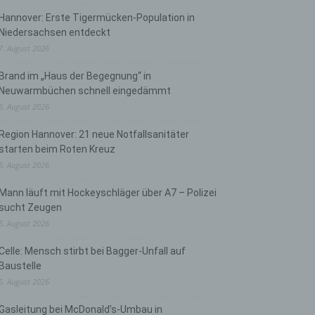
Hannover: Erste Tigermücken-Population in
Niedersachsen entdeckt
7. August 2026
Brand im „Haus der Begegnung“ in
Neuwarmbüchen schnell eingedämmt
6. August 2026
Region Hannover: 21 neue Notfallsanitäter
starten beim Roten Kreuz
5. August 2026
Mann läuft mit Hockeyschläger über A7 – Polizei
sucht Zeugen
5. August 2026
Celle: Mensch stirbt bei Bagger-Unfall auf
Baustelle
5. August 2026
Gasleitung bei McDonald’s-Umbau in