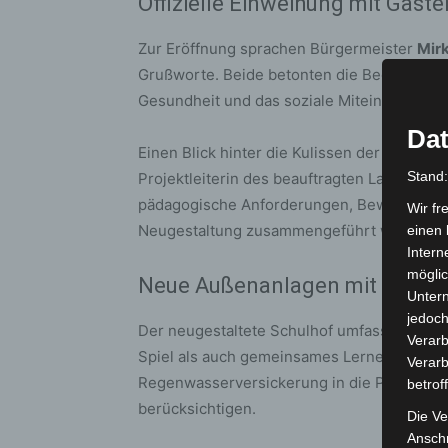
Offizielle Einweihung mit Gäste
Zur Eröffnung sprachen Bürgermeister
Mir
Grußworte. Beide betonten die Bedeutung e
Gesundheit und das soziale Miteinander der
Dat
Einen Blick hinter die Kulissen der Planung
Stand
Projektleiterin des beauftragten Landschaft
pädagogische Anforderungen, Bewegungsan
Wir fr
Neugestaltung zusammengeführt wurden.
einen 
Intern
möglic
Neue Außenanlagen mit nachh
Unter
jedoch
Der neugestaltete Schulhof umfasst vielfäl
Verarb
Spiel als auch gemeinsames Lernen fördern
Verarb
Regenwasserversickerung in die Planung in
betrof
berücksichtigen.
Die Ve
Anschr