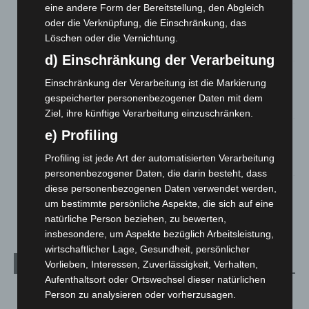
eine andere Form der Bereitstellung, den Abgleich
Brand im „Haus der Begegnung“ in Neuwarmbüchen schnell
oder die Verknüpfung, die Einschränkung, das
eingedämmt
Löschen oder die Vernichtung.
6. August 2026
d) Einschränkung der Verarbeitung
Region Hannover: 21 neue Notfallsanitäter starten beim
Einschränkung der Verarbeitung ist die Markierung
Roten Kreuz
gespeicherter personenbezogener Daten mit dem
5. August 2026
Ziel, ihre künftige Verarbeitung einzuschränken.
Mann läuft mit Hockeyschläger über A7 – Polizei sucht
e) Profiling
Zeugen
Profiling ist jede Art der automatisierten Verarbeitung
5. August 2026
personenbezogener Daten, die darin besteht, dass
diese personenbezogenen Daten verwendet werden,
Celle: Mensch stirbt bei Bagger-Unfall auf Baustelle
um bestimmte persönliche Aspekte, die sich auf eine
5. August 2026
natürliche Person beziehen, zu bewerten,
insbesondere, um Aspekte bezüglich Arbeitsleistung,
wirtschaftlicher Lage, Gesundheit, persönlicher
Kategorien
Vorlieben, Interessen, Zuverlässigkeit, Verhalten,
Aufenthaltsort oder Ortswechsel dieser natürlichen
Blaulicht
2.799
Person zu analysieren oder vorherzusagen.