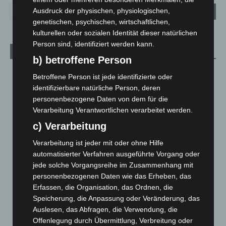
Ausdruck der physischen, physiologischen,
genetischen, psychischen, wirtschaftlichen,
kulturellen oder sozialen Identität dieser natürlichen
Person sind, identifiziert werden kann.
Aktuelle Beiträge
b) betroffene Person
Kunst trifft Weingenuss: Barbara-Susann Mehring zeigt ihre
Betroffene Person ist jede identifizierte oder
Werke im Jacques’ Wein-Depot Isernhagen
identifizierbare natürliche Person, deren
8. August 2026
personenbezogene Daten von dem für die
Verarbeitung Verantwortlichen verarbeitet werden.
A2: Zweite Turbobaustelle startet zwischen Hannover-West
und Bothfeld
c) Verarbeitung
8. August 2026
Verarbeitung ist jeder mit oder ohne Hilfe
automatisierter Verfahren ausgeführte Vorgang oder
Niedersachsen: Feuerwehrkräfte kehren nach
Waldbrandeinsatz aus Spanien zurück
jede solche Vorgangsreihe im Zusammenhang mit
personenbezogenen Daten wie das Erheben, das
7. August 2026
Erfassen, die Organisation, das Ordnen, die
Hannover: Erste Tigermücken-Population in Niedersachsen
Speicherung, die Anpassung oder Veränderung, das
entdeckt
Auslesen, das Abfragen, die Verwendung, die
7. August 2026
Offenlegung durch Übermittlung, Verbreitung oder