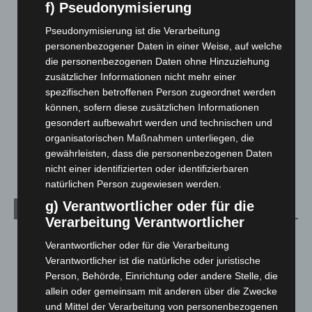
Corona-News
712
f) Pseudonymisierung
Hannover und Region
5.039
Pseudonymisierung ist die Verarbeitung
Langenhagen und Ortsteile
3.252
personenbezogener Daten in einer Weise, auf welche
die personenbezogenen Daten ohne Hinzuziehung
Leserbriefe
1
zusätzlicher Informationen nicht mehr einer
Menschen
2
spezifischen betroffenen Person zugeordnet werden
können, sofern diese zusätzlichen Informationen
Über uns
1
gesondert aufbewahrt werden und technischen und
Veranstaltungen
1.888
organisatorischen Maßnahmen unterliegen, die
Welt
1.271
gewährleisten, dass die personenbezogenen Daten
nicht einer identifizierten oder identifizierbaren
natürlichen Person zugewiesen werden.
g) Verantwortlicher oder für die
Archiv
Verarbeitung Verantwortlicher
August 2026
(14)
Verantwortlicher oder für die Verarbeitung
Juli 2026
(73)
Verantwortlicher ist die natürliche oder juristische
Person, Behörde, Einrichtung oder andere Stelle, die
Juni 2026
(139)
allein oder gemeinsam mit anderen über die Zwecke
Mai 2026
(99)
und Mittel der Verarbeitung von personenbezogenen