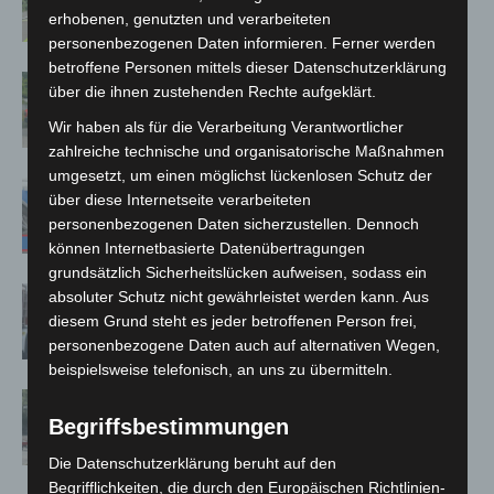
Neuwarmbüchen schnell eingedämmt
erhobenen, genutzten und verarbeiteten
personenbezogenen Daten informieren. Ferner werden
betroffene Personen mittels dieser Datenschutzerklärung
Region Hannover: 21 neue
über die ihnen zustehenden Rechte aufgeklärt.
Notfallsanitäter starten beim Roten
Wir haben als für die Verarbeitung Verantwortlicher
Kreuz
zahlreiche technische und organisatorische Maßnahmen
umgesetzt, um einen möglichst lückenlosen Schutz der
Mann läuft mit Hockeyschläger über
über diese Internetseite verarbeiteten
A7 – Polizei sucht Zeugen
personenbezogenen Daten sicherzustellen. Dennoch
können Internetbasierte Datenübertragungen
grundsätzlich Sicherheitslücken aufweisen, sodass ein
Celle: Mensch stirbt bei Bagger-Unfall
absoluter Schutz nicht gewährleistet werden kann. Aus
auf Baustelle
diesem Grund steht es jeder betroffenen Person frei,
personenbezogene Daten auch auf alternativen Wegen,
beispielsweise telefonisch, an uns zu übermitteln.
Gasleitung bei McDonald’s-Umbau in
Begriffsbestimmungen
Langenhagen beschädigt
Die Datenschutzerklärung beruht auf den
Begrifflichkeiten, die durch den Europäischen Richtlinien-