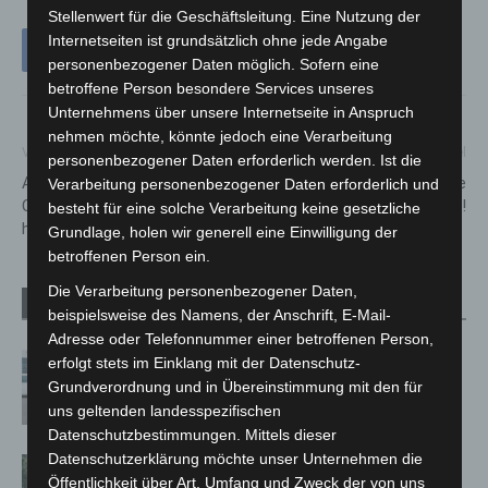
Stellenwert für die Geschäftsleitung. Eine Nutzung der
Internetseiten ist grundsätzlich ohne jede Angabe
personenbezogener Daten möglich. Sofern eine
betroffene Person besondere Services unseres
Unternehmens über unsere Internetseite in Anspruch
nehmen möchte, könnte jedoch eine Verarbeitung
Vorheriger Artikel
Nächster Artikel
personenbezogener Daten erforderlich werden. Ist die
Ab Sonntag: Neue
Bundespolizei: Liebe
Verarbeitung personenbezogener Daten erforderlich und
Coronamaßnahmen im
Maskenmuffel … ihr nervt!
besteht für eine solche Verarbeitung keine gesetzliche
hannoverschen Nahverkehr
Grundlage, holen wir generell eine Einwilligung der
betroffenen Person ein.
Die Verarbeitung personenbezogener Daten,
Verwandte Artikel
Mehr vom Autor
beispielsweise des Namens, der Anschrift, E-Mail-
Adresse oder Telefonnummer einer betroffenen Person,
Niedersachsen: Feuerwehrkräfte
erfolgt stets im Einklang mit der Datenschutz-
kehren nach Waldbrandeinsatz aus
Grundverordnung und in Übereinstimmung mit den für
Spanien zurück
uns geltenden landesspezifischen
Datenschutzbestimmungen. Mittels dieser
Datenschutzerklärung möchte unser Unternehmen die
Brand im „Haus der Begegnung“ in
Öffentlichkeit über Art, Umfang und Zweck der von uns