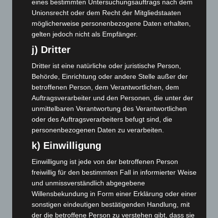
eines bestimmten Untersuchungsauftrags nach dem
Januar 2025
(88)
Unionsrecht oder dem Recht der Mitgliedstaaten
Dezember 2024
(89)
möglicherweise personenbezogene Daten erhalten,
gelten jedoch nicht als Empfänger.
November 2024
(94)
j) Dritter
Oktober 2024
(93)
Dritter ist eine natürliche oder juristische Person,
September 2024
(112)
Behörde, Einrichtung oder andere Stelle außer der
August 2024
(107)
betroffenen Person, dem Verantwortlichen, dem
Juli 2024
(89)
Auftragsverarbeiter und den Personen, die unter der
unmittelbaren Verantwortung des Verantwortlichen
Juni 2024
(107)
oder des Auftragsverarbeiters befugt sind, die
Mai 2024
(149)
personenbezogenen Daten zu verarbeiten.
April 2024
(102)
k) Einwilligung
März 2024
(103)
Einwilligung ist jede von der betroffenen Person
Februar 2024
(103)
freiwillig für den bestimmten Fall in informierter Weise
Januar 2024
(111)
und unmissverständlich abgegebene
Willensbekundung in Form einer Erklärung oder einer
Dezember 2023
(130)
sonstigen eindeutigen bestätigenden Handlung, mit
November 2023
(130)
der die betroffene Person zu verstehen gibt, dass sie