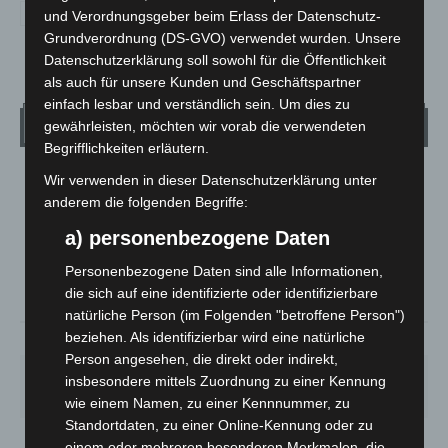
und Verordnungsgeber beim Erlass der Datenschutz-
Grundverordnung (DS-GVO) verwendet wurden. Unsere
Datenschutzerklärung soll sowohl für die Öffentlichkeit
als auch für unsere Kunden und Geschäftspartner
einfach lesbar und verständlich sein. Um dies zu
Wetter
gewährleisten, möchten wir vorab die verwendeten
Begrifflichkeiten erläutern.
Wir verwenden in dieser Datenschutzerklärung unter
LANGENHAGEN
anderem die folgenden Begriffe:
Klarer Himmel
a) personenbezogene Daten
°
20
°
C
18.5
Personenbezogene Daten sind alle Informationen,
°
17.7
die sich auf eine identifizierte oder identifizierbare
natürliche Person (im Folgenden "betroffene Person")
beziehen. Als identifizierbar wird eine natürliche
69%
1.8m/s
9%
Person angesehen, die direkt oder indirekt,
SA.
SO.
MO.
DI.
MI.
insbesondere mittels Zuordnung zu einer Kennung
27
°
34
°
28
°
22
°
26
°
wie einem Namen, zu einer Kennnummer, zu
Standortdaten, zu einer Online-Kennung oder zu
einem oder mehreren besonderen Merkmalen, die