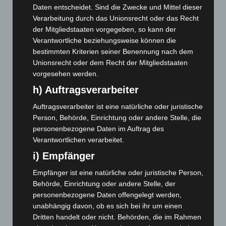
April 2026
(99)
Daten entscheidet. Sind die Zwecke und Mittel dieser
Verarbeitung durch das Unionsrecht oder das Recht
März 2026
(115)
der Mitgliedstaaten vorgegeben, so kann der
Februar 2026
(109)
Verantwortliche beziehungsweise können die
bestimmten Kriterien seiner Benennung nach dem
Januar 2026
(122)
Unionsrecht oder dem Recht der Mitgliedstaaten
Dezember 2025
(103)
vorgesehen werden.
November 2025
(114)
h) Auftragsverarbeiter
Oktober 2025
(112)
Auftragsverarbeiter ist eine natürliche oder juristische
September 2025
(93)
Person, Behörde, Einrichtung oder andere Stelle, die
August 2025
(90)
personenbezogene Daten im Auftrag des
Verantwortlichen verarbeitet.
Juli 2025
(90)
i) Empfänger
Juni 2025
(103)
Empfänger ist eine natürliche oder juristische Person,
Mai 2025
(112)
Behörde, Einrichtung oder andere Stelle, der
April 2025
(88)
personenbezogene Daten offengelegt werden,
März 2025
(111)
unabhängig davon, ob es sich bei ihr um einen
Dritten handelt oder nicht. Behörden, die im Rahmen
Februar 2025
(96)