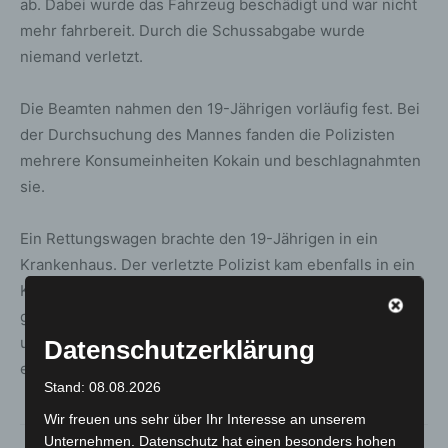
ab. Dabei wurde das Fahrzeug beschädigt und war nicht
mehr fahrbereit. Durch die Schussabgabe wurde
niemand verletzt.
Die Beamten nahmen den 19-Jährigen vorläufig fest. Bei
der Durchsuchung des Mannes fanden die Polizisten
mehrere Konsumeinheiten Kokain und beschlagnahmten
sie.
Ein Rettungswagen brachte den 19-Jährigen in ein
Krankenhaus. Der verletzte Polizist kam ebenfalls in ein
Krankenhaus. Die Polizei hat die Ermittlungen wegen
gefährlichen Eingriffs in den Straßenverkehr, Diebstahls
und Verstoßes gegen das Betäubungsmittelgesetz
Datenschutzerklärung
eingeleitet.
Stand: 08.08.2026
Wir freuen uns sehr über Ihr Interesse an unserem
Unternehmen. Datenschutz hat einen besonders hohen