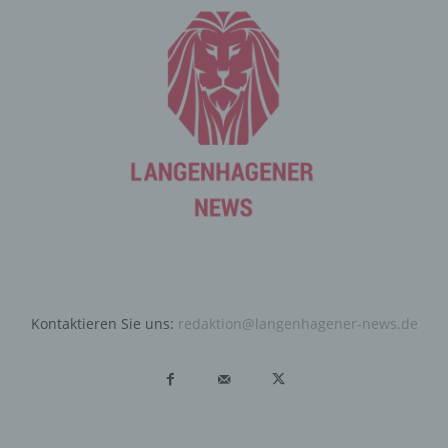
durch unsere Internetseite jederzeit mittels einer
entsprechenden Einstellung des genutzten
Internetbrowsers verhindern und damit der Setzung von
Cookies dauerhaft widersprechen. Ferner können
bereits gesetzte Cookies jederzeit über einen
Internetbrowser oder andere Softwareprogramme
gelöscht werden. Dies ist in allen gängigen
Internetbrowsern möglich. Deaktiviert die betroffene
Person die Setzung von Cookies in dem genutzten
Internetbrowser, sind unter Umständen nicht alle
Funktionen unserer Internetseite vollumfänglich nutzbar.
Erfassung von allgemeinen Daten
und Informationen
Kontaktieren Sie uns:
redaktion@langenhagener-news.de
Die Internetseite erfasst mit jedem Aufruf der
Internetseite durch eine betroffene Person oder ein
automatisiertes System eine Reihe von allgemeinen
Daten und Informationen. Diese allgemeinen Daten und
Informationen werden in den Logfiles des Servers
gespeichert. Erfasst werden können die (1) verwendeten