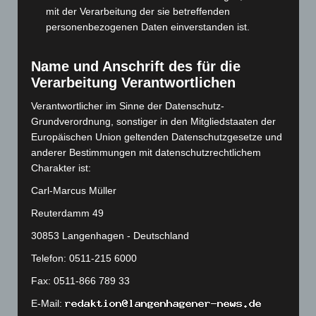
mit der Verarbeitung der sie betreffenden
Oktober 2023
(114)
personenbezogenen Daten einverstanden ist.
September 2023
(133)
August 2023
(134)
Name und Anschrift des für die
Juli 2023
(118)
Verarbeitung Verantwortlichen
Juni 2023
(142)
Verantwortlicher im Sinne der Datenschutz-
Mai 2023
(139)
Grundverordnung, sonstiger in den Mitgliedstaaten der
Europäischen Union geltenden Datenschutzgesetze und
April 2023
(155)
anderer Bestimmungen mit datenschutzrechtlichem
März 2023
(174)
Charakter ist:
Februar 2023
(154)
Carl-Marcus Müller
Januar 2023
(140)
Reuterdamm 49
Dezember 2022
(130)
30853 Langenhagen - Deutschland
November 2022
(167)
Telefon: 0511-215 6000
Oktober 2022
(166)
Fax: 0511-866 789 33
September 2022
(205)
E-Mail:
August 2022
(166)