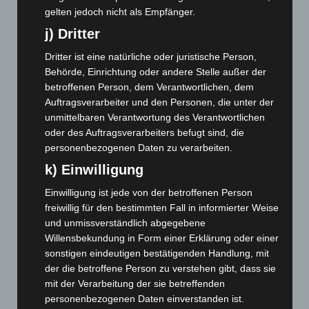
gelten jedoch nicht als Empfänger.
Mai 2024
(149)
j) Dritter
April 2024
(102)
März 2024
(103)
Dritter ist eine natürliche oder juristische Person,
Behörde, Einrichtung oder andere Stelle außer der
Februar 2024
(103)
betroffenen Person, dem Verantwortlichen, dem
Januar 2024
(111)
Auftragsverarbeiter und den Personen, die unter der
Dezember 2023
(130)
unmittelbaren Verantwortung des Verantwortlichen
oder des Auftragsverarbeiters befugt sind, die
November 2023
(130)
personenbezogenen Daten zu verarbeiten.
Oktober 2023
(114)
k) Einwilligung
September 2023
(133)
Einwilligung ist jede von der betroffenen Person
August 2023
(134)
freiwillig für den bestimmten Fall in informierter Weise
Juli 2023
(118)
und unmissverständlich abgegebene
Willensbekundung in Form einer Erklärung oder einer
Juni 2023
(142)
sonstigen eindeutigen bestätigenden Handlung, mit
Mai 2023
(139)
der die betroffene Person zu verstehen gibt, dass sie
April 2023
(155)
mit der Verarbeitung der sie betreffenden
personenbezogenen Daten einverstanden ist.
März 2023
(174)