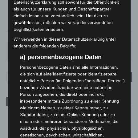
Datenschutzerklärung soll sowohl für die Öffentlichkeit
°
20.7
°
C
als auch für unsere Kunden und Geschäftspartner
19.5
einfach lesbar und verständlich sein. Um dies zu
°
18.8
gewährleisten, möchten wir vorab die verwendeten
Begrifflichkeiten erläutern.
68%
4m/s
50%
Wir verwenden in dieser Datenschutzerklärung unter
anderem die folgenden Begriffe:
DO.
FR.
SA.
SO.
MO.
29
°
24
°
27
°
31
°
31
°
a) personenbezogene Daten
Personenbezogene Daten sind alle Informationen,
die sich auf eine identifizierte oder identifizierbare
natürliche Person (im Folgenden "betroffene Person")
beziehen. Als identifizierbar wird eine natürliche
Person angesehen, die direkt oder indirekt,
insbesondere mittels Zuordnung zu einer Kennung
Aktuelle Beiträge
wie einem Namen, zu einer Kennnummer, zu
Region Hannover: 21 neue Notfallsanitäter starten beim
Standortdaten, zu einer Online-Kennung oder zu
Roten Kreuz
einem oder mehreren besonderen Merkmalen, die
5. August 2026
Ausdruck der physischen, physiologischen,
genetischen, psychischen, wirtschaftlichen,