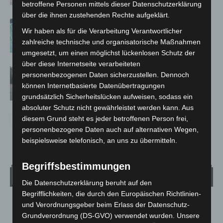
betroffene Personen mittels dieser Datenschutzerklärung
über die ihnen zustehenden Rechte aufgeklärt.
Anklage nach Abschaltung von
Wir haben als für die Verarbeitung Verantwortlicher
„Archetyp Market“ erhoben
zahlreiche technische und organisatorische Maßnahmen
umgesetzt, um einen möglichst lückenlosen Schutz der
über diese Internetseite verarbeiteten
Hannover: Polizei stoppt 166
personenbezogenen Daten sicherzustellen. Dennoch
Trunkenheitsfahrten bei
können Internetbasierte Datenübertragungen
Großkontrolle
grundsätzlich Sicherheitslücken aufweisen, sodass ein
absoluter Schutz nicht gewährleistet werden kann. Aus
diesem Grund steht es jeder betroffenen Person frei,
personenbezogene Daten auch auf alternativen Wegen,
beispielsweise telefonisch, an uns zu übermitteln.
Begriffsbestimmungen
Wetter
Die Datenschutzerklärung beruht auf den
Begrifflichkeiten, die durch den Europäischen Richtlinien-
LANGENHAGEN
und Verordnungsgeber beim Erlass der Datenschutz-
Grundverordnung (DS-GVO) verwendet wurden. Unsere
Mäßig Bewölkt