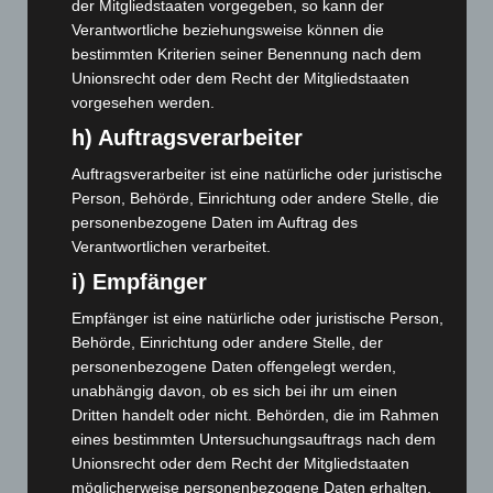
der Mitgliedstaaten vorgegeben, so kann der
August 2025
(90)
Verantwortliche beziehungsweise können die
Juli 2025
(90)
bestimmten Kriterien seiner Benennung nach dem
Unionsrecht oder dem Recht der Mitgliedstaaten
Juni 2025
(103)
vorgesehen werden.
Mai 2025
(112)
h) Auftragsverarbeiter
April 2025
(88)
Auftragsverarbeiter ist eine natürliche oder juristische
März 2025
(111)
Person, Behörde, Einrichtung oder andere Stelle, die
Februar 2025
(96)
personenbezogene Daten im Auftrag des
Verantwortlichen verarbeitet.
Januar 2025
(88)
i) Empfänger
Dezember 2024
(89)
November 2024
(94)
Empfänger ist eine natürliche oder juristische Person,
Behörde, Einrichtung oder andere Stelle, der
Oktober 2024
(93)
personenbezogene Daten offengelegt werden,
September 2024
(112)
unabhängig davon, ob es sich bei ihr um einen
Dritten handelt oder nicht. Behörden, die im Rahmen
August 2024
(107)
eines bestimmten Untersuchungsauftrags nach dem
Juli 2024
(89)
Unionsrecht oder dem Recht der Mitgliedstaaten
Juni 2024
(107)
möglicherweise personenbezogene Daten erhalten,