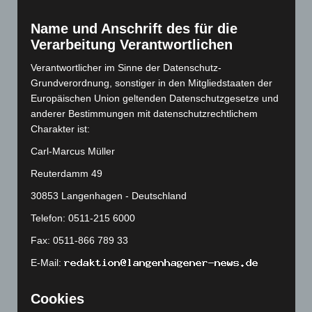
Februar 2023
(154)
Name und Anschrift des für die
Januar 2023
(140)
Verarbeitung Verantwortlichen
Dezember 2022
(130)
Verantwortlicher im Sinne der Datenschutz-
November 2022
(167)
Grundverordnung, sonstiger in den Mitgliedstaaten der
Europäischen Union geltenden Datenschutzgesetze und
Oktober 2022
(166)
anderer Bestimmungen mit datenschutzrechtlichem
September 2022
(205)
Charakter ist:
August 2022
(166)
Carl-Marcus Müller
Juli 2022
(133)
Reuterdamm 49
Juni 2022
(167)
30853 Langenhagen - Deutschland
Mai 2022
(177)
Telefon: 0511-215 6000
April 2022
(198)
Fax: 0511-866 789 33
März 2022
(221)
E-Mail:
Februar 2022
(189)
Januar 2022
(190)
Cookies
Dezember 2021
(204)