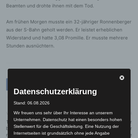
Beamten und drohte ihnen mit dem Tod.
Am frühen Morgen musste ein 32-jähriger Ronnenberger
aus der S-Bahn geholt werden. Er leistet erheblichen
Widerstand und hatte 3,08 Promille. Er musste mehrere
Stunden ausnüchtern.
Datenschutzerklärung
Stand: 06.08.2026
Wir freuen uns sehr über Ihr Interesse an unserem
Vorheriger Artikel
Nächster Artikel
Unternehmen. Datenschutz hat einen besonders hohen
19-Jähriger schleift Polizisten
Polizeieinsatz aufgrund einer
Stellenwert für die Geschäftsleitung. Eine Nutzung der
bei Kontrolle nach Diebstahl
nicht angezeigter
Internetseiten ist grundsätzlich ohne jede Angabe
mit Auto mit
Versammlung am Maschsee