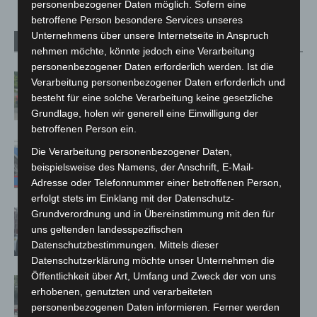
personenbezogener Daten möglich. Sofern eine
betroffene Person besondere Services unseres
Unternehmens über unsere Internetseite in Anspruch
Verwandte Artikel
Mehr vom Autor
nehmen möchte, könnte jedoch eine Verarbeitung
personenbezogener Daten erforderlich werden. Ist die
Region Hannover: 21 neue
Verarbeitung personenbezogener Daten erforderlich und
Notfallsanitäter starten beim Roten
besteht für eine solche Verarbeitung keine gesetzliche
Kreuz
Grundlage, holen wir generell eine Einwilligung der
betroffenen Person ein.
Mann läuft mit Hockeyschläger über
Die Verarbeitung personenbezogener Daten,
A7 – Polizei sucht Zeugen
beispielsweise des Namens, der Anschrift, E-Mail-
Adresse oder Telefonnummer einer betroffenen Person,
erfolgt stets im Einklang mit der Datenschutz-
Celle: Mensch stirbt bei Bagger-Unfall
Grundverordnung und in Übereinstimmung mit den für
uns geltenden landesspezifischen
auf Baustelle
Datenschutzbestimmungen. Mittels dieser
Datenschutzerklärung möchte unser Unternehmen die
Öffentlichkeit über Art, Umfang und Zweck der von uns
Gasleitung bei McDonald’s-Umbau in
erhobenen, genutzten und verarbeiteten
Langenhagen beschädigt
personenbezogenen Daten informieren. Ferner werden