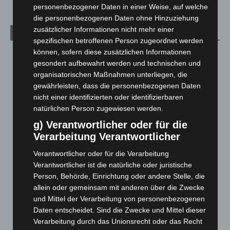
personenbezogener Daten in einer Weise, auf welche
die personenbezogenen Daten ohne Hinzuziehung
zusätzlicher Informationen nicht mehr einer
Archiv
spezifischen betroffenen Person zugeordnet werden
können, sofern diese zusätzlichen Informationen
August 2026
(9)
gesondert aufbewahrt werden und technischen und
Juli 2026
(73)
organisatorischen Maßnahmen unterliegen, die
Juni 2026
(139)
gewährleisten, dass die personenbezogenen Daten
nicht einer identifizierten oder identifizierbaren
Mai 2026
(99)
natürlichen Person zugewiesen werden.
April 2026
(99)
g) Verantwortlicher oder für die
März 2026
(115)
Verarbeitung Verantwortlicher
Februar 2026
(109)
Verantwortlicher oder für die Verarbeitung
Januar 2026
(122)
Verantwortlicher ist die natürliche oder juristische
Person, Behörde, Einrichtung oder andere Stelle, die
Dezember 2025
(103)
allein oder gemeinsam mit anderen über die Zwecke
November 2025
(114)
und Mittel der Verarbeitung von personenbezogenen
Oktober 2025
(112)
Daten entscheidet. Sind die Zwecke und Mittel dieser
Verarbeitung durch das Unionsrecht oder das Recht
September 2025
(93)