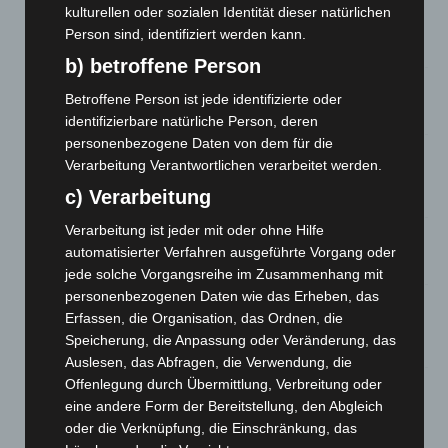
Mann läuft mit Hockeyschläger über A7 – Polizei sucht
kulturellen oder sozialen Identität dieser natürlichen
Zeugen
Person sind, identifiziert werden kann.
5. August 2026
b) betroffene Person
Celle: Mensch stirbt bei Bagger-Unfall auf Baustelle
Betroffene Person ist jede identifizierte oder
5. August 2026
identifizierbare natürliche Person, deren
personenbezogene Daten von dem für die
Gasleitung bei McDonald’s-Umbau in Langenhagen
Verarbeitung Verantwortlichen verarbeitet werden.
beschädigt
c) Verarbeitung
5. August 2026
Verarbeitung ist jeder mit oder ohne Hilfe
Anklage nach Abschaltung von „Archetyp Market“ erhoben
automatisierter Verfahren ausgeführte Vorgang oder
3. August 2026
jede solche Vorgangsreihe im Zusammenhang mit
personenbezogenen Daten wie das Erheben, das
Hannover: Polizei stoppt 166 Trunkenheitsfahrten bei
Erfassen, die Organisation, das Ordnen, die
Großkontrolle
Speicherung, die Anpassung oder Veränderung, das
2. August 2026
Auslesen, das Abfragen, die Verwendung, die
Offenlegung durch Übermittlung, Verbreitung oder
Hannover Klassik Open Air 2026: Französische Oper im
eine andere Form der Bereitstellung, den Abgleich
Maschpark
oder die Verknüpfung, die Einschränkung, das
2. August 2026