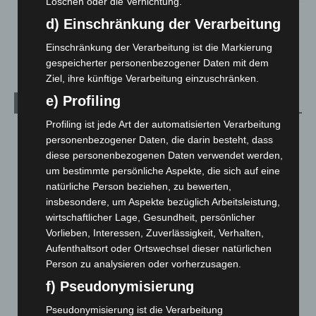
Löschen oder die Vernichtung.
Schwarz Digits und Zscaler starten souveräne Cloud-
d) Einschränkung der Verarbeitung
Sicherheitsplattform für Europa
2. August 2026
Einschränkung der Verarbeitung ist die Markierung
gespeicherter personenbezogener Daten mit dem
Ziel, ihre künftige Verarbeitung einzuschränken.
e) Profiling
Kategorien
Profiling ist jede Art der automatisierten Verarbeitung
Blaulicht
2.797
personenbezogener Daten, die darin besteht, dass
Corona-News
712
diese personenbezogenen Daten verwendet werden,
um bestimmte persönliche Aspekte, die sich auf eine
Hannover und Region
5.034
natürliche Person beziehen, zu bewerten,
Langenhagen und Ortsteile
3.249
insbesondere, um Aspekte bezüglich Arbeitsleistung,
Leserbriefe
1
wirtschaftlicher Lage, Gesundheit, persönlicher
Vorlieben, Interessen, Zuverlässigkeit, Verhalten,
Menschen
2
Aufenthaltsort oder Ortswechsel dieser natürlichen
Über uns
1
Person zu analysieren oder vorherzusagen.
Veranstaltungen
1.887
f) Pseudonymisierung
Welt
1.269
Pseudonymisierung ist die Verarbeitung