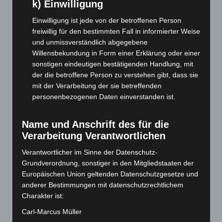
k) Einwilligung
September 2025
(93)
Einwilligung ist jede von der betroffenen Person
August 2025
(90)
freiwillig für den bestimmten Fall in informierter Weise
Juli 2025
(90)
und unmissverständlich abgegebene
Willensbekundung in Form einer Erklärung oder einer
Juni 2025
(103)
sonstigen eindeutigen bestätigenden Handlung, mit
Mai 2025
(112)
der die betroffene Person zu verstehen gibt, dass sie
April 2025
(88)
mit der Verarbeitung der sie betreffenden
personenbezogenen Daten einverstanden ist.
März 2025
(111)
Februar 2025
(96)
Name und Anschrift des für die
Januar 2025
(88)
Verarbeitung Verantwortlichen
Dezember 2024
(89)
Verantwortlicher im Sinne der Datenschutz-
November 2024
(94)
Grundverordnung, sonstiger in den Mitgliedstaaten der
Europäischen Union geltenden Datenschutzgesetze und
Oktober 2024
(93)
anderer Bestimmungen mit datenschutzrechtlichem
September 2024
(112)
Charakter ist:
August 2024
(107)
Carl-Marcus Müller
Juli 2024
(89)