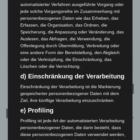
automatisierter Verfahren ausgeführte Vorgang oder
Mäßig Bewölkt
jede solche Vorgangsreihe im Zusammenhang mit
°
17.7
°
personenbezogenen Daten wie das Erheben, das
C
16.8
Erfassen, die Organisation, das Ordnen, die
°
16.7
Speicherung, die Anpassung oder Veränderung, das
Auslesen, das Abfragen, die Verwendung, die
Offenlegung durch Übermittlung, Verbreitung oder
58%
2.2m/s
34%
eine andere Form der Bereitstellung, den Abgleich
oder die Verknüpfung, die Einschränkung, das
FR.
SA.
SO.
MO.
DI.
25
°
26
°
31
°
35
°
17
°
Löschen oder die Vernichtung.
d) Einschränkung der Verarbeitung
Einschränkung der Verarbeitung ist die Markierung
gespeicherter personenbezogener Daten mit dem
Ziel, ihre künftige Verarbeitung einzuschränken.
e) Profiling
Aktuelle Beiträge
Profiling ist jede Art der automatisierten Verarbeitung
Brand im „Haus der Begegnung“ in Neuwarmbüchen schnell
personenbezogener Daten, die darin besteht, dass
eingedämmt
diese personenbezogenen Daten verwendet werden,
6. August 2026