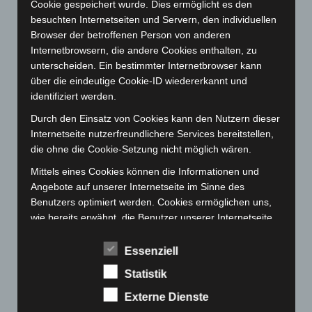
Cookie gespeichert wurde. Dies ermöglicht es den
März 2023
(174)
besuchten Internetseiten und Servern, den individuellen
Browser der betroffenen Person von anderen
Februar 2023
(154)
Internetbrowsern, die andere Cookies enthalten, zu
Januar 2023
(140)
unterscheiden. Ein bestimmter Internetbrowser kann
Dezember 2022
(130)
über die eindeutige Cookie-ID wiedererkannt und
identifiziert werden.
November 2022
(167)
Durch den Einsatz von Cookies kann den Nutzern dieser
Oktober 2022
(166)
Internetseite nutzerfreundlichere Services bereitstellen,
September 2022
(205)
die ohne die Cookie-Setzung nicht möglich wären.
August 2022
(166)
Mittels eines Cookies können die Informationen und
Juli 2022
(133)
Angebote auf unserer Internetseite im Sinne des
Benutzers optimiert werden. Cookies ermöglichen uns,
Juni 2022
(167)
wie bereits erwähnt, die Benutzer unserer Internetseite
Mai 2022
(177)
wiederzuerkennen. Zweck dieser Wiedererkennung ist
April 2022
(198)
es, den Nutzern die Verwendung unserer Internetseite
Essenziell
zu erleichtern. Der Benutzer einer Internetseite, die
März 2022
(221)
Statistik
Cookies verwendet, muss beispielsweise nicht bei jedem
Februar 2022
(189)
Besuch der Internetseite erneut seine Zugangsdaten
Externe Dienste
eingeben, weil dies von der Internetseite und dem auf
Januar 2022
(190)