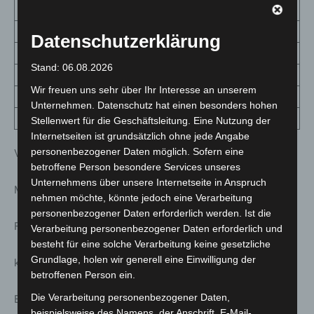
Sehnde
4
56
Springe
0
80
Datenschutzerklärung
Uetze
32
75
Stand: 06.08.2026
Wedemark
10
64
Wir freuen uns sehr über Ihr Interesse an unserem
Wennigsen
2
28
Unternehmen. Datenschutz hat einen besonders hohen
Wunstorf
9
74
Stellenwert für die Geschäftsleitung. Eine Nutzung der
Internetseiten ist grundsätzlich ohne jede Angabe
personenbezogener Daten möglich. Sofern eine
Verteilung nach Geschlecht
betroffene Person besondere Services unseres
Unternehmens über unsere Internetseite in Anspruch
Männer 49,6 Prozent
nehmen möchte, könnte jedoch eine Verarbeitung
personenbezogener Daten erforderlich werden. Ist die
Frauen 48 Prozent
Verarbeitung personenbezogener Daten erforderlich und
besteht für eine solche Verarbeitung keine gesetzliche
Grundlage, holen wir generell eine Einwilligung der
keine Angabe 2,4 Prozent
betroffenen Person ein.
Die Verarbeitung personenbezogener Daten,
Bei der Zahl der oben genannten Erkrankten handelt es
beispielsweise des Namens, der Anschrift, E-Mail-