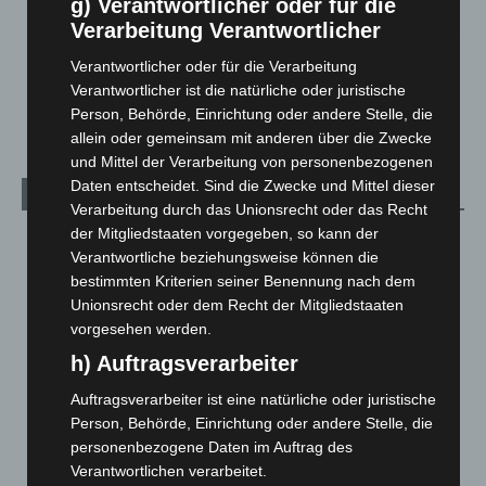
g) Verantwortlicher oder für die
2. August 2026
Verarbeitung Verantwortlicher
Hannover Klassik Open Air 2026: Französische Oper im
Verantwortlicher oder für die Verarbeitung
Maschpark
Verantwortlicher ist die natürliche oder juristische
2. August 2026
Person, Behörde, Einrichtung oder andere Stelle, die
allein oder gemeinsam mit anderen über die Zwecke
und Mittel der Verarbeitung von personenbezogenen
Daten entscheidet. Sind die Zwecke und Mittel dieser
Kategorien
Verarbeitung durch das Unionsrecht oder das Recht
der Mitgliedstaaten vorgegeben, so kann der
Blaulicht
2.798
Verantwortliche beziehungsweise können die
Corona-News
712
bestimmten Kriterien seiner Benennung nach dem
Unionsrecht oder dem Recht der Mitgliedstaaten
Hannover und Region
5.035
vorgesehen werden.
Langenhagen und Ortsteile
3.249
h) Auftragsverarbeiter
Leserbriefe
1
Auftragsverarbeiter ist eine natürliche oder juristische
Menschen
2
Person, Behörde, Einrichtung oder andere Stelle, die
Über uns
1
personenbezogene Daten im Auftrag des
Veranstaltungen
1.887
Verantwortlichen verarbeitet.