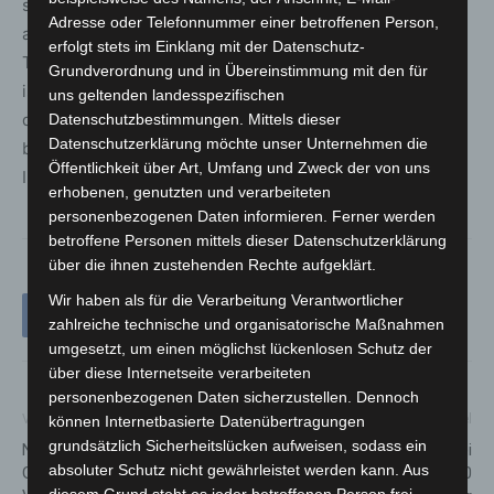
sich um eine rechnerische Größe, bei der davon
Adresse oder Telefonnummer einer betroffenen Person,
ausgegangen wird, dass – sofern es sich nicht um einen
erfolgt stets im Einklang mit der Datenschutz-
Todesfall handelt – die Person nach 14 Tagen genesen
Grundverordnung und in Übereinstimmung mit den für
ist. Die Zahl der Erkrankten in Krankenhäusern, bei
uns geltenden landesspezifischen
denen Covid-19 über einen Test nachgewiesen wurde,
Datenschutzbestimmungen. Mittels dieser
Datenschutzerklärung möchte unser Unternehmen die
beläuft sich derzeit auf 7 Personen, 4 auf der
Öffentlichkeit über Art, Umfang und Zweck der von uns
Intensivstation, 3 davon beatmet.
erhobenen, genutzten und verarbeiteten
personenbezogenen Daten informieren. Ferner werden
betroffene Personen mittels dieser Datenschutzerklärung
über die ihnen zustehenden Rechte aufgeklärt.
Wir haben als für die Verarbeitung Verantwortlicher
zahlreiche technische und organisatorische Maßnahmen
umgesetzt, um einen möglichst lückenlosen Schutz der
über diese Internetseite verarbeiteten
personenbezogenen Daten sicherzustellen. Dennoch
Vorheriger Artikel
Nächster Artikel
können Internetbasierte Datenübertragungen
grundsätzlich Sicherheitslücken aufweisen, sodass ein
Niedersachsen verlängert
Großer Waffenfund: Polizei
absoluter Schutz nicht gewährleistet werden kann. Aus
Geltungsdauer der Corona-
stellt knapp 250
diesem Grund steht es jeder betroffenen Person frei,