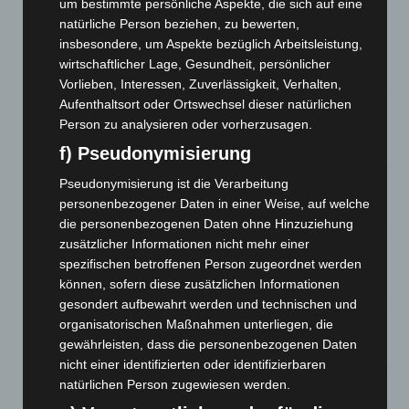
um bestimmte persönliche Aspekte, die sich auf eine
natürliche Person beziehen, zu bewerten,
Region Hannover: 21 neue Notfallsanitäter starten beim
insbesondere, um Aspekte bezüglich Arbeitsleistung,
Roten Kreuz
wirtschaftlicher Lage, Gesundheit, persönlicher
5. August 2026
Vorlieben, Interessen, Zuverlässigkeit, Verhalten,
Aufenthaltsort oder Ortswechsel dieser natürlichen
Mann läuft mit Hockeyschläger über A7 – Polizei sucht
Person zu analysieren oder vorherzusagen.
Zeugen
5. August 2026
f) Pseudonymisierung
Pseudonymisierung ist die Verarbeitung
Celle: Mensch stirbt bei Bagger-Unfall auf Baustelle
personenbezogener Daten in einer Weise, auf welche
5. August 2026
die personenbezogenen Daten ohne Hinzuziehung
zusätzlicher Informationen nicht mehr einer
Gasleitung bei McDonald’s-Umbau in Langenhagen
spezifischen betroffenen Person zugeordnet werden
beschädigt
können, sofern diese zusätzlichen Informationen
5. August 2026
gesondert aufbewahrt werden und technischen und
organisatorischen Maßnahmen unterliegen, die
Anklage nach Abschaltung von „Archetyp Market“ erhoben
gewährleisten, dass die personenbezogenen Daten
3. August 2026
nicht einer identifizierten oder identifizierbaren
Hannover: Polizei stoppt 166 Trunkenheitsfahrten bei
natürlichen Person zugewiesen werden.
Großkontrolle