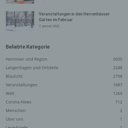
Registrierung auf unserer
Veranstaltungen in den Herrenhäuser
Internetseite
Gärten im Februar
7. Januar 2022
Die betroffene Person hat die Möglichkeit, sich auf der
Internetseite des für die Verarbeitung Verantwortlichen
unter Angabe von personenbezogenen Daten zu
Beliebte Kategorie
registrieren. Welche personenbezogenen Daten dabei
an den für die Verarbeitung Verantwortlichen übermittelt
Hannover und Region
5035
werden, ergibt sich aus der jeweiligen Eingabemaske,
die für die Registrierung verwendet wird. Die von der
Langenhagen und Ortsteile
3248
betroffenen Person eingegebenen personenbezogenen
Blaulicht
2798
Daten werden ausschließlich für die interne Verwendung
Veranstaltungen
1887
bei dem für die Verarbeitung Verantwortlichen und für
eigene Zwecke erhoben und gespeichert. Der für die
Welt
1269
Verarbeitung Verantwortliche kann die Weitergabe an
Corona-News
712
einen oder mehrere Auftragsverarbeiter, beispielsweise
einen Paketdienstleister, veranlassen, der die
Menschen
2
personenbezogenen Daten ebenfalls ausschließlich für
Über uns
1
eine interne Verwendung, die dem für die Verarbeitung
Leserbriefe
1