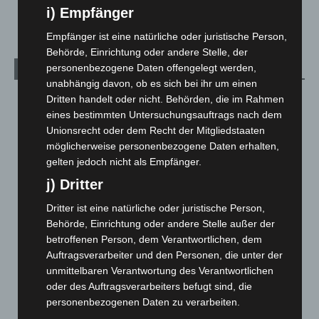
Welt
1.269
i) Empfänger
Empfänger ist eine natürliche oder juristische Person,
Behörde, Einrichtung oder andere Stelle, der
personenbezogene Daten offengelegt werden,
Archiv
unabhängig davon, ob es sich bei ihr um einen
Dritten handelt oder nicht. Behörden, die im Rahmen
August 2026
(10)
eines bestimmten Untersuchungsauftrags nach dem
Juli 2026
(73)
Unionsrecht oder dem Recht der Mitgliedstaaten
Juni 2026
(139)
möglicherweise personenbezogene Daten erhalten,
gelten jedoch nicht als Empfänger.
Mai 2026
(99)
j) Dritter
April 2026
(99)
März 2026
(115)
Dritter ist eine natürliche oder juristische Person,
Behörde, Einrichtung oder andere Stelle außer der
Februar 2026
(109)
betroffenen Person, dem Verantwortlichen, dem
Januar 2026
(122)
Auftragsverarbeiter und den Personen, die unter der
Dezember 2025
(103)
unmittelbaren Verantwortung des Verantwortlichen
oder des Auftragsverarbeiters befugt sind, die
November 2025
(114)
personenbezogenen Daten zu verarbeiten.
Oktober 2025
(112)