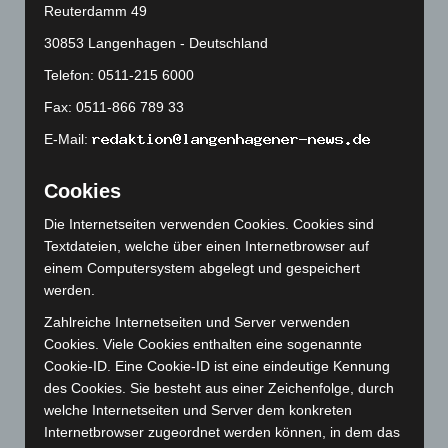
Reuterdamm 49
Juni 2024
(107)
30853 Langenhagen - Deutschland
Mai 2024
(149)
Telefon: 0511-215 6000
April 2024
(102)
Fax: 0511-866 789 33
März 2024
(103)
E-Mail:
Februar 2024
(103)
Januar 2024
(111)
Cookies
Dezember 2023
(130)
Die Internetseiten verwenden Cookies. Cookies sind
November 2023
(130)
Textdateien, welche über einen Internetbrowser auf
Oktober 2023
(114)
einem Computersystem abgelegt und gespeichert
werden.
September 2023
(133)
Zahlreiche Internetseiten und Server verwenden
August 2023
(134)
Cookies. Viele Cookies enthalten eine sogenannte
Juli 2023
(118)
Cookie-ID. Eine Cookie-ID ist eine eindeutige Kennung
Juni 2023
(142)
des Cookies. Sie besteht aus einer Zeichenfolge, durch
welche Internetseiten und Server dem konkreten
Mai 2023
(139)
Internetbrowser zugeordnet werden können, in dem das
April 2023
(155)