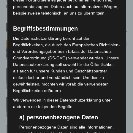
Verordnung bis zum 30.
Schusswaffen sicher
personenbezogene Daten auch auf alternativen Wegen,
September
beispielsweise telefonisch, an uns zu übermitteln.
Begriffsbestimmungen
Verwandte Artikel
Mehr vom Autor
Die Datenschutzerklärung beruht auf den
Letzte Corona-Schutzmaßnahme läuft
Begrifflichkeiten, die durch den Europäischen Richtlinien-
aus
und Verordnungsgeber beim Erlass der Datenschutz-
Grundverordnung (DS-GVO) verwendet wurden. Unsere
Datenschutzerklärung soll sowohl für die Öffentlichkeit
als auch für unsere Kunden und Geschäftspartner
Corona-Verordnung in Niedersachsen
einfach lesbar und verständlich sein. Um dies zu
zum 1. März aufgehoben
gewährleisten, möchten wir vorab die verwendeten
Begrifflichkeiten erläutern.
Corona-Schutzmaßnahmen in Schule
Wir verwenden in dieser Datenschutzerklärung unter
und KiTa: vom Land bis Ostern –
anderem die folgenden Begriffe:
Absonderungspflicht läuft aus
a) personenbezogene Daten
Personenbezogene Daten sind alle Informationen,
Corona-Schutzmaßnahmen laufen aus