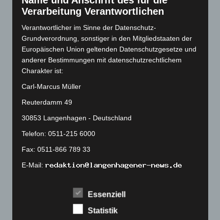
Name und Anschrift des für die
August 2022
(166)
Verarbeitung Verantwortlichen
Juli 2022
(133)
Verantwortlicher im Sinne der Datenschutz-
Grundverordnung, sonstiger in den Mitgliedstaaten der
Juni 2022
(167)
Europäischen Union geltenden Datenschutzgesetze und
Mai 2022
(177)
anderer Bestimmungen mit datenschutzrechtlichem
April 2022
(198)
Charakter ist:
März 2022
(221)
Carl-Marcus Müller
Februar 2022
(189)
Reuterdamm 49
Januar 2022
(190)
30853 Langenhagen - Deutschland
Dezember 2021
(204)
Telefon: 0511-215 6000
November 2021
(215)
Fax: 0511-866 789 33
Oktober 2021
(171)
E-Mail:
September 2021
(180)
August 2021
(154)
Cookies
Essenziell
Juli 2021
(213)
Die Internetseiten verwenden Cookies. Cookies sind
Statistik
Juni 2021
(198)
Textdateien, welche über einen Internetbrowser auf