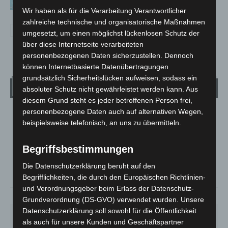
Wir haben als für die Verarbeitung Verantwortlicher
zahlreiche technische und organisatorische Maßnahmen
umgesetzt, um einen möglichst lückenlosen Schutz der
über diese Internetseite verarbeiteten
personenbezogenen Daten sicherzustellen. Dennoch
können Internetbasierte Datenübertragungen
grundsätzlich Sicherheitslücken aufweisen, sodass ein
Wetter
absoluter Schutz nicht gewährleistet werden kann. Aus
diesem Grund steht es jeder betroffenen Person frei,
personenbezogene Daten auch auf alternativen Wegen,
LANGENHAGEN
beispielsweise telefonisch, an uns zu übermitteln.
Mäßig Bewölkt
°
16.8
°
Begriffsbestimmungen
C
16.4
Die Datenschutzerklärung beruht auf den
°
14.9
Begrifflichkeiten, die durch den Europäischen Richtlinien-
und Verordnungsgeber beim Erlass der Datenschutz-
78%
3m/s
26%
Grundverordnung (DS-GVO) verwendet wurden. Unsere
Datenschutzerklärung soll sowohl für die Öffentlichkeit
FR.
SA.
SO.
MO.
DI.
als auch für unsere Kunden und Geschäftspartner
21
°
26
°
32
°
30
°
24
°