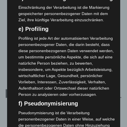
Blaulicht
2.798
Einschränkung der Verarbeitung ist die Markierung
Corona-News
712
gespeicherter personenbezogener Daten mit dem
Hannover und Region
5.035
Ziel, ihre künftige Verarbeitung einzuschränken.
Langenhagen und Ortsteile
3.249
e) Profiling
Leserbriefe
1
Profiling ist jede Art der automatisierten Verarbeitung
Menschen
2
personenbezogener Daten, die darin besteht, dass
diese personenbezogenen Daten verwendet werden,
Über uns
1
um bestimmte persönliche Aspekte, die sich auf eine
Veranstaltungen
1.887
natürliche Person beziehen, zu bewerten,
insbesondere, um Aspekte bezüglich Arbeitsleistung,
Welt
1.269
wirtschaftlicher Lage, Gesundheit, persönlicher
Vorlieben, Interessen, Zuverlässigkeit, Verhalten,
Aufenthaltsort oder Ortswechsel dieser natürlichen
Archiv
Person zu analysieren oder vorherzusagen.
f) Pseudonymisierung
August 2026
(10)
Pseudonymisierung ist die Verarbeitung
Juli 2026
(73)
personenbezogener Daten in einer Weise, auf welche
Juni 2026
(139)
die personenbezogenen Daten ohne Hinzuziehung