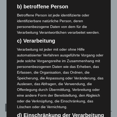
5. August 2026
b) betroffene Person
Gasleitung bei McDonald’s-Umbau in Langenhagen
Betroffene Person ist jede identifizierte oder
beschädigt
identifizierbare natürliche Person, deren
5. August 2026
personenbezogene Daten von dem für die
Verarbeitung Verantwortlichen verarbeitet werden.
Anklage nach Abschaltung von „Archetyp Market“ erhoben
c) Verarbeitung
3. August 2026
Verarbeitung ist jeder mit oder ohne Hilfe
Hannover: Polizei stoppt 166 Trunkenheitsfahrten bei
automatisierter Verfahren ausgeführte Vorgang oder
Großkontrolle
jede solche Vorgangsreihe im Zusammenhang mit
2. August 2026
personenbezogenen Daten wie das Erheben, das
Erfassen, die Organisation, das Ordnen, die
Hannover Klassik Open Air 2026: Französische Oper im
Speicherung, die Anpassung oder Veränderung, das
Maschpark
Auslesen, das Abfragen, die Verwendung, die
2. August 2026
Offenlegung durch Übermittlung, Verbreitung oder
eine andere Form der Bereitstellung, den Abgleich
oder die Verknüpfung, die Einschränkung, das
Löschen oder die Vernichtung.
Kategorien
d) Einschränkung der Verarbeitung