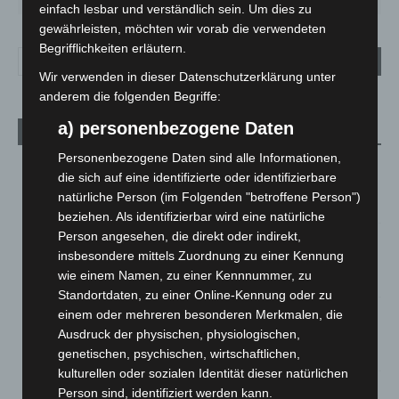
einfach lesbar und verständlich sein. Um dies zu
gewährleisten, möchten wir vorab die verwendeten
Begrifflichkeiten erläutern.
Wir verwenden in dieser Datenschutzerklärung unter
anderem die folgenden Begriffe:
a) personenbezogene Daten
Aktuelle Beiträge
Personenbezogene Daten sind alle Informationen,
Brand im „Haus der Begegnung“ in Neuwarmbüchen schnell
die sich auf eine identifizierte oder identifizierbare
eingedämmt
natürliche Person (im Folgenden "betroffene Person")
6. August 2026
beziehen. Als identifizierbar wird eine natürliche
Person angesehen, die direkt oder indirekt,
Region Hannover: 21 neue Notfallsanitäter starten beim
insbesondere mittels Zuordnung zu einer Kennung
Roten Kreuz
wie einem Namen, zu einer Kennnummer, zu
5. August 2026
Standortdaten, zu einer Online-Kennung oder zu
Mann läuft mit Hockeyschläger über A7 – Polizei sucht
einem oder mehreren besonderen Merkmalen, die
Zeugen
Ausdruck der physischen, physiologischen,
5. August 2026
genetischen, psychischen, wirtschaftlichen,
kulturellen oder sozialen Identität dieser natürlichen
Celle: Mensch stirbt bei Bagger-Unfall auf Baustelle
Person sind, identifiziert werden kann.