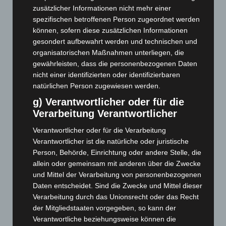
Mai 2026
(99)
zusätzlicher Informationen nicht mehr einer
spezifischen betroffenen Person zugeordnet werden
April 2026
(99)
können, sofern diese zusätzlichen Informationen
März 2026
(115)
gesondert aufbewahrt werden und technischen und
Februar 2026
(109)
organisatorischen Maßnahmen unterliegen, die
gewährleisten, dass die personenbezogenen Daten
Januar 2026
(122)
nicht einer identifizierten oder identifizierbaren
Dezember 2025
(103)
natürlichen Person zugewiesen werden.
November 2025
(114)
g) Verantwortlicher oder für die
Verarbeitung Verantwortlicher
Oktober 2025
(112)
September 2025
(93)
Verantwortlicher oder für die Verarbeitung
Verantwortlicher ist die natürliche oder juristische
August 2025
(90)
Person, Behörde, Einrichtung oder andere Stelle, die
Juli 2025
(90)
allein oder gemeinsam mit anderen über die Zwecke
Juni 2025
(103)
und Mittel der Verarbeitung von personenbezogenen
Daten entscheidet. Sind die Zwecke und Mittel dieser
Mai 2025
(112)
Verarbeitung durch das Unionsrecht oder das Recht
April 2025
(88)
der Mitgliedstaaten vorgegeben, so kann der
März 2025
(111)
Verantwortliche beziehungsweise können die