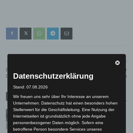
Vorheriger Artikel
Nächster Artikel
Brand auf dem Gelände der
Johanniter aus Ahrweiler
Datenschutzerklärung
Deponie Lahe
zurück
Stand: 07.08.2026
Wir freuen uns sehr über Ihr Interesse an unserem
Verwandte Artikel
Mehr vom Autor
Unternehmen. Datenschutz hat einen besonders hohen
Stellenwert für die Geschäftsleitung. Eine Nutzung der
Brand im „Haus der Begegnung“ in
Internetseiten ist grundsätzlich ohne jede Angabe
Neuwarmbüchen schnell eingedämmt
personenbezogener Daten möglich. Sofern eine
betroffene Person besondere Services unseres