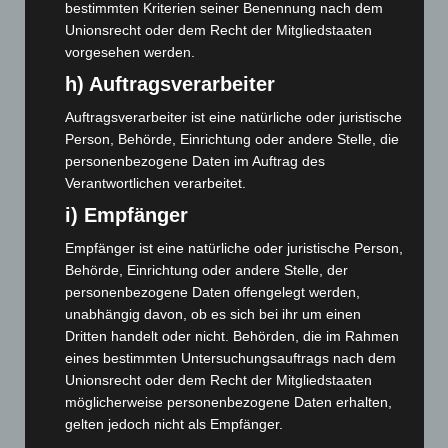
bestimmten Kriterien seiner Benennung nach dem
Februar 2025
(96)
Unionsrecht oder dem Recht der Mitgliedstaaten
Januar 2025
(88)
vorgesehen werden.
Dezember 2024
(89)
h) Auftragsverarbeiter
November 2024
(94)
Auftragsverarbeiter ist eine natürliche oder juristische
Oktober 2024
(93)
Person, Behörde, Einrichtung oder andere Stelle, die
personenbezogene Daten im Auftrag des
September 2024
(112)
Verantwortlichen verarbeitet.
August 2024
(107)
i) Empfänger
Juli 2024
(89)
Empfänger ist eine natürliche oder juristische Person,
Juni 2024
(107)
Behörde, Einrichtung oder andere Stelle, der
Mai 2024
(149)
personenbezogene Daten offengelegt werden,
unabhängig davon, ob es sich bei ihr um einen
April 2024
(102)
Dritten handelt oder nicht. Behörden, die im Rahmen
März 2024
(103)
eines bestimmten Untersuchungsauftrags nach dem
Februar 2024
(103)
Unionsrecht oder dem Recht der Mitgliedstaaten
möglicherweise personenbezogene Daten erhalten,
Januar 2024
(111)
gelten jedoch nicht als Empfänger.
Dezember 2023
(130)