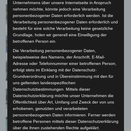
Unternehmens über unsere Internetseite in Anspruch
Region Hannover: 21 neue
nehmen möchte, könnte jedoch eine Verarbeitung
Notfallsanitäter starten beim Roten
personenbezogener Daten erforderlich werden. Ist die
Kreuz
Verarbeitung personenbezogener Daten erforderlich und
besteht für eine solche Verarbeitung keine gesetzliche
Grundlage, holen wir generell eine Einwilligung der
Mann läuft mit Hockeyschläger über
betroffenen Person ein.
A7 – Polizei sucht Zeugen
Die Verarbeitung personenbezogener Daten,
beispielsweise des Namens, der Anschrift, E-Mail-
Celle: Mensch stirbt bei Bagger-Unfall
Adresse oder Telefonnummer einer betroffenen Person,
auf Baustelle
erfolgt stets im Einklang mit der Datenschutz-
Grundverordnung und in Übereinstimmung mit den für
uns geltenden landesspezifischen
Datenschutzbestimmungen. Mittels dieser
Gasleitung bei McDonald’s-Umbau in
Datenschutzerklärung möchte unser Unternehmen die
Langenhagen beschädigt
Öffentlichkeit über Art, Umfang und Zweck der von uns
erhobenen, genutzten und verarbeiteten
personenbezogenen Daten informieren. Ferner werden
Anklage nach Abschaltung von
betroffene Personen mittels dieser Datenschutzerklärung
„Archetyp Market“ erhoben
über die ihnen zustehenden Rechte aufgeklärt.