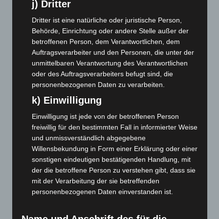
j) Dritter
November 2023
(130)
Dritter ist eine natürliche oder juristische Person,
Oktober 2023
(114)
Behörde, Einrichtung oder andere Stelle außer der
September 2023
(133)
betroffenen Person, dem Verantwortlichen, dem
Auftragsverarbeiter und den Personen, die unter der
August 2023
(134)
unmittelbaren Verantwortung des Verantwortlichen
Juli 2023
(118)
oder des Auftragsverarbeiters befugt sind, die
Juni 2023
(142)
personenbezogenen Daten zu verarbeiten.
Mai 2023
(139)
k) Einwilligung
April 2023
(155)
Einwilligung ist jede von der betroffenen Person
März 2023
(174)
freiwillig für den bestimmten Fall in informierter Weise
und unmissverständlich abgegebene
Februar 2023
(154)
Willensbekundung in Form einer Erklärung oder einer
Januar 2023
(140)
sonstigen eindeutigen bestätigenden Handlung, mit
Dezember 2022
(130)
der die betroffene Person zu verstehen gibt, dass sie
mit der Verarbeitung der sie betreffenden
November 2022
(167)
personenbezogenen Daten einverstanden ist.
Oktober 2022
(166)
September 2022
(205)