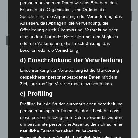
personenbezogenen Daten wie das Erheben, das
Erfassen, die Organisation, das Ordnen, die
Speicherung, die Anpassung oder Veränderung, das
Auslesen, das Abfragen, die Verwendung, die
Offenlegung durch Übermittlung, Verbreitung oder
eine andere Form der Bereitstellung, den Abgleich
Aktuelle Beiträge
oder die Verknüpfung, die Einschränkung, das
Löschen oder die Vernichtung.
Kunst trifft Weingenuss: Barbara-Susann Mehring zeigt ihre
Werke im Jacques’ Wein-Depot Isernhagen
d) Einschränkung der Verarbeitung
8. August 2026
Einschränkung der Verarbeitung ist die Markierung
gespeicherter personenbezogener Daten mit dem
A2: Zweite Turbobaustelle startet zwischen Hannover-West
Ziel, ihre künftige Verarbeitung einzuschränken.
und Bothfeld
8. August 2026
e) Profiling
Niedersachsen: Feuerwehrkräfte kehren nach
Profiling ist jede Art der automatisierten Verarbeitung
Waldbrandeinsatz aus Spanien zurück
personenbezogener Daten, die darin besteht, dass
7. August 2026
diese personenbezogenen Daten verwendet werden,
um bestimmte persönliche Aspekte, die sich auf eine
Hannover: Erste Tigermücken-Population in Niedersachsen
natürliche Person beziehen, zu bewerten,
entdeckt
insbesondere, um Aspekte bezüglich Arbeitsleistung,