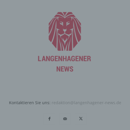
Internetseite durch eine betroffene Person oder ein
automatisiertes System eine Reihe von allgemeinen
Daten und Informationen. Diese allgemeinen Daten und
Informationen werden in den Logfiles des Servers
gespeichert. Erfasst werden können die (1) verwendeten
Browsertypen und Versionen, (2) das vom zugreifenden
System verwendete Betriebssystem, (3) die
Internetseite, von welcher ein zugreifendes System auf
unsere Internetseite gelangt (sogenannte Referrer), (4)
die Unterwebseiten, welche über ein zugreifendes
System auf unserer Internetseite angesteuert werden,
(5) das Datum und die Uhrzeit eines Zugriffs auf die
Internetseite, (6) eine Internet-Protokoll-Adresse (IP-
Adresse), (7) der Internet-Service-Provider des
zugreifenden Systems und (8) sonstige ähnliche Daten
und Informationen, die der Gefahrenabwehr im Falle von
Kontaktieren Sie uns:
redaktion@langenhagener-news.de
Angriffen auf unsere informationstechnologischen
Systeme dienen.
Bei der Nutzung dieser allgemeinen Daten und
Informationen ziehen wird keine Rückschlüsse auf die