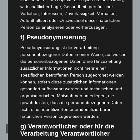
7. August 2026
wirtschaftlicher Lage, Gesundheit, persönlicher
Vorlieben, Interessen, Zuverlässigkeit, Verhalten,
Brand im „Haus der Begegnung“ in Neuwarmbüchen schnell
Aufenthaltsort oder Ortswechsel dieser natürlichen
eingedämmt
Person zu analysieren oder vorherzusagen.
6. August 2026
f) Pseudonymisierung
Region Hannover: 21 neue Notfallsanitäter starten beim
Pseudonymisierung ist die Verarbeitung
Roten Kreuz
personenbezogener Daten in einer Weise, auf welche
5. August 2026
die personenbezogenen Daten ohne Hinzuziehung
zusätzlicher Informationen nicht mehr einer
Mann läuft mit Hockeyschläger über A7 – Polizei sucht
spezifischen betroffenen Person zugeordnet werden
Zeugen
können, sofern diese zusätzlichen Informationen
5. August 2026
gesondert aufbewahrt werden und technischen und
organisatorischen Maßnahmen unterliegen, die
Celle: Mensch stirbt bei Bagger-Unfall auf Baustelle
gewährleisten, dass die personenbezogenen Daten
5. August 2026
nicht einer identifizierten oder identifizierbaren
natürlichen Person zugewiesen werden.
g) Verantwortlicher oder für die
Kategorien
Verarbeitung Verantwortlicher