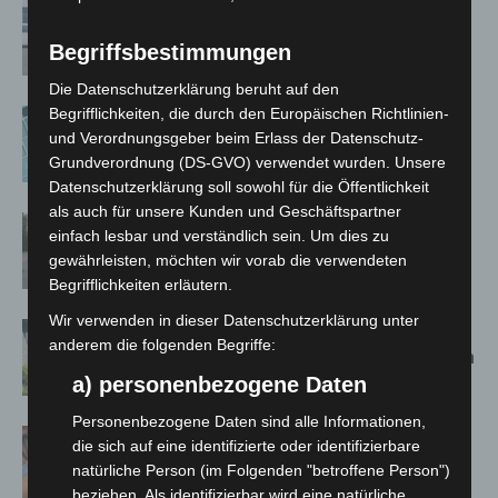
Niedersachsen: Feuerwehrkräfte
kehren nach Waldbrandeinsatz aus
Begriffsbestimmungen
Spanien zurück
Die Datenschutzerklärung beruht auf den
Begrifflichkeiten, die durch den Europäischen Richtlinien-
Anklage nach Abschaltung von
und Verordnungsgeber beim Erlass der Datenschutz-
„Archetyp Market“ erhoben
Grundverordnung (DS-GVO) verwendet wurden. Unsere
Datenschutzerklärung soll sowohl für die Öffentlichkeit
als auch für unsere Kunden und Geschäftspartner
Hannover: Polizei stoppt 166
einfach lesbar und verständlich sein. Um dies zu
Trunkenheitsfahrten bei
gewährleisten, möchten wir vorab die verwendeten
Großkontrolle
Begrifflichkeiten erläutern.
Wir verwenden in dieser Datenschutzerklärung unter
Schwarz Digits und Zscaler starten
anderem die folgenden Begriffe:
souveräne Cloud-Sicherheitsplattform
für Europa
a) personenbezogene Daten
Personenbezogene Daten sind alle Informationen,
Warn-App: Jeder Zweite weiß nach
die sich auf eine identifizierte oder identifizierbare
Handy-Warnung nicht, was zu tun ist
natürliche Person (im Folgenden "betroffene Person")
beziehen. Als identifizierbar wird eine natürliche