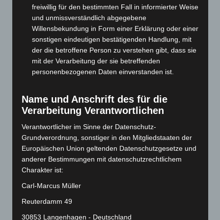
freiwillig für den bestimmten Fall in informierter Weise
Februar 2025
(96)
und unmissverständlich abgegebene
Januar 2025
(88)
Willensbekundung in Form einer Erklärung oder einer
Dezember 2024
(89)
sonstigen eindeutigen bestätigenden Handlung, mit
der die betroffene Person zu verstehen gibt, dass sie
November 2024
(94)
mit der Verarbeitung der sie betreffenden
Oktober 2024
(93)
personenbezogenen Daten einverstanden ist.
September 2024
(112)
August 2024
(107)
Name und Anschrift des für die
Verarbeitung Verantwortlichen
Juli 2024
(89)
Juni 2024
(107)
Verantwortlicher im Sinne der Datenschutz-
Grundverordnung, sonstiger in den Mitgliedstaaten der
Mai 2024
(149)
Europäischen Union geltenden Datenschutzgesetze und
April 2024
(102)
anderer Bestimmungen mit datenschutzrechtlichem
März 2024
(103)
Charakter ist:
Februar 2024
(103)
Carl-Marcus Müller
Januar 2024
(111)
Reuterdamm 49
Dezember 2023
(130)
30853 Langenhagen - Deutschland