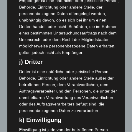
Empfänger ist eine natürliche oder juristische Person,
Mai 2026
(99)
Behörde, Einrichtung oder andere Stelle, der
April 2026
(99)
personenbezogene Daten offengelegt werden,
unabhängig davon, ob es sich bei ihr um einen
März 2026
(115)
Dritten handelt oder nicht. Behörden, die im Rahmen
Februar 2026
(109)
eines bestimmten Untersuchungsauftrags nach dem
Januar 2026
(122)
Unionsrecht oder dem Recht der Mitgliedstaaten
möglicherweise personenbezogene Daten erhalten,
Dezember 2025
(103)
gelten jedoch nicht als Empfänger.
November 2025
(114)
j) Dritter
Oktober 2025
(112)
Dritter ist eine natürliche oder juristische Person,
September 2025
(93)
Behörde, Einrichtung oder andere Stelle außer der
August 2025
(90)
betroffenen Person, dem Verantwortlichen, dem
Auftragsverarbeiter und den Personen, die unter der
Juli 2025
(90)
unmittelbaren Verantwortung des Verantwortlichen
Juni 2025
(103)
oder des Auftragsverarbeiters befugt sind, die
Mai 2025
(112)
personenbezogenen Daten zu verarbeiten.
April 2025
(88)
k) Einwilligung
März 2025
(111)
Einwilligung ist jede von der betroffenen Person