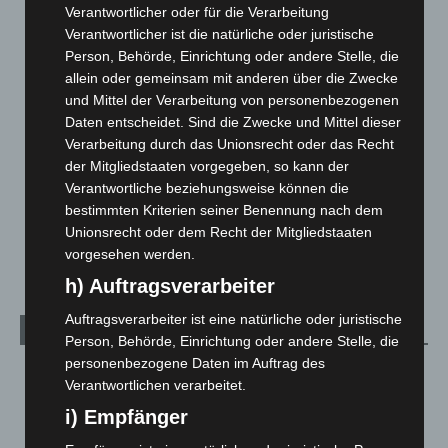
Blaulicht
2.799
Verantwortlicher oder für die Verarbeitung
Verantwortlicher ist die natürliche oder juristische
Corona-News
712
Person, Behörde, Einrichtung oder andere Stelle, die
Hannover und Region
5.039
allein oder gemeinsam mit anderen über die Zwecke
Langenhagen und Ortsteile
3.252
und Mittel der Verarbeitung von personenbezogenen
Daten entscheidet. Sind die Zwecke und Mittel dieser
Leserbriefe
1
Verarbeitung durch das Unionsrecht oder das Recht
Menschen
2
der Mitgliedstaaten vorgegeben, so kann der
Über uns
1
Verantwortliche beziehungsweise können die
bestimmten Kriterien seiner Benennung nach dem
Veranstaltungen
1.888
Unionsrecht oder dem Recht der Mitgliedstaaten
Welt
1.271
vorgesehen werden.
h) Auftragsverarbeiter
Auftragsverarbeiter ist eine natürliche oder juristische
Archiv
Person, Behörde, Einrichtung oder andere Stelle, die
personenbezogene Daten im Auftrag des
August 2026
(14)
Verantwortlichen verarbeitet.
Juli 2026
(73)
i) Empfänger
Juni 2026
(139)