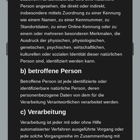
Person angesehen, die direkt oder indirekt,
insbesondere mittels Zuordnung zu einer Kennung
wie einem Namen, zu einer Kennnummer, zu
Standortdaten, zu einer Online-Kennung oder zu
einem oder mehreren besonderen Merkmalen, die
Ausdruck der physischen, physiologischen,
genetischen, psychischen, wirtschaftlichen,
Wetter
kulturellen oder sozialen Identität dieser natürlichen
Person sind, identifiziert werden kann.
LANGENHAGEN
b) betroffene Person
Mäßig Bewölkt
Betroffene Person ist jede identifizierte oder
°
28.3
°
C
27.1
identifizierbare natürliche Person, deren
personenbezogene Daten von dem für die
°
26.7
Verarbeitung Verantwortlichen verarbeitet werden.
c) Verarbeitung
36%
1.8m/s
36%
Verarbeitung ist jeder mit oder ohne Hilfe
SO.
MO.
DI.
MI.
DO.
automatisierter Verfahren ausgeführte Vorgang oder
33
°
27
°
24
°
27
°
31
°
jede solche Vorgangsreihe im Zusammenhang mit