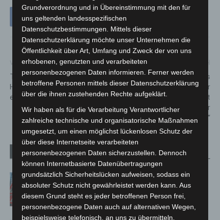
Grundverordnung und in Übereinstimmung mit den für
uns geltenden landesspezifischen
Datenschutzbestimmungen. Mittels dieser
Datenschutzerklärung möchte unser Unternehmen die
Öffentlichkeit über Art, Umfang und Zweck der von uns
erhobenen, genutzten und verarbeiteten
Vorheriger Artikel
Nächster Artikel
personenbezogenen Daten informieren. Ferner werden
Teams der Robotics City
Land setzt bewährtes
betroffene Personen mittels dieser Datenschutzerklärung
Hannover erneut international
Konzept fort: Neues Schuljahr
über die ihnen zustehenden Rechte aufgeklärt.
erfolgreich
2022/23 beginnt mit
„intensivierter freiwilliger
Wir haben als für die Verarbeitung Verantwortlicher
Testphase“
zahlreiche technische und organisatorische Maßnahmen
umgesetzt, um einen möglichst lückenlosen Schutz der
über diese Internetseite verarbeiteten
Verwandte Artikel
Mehr vom Autor
personenbezogenen Daten sicherzustellen. Dennoch
können Internetbasierte Datenübertragungen
grundsätzlich Sicherheitslücken aufweisen, sodass ein
A2: Zweite Turbobaustelle startet
absoluter Schutz nicht gewährleistet werden kann. Aus
zwischen Hannover-West und
diesem Grund steht es jeder betroffenen Person frei,
Bothfeld
personenbezogene Daten auch auf alternativen Wegen,
beispielsweise telefonisch, an uns zu übermitteln.