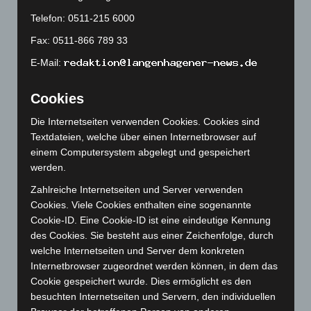
November 2023
(130)
Telefon: 0511-215 6000
Oktober 2023
(114)
Fax: 0511-866 789 33
September 2023
(133)
E-Mail:
August 2023
(134)
Juli 2023
(118)
Cookies
Juni 2023
(142)
Die Internetseiten verwenden Cookies. Cookies sind
Textdateien, welche über einen Internetbrowser auf
Mai 2023
(139)
einem Computersystem abgelegt und gespeichert
April 2023
(155)
werden.
März 2023
(174)
Zahlreiche Internetseiten und Server verwenden
Februar 2023
(154)
Cookies. Viele Cookies enthalten eine sogenannte
Cookie-ID. Eine Cookie-ID ist eine eindeutige Kennung
Januar 2023
(140)
des Cookies. Sie besteht aus einer Zeichenfolge, durch
Dezember 2022
(130)
welche Internetseiten und Server dem konkreten
November 2022
(167)
Internetbrowser zugeordnet werden können, in dem das
Cookie gespeichert wurde. Dies ermöglicht es den
Oktober 2022
(166)
besuchten Internetseiten und Servern, den individuellen
September 2022
(205)