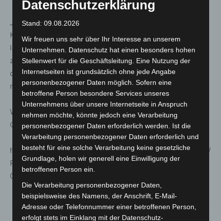
Datenschutzerklärung
„Wir erwarten, dass Unternehmen ihre Kundinnen und
Stand: 09.08.2026
Kunden mit einem Problem dieser Tragweite nicht allein
Wir freuen uns sehr über Ihr Interesse an unserem
lassen, und empfehlen, den Einsatz alternativer Produkte
Unternehmen. Datenschutz hat einen besonders hohen
zu prüfen“, so Schönbohm. Der Fall zeige einmal mehr,
Stellenwert für die Geschäftsleitung. Eine Nutzung der
Internetseiten ist grundsätzlich ohne jede Angabe
dass Informationssicherheit die Voraussetzung für eine
personenbezogener Daten möglich. Sofern eine
nachhaltig erfolgreiche Digitalisierung sei.
betroffene Person besondere Services unseres
Unternehmens über unsere Internetseite in Anspruch
Warnung vor Funk-Türschlossantrieb HomeTec Pro
nehmen möchte, könnte jedoch eine Verarbeitung
CFA3000 des Herstellers ABUS nach §7 BSIG:
personenbezogener Daten erforderlich werden. Ist die
Verarbeitung personenbezogener Daten erforderlich und
besteht für eine solche Verarbeitung keine gesetzliche
https://www.bsi.bund.de/SharedDocs/Downloads/DE/BSI/
Grundlage, holen wir generell eine Einwilligung der
Publikationen/Warnungen-nach-P7_BSIG/2022/BSI_W-
betroffenen Person ein.
005-220810.pdf?__blob=publicationFile&v=12
Die Verarbeitung personenbezogener Daten,
beispielsweise des Namens, der Anschrift, E-Mail-
Adresse oder Telefonnummer einer betroffenen Person,
erfolgt stets im Einklang mit der Datenschutz-