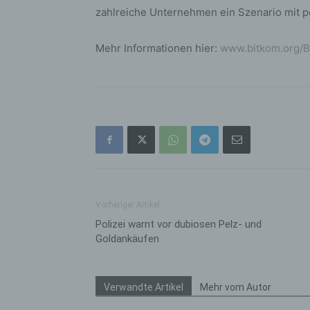
bez
zahlreiche Unternehmen ein Szenario mit po
wir
Zuv
Mehr Informationen hier:
www.bitkom.org/B
Pe
f
Ps
We
zus
zu
au
unt
ide
g)
Vorheriger Artikel
Ve
Polizei warnt vor dubiosen Pelz- und
Goldankäufen
Ver
ode
ge
Verwandte Artikel
Mehr vom Autor
pe
Ver