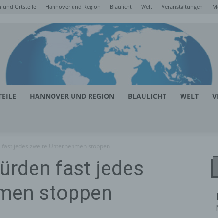
 und Ortsteile
Hannover und Region
Blaulicht
Welt
Veranstaltungen
M
EILE
HANNOVER UND REGION
BLAULICHT
WELT
V
 fast jedes zweite Unternehmen stoppen
ürden fast jedes
hmen stoppen