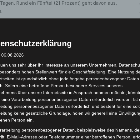
Tagen. Rund ein Fünftel (21 Prozent) geht davon aus,
n.
s sie ihren Betrieb noch etwa drei Tage
en könnten. Ein Viertel der Unternehmen (24
enschutzerklärung
ll nicht existenziell bedroht. 14 Prozent nutzen keine
llten keine Einschätzung abgeben.
: 06.08.2026
euen uns sehr über Ihr Interesse an unserem Unternehmen. Datenschu
r Befragung
besonders hohen Stellenwert für die Geschäftsleitung. Eine Nutzung d
etseiten ist grundsätzlich ohne jede Angabe personenbezogener Daten
iven Umfrage unter 603 Unternehmen mit mindestens
h. Sofern eine betroffene Person besondere Services unseres
ührt wurde die Erhebung im Auftrag des
nehmens über unsere Internetseite in Anspruch nehmen möchte, könnt
 Unternehmen, also 86 Prozent, setzen Cloud-Dienste
 eine Verarbeitung personenbezogener Daten erforderlich werden. Ist 
eitung personenbezogener Daten erforderlich und besteht für eine sol
eitung keine gesetzliche Grundlage, holen wir generell eine Einwilligun
fenen Person ein.
1
von 2
rarbeitung personenbezogener Daten, beispielsweise des Namens, de
ift, E-Mail-Adresse oder Telefonnummer einer betroffenen Person, erfo