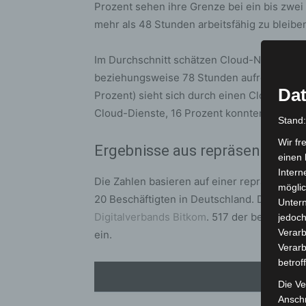
Prozent sehen ihre Grenze bei ein bis zwei 
mehr als 48 Stunden arbeitsfähig zu bleibe
Im Durchschnitt schätzen Cloud-Nutzer, das
beziehungsweise 78 Stunden aufrechterhalt
Dat
Prozent) sieht sich durch einen Cloud-Ausfa
Cloud-Dienste, 16 Prozent konnten oder wo
Stand
Wir fr
Ergebnisse aus repräsentative
einen 
Intern
Die Zahlen basieren auf einer repräsentat
möglic
20 Beschäftigten in Deutschland. Durchgef
Unter
Digitalverbands Bitkom
. 517 der befragten
jedoch
Verarb
ein.
Verarb
betrof
Die Ve
Anschr