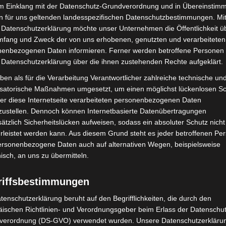
im Einklang mit der Datenschutz-Grundverordnung und in Übereinstim
n für uns geltenden landesspezifischen Datenschutzbestimmungen. Mit
 Datenschutzerklärung möchte unser Unternehmen die Öffentlichkeit ü
mfang und Zweck der von uns erhobenen, genutzten und verarbeiteten
enbezogenen Daten informieren. Ferner werden betroffene Personen 
 Datenschutzerklärung über die ihnen zustehenden Rechte aufgeklärt.
ben als für die Verarbeitung Verantwortlicher zahlreiche technische un
isatorische Maßnahmen umgesetzt, um einen möglichst lückenlosen S
er diese Internetseite verarbeiteten personenbezogenen Daten
zustellen. Dennoch können Internetbasierte Datenübertragungen
ätzlich Sicherheitslücken aufweisen, sodass ein absoluter Schutz nicht
leistet werden kann. Aus diesem Grund steht es jeder betroffenen Pe
personenbezogene Daten auch auf alternativen Wegen, beispielsweise
nisch, an uns zu übermitteln.
riffsbestimmungen
Umfrage: Wenn die Cloud ausfällt. - Quelle: Bitkome.V.
tenschutzerklärung beruht auf den Begrifflichkeiten, die durch den
ischen Richtlinien- und Verordnungsgeber beim Erlass der Datenschut
verordnung (DS-GVO) verwendet wurden. Unsere Datenschutzerklärun