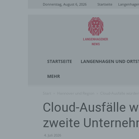
Donnerstag, August 6, 2026
Startseite
Langenhagen
Langenhagener
News
STARTSEITE
LANGENHAGEN UND ORTST
MEHR
Start
Hannover und Region
Cloud-Ausfälle würden
Cloud-Ausfälle w
zweite Unterne
4. Juli 2026