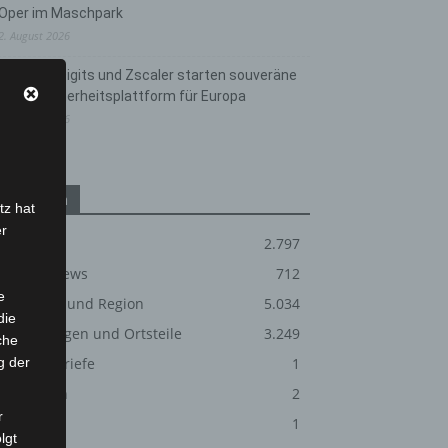
Oper im Maschpark
2. August 2026
Schwarz Digits und Zscaler starten souveräne
Cloud-Sicherheitsplattform für Europa
2. August 2026
Kategorien
tz hat
er
Blaulicht
2.797
Corona-News
712
e
Hannover und Region
5.034
die
Langenhagen und Ortsteile
3.249
che
g der
Leserbriefe
1
Menschen
2
r
Über uns
1
lgt