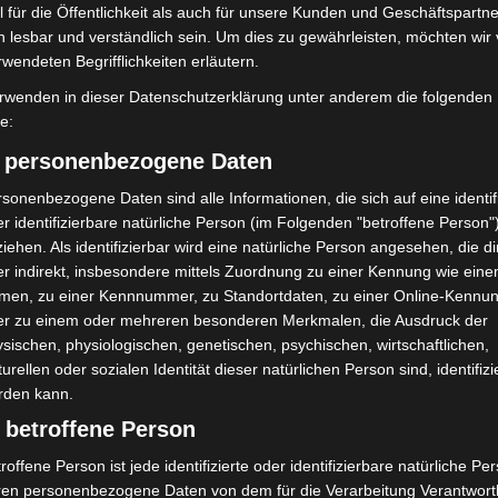
 für die Öffentlichkeit als auch für unsere Kunden und Geschäftspartne
h lesbar und verständlich sein. Um dies zu gewährleisten, möchten wir
rwendeten Begrifflichkeiten erläutern.
t die zentrale Rolle der Cloud für moderne Betriebe:
rwenden in dieser Datenschutzerklärung unter anderem die folgenden
ehmen so wichtig wie stabile Stromversorgung und
fe:
unikation, Datenbanken oder auch KI-Lösungen sind
) personenbezogene Daten
bei sind sie unverzichtbar für den Geschäftsbetrieb
ichzeitig ist die Nutzung von Cloud-Diensten häufig
sonenbezogene Daten sind alle Informationen, die sich auf eine identifi
zu setzen. Wichtig ist deshalb, die Cloud in ein
r identifizierbare natürliche Person (im Folgenden "betroffene Person"
 integrieren.“
iehen. Als identifizierbar wird eine natürliche Person angesehen, die di
r indirekt, insbesondere mittels Zuordnung zu einer Kennung wie ein
men, zu einer Kennnummer, zu Standortdaten, zu einer Online-Kennu
er zu einem oder mehreren besonderen Merkmalen, die Ausdruck der
sischen, physiologischen, genetischen, psychischen, wirtschaftlichen,
isiko. In den vergangenen zwölf Monaten kam es bei
turellen oder sozialen Identität dieser natürlichen Person sind, identifizi
den Ausfällen. Viele Unternehmen haben daraus
rden kann.
hmen etabliert, um Arbeitsunterbrechungen
 betroffene Person
roffene Person ist jede identifizierte oder identifizierbare natürliche Pe
ren personenbezogene Daten von dem für die Verarbeitung Verantwort