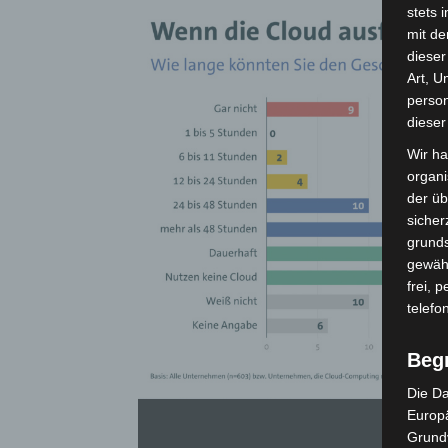
stets 
mit de
dieser
Art, U
person
dieser
Wir ha
organ
der üb
sicher
grunds
gewähr
frei, 
telefo
Beg
Die Da
Europä
Grund