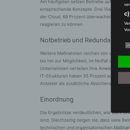
Am häufigsten setzen Betriebe auf Notfall-
ver
entsprechende Konzepte. Drei Viertel (75 P
c)
der Cloud. 69 Prozent überwachen ihre Clo
Ver
reagieren zu können.
Vo
pe
Notbetrieb und Redundanz als
da
das
Weitere Maßnahmen reichen von vertraglic
ode
bis hin zur Möglichkeit, im Notfall auf lok
die
Unternehmen verteilen ihre Anwendungen 
d
IT-Strukturen haben 35 Prozent aufgebaut,
Ein
Anbieter als zusätzliche Absicherung nutze
per
ei
Einordnung
e)
Die Ergebnisse verdeutlichen, wie stark 
Pro
Da
sind. Gleichzeitig zeigen sie, dass viele Be
wer
technischen und organisatorischen Maßnah