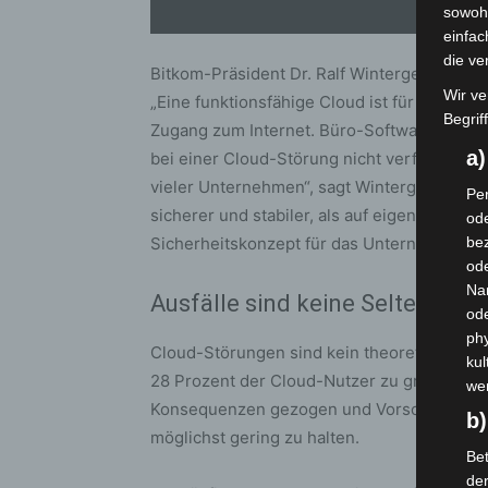
sowohl
einfac
die ve
Bitkom-Präsident Dr. Ralf Wintergerst beton
Wir ve
„Eine funktionsfähige Cloud ist für Untern
Begrif
Zugang zum Internet. Büro-Software, Komm
a
bei einer Cloud-Störung nicht verfügbar, da
vieler Unternehmen“, sagt Wintergerst. „Gle
Per
sicherer und stabiler, als auf eigene Server 
ode
Sicherheitskonzept für das Unternehmen zu
bez
ode
Na
Ausfälle sind keine Seltenheit
od
phy
Cloud-Störungen sind kein theoretisches R
kul
28 Prozent der Cloud-Nutzer zu gravieren
we
Konsequenzen gezogen und Vorsorgemaßna
b)
möglichst gering zu halten.
Bet
de