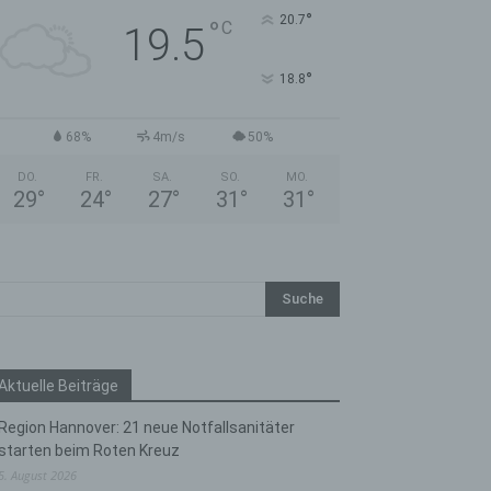
°
20.7
°
C
19.5
°
18.8
68%
4m/s
50%
DO.
FR.
SA.
SO.
MO.
29
°
24
°
27
°
31
°
31
°
Aktuelle Beiträge
Region Hannover: 21 neue Notfallsanitäter
starten beim Roten Kreuz
5. August 2026