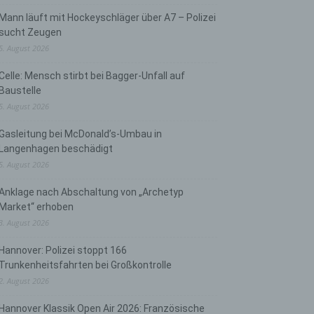
Mann läuft mit Hockeyschläger über A7 – Polizei
sucht Zeugen
5. August 2026
Celle: Mensch stirbt bei Bagger-Unfall auf
Baustelle
5. August 2026
Gasleitung bei McDonald’s-Umbau in
Langenhagen beschädigt
5. August 2026
Anklage nach Abschaltung von „Archetyp
Market“ erhoben
3. August 2026
Hannover: Polizei stoppt 166
Trunkenheitsfahrten bei Großkontrolle
2. August 2026
Hannover Klassik Open Air 2026: Französische