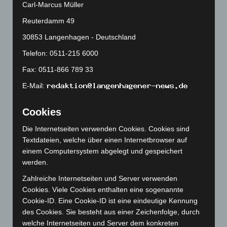
Carl-Marcus Müller
November 2024
(94)
Oktober 2024
(93)
Reuterdamm 49
September 2024
(112)
30853 Langenhagen - Deutschland
August 2024
(107)
Telefon: 0511-215 6000
Juli 2024
(89)
Fax: 0511-866 789 33
Juni 2024
(107)
E-Mail:
Mai 2024
(149)
Cookies
April 2024
(102)
März 2024
(103)
Die Internetseiten verwenden Cookies. Cookies sind
Textdateien, welche über einen Internetbrowser auf
Februar 2024
(103)
einem Computersystem abgelegt und gespeichert
Januar 2024
(111)
werden.
Dezember 2023
(130)
Zahlreiche Internetseiten und Server verwenden
November 2023
(130)
Cookies. Viele Cookies enthalten eine sogenannte
Cookie-ID. Eine Cookie-ID ist eine eindeutige Kennung
Oktober 2023
(114)
des Cookies. Sie besteht aus einer Zeichenfolge, durch
September 2023
(133)
welche Internetseiten und Server dem konkreten