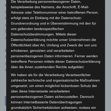
Die Verarbeitung personenbezogener Daten,
Kontrolle durch die Polizei eine sogenannte Shisha-Bar
beispielsweise des Namens, der Anschrift, E-Mail-
in der Straße „Am Marstall“. Es konnte kein
Adresse oder Telefonnummer einer betroffenen Person,
Hygienekonzept vorlegt werden, zudem wurde eine
erfolgt stets im Einklang mit der Datenschutz-
Grundverordnung und in Übereinstimmung mit den für
unzureichende Reinigung der Wasserpfeifen festgestellt.
uns geltenden landesspezifischen
Darüber hinaus wurde bemerkt, dass Tabak unversteuert
Datenschutzbestimmungen. Mittels dieser
abgegeben wurde.
Datenschutzerklärung möchte unser Unternehmen die
Öffentlichkeit über Art, Umfang und Zweck der von uns
Bei den Kontrollen mussten insgesamt 31
erhobenen, genutzten und verarbeiteten
personenbezogenen Daten informieren. Ferner werden
Gefährderansprachen geführt werden sowie elf Betriebe
betroffene Personen mittels dieser Datenschutzerklärung
aufgrund einer entsprechenden Verfügung sofort
über die ihnen zustehenden Rechte aufgeklärt.
schließen.
Wir haben als für die Verarbeitung Verantwortlicher
zahlreiche technische und organisatorische Maßnahmen
umgesetzt, um einen möglichst lückenlosen Schutz der
über diese Internetseite verarbeiteten
personenbezogenen Daten sicherzustellen. Dennoch
können Internetbasierte Datenübertragungen
grundsätzlich Sicherheitslücken aufweisen, sodass ein