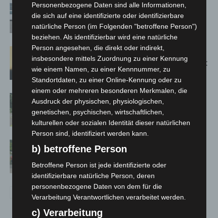
Niedersachsen: Feuerwehrkräfte
Personenbezogene Daten sind alle Informationen,
kehren nach Waldbrandeinsatz aus
die sich auf eine identifizierte oder identifizierbare
Spanien zurück
natürliche Person (im Folgenden "betroffene Person")
beziehen. Als identifizierbar wird eine natürliche
Person angesehen, die direkt oder indirekt,
Hannover: Erste Tigermücken-
insbesondere mittels Zuordnung zu einer Kennung
Population in Niedersachsen entdeckt
wie einem Namen, zu einer Kennnummer, zu
Standortdaten, zu einer Online-Kennung oder zu
einem oder mehreren besonderen Merkmalen, die
Brand im „Haus der Begegnung“ in
Ausdruck der physischen, physiologischen,
Neuwarmbüchen schnell eingedämmt
genetischen, psychischen, wirtschaftlichen,
kulturellen oder sozialen Identität dieser natürlichen
Person sind, identifiziert werden kann.
Region Hannover: 21 neue
b) betroffene Person
Notfallsanitäter starten beim Roten
Betroffene Person ist jede identifizierte oder
Kreuz
identifizierbare natürliche Person, deren
personenbezogene Daten von dem für die
Verarbeitung Verantwortlichen verarbeitet werden.
c) Verarbeitung