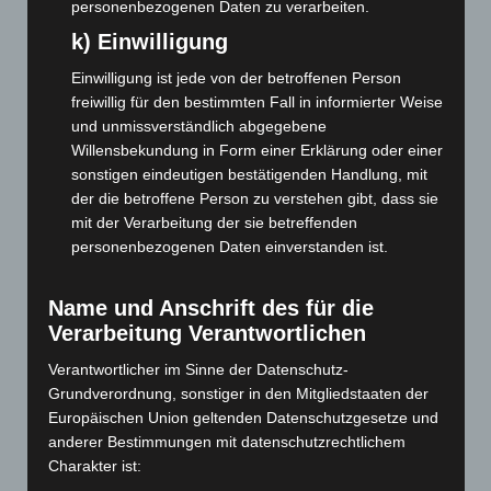
personenbezogenen Daten zu verarbeiten.
Februar 2026
(109)
k) Einwilligung
Januar 2026
(122)
Dezember 2025
(103)
Einwilligung ist jede von der betroffenen Person
freiwillig für den bestimmten Fall in informierter Weise
November 2025
(114)
und unmissverständlich abgegebene
Oktober 2025
(112)
Willensbekundung in Form einer Erklärung oder einer
September 2025
(93)
sonstigen eindeutigen bestätigenden Handlung, mit
der die betroffene Person zu verstehen gibt, dass sie
August 2025
(90)
mit der Verarbeitung der sie betreffenden
Juli 2025
(90)
personenbezogenen Daten einverstanden ist.
Juni 2025
(103)
Mai 2025
(112)
Name und Anschrift des für die
Verarbeitung Verantwortlichen
April 2025
(88)
Verantwortlicher im Sinne der Datenschutz-
März 2025
(111)
Grundverordnung, sonstiger in den Mitgliedstaaten der
Februar 2025
(96)
Europäischen Union geltenden Datenschutzgesetze und
Januar 2025
(88)
anderer Bestimmungen mit datenschutzrechtlichem
Charakter ist:
Dezember 2024
(89)