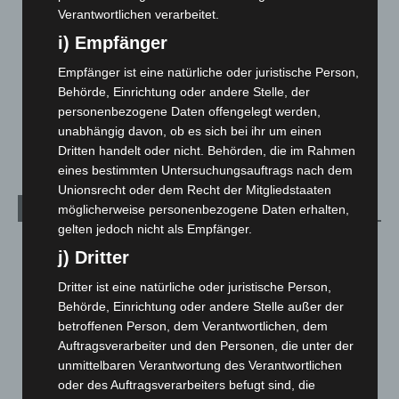
Langenhagen und Ortsteile
3.252
Verantwortlichen verarbeitet.
Leserbriefe
1
i) Empfänger
Menschen
2
Empfänger ist eine natürliche oder juristische Person,
Über uns
1
Behörde, Einrichtung oder andere Stelle, der
Veranstaltungen
1.888
personenbezogene Daten offengelegt werden,
unabhängig davon, ob es sich bei ihr um einen
Welt
1.271
Dritten handelt oder nicht. Behörden, die im Rahmen
eines bestimmten Untersuchungsauftrags nach dem
Unionsrecht oder dem Recht der Mitgliedstaaten
Archiv
möglicherweise personenbezogene Daten erhalten,
gelten jedoch nicht als Empfänger.
August 2026
(14)
j) Dritter
Juli 2026
(73)
Dritter ist eine natürliche oder juristische Person,
Juni 2026
(139)
Behörde, Einrichtung oder andere Stelle außer der
Mai 2026
(99)
betroffenen Person, dem Verantwortlichen, dem
Auftragsverarbeiter und den Personen, die unter der
April 2026
(99)
unmittelbaren Verantwortung des Verantwortlichen
März 2026
(115)
oder des Auftragsverarbeiters befugt sind, die