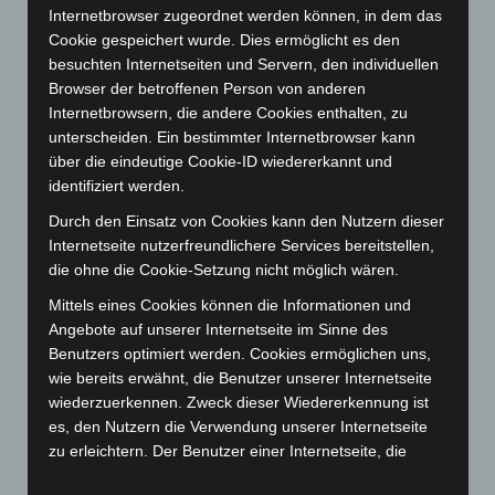
August 2023
(134)
Internetbrowser zugeordnet werden können, in dem das
Cookie gespeichert wurde. Dies ermöglicht es den
Juli 2023
(118)
besuchten Internetseiten und Servern, den individuellen
Juni 2023
(142)
Browser der betroffenen Person von anderen
Mai 2023
(139)
Internetbrowsern, die andere Cookies enthalten, zu
unterscheiden. Ein bestimmter Internetbrowser kann
April 2023
(155)
über die eindeutige Cookie-ID wiedererkannt und
März 2023
(174)
identifiziert werden.
Februar 2023
(154)
Durch den Einsatz von Cookies kann den Nutzern dieser
Januar 2023
(140)
Internetseite nutzerfreundlichere Services bereitstellen,
die ohne die Cookie-Setzung nicht möglich wären.
Dezember 2022
(130)
Mittels eines Cookies können die Informationen und
November 2022
(167)
Angebote auf unserer Internetseite im Sinne des
Oktober 2022
(166)
Benutzers optimiert werden. Cookies ermöglichen uns,
September 2022
(205)
wie bereits erwähnt, die Benutzer unserer Internetseite
wiederzuerkennen. Zweck dieser Wiedererkennung ist
August 2022
(166)
es, den Nutzern die Verwendung unserer Internetseite
Juli 2022
(133)
zu erleichtern. Der Benutzer einer Internetseite, die
Cookies verwendet, muss beispielsweise nicht bei jedem
Juni 2022
(167)