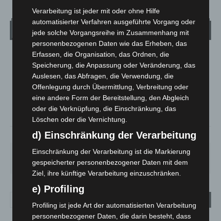
Verarbeitung ist jeder mit oder ohne Hilfe
automatisierter Verfahren ausgeführte Vorgang oder
Wetter
jede solche Vorgangsreihe im Zusammenhang mit
personenbezogenen Daten wie das Erheben, das
Erfassen, die Organisation, das Ordnen, die
LANGENHAGEN
Speicherung, die Anpassung oder Veränderung, das
Mäßig Bewölkt
Auslesen, das Abfragen, die Verwendung, die
°
15
Offenlegung durch Übermittlung, Verbreitung oder
°
C
13.5
eine andere Form der Bereitstellung, den Abgleich
°
12.8
oder die Verknüpfung, die Einschränkung, das
Löschen oder die Vernichtung.
d) Einschränkung der Verarbeitung
79%
1.8m/s
44%
Einschränkung der Verarbeitung ist die Markierung
SO.
MO.
DI.
MI.
DO.
33
°
27
°
23
°
26
°
28
°
gespeicherter personenbezogener Daten mit dem
Ziel, ihre künftige Verarbeitung einzuschränken.
e) Profiling
Profiling ist jede Art der automatisierten Verarbeitung
personenbezogener Daten, die darin besteht, dass