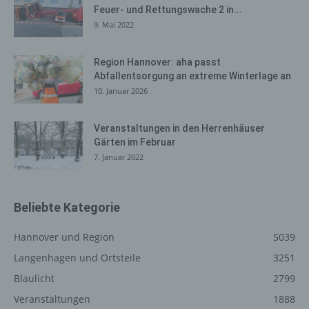
Feuer- und Rettungswache 2 in...
angegebenen personenbezogenen Daten gespeichert.
9. Mai 2022
Registrierung auf unserer
Region Hannover: aha passt
Internetseite
Abfallentsorgung an extreme Winterlage an
Die betroffene Person hat die Möglichkeit, sich auf der
10. Januar 2026
Internetseite des für die Verarbeitung Verantwortlichen
unter Angabe von personenbezogenen Daten zu
Veranstaltungen in den Herrenhäuser
registrieren. Welche personenbezogenen Daten dabei
Gärten im Februar
an den für die Verarbeitung Verantwortlichen übermittelt
7. Januar 2022
werden, ergibt sich aus der jeweiligen Eingabemaske,
die für die Registrierung verwendet wird. Die von der
betroffenen Person eingegebenen personenbezogenen
Beliebte Kategorie
Daten werden ausschließlich für die interne Verwendung
bei dem für die Verarbeitung Verantwortlichen und für
Hannover und Region
5039
eigene Zwecke erhoben und gespeichert. Der für die
Verarbeitung Verantwortliche kann die Weitergabe an
Langenhagen und Ortsteile
3251
einen oder mehrere Auftragsverarbeiter, beispielsweise
Blaulicht
2799
einen Paketdienstleister, veranlassen, der die
Veranstaltungen
1888
personenbezogenen Daten ebenfalls ausschließlich für