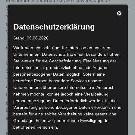
Restaurant in der Reuterstraße schwerwiegende
Verstöße gegen die Corona-Verordnung fest. Der Betrieb
wurde vorläufig untersagt. Da sich der Betreiber
uneinsichtig zeigte, wurde die Gaststätte versiegelt.
Datenschutzerklärung
Wenig später wurden wegen diverser Verstöße auch
Stand: 09.08.2026
zwei Friseursalons in der Schmiede- und in der
Goethestraße durch die Beamten geschlossen.
Wir freuen uns sehr über Ihr Interesse an unserem
Unternehmen. Datenschutz hat einen besonders hohen
Stellenwert für die Geschäftsleitung. Eine Nutzung der
Um 19:05 Uhr fiel den Einsatzkräften ein Bordell in der
Internetseiten ist grundsätzlich ohne jede Angabe
Scholvinstraße auf, gegen das bereits in den
personenbezogener Daten möglich. Sofern eine
vergangenen Tagen eine Schließungsverfügung
betroffene Person besondere Services unseres
ausgesprochen worden war. Dort wurden auch am
Unternehmens über unsere Internetseite in Anspruch
Dienstag keine Einlasskontrollen durchgeführt und damit
nehmen möchte, könnte jedoch eine Verarbeitung
personenbezogener Daten erforderlich werden. Ist die
gegen die vorherige Schließungsverfügung verstoßen.
Verarbeitung personenbezogener Daten erforderlich und
Das Bordell wurde erneut geschlossen und ein
besteht für eine solche Verarbeitung keine gesetzliche
entsprechendes Verfahren eingeleitet.
Grundlage, holen wir generell eine Einwilligung der
betroffenen Person ein.
Ebenfalls schließen musste um 19:15 Uhr nach einer