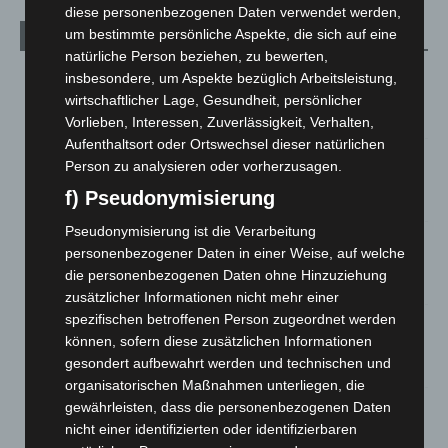
diese personenbezogenen Daten verwendet werden,
um bestimmte persönliche Aspekte, die sich auf eine
Aktuelle Beiträge
natürliche Person beziehen, zu bewerten,
Kunst trifft Weingenuss: Barbara-Susann Mehring zeigt ihre
insbesondere, um Aspekte bezüglich Arbeitsleistung,
Werke im Jacques’ Wein-Depot Isernhagen
wirtschaftlicher Lage, Gesundheit, persönlicher
8. August 2026
Vorlieben, Interessen, Zuverlässigkeit, Verhalten,
Aufenthaltsort oder Ortswechsel dieser natürlichen
A2: Zweite Turbobaustelle startet zwischen Hannover-West
Person zu analysieren oder vorherzusagen.
und Bothfeld
f) Pseudonymisierung
8. August 2026
Pseudonymisierung ist die Verarbeitung
Niedersachsen: Feuerwehrkräfte kehren nach
personenbezogener Daten in einer Weise, auf welche
Waldbrandeinsatz aus Spanien zurück
die personenbezogenen Daten ohne Hinzuziehung
7. August 2026
zusätzlicher Informationen nicht mehr einer
spezifischen betroffenen Person zugeordnet werden
Hannover: Erste Tigermücken-Population in Niedersachsen
können, sofern diese zusätzlichen Informationen
entdeckt
gesondert aufbewahrt werden und technischen und
7. August 2026
organisatorischen Maßnahmen unterliegen, die
Brand im „Haus der Begegnung“ in Neuwarmbüchen schnell
gewährleisten, dass die personenbezogenen Daten
eingedämmt
nicht einer identifizierten oder identifizierbaren