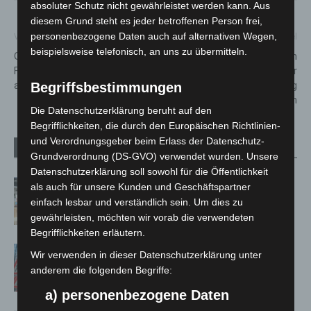
absoluter Schutz nicht gewährleistet werden kann. Aus
diesem Grund steht es jeder betroffenen Person frei,
personenbezogene Daten auch auf alternativen Wegen,
Vorheriger Artikel
Nächster Artikel
beispielsweise telefonisch, an uns zu übermitteln.
Gießwasser auf städtischen
Wasserwelt Langenhagen
Friedhöfen wird zum Winter
wegen Problemen mit der
abgestellt
Wasserversorgung
Begriffsbestimmungen
vorübergehend geschlossen
Die Datenschutzerklärung beruht auf den
Begrifflichkeiten, die durch den Europäischen Richtlinien-
und Verordnungsgeber beim Erlass der Datenschutz-
Verwandte Artikel
Mehr vom Autor
Grundverordnung (DS-GVO) verwendet wurden. Unsere
Datenschutzerklärung soll sowohl für die Öffentlichkeit
Kunst trifft Weingenuss: Barbara-
als auch für unsere Kunden und Geschäftspartner
Susann Mehring zeigt ihre Werke im
einfach lesbar und verständlich sein. Um dies zu
Jacques’ Wein-Depot Isernhagen
gewährleisten, möchten wir vorab die verwendeten
Begrifflichkeiten erläutern.
A2: Zweite Turbobaustelle startet
Wir verwenden in dieser Datenschutzerklärung unter
zwischen Hannover-West und
anderem die folgenden Begriffe:
Bothfeld
a) personenbezogene Daten