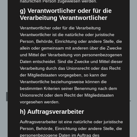
6. August 2026
natürlichen Person zugewiesen werden.
g) Verantwortlicher oder für die
Region Hannover: 21 neue Notfallsanitäter starten beim
Verarbeitung Verantwortlicher
Roten Kreuz
5. August 2026
Verantwortlicher oder für die Verarbeitung
Verantwortlicher ist die natürliche oder juristische
Mann läuft mit Hockeyschläger über A7 – Polizei sucht
Person, Behörde, Einrichtung oder andere Stelle, die
Zeugen
allein oder gemeinsam mit anderen über die Zwecke
5. August 2026
und Mittel der Verarbeitung von personenbezogenen
Daten entscheidet. Sind die Zwecke und Mittel dieser
Celle: Mensch stirbt bei Bagger-Unfall auf Baustelle
Verarbeitung durch das Unionsrecht oder das Recht
5. August 2026
der Mitgliedstaaten vorgegeben, so kann der
Verantwortliche beziehungsweise können die
bestimmten Kriterien seiner Benennung nach dem
Unionsrecht oder dem Recht der Mitgliedstaaten
Kategorien
vorgesehen werden.
Blaulicht
2.799
h) Auftragsverarbeiter
Corona-News
712
Auftragsverarbeiter ist eine natürliche oder juristische
Hannover und Region
5.039
Person, Behörde, Einrichtung oder andere Stelle, die
personenbezogene Daten im Auftrag des