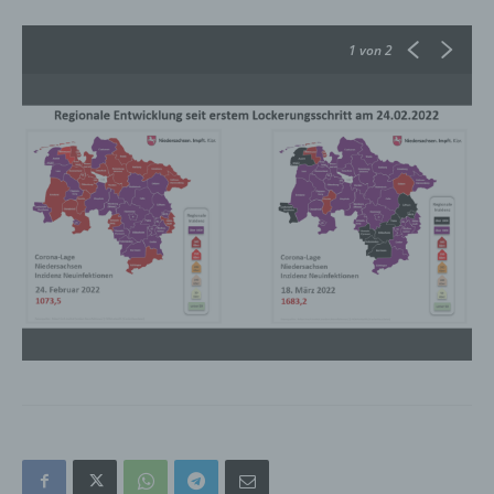
automatisch auch bei Gravatar registriert sind. Details zu
Gravatar:
https://de.gravatar.com
1
von 2
Hosting
Die von uns in Anspruch genommenen Hosting-
Leistungen dienen der Zurverfügungstellung der
folgenden Leistungen: Infrastruktur- und
Plattformdienstleistungen, Rechenkapazität,
Speicherplatz und Datenbankdienste,
Sicherheitsleistungen sowie technische
Wartungsleistungen, die wir zum Zwecke des Betriebs
dieses Onlineangebotes einsetzen.
Hierbei verarbeiten wir, bzw. unser Hostinganbieter
Bestandsdaten, Kontaktdaten, Inhaltsdaten,
Vertragsdaten, Nutzungsdaten, Meta- und
Kommunikationsdaten von Kunden, Interessenten und
Besuchern dieses Onlineangebotes auf Grundlage
unserer berechtigten Interessen an einer effizienten und
sicheren Zurverfügungstellung dieses Onlineangebotes