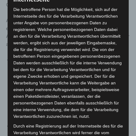
Geboosterte).
Die betroffene Person hat die Möglichkeit, sich auf der
Internetseite des für die Verarbeitung Verantwortlichen
Ausblick: Nach den Osterferien ist geplant, im Rahmen
unter Angabe von personenbezogenen Daten zu
einer zusätzlichen Sicherheits-Phase im Zeitraum 20.
registrieren. Welche personenbezogenen Daten dabei
April 2022 bis 29. April 2022 täglich zu testen. Das gilt für
an den für die Verarbeitung Verantwortlichen übermittelt
werden, ergibt sich aus der jeweiligen Eingabemaske,
alle Schülerinnen und Schüler.
die für die Registrierung verwendet wird. Die von der
betroffenen Person eingegebenen personenbezogenen
Die Regelungen in § 17 betreffend Heime,
Daten werden ausschließlich für die interne Verwendung
unterstützende Wohnformen, Intensivpflege-
bei dem für die Verarbeitung Verantwortlichen und für
Wohngemeinschaften, Einrichtungen der Tagespflege
eigene Zwecke erhoben und gespeichert. Der für die
Verarbeitung Verantwortliche kann die Weitergabe an
und Angebote zur Unterstützung im Alltag werden in
einen oder mehrere Auftragsverarbeiter, beispielsweise
einigen Absätzen geändert und neue Absätze werden
einen Paketdienstleister, veranlassen, der die
hinzugefügt. Dies erfordert auch redaktionelle
personenbezogenen Daten ebenfalls ausschließlich für
Anpassungen, da sich die Ziffern der einschlägigen
eine interne Verwendung, die dem für die Verarbeitung
nachfolgenden Absätze ändern.
Verantwortlichen zuzurechnen ist, nutzt.
Die nach Satz 1 verpflichteten Beschäftigten und
Durch eine Registrierung auf der Internetseite des für die
Verarbeitung Verantwortlichen wird ferner die vom
Personen haben weiterhin eine qualifizierte Maske zu