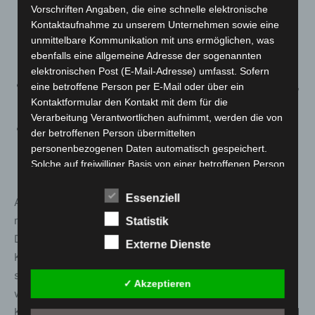
behinderte Menschen sowie vergleichbare Angebote
Vorschriften Angaben, die eine schnelle elektronische
der Eingliederungshilfe erfolgt eine Anpassung an die
Kontaktaufnahme zu unserem Unternehmen sowie eine
unmittelbare Kommunikation mit uns ermöglichen, was
ab 19. März geltenden Regelungen des § 28a Abs. 10
ebenfalls eine allgemeine Adresse der sogenannten
Satz 3 IfSG i.V. m § 28a Abs. 8 Nr. 4 IfSG.
elektronischen Post (E-Mail-Adresse) umfasst. Sofern
Die Regelungen des § 20 Wahlen werden aufgehoben,
eine betroffene Person per E-Mail oder über ein
Kontaktformular den Kontakt mit dem für die
sie fallen ersatzlos weg.
Verarbeitung Verantwortlichen aufnimmt, werden die von
Die Geltungsdauer der Verordnung vom 23. Februar
der betroffenen Person übermittelten
2022 wird verlängert, sie tritt mit Ablauf des 2. April
personenbezogenen Daten automatisch gespeichert.
Solche auf freiwilliger Basis von einer betroffenen Person
2022 außer Kraft.
an den für die Verarbeitung Verantwortlichen
übermittelten personenbezogenen Daten werden für
Essenziell
Ab dem 3. April 2022 kann das Land Schutzmaßnahmen
Zwecke der Bearbeitung oder der Kontaktaufnahme zur
nur noch in wenigen Bereichen verbindlich anordnen.
Statistik
betroffenen Person gespeichert. Es erfolgt keine
Dazu gehören beispielsweise Maskenpflichten in
Weitergabe dieser personenbezogenen Daten an Dritte.
Externe Dienste
Kranken- und Pflegeeinrichtungen, Heimen, Arztpraxen
sowie im öffentlichen Personennahverkehr. Testungen
Kommentarfunktion im Blog auf der
✓ Akzeptieren
Internetseite
werden dann als Zugangsvoraussetzung nurmehr in
Kranken- und Pflegeeinrichtungen, Heimen, Schulen und