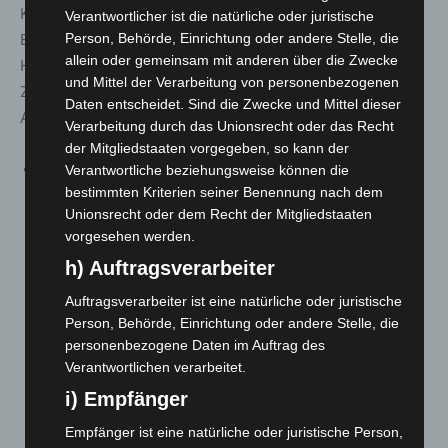
Kapazitätsbegrenzungen mehr, wohl aber die Pflicht zur
Verantwortlicher ist die natürliche oder juristische
Erstellung und Vorlage eines qualifizierten
Person, Behörde, Einrichtung oder andere Stelle, die
allein oder gemeinsam mit anderen über die Zwecke
Hygienekonzeptes. Erhöht der Veranstalter freiwillig die
und Mittel der Verarbeitung von personenbezogenen
Zugangsbeschränkungen auf 2Gplus, entfällt die
Daten entscheidet. Sind die Zwecke und Mittel dieser
Abstandspflicht ebenfalls.
Verarbeitung durch das Unionsrecht oder das Recht
der Mitgliedstaaten vorgegeben, so kann der
§ 8 Absatz 7 regelt, wie bislang Absatz 5, die
Verantwortliche beziehungsweise können die
bestimmten Kriterien seiner Benennung nach dem
Verpflichtungen für Veranstalterinnen und
Unionsrecht oder dem Recht der Mitgliedstaaten
Veranstalter von Veranstaltungen nach Absatz 1 zur
vorgesehen werden.
täglichen Testung von dienstleistenden Personen, die
h) Auftragsverarbeiter
nicht nachweislich geimpft oder genesen sind. Diese
Regelung erfasst sämtliche unter Absatz 1 fallende
Auftragsverarbeiter ist eine natürliche oder juristische
Person, Behörde, Einrichtung oder andere Stelle, die
Veranstaltungen und somit auch Veranstaltungen mit
personenbezogene Daten im Auftrag des
mehr als 2000 Teilnehmenden. Für das vor Ort tätige
Verantwortlichen verarbeitet.
Personal war die 3G-Vorgabe in der bisherigen
i) Empfänger
Corona-Verordnung nur für kleinere Veranstaltungen
(50 bis 2000 Teilnehmer) in § 8 eigenständig geregelt.
Empfänger ist eine natürliche oder juristische Person,