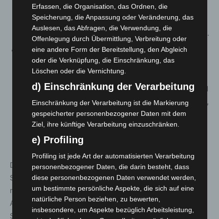
Erfassen, die Organisation, das Ordnen, die
weiteren Vorgaben beziehen sich zukünftig nur noch
Speicherung, die Anpassung oder Veränderung, das
auf Personen, die an Versammlungen unter freiem
Auslesen, das Abfragen, die Verwendung, die
Himmel nach Artikel 8 des Grundgesetzes teilnehmen.
Offenlegung durch Übermittlung, Verbreitung oder
eine andere Form der Bereitstellung, den Abgleich
Für Veranstaltungen ab 50 Personen bis 2000
oder die Verknüpfung, die Einschränkung, das
Personen gilt nach dem neuen § 8 (Beschränkung des
Löschen oder die Vernichtung.
Zutritts zu Sitzungen, Zusammenkünften und
d) Einschränkung der Verarbeitung
Veranstaltungen mit mehr als 50 Teilnehmerinnen und
Teilnehmern) drinnen und draußen auch weiterhin 3G,
Einschränkung der Verarbeitung ist die Markierung
auf Abstandsregelungen wird verzichtet. Außer im
gespeicherter personenbezogener Daten mit dem
Ziel, ihre künftige Verarbeitung einzuschränken.
Sitzen muss im Innenbereich eine FFP2-Maske
e) Profiling
getragen werden.
Profiling ist jede Art der automatisierten Verarbeitung
Die bislang in §§ 10 und 11 der Verordnung geregelten
personenbezogener Daten, die darin besteht, dass
Sitzungen, Zusammenkünfte und Veranstaltungen mit
diese personenbezogenen Daten verwendet werden,
um bestimmte persönliche Aspekte, die sich auf eine
mehr als 2000 Teilnehmenden fallen zukünftig in den
natürliche Person beziehen, zu bewerten,
Anwendungsbereich von § 8. § 8 Absatz 4 sieht für
insbesondere, um Aspekte bezüglich Arbeitsleistung,
Sitzungen, Zusammenkünfte oder Veranstaltungen mit