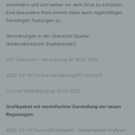
Sicherheitsgründen und für den Fall, dass die betroffene
verhindern und sich selber vor dem Virus zu schützen.
Person durch einen abgegebenen Kommentar die
Eine besondere Rolle kommt dabei auch regelmäßigen
Rechte Dritter verletzt oder rechtswidrige Inhalte postet.
freiwilligen Testungen zu.
Die Speicherung dieser personenbezogenen Daten
erfolgt daher im eigenen Interesse des für die
Verarbeitung Verantwortlichen, damit sich dieser im Falle
Verordnungen in der Übersicht (Quelle:
einer Rechtsverletzung gegebenenfalls exkulpieren
Niedersächsische Staatskanzlei):
könnte. Es erfolgt keine Weitergabe dieser erhobenen
personenbezogenen Daten an Dritte, sofern eine solche
031-Übersicht – Verordnung ab 19.03.3022
Weitergabe nicht gesetzlich vorgeschrieben ist oder der
Rechtsverteidigung des für die Verarbeitung
Verantwortlichen dient.
2022-03-18 Corona-AenderungsVO Urschrift
Gravatar
Corona-Verordnung ab 19.03.2022
Bei Kommentaren wird auf den Gravatar Service von
Grafikpaket mit vereinfachter Darstellung der neuen
Auttomatic zurückgegriffen. Gravatar gleicht Ihre Email-
Adresse ab und bildet – sofern Sie dort registriert sind –
Regelungen:
Ihr Avatar-Bild neben dem Kommentar ab. Sollten Sie
nicht registriert sein, wird kein Bild angezeigt. Zu
2022-03-19 CoronaVO kompakt – Gesamtpaket Grafiken
beachten ist, dass alle registrierten WordPress-User