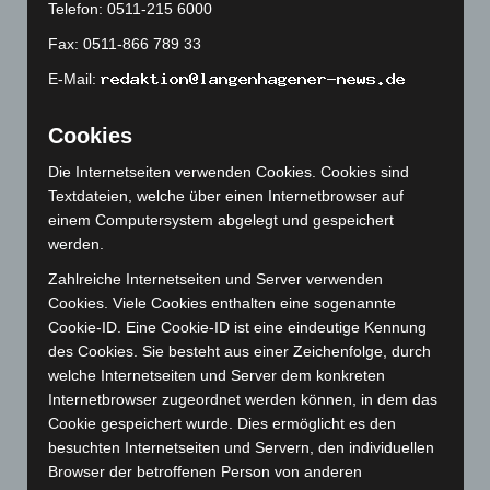
S. 1 Nr. 3 IfSG-neu vereinbar. Demnach ist eine
Telefon: 0511-215 6000
Landesregelung zulässig, die „die Verpflichtung zur
Fax: 0511-866 789 33
Vorlage eines Impf-, Genesenen- oder
E-Mail:
Testnachweises“ vorsieht. Das ist (entsprechend der
allgemeinen Verwendung des Wortes „oder“ in der
Cookies
Rechtssprache) ein „oder“, das die Alternative mit
Die Internetseiten verwenden Cookies. Cookies sind
einschließt, dass mehrere der Alternativen
Textdateien, welche über einen Internetbrowser auf
gleichzeitig vorliegen (sog. „inklusives ‚oder'“). Das
einem Computersystem abgelegt und gespeichert
wird besonders deutlich an § 28a Abs. 1 Nr. 2a IfSG, in
werden.
der die drei Alternativen mit „oder“ verknüpft sind und
Zahlreiche Internetseiten und Server verwenden
der die bisherige Grundlage für das 2Gplus in der
Cookies. Viele Cookies enthalten eine sogenannte
Landesverordnung war. Wenn ein „exklusives ‚oder'“
Cookie-ID. Eine Cookie-ID ist eine eindeutige Kennung
gewollt wäre, so wäre die Formulierung „entweder…
des Cookies. Sie besteht aus einer Zeichenfolge, durch
oder“ gewesen. Daher lässt diese Formulierung des §
welche Internetseiten und Server dem konkreten
Internetbrowser zugeordnet werden können, in dem das
28a Abs. 8 S. 1 Nr. 3 für die Landesverordnung jede
Cookie gespeichert wurde. Dies ermöglicht es den
Kombination von Impfnachweis-,
besuchten Internetseiten und Servern, den individuellen
Genesenennachweis- und/oder
Browser der betroffenen Person von anderen
Testnachweisanforderungen zu, also auch 2Gplus.