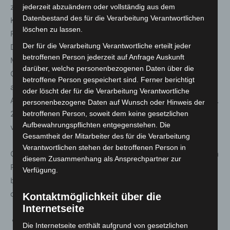
zur Reduzierung der Weiterverbreitung der Coronavirus-
jederzeit abzuändern oder vollständig aus dem
Datenbestand des für die Verarbeitung Verantwortlichen
Krankheit-2019 (COVID-19) dar. Das Gleiche gilt für die
löschen zu lassen.
Regelungen zu den Nachweiskontrollen und
Der für die Verarbeitung Verantwortliche erteilt jeder
Dokumentationspflichten. Die Pflicht zum Tragen einer
betroffenen Person jederzeit auf Anfrage Auskunft
Mund-Nasen-Bedeckung nach § 4 Abs. 1 gilt nicht für die
darüber, welche personenbezogenen Daten über die
Gäste einer Tagespflegeeinrichtung, soweit alle
betroffene Person gespeichert sind. Ferner berichtigt
anwesenden Gäste einen Impfnachweis gemäß § 22a
oder löscht der für die Verarbeitung Verantwortliche
Abs. 1 IfSG, einen Genesenennachweis gemäß § 22a Abs.
personenbezogene Daten auf Wunsch oder Hinweis der
2 IfSG oder einen Testnachweis gemäß § 22a Abs. 3 IfSG
betroffenen Person, soweit dem keine gesetzlichen
Aufbewahrungspflichten entgegenstehen. Die
vorlegen.
Gesamtheit der Mitarbeiter des für die Verarbeitung
Verantwortlichen stehen der betroffenen Person in
Gleiches gilt für die Pflegebedürftigen, die in Gruppen im
diesem Zusammenhang als Ansprechpartner zur
Rahmen der Angebote zur Unterstützung im Alltag
Verfügung.
betreut werden. Eine Regelung zum Abstandsgebot ist in
diesem Zusammenhang nicht mehr erforderlich.
Kontaktmöglichkeit über die
Internetseite
In § 18 Werkstätten und Tagesförderstätten für
Die Internetseite enthält aufgrund von gesetzlichen