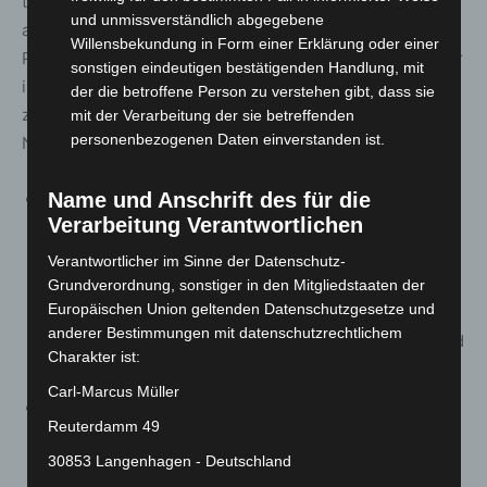
tätigen Personen nach wie vor (vgl. der bisherige und
und unmissverständlich abgegebene
auch zukünftige § 4 Abs. 1 Satz 1 Corona-VO: „Jede
Willensbekundung in Form einer Erklärung oder einer
Person hat in geschlossenen Räumen, die öffentlich oder
sonstigen eindeutigen bestätigenden Handlung, mit
im Rahmen eines Besuchs- oder Kundenverkehrs
der die betroffene Person zu verstehen gibt, dass sie
zugänglich sind, eine medizinische Maske als Mund-
mit der Verarbeitung der sie betreffenden
personenbezogenen Daten einverstanden ist.
Nasen-Bedeckung zu tragen.“).
Name und Anschrift des für die
In den Regelungen zu körpernahen Dienstleistungen
Verarbeitung Verantwortlichen
(§ 8a), Beherbergung (§ 8b), Nutzung von
Sportanlagen (§ 8c), Gastronomie (§ 9), großen
Verantwortlicher im Sinne der Datenschutz-
Veranstaltungen (§§ 10 und 11) und Messen (§ 11a)
Grundverordnung, sonstiger in den Mitgliedstaaten der
Europäischen Union geltenden Datenschutzgesetze und
werden – wie bereits erläutert – lediglich
anderer Bestimmungen mit datenschutzrechtlichem
Verweisungen angepasst. Inhaltliche Änderungen sind
Charakter ist:
damit nicht verbunden.
Carl-Marcus Müller
Im Bereich der Diskotheken bleibt es im Übrigen auch
Reuterdamm 49
bei der 2Gplus-Regelung des § 12 Abs. 2 Corona-VO.
30853 Langenhagen - Deutschland
Diese Regelung ist mit § 28a Abs. 10 S. 2 i.V.m. Abs. 8