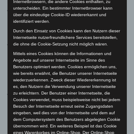
Internetbrowsern, die andere Cookies enthalten, zu
unterscheiden. Ein bestimmter Internetbrowser kann
Die bis dato in § 13 gefassten Regelungen für die
über die eindeutige Cookie-ID wiedererkannt und
Beschäftigung von Personen in bestimmten Betrieben
identifiziert werden.
werden aufgehoben und der Paragraph fällt damit
Durch den Einsatz von Cookies kann den Nutzern dieser
ersatzlos weg.
Internetseite nutzerfreundlichere Services bereitstellen,
die ohne die Cookie-Setzung nicht möglich wären.
Für Kindertagespflegestellen soll nach § 14 Absatz 1
das künftig in § 15 Abs. 1 normierte Zutrittsverbot für
Mittels eines Cookies können die Informationen und
Kinder ab Vollendung des dritten Lebensjahres
Angebote auf unserer Internetseite im Sinne des
Benutzers optimiert werden. Cookies ermöglichen uns,
weiterhin entsprechend anwendbar sein. Das Verbot
wie bereits erwähnt, die Benutzer unserer Internetseite
greift wie bislang, wenn nicht dreimal wöchentlich ein
wiederzuerkennen. Zweck dieser Wiedererkennung ist
Nachweis über einen negativen Test vorgelegt wird.
es, den Nutzern die Verwendung unserer Internetseite
zu erleichtern. Der Benutzer einer Internetseite, die
Die bisherigen Regelungen (Schutzmaßnahmen) für
Cookies verwendet, muss beispielsweise nicht bei jedem
Einrichtungen der Kindertagesbetreuungen in § 15
Besuch der Internetseite erneut seine Zugangsdaten
der Corona-Verordnung werden deutlich reduziert.
eingeben, weil dies von der Internetseite und dem auf
Das bedeutet konkret, dass der bisher landesweit
dem Computersystem des Benutzers abgelegten Cookie
anzuwendende allgemeingültige Rahmenhygieneplan
übernommen wird. Ein weiteres Beispiel ist das Cookie
eines Warenkorbes im Online-Shop. Der Online-Shop
für Einrichtungen der Kindertagesbetreuung entfällt.