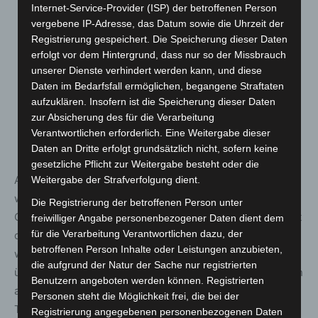
Internet-Service-Provider (ISP) der betroffenen Person
tragen. Es sind FFP2-Masken oder gleichwertige
vergebene IP-Adresse, das Datum sowie die Uhrzeit der
Masken vorgeschrieben. Die bisherige Ausnahme von
Registrierung gespeichert. Die Speicherung dieser Daten
der FFP2-Maskenpflicht für die Beschäftigten und die
erfolgt vor dem Hintergrund, dass nur so der Missbrauch
anderen nach Satz 1 verpflichteten Personen bei
unserer Dienste verhindert werden kann, und diese
Daten im Bedarfsfall ermöglichen, begangene Straftaten
Impfung bzw. Genesung ist angesichts der wieder
aufzuklären. Insofern ist die Speicherung dieser Daten
gestiegenen Infektionszahlen zum Schutz der
zur Absicherung des für die Verarbeitung
vulnerablen Bewohnerinnen und Bewohner in den
Verantwortlichen erforderlich. Eine Weitergabe dieser
Einrichtungen nicht mehr vorgesehen.
Daten an Dritte erfolgt grundsätzlich nicht, sofern keine
gesetzliche Pflicht zur Weitergabe besteht oder die
Aufgrund der Änderungen im Infektionsschutzgesetz
Weitergabe der Strafverfolgung dient.
werden die Regelungen zu den Testungen auf das
Die Registrierung der betroffenen Person unter
Coronavirus SARS-CoV2 aus § 28b Abs. 2 IfSG in der seit
freiwilliger Angabe personenbezogener Daten dient dem
für die Verarbeitung Verantwortlichen dazu, der
dem 12. Dezember 2021 geltenden Fassung
betroffenen Person Inhalte oder Leistungen anzubieten,
weitestgehend in § 17 Absatz 4 der Corona-Verordnung
die aufgrund der Natur der Sache nur registrierten
übernommen. So können diese Testverpflichtungen auch
Benutzern angeboten werden können. Registrierten
ab dem 20. März 2022 aufrechterhalten werden. Die
Personen steht die Möglichkeit frei, die bei der
Testungen stellen nach wie vor ein wichtiges Instrument
Registrierung angegebenen personenbezogenen Daten