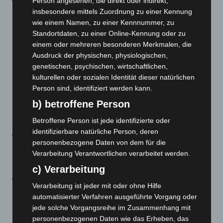
Die Begriffe Impf- und Genesenennachweis werden
Person angesehen, die direkt oder indirekt,
insbesondere mittels Zuordnung zu einer Kennung
nun nicht mehr in § 2 der SchAusnahmV, sondern in §
wie einem Namen, zu einer Kennnummer, zu
22 a IfSG gesetzlich definiert. Der § 22 a IfSG enthält
Standortdaten, zu einer Online-Kennung oder zu
eigenständige Definitionen und verweist nicht mehr
einem oder mehreren besonderen Merkmalen, die
auf die Internetveröffentlichungen des Paul-Ehrlich-
Ausdruck der physischen, physiologischen,
Instituts und des Robert Koch-Instituts. Entsprechend
genetischen, psychischen, wirtschaftlichen,
kulturellen oder sozialen Identität dieser natürlichen
wird in § 7 Absatz 3 Ziffer 2 und Absatz 6 sowie an
Person sind, identifiziert werden kann.
zahlreichen anderen Stellen in der Verordnung auf
b) betroffene Person
diese Definitionen im IfSG Bezug genommen.
Inhaltliche Änderungen ergeben sich hierdurch nicht.
Betroffene Person ist jede identifizierte oder
identifizierbare natürliche Person, deren
Die Kontaktbeschränkungen bei privaten
personenbezogene Daten von dem für die
Zusammenkünften entfallen ersatzlos. § 7a der
Verarbeitung Verantwortlichen verarbeitet werden.
bisherigen Corona-Verordnung wird gestrichen.
c) Verarbeitung
Von § 7b rückt die Regelung zu Versammlungen unter
Verarbeitung ist jeder mit oder ohne Hilfe
freiem Himmel auf § 7a vor. Die Verpflichtung zu
automatisierter Verfahren ausgeführte Vorgang oder
Hygieneschutzmaßnahmen in dem früheren Satz 1
jede solche Vorgangsreihe im Zusammenhang mit
werden aufgehoben und fallen ersatzlos weg. Die
personenbezogenen Daten wie das Erheben, das