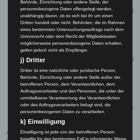
Ansonsten wurde in der bisherigen Verordnung bei
Behörde, Einrichtung oder andere Stelle, der
personenbezogene Daten offengelegt werden,
körpernahen Dienstleistungen (§ 8a), Beherbergung (§
unabhängig davon, ob es sich bei ihr um einen
8b), Nutzung von Sportanlagen (§ 8c), Gastronomie (§
Dritten handelt oder nicht. Behörden, die im Rahmen
9), großen Veranstaltungen (§§ 10 und 11), Messen (§
eines bestimmten Untersuchungsauftrags nach dem
11a) und Diskotheken (§ 12) für die dort jeweils tätigen
Unionsrecht oder dem Recht der Mitgliedstaaten
Personen auf § 28b IfSG verwiesen, der bislang für
möglicherweise personenbezogene Daten erhalten,
gelten jedoch nicht als Empfänger.
alle Beschäftigten in jeglichen Branchen 3G vorsah.
Diese Regelung im IfSG entfällt zukünftig. Da der Bund
j) Dritter
es in § 28a Abs. 10 Satz 2 IfSG-neu den Ländern
Dritter ist eine natürliche oder juristische Person,
gestattet, alle bisherigen Test- und Masken-
Behörde, Einrichtung oder andere Stelle außer der
Regelungen konzeptionell beizubehalten, erfolgt dies
betroffenen Person, dem Verantwortlichen, dem
Auftragsverarbeiter und den Personen, die unter der
in den vorgenannten besonders
unmittelbaren Verantwortung des Verantwortlichen
publikumsgefährdenden Bereichen auch für das dort
oder des Auftragsverarbeiters befugt sind, die
tätige Personal. Rechtstechnisch geschieht dies durch
personenbezogenen Daten zu verarbeiten.
Verweisungen auf § 8 Abs. 7 der neuen Verordnung.
k) Einwilligung
Auch die Maskenpflicht gilt für die in diesen Bereichen
Einwilligung ist jede von der betroffenen Person
freiwillig für den bestimmten Fall in informierter Weise