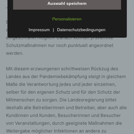
Wir bieten den Nutzern auf einem Blog, der sich auf der
Auswahl speichern
Justizvollzugsanstalten vorgegeben werden können.
Internetseite des für die Verarbeitung Verantwortlichen
befindet, die Möglichkeit, individuelle Kommentare zu
Personalisieren
einzelnen Blog-Beiträgen zu hinterlassen. Ein Blog ist ein
Ein hoher staatlich angeordneter Infektionsschutz ist
auf einer Internetseite geführtes, in der Regel öffentlich
schon in den nächsten zwei Wochen nur noch
Impressum
|
Datenschutzbedingungen
einsehbares Portal, in welchem eine oder mehrere
eingeschränkt möglich. Danach können präventive
Personen, die Blogger oder Web-Blogger genannt
Schutzmaßnahmen nur noch punktuell angeordnet
werden, Artikel posten oder Gedanken in sogenannten
werden.
Blogposts niederschreiben können. Die Blogposts
können in der Regel von Dritten kommentiert werden.
Mit diesem erzwungenen schrittweisen Rückzug des
Hinterlässt eine betroffene Person einen Kommentar in
Landes aus der Pandemiebekämpfung steigt in gleichem
dem auf dieser Internetseite veröffentlichten Blog,
werden neben den von der betroffenen Person
Maße die Verantwortung jedes und jeder einzelnen,
hinterlassenen Kommentaren auch Angaben zum
selber für den eigenen Schutz und für den Schutz der
Zeitpunkt der Kommentareingabe sowie zu dem von der
Mitmenschen zu sorgen. Die Landesregierung bittet
betroffenen Person gewählten Nutzernamen
deshalb alle Betreiberinnen und Betreiber, aber auch alle
(Pseudonym) gespeichert und veröffentlicht. Ferner wird
Kundinnen und Kunden, Besucherinnen und Besucher
die vom Internet-Service-Provider (ISP) der betroffenen
Person vergebene IP-Adresse mitprotokolliert. Diese
von Veranstaltungen, durch geeignete Maßnahmen die
Speicherung der IP-Adresse erfolgt aus
Weitergabe möglicher Infektionen an andere zu