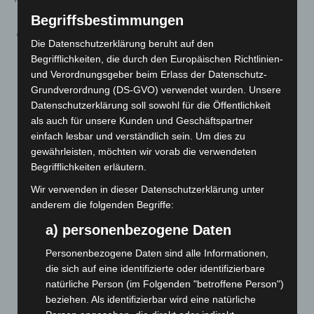
Begriffsbestimmungen
Durch den neuen § 7 Absatz 4 Satz 4 (Testung) wird
Die Datenschutzerklärung beruht auf den
die Dauer der Aufbewahrung der erhobenen Daten
Begrifflichkeiten, die durch den Europäischen Richtlinien-
(war vorher in Satz 6 geregelt, der nun weggefallen
und Verordnungsgeber beim Erlass der Datenschutz-
ist) verkürzt. Die Kontaktdatenerhebung durch Dritte
Grundverordnung (DS-GVO) verwendet wurden. Unsere
Datenschutzerklärung soll sowohl für die Öffentlichkeit
ist auf ein unbedingt notwendiges Mindestmaß zu
als auch für unsere Kunden und Geschäftspartner
beschränken. Der Zeitraum von einer Woche hat sich
einfach lesbar und verständlich sein. Um dies zu
zuletzt als ausreichend erwiesen, um Nachfragen
gewährleisten, möchten wir vorab die verwendeten
durch die Gesundheitsämter, technische
Begrifflichkeiten erläutern.
Übermittlungsprobleme o.ä. aufzufangen.
Wir verwenden in dieser Datenschutzerklärung unter
Ausdrücklich darauf hingewiesen sei noch einmal,
anderem die folgenden Begriffe:
dass auch die Person, deren Testung ein positives
a) personenbezogene Daten
Ergebnis ergeben hat, entsprechend der
Niedersächsischen Absonderungsverordnung selbst
Personenbezogene Daten sind alle Informationen,
die sich auf eine identifizierte oder identifizierbare
zur Einleitung weiterer Schritte und ggfs. auch zur
natürliche Person (im Folgenden "betroffene Person")
Meldung an das Gesundheitsamt verpflichtet ist.
beziehen. Als identifizierbar wird eine natürliche