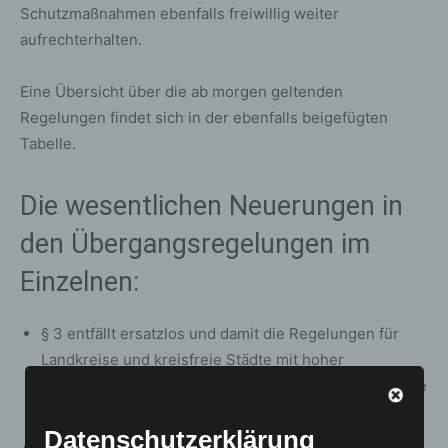
Schutzmaßnahmen ebenfalls freiwillig weiter
aufrechterhalten.
Eine Übersicht über die ab morgen geltenden
Regelungen findet sich in der ebenfalls beigefügten
Tabelle.
Die wesentlichen Neuerungen in
den Übergangsregelungen im
Einzelnen:
§ 3 entfällt ersatzlos und damit die Regelungen für
Landkreise und kreisfreie Städte mit hoher
Hospitalisierung und hoher 7-Tage-Inzidenz. Die neue
Hotspotregelung findet sich in § 28 a Absatz 8 IfSG.
Datenschutzerklärung
Der Bund lässt zukünftig nach § 28b Abs. 1 Satz 1