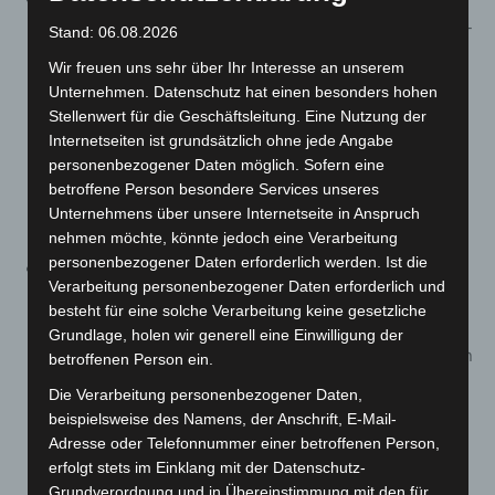
IfSG-neu im Personenfernverkehr alternativ zur FFP2-
Stand: 06.08.2026
Maske auch eine „medizinische“ (OP-)Maske zu. Das
Wir freuen uns sehr über Ihr Interesse an unserem
Land Niedersachsen besteht für den hiesigen
Unternehmen. Datenschutz hat einen besonders hohen
Personennahverkehr (wie bisher) auf FFP2-Masken
Stellenwert für die Geschäftsleitung. Eine Nutzung der
Internetseiten ist grundsätzlich ohne jede Angabe
(siehe § 4 Absatz 1 Satz 2 Ziffer 1 und Absatz 1a Satz 1
personenbezogener Daten möglich. Sofern eine
der Corona-Verordnung). Es erfolgt eine Ergänzung
betroffene Person besondere Services unseres
des Begriffs „Fähren“ da diese nicht als
Unternehmens über unsere Internetseite in Anspruch
Personennahverkehr einzustufen sind.
nehmen möchte, könnte jedoch eine Verarbeitung
personenbezogener Daten erforderlich werden. Ist die
Auch zukünftig gilt aufgrund des Verweises in § 4
Verarbeitung personenbezogener Daten erforderlich und
Absatz 1 Satz 2 Ziffer 3 eine FFP-2 Maskenpflicht im
besteht für eine solche Verarbeitung keine gesetzliche
Innenbereich während einer Veranstaltung ab 50
Grundlage, holen wir generell eine Einwilligung der
Personen, beim Besuch eines Gastronomiebetriebs, in
betroffenen Person ein.
einem Beherbergungsbetrieb, einer Spielhalle und
Die Verarbeitung personenbezogener Daten,
einer Spielbank. Die Maske darf abgenommen
beispielsweise des Namens, der Anschrift, E-Mail-
werden, soweit und solange ein Sitzplatz
Adresse oder Telefonnummer einer betroffenen Person,
erfolgt stets im Einklang mit der Datenschutz-
eingenommen wird.
Grundverordnung und in Übereinstimmung mit den für