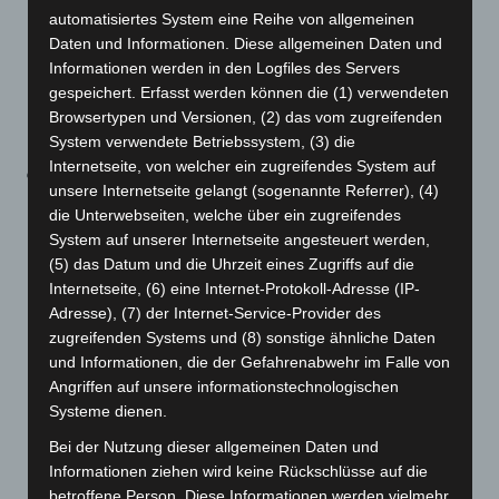
der betreuten Kinder und Beschäftigten der
automatisiertes System eine Reihe von allgemeinen
Daten und Informationen. Diese allgemeinen Daten und
Einrichtung, müssen – wie bisher – während der
Informationen werden in den Logfiles des Servers
Kernzeiten und Randzeiten in den Innenräumen eine
gespeichert. Erfasst werden können die (1) verwendeten
Atemschutzmaske (Niveau FFP2, KN95 oder
Browsertypen und Versionen, (2) das vom zugreifenden
gleichwertig) tragen.
System verwendete Betriebssystem, (3) die
Internetseite, von welcher ein zugreifendes System auf
Auch im Schulbereich gibt es erste Lockerungen der
unsere Internetseite gelangt (sogenannte Referrer), (4)
Schutzmaßnahmen (§ 16). Ab Montag, 21. März 2022,
die Unterwebseiten, welche über ein zugreifendes
entfällt in allen Schulen die sogenannte
System auf unserer Internetseite angesteuert werden,
Kohortenregelung und im Primarbereich
(5) das Datum und die Uhrzeit eines Zugriffs auf die
Internetseite, (6) eine Internet-Protokoll-Adresse (IP-
(Grundschulen und Förderschulen) darf während des
Adresse), (7) der Internet-Service-Provider des
Unterrichts die Mund-Nasen-Bedeckung (Maske) am
zugreifenden Systems und (8) sonstige ähnliche Daten
Sitzplatz abgenommen werden, wenn alle Kinder ihre
und Informationen, die der Gefahrenabwehr im Falle von
Sitzplätze eingenommen haben. Wenn allerdings der
Angriffen auf unsere informationstechnologischen
Corona-Selbsttest eines Mitgliedes der Gruppe
Systeme dienen.
positiv ausfällt, muss die gesamte Lerngruppe
Bei der Nutzung dieser allgemeinen Daten und
zunächst an den fünf Folgetagen auch im Unterricht
Informationen ziehen wird keine Rückschlüsse auf die
am Sitzplatz wieder eine medizinische Maske tragen
betroffene Person. Diese Informationen werden vielmehr