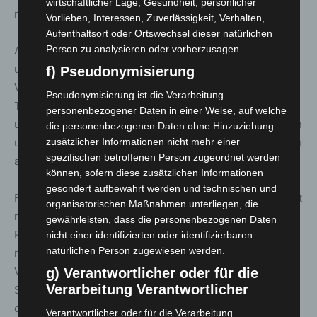
wirtschaftlicher Lage, Gesundheit, persönlicher
mehr als 2000 Teilnehmenden eine 2-G-Regelung vor.
Vorlieben, Interessen, Zuverlässigkeit, Verhalten,
Aufenthaltsort oder Ortswechsel dieser natürlichen
Person zu analysieren oder vorherzusagen.
Abweichend von § 2 Satz 1 müssen die Teilnehmerinnen
und Teilnehmer bei Sitzungen, Zusammenkünften und
f) Pseudonymisierung
Veranstaltungen mit bis zu 2000 Teilnehmerinnen und
Pseudonymisierung ist die Verarbeitung
Teilnehmern sowie bei Sitzungen, Zusammenkünften
personenbezogener Daten in einer Weise, auf welche
und Veranstaltungen von mehr als 2000 Teilnehmerinnen
die personenbezogenen Daten ohne Hinzuziehung
und Teilnehmern unter freiem Himmel keinen Abstand zu
zusätzlicher Informationen nicht mehr einer
spezifischen betroffenen Person zugeordnet werden
anderen Personen einhalten.
können, sofern diese zusätzlichen Informationen
gesondert aufbewahrt werden und technischen und
Für Sitzungen, Zusammenkünfte und Veranstaltungen mit
organisatorischen Maßnahmen unterliegen, die
mehr als 2000 Teilnehmenden, die in geschlossenen
gewährleisten, dass die personenbezogenen Daten
Räumen stattfinden, bleibt es bei dem Mindestabstand
nicht einer identifizierten oder identifizierbaren
natürlichen Person zugewiesen werden.
nach § 2 Satz 1 (1m bei Schachbrett) und bei der
Verpflichtung zum Tragen einer FFP2-Maske, außer im
g) Verantwortlicher oder für die
Verarbeitung Verantwortlicher
Sitzen. Wird auch im Sitzen eine Maske getragen, entfällt
die Abstandspflicht. Es gibt keine
Verantwortlicher oder für die Verarbeitung