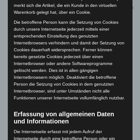
merkt sich die Artikel, die ein Kunde in den virtuellen
Die bisherigen Regelungen zu einem eingeschränkten
Warenkorb gelegt hat, über ein Cookie.
Betrieb (Szenarien B und C) in definierten
Die betroffene Person kann die Setzung von Cookies
Infektionslagen entfallen ebenfalls. Zukünftig gilt:
durch unsere Internetseite jederzeit mittels einer
Kinder ab Vollendung des 3. Lebensjahres müssen
entsprechenden Einstellung des genutzten
sich dreimal pro Woche zu Hause auf Covid-19 testen.
Internetbrowsers verhindern und damit der Setzung von
Nur bei einem negativem Testergebnis dürfen sie die
Cookies dauerhaft widersprechen. Ferner können
Einrichtung betreten. Für schulpflichtige Kinder (u.a.
bereits gesetzte Cookies jederzeit über einen
Internetbrowser oder andere Softwareprogramme
im Hort) gilt dies nur während der Schulferien, da sie
gelöscht werden. Dies ist in allen gängigen
ansonsten im Schulumfeld testen. Bei Kindern, bei
Internetbrowsern möglich. Deaktiviert die betroffene
denen ein Selbsttest nicht möglich ist, greift auch
Person die Setzung von Cookies in dem genutzten
weiterhin das sogenannten ‚Umfeldtesten‘. Dabei kann
Internetbrowser, sind unter Umständen nicht alle
eine erwachsene Person aus dem Haushalt des
Funktionen unserer Internetseite vollumfänglich nutzbar.
Kindes den dreimaligen Testnachweis erbringen.
Voraussetzung ist, dass die Undurchführbarkeit durch
Erfassung von allgemeinen Daten
und Informationen
eine ärztliche Bescheinigung nachgewiesen ist oder
die Einrichtungsleitung sichere Kenntnis von der
Die Internetseite erfasst mit jedem Aufruf der
Undurchführbarkeit hat. Alle Personen, mit Ausnahme
Internetseite durch eine betroffene Person oder ein