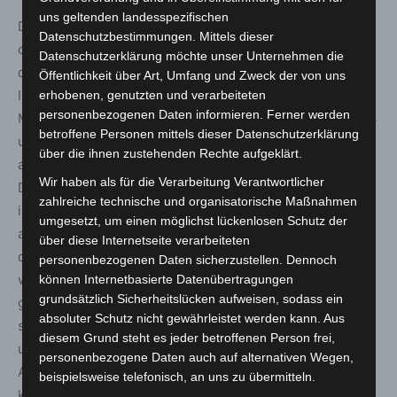
uns geltenden landesspezifischen
Die FFP2-Maskenpflicht gilt auch in Diskotheken, Clubs
Datenschutzbestimmungen. Mittels dieser
oder ähnlichen Einrichtungen sowie in Einrichtungen, in
Datenschutzerklärung möchte unser Unternehmen die
denen Shisha-Pfeifen zum Konsum angeboten werden.
Öffentlichkeit über Art, Umfang und Zweck der von uns
In der Folge des Beschlusses des OVG Lüneburg vom 11.
erhobenen, genutzten und verarbeiteten
personenbezogenen Daten informieren. Ferner werden
März 2022 (Az.: 14 MN 171/22) erfolgt nun in § 4 Absatz 4
betroffene Personen mittels dieser Datenschutzerklärung
und § 12 Absatz 3 der Corona-Verordnung eine
über die ihnen zustehenden Rechte aufgeklärt.
ausdrückliche Klarstellung dahingehend, dass auch in
Wir haben als für die Verarbeitung Verantwortlicher
Diskotheken, Clubs oder ähnlichen Einrichtungen sowie
zahlreiche technische und organisatorische Maßnahmen
in Einrichtungen, in denen Shisha-Pfeifen zum Konsum
umgesetzt, um einen möglichst lückenlosen Schutz der
angeboten werden, die Maske nur abgenommen werden
über diese Internetseite verarbeiteten
darf, soweit und solange ein Sitzplatz eingenommen
personenbezogenen Daten sicherzustellen. Dennoch
wurde. In diesen Einrichtungen trifft regelmäßig eine
können Internetbasierte Datenübertragungen
grundsätzlich Sicherheitslücken aufweisen, sodass ein
große Anzahl von Menschen für einen längeren Zeitraum
absoluter Schutz nicht gewährleistet werden kann. Aus
so dicht gedrängt zusammen, dass das Abstandsgebot
diesem Grund steht es jeder betroffenen Person frei,
unterschritten wird. Ferner kann es zu einem erhöhten
personenbezogene Daten auch auf alternativen Wegen,
Ausstoß von Tröpfchen und Aerosolen auf engem Raum
beispielsweise telefonisch, an uns zu übermitteln.
kommen.