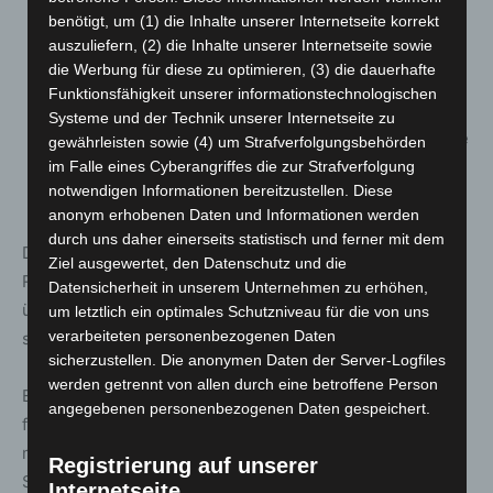
benötigt, um (1) die Inhalte unserer Internetseite korrekt
und sich zu Hause täglich testen. Diese Maßnahme
auszuliefern, (2) die Inhalte unserer Internetseite sowie
kann abgebrochen werden, wenn sich der
die Werbung für diese zu optimieren, (3) die dauerhafte
Verdachtsfall nicht bestätigt. Jenseits des
Funktionsfähigkeit unserer informationstechnologischen
Primarbereichs aber bleibt das Tragen einer
Systeme und der Technik unserer Internetseite zu
medizinischen Maske in Innenräumen am Platz für alle
gewährleisten sowie (4) um Strafverfolgungsbehörden
Schulen und Jahrgänge (Grundschulen,
im Falle eines Cyberangriffes die zur Strafverfolgung
notwendigen Informationen bereitzustellen. Diese
Förderschulen) verpflichtend.
anonym erhobenen Daten und Informationen werden
durch uns daher einerseits statistisch und ferner mit dem
Der bisher landesweit anzuwendende allgemeingültige
Ziel ausgewertet, den Datenschutz und die
Rahmenhygieneplan Schule-Corona entfällt. Die Schulen
Datensicherheit in unserem Unternehmen zu erhöhen,
übernehmen die Basishygienemaßnahmen in ihre
um letztlich ein optimales Schutzniveau für die von uns
verarbeiteten personenbezogenen Daten
schuleigenen Hygienepläne.
sicherzustellen. Die anonymen Daten der Server-Logfiles
werden getrennt von allen durch eine betroffene Person
Es gilt weiterhin eine dreimalige Testpflicht pro Woche
angegebenen personenbezogenen Daten gespeichert.
für alle Schülerinnen und Schüler – in der Regel
montags, mittwochs und freitags zu Hause – für alle
Registrierung auf unserer
Schülerinnen und Schüler (auch für sogenannte
Internetseite