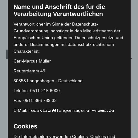
Menschen
2
Name und Anschrift des für die
Über uns
1
Verarbeitung Verantwortlichen
Veranstaltungen
1.887
Verantwortlicher im Sinne der Datenschutz-
Welt
1.270
Grundverordnung, sonstiger in den Mitgliedstaaten der
Europäischen Union geltenden Datenschutzgesetze und
anderer Bestimmungen mit datenschutzrechtlichem
Charakter ist:
Archiv
Carl-Marcus Müller
August 2026
(12)
Reuterdamm 49
Juli 2026
(73)
30853 Langenhagen - Deutschland
Juni 2026
(139)
Telefon: 0511-215 6000
Mai 2026
(99)
Fax: 0511-866 789 33
April 2026
(99)
E-Mail:
März 2026
(115)
Februar 2026
(109)
Cookies
Januar 2026
(122)
Die Internetseiten verwenden Cookies. Cookies sind