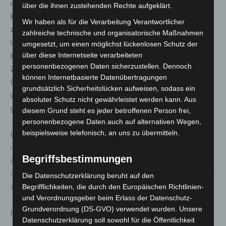
und eingeübt sein. Das BSI hat dazu die wichtigsten
über die ihnen zustehenden Rechte aufgeklärt.
Erste-Hilfe-Maßnahmen bei einem IT-Sicherheitsvorfall
Wir haben als für die Verarbeitung Verantwortlicher
zusammengestellt(4). Unabhängig davon gilt: Betroffene
zahlreiche technische und organisatorische Maßnahmen
Unternehmen wie Privatpersonen sollten Strafanzeige
umgesetzt, um einen möglichst lückenlosen Schutz der
bei Ihrer örtlich zuständigen Polizeidienststelle oder den
über diese Internetseite verarbeiteten
personenbezogenen Daten sicherzustellen. Dennoch
Zentralen Cybercrime Ansprechstellen für Unternehmen
können Internetbasierte Datenübertragungen
(ZAC)(5) stellen. Nur so wird der tatsächliche Umfang
grundsätzlich Sicherheitslücken aufweisen, sodass ein
dieses Kriminalitätsphänomens erkannt und es kann
absoluter Schutz nicht gewährleistet werden kann. Aus
gegen die Täter vorgegangen werden.
diesem Grund steht es jeder betroffenen Person frei,
personenbezogene Daten auch auf alternativen Wegen,
beispielsweise telefonisch, an uns zu übermitteln.
(1)
https://www.bsi.bund.de/DE/Themen/Unternehmen-
und-Organisationen/Informationen-und-
Begriffsbestimmungen
Empfehlungen/Empfehlungen-nach-
Gefaehrdungen/Fortschrittliche-Angriffe/Fortschrittliche-
Die Datenschutzerklärung beruht auf den
Angriffe_node.html
Begrifflichkeiten, die durch den Europäischen Richtlinien-
und Verordnungsgeber beim Erlass der Datenschutz-
Grundverordnung (DS-GVO) verwendet wurden. Unsere
(2)
http://www.bsi.bund.de/dok/990110
Datenschutzerklärung soll sowohl für die Öffentlichkeit