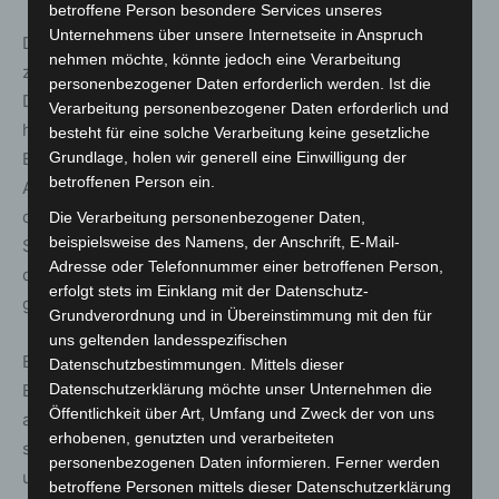
betroffene Person besondere Services unseres
Unternehmens über unsere Internetseite in Anspruch
Darüber hinaus hat das BSI beobachtet, dass erneut
nehmen möchte, könnte jedoch eine Verarbeitung
zahlreiche verwundbare MS-Exchange-Instanzen in
personenbezogener Daten erforderlich werden. Ist die
Deutschland über das Internet erreichbar sind. Grund
Verarbeitung personenbezogener Daten erforderlich und
hierfür ist oftmals mangelndes Patch-Verhalten der
besteht für eine solche Verarbeitung keine gesetzliche
Betreiber – also das Schließen von Sicherheitslücken.
Grundlage, holen wir generell eine Einwilligung der
betroffenen Person ein.
Allerdings sind dem BSI auch mehrere Fälle bekannt, in
denen die eingespielten Patches nicht die erhoffte
Die Verarbeitung personenbezogener Daten,
beispielsweise des Namens, der Anschrift, E-Mail-
Schutzwirkung gezeigt haben. Auch zur Gefährdung
Adresse oder Telefonnummer einer betroffenen Person,
durch verwundbare MS-Exchange-Server hat das BSI
erfolgt stets im Einklang mit der Datenschutz-
gewarnt(3).
Grundverordnung und in Übereinstimmung mit den für
uns geltenden landesspezifischen
BSI und BKA raten angesichts der geschilderten
Datenschutzbestimmungen. Mittels dieser
Bedrohungslage dazu, neben präventiven Maßnahmen
Datenschutzerklärung möchte unser Unternehmen die
Öffentlichkeit über Art, Umfang und Zweck der von uns
auch die Detektions- und Reaktionsfähigkeiten zu
erhobenen, genutzten und verarbeiteten
stärken. So sollten insbesondere funktionsfähige Back-
personenbezogenen Daten informieren. Ferner werden
ups vorgehalten werden und Notfallkonzepte vorbereitet
betroffene Personen mittels dieser Datenschutzerklärung