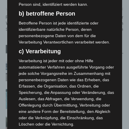
Person sind, identifiziert werden kann.
Vorheriger Artikel
Nächster Artikel
b) betroffene Person
Feuerwehr löscht
Polizei ermittelt vier
Wohnungsbrand in Hannover-
Tatverdächtige nach
Betroffene Person ist jede identifizierte oder
Sahlkamp
Raubserie
identifizierbare natürliche Person, deren
personenbezogene Daten von dem für die
Verarbeitung Verantwortlichen verarbeitet werden.
Verwandte Artikel
Mehr vom Autor
c) Verarbeitung
Verarbeitung ist jeder mit oder ohne Hilfe
Niedersachsen: Feuerwehrkräfte
automatisierter Verfahren ausgeführte Vorgang oder
kehren nach Waldbrandeinsatz aus
jede solche Vorgangsreihe im Zusammenhang mit
Spanien zurück
personenbezogenen Daten wie das Erheben, das
Erfassen, die Organisation, das Ordnen, die
Anklage nach Abschaltung von
Speicherung, die Anpassung oder Veränderung, das
„Archetyp Market“ erhoben
Auslesen, das Abfragen, die Verwendung, die
Offenlegung durch Übermittlung, Verbreitung oder
eine andere Form der Bereitstellung, den Abgleich
oder die Verknüpfung, die Einschränkung, das
Hannover: Polizei stoppt 166
Löschen oder die Vernichtung.
Trunkenheitsfahrten bei