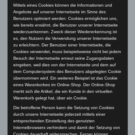
September 2024
(112)
Mittels eines Cookies können die Informationen und
Angebote auf unserer Internetseite im Sinne des
August 2024
(107)
Benutzers optimiert werden. Cookies ermöglichen uns,
Juli 2024
(89)
wie bereits erwähnt, die Benutzer unserer Internetseite
Juni 2024
(107)
wiederzuerkennen. Zweck dieser Wiedererkennung ist
es, den Nutzern die Verwendung unserer Internetseite
Mai 2024
(149)
zu erleichtern. Der Benutzer einer Internetseite, die
April 2024
(102)
Cookies verwendet, muss beispielsweise nicht bei jedem
März 2024
(103)
Besuch der Internetseite erneut seine Zugangsdaten
eingeben, weil dies von der Internetseite und dem auf
Februar 2024
(103)
dem Computersystem des Benutzers abgelegten Cookie
Januar 2024
(111)
übernommen wird. Ein weiteres Beispiel ist das Cookie
eines Warenkorbes im Online-Shop. Der Online-Shop
Dezember 2023
(130)
merkt sich die Artikel, die ein Kunde in den virtuellen
November 2023
(130)
Warenkorb gelegt hat, über ein Cookie.
Oktober 2023
(114)
Die betroffene Person kann die Setzung von Cookies
September 2023
(133)
durch unsere Internetseite jederzeit mittels einer
entsprechenden Einstellung des genutzten
August 2023
(134)
Internetbrowsers verhindern und damit der Setzung von
Juli 2023
(118)
Cookies dauerhaft widersprechen. Ferner können