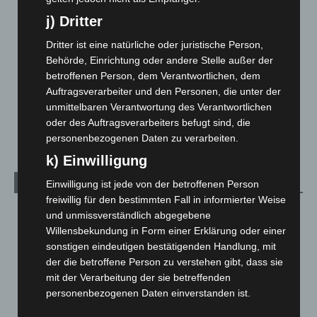
Celle: Mensch stirbt bei Bagger-Unfall auf Baustelle
5. August 2026
j) Dritter
Dritter ist eine natürliche oder juristische Person,
Gasleitung bei McDonald’s-Umbau in Langenhagen
Behörde, Einrichtung oder andere Stelle außer der
beschädigt
betroffenen Person, dem Verantwortlichen, dem
5. August 2026
Auftragsverarbeiter und den Personen, die unter der
unmittelbaren Verantwortung des Verantwortlichen
Anklage nach Abschaltung von „Archetyp Market“ erhoben
oder des Auftragsverarbeiters befugt sind, die
3. August 2026
personenbezogenen Daten zu verarbeiten.
k) Einwilligung
Kategorien
Einwilligung ist jede von der betroffenen Person
freiwillig für den bestimmten Fall in informierter Weise
Blaulicht
2.799
und unmissverständlich abgegebene
Willensbekundung in Form einer Erklärung oder einer
Corona-News
712
sonstigen eindeutigen bestätigenden Handlung, mit
Hannover und Region
5.037
der die betroffene Person zu verstehen gibt, dass sie
Langenhagen und Ortsteile
3.250
mit der Verarbeitung der sie betreffenden
personenbezogenen Daten einverstanden ist.
Leserbriefe
1