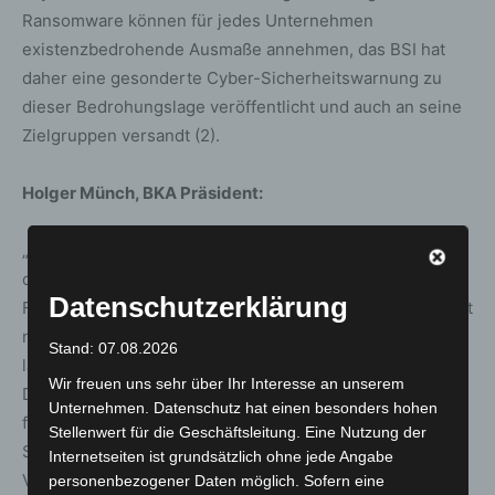
Ransomware können für jedes Unternehmen
existenzbedrohende Ausmaße annehmen, das BSI hat
daher eine gesonderte Cyber-Sicherheitswarnung zu
dieser Bedrohungslage veröffentlicht und auch an seine
Zielgruppen versandt (2).
Holger Münch, BKA Präsident:
„Die Bedrohung durch Ransomware fordert uns mehr
denn je. 2021 zeichnet sich eine deutliche Zunahme der
Datenschutzerklärung
Fallzahlen bei Angriffen mit Ransomware ab. Dass Emotet
nach dem Takedown Anfang 2021 wieder im Umlauf ist
Stand: 07.08.2026
lässt die Dynamik in diesem Deliktsbereich erkennen.
Wir freuen uns sehr über Ihr Interesse an unserem
Das aktive öffentliche Werben von Hackergruppierungen
Unternehmen. Datenschutz hat einen besonders hohen
für ihr kriminelles Geschäftsmodell „Cybercrime as a
Stellenwert für die Geschäftsleitung. Eine Nutzung der
Service“ unterstreicht einmal mehr Professionalität und
Internetseiten ist grundsätzlich ohne jede Angabe
Vernetzungsgrad unseres Gegenübers.“
personenbezogener Daten möglich. Sofern eine