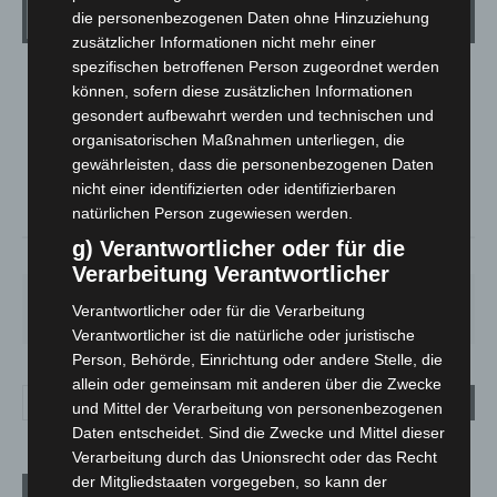
Wetter
die personenbezogenen Daten ohne Hinzuziehung
zusätzlicher Informationen nicht mehr einer
spezifischen betroffenen Person zugeordnet werden
LANGENHAGEN
können, sofern diese zusätzlichen Informationen
Überwiegend Bewölkt
gesondert aufbewahrt werden und technischen und
organisatorischen Maßnahmen unterliegen, die
°
21.7
°
C
21
gewährleisten, dass die personenbezogenen Daten
nicht einer identifizierten oder identifizierbaren
°
18.8
natürlichen Person zugewiesen werden.
g) Verantwortlicher oder für die
59%
3.9m/s
77%
Verarbeitung Verantwortlicher
FR.
SA.
SO.
MO.
DI.
Verantwortlicher oder für die Verarbeitung
21
°
26
°
32
°
31
°
23
°
Verantwortlicher ist die natürliche oder juristische
Person, Behörde, Einrichtung oder andere Stelle, die
allein oder gemeinsam mit anderen über die Zwecke
und Mittel der Verarbeitung von personenbezogenen
Daten entscheidet. Sind die Zwecke und Mittel dieser
Verarbeitung durch das Unionsrecht oder das Recht
der Mitgliedstaaten vorgegeben, so kann der
Aktuelle Beiträge