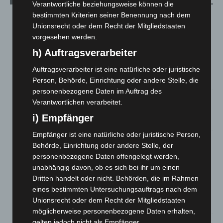
Verantwortliche beziehungsweise können die
bestimmten Kriterien seiner Benennung nach dem
Niedersachsen: Feuerwehrkräfte kehren nach
Unionsrecht oder dem Recht der Mitgliedstaaten
Waldbrandeinsatz aus Spanien zurück
vorgesehen werden.
7. August 2026
h) Auftragsverarbeiter
Hannover: Erste Tigermücken-Population in Niedersachsen
entdeckt
Auftragsverarbeiter ist eine natürliche oder juristische
7. August 2026
Person, Behörde, Einrichtung oder andere Stelle, die
personenbezogene Daten im Auftrag des
Brand im „Haus der Begegnung“ in Neuwarmbüchen schnell
Verantwortlichen verarbeitet.
eingedämmt
i) Empfänger
6. August 2026
Empfänger ist eine natürliche oder juristische Person,
Region Hannover: 21 neue Notfallsanitäter starten beim
Behörde, Einrichtung oder andere Stelle, der
Roten Kreuz
personenbezogene Daten offengelegt werden,
5. August 2026
unabhängig davon, ob es sich bei ihr um einen
Dritten handelt oder nicht. Behörden, die im Rahmen
Mann läuft mit Hockeyschläger über A7 – Polizei sucht
eines bestimmten Untersuchungsauftrags nach dem
Zeugen
Unionsrecht oder dem Recht der Mitgliedstaaten
5. August 2026
möglicherweise personenbezogene Daten erhalten,
gelten jedoch nicht als Empfänger.