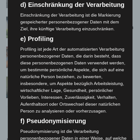
Großkontrolle
d) Einschränkung der Verarbeitung
Einschränkung der Verarbeitung ist die Markierung
Schwarz Digits und Zscaler starten
gespeicherter personenbezogener Daten mit dem
souveräne Cloud-Sicherheitsplattform
Ziel, ihre künftige Verarbeitung einzuschränken.
für Europa
e) Profiling
Profiling ist jede Art der automatisierten Verarbeitung
Warn-App: Jeder Zweite weiß nach
personenbezogener Daten, die darin besteht, dass
Handy-Warnung nicht, was zu tun ist
diese personenbezogenen Daten verwendet werden,
um bestimmte persönliche Aspekte, die sich auf eine
natürliche Person beziehen, zu bewerten,
Cyberkriminalität in Niedersachsen
insbesondere, um Aspekte bezüglich Arbeitsleistung,
bleibt auf hohem Niveau
wirtschaftlicher Lage, Gesundheit, persönlicher
Vorlieben, Interessen, Zuverlässigkeit, Verhalten,
Aufenthaltsort oder Ortswechsel dieser natürlichen
Person zu analysieren oder vorherzusagen.
f) Pseudonymisierung
Pseudonymisierung ist die Verarbeitung
personenbezogener Daten in einer Weise, auf welche