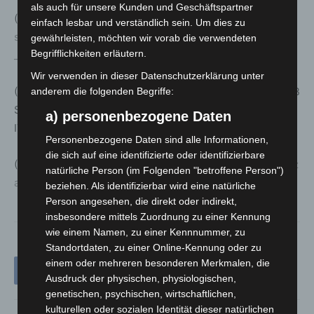
als auch für unsere Kunden und Geschäftspartner
(3)
https://www.bsi.bund.de/SharedDocs/Cybersicherheit
einfach lesbar und verständlich sein. Um dies zu
swarnungen/DE/2021/2021-269486-1032.pdf?
gewährleisten, möchten wir vorab die verwendeten
Begrifflichkeiten erläutern.
__blob=publicationFile&
;v=3
Wir verwenden in dieser Datenschutzerklärung unter
(4)https://www.bsi.bund.de/SharedDocs/Downloads/DE/B
anderem die folgenden Begriffe:
SI/Cyber-Sicherheit/Themen/Ransomware_Erste-Hilfe-
a) personenbezogene Daten
IT-Sicherheitsvorfall.html
Personenbezogene Daten sind alle Informationen,
die sich auf eine identifizierte oder identifizierbare
(5)
https://www.polizei.de/Polizei/DE/Einrichtungen/ZAC/z
natürliche Person (im Folgenden "betroffene Person")
ac_node.html
beziehen. Als identifizierbar wird eine natürliche
Person angesehen, die direkt oder indirekt,
insbesondere mittels Zuordnung zu einer Kennung
wie einem Namen, zu einer Kennnummer, zu
Standortdaten, zu einer Online-Kennung oder zu
einem oder mehreren besonderen Merkmalen, die
Ausdruck der physischen, physiologischen,
genetischen, psychischen, wirtschaftlichen,
kulturellen oder sozialen Identität dieser natürlichen