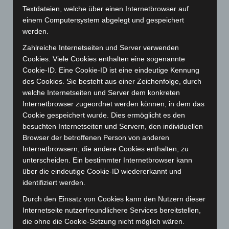
Dezember 2025
(103)
Textdateien, welche über einen Internetbrowser auf
einem Computersystem abgelegt und gespeichert
November 2025
(114)
werden.
Oktober 2025
(112)
Zahlreiche Internetseiten und Server verwenden
September 2025
(93)
Cookies. Viele Cookies enthalten eine sogenannte
August 2025
(90)
Cookie-ID. Eine Cookie-ID ist eine eindeutige Kennung
des Cookies. Sie besteht aus einer Zeichenfolge, durch
Juli 2025
(90)
welche Internetseiten und Server dem konkreten
Juni 2025
(103)
Internetbrowser zugeordnet werden können, in dem das
Mai 2025
(112)
Cookie gespeichert wurde. Dies ermöglicht es den
besuchten Internetseiten und Servern, den individuellen
April 2025
(88)
Browser der betroffenen Person von anderen
März 2025
(111)
Internetbrowsern, die andere Cookies enthalten, zu
Februar 2025
(96)
unterscheiden. Ein bestimmter Internetbrowser kann
über die eindeutige Cookie-ID wiedererkannt und
Januar 2025
(88)
identifiziert werden.
Dezember 2024
(89)
Durch den Einsatz von Cookies kann den Nutzern dieser
November 2024
(94)
Internetseite nutzerfreundlichere Services bereitstellen,
Oktober 2024
(93)
die ohne die Cookie-Setzung nicht möglich wären.