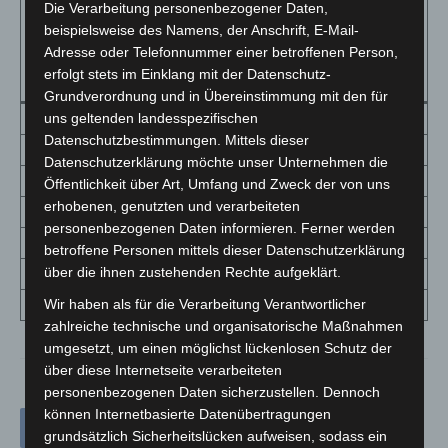
WAHRSCHEINLICHKEIT
Die Verarbeitung personenbezogener Daten,
beispielsweise des Namens, der Anschrift, E-Mail-
WEISSE WEIHNACHTEN
1961-
1991-
DIFFERENZ
Adresse oder Telefonnummer einer betroffenen Person,
VOM 24.- 26.12. IN
1990
2020
erfolgt stets im Einklang mit der Datenschutz-
PROZENT
Grundverordnung und in Übereinstimmung mit den für
Berlin-Dahlem
16,7
6,7
-10,0
uns geltenden landesspezifischen
Datenschutzbestimmungen. Mittels dieser
Hamburg-Fuhlsbüttel
16,7
6,7
-10,0
Datenschutzerklärung möchte unser Unternehmen die
Leipzig-Halle
10,5
6,7
-3,8
Öffentlichkeit über Art, Umfang und Zweck der von uns
erhobenen, genutzten und verarbeiteten
Köln
10,0
3,3
-6,7
personenbezogenen Daten informieren. Ferner werden
Frankfurt
17,4
5,6
-11,8
betroffene Personen mittels dieser Datenschutzerklärung
über die ihnen zustehenden Rechte aufgeklärt.
München
33,3
13,8
-19,5
Freiburg
16,7
4,5
-12,2
Wir haben als für die Verarbeitung Verantwortlicher
zahlreiche technische und organisatorische Maßnahmen
umgesetzt, um einen möglichst lückenlosen Schutz der
über diese Internetseite verarbeiteten
personenbezogenen Daten sicherzustellen. Dennoch
können Internetbasierte Datenübertragungen
grundsätzlich Sicherheitslücken aufweisen, sodass ein