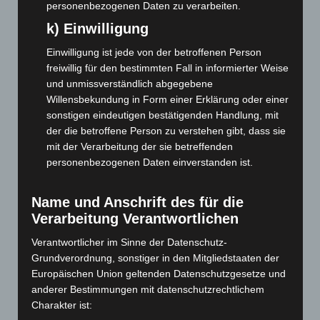
personenbezogenen Daten zu verarbeiten.
Februar 2026
(109)
k) Einwilligung
Januar 2026
(122)
Einwilligung ist jede von der betroffenen Person
Dezember 2025
(103)
freiwillig für den bestimmten Fall in informierter Weise
November 2025
(114)
und unmissverständlich abgegebene
Oktober 2025
(112)
Willensbekundung in Form einer Erklärung oder einer
sonstigen eindeutigen bestätigenden Handlung, mit
September 2025
(93)
der die betroffene Person zu verstehen gibt, dass sie
August 2025
(90)
mit der Verarbeitung der sie betreffenden
Juli 2025
(90)
personenbezogenen Daten einverstanden ist.
Juni 2025
(103)
Name und Anschrift des für die
Mai 2025
(112)
Verarbeitung Verantwortlichen
April 2025
(88)
Verantwortlicher im Sinne der Datenschutz-
März 2025
(111)
Grundverordnung, sonstiger in den Mitgliedstaaten der
Februar 2025
(96)
Europäischen Union geltenden Datenschutzgesetze und
Januar 2025
(88)
anderer Bestimmungen mit datenschutzrechtlichem
Charakter ist:
Dezember 2024
(89)