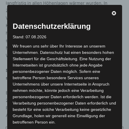
langfristig in allen Höhenlagen wärmer wurden. In
Zukunft setze sich dieser Trend mit großer
Wahrscheinlichkeit fort. In tiefen Lagen wird durch die
Datenschutzerklärung
Klimaerwärmung der Schnee deutlich weniger. In
höheren Lagen oberhalb von etwa 1500 bis 2000 Meter
Stand: 07.08.2026
sind auch in den nächsten Jahrzehnten ausreichend
Wir freuen uns sehr über Ihr Interesse an unserem
Naturschnee für den Wintersport und meistens Weiße
Unternehmen. Datenschutz hat einen besonders hohen
Weihnachten zu erwarten
Stellenwert für die Geschäftsleitung. Eine Nutzung der
Internetseiten ist grundsätzlich ohne jede Angabe
Statistische Wahrheit
:
In München heute alle 7 Jahre
personenbezogener Daten möglich. Sofern eine
statt alle 3 Jahre Weiße Weihnachten
betroffene Person besondere Services unseres
Unternehmens über unsere Internetseite in Anspruch
nehmen möchte, könnte jedoch eine Verarbeitung
Eintrittswahrscheinlichkeit Weiße Weihnachten vom
personenbezogener Daten erforderlich werden. Ist die
24.-26.12. für sieben Städte in Deutschland in den beiden
Verarbeitung personenbezogener Daten erforderlich und
Referenzperioden 1961-1990 und 1991-2020 sowie
besteht für eine solche Verarbeitung keine gesetzliche
Abnahme in Prozentpunkten
Grundlage, holen wir generell eine Einwilligung der
betroffenen Person ein.