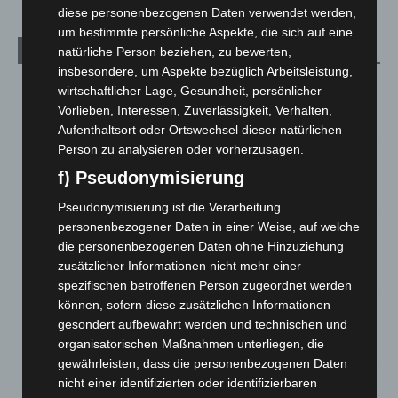
diese personenbezogenen Daten verwendet werden,
um bestimmte persönliche Aspekte, die sich auf eine
natürliche Person beziehen, zu bewerten,
Aktuelle Beiträge
insbesondere, um Aspekte bezüglich Arbeitsleistung,
Niedersachsen: Feuerwehrkräfte kehren nach
wirtschaftlicher Lage, Gesundheit, persönlicher
Waldbrandeinsatz aus Spanien zurück
Vorlieben, Interessen, Zuverlässigkeit, Verhalten,
7. August 2026
Aufenthaltsort oder Ortswechsel dieser natürlichen
Person zu analysieren oder vorherzusagen.
Hannover: Erste Tigermücken-Population in Niedersachsen
f) Pseudonymisierung
entdeckt
7. August 2026
Pseudonymisierung ist die Verarbeitung
personenbezogener Daten in einer Weise, auf welche
Brand im „Haus der Begegnung“ in Neuwarmbüchen schnell
die personenbezogenen Daten ohne Hinzuziehung
eingedämmt
zusätzlicher Informationen nicht mehr einer
6. August 2026
spezifischen betroffenen Person zugeordnet werden
können, sofern diese zusätzlichen Informationen
Region Hannover: 21 neue Notfallsanitäter starten beim
gesondert aufbewahrt werden und technischen und
Roten Kreuz
organisatorischen Maßnahmen unterliegen, die
5. August 2026
gewährleisten, dass die personenbezogenen Daten
Mann läuft mit Hockeyschläger über A7 – Polizei sucht
nicht einer identifizierten oder identifizierbaren