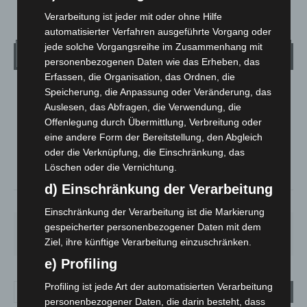
Verarbeitung ist jeder mit oder ohne Hilfe
automatisierter Verfahren ausgeführte Vorgang oder
jede solche Vorgangsreihe im Zusammenhang mit
Wetter
personenbezogenen Daten wie das Erheben, das
Erfassen, die Organisation, das Ordnen, die
Speicherung, die Anpassung oder Veränderung, das
LANGENHAGEN
Auslesen, das Abfragen, die Verwendung, die
Bedeckt
Offenlegung durch Übermittlung, Verbreitung oder
°
19.5
°
eine andere Form der Bereitstellung, den Abgleich
C
19.1
oder die Verknüpfung, die Einschränkung, das
°
17.7
Löschen oder die Vernichtung.
d) Einschränkung der Verarbeitung
64%
1.6m/s
100%
Einschränkung der Verarbeitung ist die Markierung
gespeicherter personenbezogener Daten mit dem
FR.
SA.
SO.
MO.
DI.
19
°
27
°
33
°
28
°
22
°
Ziel, ihre künftige Verarbeitung einzuschränken.
e) Profiling
Profiling ist jede Art der automatisierten Verarbeitung
personenbezogener Daten, die darin besteht, dass