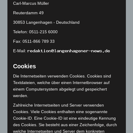
Carl-Marcus Müller
November 2024
(94)
Reuterdamm 49
Oktober 2024
(93)
30853 Langenhagen - Deutschland
September 2024
(112)
August 2024
(107)
Telefon: 0511-215 6000
Juli 2024
(89)
Fax: 0511-866 789 33
Juni 2024
(107)
E-Mail:
Mai 2024
(149)
Cookies
April 2024
(102)
März 2024
(103)
Die Internetseiten verwenden Cookies. Cookies sind
Textdateien, welche über einen Internetbrowser auf
Februar 2024
(103)
einem Computersystem abgelegt und gespeichert
Januar 2024
(111)
werden.
Dezember 2023
(130)
Zahlreiche Internetseiten und Server verwenden
November 2023
(130)
Cookies. Viele Cookies enthalten eine sogenannte
Cookie-ID. Eine Cookie-ID ist eine eindeutige Kennung
Oktober 2023
(114)
des Cookies. Sie besteht aus einer Zeichenfolge, durch
September 2023
(133)
welche Internetseiten und Server dem konkreten