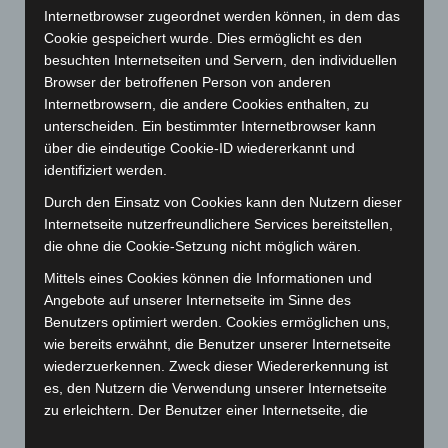
Internetbrowser zugeordnet werden können, in dem das
August 2023
(134)
Cookie gespeichert wurde. Dies ermöglicht es den
Juli 2023
(118)
besuchten Internetseiten und Servern, den individuellen
Juni 2023
(142)
Browser der betroffenen Person von anderen
Internetbrowsern, die andere Cookies enthalten, zu
Mai 2023
(139)
unterscheiden. Ein bestimmter Internetbrowser kann
April 2023
(155)
über die eindeutige Cookie-ID wiedererkannt und
März 2023
(174)
identifiziert werden.
Februar 2023
(154)
Durch den Einsatz von Cookies kann den Nutzern dieser
Internetseite nutzerfreundlichere Services bereitstellen,
Januar 2023
(140)
die ohne die Cookie-Setzung nicht möglich wären.
Dezember 2022
(130)
Mittels eines Cookies können die Informationen und
November 2022
(167)
Angebote auf unserer Internetseite im Sinne des
Oktober 2022
(166)
Benutzers optimiert werden. Cookies ermöglichen uns,
wie bereits erwähnt, die Benutzer unserer Internetseite
September 2022
(205)
wiederzuerkennen. Zweck dieser Wiedererkennung ist
August 2022
(166)
es, den Nutzern die Verwendung unserer Internetseite
Juli 2022
(133)
zu erleichtern. Der Benutzer einer Internetseite, die
Cookies verwendet, muss beispielsweise nicht bei jedem
Juni 2022
(167)