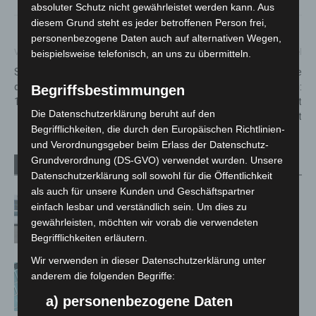
absoluter Schutz nicht gewährleistet werden kann. Aus
diesem Grund steht es jeder betroffenen Person frei,
personenbezogene Daten auch auf alternativen Wegen,
Vorheriger Artikel
Nächster Artikel
beispielsweise telefonisch, an uns zu übermitteln.
Sperrung des südlichen Teils
Mehr Sprechzeiten ohne
der Hans-Böckler-Straße am
Terminvereinbarung:
Begriffsbestimmungen
12. Dezember
Bürgerämter ab Januar mit
Die Datenschutzerklärung beruht auf den
verändertem Angebot
Begrifflichkeiten, die durch den Europäischen Richtlinien-
und Verordnungsgeber beim Erlass der Datenschutz-
Grundverordnung (DS-GVO) verwendet wurden. Unsere
Verwandte Artikel
Mehr vom Autor
Datenschutzerklärung soll sowohl für die Öffentlichkeit
als auch für unsere Kunden und Geschäftspartner
Niedersachsen: Feuerwehrkräfte
einfach lesbar und verständlich sein. Um dies zu
kehren nach Waldbrandeinsatz aus
gewährleisten, möchten wir vorab die verwendeten
Spanien zurück
Begrifflichkeiten erläutern.
Wir verwenden in dieser Datenschutzerklärung unter
Anklage nach Abschaltung von
anderem die folgenden Begriffe:
„Archetyp Market“ erhoben
a) personenbezogene Daten