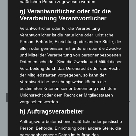
Zeugen
natürlichen Person zugewiesen werden.
5. August 2026
g) Verantwortlicher oder für die
Verarbeitung Verantwortlicher
Celle: Mensch stirbt bei Bagger-Unfall auf Baustelle
5. August 2026
Verantwortlicher oder für die Verarbeitung
Verantwortlicher ist die natürliche oder juristische
Gasleitung bei McDonald’s-Umbau in Langenhagen
Person, Behörde, Einrichtung oder andere Stelle, die
beschädigt
allein oder gemeinsam mit anderen über die Zwecke
5. August 2026
und Mittel der Verarbeitung von personenbezogenen
Daten entscheidet. Sind die Zwecke und Mittel dieser
Anklage nach Abschaltung von „Archetyp Market“ erhoben
Verarbeitung durch das Unionsrecht oder das Recht
3. August 2026
der Mitgliedstaaten vorgegeben, so kann der
Verantwortliche beziehungsweise können die
bestimmten Kriterien seiner Benennung nach dem
Unionsrecht oder dem Recht der Mitgliedstaaten
Kategorien
vorgesehen werden.
Blaulicht
2.799
h) Auftragsverarbeiter
Corona-News
712
Auftragsverarbeiter ist eine natürliche oder juristische
Person, Behörde, Einrichtung oder andere Stelle, die
Hannover und Region
5.037
personenbezogene Daten im Auftrag des