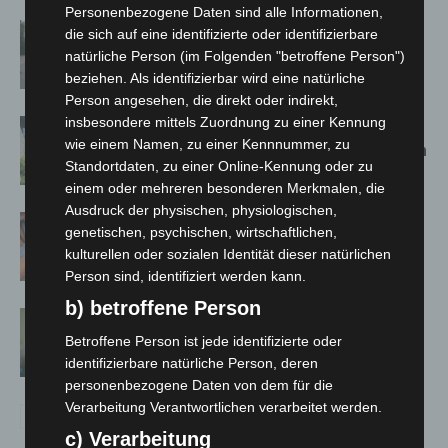
Personenbezogene Daten sind alle Informationen,
Hannover: Polizei stoppt 166
die sich auf eine identifizierte oder identifizierbare
Trunkenheitsfahrten bei
natürliche Person (im Folgenden "betroffene Person")
Großkontrolle
beziehen. Als identifizierbar wird eine natürliche
Person angesehen, die direkt oder indirekt,
insbesondere mittels Zuordnung zu einer Kennung
Schwarz Digits und Zscaler starten
wie einem Namen, zu einer Kennnummer, zu
souveräne Cloud-Sicherheitsplattform
Standortdaten, zu einer Online-Kennung oder zu
für Europa
einem oder mehreren besonderen Merkmalen, die
Ausdruck der physischen, physiologischen,
Warn-App: Jeder Zweite weiß nach
genetischen, psychischen, wirtschaftlichen,
Handy-Warnung nicht, was zu tun ist
kulturellen oder sozialen Identität dieser natürlichen
Person sind, identifiziert werden kann.
b) betroffene Person
Cyberkriminalität in Niedersachsen
bleibt auf hohem Niveau
Betroffene Person ist jede identifizierte oder
identifizierbare natürliche Person, deren
personenbezogene Daten von dem für die
Verarbeitung Verantwortlichen verarbeitet werden.
c) Verarbeitung