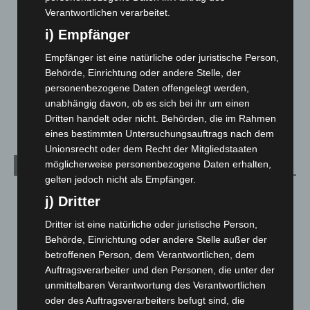
Langenhagen und Ortsteile
3.250
Verantwortlichen verarbeitet.
Leserbriefe
1
i) Empfänger
Menschen
2
Empfänger ist eine natürliche oder juristische Person,
Über uns
1
Behörde, Einrichtung oder andere Stelle, der
Veranstaltungen
1.887
personenbezogene Daten offengelegt werden,
unabhängig davon, ob es sich bei ihr um einen
Welt
1.270
Dritten handelt oder nicht. Behörden, die im Rahmen
eines bestimmten Untersuchungsauftrags nach dem
Unionsrecht oder dem Recht der Mitgliedstaaten
möglicherweise personenbezogene Daten erhalten,
Archiv
gelten jedoch nicht als Empfänger.
August 2026
(12)
j) Dritter
Juli 2026
(73)
Dritter ist eine natürliche oder juristische Person,
Juni 2026
(139)
Behörde, Einrichtung oder andere Stelle außer der
betroffenen Person, dem Verantwortlichen, dem
Mai 2026
(99)
Auftragsverarbeiter und den Personen, die unter der
April 2026
(99)
unmittelbaren Verantwortung des Verantwortlichen
März 2026
(115)
oder des Auftragsverarbeiters befugt sind, die