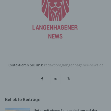
Systeme dienen.
Bei der Nutzung dieser allgemeinen Daten und
Informationen ziehen wird keine Rückschlüsse auf die
betroffene Person. Diese Informationen werden vielmehr
benötigt, um (1) die Inhalte unserer Internetseite korrekt
auszuliefern, (2) die Inhalte unserer Internetseite sowie
die Werbung für diese zu optimieren, (3) die dauerhafte
Funktionsfähigkeit unserer informationstechnologischen
Systeme und der Technik unserer Internetseite zu
gewährleisten sowie (4) um Strafverfolgungsbehörden
im Falle eines Cyberangriffes die zur Strafverfolgung
Kontaktieren Sie uns:
redaktion@langenhagener-news.de
notwendigen Informationen bereitzustellen. Diese
anonym erhobenen Daten und Informationen werden
durch uns daher einerseits statistisch und ferner mit dem
Ziel ausgewertet, den Datenschutz und die
Datensicherheit in unserem Unternehmen zu erhöhen,
um letztlich ein optimales Schutzniveau für die von uns
Beliebte Beiträge
verarbeiteten personenbezogenen Daten
sicherzustellen. Die anonymen Daten der Server-Logfiles
Unfall mit einem Feuerwehrkran auf der
werden getrennt von allen durch eine betroffene Person