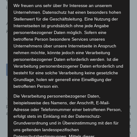
Wir freuen uns sehr über Ihr Interesse an unserem
informiert und wo Helfer gebraucht werden.
Unternehmen. Datenschutz hat einen besonders hohen
Stellenwert für die Geschäftsleitung. Eine Nutzung der
Aktuelle Infos zur
Internetseiten ist grundsätzlich ohne jede Angabe
Krötenwanderung:
www.NABU.de/Kroetenwanderung
personenbezogener Daten möglich. Sofern eine
betroffene Person besondere Services unseres
Unternehmens über unsere Internetseite in Anspruch
nehmen möchte, könnte jedoch eine Verarbeitung
personenbezogener Daten erforderlich werden. Ist die
Verarbeitung personenbezogener Daten erforderlich und
besteht für eine solche Verarbeitung keine gesetzliche
Grundlage, holen wir generell eine Einwilligung der
betroffenen Person ein.
Die Verarbeitung personenbezogener Daten,
Vorheriger Artikel
Nächster Artikel
beispielsweise des Namens, der Anschrift, E-Mail-
Rettungsaktion eines Hundes
Zeugenaufruf: 51-Jährige rast
Adresse oder Telefonnummer einer betroffenen Person,
am Silbersee endet glimpflich
mit ihrem Auto durch
erfolgt stets im Einklang mit der Datenschutz-
Herrenhausen und gefährdet
Grundverordnung und in Übereinstimmung mit den für
Fußgänger, Polizei sucht
uns geltenden landesspezifischen
Zeugen
Datenschutzbestimmungen. Mittels dieser