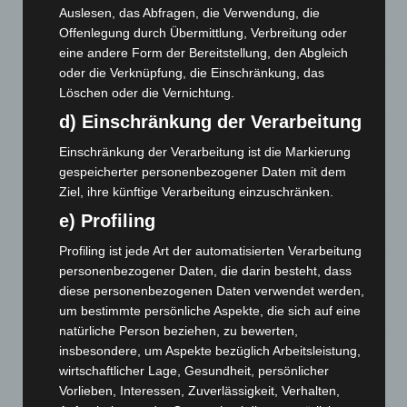
Auslesen, das Abfragen, die Verwendung, die
Zeugen
Offenlegung durch Übermittlung, Verbreitung oder
5. August 2026
eine andere Form der Bereitstellung, den Abgleich
oder die Verknüpfung, die Einschränkung, das
Celle: Mensch stirbt bei Bagger-Unfall auf Baustelle
Löschen oder die Vernichtung.
5. August 2026
d) Einschränkung der Verarbeitung
Gasleitung bei McDonald’s-Umbau in Langenhagen
Einschränkung der Verarbeitung ist die Markierung
beschädigt
gespeicherter personenbezogener Daten mit dem
5. August 2026
Ziel, ihre künftige Verarbeitung einzuschränken.
Anklage nach Abschaltung von „Archetyp Market“ erhoben
e) Profiling
3. August 2026
Profiling ist jede Art der automatisierten Verarbeitung
personenbezogener Daten, die darin besteht, dass
Hannover: Polizei stoppt 166 Trunkenheitsfahrten bei
Großkontrolle
diese personenbezogenen Daten verwendet werden,
um bestimmte persönliche Aspekte, die sich auf eine
2. August 2026
natürliche Person beziehen, zu bewerten,
Hannover Klassik Open Air 2026: Französische Oper im
insbesondere, um Aspekte bezüglich Arbeitsleistung,
Maschpark
wirtschaftlicher Lage, Gesundheit, persönlicher
2. August 2026
Vorlieben, Interessen, Zuverlässigkeit, Verhalten,