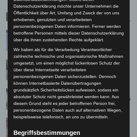
Datenschutzerklärung möchte unser Unternehmen die
Öffentlichkeit über Art, Umfang und Zweck der von uns
Verwandte Artikel
Mehr vom Autor
erhobenen, genutzten und verarbeiteten
personenbezogenen Daten informieren. Ferner werden
Anklage nach Abschaltung von
betroffene Personen mittels dieser Datenschutzerklärung
„Archetyp Market“ erhoben
über die ihnen zustehenden Rechte aufgeklärt.
Wir haben als für die Verarbeitung Verantwortlicher
zahlreiche technische und organisatorische Maßnahmen
Hannover: Polizei stoppt 166
umgesetzt, um einen möglichst lückenlosen Schutz der
Trunkenheitsfahrten bei
über diese Internetseite verarbeiteten
Großkontrolle
personenbezogenen Daten sicherzustellen. Dennoch
können Internetbasierte Datenübertragungen
grundsätzlich Sicherheitslücken aufweisen, sodass ein
Schwarz Digits und Zscaler starten
absoluter Schutz nicht gewährleistet werden kann. Aus
souveräne Cloud-Sicherheitsplattform
diesem Grund steht es jeder betroffenen Person frei,
für Europa
personenbezogene Daten auch auf alternativen Wegen,
beispielsweise telefonisch, an uns zu übermitteln.
Warn-App: Jeder Zweite weiß nach
Handy-Warnung nicht, was zu tun ist
Begriffsbestimmungen