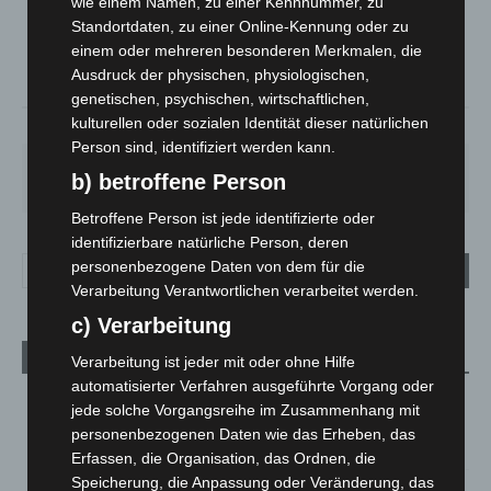
wie einem Namen, zu einer Kennnummer, zu
°
25.2
°
C
Standortdaten, zu einer Online-Kennung oder zu
24.4
einem oder mehreren besonderen Merkmalen, die
°
23.3
Ausdruck der physischen, physiologischen,
genetischen, psychischen, wirtschaftlichen,
kulturellen oder sozialen Identität dieser natürlichen
38%
4.9m/s
85%
Person sind, identifiziert werden kann.
DO.
FR.
SA.
SO.
MO.
b) betroffene Person
25
°
25
°
26
°
31
°
35
°
Betroffene Person ist jede identifizierte oder
identifizierbare natürliche Person, deren
personenbezogene Daten von dem für die
Verarbeitung Verantwortlichen verarbeitet werden.
c) Verarbeitung
Aktuelle Beiträge
Verarbeitung ist jeder mit oder ohne Hilfe
automatisierter Verfahren ausgeführte Vorgang oder
Region Hannover: 21 neue Notfallsanitäter starten beim
jede solche Vorgangsreihe im Zusammenhang mit
Roten Kreuz
personenbezogenen Daten wie das Erheben, das
5. August 2026
Erfassen, die Organisation, das Ordnen, die
Speicherung, die Anpassung oder Veränderung, das
Mann läuft mit Hockeyschläger über A7 – Polizei sucht