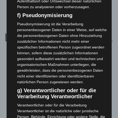
Aufenthaltsort oder Ortswechsel dieser natürlichen
Schwarz Digits und Zscaler starten souveräne Cloud-
Person zu analysieren oder vorherzusagen.
Sicherheitsplattform für Europa
f) Pseudonymisierung
2. August 2026
Pseudonymisierung ist die Verarbeitung
personenbezogener Daten in einer Weise, auf welche
die personenbezogenen Daten ohne Hinzuziehung
Kategorien
zusätzlicher Informationen nicht mehr einer
spezifischen betroffenen Person zugeordnet werden
Blaulicht
2.797
können, sofern diese zusätzlichen Informationen
Corona-News
712
gesondert aufbewahrt werden und technischen und
Hannover und Region
5.034
organisatorischen Maßnahmen unterliegen, die
gewährleisten, dass die personenbezogenen Daten
Langenhagen und Ortsteile
3.249
nicht einer identifizierten oder identifizierbaren
Leserbriefe
1
natürlichen Person zugewiesen werden.
Menschen
2
g) Verantwortlicher oder für die
Verarbeitung Verantwortlicher
Über uns
1
Veranstaltungen
1.887
Verantwortlicher oder für die Verarbeitung
Verantwortlicher ist die natürliche oder juristische
Welt
1.269
Person, Behörde, Einrichtung oder andere Stelle, die