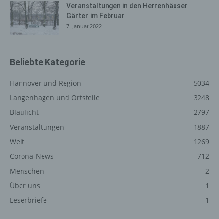
Veranstaltungen in den Herrenhäuser
die Werbung für diese zu optimieren, (3) die dauerhafte
Gärten im Februar
Funktionsfähigkeit unserer informationstechnologischen
7. Januar 2022
Systeme und der Technik unserer Internetseite zu
gewährleisten sowie (4) um Strafverfolgungsbehörden
im Falle eines Cyberangriffes die zur Strafverfolgung
Beliebte Kategorie
notwendigen Informationen bereitzustellen. Diese
anonym erhobenen Daten und Informationen werden
Hannover und Region
5034
durch uns daher einerseits statistisch und ferner mit dem
Ziel ausgewertet, den Datenschutz und die
Langenhagen und Ortsteile
3248
Datensicherheit in unserem Unternehmen zu erhöhen,
Blaulicht
2797
um letztlich ein optimales Schutzniveau für die von uns
Veranstaltungen
1887
verarbeiteten personenbezogenen Daten
sicherzustellen. Die anonymen Daten der Server-Logfiles
Welt
1269
werden getrennt von allen durch eine betroffene Person
Corona-News
712
angegebenen personenbezogenen Daten gespeichert.
Menschen
2
Über uns
Registrierung auf unserer
1
Internetseite
Leserbriefe
1
Die betroffene Person hat die Möglichkeit, sich auf der