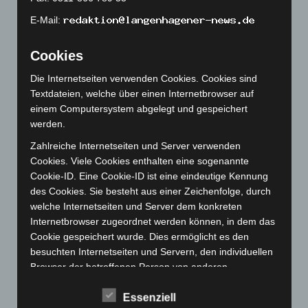
Februar 2023
(154)
E-Mail:
Januar 2023
(140)
Dezember 2022
(130)
Cookies
November 2022
(167)
Die Internetseiten verwenden Cookies. Cookies sind
Textdateien, welche über einen Internetbrowser auf
Oktober 2022
(166)
einem Computersystem abgelegt und gespeichert
September 2022
(205)
werden.
August 2022
(166)
Zahlreiche Internetseiten und Server verwenden
Juli 2022
(133)
Cookies. Viele Cookies enthalten eine sogenannte
Cookie-ID. Eine Cookie-ID ist eine eindeutige Kennung
Juni 2022
(167)
des Cookies. Sie besteht aus einer Zeichenfolge, durch
Mai 2022
(177)
welche Internetseiten und Server dem konkreten
April 2022
(198)
Internetbrowser zugeordnet werden können, in dem das
Cookie gespeichert wurde. Dies ermöglicht es den
März 2022
(221)
besuchten Internetseiten und Servern, den individuellen
Februar 2022
(189)
Browser der betroffenen Person von anderen
Januar 2022
(190)
Internetbrowsern, die andere Cookies enthalten, zu
Essenziell
unterscheiden. Ein bestimmter Internetbrowser kann
Dezember 2021
(204)