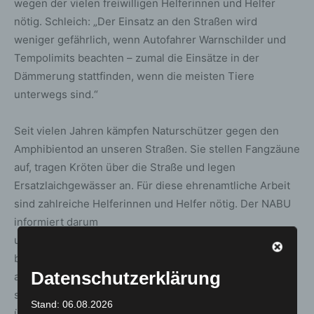
wegen der vielen freiwilligen Helferinnen und Helfer
nötig. Schleich: „Der Einsatz an den Straßen wird
weniger gefährlich, wenn Autofahrer Warnschilder und
Tempolimits beachten – zumal die Einsätze in der
Dämmerung stattfinden, wenn die meisten Tiere
unterwegs sind.“
Seit vielen Jahren kämpfen Naturschützer gegen den
Amphibientod an unseren Straßen. Sie stellen Fangzäune
auf, tragen Kröten über die Straße und legen
Ersatzlaichgewässer an. Für diese ehrenamtliche Arbeit
sind zahlreiche Helferinnen und Helfer nötig. Der NABU
informiert darum
unter
www.NABU.de/Kroetenwanderung
über das
bundesweite Wandergeschehen. Dort gibt es neben
Datenschutzerklärung
aktuellen Meldungen über besondere Ereignisse und
seltene Arten auch eine bundesweite Datenbank, die
Stand: 06.08.2026
über den Standort von Krötenzäunen und Aktionen