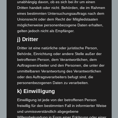
unabhängig davon, ob es sich bei ihr um einen
August 2025
(90)
Dritten handelt oder nicht. Behörden, die im Rahmen
Juli 2025
(90)
eines bestimmten Untersuchungsauftrags nach dem
Unionsrecht oder dem Recht der Mitgliedstaaten
Juni 2025
(103)
möglicherweise personenbezogene Daten erhalten,
Mai 2025
(112)
gelten jedoch nicht als Empfänger.
April 2025
(88)
j) Dritter
März 2025
(111)
Dritter ist eine natürliche oder juristische Person,
Februar 2025
(96)
Behörde, Einrichtung oder andere Stelle außer der
Januar 2025
(88)
betroffenen Person, dem Verantwortlichen, dem
Auftragsverarbeiter und den Personen, die unter der
Dezember 2024
(89)
unmittelbaren Verantwortung des Verantwortlichen
November 2024
(94)
oder des Auftragsverarbeiters befugt sind, die
Oktober 2024
(93)
personenbezogenen Daten zu verarbeiten.
k) Einwilligung
September 2024
(112)
August 2024
(107)
Einwilligung ist jede von der betroffenen Person
freiwillig für den bestimmten Fall in informierter Weise
Juli 2024
(89)
und unmissverständlich abgegebene
Juni 2024
(107)
Willensbekundung in Form einer Erklärung oder einer