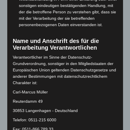
Mai 2024
(149)
sonstigen eindeutigen bestätigenden Handlung, mit
der die betroffene Person zu verstehen gibt, dass sie
April 2024
(102)
mit der Verarbeitung der sie betreffenden
März 2024
(103)
personenbezogenen Daten einverstanden ist.
Februar 2024
(103)
Januar 2024
(111)
Name und Anschrift des für die
Verarbeitung Verantwortlichen
Dezember 2023
(130)
November 2023
(130)
Verantwortlicher im Sinne der Datenschutz-
Grundverordnung, sonstiger in den Mitgliedstaaten der
Oktober 2023
(114)
Europäischen Union geltenden Datenschutzgesetze und
September 2023
(133)
anderer Bestimmungen mit datenschutzrechtlichem
Charakter ist:
August 2023
(134)
Juli 2023
(118)
Carl-Marcus Müller
Juni 2023
(142)
Reuterdamm 49
Mai 2023
(139)
30853 Langenhagen - Deutschland
April 2023
(155)
Telefon: 0511-215 6000
März 2023
(174)
Fax: 0511-866 789 33