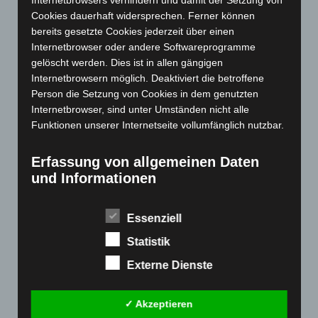
Internetbrowsers verhindern und damit der Setzung von
Oktober 2023
(114)
Cookies dauerhaft widersprechen. Ferner können
September 2023
(133)
bereits gesetzte Cookies jederzeit über einen
August 2023
(134)
Internetbrowser oder andere Softwareprogramme
gelöscht werden. Dies ist in allen gängigen
Juli 2023
(118)
Internetbrowsern möglich. Deaktiviert die betroffene
Juni 2023
(142)
Person die Setzung von Cookies in dem genutzten
Internetbrowser, sind unter Umständen nicht alle
Mai 2023
(139)
Funktionen unserer Internetseite vollumfänglich nutzbar.
April 2023
(155)
März 2023
(174)
Erfassung von allgemeinen Daten
Februar 2023
(154)
und Informationen
Januar 2023
(140)
Die Internetseite erfasst mit jedem Aufruf der
Dezember 2022
(130)
Internetseite durch eine betroffene Person oder ein
Essenziell
automatisiertes System eine Reihe von allgemeinen
November 2022
(167)
Statistik
Daten und Informationen. Diese allgemeinen Daten und
Oktober 2022
(166)
Informationen werden in den Logfiles des Servers
Externe Dienste
gespeichert. Erfasst werden können die (1) verwendeten
September 2022
(205)
Browsertypen und Versionen, (2) das vom zugreifenden
August 2022
(166)
✓ Akzeptieren
System verwendete Betriebssystem, (3) die