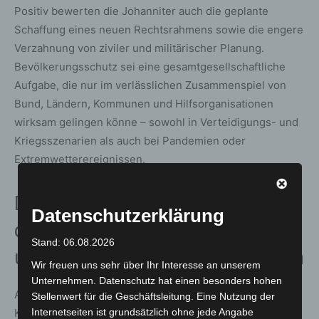
Positiv bewerten die Johanniter auch die geplante
Schaffung eines neuen Rechtsrahmens sowie die engere
Verzahnung von ziviler und militärischer Planung.
Bevölkerungsschutz sei eine gesamtgesellschaftliche
Aufgabe, die nur im verlässlichen Zusammenspiel von
Bund, Ländern, Kommunen und Hilfsorganisationen
wirksam gelingen könne – sowohl in Verteidigungs- und
Kriegsszenarien als auch bei Pandemien oder
Extremwetterereignissen.
DRK: Bevölkerungsschutz
Datenschutzerklärung
dauerhaft politisch priorisieren
Stand: 06.08.2026
und Hilfsorganisationen einbinden
Wir freuen uns sehr über Ihr Interesse an unserem
Unternehmen. Datenschutz hat einen besonders hohen
Auch das Deutsche Rote Kreuz begrüßt die in der
Stellenwert für die Geschäftsleitung. Eine Nutzung der
Kabinettssitzung beschlossenen Maßnahmen zur
Internetseiten ist grundsätzlich ohne jede Angabe