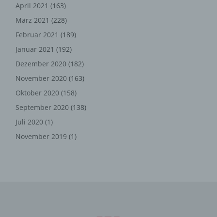
April 2021
(163)
im Falle eines Cyberangriffes die zur Strafverfolgung
notwendigen Informationen bereitzustellen. Diese
März 2021
(228)
anonym erhobenen Daten und Informationen werden
Februar 2021
(189)
durch uns daher einerseits statistisch und ferner mit dem
Januar 2021
(192)
Ziel ausgewertet, den Datenschutz und die
Datensicherheit in unserem Unternehmen zu erhöhen,
Dezember 2020
(182)
um letztlich ein optimales Schutzniveau für die von uns
November 2020
(163)
verarbeiteten personenbezogenen Daten
Oktober 2020
(158)
sicherzustellen. Die anonymen Daten der Server-Logfiles
werden getrennt von allen durch eine betroffene Person
September 2020
(138)
angegebenen personenbezogenen Daten gespeichert.
Juli 2020
(1)
November 2019
(1)
Registrierung auf unserer
Internetseite
Die betroffene Person hat die Möglichkeit, sich auf der
Internetseite des für die Verarbeitung Verantwortlichen
unter Angabe von personenbezogenen Daten zu
registrieren. Welche personenbezogenen Daten dabei
an den für die Verarbeitung Verantwortlichen übermittelt