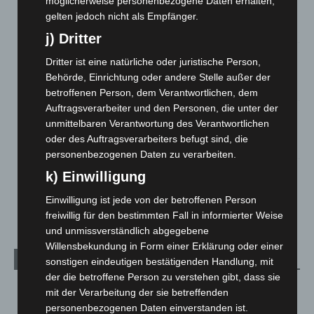
möglicherweise personenbezogene Daten erhalten,
Anklage nach Abschaltung von „Archetyp Market“ erhoben
gelten jedoch nicht als Empfänger.
3. August 2026
j) Dritter
Hannover: Polizei stoppt 166 Trunkenheitsfahrten bei
Dritter ist eine natürliche oder juristische Person,
Großkontrolle
Behörde, Einrichtung oder andere Stelle außer der
2. August 2026
betroffenen Person, dem Verantwortlichen, dem
Auftragsverarbeiter und den Personen, die unter der
Hannover Klassik Open Air 2026: Französische Oper im
unmittelbaren Verantwortung des Verantwortlichen
Maschpark
oder des Auftragsverarbeiters befugt sind, die
2. August 2026
personenbezogenen Daten zu verarbeiten.
Schwarz Digits und Zscaler starten souveräne Cloud-
k) Einwilligung
Sicherheitsplattform für Europa
Einwilligung ist jede von der betroffenen Person
2. August 2026
freiwillig für den bestimmten Fall in informierter Weise
und unmissverständlich abgegebene
Willensbekundung in Form einer Erklärung oder einer
Kategorien
sonstigen eindeutigen bestätigenden Handlung, mit
der die betroffene Person zu verstehen gibt, dass sie
Blaulicht
2.797
mit der Verarbeitung der sie betreffenden
personenbezogenen Daten einverstanden ist.
Corona-News
712