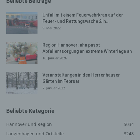
Beliebte Beiträge
aufzuklären. Insofern ist die Speicherung dieser Daten
zur Absicherung des für die Verarbeitung
Unfall mit einem Feuerwehrkran auf der
Verantwortlichen erforderlich. Eine Weitergabe dieser
Feuer- und Rettungswache 2 in...
Daten an Dritte erfolgt grundsätzlich nicht, sofern keine
9. Mai 2022
gesetzliche Pflicht zur Weitergabe besteht oder die
Weitergabe der Strafverfolgung dient.
Region Hannover: aha passt
Die Registrierung der betroffenen Person unter
Abfallentsorgung an extreme Winterlage an
freiwilliger Angabe personenbezogener Daten dient dem
10. Januar 2026
für die Verarbeitung Verantwortlichen dazu, der
betroffenen Person Inhalte oder Leistungen anzubieten,
die aufgrund der Natur der Sache nur registrierten
Veranstaltungen in den Herrenhäuser
Benutzern angeboten werden können. Registrierten
Gärten im Februar
Personen steht die Möglichkeit frei, die bei der
7. Januar 2022
Registrierung angegebenen personenbezogenen Daten
jederzeit abzuändern oder vollständig aus dem
Datenbestand des für die Verarbeitung Verantwortlichen
Beliebte Kategorie
löschen zu lassen.
Hannover und Region
5034
Der für die Verarbeitung Verantwortliche erteilt jeder
betroffenen Person jederzeit auf Anfrage Auskunft
Langenhagen und Ortsteile
3248
darüber, welche personenbezogenen Daten über die