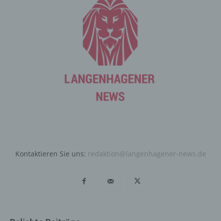
werden, ergibt sich aus der jeweiligen Eingabemaske,
die für die Registrierung verwendet wird. Die von der
betroffenen Person eingegebenen personenbezogenen
Daten werden ausschließlich für die interne Verwendung
bei dem für die Verarbeitung Verantwortlichen und für
eigene Zwecke erhoben und gespeichert. Der für die
Verarbeitung Verantwortliche kann die Weitergabe an
einen oder mehrere Auftragsverarbeiter, beispielsweise
einen Paketdienstleister, veranlassen, der die
personenbezogenen Daten ebenfalls ausschließlich für
eine interne Verwendung, die dem für die Verarbeitung
Verantwortlichen zuzurechnen ist, nutzt.
Durch eine Registrierung auf der Internetseite des für die
Verarbeitung Verantwortlichen wird ferner die vom
Kontaktieren Sie uns:
redaktion@langenhagener-news.de
Internet-Service-Provider (ISP) der betroffenen Person
vergebene IP-Adresse, das Datum sowie die Uhrzeit der
Registrierung gespeichert. Die Speicherung dieser Daten
erfolgt vor dem Hintergrund, dass nur so der Missbrauch
unserer Dienste verhindert werden kann, und diese
Daten im Bedarfsfall ermöglichen, begangene Straftaten