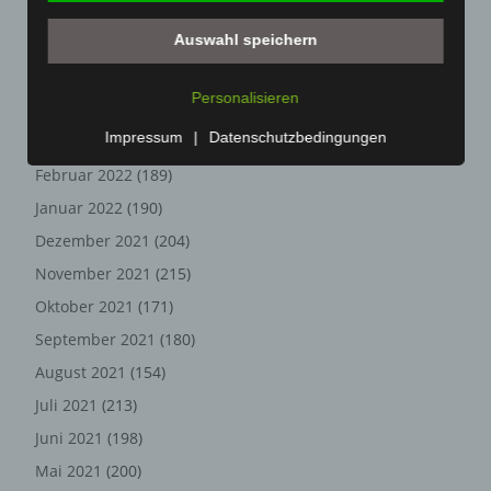
Juli 2022
(133)
Internetseite, von welcher ein zugreifendes System auf
unsere Internetseite gelangt (sogenannte Referrer), (4)
Auswahl speichern
Juni 2022
(167)
die Unterwebseiten, welche über ein zugreifendes
Mai 2022
(177)
System auf unserer Internetseite angesteuert werden,
Personalisieren
April 2022
(198)
(5) das Datum und die Uhrzeit eines Zugriffs auf die
Internetseite, (6) eine Internet-Protokoll-Adresse (IP-
Impressum
|
Datenschutzbedingungen
März 2022
(221)
Adresse), (7) der Internet-Service-Provider des
Februar 2022
(189)
zugreifenden Systems und (8) sonstige ähnliche Daten
Januar 2022
(190)
und Informationen, die der Gefahrenabwehr im Falle von
Angriffen auf unsere informationstechnologischen
Dezember 2021
(204)
Systeme dienen.
November 2021
(215)
Bei der Nutzung dieser allgemeinen Daten und
Oktober 2021
(171)
Informationen ziehen wird keine Rückschlüsse auf die
September 2021
(180)
betroffene Person. Diese Informationen werden vielmehr
benötigt, um (1) die Inhalte unserer Internetseite korrekt
August 2021
(154)
auszuliefern, (2) die Inhalte unserer Internetseite sowie
Juli 2021
(213)
die Werbung für diese zu optimieren, (3) die dauerhafte
Funktionsfähigkeit unserer informationstechnologischen
Juni 2021
(198)
Systeme und der Technik unserer Internetseite zu
Mai 2021
(200)
gewährleisten sowie (4) um Strafverfolgungsbehörden