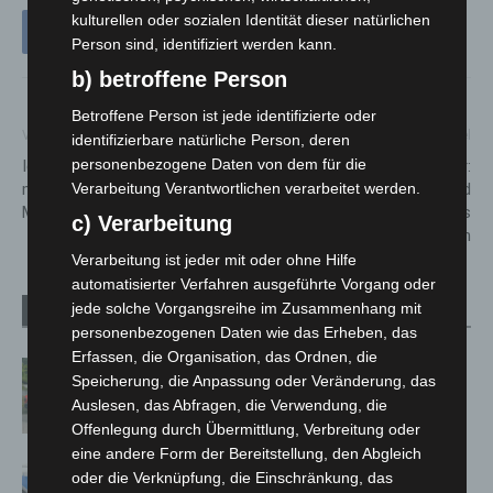
kulturellen oder sozialen Identität dieser natürlichen
Person sind, identifiziert werden kann.
b) betroffene Person
Betroffene Person ist jede identifizierte oder
Vorheriger Artikel
Nächster Artikel
identifizierbare natürliche Person, deren
personenbezogene Daten von dem für die
IdeenExpo 2026 in Hannover
Feierabend im Blütenmeer:
mit Ausstellerrekord und
Landesgartenschau Bad
Verarbeitung Verantwortlichen verarbeitet werden.
Mitmach-Technik
Nenndorf führt tägliches
c) Verarbeitung
Abendticket ein
Verarbeitung ist jeder mit oder ohne Hilfe
automatisierter Verfahren ausgeführte Vorgang oder
jede solche Vorgangsreihe im Zusammenhang mit
Verwandte Artikel
Mehr vom Autor
personenbezogenen Daten wie das Erheben, das
Erfassen, die Organisation, das Ordnen, die
Region Hannover: 21 neue
Speicherung, die Anpassung oder Veränderung, das
Notfallsanitäter starten beim Roten
Auslesen, das Abfragen, die Verwendung, die
Kreuz
Offenlegung durch Übermittlung, Verbreitung oder
eine andere Form der Bereitstellung, den Abgleich
Mann läuft mit Hockeyschläger über
oder die Verknüpfung, die Einschränkung, das