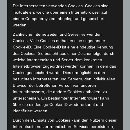
April 2026
(99)
Die Internetseiten verwenden Cookies. Cookies sind
März 2026
(115)
Textdateien, welche über einen Internetbrowser auf
Februar 2026
(109)
einem Computersystem abgelegt und gespeichert
werden.
Januar 2026
(122)
Zahlreiche Internetseiten und Server verwenden
Dezember 2025
(103)
Cookies. Viele Cookies enthalten eine sogenannte
November 2025
(114)
Cookie-ID. Eine Cookie-ID ist eine eindeutige Kennung
Oktober 2025
(112)
des Cookies. Sie besteht aus einer Zeichenfolge, durch
welche Internetseiten und Server dem konkreten
September 2025
(93)
Internetbrowser zugeordnet werden können, in dem das
August 2025
(90)
Cookie gespeichert wurde. Dies ermöglicht es den
Juli 2025
(90)
besuchten Internetseiten und Servern, den individuellen
Browser der betroffenen Person von anderen
Juni 2025
(103)
Internetbrowsern, die andere Cookies enthalten, zu
Mai 2025
(112)
unterscheiden. Ein bestimmter Internetbrowser kann
über die eindeutige Cookie-ID wiedererkannt und
April 2025
(88)
identifiziert werden.
März 2025
(111)
Durch den Einsatz von Cookies kann den Nutzern dieser
Februar 2025
(96)
Internetseite nutzerfreundlichere Services bereitstellen,