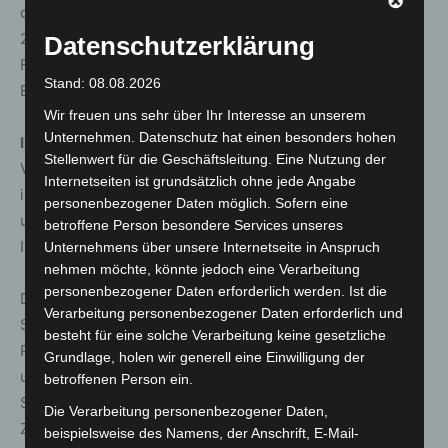
diese Maßnahmen werden insgesamt pro Jahr etwa
20.400 Kilogramm CO2 eingespart. Gewährte
Datenschutzerklärung
Fördersumme durch die Region Hannover: ca. 200.000
Stand: 08.08.2026
Euro.
Wir freuen uns sehr über Ihr Interesse an unserem
Unternehmen. Datenschutz hat einen besonders hohen
Informationen zu e.coSport
Stellenwert für die Geschäftsleitung. Eine Nutzung der
Vereine, die sich für das Förderprogramm e.coSport
Internetseiten ist grundsätzlich ohne jede Angabe
interessieren, finden im Internet
personenbezogener Daten möglich. Sofern eine
unter
www.hannover.de/e.coSport
ausführliche
betroffene Person besondere Services unseres
Informationen sowie ein Anmeldeformular.
Unternehmens über unsere Internetseite in Anspruch
nehmen möchte, könnte jedoch eine Verarbeitung
personenbezogener Daten erforderlich werden. Ist die
Das Projekt „e.coSport – energetische
Verarbeitung personenbezogener Daten erforderlich und
Sportstättensanierung und Umweltberatung in der
besteht für eine solche Verarbeitung keine gesetzliche
Region Hannover“ besteht seit 2002. Neben einer
Grundlage, holen wir generell eine Einwilligung der
umfassenden Beratung bietet das Programm
betroffenen Person ein.
Sportvereinen optimale Fördermöglichkeiten durch die
Die Verarbeitung personenbezogener Daten,
Zusammenarbeit der Träger Stadt und Region Hannover.
beispielsweise des Namens, der Anschrift, E-Mail-