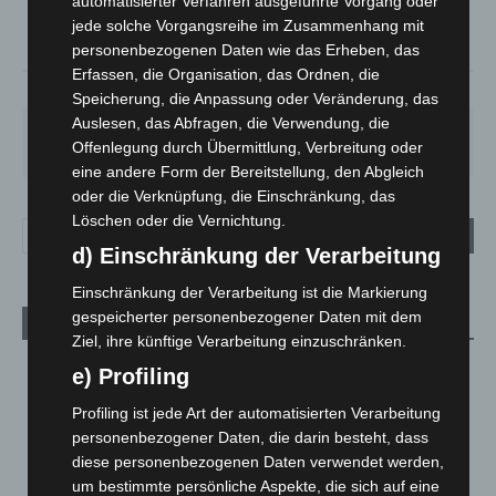
18.5
automatisierter Verfahren ausgeführte Vorgang oder
jede solche Vorgangsreihe im Zusammenhang mit
°
17.7
personenbezogenen Daten wie das Erheben, das
Erfassen, die Organisation, das Ordnen, die
69%
1.8m/s
9%
Speicherung, die Anpassung oder Veränderung, das
Auslesen, das Abfragen, die Verwendung, die
SA.
SO.
MO.
DI.
MI.
Offenlegung durch Übermittlung, Verbreitung oder
27
°
34
°
28
°
22
°
26
°
eine andere Form der Bereitstellung, den Abgleich
oder die Verknüpfung, die Einschränkung, das
Löschen oder die Vernichtung.
d) Einschränkung der Verarbeitung
Einschränkung der Verarbeitung ist die Markierung
gespeicherter personenbezogener Daten mit dem
Aktuelle Beiträge
Ziel, ihre künftige Verarbeitung einzuschränken.
Kunst trifft Weingenuss: Barbara-Susann Mehring zeigt ihre
e) Profiling
Werke im Jacques’ Wein-Depot Isernhagen
Profiling ist jede Art der automatisierten Verarbeitung
8. August 2026
personenbezogener Daten, die darin besteht, dass
A2: Zweite Turbobaustelle startet zwischen Hannover-West
diese personenbezogenen Daten verwendet werden,
und Bothfeld
um bestimmte persönliche Aspekte, die sich auf eine