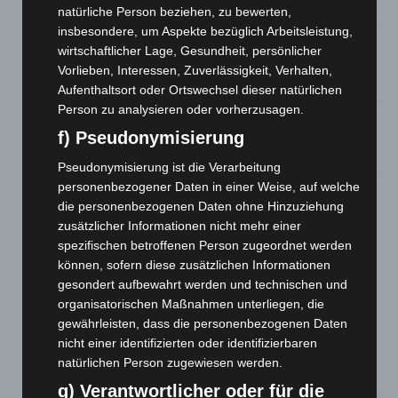
8. August 2026
natürliche Person beziehen, zu bewerten,
insbesondere, um Aspekte bezüglich Arbeitsleistung,
Niedersachsen: Feuerwehrkräfte kehren nach
wirtschaftlicher Lage, Gesundheit, persönlicher
Waldbrandeinsatz aus Spanien zurück
Vorlieben, Interessen, Zuverlässigkeit, Verhalten,
7. August 2026
Aufenthaltsort oder Ortswechsel dieser natürlichen
Person zu analysieren oder vorherzusagen.
Hannover: Erste Tigermücken-Population in Niedersachsen
entdeckt
f) Pseudonymisierung
7. August 2026
Pseudonymisierung ist die Verarbeitung
personenbezogener Daten in einer Weise, auf welche
Brand im „Haus der Begegnung“ in Neuwarmbüchen schnell
die personenbezogenen Daten ohne Hinzuziehung
eingedämmt
zusätzlicher Informationen nicht mehr einer
6. August 2026
spezifischen betroffenen Person zugeordnet werden
Region Hannover: 21 neue Notfallsanitäter starten beim
können, sofern diese zusätzlichen Informationen
Roten Kreuz
gesondert aufbewahrt werden und technischen und
5. August 2026
organisatorischen Maßnahmen unterliegen, die
gewährleisten, dass die personenbezogenen Daten
Mann läuft mit Hockeyschläger über A7 – Polizei sucht
nicht einer identifizierten oder identifizierbaren
Zeugen
natürlichen Person zugewiesen werden.
5. August 2026
g) Verantwortlicher oder für die