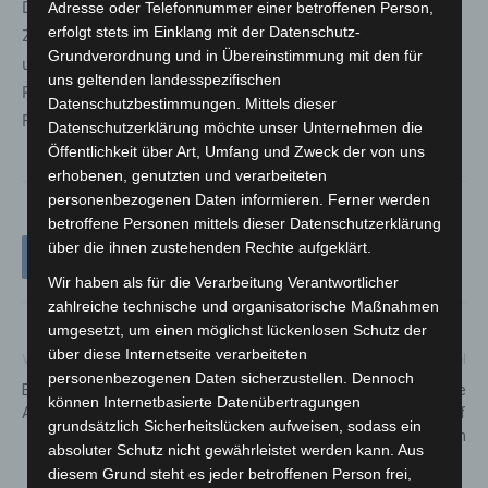
Die Partner proKlima – Der enercity-Fonds und der
Adresse oder Telefonnummer einer betroffenen Person,
erfolgt stets im Einklang mit der Datenschutz-
Zweckverband Abfallwirtschaft Region Hannover aha
Grundverordnung und in Übereinstimmung mit den für
unterstützen das Projekt ebenso wie der Stadt- und der
uns geltenden landesspezifischen
Regionssportbund. Die target GmbH koordiniert das
Datenschutzbestimmungen. Mittels dieser
Förderprogramm.
Datenschutzerklärung möchte unser Unternehmen die
Öffentlichkeit über Art, Umfang und Zweck der von uns
erhobenen, genutzten und verarbeiteten
personenbezogenen Daten informieren. Ferner werden
betroffene Personen mittels dieser Datenschutzerklärung
über die ihnen zustehenden Rechte aufgeklärt.
Wir haben als für die Verarbeitung Verantwortlicher
zahlreiche technische und organisatorische Maßnahmen
umgesetzt, um einen möglichst lückenlosen Schutz der
über diese Internetseite verarbeiteten
Vorheriger Artikel
Nächster Artikel
personenbezogenen Daten sicherzustellen. Dennoch
Bundespolizei überwacht
Grippesaison 2021/22: Ältere
können Internetbasierte Datenübertragungen
Ausflugsstrecken in den Harz
werden Hochdosis-​Impfstoff
grundsätzlich Sicherheitslücken aufweisen, sodass ein
erhalten
absoluter Schutz nicht gewährleistet werden kann. Aus
diesem Grund steht es jeder betroffenen Person frei,