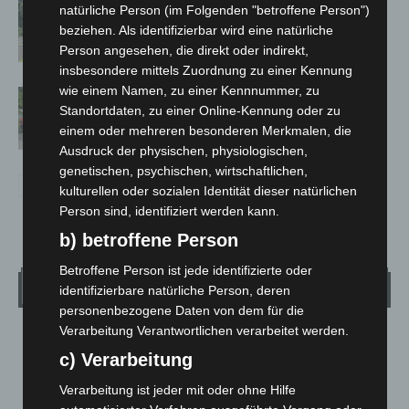
Brand im „Haus der Begegnung“ in
natürliche Person (im Folgenden "betroffene Person")
Neuwarmbüchen schnell eingedämmt
beziehen. Als identifizierbar wird eine natürliche
Person angesehen, die direkt oder indirekt,
insbesondere mittels Zuordnung zu einer Kennung
wie einem Namen, zu einer Kennnummer, zu
Region Hannover: 21 neue
Standortdaten, zu einer Online-Kennung oder zu
Notfallsanitäter starten beim Roten
einem oder mehreren besonderen Merkmalen, die
Kreuz
Ausdruck der physischen, physiologischen,
genetischen, psychischen, wirtschaftlichen,
kulturellen oder sozialen Identität dieser natürlichen
Person sind, identifiziert werden kann.
b) betroffene Person
Betroffene Person ist jede identifizierte oder
Wetter
identifizierbare natürliche Person, deren
personenbezogene Daten von dem für die
Verarbeitung Verantwortlichen verarbeitet werden.
LANGENHAGEN
c) Verarbeitung
Klarer Himmel
Verarbeitung ist jeder mit oder ohne Hilfe
°
20
°
C