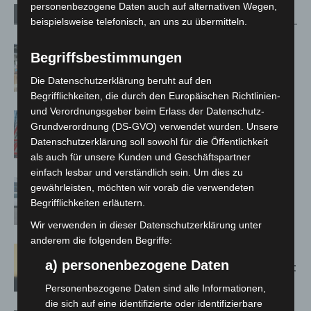
personenbezogene Daten auch auf alternativen Wegen,
Verwandte Artikel
Mehr vom Autor
beispielsweise telefonisch, an uns zu übermitteln.
Kunst trifft Weingenuss: Barbara-
Begriffsbestimmungen
Susann Mehring zeigt ihre Werke im
Die Datenschutzerklärung beruht auf den
Jacques’ Wein-Depot Isernhagen
Begrifflichkeiten, die durch den Europäischen Richtlinien-
und Verordnungsgeber beim Erlass der Datenschutz-
A2: Zweite Turbobaustelle startet
Grundverordnung (DS-GVO) verwendet wurden. Unsere
zwischen Hannover-West und
Datenschutzerklärung soll sowohl für die Öffentlichkeit
Bothfeld
als auch für unsere Kunden und Geschäftspartner
einfach lesbar und verständlich sein. Um dies zu
Niedersachsen: Feuerwehrkräfte
gewährleisten, möchten wir vorab die verwendeten
kehren nach Waldbrandeinsatz aus
Begrifflichkeiten erläutern.
Spanien zurück
Wir verwenden in dieser Datenschutzerklärung unter
anderem die folgenden Begriffe:
Hannover: Erste Tigermücken-
a) personenbezogene Daten
Population in Niedersachsen entdeckt
Personenbezogene Daten sind alle Informationen,
die sich auf eine identifizierte oder identifizierbare