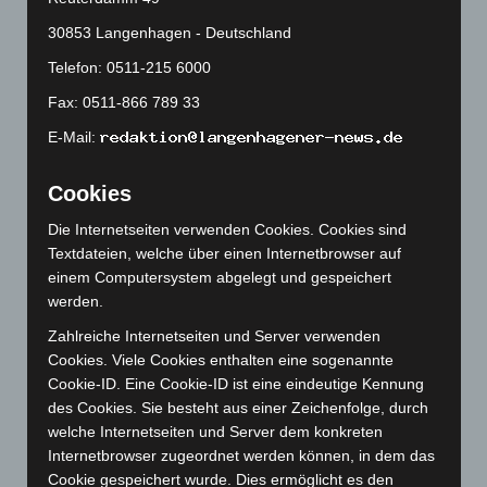
April 2024
(102)
30853 Langenhagen - Deutschland
März 2024
(103)
Telefon: 0511-215 6000
Februar 2024
(103)
Fax: 0511-866 789 33
Januar 2024
(111)
E-Mail:
Dezember 2023
(130)
Cookies
November 2023
(130)
Oktober 2023
(114)
Die Internetseiten verwenden Cookies. Cookies sind
Textdateien, welche über einen Internetbrowser auf
September 2023
(133)
einem Computersystem abgelegt und gespeichert
August 2023
(134)
werden.
Juli 2023
(118)
Zahlreiche Internetseiten und Server verwenden
Juni 2023
(142)
Cookies. Viele Cookies enthalten eine sogenannte
Cookie-ID. Eine Cookie-ID ist eine eindeutige Kennung
Mai 2023
(139)
des Cookies. Sie besteht aus einer Zeichenfolge, durch
April 2023
(155)
welche Internetseiten und Server dem konkreten
März 2023
(174)
Internetbrowser zugeordnet werden können, in dem das
Cookie gespeichert wurde. Dies ermöglicht es den