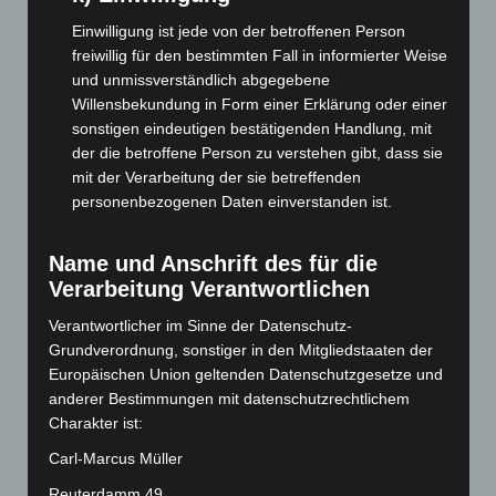
Juli 2025
(90)
Einwilligung ist jede von der betroffenen Person
freiwillig für den bestimmten Fall in informierter Weise
Juni 2025
(103)
und unmissverständlich abgegebene
Mai 2025
(112)
Willensbekundung in Form einer Erklärung oder einer
April 2025
(88)
sonstigen eindeutigen bestätigenden Handlung, mit
der die betroffene Person zu verstehen gibt, dass sie
März 2025
(111)
mit der Verarbeitung der sie betreffenden
Februar 2025
(96)
personenbezogenen Daten einverstanden ist.
Januar 2025
(88)
Name und Anschrift des für die
Dezember 2024
(89)
Verarbeitung Verantwortlichen
November 2024
(94)
Verantwortlicher im Sinne der Datenschutz-
Oktober 2024
(93)
Grundverordnung, sonstiger in den Mitgliedstaaten der
September 2024
(112)
Europäischen Union geltenden Datenschutzgesetze und
August 2024
(107)
anderer Bestimmungen mit datenschutzrechtlichem
Charakter ist:
Juli 2024
(89)
Carl-Marcus Müller
Juni 2024
(107)
Mai 2024
(149)
Reuterdamm 49