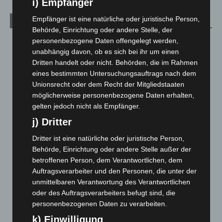
i) Empfänger
Empfänger ist eine natürliche oder juristische Person,
Archiv
Behörde, Einrichtung oder andere Stelle, der
personenbezogene Daten offengelegt werden,
August 2026
(14)
unabhängig davon, ob es sich bei ihr um einen
Juli 2026
(73)
Dritten handelt oder nicht. Behörden, die im Rahmen
Juni 2026
(139)
eines bestimmten Untersuchungsauftrags nach dem
Unionsrecht oder dem Recht der Mitgliedstaaten
Mai 2026
(99)
möglicherweise personenbezogene Daten erhalten,
April 2026
(99)
gelten jedoch nicht als Empfänger.
März 2026
(115)
j) Dritter
Februar 2026
(109)
Dritter ist eine natürliche oder juristische Person,
Januar 2026
(122)
Behörde, Einrichtung oder andere Stelle außer der
betroffenen Person, dem Verantwortlichen, dem
Dezember 2025
(103)
Auftragsverarbeiter und den Personen, die unter der
November 2025
(114)
unmittelbaren Verantwortung des Verantwortlichen
Oktober 2025
(112)
oder des Auftragsverarbeiters befugt sind, die
personenbezogenen Daten zu verarbeiten.
September 2025
(93)
k) Einwilligung
August 2025
(90)