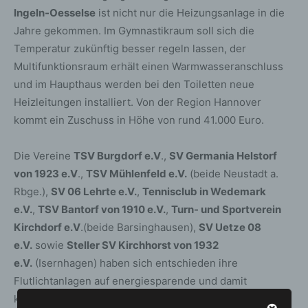
Ingeln-Oesselse
ist nicht nur die Heizungsanlage in die
Jahre gekommen. Im Gymnastikraum soll sich die
Temperatur zukünftig besser regeln lassen, der
Multifunktionsraum erhält einen Warmwasseranschluss
und im Haupthaus werden bei den Toiletten neue
Heizleitungen installiert. Von der Region Hannover
kommt ein Zuschuss in Höhe von rund 41.000 Euro.
Die Vereine
TSV Burgdorf e.V
.,
SV Germania Helstorf
von 1923 e.V
.,
TSV Mühlenfeld e.V.
(beide Neustadt a.
Rbge.),
SV 06 Lehrte e.V.
,
Tennisclub in Wedemark
e.V.
,
TSV Bantorf von 1910 e.V.
,
Turn- und Sportverein
Kirchdorf e.V
.(beide Barsinghausen),
SV Uetze 08
e.V.
sowie
Steller SV Kirchhorst von 1932
e.V.
(Isernhagen) haben sich entschieden ihre
Flutlichtanlagen auf energiesparende und damit
klimafreundlichere LED-Technik umzurüsten. Durch