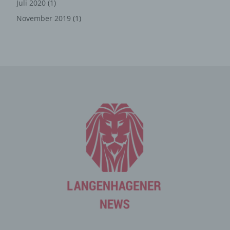
Juli 2020
(1)
Die Internetseite erfasst mit jedem Aufruf der
November 2019
(1)
Internetseite durch eine betroffene Person oder ein
automatisiertes System eine Reihe von allgemeinen
Daten und Informationen. Diese allgemeinen Daten und
Informationen werden in den Logfiles des Servers
gespeichert. Erfasst werden können die (1) verwendeten
Browsertypen und Versionen, (2) das vom zugreifenden
System verwendete Betriebssystem, (3) die
Internetseite, von welcher ein zugreifendes System auf
unsere Internetseite gelangt (sogenannte Referrer), (4)
die Unterwebseiten, welche über ein zugreifendes
System auf unserer Internetseite angesteuert werden,
(5) das Datum und die Uhrzeit eines Zugriffs auf die
Internetseite, (6) eine Internet-Protokoll-Adresse (IP-
Adresse), (7) der Internet-Service-Provider des
zugreifenden Systems und (8) sonstige ähnliche Daten
und Informationen, die der Gefahrenabwehr im Falle von
Angriffen auf unsere informationstechnologischen
Systeme dienen.