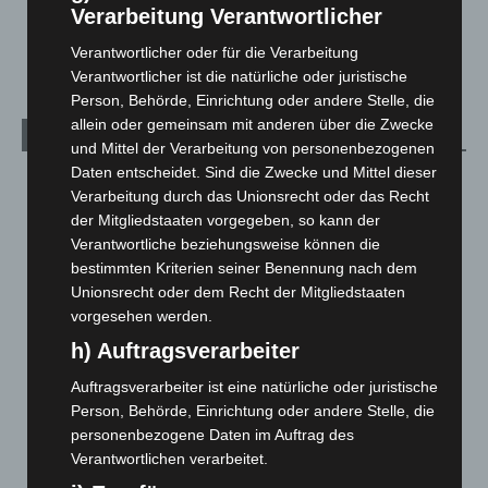
Verarbeitung Verantwortlicher
Celle: Mensch stirbt bei Bagger-Unfall auf Baustelle
5. August 2026
Verantwortlicher oder für die Verarbeitung
Verantwortlicher ist die natürliche oder juristische
Person, Behörde, Einrichtung oder andere Stelle, die
allein oder gemeinsam mit anderen über die Zwecke
Kategorien
und Mittel der Verarbeitung von personenbezogenen
Daten entscheidet. Sind die Zwecke und Mittel dieser
Blaulicht
2.799
Verarbeitung durch das Unionsrecht oder das Recht
Corona-News
712
der Mitgliedstaaten vorgegeben, so kann der
Verantwortliche beziehungsweise können die
Hannover und Region
5.039
bestimmten Kriterien seiner Benennung nach dem
Langenhagen und Ortsteile
3.252
Unionsrecht oder dem Recht der Mitgliedstaaten
Leserbriefe
1
vorgesehen werden.
Menschen
2
h) Auftragsverarbeiter
Über uns
1
Auftragsverarbeiter ist eine natürliche oder juristische
Veranstaltungen
1.888
Person, Behörde, Einrichtung oder andere Stelle, die
personenbezogene Daten im Auftrag des
Welt
1.271
Verantwortlichen verarbeitet.