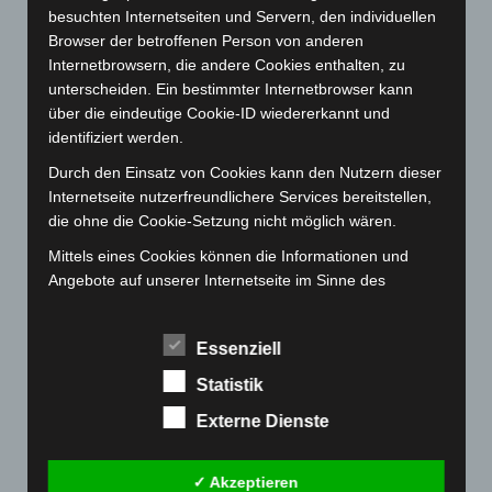
Februar 2023
(154)
besuchten Internetseiten und Servern, den individuellen
Januar 2023
(140)
Browser der betroffenen Person von anderen
Internetbrowsern, die andere Cookies enthalten, zu
Dezember 2022
(130)
unterscheiden. Ein bestimmter Internetbrowser kann
November 2022
(167)
über die eindeutige Cookie-ID wiedererkannt und
Oktober 2022
(166)
identifiziert werden.
September 2022
(205)
Durch den Einsatz von Cookies kann den Nutzern dieser
Internetseite nutzerfreundlichere Services bereitstellen,
August 2022
(166)
die ohne die Cookie-Setzung nicht möglich wären.
Juli 2022
(133)
Mittels eines Cookies können die Informationen und
Juni 2022
(167)
Angebote auf unserer Internetseite im Sinne des
Mai 2022
(177)
Benutzers optimiert werden. Cookies ermöglichen uns,
wie bereits erwähnt, die Benutzer unserer Internetseite
April 2022
(198)
Essenziell
wiederzuerkennen. Zweck dieser Wiedererkennung ist
März 2022
(221)
es, den Nutzern die Verwendung unserer Internetseite
Statistik
Februar 2022
(189)
zu erleichtern. Der Benutzer einer Internetseite, die
Externe Dienste
Cookies verwendet, muss beispielsweise nicht bei jedem
Januar 2022
(190)
Besuch der Internetseite erneut seine Zugangsdaten
Dezember 2021
(204)
eingeben, weil dies von der Internetseite und dem auf
✓ Akzeptieren