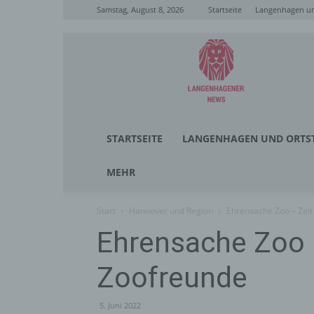
Samstag, August 8, 2026
Startseite
Langenhagen un
Langenhagener
News
STARTSEITE
LANGENHAGEN UND ORTST
MEHR
Start
Hannover und Region
Ehrensache Zoo – Zeit
Ehrensache Zoo –
Zoofreunde
5. Juni 2022