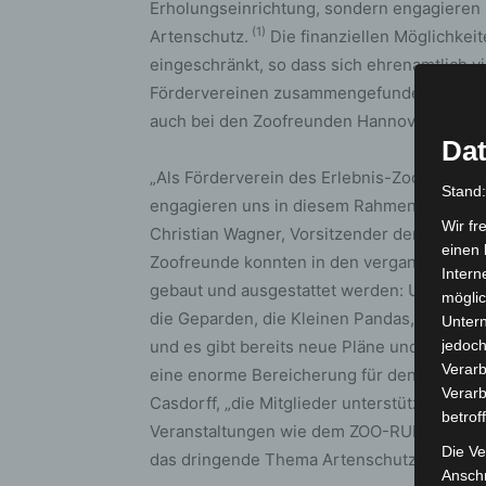
Erholungseinrichtung, sondern engagieren s
(1)
Artenschutz.
Die finanziellen Möglichkeit
eingeschränkt, so dass sich ehrenamtlich v
Fördervereinen zusammengefunden haben, u
auch bei den Zoofreunden Hannover e.V.
Dat
„Als Förderverein des Erlebnis-Zoo Hannove
Stand
engagieren uns in diesem Rahmen auch über
Wir fr
Christian Wagner, Vorsitzender der Zoofre
einen 
Zoofreunde konnten in den vergangenen 50 
Intern
gebaut und ausgestattet werden: Unter ande
möglic
die Geparden, die Kleinen Pandas, die Mens
Unter
und es gibt bereits neue Pläne und Ideen.
jedoch
Verarb
eine enorme Bereicherung für den Erlebni
Verarb
Casdorff, „die Mitglieder unterstützen den Z
betrof
Veranstaltungen wie dem ZOO-RUN und bei 
Die Ve
das dringende Thema Artenschutz ein.“
Anschr