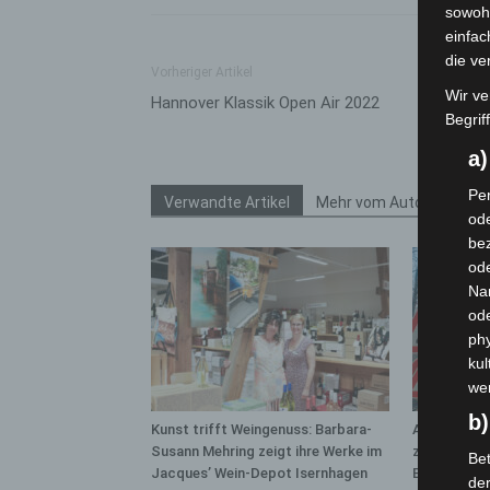
sowohl
einfac
die ve
Vorheriger Artikel
Wir ve
Hannover Klassik Open Air 2022
Begrif
a
Per
Verwandte Artikel
Mehr vom Autor
ode
bez
ode
Na
od
phy
kul
we
b)
Kunst trifft Weingenuss: Barbara-
A2: Zweite 
Susann Mehring zeigt ihre Werke im
zwischen H
Bet
Jacques’ Wein-Depot Isernhagen
Bothfeld
de