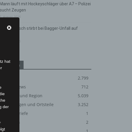
Mann läuft mit Hockeyschläger über A7 – Polizei
sucht Zeugen
5. August 2026
Celle: Mensch stirbt bei Bagger-Unfall auf
Baustelle
5. August 2026
tz hat
Kategorien
er
Blaulicht
2.799
Corona-News
712
e
die
Hannover und Region
5.039
che
Langenhagen und Ortsteile
3.252
g der
Leserbriefe
1
Menschen
2
r
lgt
Über uns
1