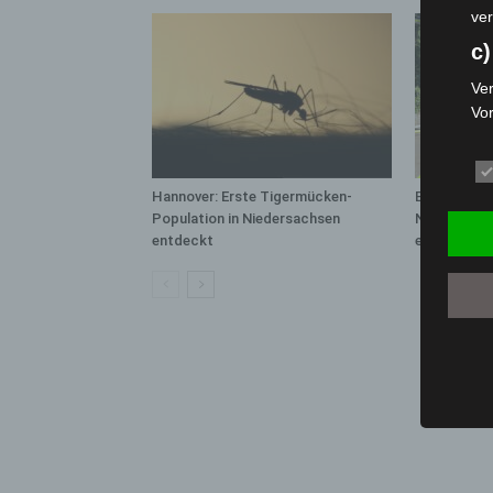
ver
c)
Ver
Vo
pe
da
das
Hannover: Erste Tigermücken-
Brand im „H
ode
Population in Niedersachsen
Neuwarmbüc
die
entdeckt
eingedämm
d
Ein
per
ei
e)
Pro
Da
wer