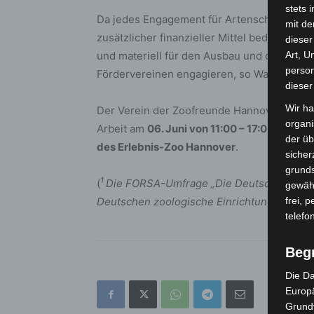
stets 
Da jedes Engagement für Artenschutzprojekte
mit de
zusätzlicher finanzieller Mittel bedürfe, sei
dieser
und materiell für den Ausbau und die Weite
Art, U
person
Fördervereinen engagieren, so Wagner.
dieser
Wir ha
Der Verein der Zoofreunde Hannover e.V. mi
organ
Arbeit am
06. Juni von 11:00 – 17:00 Uhr
vor
der üb
des Erlebnis-Zoo Hannover
.
sicher
grunds
1
(
Die FORSA-Umfrage „Die Deutschen und i
gewähr
Deutschen zoologische Einrichtungen befü
frei, 
telefo
Beg
Die Da
Europä
Grund