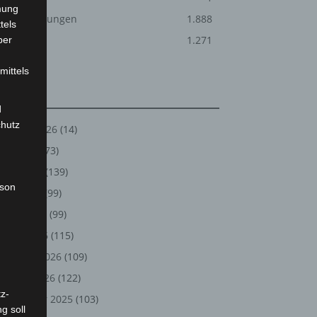
mung
Veranstaltungen
1.888
tels
Welt
1.271
ber
mittels
Archiv
d
chutz
August 2026
(14)
Juli 2026
(73)
Juni 2026
(139)
rson
Mai 2026
(99)
April 2026
(99)
März 2026
(115)
Februar 2026
(109)
Januar 2026
(122)
z-
Dezember 2025
(103)
g soll