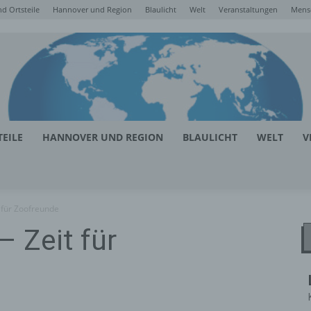
d Ortsteile
Hannover und Region
Blaulicht
Welt
Veranstaltungen
Mens
EILE
HANNOVER UND REGION
BLAULICHT
WELT
V
 für Zoofreunde
 Zeit für