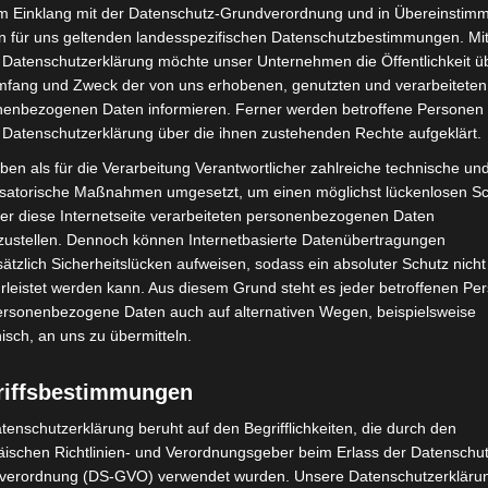
im Einklang mit der Datenschutz-Grundverordnung und in Übereinstim
, jede Investition in einen Zoo, Tier- oder Wildpark
n für uns geltenden landesspezifischen Datenschutzbestimmungen. Mit
 es wichtig, dass Menschen sich in ihrer Freizeit ideell
 Datenschutzerklärung möchte unser Unternehmen die Öffentlichkeit ü
rentwicklung der Zoolandschaft in ihren
mfang und Zweck der von uns erhobenen, genutzten und verarbeiteten
enbezogenen Daten informieren. Ferner werden betroffene Personen 
 Datenschutzerklärung über die ihnen zustehenden Rechte aufgeklärt.
ben als für die Verarbeitung Verantwortlicher zahlreiche technische un
t zurzeit über 750 Mitgliedern präsentiert seine
isatorische Maßnahmen umgesetzt, um einen möglichst lückenlosen S
 dem Vereinsbüro der Zoofreunde im
Eingangsbericht
er diese Internetseite verarbeiteten personenbezogenen Daten
zustellen. Dennoch können Internetbasierte Datenübertragungen
ätzlich Sicherheitslücken aufweisen, sodass ein absoluter Schutz nicht
hre Zoos“ aus dem Zoo 2020 ergab, dass 82 % der
leistet werden kann. Aus diesem Grund steht es jeder betroffenen Pe
rworten
personenbezogene Daten auch auf alternativen Wegen, beispielsweise
.
www.vdz.org )
nisch, an uns zu übermitteln.
riffsbestimmungen
tenschutzerklärung beruht auf den Begrifflichkeiten, die durch den
ischen Richtlinien- und Verordnungsgeber beim Erlass der Datenschut
verordnung (DS-GVO) verwendet wurden. Unsere Datenschutzerklärun