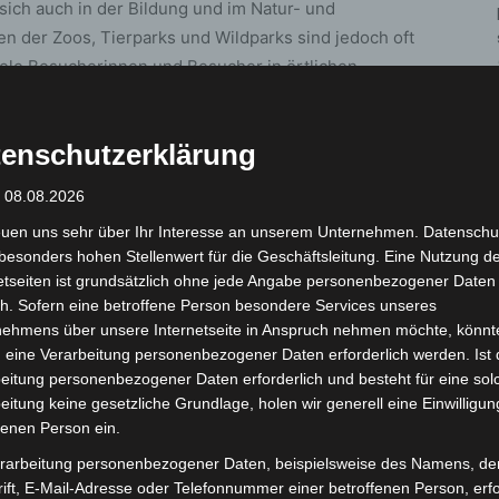
ich auch in der Bildung und im Natur- und
en der Zoos, Tierparks und Wildparks sind jedoch oft
iele Besucherinnen und Besucher in örtlichen
m die wichtige zoologische Arbeit zu fördern – so
enschutzerklärung
r sind wir Teil einer großen Zoofamilie und
: 08.08.2026
regional für den Natur- und Artenschutz“, so
euen uns sehr über Ihr Interesse an unserem Unternehmen. Datenschu
unde Hannover e.V. Dank der Unterstützung der
besonders hohen Stellenwert für die Geschäftsleitung. Eine Nutzung d
Jahren schon viele Tier-Anlagen im Erlebnis-Zoo
etseiten ist grundsätzlich ohne jede Angabe personenbezogener Daten
rem für die Wölfe, die Junggibbons, die Greifvögel,
h. Sofern eine betroffene Person besondere Services unseres
chenaffen, zuletzt für die Schneeeulen in Yukon Bay –
nehmens über unsere Internetseite in Anspruch nehmen möchte, könnt
 „Das ehrenamtliche Engagement der Zoofreunde ist
 eine Verarbeitung personenbezogener Daten erforderlich werden. Ist 
eitung personenbezogener Daten erforderlich und besteht für eine sol
s-Zoo Hannover“, so Zoo-Geschäftsführer Andreas M.
eitung keine gesetzliche Grundlage, holen wir generell eine Einwilligun
oo nicht nur finanziell, sondern auch bei
fenen Person ein.
speziellen Führungen. Gemeinsam setzen wir uns für
rarbeitung personenbezogener Daten, beispielsweise des Namens, de
ift, E-Mail-Adresse oder Telefonnummer einer betroffenen Person, erfo