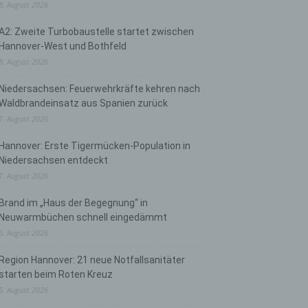
8. August 2026
A2: Zweite Turbobaustelle startet zwischen
Hannover-West und Bothfeld
8. August 2026
Niedersachsen: Feuerwehrkräfte kehren nach
Waldbrandeinsatz aus Spanien zurück
7. August 2026
Hannover: Erste Tigermücken-Population in
Niedersachsen entdeckt
7. August 2026
Brand im „Haus der Begegnung“ in
Neuwarmbüchen schnell eingedämmt
6. August 2026
Region Hannover: 21 neue Notfallsanitäter
starten beim Roten Kreuz
5. August 2026