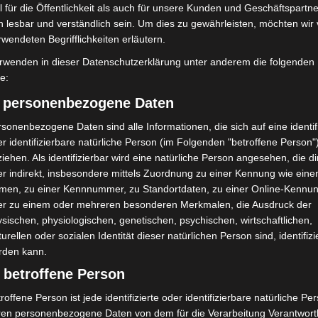
 für die Öffentlichkeit als auch für unsere Kunden und Geschäftspartne
h lesbar und verständlich sein. Um dies zu gewährleisten, möchten wir
rwendeten Begrifflichkeiten erläutern.
Nächster Artikel
rwenden in dieser Datenschutzerklärung unter anderem die folgenden
Mann bei Messerattacke am Weißekreuzplatz
fe:
schwer verletzt
) personenbezogene Daten
sonenbezogene Daten sind alle Informationen, die sich auf eine identifi
r identifizierbare natürliche Person (im Folgenden "betroffene Person"
iehen. Als identifizierbar wird eine natürliche Person angesehen, die di
r indirekt, insbesondere mittels Zuordnung zu einer Kennung wie ein
men, zu einer Kennnummer, zu Standortdaten, zu einer Online-Kennu
er zu einem oder mehreren besonderen Merkmalen, die Ausdruck der
sischen, physiologischen, genetischen, psychischen, wirtschaftlichen,
turellen oder sozialen Identität dieser natürlichen Person sind, identifizi
rden kann.
 betroffene Person
Turbobaustelle startet
Niedersachsen: Feuerwehrkräfte
annover-West und
kehren nach Waldbrandeinsatz aus
roffene Person ist jede identifizierte oder identifizierbare natürliche Pe
Spanien zurück
ren personenbezogene Daten von dem für die Verarbeitung Verantwort