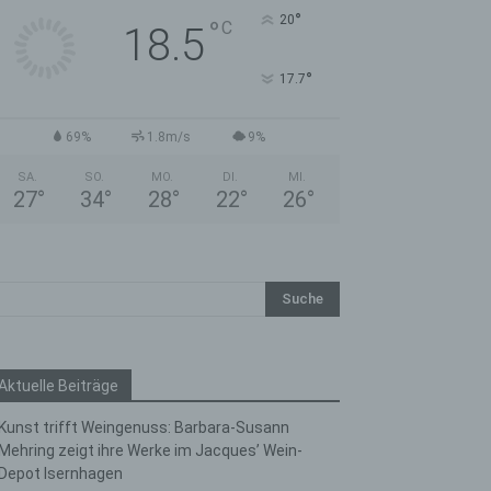
°
20
°
C
18.5
°
17.7
69%
1.8m/s
9%
SA.
SO.
MO.
DI.
MI.
27
°
34
°
28
°
22
°
26
°
Aktuelle Beiträge
Kunst trifft Weingenuss: Barbara-Susann
Mehring zeigt ihre Werke im Jacques’ Wein-
Depot Isernhagen