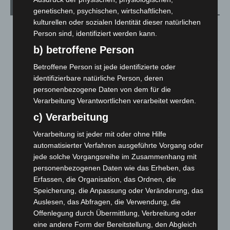
Aktuelle Beiträge
genetischen, psychischen, wirtschaftlichen,
kulturellen oder sozialen Identität dieser natürlichen
Region Hannover: 21 neue Notfallsanitäter starten beim
Person sind, identifiziert werden kann.
Roten Kreuz
b) betroffene Person
5. August 2026
Betroffene Person ist jede identifizierte oder
Mann läuft mit Hockeyschläger über A7 – Polizei sucht
identifizierbare natürliche Person, deren
Zeugen
personenbezogene Daten von dem für die
5. August 2026
Verarbeitung Verantwortlichen verarbeitet werden.
Celle: Mensch stirbt bei Bagger-Unfall auf Baustelle
c) Verarbeitung
5. August 2026
Verarbeitung ist jeder mit oder ohne Hilfe
automatisierter Verfahren ausgeführte Vorgang oder
Gasleitung bei McDonald’s-Umbau in Langenhagen
jede solche Vorgangsreihe im Zusammenhang mit
beschädigt
personenbezogenen Daten wie das Erheben, das
5. August 2026
Erfassen, die Organisation, das Ordnen, die
Speicherung, die Anpassung oder Veränderung, das
Anklage nach Abschaltung von „Archetyp Market“ erhoben
Auslesen, das Abfragen, die Verwendung, die
3. August 2026
Offenlegung durch Übermittlung, Verbreitung oder
Hannover: Polizei stoppt 166 Trunkenheitsfahrten bei
eine andere Form der Bereitstellung, den Abgleich