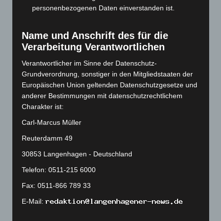
Juli 2023
(118)
personenbezogenen Daten einverstanden ist.
Juni 2023
(142)
Mai 2023
(139)
Name und Anschrift des für die
Verarbeitung Verantwortlichen
April 2023
(155)
März 2023
(174)
Verantwortlicher im Sinne der Datenschutz-
Grundverordnung, sonstiger in den Mitgliedstaaten der
Februar 2023
(154)
Europäischen Union geltenden Datenschutzgesetze und
Januar 2023
(140)
anderer Bestimmungen mit datenschutzrechtlichem
Dezember 2022
(130)
Charakter ist:
November 2022
(167)
Carl-Marcus Müller
Oktober 2022
(166)
Reuterdamm 49
September 2022
(205)
30853 Langenhagen - Deutschland
August 2022
(166)
Telefon: 0511-215 6000
Juli 2022
(133)
Fax: 0511-866 789 33
Juni 2022
(167)
E-Mail:
Mai 2022
(177)