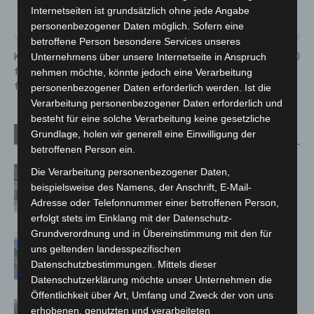
Internetseiten ist grundsätzlich ohne jede Angabe
personenbezogener Daten möglich. Sofern eine
Vorheriger Artikel
Nächster Artikel
betroffene Person besondere Services unseres
Karl-Kellner-Straße nur noch
Hitzewelle: Tipps bei über 30
Unternehmens über unsere Internetseite in Anspruch
für Rad- und Anliegerverkehr
Grad
nehmen möchte, könnte jedoch eine Verarbeitung
frei
personenbezogener Daten erforderlich werden. Ist die
Verarbeitung personenbezogener Daten erforderlich und
besteht für eine solche Verarbeitung keine gesetzliche
Grundlage, holen wir generell eine Einwilligung der
Verwandte Artikel
Mehr vom Autor
betroffenen Person ein.
Region Hannover: 21 neue
Die Verarbeitung personenbezogener Daten,
Notfallsanitäter starten beim Roten
beispielsweise des Namens, der Anschrift, E-Mail-
Adresse oder Telefonnummer einer betroffenen Person,
Kreuz
erfolgt stets im Einklang mit der Datenschutz-
Grundverordnung und in Übereinstimmung mit den für
Mann läuft mit Hockeyschläger über
uns geltenden landesspezifischen
A7 – Polizei sucht Zeugen
Datenschutzbestimmungen. Mittels dieser
Datenschutzerklärung möchte unser Unternehmen die
Öffentlichkeit über Art, Umfang und Zweck der von uns
Celle: Mensch stirbt bei Bagger-Unfall
erhobenen, genutzten und verarbeiteten