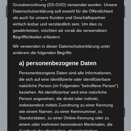
Grundverordnung (DS-GVO) verwendet wurden. Unsere
Wetter
Datenschutzerklärung soll sowohl für die Öffentlichkeit
als auch für unsere Kunden und Geschäftspartner
einfach lesbar und verständlich sein. Um dies zu
LANGENHAGEN
gewährleisten, möchten wir vorab die verwendeten
Klarer Himmel
Begrifflichkeiten erläutern.
°
22.7
°
Wir verwenden in dieser Datenschutzerklärung unter
C
21.9
anderem die folgenden Begriffe:
°
21.6
a) personenbezogene Daten
Personenbezogene Daten sind alle Informationen,
62%
3.6m/s
4%
die sich auf eine identifizierte oder identifizierbare
DO.
FR.
SA.
SO.
MO.
natürliche Person (im Folgenden "betroffene Person")
29
°
25
°
27
°
32
°
35
°
beziehen. Als identifizierbar wird eine natürliche
Person angesehen, die direkt oder indirekt,
insbesondere mittels Zuordnung zu einer Kennung
wie einem Namen, zu einer Kennnummer, zu
Standortdaten, zu einer Online-Kennung oder zu
einem oder mehreren besonderen Merkmalen, die
Ausdruck der physischen, physiologischen,