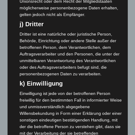
Oktober 2024
(93)
Unionsrecht oder dem Recht der Mitgliedstaaten
möglicherweise personenbezogene Daten erhalten,
September 2024
(112)
gelten jedoch nicht als Empfänger.
August 2024
(107)
j) Dritter
Juli 2024
(89)
Dritter ist eine natürliche oder juristische Person,
Juni 2024
(107)
Behörde, Einrichtung oder andere Stelle außer der
Mai 2024
(149)
betroffenen Person, dem Verantwortlichen, dem
Auftragsverarbeiter und den Personen, die unter der
April 2024
(102)
unmittelbaren Verantwortung des Verantwortlichen
März 2024
(103)
oder des Auftragsverarbeiters befugt sind, die
Februar 2024
(103)
personenbezogenen Daten zu verarbeiten.
Januar 2024
(111)
k) Einwilligung
Dezember 2023
(130)
Einwilligung ist jede von der betroffenen Person
freiwillig für den bestimmten Fall in informierter Weise
November 2023
(130)
und unmissverständlich abgegebene
Oktober 2023
(114)
Willensbekundung in Form einer Erklärung oder einer
September 2023
(133)
sonstigen eindeutigen bestätigenden Handlung, mit
der die betroffene Person zu verstehen gibt, dass sie
August 2023
(134)
mit der Verarbeitung der sie betreffenden