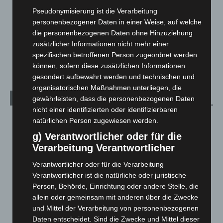
Pseudonymisierung ist die Verarbeitung
Menschen
2
personenbezogener Daten in einer Weise, auf welche
Über uns
1
die personenbezogenen Daten ohne Hinzuziehung
Veranstaltungen
1.887
zusätzlicher Informationen nicht mehr einer
spezifischen betroffenen Person zugeordnet werden
Welt
1.269
können, sofern diese zusätzlichen Informationen
gesondert aufbewahrt werden und technischen und
organisatorischen Maßnahmen unterliegen, die
gewährleisten, dass die personenbezogenen Daten
Archiv
nicht einer identifizierten oder identifizierbaren
August 2026
(9)
natürlichen Person zugewiesen werden.
Juli 2026
(73)
g) Verantwortlicher oder für die
Verarbeitung Verantwortlicher
Juni 2026
(139)
Mai 2026
(99)
Verantwortlicher oder für die Verarbeitung
Verantwortlicher ist die natürliche oder juristische
April 2026
(99)
Person, Behörde, Einrichtung oder andere Stelle, die
März 2026
(115)
allein oder gemeinsam mit anderen über die Zwecke
und Mittel der Verarbeitung von personenbezogenen
Februar 2026
(109)
Daten entscheidet. Sind die Zwecke und Mittel dieser