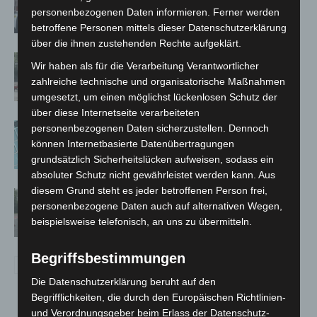
auf Baustelle
personenbezogenen Daten informieren. Ferner werden
betroffene Personen mittels dieser Datenschutzerklärung
über die ihnen zustehenden Rechte aufgeklärt.
Gasleitung bei McDonald’s-Umbau in
Wir haben als für die Verarbeitung Verantwortlicher
Langenhagen beschädigt
zahlreiche technische und organisatorische Maßnahmen
umgesetzt, um einen möglichst lückenlosen Schutz der
über diese Internetseite verarbeiteten
Anklage nach Abschaltung von
personenbezogenen Daten sicherzustellen. Dennoch
„Archetyp Market“ erhoben
können Internetbasierte Datenübertragungen
grundsätzlich Sicherheitslücken aufweisen, sodass ein
absoluter Schutz nicht gewährleistet werden kann. Aus
diesem Grund steht es jeder betroffenen Person frei,
Hannover: Polizei stoppt 166
personenbezogene Daten auch auf alternativen Wegen,
Trunkenheitsfahrten bei
beispielsweise telefonisch, an uns zu übermitteln.
Großkontrolle
Begriffsbestimmungen
Die Datenschutzerklärung beruht auf den
Begrifflichkeiten, die durch den Europäischen Richtlinien-
und Verordnungsgeber beim Erlass der Datenschutz-