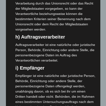
Januar 2026
(122)
Verarbeitung durch das Unionsrecht oder das Recht
Dezember 2025
(103)
der Mitgliedstaaten vorgegeben, so kann der
Verantwortliche beziehungsweise können die
November 2025
(114)
bestimmten Kriterien seiner Benennung nach dem
Oktober 2025
(112)
Unionsrecht oder dem Recht der Mitgliedstaaten
September 2025
(93)
vorgesehen werden.
August 2025
(90)
h) Auftragsverarbeiter
Juli 2025
(90)
Auftragsverarbeiter ist eine natürliche oder juristische
Person, Behörde, Einrichtung oder andere Stelle, die
Juni 2025
(103)
personenbezogene Daten im Auftrag des
Mai 2025
(112)
Verantwortlichen verarbeitet.
April 2025
(88)
i) Empfänger
März 2025
(111)
Empfänger ist eine natürliche oder juristische Person,
Februar 2025
(96)
Behörde, Einrichtung oder andere Stelle, der
Januar 2025
(88)
personenbezogene Daten offengelegt werden,
unabhängig davon, ob es sich bei ihr um einen
Dezember 2024
(89)
Dritten handelt oder nicht. Behörden, die im Rahmen
November 2024
(94)
eines bestimmten Untersuchungsauftrags nach dem