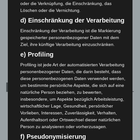
Großkontrolle
oder die Verknüpfung, die Einschränkung, das
2. August 2026
Löschen oder die Vernichtung.
d) Einschränkung der Verarbeitung
Hannover Klassik Open Air 2026: Französische Oper im
Maschpark
Einschränkung der Verarbeitung ist die Markierung
2. August 2026
gespeicherter personenbezogener Daten mit dem
Ziel, ihre künftige Verarbeitung einzuschränken.
Schwarz Digits und Zscaler starten souveräne Cloud-
e) Profiling
Sicherheitsplattform für Europa
2. August 2026
Profiling ist jede Art der automatisierten Verarbeitung
personenbezogener Daten, die darin besteht, dass
diese personenbezogenen Daten verwendet werden,
um bestimmte persönliche Aspekte, die sich auf eine
Kategorien
natürliche Person beziehen, zu bewerten,
insbesondere, um Aspekte bezüglich Arbeitsleistung,
Blaulicht
2.797
wirtschaftlicher Lage, Gesundheit, persönlicher
Corona-News
712
Vorlieben, Interessen, Zuverlässigkeit, Verhalten,
Hannover und Region
5.034
Aufenthaltsort oder Ortswechsel dieser natürlichen
Person zu analysieren oder vorherzusagen.
Langenhagen und Ortsteile
3.249
f) Pseudonymisierung
Leserbriefe
1