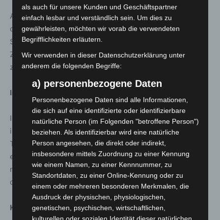
als auch für unsere Kunden und Geschäftspartner
Angesichts eines hohen Bedarfs an Schutzimpfungen
einfach lesbar und verständlich sein. Um dies zu
durch die allgemeine Empfehlung einer dritten COVID-
gewährleisten, möchten wir vorab die verwendeten
Begrifflichkeiten erläutern.
Schutzimpfung der STIKO im November 2021 wuchs die
Zahl der MIT von 86 in der 41. KW 2021 auf
Wir verwenden in dieser Datenschutzerklärung unter
anderem die folgenden Begriffe:
zwischenzeitlich bis zu 242 an.
a) personenbezogene Daten
Impfrekorde MIT:
Personenbezogene Daten sind alle Informationen,
die sich auf eine identifizierte oder identifizierbare
In der KW 50 des Jahres 2021 wurden durch die MIT
natürliche Person (im Folgenden "betroffene Person")
insgesamt 218.436 Impfungen durchgeführt. Der
beziehen. Als identifizierbar wird eine natürliche
Tagesrekord wurde am 23.12.2021 mit 51.322 Impfungen
Person angesehen, die direkt oder indirekt,
insbesondere mittels Zuordnung zu einer Kennung
erzielt. In der 48. KW dieses Jahres wurden hingegen
wie einem Namen, zu einer Kennnummer, zu
nur noch rund 8.000 Impfungen von den MIT
Standortdaten, zu einer Online-Kennung oder zu
durchgeführt, also etwas mehr als 1.000 am Tag.
einem oder mehreren besonderen Merkmalen, die
Ausdruck der physischen, physiologischen,
Kosten MIT:
genetischen, psychischen, wirtschaftlichen,
kulturellen oder sozialen Identität dieser natürlichen