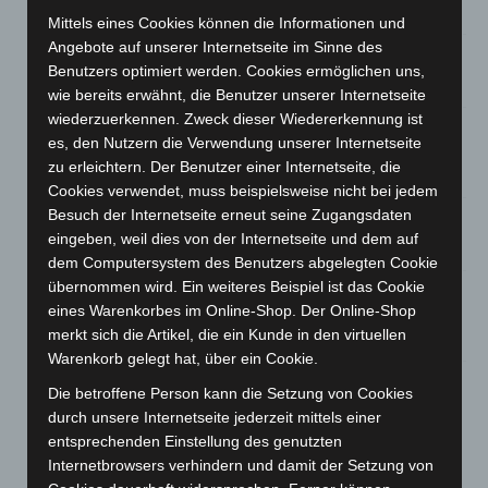
5. August 2026
Mittels eines Cookies können die Informationen und
Angebote auf unserer Internetseite im Sinne des
Celle: Mensch stirbt bei Bagger-Unfall auf Baustelle
Benutzers optimiert werden. Cookies ermöglichen uns,
5. August 2026
wie bereits erwähnt, die Benutzer unserer Internetseite
wiederzuerkennen. Zweck dieser Wiedererkennung ist
Gasleitung bei McDonald’s-Umbau in Langenhagen
es, den Nutzern die Verwendung unserer Internetseite
beschädigt
zu erleichtern. Der Benutzer einer Internetseite, die
5. August 2026
Cookies verwendet, muss beispielsweise nicht bei jedem
Besuch der Internetseite erneut seine Zugangsdaten
Anklage nach Abschaltung von „Archetyp Market“ erhoben
eingeben, weil dies von der Internetseite und dem auf
3. August 2026
dem Computersystem des Benutzers abgelegten Cookie
übernommen wird. Ein weiteres Beispiel ist das Cookie
Hannover: Polizei stoppt 166 Trunkenheitsfahrten bei
eines Warenkorbes im Online-Shop. Der Online-Shop
Großkontrolle
merkt sich die Artikel, die ein Kunde in den virtuellen
2. August 2026
Warenkorb gelegt hat, über ein Cookie.
Hannover Klassik Open Air 2026: Französische Oper im
Die betroffene Person kann die Setzung von Cookies
Maschpark
durch unsere Internetseite jederzeit mittels einer
2. August 2026
entsprechenden Einstellung des genutzten
Internetbrowsers verhindern und damit der Setzung von