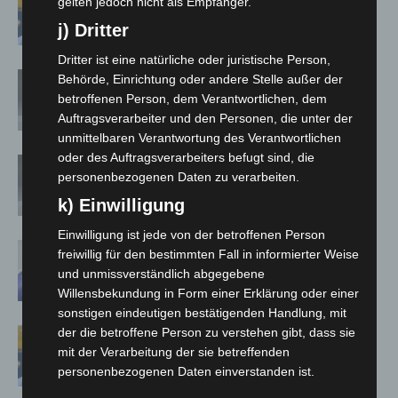
gelten jedoch nicht als Empfänger.
aus
j) Dritter
Dritter ist eine natürliche oder juristische Person,
Corona-Verordnung in Niedersachsen
Behörde, Einrichtung oder andere Stelle außer der
zum 1. März aufgehoben
betroffenen Person, dem Verantwortlichen, dem
Auftragsverarbeiter und den Personen, die unter der
unmittelbaren Verantwortung des Verantwortlichen
oder des Auftragsverarbeiters befugt sind, die
Corona-Schutzmaßnahmen in Schule
personenbezogenen Daten zu verarbeiten.
und KiTa: vom Land bis Ostern –
k) Einwilligung
Absonderungspflicht läuft aus
Einwilligung ist jede von der betroffenen Person
Corona-Schutzmaßnahmen laufen aus
freiwillig für den bestimmten Fall in informierter Weise
und unmissverständlich abgegebene
Willensbekundung in Form einer Erklärung oder einer
sonstigen eindeutigen bestätigenden Handlung, mit
der die betroffene Person zu verstehen gibt, dass sie
Maskenpflicht im GVH entfällt ab 02.
mit der Verarbeitung der sie betreffenden
Februar
personenbezogenen Daten einverstanden ist.