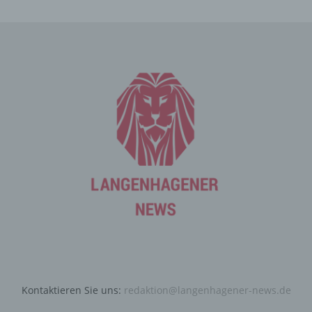
Verarbeitung Verantwortlichen aufnimmt, werden die von
der betroffenen Person übermittelten
personenbezogenen Daten automatisch gespeichert.
Solche auf freiwilliger Basis von einer betroffenen Person
an den für die Verarbeitung Verantwortlichen
übermittelten personenbezogenen Daten werden für
Zwecke der Bearbeitung oder der Kontaktaufnahme zur
betroffenen Person gespeichert. Es erfolgt keine
Weitergabe dieser personenbezogenen Daten an Dritte.
Kommentarfunktion im Blog auf der
Internetseite
Wir bieten den Nutzern auf einem Blog, der sich auf der
Internetseite des für die Verarbeitung Verantwortlichen
befindet, die Möglichkeit, individuelle Kommentare zu
einzelnen Blog-Beiträgen zu hinterlassen. Ein Blog ist ein
auf einer Internetseite geführtes, in der Regel öffentlich
einsehbares Portal, in welchem eine oder mehrere
Kontaktieren Sie uns:
redaktion@langenhagener-news.de
Personen, die Blogger oder Web-Blogger genannt
werden, Artikel posten oder Gedanken in sogenannten