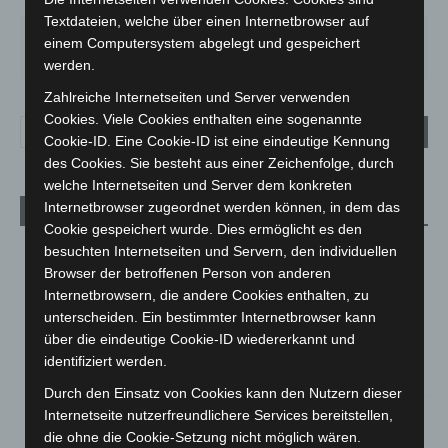
58%
2.2m/s
34%
Textdateien, welche über einen Internetbrowser auf
FR.
SA.
SO.
MO.
DI.
einem Computersystem abgelegt und gespeichert
25
°
26
°
31
°
35
°
17
°
werden.
Zahlreiche Internetseiten und Server verwenden
Cookies. Viele Cookies enthalten eine sogenannte
Cookie-ID. Eine Cookie-ID ist eine eindeutige Kennung
des Cookies. Sie besteht aus einer Zeichenfolge, durch
welche Internetseiten und Server dem konkreten
Internetbrowser zugeordnet werden können, in dem das
Aktuelle Beiträge
Cookie gespeichert wurde. Dies ermöglicht es den
Brand im „Haus der Begegnung“ in Neuwarmbüchen schnell
besuchten Internetseiten und Servern, den individuellen
eingedämmt
Browser der betroffenen Person von anderen
6. August 2026
Internetbrowsern, die andere Cookies enthalten, zu
unterscheiden. Ein bestimmter Internetbrowser kann
Region Hannover: 21 neue Notfallsanitäter starten beim
über die eindeutige Cookie-ID wiedererkannt und
Roten Kreuz
identifiziert werden.
5. August 2026
Durch den Einsatz von Cookies kann den Nutzern dieser
Mann läuft mit Hockeyschläger über A7 – Polizei sucht
Internetseite nutzerfreundlichere Services bereitstellen,
Zeugen
die ohne die Cookie-Setzung nicht möglich wären.