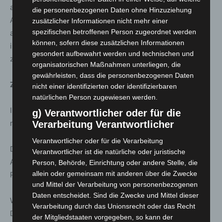
angenommenen Anrufen. Der Tageshöchstwert von
die personenbezogenen Daten ohne Hinzuziehung
Anrufversuchen war am Starttag der Impfterminvergabe
zusätzlicher Informationen nicht mehr einer
spezifischen betroffenen Person zugeordnet werden
am 28.01.2021 mit fast 9 Millionen Anrufversuchen
können, sofern diese zusätzlichen Informationen
insgesamt, davon rund 2.4 Millionen Anrufe in der Zeit
gesondert aufbewahrt werden und technischen und
zwischen 8 und 10 Uhr vormittags.
organisatorischen Maßnahmen unterliegen, die
gewährleisten, dass die personenbezogenen Daten
Zugriffszahlen Impfportal:
nicht einer identifizierten oder identifizierbaren
natürlichen Person zugewiesen werden.
Insgesamt gab es mit Stand von Anfang Dezember 2022
g) Verantwortlicher oder für die
rund 2 Milliarden Zugriffe auf das Impfportal.
Verarbeitung Verantwortlicher
Verantwortlicher oder für die Verarbeitung
Der Höhepunkt lag am 7. Juni 2021 bei rund 40 Millionen
Verantwortlicher ist die natürliche oder juristische
Aufrufen. An diesem Tag wurde seinerzeit die STIKO-
Person, Behörde, Einrichtung oder andere Stelle, die
allein oder gemeinsam mit anderen über die Zwecke
Priorisierung im Impfportal aufgehoben.
und Mittel der Verarbeitung von personenbezogenen
Daten entscheidet. Sind die Zwecke und Mittel dieser
Wichtig: Zugriffe sind nicht gleichzusetzen mit Personen.
Verarbeitung durch das Unionsrecht oder das Recht
Der Aufruf jeder einzelnen Seite des Portals zählt als ein
der Mitgliedstaaten vorgegeben, so kann der