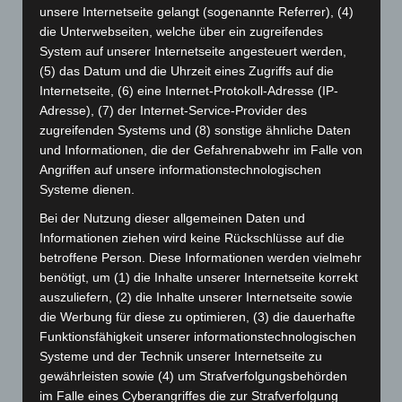
unsere Internetseite gelangt (sogenannte Referrer), (4)
Juli 2026
(73)
die Unterwebseiten, welche über ein zugreifendes
Juni 2026
(139)
System auf unserer Internetseite angesteuert werden,
Mai 2026
(99)
(5) das Datum und die Uhrzeit eines Zugriffs auf die
Internetseite, (6) eine Internet-Protokoll-Adresse (IP-
April 2026
(99)
Adresse), (7) der Internet-Service-Provider des
März 2026
(115)
zugreifenden Systems und (8) sonstige ähnliche Daten
Februar 2026
(109)
und Informationen, die der Gefahrenabwehr im Falle von
Angriffen auf unsere informationstechnologischen
Januar 2026
(122)
Systeme dienen.
Dezember 2025
(103)
Bei der Nutzung dieser allgemeinen Daten und
November 2025
(114)
Informationen ziehen wird keine Rückschlüsse auf die
Oktober 2025
(112)
betroffene Person. Diese Informationen werden vielmehr
benötigt, um (1) die Inhalte unserer Internetseite korrekt
September 2025
(93)
auszuliefern, (2) die Inhalte unserer Internetseite sowie
August 2025
(90)
die Werbung für diese zu optimieren, (3) die dauerhafte
Funktionsfähigkeit unserer informationstechnologischen
Juli 2025
(90)
Systeme und der Technik unserer Internetseite zu
Juni 2025
(103)
gewährleisten sowie (4) um Strafverfolgungsbehörden
Mai 2025
(112)
im Falle eines Cyberangriffes die zur Strafverfolgung