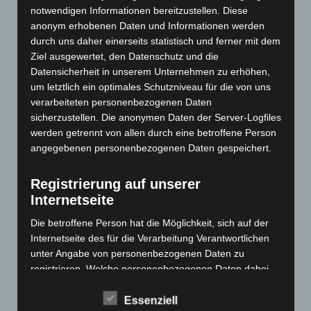
notwendigen Informationen bereitzustellen. Diese
April 2025
(88)
anonym erhobenen Daten und Informationen werden
März 2025
(111)
durch uns daher einerseits statistisch und ferner mit dem
Februar 2025
(96)
Ziel ausgewertet, den Datenschutz und die
Datensicherheit in unserem Unternehmen zu erhöhen,
Januar 2025
(88)
um letztlich ein optimales Schutzniveau für die von uns
Dezember 2024
(89)
verarbeiteten personenbezogenen Daten
November 2024
(94)
sicherzustellen. Die anonymen Daten der Server-Logfiles
werden getrennt von allen durch eine betroffene Person
Oktober 2024
(93)
angegebenen personenbezogenen Daten gespeichert.
September 2024
(112)
August 2024
(107)
Registrierung auf unserer
Internetseite
Juli 2024
(89)
Juni 2024
(107)
Die betroffene Person hat die Möglichkeit, sich auf der
Internetseite des für die Verarbeitung Verantwortlichen
Mai 2024
(149)
unter Angabe von personenbezogenen Daten zu
April 2024
(102)
registrieren. Welche personenbezogenen Daten dabei
März 2024
(103)
an den für die Verarbeitung Verantwortlichen übermittelt
werden, ergibt sich aus der jeweiligen Eingabemaske,
Essenziell
Februar 2024
(103)