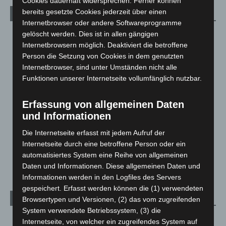
Cookies dauerhaft widersprechen. Ferner können
bereits gesetzte Cookies jederzeit über einen
Kategorien
Internetbrowser oder andere Softwareprogramme
gelöscht werden. Dies ist in allen gängigen
Blaulicht
2.798
Internetbrowsern möglich. Deaktiviert die betroffene
Corona-News
712
Person die Setzung von Cookies in dem genutzten
Hannover und Region
5.035
Internetbrowser, sind unter Umständen nicht alle
Funktionen unserer Internetseite vollumfänglich nutzbar.
Langenhagen und Ortsteile
3.249
Leserbriefe
1
Erfassung von allgemeinen Daten
Menschen
2
und Informationen
Über uns
1
Die Internetseite erfasst mit jedem Aufruf der
Veranstaltungen
1.887
Internetseite durch eine betroffene Person oder ein
automatisiertes System eine Reihe von allgemeinen
Welt
1.269
Daten und Informationen. Diese allgemeinen Daten und
Informationen werden in den Logfiles des Servers
gespeichert. Erfasst werden können die (1) verwendeten
Archiv
Browsertypen und Versionen, (2) das vom zugreifenden
System verwendete Betriebssystem, (3) die
August 2026
(10)
Internetseite, von welcher ein zugreifendes System auf