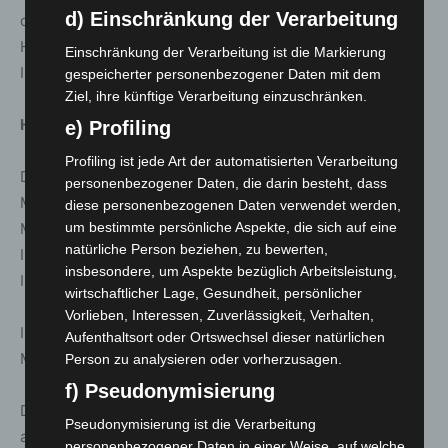
d) Einschränkung der Verarbeitung
darüber hinaus ausschreibungsgemäß auch die
Hardware-Ausstattung sowie den Support der
Einschränkung der Verarbeitung ist die Markierung
Impfzentren und später auch der MIT.
gespeicherter personenbezogener Daten mit dem
Ziel, ihre künftige Verarbeitung einzuschränken.
Hotline-Daten und Rekorde:
e) Profiling
Profiling ist jede Art der automatisierten Verarbeitung
Die Hotline startete am 15.12.2020 mit 75
personenbezogener Daten, die darin besteht, dass
Mitarbeiterinnen und Mitarbeitern. Das Ziel von 150
diese personenbezogenen Daten verwendet werden,
MitarbeiterInnen wurde Mitte/Ende Januar 2021 erreicht.
um bestimmte persönliche Aspekte, die sich auf eine
natürliche Person beziehen, zu bewerten,
In der Spitze waren knapp über 1.100 Mitarbeiter in der
insbesondere, um Aspekte bezüglich Arbeitsleistung,
Impfterminvergabe beschäftigt (ab April 2021).
wirtschaftlicher Lage, Gesundheit, persönlicher
Vorlieben, Interessen, Zuverlässigkeit, Verhalten,
Insgesamt hat die Hotline bis Ende November mehr als 4
Aufenthaltsort oder Ortswechsel dieser natürlichen
Millionen Anrufe entgegengenommen.
Person zu analysieren oder vorherzusagen.
f) Pseudonymisierung
Der Tageshöchstwert von angenommenen Anrufen war
Pseudonymisierung ist die Verarbeitung
am 14.04.2021 mit insgesamt rund 50.000
personenbezogener Daten in einer Weise, auf welche