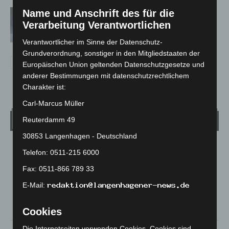
Absonderungsverordnung in
Name und Anschrift des für die
Niedersachsen läuft zum Monatsende
Verarbeitung Verantwortlichen
aus
Verantwortlicher im Sinne der Datenschutz-
Grundverordnung, sonstiger in den Mitgliedstaaten der
Europäischen Union geltenden Datenschutzgesetze und
anderer Bestimmungen mit datenschutzrechtlichem
Charakter ist:
Carl-Marcus Müller
Wetter
Reuterdamm 49
30853 Langenhagen - Deutschland
LANGENHAGEN
Telefon: 0511-215 6000
Mäßig Bewölkt
Fax: 0511-866 789 33
°
17.7
°
C
16.8
E-Mail:
°
16.7
Cookies
Die Internetseiten verwenden Cookies. Cookies sind