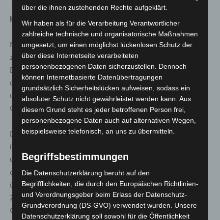
über die ihnen zustehenden Rechte aufgeklärt.
Hintergrund MIT:
Wir haben als für die Verarbeitung Verantwortlicher
zahlreiche technische und organisatorische Maßnahmen
Nachdem die 50 großen Niedersächsischen Impfzentren
umgesetzt, um einen möglichst lückenlosen Schutz der
über diese Internetseite verarbeiteten
zum 1. September 2021 auf Wunsch des damaligen
personenbezogenen Daten sicherzustellen. Dennoch
Bundesgesundheitsministers geschlossen wurden, hatte
können Internetbasierte Datenübertragungen
das Land ab Oktober gemeinsam mit den Landkreisen
grundsätzlich Sicherheitslücken aufweisen, sodass ein
und kreisfreien Städten eine neue Infrastruktur für die
absoluter Schutz nicht gewährleistet werden kann. Aus
COVID-Schutzimpfungen aufgebaut.
diesem Grund steht es jeder betroffenen Person frei,
personenbezogene Daten auch auf alternativen Wegen,
beispielsweise telefonisch, an uns zu übermitteln.
Die mobilen Impfteams der Kommunen sollten
insbesondere aufsuchende Impfaktionen durchführen
Begriffsbestimmungen
und das Angebot des niedergelassenen Systems sowie
der betriebsärztlichen Dienste ergänzen. Das Land
Die Datenschutzerklärung beruht auf den
Begrifflichkeiten, die durch den Europäischen Richtlinien-
übernahm dabei die Finanzierung der Teams, die
und Verordnungsgeber beim Erlass der Datenschutz-
Zuständigkeit für den Aufbau und Einsatz der Teams vor
Grundverordnung (DS-GVO) verwendet wurden. Unsere
Ort lag bei den Gesundheitsämtern.
Datenschutzerklärung soll sowohl für die Öffentlichkeit