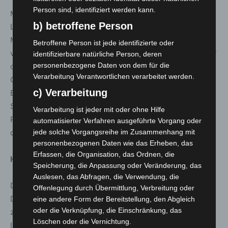
Person sind, identifiziert werden kann.
Mit Stand von Anfang Dezember 2022 wurden den
b) betroffene Person
Landkreisen und kreisfreien Städten insgesamt rund 158
Millionen Euro für den Einsatz der MIT erstattet. Die
Betroffene Person ist jede identifizierte oder
voraussichtlichen Gesamtkosten werden Stand heute auf
identifizierbare natürliche Person, deren
personenbezogene Daten von dem für die
ca. 180-190 Millionen Euro geschätzt. Eine
Verarbeitung Verantwortlichen verarbeitet werden.
Gesamtabrechnung kann erst nach dem Ende des
c) Verarbeitung
Einsatzauftrages erfolgen. Die Mittel kommen aus dem
Sondervermögen des Landes zur Bekämpfung der
Verarbeitung ist jeder mit oder ohne Hilfe
Pandemie. Der Bund hat seinerzeit zugesagt, 50 Prozent
automatisierter Verfahren ausgeführte Vorgang oder
der Kosten des Landes zu erstatten.
jede solche Vorgangsreihe im Zusammenhang mit
personenbezogenen Daten wie das Erheben, das
Erfassen, die Organisation, das Ordnen, die
Hintergrund Impfhotline und Impfportal:
Speicherung, die Anpassung oder Veränderung, das
Auslesen, das Abfragen, die Verwendung, die
Die Impfhotline und das Impfportal wurden vom
Offenlegung durch Übermittlung, Verbreitung oder
Dienstleister des Landes, Majorel, im Winter 2020
eine andere Form der Bereitstellung, den Abgleich
oder die Verknüpfung, die Einschränkung, das
zunächst für die Vergabe von Terminen in den 50
Löschen oder die Vernichtung.
Impfzentren bereitgestellt. Der Dienstleister übernahm