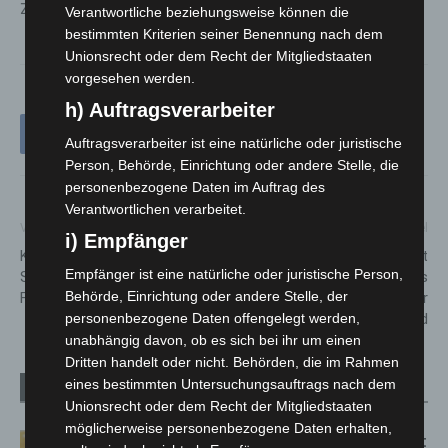
Zugriff.
Verantwortliche beziehungsweise können die
bestimmten Kriterien seiner Benennung nach dem
Unionsrecht oder dem Recht der Mitgliedstaaten
vorgesehen werden.
h) Auftragsverarbeiter
Auftragsverarbeiter ist eine natürliche oder juristische
Person, Behörde, Einrichtung oder andere Stelle, die
personenbezogene Daten im Auftrag des
Verantwortlichen verarbeitet.
Vorheriger Artikel
Nächster Artikel
i) Empfänger
Küchenbrand im
Wilhelm Zabel erhält
Empfänger ist eine natürliche oder juristische Person,
Schwesternwohnheim des
Verdienstmedaille des
Behörde, Einrichtung oder andere Stelle, der
Friederikenstiftes
Verdienstordens der
Bundesrepublik Deutschland
personenbezogene Daten offengelegt werden,
unabhängig davon, ob es sich bei ihr um einen
Dritten handelt oder nicht. Behörden, die im Rahmen
eines bestimmten Untersuchungsauftrags nach dem
Verwandte Artikel
Mehr vom Autor
Unionsrecht oder dem Recht der Mitgliedstaaten
möglicherweise personenbezogene Daten erhalten,
Letzte Corona-Schutzmaßnahme läuft