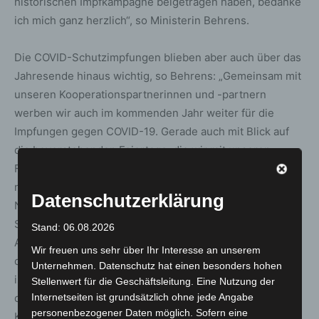
historischen Impfkampagne beigetragen haben, bedanke
ich mich ganz herzlich“, so Ministerin Behrens.
Die COVID-Schutzimpfungen blieben aber auch über das
Jahresende hinaus wichtig, so Behrens: „Gemeinsam mit
unseren Kooperationspartnerinnen und -partnern
werben wir auch im kommenden Jahr weiter für die
Impfungen gegen COVID-19. Gerade auch mit Blick auf
die bevorstehenden Feiertage, die wir mit unseren
Familien und Freunden verbringen wollen, appelliere ich
noch einmal an alle Niedersächsinnen und
Datenschutzerklärung
Niedersachsen: Prüfen Sie Ihren Impfstatus und nehmen
Sie die Gelegenheit für eine erste oder zweite
Stand: 06.08.2026
Auffrischungsimpfung unbedingt wahr. Auch wenn wir
Wir freuen uns sehr über Ihr Interesse an unserem
die Pandemie heute vergleichsweise gut im Griff haben,
Unternehmen. Datenschutz hat einen besonders hohen
ist das Virus nicht weg und es sollten sich insbesondere
Stellenwert für die Geschäftsleitung. Eine Nutzung der
die Älteren mit den Impfungen vor schweren
Internetseiten ist grundsätzlich ohne jede Angabe
personenbezogener Daten möglich. Sofern eine
Krankheitsverläufen schützen.“