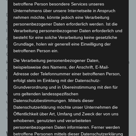
betroffene Person besondere Services unseres
Unternehmens über unsere Internetseite in Anspruch
Das Land möchte den Landkreisen und kreisfreien
nehmen möchte, könnte jedoch eine Verarbeitung
Städten auch zukünftig ermöglichen, eigene
personenbezogener Daten erforderlich werden. Ist die
Impfangebote zu koordinieren und damit insbesondere
Verarbeitung personenbezogener Daten erforderlich und
besteht für eine solche Verarbeitung keine gesetzliche
aufsuchende Impfaktionen durchzuführen.
Grundlage, holen wir generell eine Einwilligung der
Entsprechende Möglichkeiten werden derzeit vom
betroffenen Person ein.
Gesundheitsministerium erarbeitet und zeitnah mit den
Die Verarbeitung personenbezogener Daten,
kommunalen Spitzenverbänden erörtert. Dabei sind auch
beispielsweise des Namens, der Anschrift, E-Mail-
die Rahmenbedingungen, die die neue Corona-
Adresse oder Telefonnummer einer betroffenen Person,
Impfverordnung des Bundes setzt, zu beachten.
erfolgt stets im Einklang mit der Datenschutz-
Grundverordnung und in Übereinstimmung mit den für
Weitere Informationen zu den COVID-Schutzimpfungen
uns geltenden landesspezifischen
Datenschutzbestimmungen. Mittels dieser
und dem Corona-Virus finden Sie unter
www.impfen-
Datenschutzerklärung möchte unser Unternehmen die
schuetzen-testen.de
sowie unter
Öffentlichkeit über Art, Umfang und Zweck der von uns
www.niedersachsen.de/coronavirus
.
erhobenen, genutzten und verarbeiteten
personenbezogenen Daten informieren. Ferner werden
Wissenswert
betroffene Personen mittels dieser Datenschutzerklärung