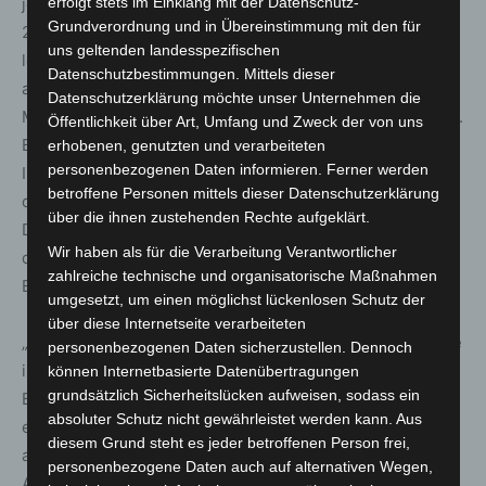
jeder Zweite ist mit Investitionsplänen zur EuroBLECH
erfolgt stets im Einklang mit der Datenschutz-
Grundverordnung und in Übereinstimmung mit den für
2022 gekommen. Das sind 4 % mehr im Vergleich zur
uns geltenden landesspezifischen
letzten Messe“, sagt Evelyn Warwick. Sowohl Aussteller
Datenschutzbestimmungen. Mittels dieser
als auch Besucher zeigten sich äußerst zufrieden mit der
Datenschutzerklärung möchte unser Unternehmen die
Messe und ihren neu geknüpften Geschäftsbeziehungen.
Öffentlichkeit über Art, Umfang und Zweck der von uns
Besucher lobten vor allem die Vollständigkeit und die
erhobenen, genutzten und verarbeiteten
personenbezogenen Daten informieren. Ferner werden
Internationalität des Messeangebots sowie die Qualität
betroffene Personen mittels dieser Datenschutzerklärung
der Stände mit vielen Live-Demonstrationen zur
über die ihnen zustehenden Rechte aufgeklärt.
Digitalisierung. Die Ausstellerfirmen gaben an, ein top
Wir haben als für die Verarbeitung Verantwortlicher
qualifiziertes, internationales Fachpublikum mit hoher
zahlreiche technische und organisatorische Maßnahmen
Entscheidungsbefugnis (80 %) angetroffen zu haben.
umgesetzt, um einen möglichst lückenlosen Schutz der
über diese Internetseite verarbeiteten
„Die EuroBLECH ist für uns von großer Wichtigkeit, da sie
personenbezogenen Daten sicherzustellen. Dennoch
international die Leitmesse für die
können Internetbasierte Datenübertragungen
grundsätzlich Sicherheitslücken aufweisen, sodass ein
Blechbearbeitungsbranche ist. Die Veranstaltung hat
absoluter Schutz nicht gewährleistet werden kann. Aus
einen globalen Charakter und wir konnten Besucher aus
diesem Grund steht es jeder betroffenen Person frei,
aller Welt begrüßen, unter anderem auch aus Asien und
personenbezogene Daten auch auf alternativen Wegen,
Australien. Unser Fazit der Messe ist ein Erfolg für