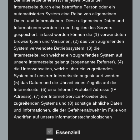
Die Internetseite erfasst mit jedem Aufruf der
Juli 2024
(89)
Internetseite durch eine betroffene Person oder ein
automatisiertes System eine Reihe von allgemeinen
Juni 2024
(107)
Daten und Informationen. Diese allgemeinen Daten und
Mai 2024
(149)
Informationen werden in den Logfiles des Servers
April 2024
(102)
gespeichert. Erfasst werden können die (1) verwendeten
Browsertypen und Versionen, (2) das vom zugreifenden
März 2024
(103)
System verwendete Betriebssystem, (3) die
Februar 2024
(103)
Internetseite, von welcher ein zugreifendes System auf
Januar 2024
(111)
unsere Internetseite gelangt (sogenannte Referrer), (4)
die Unterwebseiten, welche über ein zugreifendes
Dezember 2023
(130)
System auf unserer Internetseite angesteuert werden,
November 2023
(130)
(5) das Datum und die Uhrzeit eines Zugriffs auf die
Internetseite, (6) eine Internet-Protokoll-Adresse (IP-
Oktober 2023
(114)
Adresse), (7) der Internet-Service-Provider des
September 2023
(133)
zugreifenden Systems und (8) sonstige ähnliche Daten
August 2023
(134)
und Informationen, die der Gefahrenabwehr im Falle von
Angriffen auf unsere informationstechnologischen
Juli 2023
(118)
Systeme dienen.
Juni 2023
(142)
Essenziell
Bei der Nutzung dieser allgemeinen Daten und
Mai 2023
(139)