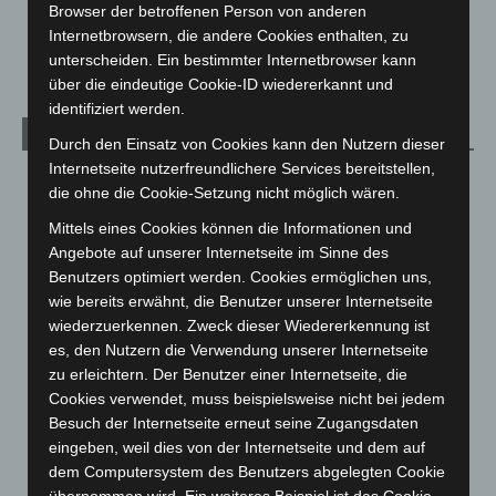
Veranstaltungen
1.888
Browser der betroffenen Person von anderen
Internetbrowsern, die andere Cookies enthalten, zu
Welt
1.271
unterscheiden. Ein bestimmter Internetbrowser kann
über die eindeutige Cookie-ID wiedererkannt und
identifiziert werden.
Archiv
Durch den Einsatz von Cookies kann den Nutzern dieser
Internetseite nutzerfreundlichere Services bereitstellen,
August 2026
(14)
die ohne die Cookie-Setzung nicht möglich wären.
Juli 2026
(73)
Mittels eines Cookies können die Informationen und
Juni 2026
(139)
Angebote auf unserer Internetseite im Sinne des
Benutzers optimiert werden. Cookies ermöglichen uns,
Mai 2026
(99)
wie bereits erwähnt, die Benutzer unserer Internetseite
April 2026
(99)
wiederzuerkennen. Zweck dieser Wiedererkennung ist
März 2026
(115)
es, den Nutzern die Verwendung unserer Internetseite
zu erleichtern. Der Benutzer einer Internetseite, die
Februar 2026
(109)
Cookies verwendet, muss beispielsweise nicht bei jedem
Januar 2026
(122)
Besuch der Internetseite erneut seine Zugangsdaten
Dezember 2025
(103)
eingeben, weil dies von der Internetseite und dem auf
dem Computersystem des Benutzers abgelegten Cookie
November 2025
(114)