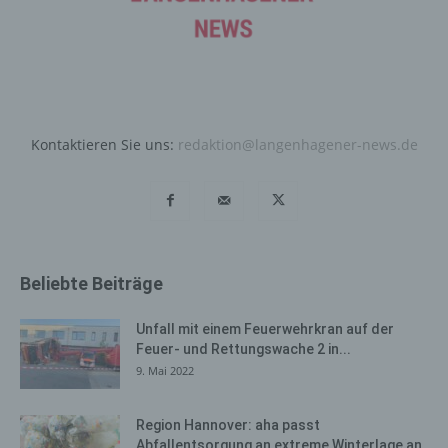
Registrierung angegebenen personenbezogenen Daten
jederzeit abzuändern oder vollständig aus dem
Datenbestand des für die Verarbeitung Verantwortlichen
löschen zu lassen.
Der für die Verarbeitung Verantwortliche erteilt jeder
betroffenen Person jederzeit auf Anfrage Auskunft
Kontaktieren Sie uns:
redaktion@langenhagener-news.de
darüber, welche personenbezogenen Daten über die
betroffene Person gespeichert sind. Ferner berichtigt
oder löscht der für die Verarbeitung Verantwortliche
personenbezogene Daten auf Wunsch oder Hinweis der
betroffenen Person, soweit dem keine gesetzlichen
Aufbewahrungspflichten entgegenstehen. Die
Beliebte Beiträge
Gesamtheit der Mitarbeiter des für die Verarbeitung
Verantwortlichen stehen der betroffenen Person in
Unfall mit einem Feuerwehrkran auf der
diesem Zusammenhang als Ansprechpartner zur
Feuer- und Rettungswache 2 in...
Verfügung.
9. Mai 2022
Kontaktmöglichkeit über die
Region Hannover: aha passt
Internetseite
Abfallentsorgung an extreme Winterlage an