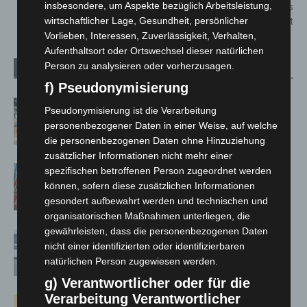
insbesondere, um Aspekte bezüglich Arbeitsleistung,
Walsroder Straße vom 14. bis
25. November gesperrt
wirtschaftlicher Lage, Gesundheit, persönlicher
Vorlieben, Interessen, Zuverlässigkeit, Verhalten,
Aufenthaltsort oder Ortswechsel dieser natürlichen
Person zu analysieren oder vorherzusagen.
Verwandte Artikel
Mehr vom Autor
f) Pseudonymisierung
Kunst trifft Weingenuss: Barbara-
Pseudonymisierung ist die Verarbeitung
Susann Mehring zeigt ihre Werke im
personenbezogener Daten in einer Weise, auf welche
Jacques’ Wein-Depot Isernhagen
die personenbezogenen Daten ohne Hinzuziehung
zusätzlicher Informationen nicht mehr einer
A2: Zweite Turbobaustelle startet
spezifischen betroffenen Person zugeordnet werden
zwischen Hannover-West und
können, sofern diese zusätzlichen Informationen
Bothfeld
gesondert aufbewahrt werden und technischen und
organisatorischen Maßnahmen unterliegen, die
gewährleisten, dass die personenbezogenen Daten
Niedersachsen: Feuerwehrkräfte
nicht einer identifizierten oder identifizierbaren
kehren nach Waldbrandeinsatz aus
natürlichen Person zugewiesen werden.
Spanien zurück
g) Verantwortlicher oder für die
Verarbeitung Verantwortlicher
Hannover: Erste Tigermücken-