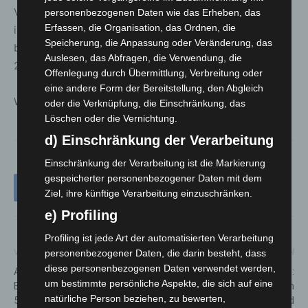
Viele Aussteller der diesjährigen Veranstaltung haben
personenbezogenen Daten wie das Erheben, das
Erfassen, die Organisation, das Ordnen, die
ihre Teilnahme an der nächsten EuroBLECH in 2024
Speicherung, die Anpassung oder Veränderung, das
bereits angekündigt. Diese wird vom 22. – 25. Oktober
Auslesen, das Abfragen, die Verwendung, die
2024 auf dem Messegelände in Hannover stattfinden.
Offenlegung durch Übermittlung, Verbreitung oder
eine andere Form der Bereitstellung, den Abgleich
Weitere Informationen unter
www.euroblech.com
oder die Verknüpfung, die Einschränkung, das
Löschen oder die Vernichtung.
d) Einschränkung der Verarbeitung
Einschränkung der Verarbeitung ist die Markierung
gespeicherter personenbezogener Daten mit dem
Ziel, ihre künftige Verarbeitung einzuschränken.
e) Profiling
Profiling ist jede Art der automatisierten Verarbeitung
Vorheriger Artikel
Nächster Artikel
personenbezogener Daten, die darin besteht, dass
diese personenbezogenen Daten verwendet werden,
A37 Kreuz Hannover-
Bald ist es geschafft:
um bestimmte persönliche Aspekte, die sich auf eine
Buchholz: Sperrungen ab
Reuterdamm zwischen
natürliche Person beziehen, zu bewerten,
5.11.2022
Theodor-Heuss-Straße und