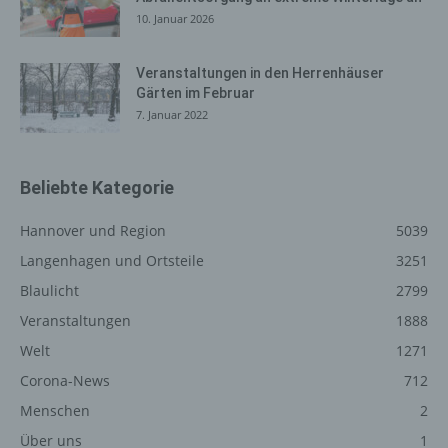
Die Internetseite enthält aufgrund von gesetzlichen
10. Januar 2026
Vorschriften Angaben, die eine schnelle elektronische
Kontaktaufnahme zu unserem Unternehmen sowie eine
Veranstaltungen in den Herrenhäuser
unmittelbare Kommunikation mit uns ermöglichen, was
Gärten im Februar
ebenfalls eine allgemeine Adresse der sogenannten
7. Januar 2022
elektronischen Post (E-Mail-Adresse) umfasst. Sofern
eine betroffene Person per E-Mail oder über ein
Kontaktformular den Kontakt mit dem für die
Beliebte Kategorie
Verarbeitung Verantwortlichen aufnimmt, werden die von
der betroffenen Person übermittelten
Hannover und Region
5039
personenbezogenen Daten automatisch gespeichert.
Langenhagen und Ortsteile
3251
Solche auf freiwilliger Basis von einer betroffenen Person
an den für die Verarbeitung Verantwortlichen
Blaulicht
2799
übermittelten personenbezogenen Daten werden für
Veranstaltungen
1888
Zwecke der Bearbeitung oder der Kontaktaufnahme zur
betroffenen Person gespeichert. Es erfolgt keine
Welt
1271
Weitergabe dieser personenbezogenen Daten an Dritte.
Corona-News
712
Menschen
2
Kommentarfunktion im Blog auf der
Über uns
1
Internetseite