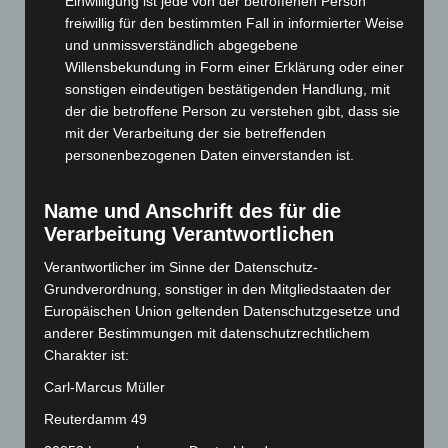
Einwilligung ist jede von der betroffenen Person
8. August 2026
freiwillig für den bestimmten Fall in informierter Weise
A2: Zweite Turbobaustelle startet zwischen Hannover-West
und unmissverständlich abgegebene
und Bothfeld
Willensbekundung in Form einer Erklärung oder einer
8. August 2026
sonstigen eindeutigen bestätigenden Handlung, mit
der die betroffene Person zu verstehen gibt, dass sie
Niedersachsen: Feuerwehrkräfte kehren nach
mit der Verarbeitung der sie betreffenden
Waldbrandeinsatz aus Spanien zurück
personenbezogenen Daten einverstanden ist.
7. August 2026
Name und Anschrift des für die
Hannover: Erste Tigermücken-Population in Niedersachsen
entdeckt
Verarbeitung Verantwortlichen
7. August 2026
Verantwortlicher im Sinne der Datenschutz-
Grundverordnung, sonstiger in den Mitgliedstaaten der
Brand im „Haus der Begegnung“ in Neuwarmbüchen schnell
Europäischen Union geltenden Datenschutzgesetze und
eingedämmt
anderer Bestimmungen mit datenschutzrechtlichem
6. August 2026
Charakter ist:
Region Hannover: 21 neue Notfallsanitäter starten beim
Carl-Marcus Müller
Roten Kreuz
Reuterdamm 49
5. August 2026