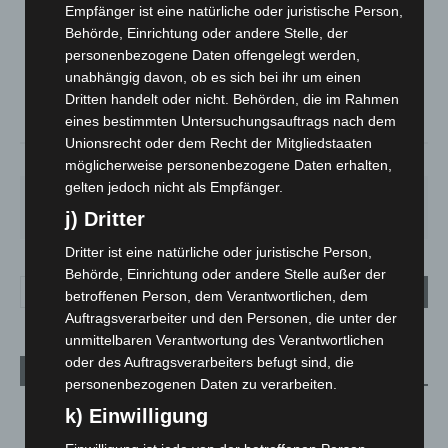
LANGENHAGEN
Empfänger ist eine natürliche oder juristische Person,
Klarer Himmel
Behörde, Einrichtung oder andere Stelle, der
personenbezogene Daten offengelegt werden,
°
21.1
°
C
20.3
unabhängig davon, ob es sich bei ihr um einen
Dritten handelt oder nicht. Behörden, die im Rahmen
°
20.1
eines bestimmten Untersuchungsauftrags nach dem
Unionsrecht oder dem Recht der Mitgliedstaaten
59%
1.8m/s
5%
möglicherweise personenbezogene Daten erhalten,
gelten jedoch nicht als Empfänger.
SO.
MO.
DI.
MI.
DO.
33
°
27
°
24
°
27
°
31
°
j) Dritter
Dritter ist eine natürliche oder juristische Person,
Behörde, Einrichtung oder andere Stelle außer der
betroffenen Person, dem Verantwortlichen, dem
Auftragsverarbeiter und den Personen, die unter der
unmittelbaren Verantwortung des Verantwortlichen
oder des Auftragsverarbeiters befugt sind, die
Aktuelle Beiträge
personenbezogenen Daten zu verarbeiten.
Kunst trifft Weingenuss: Barbara-Susann Mehring zeigt ihre
k) Einwilligung
Werke im Jacques’ Wein-Depot Isernhagen