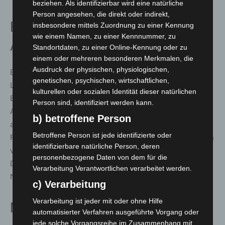
beziehen. Als identifizierbar wird eine natürliche
Person angesehen, die direkt oder indirekt,
EuroBLECH 2022 Presentation
insbesondere mittels Zuordnung zu einer Kennung
wie einem Namen, zu einer Kennnummer, zu
Area
Standortdaten, zu einer Online-Kennung oder zu
einem oder mehreren besonderen Merkmalen, die
Ausdruck der physischen, physiologischen,
Ergänzend zu den vielen innovativen Exponaten und
genetischen, psychischen, wirtschaftlichen,
Live-Vorführungen an den Messeständen konnten sich
kulturellen oder sozialen Identität dieser natürlichen
Besucher über die neue EuroBLECH 2022 Presentation
Person sind, identifiziert werden kann.
Area freuen. Der frisch lancierte Vortragsbereich bot an
b) betroffene Person
allen vier Messetagen ein spannendes Programm mit 27
Betroffene Person ist jede identifizierte oder
Fachvorträgen zu aktuellen Entwicklungen und Projekten
identifizierbare natürliche Person, deren
verschiedenster Unternehmen, sowie interessante
personenbezogene Daten von dem für die
Diskussionen und hochwertige
Verarbeitung Verantwortlichen verarbeitet werden.
Networkingmöglichkeiten.
c) Verarbeitung
Verarbeitung ist jeder mit oder ohne Hilfe
Nächster Messetermin
automatisierter Verfahren ausgeführte Vorgang oder
jede solche Vorgangsreihe im Zusammenhang mit