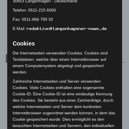
30853 Langenhagen - Deutschland
Mann läuft mit Hockeyschläger über A7 – Polizei sucht
Zeugen
Telefon: 0511-215 6000
5. August 2026
Fax: 0511-866 789 33
Celle: Mensch stirbt bei Bagger-Unfall auf Baustelle
E-Mail:
5. August 2026
Cookies
Die Internetseiten verwenden Cookies. Cookies sind
Kategorien
Textdateien, welche über einen Internetbrowser auf
einem Computersystem abgelegt und gespeichert
Blaulicht
2.799
werden.
Corona-News
712
Zahlreiche Internetseiten und Server verwenden
Cookies. Viele Cookies enthalten eine sogenannte
Hannover und Region
5.039
Cookie-ID. Eine Cookie-ID ist eine eindeutige Kennung
Langenhagen und Ortsteile
3.252
des Cookies. Sie besteht aus einer Zeichenfolge, durch
Leserbriefe
1
welche Internetseiten und Server dem konkreten
Internetbrowser zugeordnet werden können, in dem das
Menschen
2
Cookie gespeichert wurde. Dies ermöglicht es den
Über uns
1
besuchten Internetseiten und Servern, den individuellen