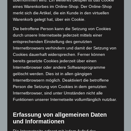
übernommen wird. Ein weiteres Beispiel ist das Cookie
Oktober 2025
(112)
eines Warenkorbes im Online-Shop. Der Online-Shop
merkt sich die Artikel, die ein Kunde in den virtuellen
September 2025
(93)
Warenkorb gelegt hat, über ein Cookie.
August 2025
(90)
Die betroffene Person kann die Setzung von Cookies
Juli 2025
(90)
durch unsere Internetseite jederzeit mittels einer
Juni 2025
(103)
entsprechenden Einstellung des genutzten
Internetbrowsers verhindern und damit der Setzung von
Mai 2025
(112)
Cookies dauerhaft widersprechen. Ferner können
April 2025
(88)
bereits gesetzte Cookies jederzeit über einen
März 2025
(111)
Internetbrowser oder andere Softwareprogramme
gelöscht werden. Dies ist in allen gängigen
Februar 2025
(96)
Internetbrowsern möglich. Deaktiviert die betroffene
Januar 2025
(88)
Person die Setzung von Cookies in dem genutzten
Dezember 2024
(89)
Internetbrowser, sind unter Umständen nicht alle
Funktionen unserer Internetseite vollumfänglich nutzbar.
November 2024
(94)
Oktober 2024
(93)
Erfassung von allgemeinen Daten
September 2024
(112)
und Informationen
August 2024
(107)