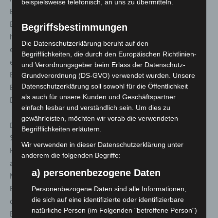
beispielsweise telefonisch, an uns zu übermitteln.
Bystronic in einem schwierigen Marktumfeld.“ – Johan
Elster, Chief Sales Officer der Bystronic Group “Wir
Begriffsbestimmungen
hatten eine fantastische Woche auf der EuroBLECH mit
Die Datenschutzerklärung beruht auf den
einer Rekordzahl von Leads. Die Atmosphäre war
Begrifflichkeiten, die durch den Europäischen Richtlinien-
elektrisierend und es war klar zu erkennen, dass die
und Verordnungsgeber beim Erlass der Datenschutz-
Besucher sich darüber freuten zurück auf der
Grundverordnung (DS-GVO) verwendet wurden. Unsere
Datenschutzerklärung soll sowohl für die Öffentlichkeit
EuroBLECH zu sein.“ – Matthew Fowles, Group Marketing
als auch für unsere Kunden und Geschäftspartner
Director bei LVD Company NV.
einfach lesbar und verständlich sein. Um dies zu
gewährleisten, möchten wir vorab die verwendeten
Die Besucher kamen größtenteils aus der Industrie (72
Begrifflichkeiten erläutern.
%); weitere wichtige Bereiche waren Handel, das
Wir verwenden in dieser Datenschutzerklärung unter
Handwerk und Dienstleistungen. Wichtigste Sektoren,
anderem die folgenden Begriffe:
aus denen die Besucher kamen, waren der
a) personenbezogene Daten
Maschinenbau, Stahl- und Leichtmetallbau, Eisen-,
Blech- und Blechprodukte, die Automobilindustrie sowie
Personenbezogene Daten sind alle Informationen,
die sich auf eine identifizierte oder identifizierbare
deren Zulieferer, Eisen- und Stahlerzeugung und die
natürliche Person (im Folgenden "betroffene Person")
Elektrotechnik.