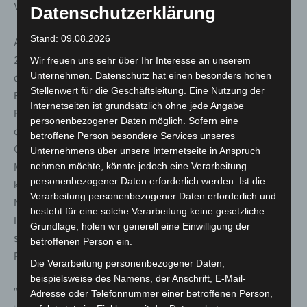
Veranstaltung unterstreicht.
Datenschutzerklärung
Stand: 09.08.2026
Als zentraler Marktplatz ermöglichte die EuroBLECH
2022 den Besuchern, sich zu treffen und zu erleben, wie
Wir freuen uns sehr über Ihr Interesse an unserem
Unternehmen. Datenschutz hat einen besonders hohen
die Zukunft der Blechverarbeitung aussehen wird. Die
Stellenwert für die Geschäftsleitung. Eine Nutzung der
EuroBLECH bot NEWS RELEASE NEWS RELEASE NEWS
Internetseiten ist grundsätzlich ohne jede Angabe
RELEASE vielen die Gelegenheit, Lösungsansätze für
personenbezogener Daten möglich. Sofern eine
diese Herausforderungen zu ergründen und
betroffene Person besondere Services unseres
Geschäftspartner zu finden, mit denen sie diese Abläufe,
Unternehmens über unsere Internetseite in Anspruch
Maschinen und Systeme in ihre Produktion integrieren
nehmen möchte, könnte jedoch eine Verarbeitung
personenbezogener Daten erforderlich werden. Ist die
können. Die wichtigsten Themen waren Digitalisierung,
Verarbeitung personenbezogener Daten erforderlich und
Nachhaltigkeit und Industrie 4.0. Viele der Produkte und
besteht für eine solche Verarbeitung keine gesetzliche
Innovationen, die auf der EuroBLECH gezeigt wurden,
Grundlage, holen wir generell eine Einwilligung der
sind mit einem starken Fokus auf Kosten- und
betroffenen Person ein.
Ressourceneffizienz entwickelt worden.
Die Verarbeitung personenbezogener Daten,
beispielsweise des Namens, der Anschrift, E-Mail-
“Die Besucher meinten es dieses Jahr sehr ernst. Fast
Adresse oder Telefonnummer einer betroffenen Person,