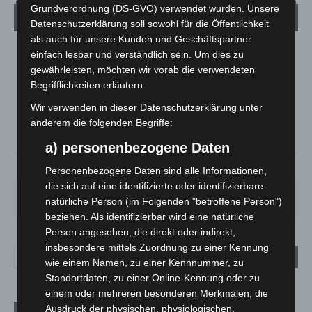
Grundverordnung (DS-GVO) verwendet wurden. Unsere
Wetter
Datenschutzerklärung soll sowohl für die Öffentlichkeit
als auch für unsere Kunden und Geschäftspartner
einfach lesbar und verständlich sein. Um dies zu
LANGENHAGEN
gewährleisten, möchten wir vorab die verwendeten
Klarer Himmel
Begrifflichkeiten erläutern.
°
14.9
°
C
13.7
Wir verwenden in dieser Datenschutzerklärung unter
anderem die folgenden Begriffe:
°
12.2
a) personenbezogene Daten
83%
3.2m/s
8%
Personenbezogene Daten sind alle Informationen,
die sich auf eine identifizierte oder identifizierbare
FR.
SA.
SO.
MO.
DI.
natürliche Person (im Folgenden "betroffene Person")
21
°
26
°
32
°
30
°
23
°
beziehen. Als identifizierbar wird eine natürliche
Person angesehen, die direkt oder indirekt,
insbesondere mittels Zuordnung zu einer Kennung
wie einem Namen, zu einer Kennnummer, zu
Standortdaten, zu einer Online-Kennung oder zu
einem oder mehreren besonderen Merkmalen, die
Ausdruck der physischen, physiologischen,