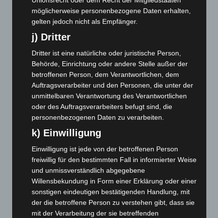
Unionsrecht oder dem Recht der Mitgliedstaaten
September 2024
(112)
möglicherweise personenbezogene Daten erhalten,
gelten jedoch nicht als Empfänger.
August 2024
(107)
j) Dritter
Juli 2024
(89)
Juni 2024
(107)
Dritter ist eine natürliche oder juristische Person,
Behörde, Einrichtung oder andere Stelle außer der
Mai 2024
(149)
betroffenen Person, dem Verantwortlichen, dem
April 2024
(102)
Auftragsverarbeiter und den Personen, die unter der
unmittelbaren Verantwortung des Verantwortlichen
März 2024
(103)
oder des Auftragsverarbeiters befugt sind, die
Februar 2024
(103)
personenbezogenen Daten zu verarbeiten.
Januar 2024
(111)
k) Einwilligung
Dezember 2023
(130)
Einwilligung ist jede von der betroffenen Person
November 2023
(130)
freiwillig für den bestimmten Fall in informierter Weise
Oktober 2023
(114)
und unmissverständlich abgegebene
Willensbekundung in Form einer Erklärung oder einer
September 2023
(133)
sonstigen eindeutigen bestätigenden Handlung, mit
August 2023
(134)
der die betroffene Person zu verstehen gibt, dass sie
Juli 2023
(118)
mit der Verarbeitung der sie betreffenden