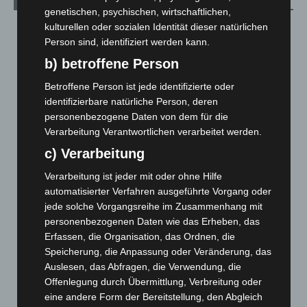
Aktuelle Beiträge
genetischen, psychischen, wirtschaftlichen,
Brand im „Haus der Begegnung“ in Neuwarmbüchen schnell
kulturellen oder sozialen Identität dieser natürlichen
eingedämmt
Person sind, identifiziert werden kann.
6. August 2026
b) betroffene Person
Region Hannover: 21 neue Notfallsanitäter starten beim
Betroffene Person ist jede identifizierte oder
Roten Kreuz
identifizierbare natürliche Person, deren
5. August 2026
personenbezogene Daten von dem für die
Verarbeitung Verantwortlichen verarbeitet werden.
Mann läuft mit Hockeyschläger über A7 – Polizei sucht
c) Verarbeitung
Zeugen
5. August 2026
Verarbeitung ist jeder mit oder ohne Hilfe
automatisierter Verfahren ausgeführte Vorgang oder
Celle: Mensch stirbt bei Bagger-Unfall auf Baustelle
jede solche Vorgangsreihe im Zusammenhang mit
5. August 2026
personenbezogenen Daten wie das Erheben, das
Erfassen, die Organisation, das Ordnen, die
Gasleitung bei McDonald’s-Umbau in Langenhagen
Speicherung, die Anpassung oder Veränderung, das
beschädigt
Auslesen, das Abfragen, die Verwendung, die
5. August 2026
Offenlegung durch Übermittlung, Verbreitung oder
eine andere Form der Bereitstellung, den Abgleich
Anklage nach Abschaltung von „Archetyp Market“ erhoben