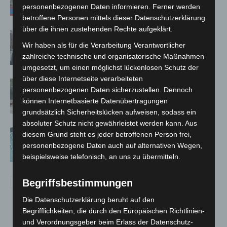
personenbezogenen Daten informieren. Ferner werden
betroffene Personen mittels dieser Datenschutzerklärung
über die ihnen zustehenden Rechte aufgeklärt.
Celle: Mensch stirbt bei Bagger-Unfall
Wir haben als für die Verarbeitung Verantwortlicher
auf Baustelle
zahlreiche technische und organisatorische Maßnahmen
umgesetzt, um einen möglichst lückenlosen Schutz der
über diese Internetseite verarbeiteten
Gasleitung bei McDonald’s-Umbau in
personenbezogenen Daten sicherzustellen. Dennoch
Langenhagen beschädigt
können Internetbasierte Datenübertragungen
grundsätzlich Sicherheitslücken aufweisen, sodass ein
absoluter Schutz nicht gewährleistet werden kann. Aus
Anklage nach Abschaltung von
diesem Grund steht es jeder betroffenen Person frei,
„Archetyp Market“ erhoben
personenbezogene Daten auch auf alternativen Wegen,
beispielsweise telefonisch, an uns zu übermitteln.
Begriffsbestimmungen
Die Datenschutzerklärung beruht auf den
Begrifflichkeiten, die durch den Europäischen Richtlinien-
und Verordnungsgeber beim Erlass der Datenschutz-