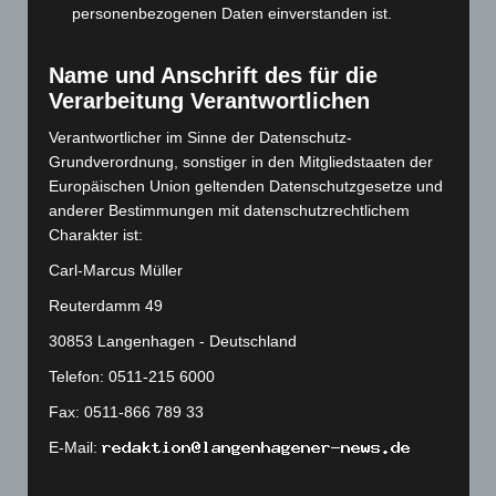
personenbezogenen Daten einverstanden ist.
Juni 2023
(142)
Mai 2023
(139)
Name und Anschrift des für die
April 2023
(155)
Verarbeitung Verantwortlichen
März 2023
(174)
Verantwortlicher im Sinne der Datenschutz-
Februar 2023
(154)
Grundverordnung, sonstiger in den Mitgliedstaaten der
Europäischen Union geltenden Datenschutzgesetze und
Januar 2023
(140)
anderer Bestimmungen mit datenschutzrechtlichem
Dezember 2022
(130)
Charakter ist:
November 2022
(167)
Carl-Marcus Müller
Oktober 2022
(166)
Reuterdamm 49
September 2022
(205)
30853 Langenhagen - Deutschland
August 2022
(166)
Telefon: 0511-215 6000
Juli 2022
(133)
Fax: 0511-866 789 33
Juni 2022
(167)
E-Mail:
Mai 2022
(177)
April 2022
(198)