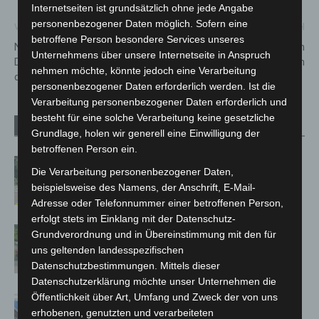
Internetseiten ist grundsätzlich ohne jede Angabe
personenbezogener Daten möglich. Sofern eine
Vorheriger Artikel
Nächster Artikel
betroffene Person besondere Services unseres
Nach Hackerangriff:
Johanniter-Motorradstaffeln
Unternehmens über unsere Internetseite in Anspruch
Deutschlandticket im GVH für
starten in die neue Saison
nehmen möchte, könnte jedoch eine Verarbeitung
den 1. Juni buchbar
personenbezogener Daten erforderlich werden. Ist die
Verarbeitung personenbezogener Daten erforderlich und
besteht für eine solche Verarbeitung keine gesetzliche
Verwandte Artikel
Mehr vom Autor
Grundlage, holen wir generell eine Einwilligung der
betroffenen Person ein.
Brand im „Haus der Begegnung“ in
Die Verarbeitung personenbezogener Daten,
Neuwarmbüchen schnell eingedämmt
beispielsweise des Namens, der Anschrift, E-Mail-
Adresse oder Telefonnummer einer betroffenen Person,
erfolgt stets im Einklang mit der Datenschutz-
Region Hannover: 21 neue
Grundverordnung und in Übereinstimmung mit den für
Notfallsanitäter starten beim Roten
uns geltenden landesspezifischen
Kreuz
Datenschutzbestimmungen. Mittels dieser
Datenschutzerklärung möchte unser Unternehmen die
Öffentlichkeit über Art, Umfang und Zweck der von uns
Mann läuft mit Hockeyschläger über
erhobenen, genutzten und verarbeiteten
A7 – Polizei sucht Zeugen