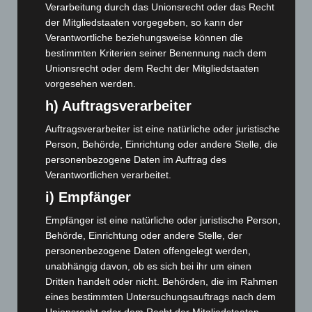
Verarbeitung durch das Unionsrecht oder das Recht
Dezember 2025
(103)
der Mitgliedstaaten vorgegeben, so kann der
November 2025
(114)
Verantwortliche beziehungsweise können die
Oktober 2025
(112)
bestimmten Kriterien seiner Benennung nach dem
Unionsrecht oder dem Recht der Mitgliedstaaten
September 2025
(93)
vorgesehen werden.
August 2025
(90)
h) Auftragsverarbeiter
Juli 2025
(90)
Auftragsverarbeiter ist eine natürliche oder juristische
Juni 2025
(103)
Person, Behörde, Einrichtung oder andere Stelle, die
Mai 2025
(112)
personenbezogene Daten im Auftrag des
Verantwortlichen verarbeitet.
April 2025
(88)
i) Empfänger
März 2025
(111)
Februar 2025
(96)
Empfänger ist eine natürliche oder juristische Person,
Behörde, Einrichtung oder andere Stelle, der
Januar 2025
(88)
personenbezogene Daten offengelegt werden,
Dezember 2024
(89)
unabhängig davon, ob es sich bei ihr um einen
Dritten handelt oder nicht. Behörden, die im Rahmen
November 2024
(94)
eines bestimmten Untersuchungsauftrags nach dem
Oktober 2024
(93)