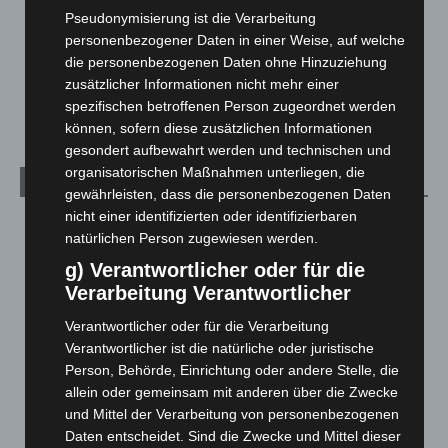
Menschen
2
Pseudonymisierung ist die Verarbeitung
Über uns
1
personenbezogener Daten in einer Weise, auf welche
die personenbezogenen Daten ohne Hinzuziehung
Veranstaltungen
1.887
zusätzlicher Informationen nicht mehr einer
Welt
1.269
spezifischen betroffenen Person zugeordnet werden
können, sofern diese zusätzlichen Informationen
gesondert aufbewahrt werden und technischen und
organisatorischen Maßnahmen unterliegen, die
Archiv
gewährleisten, dass die personenbezogenen Daten
nicht einer identifizierten oder identifizierbaren
August 2026
(10)
natürlichen Person zugewiesen werden.
Juli 2026
(73)
g) Verantwortlicher oder für die
Juni 2026
(139)
Verarbeitung Verantwortlicher
Mai 2026
(99)
Verantwortlicher oder für die Verarbeitung
April 2026
(99)
Verantwortlicher ist die natürliche oder juristische
Person, Behörde, Einrichtung oder andere Stelle, die
März 2026
(115)
allein oder gemeinsam mit anderen über die Zwecke
Februar 2026
(109)
und Mittel der Verarbeitung von personenbezogenen
Januar 2026
(122)
Daten entscheidet. Sind die Zwecke und Mittel dieser