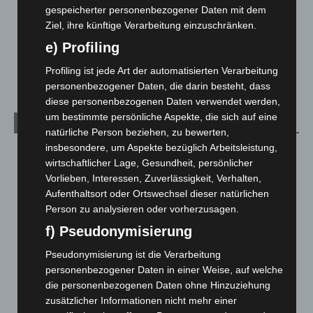
Menschen
2
gespeicherter personenbezogener Daten mit dem
Über uns
1
Ziel, ihre künftige Verarbeitung einzuschränken.
Veranstaltungen
1.888
e) Profiling
Welt
1.271
Profiling ist jede Art der automatisierten Verarbeitung
personenbezogener Daten, die darin besteht, dass
diese personenbezogenen Daten verwendet werden,
um bestimmte persönliche Aspekte, die sich auf eine
Archiv
natürliche Person beziehen, zu bewerten,
insbesondere, um Aspekte bezüglich Arbeitsleistung,
August 2026
(14)
wirtschaftlicher Lage, Gesundheit, persönlicher
Juli 2026
(73)
Vorlieben, Interessen, Zuverlässigkeit, Verhalten,
Aufenthaltsort oder Ortswechsel dieser natürlichen
Juni 2026
(139)
Person zu analysieren oder vorherzusagen.
Mai 2026
(99)
f) Pseudonymisierung
April 2026
(99)
Pseudonymisierung ist die Verarbeitung
März 2026
(115)
personenbezogener Daten in einer Weise, auf welche
Februar 2026
(109)
die personenbezogenen Daten ohne Hinzuziehung
Januar 2026
(122)
zusätzlicher Informationen nicht mehr einer