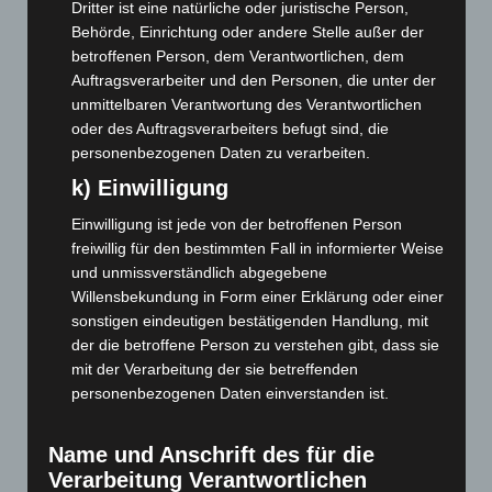
Dritter ist eine natürliche oder juristische Person,
Juni 2023
(142)
Behörde, Einrichtung oder andere Stelle außer der
Mai 2023
(139)
betroffenen Person, dem Verantwortlichen, dem
Auftragsverarbeiter und den Personen, die unter der
April 2023
(155)
unmittelbaren Verantwortung des Verantwortlichen
März 2023
(174)
oder des Auftragsverarbeiters befugt sind, die
Februar 2023
(154)
personenbezogenen Daten zu verarbeiten.
Januar 2023
(140)
k) Einwilligung
Dezember 2022
(130)
Einwilligung ist jede von der betroffenen Person
November 2022
(167)
freiwillig für den bestimmten Fall in informierter Weise
und unmissverständlich abgegebene
Oktober 2022
(166)
Willensbekundung in Form einer Erklärung oder einer
September 2022
(205)
sonstigen eindeutigen bestätigenden Handlung, mit
August 2022
(166)
der die betroffene Person zu verstehen gibt, dass sie
mit der Verarbeitung der sie betreffenden
Juli 2022
(133)
personenbezogenen Daten einverstanden ist.
Juni 2022
(167)
Mai 2022
(177)
Name und Anschrift des für die
April 2022
(198)
Verarbeitung Verantwortlichen