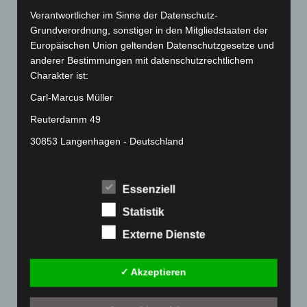
März 2022
(221)
Verantwortlicher im Sinne der Datenschutz-
Grundverordnung, sonstiger in den Mitgliedstaaten der
Februar 2022
(189)
Europäischen Union geltenden Datenschutzgesetze und
Januar 2022
(190)
anderer Bestimmungen mit datenschutzrechtlichem
Dezember 2021
(204)
Charakter ist:
November 2021
(215)
Carl-Marcus Müller
Oktober 2021
(171)
Reuterdamm 49
September 2021
(180)
30853 Langenhagen - Deutschland
August 2021
(154)
Telefon: 0511-215 6000
Juli 2021
(213)
Fax: 0511-866 789 33
Essenziell
Juni 2021
(198)
E-Mail:
Statistik
Mai 2021
(200)
Externe Dienste
April 2021
(163)
Cookies
März 2021
(228)
Die Internetseiten verwenden Cookies. Cookies sind
✓ Akzeptieren
Februar 2021
(189)
Textdateien, welche über einen Internetbrowser auf
einem Computersystem abgelegt und gespeichert
Januar 2021
(192)