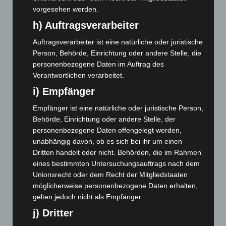
September 2024
(112)
vorgesehen werden.
August 2024
(107)
h) Auftragsverarbeiter
Juli 2024
(89)
Auftragsverarbeiter ist eine natürliche oder juristische
Juni 2024
(107)
Person, Behörde, Einrichtung oder andere Stelle, die
personenbezogene Daten im Auftrag des
Mai 2024
(149)
Verantwortlichen verarbeitet.
April 2024
(102)
i) Empfänger
März 2024
(103)
Empfänger ist eine natürliche oder juristische Person,
Februar 2024
(103)
Behörde, Einrichtung oder andere Stelle, der
Januar 2024
(111)
personenbezogene Daten offengelegt werden,
unabhängig davon, ob es sich bei ihr um einen
Dezember 2023
(130)
Dritten handelt oder nicht. Behörden, die im Rahmen
November 2023
(130)
eines bestimmten Untersuchungsauftrags nach dem
Oktober 2023
(114)
Unionsrecht oder dem Recht der Mitgliedstaaten
möglicherweise personenbezogene Daten erhalten,
September 2023
(133)
gelten jedoch nicht als Empfänger.
August 2023
(134)
j) Dritter
Juli 2023
(118)