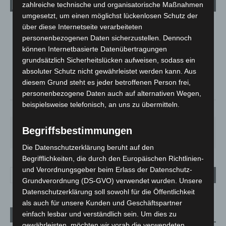
zahlreiche technische und organisatorische Maßnahmen
umgesetzt, um einen möglichst lückenlosen Schutz der
über diese Internetseite verarbeiteten
LANGENHAGEN
personenbezogenen Daten sicherzustellen. Dennoch
Klarer Himmel
können Internetbasierte Datenübertragungen
°
21.6
grundsätzlich Sicherheitslücken aufweisen, sodass ein
°
C
20.9
absoluter Schutz nicht gewährleistet werden kann. Aus
°
20.5
diesem Grund steht es jeder betroffenen Person frei,
personenbezogene Daten auch auf alternativen Wegen,
beispielsweise telefonisch, an uns zu übermitteln.
51%
1.8m/s
2%
SA.
SO.
MO.
DI.
MI.
Begriffsbestimmungen
21
°
34
°
29
°
23
°
26
°
Die Datenschutzerklärung beruht auf den
Begrifflichkeiten, die durch den Europäischen Richtlinien-
und Verordnungsgeber beim Erlass der Datenschutz-
Grundverordnung (DS-GVO) verwendet wurden. Unsere
Datenschutzerklärung soll sowohl für die Öffentlichkeit
als auch für unsere Kunden und Geschäftspartner
einfach lesbar und verständlich sein. Um dies zu
Aktuelle Beiträge
gewährleisten, möchten wir vorab die verwendeten