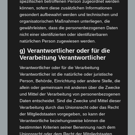
spezifischen betroffenen Person zugeordnet werden
Dezember 2025
(103)
können, sofern diese zusätzlichen Informationen
November 2025
(114)
gesondert aufbewahrt werden und technischen und
Oktober 2025
(112)
organisatorischen Maßnahmen unterliegen, die
gewährleisten, dass die personenbezogenen Daten
September 2025
(93)
nicht einer identifizierten oder identifizierbaren
August 2025
(90)
natürlichen Person zugewiesen werden.
Juli 2025
(90)
g) Verantwortlicher oder für die
Verarbeitung Verantwortlicher
Juni 2025
(103)
Mai 2025
(112)
Verantwortlicher oder für die Verarbeitung
Verantwortlicher ist die natürliche oder juristische
April 2025
(88)
Person, Behörde, Einrichtung oder andere Stelle, die
März 2025
(111)
allein oder gemeinsam mit anderen über die Zwecke
Februar 2025
(96)
und Mittel der Verarbeitung von personenbezogenen
Daten entscheidet. Sind die Zwecke und Mittel dieser
Januar 2025
(88)
Verarbeitung durch das Unionsrecht oder das Recht
Dezember 2024
(89)
der Mitgliedstaaten vorgegeben, so kann der
November 2024
(94)
Verantwortliche beziehungsweise können die
bestimmten Kriterien seiner Benennung nach dem
Oktober 2024
(93)
Unionsrecht oder dem Recht der Mitgliedstaaten