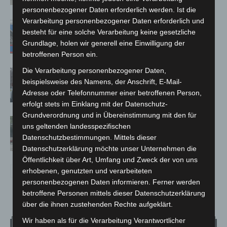
personenbezogener Daten erforderlich werden. Ist die
Verarbeitung personenbezogener Daten erforderlich und
Mann läuft mit Hockeyschläger über
besteht für eine solche Verarbeitung keine gesetzliche
A7 – Polizei sucht Zeugen
Grundlage, holen wir generell eine Einwilligung der
betroffenen Person ein.
Die Verarbeitung personenbezogener Daten,
Celle: Mensch stirbt bei Bagger-Unfall
beispielsweise des Namens, der Anschrift, E-Mail-
auf Baustelle
Adresse oder Telefonnummer einer betroffenen Person,
erfolgt stets im Einklang mit der Datenschutz-
Grundverordnung und in Übereinstimmung mit den für
Gasleitung bei McDonald’s-Umbau in
uns geltenden landesspezifischen
Langenhagen beschädigt
Datenschutzbestimmungen. Mittels dieser
Datenschutzerklärung möchte unser Unternehmen die
Öffentlichkeit über Art, Umfang und Zweck der von uns
erhobenen, genutzten und verarbeiteten
personenbezogenen Daten informieren. Ferner werden
betroffene Personen mittels dieser Datenschutzerklärung
über die ihnen zustehenden Rechte aufgeklärt.
Wir haben als für die Verarbeitung Verantwortlicher
Wetter