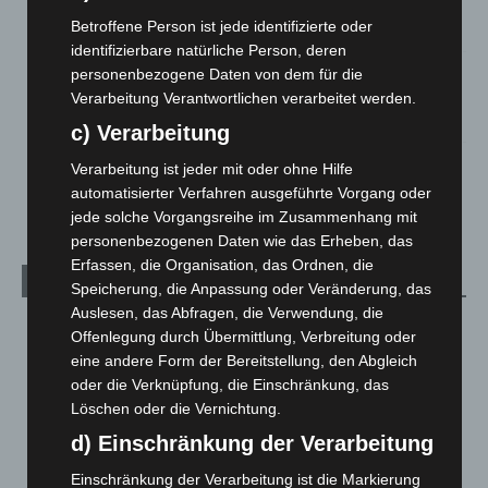
Roten Kreuz
Betroffene Person ist jede identifizierte oder
5. August 2026
identifizierbare natürliche Person, deren
Mann läuft mit Hockeyschläger über A7 – Polizei sucht
personenbezogene Daten von dem für die
Zeugen
Verarbeitung Verantwortlichen verarbeitet werden.
5. August 2026
c) Verarbeitung
Celle: Mensch stirbt bei Bagger-Unfall auf Baustelle
Verarbeitung ist jeder mit oder ohne Hilfe
5. August 2026
automatisierter Verfahren ausgeführte Vorgang oder
jede solche Vorgangsreihe im Zusammenhang mit
personenbezogenen Daten wie das Erheben, das
Erfassen, die Organisation, das Ordnen, die
Kategorien
Speicherung, die Anpassung oder Veränderung, das
Auslesen, das Abfragen, die Verwendung, die
Blaulicht
2.799
Offenlegung durch Übermittlung, Verbreitung oder
Corona-News
712
eine andere Form der Bereitstellung, den Abgleich
oder die Verknüpfung, die Einschränkung, das
Hannover und Region
5.039
Löschen oder die Vernichtung.
Langenhagen und Ortsteile
3.252
d) Einschränkung der Verarbeitung
Leserbriefe
1
Einschränkung der Verarbeitung ist die Markierung