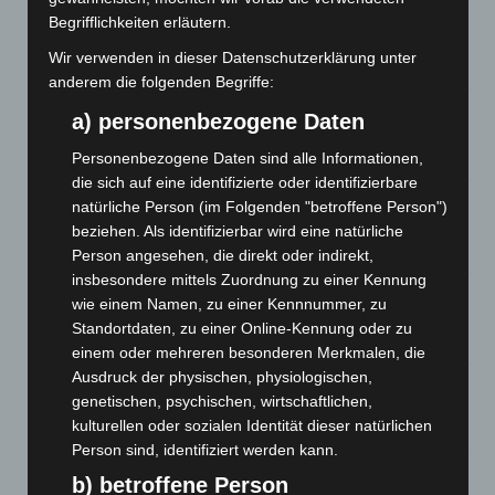
Kunst trifft Weingenuss: Barbara-Susann Mehring zeigt ihre
Begrifflichkeiten erläutern.
Werke im Jacques’ Wein-Depot Isernhagen
Wir verwenden in dieser Datenschutzerklärung unter
8. August 2026
anderem die folgenden Begriffe:
A2: Zweite Turbobaustelle startet zwischen Hannover-West
a) personenbezogene Daten
und Bothfeld
8. August 2026
Personenbezogene Daten sind alle Informationen,
die sich auf eine identifizierte oder identifizierbare
Niedersachsen: Feuerwehrkräfte kehren nach
natürliche Person (im Folgenden "betroffene Person")
Waldbrandeinsatz aus Spanien zurück
beziehen. Als identifizierbar wird eine natürliche
7. August 2026
Person angesehen, die direkt oder indirekt,
insbesondere mittels Zuordnung zu einer Kennung
Hannover: Erste Tigermücken-Population in Niedersachsen
wie einem Namen, zu einer Kennnummer, zu
entdeckt
Standortdaten, zu einer Online-Kennung oder zu
7. August 2026
einem oder mehreren besonderen Merkmalen, die
Ausdruck der physischen, physiologischen,
Brand im „Haus der Begegnung“ in Neuwarmbüchen schnell
genetischen, psychischen, wirtschaftlichen,
eingedämmt
kulturellen oder sozialen Identität dieser natürlichen
6. August 2026
Person sind, identifiziert werden kann.
Region Hannover: 21 neue Notfallsanitäter starten beim
b) betroffene Person