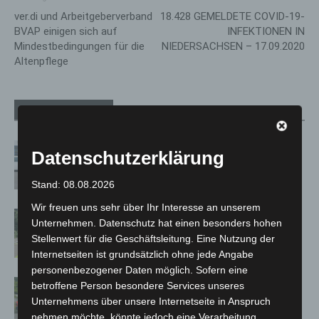
ver.di und Arbeitgeberverband
18.428 GEMELDETE COVID-19-
BVAP einigen sich auf
INFEKTIONEN IN
Mindestbedingungen für die
NIEDERSACHSEN – 17.09.2020
Altenpflege
Verwandte Artikel
Mehr vom Autor
Niedersachsen: Feuerwehrkräfte
Datenschutzerklärung
kehren nach Waldbrandeinsatz aus
Spanien zurück
Stand: 08.08.2026
Wir freuen uns sehr über Ihr Interesse an unserem
Brand im „Haus der Begegnung“ in
Unternehmen. Datenschutz hat einen besonders hohen
Neuwarmbüchen schnell eingedämmt
Stellenwert für die Geschäftsleitung. Eine Nutzung der
Internetseiten ist grundsätzlich ohne jede Angabe
personenbezogener Daten möglich. Sofern eine
Region Hannover: 21 neue
betroffene Person besondere Services unseres
Notfallsanitäter starten beim Roten
Unternehmens über unsere Internetseite in Anspruch
Kreuz
nehmen möchte, könnte jedoch eine Verarbeitung