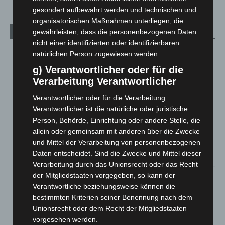
gesondert aufbewahrt werden und technischen und
organisatorischen Maßnahmen unterliegen, die
gewährleisten, dass die personenbezogenen Daten
Aktuelle Beiträge
nicht einer identifizierten oder identifizierbaren
Niedersachsen: Feuerwehrkräfte kehren nach
natürlichen Person zugewiesen werden.
Waldbrandeinsatz aus Spanien zurück
g) Verantwortlicher oder für die
7. August 2026
Verarbeitung Verantwortlicher
Hannover: Erste Tigermücken-Population in Niedersachsen
Verantwortlicher oder für die Verarbeitung
entdeckt
Verantwortlicher ist die natürliche oder juristische
7. August 2026
Person, Behörde, Einrichtung oder andere Stelle, die
allein oder gemeinsam mit anderen über die Zwecke
Brand im „Haus der Begegnung“ in Neuwarmbüchen schnell
und Mittel der Verarbeitung von personenbezogenen
eingedämmt
Daten entscheidet. Sind die Zwecke und Mittel dieser
6. August 2026
Verarbeitung durch das Unionsrecht oder das Recht
der Mitgliedstaaten vorgegeben, so kann der
Region Hannover: 21 neue Notfallsanitäter starten beim
Verantwortliche beziehungsweise können die
Roten Kreuz
bestimmten Kriterien seiner Benennung nach dem
5. August 2026
Unionsrecht oder dem Recht der Mitgliedstaaten
Mann läuft mit Hockeyschläger über A7 – Polizei sucht
vorgesehen werden.