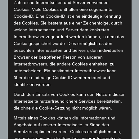
Zahlreiche Internetseiten und Server verwenden
November 2024
(94)
Cookies. Viele Cookies enthalten eine sogenannte
Oktober 2024
(93)
Cookie-ID. Eine Cookie-ID ist eine eindeutige Kennung
des Cookies. Sie besteht aus einer Zeichenfolge, durch
September 2024
(112)
welche Internetseiten und Server dem konkreten
August 2024
(107)
Internetbrowser zugeordnet werden können, in dem das
Cookie gespeichert wurde. Dies ermöglicht es den
Juli 2024
(89)
besuchten Internetseiten und Servern, den individuellen
Juni 2024
(107)
Browser der betroffenen Person von anderen
Mai 2024
(149)
Internetbrowsern, die andere Cookies enthalten, zu
unterscheiden. Ein bestimmter Internetbrowser kann
April 2024
(102)
über die eindeutige Cookie-ID wiedererkannt und
März 2024
(103)
identifiziert werden.
Februar 2024
(103)
Durch den Einsatz von Cookies kann den Nutzern dieser
Januar 2024
(111)
Internetseite nutzerfreundlichere Services bereitstellen,
die ohne die Cookie-Setzung nicht möglich wären.
Dezember 2023
(130)
Mittels eines Cookies können die Informationen und
November 2023
(130)
Angebote auf unserer Internetseite im Sinne des
Oktober 2023
(114)
Benutzers optimiert werden. Cookies ermöglichen uns,
September 2023
(133)
wie bereits erwähnt, die Benutzer unserer Internetseite