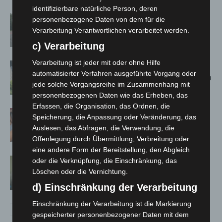
identifizierbare natürliche Person, deren
Hannover: Polizei stoppt 166
personenbezogene Daten von dem für die
Trunkenheitsfahrten bei
Verarbeitung Verantwortlichen verarbeitet werden.
Großkontrolle
c) Verarbeitung
Verarbeitung ist jeder mit oder ohne Hilfe
Schwarz Digits und Zscaler starten
automatisierter Verfahren ausgeführte Vorgang oder
souveräne Cloud-Sicherheitsplattform
jede solche Vorgangsreihe im Zusammenhang mit
für Europa
personenbezogenen Daten wie das Erheben, das
Erfassen, die Organisation, das Ordnen, die
Warn-App: Jeder Zweite weiß nach
Speicherung, die Anpassung oder Veränderung, das
Handy-Warnung nicht, was zu tun ist
Auslesen, das Abfragen, die Verwendung, die
Offenlegung durch Übermittlung, Verbreitung oder
eine andere Form der Bereitstellung, den Abgleich
Cyberkriminalität in Niedersachsen
oder die Verknüpfung, die Einschränkung, das
Löschen oder die Vernichtung.
bleibt auf hohem Niveau
d) Einschränkung der Verarbeitung
Einschränkung der Verarbeitung ist die Markierung
gespeicherter personenbezogener Daten mit dem