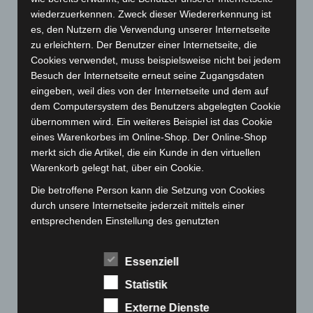
wiederzuerkennen. Zweck dieser Wiedererkennung ist
August 2023
(134)
es, den Nutzern die Verwendung unserer Internetseite
Juli 2023
(118)
zu erleichtern. Der Benutzer einer Internetseite, die
Juni 2023
(142)
Cookies verwendet, muss beispielsweise nicht bei jedem
Besuch der Internetseite erneut seine Zugangsdaten
Mai 2023
(139)
eingeben, weil dies von der Internetseite und dem auf
April 2023
(155)
dem Computersystem des Benutzers abgelegten Cookie
März 2023
(174)
übernommen wird. Ein weiteres Beispiel ist das Cookie
eines Warenkorbes im Online-Shop. Der Online-Shop
Februar 2023
(154)
merkt sich die Artikel, die ein Kunde in den virtuellen
Januar 2023
(140)
Warenkorb gelegt hat, über ein Cookie.
Dezember 2022
(130)
Die betroffene Person kann die Setzung von Cookies
November 2022
(167)
durch unsere Internetseite jederzeit mittels einer
entsprechenden Einstellung des genutzten
Oktober 2022
(166)
Internetbrowsers verhindern und damit der Setzung von
September 2022
(205)
Cookies dauerhaft widersprechen. Ferner können
Essenziell
bereits gesetzte Cookies jederzeit über einen
August 2022
(166)
Internetbrowser oder andere Softwareprogramme
Statistik
Juli 2022
(133)
gelöscht werden. Dies ist in allen gängigen
Externe Dienste
Juni 2022
(167)
Internetbrowsern möglich. Deaktiviert die betroffene