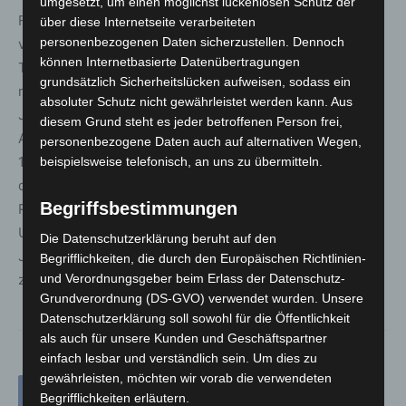
umgesetzt, um einen möglichst lückenlosen Schutz der
Für die Mitgliedsunternehmen des BVAP haben sich
über diese Internetseite verarbeiteten
personenbezogenen Daten sicherzustellen. Dennoch
ver.di und der Arbeitgeberverband zudem auf einen
können Internetbasierte Datenübertragungen
Tarifvertrag für Auszubildende geeinigt, der allerdings
grundsätzlich Sicherheitslücken aufweisen, sodass ein
nicht erstreckt werden kann. Ab Anfang kommenden
absoluter Schutz nicht gewährleistet werden kann. Aus
Jahres sieht dieser Tarifvertrag je nach
diesem Grund steht es jeder betroffenen Person frei,
Ausbildungsjahr eine Vergütung zwischen 1.100 und
personenbezogene Daten auch auf alternativen Wegen,
1.250 Euro monatlich vor. Im September 2022 steigen
beispielsweise telefonisch, an uns zu übermitteln.
diese Beträge auf 1.250 bis 1.400 Euro. Hinzu kommen
Begriffsbestimmungen
Regelungen zu Einsätzen vor und nach
Unterrichtsphasen und Zuschlägen sowie eine
Die Datenschutzerklärung beruht auf den
Jahressonderzahlung, freie Tage
Begrifflichkeiten, die durch den Europäischen Richtlinien-
und Verordnungsgeber beim Erlass der Datenschutz-
zur Prüfungsvorbereitung und 28 Urlaubstage im Jahr.
Grundverordnung (DS-GVO) verwendet wurden. Unsere
Datenschutzerklärung soll sowohl für die Öffentlichkeit
als auch für unsere Kunden und Geschäftspartner
einfach lesbar und verständlich sein. Um dies zu
gewährleisten, möchten wir vorab die verwendeten
Begrifflichkeiten erläutern.