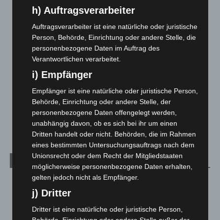
Zeugen
h) Auftragsverarbeiter
5. August 2026
Auftragsverarbeiter ist eine natürliche oder juristische
Celle: Mensch stirbt bei Bagger-Unfall auf Baustelle
Person, Behörde, Einrichtung oder andere Stelle, die
5. August 2026
personenbezogene Daten im Auftrag des
Verantwortlichen verarbeitet.
Gasleitung bei McDonald’s-Umbau in Langenhagen
i) Empfänger
beschädigt
5. August 2026
Empfänger ist eine natürliche oder juristische Person,
Behörde, Einrichtung oder andere Stelle, der
Anklage nach Abschaltung von „Archetyp Market“ erhoben
personenbezogene Daten offengelegt werden,
3. August 2026
unabhängig davon, ob es sich bei ihr um einen
Dritten handelt oder nicht. Behörden, die im Rahmen
eines bestimmten Untersuchungsauftrags nach dem
Unionsrecht oder dem Recht der Mitgliedstaaten
Kategorien
möglicherweise personenbezogene Daten erhalten,
gelten jedoch nicht als Empfänger.
Blaulicht
2.799
j) Dritter
Corona-News
712
Dritter ist eine natürliche oder juristische Person,
Hannover und Region
5.037
Behörde, Einrichtung oder andere Stelle außer der