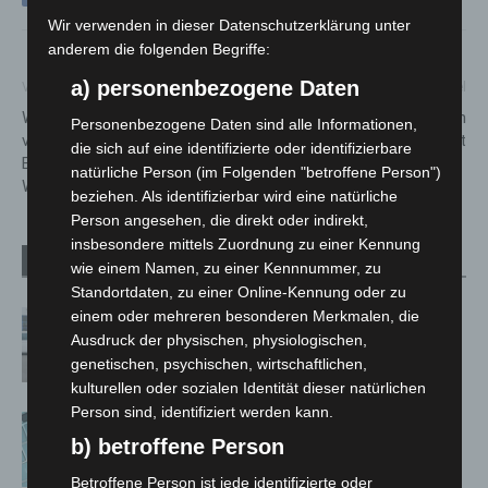
Wir verwenden in dieser Datenschutzerklärung unter
anderem die folgenden Begriffe:
a) personenbezogene Daten
Vorheriger Artikel
Nächster Artikel
Walsroder Dreieck: Verbindung
Feuer zerstört Gartenlaube in
Personenbezogene Daten sind alle Informationen,
von Hannover (A 7) in Richtung
Hannovers Südstadt
die sich auf eine identifizierte oder identifizierbare
Bremen (A 27) am
natürliche Person (im Folgenden "betroffene Person")
Wochenende gesperrt
beziehen. Als identifizierbar wird eine natürliche
Person angesehen, die direkt oder indirekt,
insbesondere mittels Zuordnung zu einer Kennung
Verwandte Artikel
Mehr vom Autor
wie einem Namen, zu einer Kennnummer, zu
Standortdaten, zu einer Online-Kennung oder zu
einem oder mehreren besonderen Merkmalen, die
Niedersachsen: Feuerwehrkräfte
Ausdruck der physischen, physiologischen,
kehren nach Waldbrandeinsatz aus
genetischen, psychischen, wirtschaftlichen,
Spanien zurück
kulturellen oder sozialen Identität dieser natürlichen
Person sind, identifiziert werden kann.
Anklage nach Abschaltung von
b) betroffene Person
„Archetyp Market“ erhoben
Betroffene Person ist jede identifizierte oder