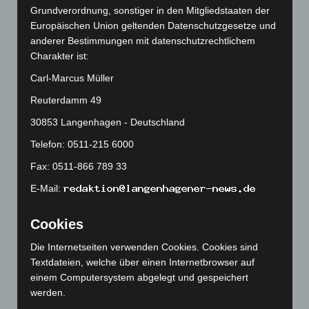
Grundverordnung, sonstiger in den Mitgliedstaaten der
Februar 2026
(109)
Europäischen Union geltenden Datenschutzgesetze und
Januar 2026
(122)
anderer Bestimmungen mit datenschutzrechtlichem
Dezember 2025
(103)
Charakter ist:
November 2025
(114)
Carl-Marcus Müller
Oktober 2025
(112)
Reuterdamm 49
September 2025
(93)
30853 Langenhagen - Deutschland
August 2025
(90)
Telefon: 0511-215 6000
Juli 2025
(90)
Fax: 0511-866 789 33
Juni 2025
(103)
E-Mail:
Mai 2025
(112)
April 2025
(88)
Cookies
März 2025
(111)
Die Internetseiten verwenden Cookies. Cookies sind
Februar 2025
(96)
Textdateien, welche über einen Internetbrowser auf
einem Computersystem abgelegt und gespeichert
Januar 2025
(88)
werden.
Dezember 2024
(89)