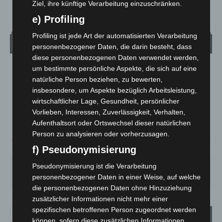
Ziel, ihre künftige Verarbeitung einzuschränken.
e) Profiling
Profiling ist jede Art der automatisierten Verarbeitung
Wetter
personenbezogener Daten, die darin besteht, dass
diese personenbezogenen Daten verwendet werden,
um bestimmte persönliche Aspekte, die sich auf eine
LANGENHAGEN
natürliche Person beziehen, zu bewerten,
Überwiegend Bewölkt
insbesondere, um Aspekte bezüglich Arbeitsleistung,
°
15.5
wirtschaftlicher Lage, Gesundheit, persönlicher
°
C
13.9
Vorlieben, Interessen, Zuverlässigkeit, Verhalten,
°
13.3
Aufenthaltsort oder Ortswechsel dieser natürlichen
Person zu analysieren oder vorherzusagen.
f) Pseudonymisierung
90%
1m/s
84%
Pseudonymisierung ist die Verarbeitung
SA.
SO.
MO.
DI.
MI.
27
°
34
°
27
°
23
°
20
°
personenbezogener Daten in einer Weise, auf welche
die personenbezogenen Daten ohne Hinzuziehung
zusätzlicher Informationen nicht mehr einer
spezifischen betroffenen Person zugeordnet werden
können, sofern diese zusätzlichen Informationen