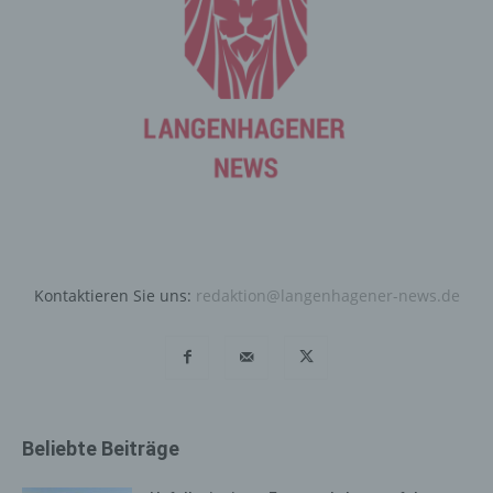
Datensicherheit in unserem Unternehmen zu erhöhen,
um letztlich ein optimales Schutzniveau für die von uns
verarbeiteten personenbezogenen Daten
sicherzustellen. Die anonymen Daten der Server-Logfiles
werden getrennt von allen durch eine betroffene Person
angegebenen personenbezogenen Daten gespeichert.
Registrierung auf unserer
Internetseite
Die betroffene Person hat die Möglichkeit, sich auf der
Internetseite des für die Verarbeitung Verantwortlichen
Kontaktieren Sie uns:
redaktion@langenhagener-news.de
unter Angabe von personenbezogenen Daten zu
registrieren. Welche personenbezogenen Daten dabei
an den für die Verarbeitung Verantwortlichen übermittelt
werden, ergibt sich aus der jeweiligen Eingabemaske,
die für die Registrierung verwendet wird. Die von der
betroffenen Person eingegebenen personenbezogenen
Beliebte Beiträge
Daten werden ausschließlich für die interne Verwendung
bei dem für die Verarbeitung Verantwortlichen und für