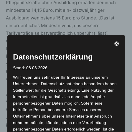
Pflegehilfskräfte ohne Ausbildung erhalten demnach
mindestens 14,15 Euro, mit ein- biszweijähriger
Ausbildung wenigstens 15 Euro pro Stunde. „Das ist
ein ordentliches Mindestniveau, das bessere
Tarifverträge selbstverständlich unberührt lässt“,
erläuterte Bühler. „Dem Lohndumping insbesondere von
kommerziellen Trägern wird so ein
Datenschutzerklärung
Riegel vorgeschoben.“ Außer den Stundenlöhnen haben
sich ver.di und BVAP auch auf ein Urlaubsgeld von 500
Stand: 08.08.2026
Euro für Vollzeitbeschäftigte sowie einen Jahresurlaub
Wir freuen uns sehr über Ihr Interesse an unserem
von mindestens 28 Tagen geeinigt.
Unternehmen. Datenschutz hat einen besonders hohen
Stellenwert für die Geschäftsleitung. Eine Nutzung der
Anders als beim Pflegemindestlohn sieht das
Internetseiten ist grundsätzlich ohne jede Angabe
Verhandlungsergebnis von Anfang an in Ost- und
personenbezogener Daten möglich. Sofern eine
Westdeutschland die gleiche Bezahlung vor. „Zum 30.
betroffene Person besondere Services unseres
Unternehmens über unsere Internetseite in Anspruch
Jahrestag der Vereinigung Deutschlands wollen wir auf
nehmen möchte, könnte jedoch eine Verarbeitung
keinen Fall eine schlechtere Bezahlung der Kolleginnen
personenbezogener Daten erforderlich werden. Ist die