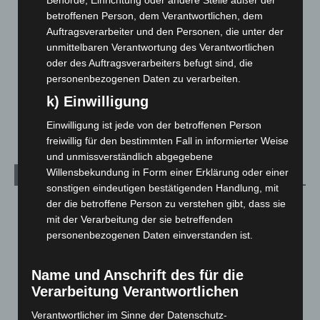
Langenhagen und Ortsteile
3.250
betroffenen Person, dem Verantwortlichen, dem
Leserbriefe
1
Auftragsverarbeiter und den Personen, die unter der
unmittelbaren Verantwortung des Verantwortlichen
Menschen
2
oder des Auftragsverarbeiters befugt sind, die
Über uns
1
personenbezogenen Daten zu verarbeiten.
Veranstaltungen
1.887
k) Einwilligung
Welt
1.270
Einwilligung ist jede von der betroffenen Person
freiwillig für den bestimmten Fall in informierter Weise
und unmissverständlich abgegebene
Willensbekundung in Form einer Erklärung oder einer
Archiv
sonstigen eindeutigen bestätigenden Handlung, mit
der die betroffene Person zu verstehen gibt, dass sie
August 2026
(12)
mit der Verarbeitung der sie betreffenden
Juli 2026
(73)
personenbezogenen Daten einverstanden ist.
Juni 2026
(139)
Mai 2026
(99)
Name und Anschrift des für die
Verarbeitung Verantwortlichen
April 2026
(99)
März 2026
(115)
Verantwortlicher im Sinne der Datenschutz-