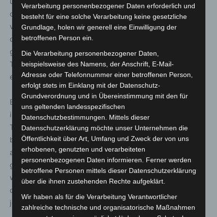
und Kollegen im Osten zulassen“, so Bühler. Nicht
Verarbeitung personenbezogener Daten erforderlich und
durchsetzbar gewesen sei hingegen dieEinbeziehung
besteht für eine solche Verarbeitung keine gesetzliche
von Beschäftigten über den Geltungsbereich
Grundlage, holen wir generell eine Einwilligung der
betroffenen Person ein.
der Pflegemindestlohnverordnung hinaus. „Das ist ein
großer Wermutstropfen, denn die Beschäftigten in
Die Verarbeitung personenbezogener Daten,
Technik, Reinigung und anderen Bereichen sind
beispielsweise des Namens, der Anschrift, E-Mail-
Adresse oder Telefonnummer einer betroffenen Person,
ebenfalls unerlässlich.“
erfolgt stets im Einklang mit der Datenschutz-
Grundverordnung und in Übereinstimmung mit den für
Bühler rief die kommerziellen Pflegeunternehmen auf,
uns geltenden landesspezifischen
ihren Widerstand gegen einen flächendeckenden
Datenschutzbestimmungen. Mittels dieser
Tarifvertrag endlich aufzugeben. „Die Altenpflege
Datenschutzerklärung möchte unser Unternehmen die
Öffentlichkeit über Art, Umfang und Zweck der von uns
braucht gute Arbeitsbedingungen und eine
erhobenen, genutzten und verarbeiteten
angemessene Bezahlung. Nur so werden sich in Zukunft
personenbezogenen Daten informieren. Ferner werden
genug Menschen für diesen so wichtigen und
betroffene Personen mittels dieser Datenschutzerklärung
wunderbaren Beruf finden“, betonte
über die ihnen zustehenden Rechte aufgeklärt.
dieGewerkschafterin. „Wer eine gute Pflege will, muss
Wir haben als für die Verarbeitung Verantwortlicher
jetzt mitziehen.“
zahlreiche technische und organisatorische Maßnahmen