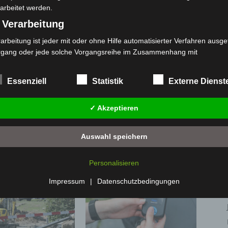
arbeitet werden.
 Verarbeitung
arbeitung ist jeder mit oder ohne Hilfe automatisierter Verfahren ausge
rgang oder jede solche Vorgangsreihe im Zusammenhang mit
rsonenbezogenen Daten wie das Erheben, das Erfassen, die Organisat
s Ordnen, die Speicherung, die Anpassung oder Veränderung, das Aus
Essenziell
Statistik
Externe Dienst
Nächster Artikel
 Abfragen, die Verwendung, die Offenlegung durch Übermittlung, Verb
r eine andere Form der Bereitstellung, den Abgleich oder die Verknüp
Amtliche Verkündung in Niedersachsen wird ab
✓ Akzeptieren
 Einschränkung, das Löschen oder die Vernichtung.
dem 1. Januar 2024 digital
) Einschränkung der Verarbeitung
Auswahl speichern
schränkung der Verarbeitung ist die Markierung gespeicherter
sonenbezogener Daten mit dem Ziel, ihre künftige Verarbeitung
Personalisieren
nzuschränken.
 Profiling
Impressum
|
Datenschutzbedingungen
filing ist jede Art der automatisierten Verarbeitung personenbezogener
ten, die darin besteht, dass diese personenbezogenen Daten verwend
den, um bestimmte persönliche Aspekte, die sich auf eine natürliche 