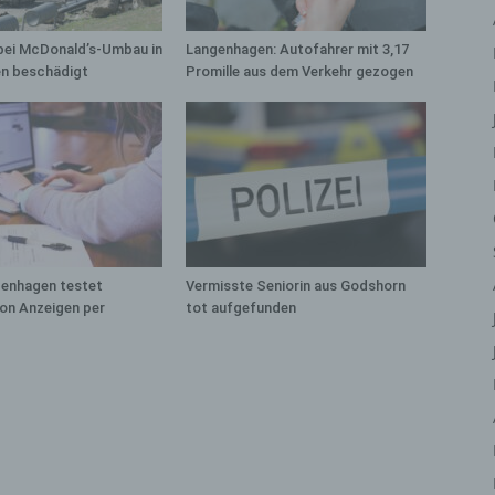
iehen, zu bewerten, insbesondere, um Aspekte bezüglich Arbeitsleistu
tschaftlicher Lage, Gesundheit, persönlicher Vorlieben, Interessen,
bei McDonald’s-Umbau in
Langenhagen: Autofahrer mit 3,17
erlässigkeit, Verhalten, Aufenthaltsort oder Ortswechsel dieser natürli
n beschädigt
Promille aus dem Verkehr gezogen
rson zu analysieren oder vorherzusagen.
) Pseudonymisierung
eudonymisierung ist die Verarbeitung personenbezogener Daten in ein
ise, auf welche die personenbezogenen Daten ohne Hinzuziehung
ätzlicher Informationen nicht mehr einer spezifischen betroffenen Per
geordnet werden können, sofern diese zusätzlichen Informationen ges
fbewahrt werden und technischen und organisatorischen Maßnahmen
erliegen, die gewährleisten, dass die personenbezogenen Daten nicht 
genhagen testet
Vermisste Seniorin aus Godshorn
ntifizierten oder identifizierbaren natürlichen Person zugewiesen werde
on Anzeigen per
tot aufgefunden
 Verantwortlicher oder für die Verarbeitung
rantwortlicher
antwortlicher oder für die Verarbeitung Verantwortlicher ist die natürlic
r juristische Person, Behörde, Einrichtung oder andere Stelle, die allei
meinsam mit anderen über die Zwecke und Mittel der Verarbeitung von
rsonenbezogenen Daten entscheidet. Sind die Zwecke und Mittel diese
arbeitung durch das Unionsrecht oder das Recht der Mitgliedstaaten