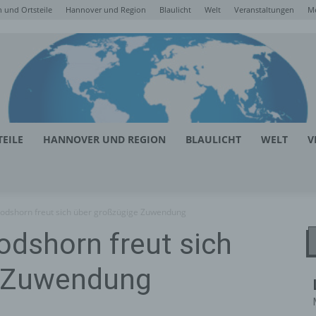
 und Ortsteile
Hannover und Region
Blaulicht
Welt
Veranstaltungen
M
EILE
HANNOVER UND REGION
BLAULICHT
WELT
V
odshorn freut sich über großzügige Zuwendung
dshorn freut sich
e Zuwendung