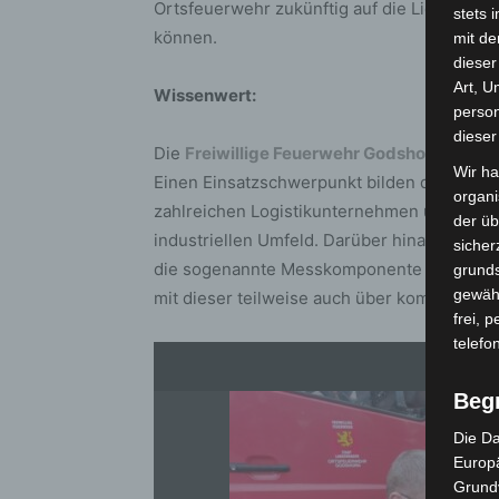
Ortsfeuerwehr zukünftig auf die Liegensc
stets 
können.
mit de
dieser
Art, U
Wissenwert:
person
dieser
Die
Freiwillige Feuerwehr Godshorn
rückt i
Wir ha
Einen Einsatzschwerpunkt bilden dabei auc
organ
zahlreichen Logistikunternehmen und weit
der üb
industriellen Umfeld. Darüber hinaus stel
sicher
die sogenannte Messkomponente des Gefah
grunds
gewähr
mit dieser teilweise auch über kommunale 
frei, 
telefo
Beg
Die Da
Europä
Grund