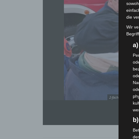
sowohl
einfac
die ve
Wir ve
Begrif
a
Per
ode
bez
ode
Na
od
phy
2-faches Dankeschön
kul
we
b)
Bet
de