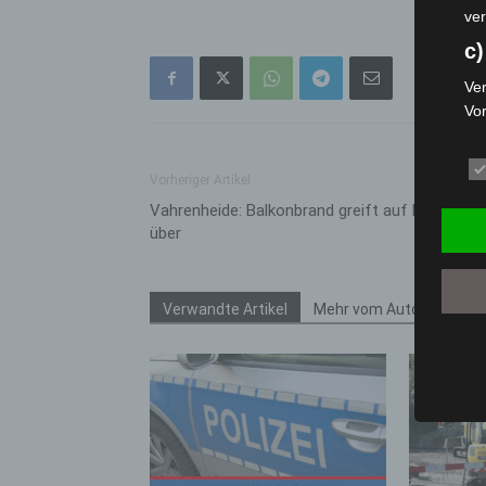
ver
c)
Ver
Vo
pe
da
Vorheriger Artikel
das
ode
Vahrenheide: Balkonbrand greift auf Dachstuhl
die
über
d
Ein
Verwandte Artikel
Mehr vom Autor
per
ei
e)
Pro
Da
wer