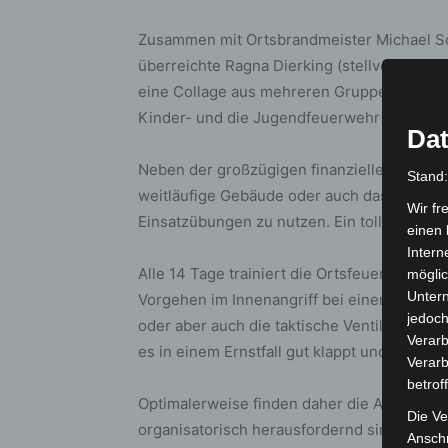
Zusammen mit Ortsbrandmeister Michael Sch
überreichte Ragna Dierking (stellvertrete
eine Collage aus mehreren Gruppenbildern 
Kinder- und die Jugendfeuerwehr Godshor
Dat
Neben der großzügigen finanziellen Zuwen
Stand
weitläufige Gebäude oder auch das Außenge
Wir fr
Einsatzübungen zu nutzen. Ein tolles Angeb
einen 
Intern
Alle 14 Tage trainiert die Ortsfeuerwehr d
möglic
Unter
Vorgehen im Innenangriff bei einem vorl
jedoch
oder aber auch die taktische Ventilation mit
Verarb
es in einem Ernstfall gut klappt und jeder we
Verarb
betrof
Optimalerweise finden daher die Ausbildungs
Die Ve
organisatorisch herausfordernd sind. Insof
Anschr