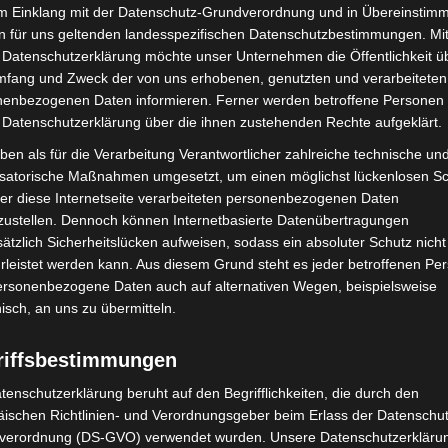
haft der HS-C. Hempelmann KG zurückgreifen zu
im Einklang mit der Datenschutz-Grundverordnung und in Übereinstim
n für uns geltenden landesspezifischen Datenschutzbestimmungen. Mit
 Datenschutzerklärung möchte unser Unternehmen die Öffentlichkeit ü
mfang und Zweck der von uns erhobenen, genutzten und verarbeiteten
enbezogenen Daten informieren. Ferner werden betroffene Personen 
 Datenschutzerklärung über die ihnen zustehenden Rechte aufgeklärt.
m Jahr durchschnittlich zu ca. 120 Einsätzen aus.
ben als für die Verarbeitung Verantwortlicher zahlreiche technische un
h die weitläufigen Gewerbegebiete mit ihren
isatorische Maßnahmen umgesetzt, um einen möglichst lückenlosen S
eren Betrieben aus dem handwerklichen und
er diese Internetseite verarbeiteten personenbezogenen Daten
lt die Ortsfeuerwehr mit dem Gerätewagen Messtechnik
zustellen. Dennoch können Internetbasierte Datenübertragungen
rgutzuges der Stadtfeuerwehr Langenhagen und ist
ätzlich Sicherheitslücken aufweisen, sodass ein absoluter Schutz nicht
leistet werden kann. Aus diesem Grund steht es jeder betroffenen Pe
Grenzen hinweg tätig.
personenbezogene Daten auch auf alternativen Wegen, beispielsweise
nisch, an uns zu übermitteln.
1
von 1
riffsbestimmungen
tenschutzerklärung beruht auf den Begrifflichkeiten, die durch den
ischen Richtlinien- und Verordnungsgeber beim Erlass der Datenschut
verordnung (DS-GVO) verwendet wurden. Unsere Datenschutzerklärun