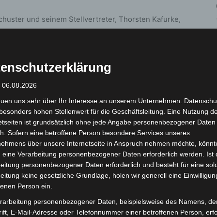
uster und seinem Stellvertreter, Thorsten Kafurke,
nde Jugendfeuerwehrwartin) in der Vorweihnachtszeit
der Ortsfeuerwehr. Von der Spende profitieren die
n.
enschutzerklärung
dung bot Geschäftsführer Jahn auch an das
: 06.08.2026
lände für Ausbildungsdienste oder realitätsnahe
euen uns sehr über Ihr Interesse an unserem Unternehmen. Datenschu
ot!
besonders hohen Stellenwert für die Geschäftsleitung. Eine Nutzung d
etseiten ist grundsätzlich ohne jede Angabe personenbezogener Daten
ie grundlegenden Algorithmen, wie zum Beispiel das
h. Sofern eine betroffene Person besondere Services unseres
nehmens über unsere Internetseite in Anspruch nehmen möchte, könnt
iegenden Brandgeschehen, das Schlauchmanagement
 eine Verarbeitung personenbezogener Daten erforderlich werden. Ist 
 Hochdrucklüftern. Es muss viel trainiert werden, damit
eitung personenbezogener Daten erforderlich und besteht für eine sol
iß, was er zu tun hat.
eitung keine gesetzliche Grundlage, holen wir generell eine Einwilligun
fenen Person ein.
einheiten in Objekten statt, die baulich und
rarbeitung personenbezogener Daten, beispielsweise des Namens, de
ern freuen sich die Ausbildungsverantwortlichen der
ift, E-Mail-Adresse oder Telefonnummer einer betroffenen Person, erfo