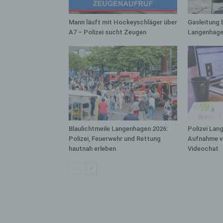
bez
wir
Mann läuft mit Hockeyschläger über
Gasleitung 
Zuv
A7 – Polizei sucht Zeugen
Langenhage
Pe
f
Ps
We
zus
zu
au
unt
Blaulichtmeile Langenhagen 2026:
Polizei Lan
ide
Polizei, Feuerwehr und Rettung
Aufnahme v
g)
hautnah erleben
Videochat
Ve
Ver
ode
ge
pe
Ver