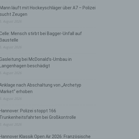
Mann läuft mit Hockeyschläger über A7 – Polizei
sucht Zeugen
5. August 2026
Celle: Mensch stirbt bei Bagger-Unfall auf
Baustelle
5. August 2026
Gasleitung bei McDonald’s-Umbau in
Langenhagen beschädigt
5. August 2026
Anklage nach Abschaltung von „Archetyp
Market“ erhoben
3. August 2026
Hannover: Polizei stoppt 166
Trunkenheitsfahrten bei Großkontrolle
2. August 2026
Hannover Klassik Open Air 2026: Französische