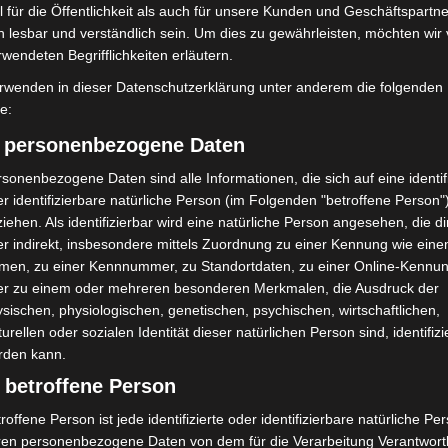
 für die Öffentlichkeit als auch für unsere Kunden und Geschäftspartne
h lesbar und verständlich sein. Um dies zu gewährleisten, möchten wir
rwendeten Begrifflichkeiten erläutern.
rwenden in dieser Datenschutzerklärung unter anderem die folgenden
fe:
) personenbezogene Daten
sonenbezogene Daten sind alle Informationen, die sich auf eine identifi
r identifizierbare natürliche Person (im Folgenden "betroffene Person"
iehen. Als identifizierbar wird eine natürliche Person angesehen, die di
r indirekt, insbesondere mittels Zuordnung zu einer Kennung wie ein
men, zu einer Kennnummer, zu Standortdaten, zu einer Online-Kennu
er zu einem oder mehreren besonderen Merkmalen, die Ausdruck der
sischen, physiologischen, genetischen, psychischen, wirtschaftlichen,
 für großzügige Spende an die Feuerwehr Godshorn. - Foto: Feuerwehr Godshorn
turellen oder sozialen Identität dieser natürlichen Person sind, identifizi
rden kann.
 betroffene Person
roffene Person ist jede identifizierte oder identifizierbare natürliche Pe
ren personenbezogene Daten von dem für die Verarbeitung Verantwort