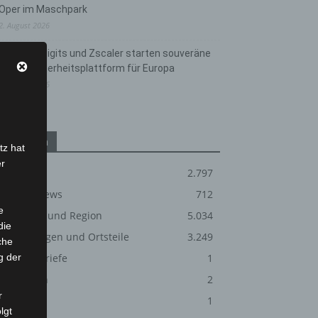
Oper im Maschpark
2. August 2026
Schwarz Digits und Zscaler starten souveräne
Cloud-Sicherheitsplattform für Europa
2. August 2026
Kategorien
tz hat
er
Blaulicht
2.797
Corona-News
712
e
Hannover und Region
5.034
die
Langenhagen und Ortsteile
3.249
che
g der
Leserbriefe
1
Menschen
2
r
Über uns
1
lgt