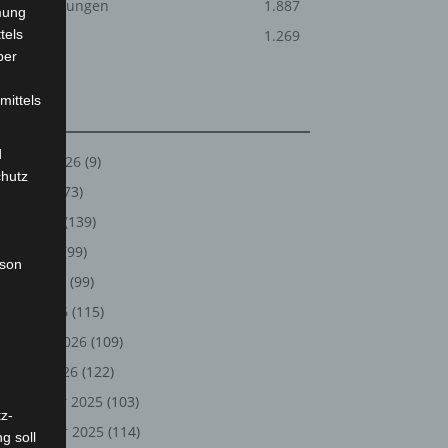
Veranstaltungen
1.887
mung
tels
Welt
1.269
ber
mittels
Archiv
d
August 2026
(9)
chutz
Juli 2026
(73)
Juni 2026
(139)
Mai 2026
(99)
rson
April 2026
(99)
März 2026
(115)
Februar 2026
(109)
Januar 2026
(122)
Dezember 2025
(103)
z-
November 2025
(114)
g soll