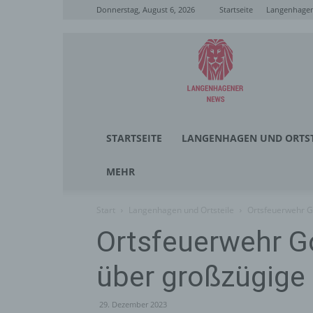
Donnerstag, August 6, 2026
Startseite
Langenhagen
Langenhagener
News
STARTSEITE
LANGENHAGEN UND ORTST
MEHR
Start
Langenhagen und Ortsteile
Ortsfeuerwehr G
Ortsfeuerwehr Go
über großzügig
29. Dezember 2023