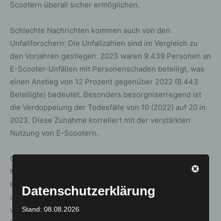
Scootern überall sicher ermöglichen.
Schlechte Nachrichten kommen auch von den
Unfallforschern: Die Unfallzahlen sind im Vergleich zu
den Vorjahren gestiegen. 2023 waren 9.439 Personen an
E-Scooter-Unfällen mit Personenschaden beteiligt, was
einen Anstieg von 12 Prozent gegenüber 2022 (8.443
Beteiligte) bedeutet. Besonders besorgniserregend ist
die Verdoppelung der Todesfälle von 10 (2022) auf 20 in
2023. Diese Zunahme korreliert mit der verstärkten
Nutzung von E-Scootern.
Grundsätzlich haben E-Scooter ihre Berechtigung im
Mobilitäts-Mix und stellen eine Alternative für
Kurzstrecken oder zur Überbrückung der „letzten Meile“
Datenschutzerklärung
dar. Um Konflikten mit anderen Verkehrsteilnehmern
Stand: 08.08.2026
vorzubeugen und die Entwicklung dieser neuen