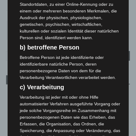
Standortdaten, zu einer Online-Kennung oder zu
einem oder mehreren besonderen Merkmalen, die
69%
1.8m/s
9%
Ausdruck der physischen, physiologischen,
genetischen, psychischen, wirtschaftlichen,
SA.
SO.
MO.
DI.
MI.
kulturellen oder sozialen Identität dieser natürlichen
27
°
34
°
28
°
22
°
26
°
Person sind, identifiziert werden kann.
b) betroffene Person
Betroffene Person ist jede identifizierte oder
identifizierbare natürliche Person, deren
personenbezogene Daten von dem für die
Verarbeitung Verantwortlichen verarbeitet werden.
Aktuelle Beiträge
c) Verarbeitung
Kunst trifft Weingenuss: Barbara-Susann Mehring zeigt ihre
Verarbeitung ist jeder mit oder ohne Hilfe
Werke im Jacques’ Wein-Depot Isernhagen
automatisierter Verfahren ausgeführte Vorgang oder
8. August 2026
jede solche Vorgangsreihe im Zusammenhang mit
A2: Zweite Turbobaustelle startet zwischen Hannover-West
personenbezogenen Daten wie das Erheben, das
und Bothfeld
Erfassen, die Organisation, das Ordnen, die
8. August 2026
Speicherung, die Anpassung oder Veränderung, das