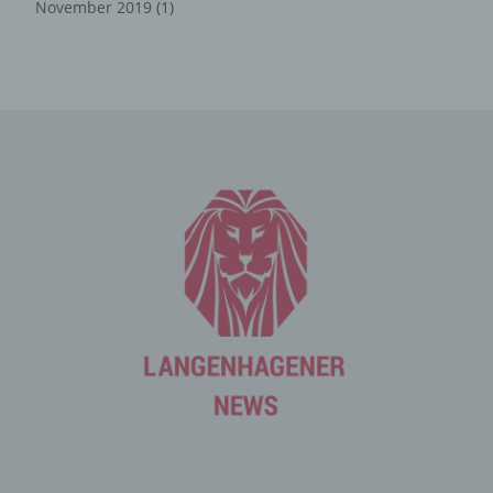
November 2019
(1)
Die betroffene Person kann die Setzung von Cookies
durch unsere Internetseite jederzeit mittels einer
entsprechenden Einstellung des genutzten
Internetbrowsers verhindern und damit der Setzung von
Cookies dauerhaft widersprechen. Ferner können
bereits gesetzte Cookies jederzeit über einen
Internetbrowser oder andere Softwareprogramme
gelöscht werden. Dies ist in allen gängigen
Internetbrowsern möglich. Deaktiviert die betroffene
Person die Setzung von Cookies in dem genutzten
Internetbrowser, sind unter Umständen nicht alle
Funktionen unserer Internetseite vollumfänglich nutzbar.
Erfassung von allgemeinen Daten
und Informationen
Die Internetseite erfasst mit jedem Aufruf der
Internetseite durch eine betroffene Person oder ein
automatisiertes System eine Reihe von allgemeinen
Daten und Informationen. Diese allgemeinen Daten und