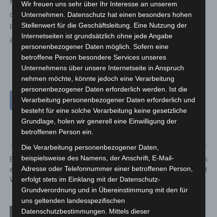
Mobilitätsform positiv zu gestalten, unterstützt der ADAC
Wir freuen uns sehr über Ihr Interesse an unserem
den Ausbau und die Modernisierung der
Unternehmen. Datenschutz hat einen besonders hohen
Stellenwert für die Geschäftsleitung. Eine Nutzung der
Radfahrinfrastruktur und das Abstellen an
Internetseiten ist grundsätzlich ohne jede Angabe
ausgewiesenen Stellflächen.
personenbezogener Daten möglich. Sofern eine
betroffene Person besondere Services unseres
Unternehmens über unsere Internetseite in Anspruch
nehmen möchte, könnte jedoch eine Verarbeitung
personenbezogener Daten erforderlich werden. Ist die
Verarbeitung personenbezogener Daten erforderlich und
besteht für eine solche Verarbeitung keine gesetzliche
Grundlage, holen wir generell eine Einwilligung der
betroffenen Person ein.
Vorheriger Artikel
Nächster Artikel
Die Verarbeitung personenbezogener Daten,
beispielsweise des Namens, der Anschrift, E-Mail-
Brand eines Kiosk der
Naturbad Hainholz in den
Adresse oder Telefonnummer einer betroffenen Person,
ehemaligen Radrennbahn
Sommerferien geöffnet
erfolgt stets im Einklang mit der Datenschutz-
Wülfel
Grundverordnung und in Übereinstimmung mit den für
uns geltenden landesspezifischen
Datenschutzbestimmungen. Mittels dieser
Verwandte Artikel
Mehr vom Autor