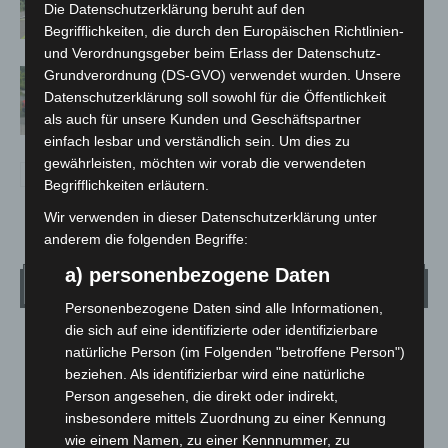
Neuwarmbüchen schnell eingedämmt
Die Datenschutzerklärung beruht auf den
Begrifflichkeiten, die durch den Europäischen Richtlinien-
und Verordnungsgeber beim Erlass der Datenschutz-
Grundverordnung (DS-GVO) verwendet wurden. Unsere
Region Hannover: 21 neue
Datenschutzerklärung soll sowohl für die Öffentlichkeit
Notfallsanitäter starten beim Roten
als auch für unsere Kunden und Geschäftspartner
Kreuz
einfach lesbar und verständlich sein. Um dies zu
gewährleisten, möchten wir vorab die verwendeten
Begrifflichkeiten erläutern.
Wir verwenden in dieser Datenschutzerklärung unter
anderem die folgenden Begriffe:
a) personenbezogene Daten
Wetter
Personenbezogene Daten sind alle Informationen,
die sich auf eine identifizierte oder identifizierbare
LANGENHAGEN
natürliche Person (im Folgenden "betroffene Person")
Klarer Himmel
beziehen. Als identifizierbar wird eine natürliche
Person angesehen, die direkt oder indirekt,
°
20
°
C
18.5
insbesondere mittels Zuordnung zu einer Kennung
wie einem Namen, zu einer Kennnummer, zu
°
17.7