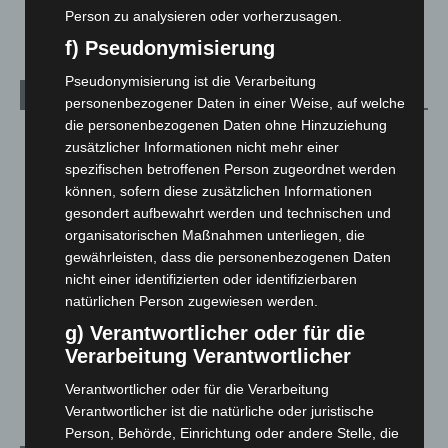
5. August 2026
Person zu analysieren oder vorherzusagen.
f) Pseudonymisierung
Pseudonymisierung ist die Verarbeitung
Kategorien
personenbezogener Daten in einer Weise, auf welche
die personenbezogenen Daten ohne Hinzuziehung
Blaulicht
2.799
zusätzlicher Informationen nicht mehr einer
Corona-News
712
spezifischen betroffenen Person zugeordnet werden
können, sofern diese zusätzlichen Informationen
Hannover und Region
5.039
gesondert aufbewahrt werden und technischen und
Langenhagen und Ortsteile
3.252
organisatorischen Maßnahmen unterliegen, die
gewährleisten, dass die personenbezogenen Daten
Leserbriefe
1
nicht einer identifizierten oder identifizierbaren
Menschen
2
natürlichen Person zugewiesen werden.
Über uns
1
g) Verantwortlicher oder für die
Veranstaltungen
1.888
Verarbeitung Verantwortlicher
Welt
1.271
Verantwortlicher oder für die Verarbeitung
Verantwortlicher ist die natürliche oder juristische
Person, Behörde, Einrichtung oder andere Stelle, die