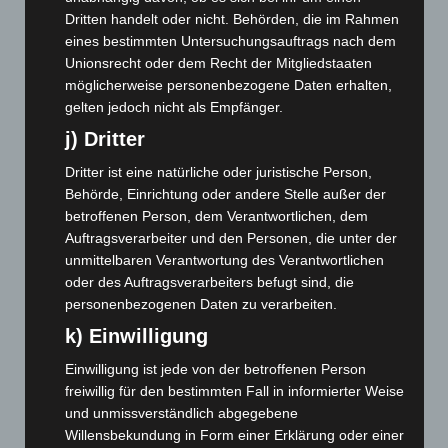
Dritten handelt oder nicht. Behörden, die im Rahmen
Juni 2025
(103)
eines bestimmten Untersuchungsauftrags nach dem
Mai 2025
(112)
Unionsrecht oder dem Recht der Mitgliedstaaten
möglicherweise personenbezogene Daten erhalten,
April 2025
(88)
gelten jedoch nicht als Empfänger.
März 2025
(111)
j) Dritter
Februar 2025
(96)
Dritter ist eine natürliche oder juristische Person,
Januar 2025
(88)
Behörde, Einrichtung oder andere Stelle außer der
Dezember 2024
(89)
betroffenen Person, dem Verantwortlichen, dem
November 2024
(94)
Auftragsverarbeiter und den Personen, die unter der
unmittelbaren Verantwortung des Verantwortlichen
Oktober 2024
(93)
oder des Auftragsverarbeiters befugt sind, die
September 2024
(112)
personenbezogenen Daten zu verarbeiten.
August 2024
(107)
k) Einwilligung
Juli 2024
(89)
Einwilligung ist jede von der betroffenen Person
Juni 2024
(107)
freiwillig für den bestimmten Fall in informierter Weise
und unmissverständlich abgegebene
Mai 2024
(149)
Willensbekundung in Form einer Erklärung oder einer