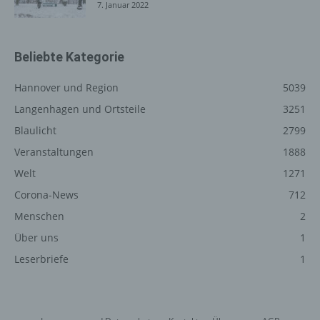
7. Januar 2022
die Werbung für diese zu optimieren, (3) die dauerhafte
Funktionsfähigkeit unserer informationstechnologischen
Systeme und der Technik unserer Internetseite zu
gewährleisten sowie (4) um Strafverfolgungsbehörden
Beliebte Kategorie
im Falle eines Cyberangriffes die zur Strafverfolgung
notwendigen Informationen bereitzustellen. Diese
Hannover und Region
5039
anonym erhobenen Daten und Informationen werden
Langenhagen und Ortsteile
3251
durch uns daher einerseits statistisch und ferner mit dem
Blaulicht
2799
Ziel ausgewertet, den Datenschutz und die
Datensicherheit in unserem Unternehmen zu erhöhen,
Veranstaltungen
1888
um letztlich ein optimales Schutzniveau für die von uns
Welt
1271
verarbeiteten personenbezogenen Daten
Corona-News
712
sicherzustellen. Die anonymen Daten der Server-Logfiles
werden getrennt von allen durch eine betroffene Person
Menschen
2
angegebenen personenbezogenen Daten gespeichert.
Über uns
1
Leserbriefe
1
Registrierung auf unserer
Internetseite
Die betroffene Person hat die Möglichkeit, sich auf der