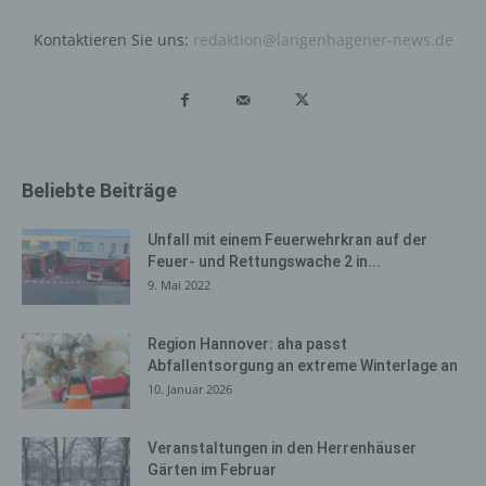
Informationen werden in den Logfiles des Servers
gespeichert. Erfasst werden können die (1) verwendeten
Kontaktieren Sie uns:
redaktion@langenhagener-news.de
Browsertypen und Versionen, (2) das vom zugreifenden
System verwendete Betriebssystem, (3) die
Internetseite, von welcher ein zugreifendes System auf
unsere Internetseite gelangt (sogenannte Referrer), (4)
die Unterwebseiten, welche über ein zugreifendes
System auf unserer Internetseite angesteuert werden,
Beliebte Beiträge
(5) das Datum und die Uhrzeit eines Zugriffs auf die
Internetseite, (6) eine Internet-Protokoll-Adresse (IP-
Unfall mit einem Feuerwehrkran auf der
Adresse), (7) der Internet-Service-Provider des
Feuer- und Rettungswache 2 in...
zugreifenden Systems und (8) sonstige ähnliche Daten
9. Mai 2022
und Informationen, die der Gefahrenabwehr im Falle von
Angriffen auf unsere informationstechnologischen
Systeme dienen.
Region Hannover: aha passt
Abfallentsorgung an extreme Winterlage an
Bei der Nutzung dieser allgemeinen Daten und
10. Januar 2026
Informationen ziehen wird keine Rückschlüsse auf die
betroffene Person. Diese Informationen werden vielmehr
Veranstaltungen in den Herrenhäuser
benötigt, um (1) die Inhalte unserer Internetseite korrekt
Gärten im Februar
auszuliefern, (2) die Inhalte unserer Internetseite sowie