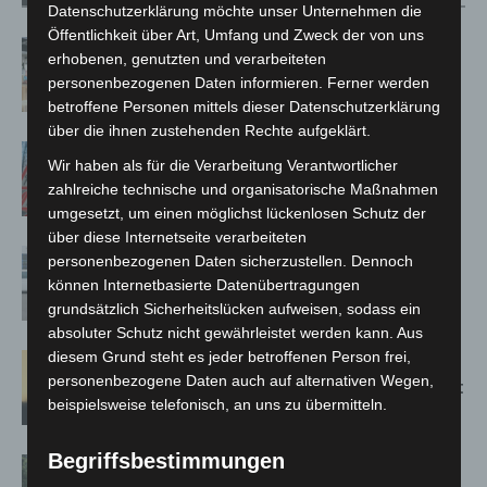
Datenschutzerklärung möchte unser Unternehmen die
Öffentlichkeit über Art, Umfang und Zweck der von uns
Kunst trifft Weingenuss: Barbara-
erhobenen, genutzten und verarbeiteten
Susann Mehring zeigt ihre Werke im
personenbezogenen Daten informieren. Ferner werden
Jacques’ Wein-Depot Isernhagen
betroffene Personen mittels dieser Datenschutzerklärung
über die ihnen zustehenden Rechte aufgeklärt.
A2: Zweite Turbobaustelle startet
Wir haben als für die Verarbeitung Verantwortlicher
zwischen Hannover-West und
zahlreiche technische und organisatorische Maßnahmen
Bothfeld
umgesetzt, um einen möglichst lückenlosen Schutz der
über diese Internetseite verarbeiteten
Niedersachsen: Feuerwehrkräfte
personenbezogenen Daten sicherzustellen. Dennoch
kehren nach Waldbrandeinsatz aus
können Internetbasierte Datenübertragungen
Spanien zurück
grundsätzlich Sicherheitslücken aufweisen, sodass ein
absoluter Schutz nicht gewährleistet werden kann. Aus
diesem Grund steht es jeder betroffenen Person frei,
Hannover: Erste Tigermücken-
personenbezogene Daten auch auf alternativen Wegen,
Population in Niedersachsen entdeckt
beispielsweise telefonisch, an uns zu übermitteln.
Begriffsbestimmungen
Brand im „Haus der Begegnung“ in