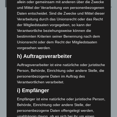
allein oder gemeinsam mit anderen über die Zwecke
Archiv
und Mittel der Verarbeitung von personenbezogenen
Daten entscheidet. Sind die Zwecke und Mittel dieser
August 2026
(14)
Verarbeitung durch das Unionsrecht oder das Recht
Juli 2026
(73)
der Mitgliedstaaten vorgegeben, so kann der
Juni 2026
(139)
Verantwortliche beziehungsweise können die
bestimmten Kriterien seiner Benennung nach dem
Mai 2026
(99)
Unionsrecht oder dem Recht der Mitgliedstaaten
April 2026
(99)
vorgesehen werden.
März 2026
(115)
h) Auftragsverarbeiter
Februar 2026
(109)
Auftragsverarbeiter ist eine natürliche oder juristische
Januar 2026
(122)
Person, Behörde, Einrichtung oder andere Stelle, die
personenbezogene Daten im Auftrag des
Dezember 2025
(103)
Verantwortlichen verarbeitet.
November 2025
(114)
i) Empfänger
Oktober 2025
(112)
Empfänger ist eine natürliche oder juristische Person,
September 2025
(93)
Behörde, Einrichtung oder andere Stelle, der
August 2025
(90)
personenbezogene Daten offengelegt werden,
unabhängig davon, ob es sich bei ihr um einen
Juli 2025
(90)