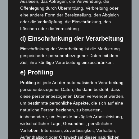
Auslesen, das Abfragen, die Verwendung, die
Niedersachsen: Feuerwehrkräfte kehren nach
Offenlegung durch Übermittlung, Verbreitung oder
Waldbrandeinsatz aus Spanien zurück
eine andere Form der Bereitstellung, den Abgleich
7. August 2026
oder die Verknüpfung, die Einschränkung, das
Löschen oder die Vernichtung.
Hannover: Erste Tigermücken-Population in Niedersachsen
d) Einschränkung der Verarbeitung
entdeckt
7. August 2026
Einschränkung der Verarbeitung ist die Markierung
gespeicherter personenbezogener Daten mit dem
Brand im „Haus der Begegnung“ in Neuwarmbüchen schnell
Ziel, ihre künftige Verarbeitung einzuschränken.
eingedämmt
6. August 2026
e) Profiling
Profiling ist jede Art der automatisierten Verarbeitung
Region Hannover: 21 neue Notfallsanitäter starten beim
personenbezogener Daten, die darin besteht, dass
Roten Kreuz
diese personenbezogenen Daten verwendet werden,
5. August 2026
um bestimmte persönliche Aspekte, die sich auf eine
Mann läuft mit Hockeyschläger über A7 – Polizei sucht
natürliche Person beziehen, zu bewerten,
Zeugen
insbesondere, um Aspekte bezüglich Arbeitsleistung,
5. August 2026
wirtschaftlicher Lage, Gesundheit, persönlicher
Vorlieben, Interessen, Zuverlässigkeit, Verhalten,
Celle: Mensch stirbt bei Bagger-Unfall auf Baustelle
Aufenthaltsort oder Ortswechsel dieser natürlichen