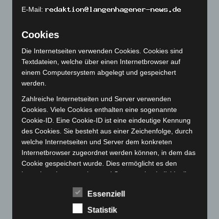
Januar 2023
(140)
E-Mail:
Dezember 2022
(130)
November 2022
(167)
Cookies
Oktober 2022
(166)
Die Internetseiten verwenden Cookies. Cookies sind
September 2022
(205)
Textdateien, welche über einen Internetbrowser auf
einem Computersystem abgelegt und gespeichert
August 2022
(166)
werden.
Juli 2022
(133)
Zahlreiche Internetseiten und Server verwenden
Juni 2022
(167)
Cookies. Viele Cookies enthalten eine sogenannte
Mai 2022
(177)
Cookie-ID. Eine Cookie-ID ist eine eindeutige Kennung
des Cookies. Sie besteht aus einer Zeichenfolge, durch
April 2022
(198)
welche Internetseiten und Server dem konkreten
März 2022
(221)
Internetbrowser zugeordnet werden können, in dem das
Februar 2022
(189)
Cookie gespeichert wurde. Dies ermöglicht es den
besuchten Internetseiten und Servern, den individuellen
Januar 2022
(190)
Browser der betroffenen Person von anderen
Dezember 2021
(204)
Essenziell
Internetbrowsern, die andere Cookies enthalten, zu
November 2021
(215)
unterscheiden. Ein bestimmter Internetbrowser kann
Statistik
über die eindeutige Cookie-ID wiedererkannt und