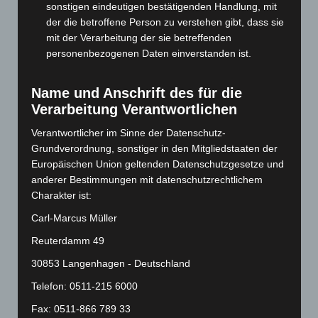
April 2024
(102)
sonstigen eindeutigen bestätigenden Handlung, mit
März 2024
(103)
der die betroffene Person zu verstehen gibt, dass sie
mit der Verarbeitung der sie betreffenden
Februar 2024
(103)
personenbezogenen Daten einverstanden ist.
Januar 2024
(111)
Dezember 2023
(130)
Name und Anschrift des für die
November 2023
(130)
Verarbeitung Verantwortlichen
Oktober 2023
(114)
Verantwortlicher im Sinne der Datenschutz-
Grundverordnung, sonstiger in den Mitgliedstaaten der
September 2023
(133)
Europäischen Union geltenden Datenschutzgesetze und
August 2023
(134)
anderer Bestimmungen mit datenschutzrechtlichem
Juli 2023
(118)
Charakter ist:
Juni 2023
(142)
Carl-Marcus Müller
Mai 2023
(139)
Reuterdamm 49
April 2023
(155)
30853 Langenhagen - Deutschland
März 2023
(174)
Telefon: 0511-215 6000
Februar 2023
(154)
Fax: 0511-866 789 33