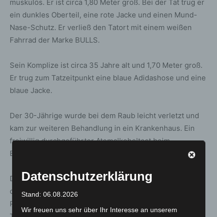
muskulös. Er ist circa 1,80 Meter groß. Bei der Tat trug er
ein dunkles Oberteil, eine rote Jacke und einen Mund-
Nase-Schutz. Er verließ den Tatort mit einem weißen
Fahrrad der Marke BULLS.
Sein Komplize ist circa 35 Jahre alt und 1,70 Meter groß.
Er trug zum Tatzeitpunkt eine blaue Adidashose und eine
blaue Jacke.
Der 30-Jährige wurde bei dem Raub leicht verletzt und
kam zur weiteren Behandlung in ein Krankenhaus. Ein
freiwillig durchgeführter Atemalkoholtest beim
Betroffenen ergab einen Wert von 1,75 Promille.
Datenschutzerklärung
Die Polizei bittet Zeugen, die Angaben zu den Tätern
oder dem Vorfall machen können, sich beim
Stand: 06.08.2026
Polizeikommissariat Hannover-Döhren unter der
Wir freuen uns sehr über Ihr Interesse an unserem
Telefonnummer 0511 109-3617 zu melden.