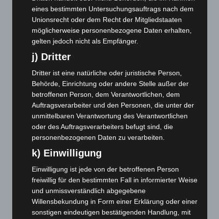
März 2025
(111)
eines bestimmten Untersuchungsauftrags nach dem
Unionsrecht oder dem Recht der Mitgliedstaaten
Februar 2025
(96)
möglicherweise personenbezogene Daten erhalten,
Januar 2025
(88)
gelten jedoch nicht als Empfänger.
Dezember 2024
(89)
j) Dritter
November 2024
(94)
Dritter ist eine natürliche oder juristische Person,
Oktober 2024
(93)
Behörde, Einrichtung oder andere Stelle außer der
betroffenen Person, dem Verantwortlichen, dem
September 2024
(112)
Auftragsverarbeiter und den Personen, die unter der
August 2024
(107)
unmittelbaren Verantwortung des Verantwortlichen
Juli 2024
(89)
oder des Auftragsverarbeiters befugt sind, die
personenbezogenen Daten zu verarbeiten.
Juni 2024
(107)
k) Einwilligung
Mai 2024
(149)
Einwilligung ist jede von der betroffenen Person
April 2024
(102)
freiwillig für den bestimmten Fall in informierter Weise
März 2024
(103)
und unmissverständlich abgegebene
Februar 2024
(103)
Willensbekundung in Form einer Erklärung oder einer
sonstigen eindeutigen bestätigenden Handlung, mit
Januar 2024
(111)