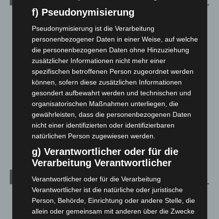
f) Pseudonymisierung
Blaulicht
2.797
Pseudonymisierung ist die Verarbeitung
Corona-News
712
personenbezogener Daten in einer Weise, auf welche
Hannover und Region
5.034
die personenbezogenen Daten ohne Hinzuziehung
zusätzlicher Informationen nicht mehr einer
Langenhagen und Ortsteile
3.249
spezifischen betroffenen Person zugeordnet werden
Leserbriefe
1
können, sofern diese zusätzlichen Informationen
Menschen
2
gesondert aufbewahrt werden und technischen und
organisatorischen Maßnahmen unterliegen, die
Über uns
1
gewährleisten, dass die personenbezogenen Daten
Veranstaltungen
1.887
nicht einer identifizierten oder identifizierbaren
Welt
1.269
natürlichen Person zugewiesen werden.
g) Verantwortlicher oder für die
Verarbeitung Verantwortlicher
Archiv
Verantwortlicher oder für die Verarbeitung
Verantwortlicher ist die natürliche oder juristische
August 2026
(9)
Person, Behörde, Einrichtung oder andere Stelle, die
allein oder gemeinsam mit anderen über die Zwecke
Juli 2026
(73)