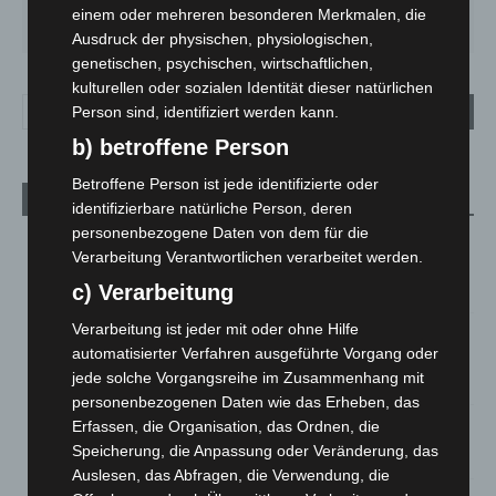
DO.
FR.
SA.
SO.
MO.
einem oder mehreren besonderen Merkmalen, die
29
°
25
°
27
°
32
°
35
°
Ausdruck der physischen, physiologischen,
genetischen, psychischen, wirtschaftlichen,
kulturellen oder sozialen Identität dieser natürlichen
Person sind, identifiziert werden kann.
b) betroffene Person
Betroffene Person ist jede identifizierte oder
Aktuelle Beiträge
identifizierbare natürliche Person, deren
personenbezogene Daten von dem für die
Region Hannover: 21 neue Notfallsanitäter starten beim
Verarbeitung Verantwortlichen verarbeitet werden.
Roten Kreuz
c) Verarbeitung
5. August 2026
Verarbeitung ist jeder mit oder ohne Hilfe
Mann läuft mit Hockeyschläger über A7 – Polizei sucht
automatisierter Verfahren ausgeführte Vorgang oder
Zeugen
jede solche Vorgangsreihe im Zusammenhang mit
5. August 2026
personenbezogenen Daten wie das Erheben, das
Erfassen, die Organisation, das Ordnen, die
Celle: Mensch stirbt bei Bagger-Unfall auf Baustelle
Speicherung, die Anpassung oder Veränderung, das
5. August 2026
Auslesen, das Abfragen, die Verwendung, die