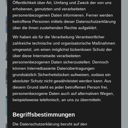
Kreuz
Öffentlichkeit über Art, Umfang und Zweck der von uns
erhobenen, genutzten und verarbeiteten
personenbezogenen Daten informieren. Ferner werden
Mann läuft mit Hockeyschläger über
betroffene Personen mittels dieser Datenschutzerklärung
A7 – Polizei sucht Zeugen
über die ihnen zustehenden Rechte aufgeklärt.
Wir haben als für die Verarbeitung Verantwortlicher
zahlreiche technische und organisatorische Maßnahmen
Celle: Mensch stirbt bei Bagger-Unfall
umgesetzt, um einen möglichst lückenlosen Schutz der
auf Baustelle
über diese Internetseite verarbeiteten
personenbezogenen Daten sicherzustellen. Dennoch
können Internetbasierte Datenübertragungen
Gasleitung bei McDonald’s-Umbau in
grundsätzlich Sicherheitslücken aufweisen, sodass ein
Langenhagen beschädigt
absoluter Schutz nicht gewährleistet werden kann. Aus
diesem Grund steht es jeder betroffenen Person frei,
personenbezogene Daten auch auf alternativen Wegen,
Anklage nach Abschaltung von
beispielsweise telefonisch, an uns zu übermitteln.
„Archetyp Market“ erhoben
Begriffsbestimmungen
Die Datenschutzerklärung beruht auf den
Hannover: Polizei stoppt 166