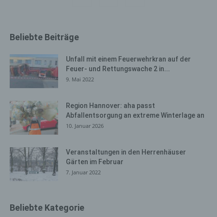
gespeichert. Erfasst werden können die (1) verwendeten
Browsertypen und Versionen, (2) das vom zugreifenden
System verwendete Betriebssystem, (3) die
Beliebte Beiträge
Internetseite, von welcher ein zugreifendes System auf
unsere Internetseite gelangt (sogenannte Referrer), (4)
die Unterwebseiten, welche über ein zugreifendes
Unfall mit einem Feuerwehrkran auf der
System auf unserer Internetseite angesteuert werden,
Feuer- und Rettungswache 2 in...
(5) das Datum und die Uhrzeit eines Zugriffs auf die
9. Mai 2022
Internetseite, (6) eine Internet-Protokoll-Adresse (IP-
Adresse), (7) der Internet-Service-Provider des
Region Hannover: aha passt
zugreifenden Systems und (8) sonstige ähnliche Daten
Abfallentsorgung an extreme Winterlage an
und Informationen, die der Gefahrenabwehr im Falle von
10. Januar 2026
Angriffen auf unsere informationstechnologischen
Systeme dienen.
Veranstaltungen in den Herrenhäuser
Bei der Nutzung dieser allgemeinen Daten und
Gärten im Februar
Informationen ziehen wird keine Rückschlüsse auf die
7. Januar 2022
betroffene Person. Diese Informationen werden vielmehr
benötigt, um (1) die Inhalte unserer Internetseite korrekt
auszuliefern, (2) die Inhalte unserer Internetseite sowie
Beliebte Kategorie
die Werbung für diese zu optimieren, (3) die dauerhafte