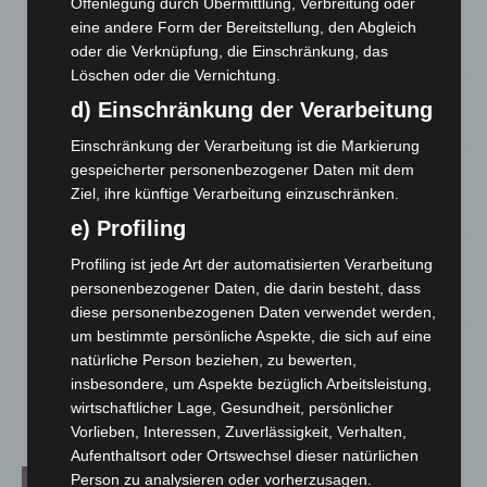
Gasleitung bei McDonald’s-Umbau in Langenhagen
Offenlegung durch Übermittlung, Verbreitung oder
beschädigt
eine andere Form der Bereitstellung, den Abgleich
5. August 2026
oder die Verknüpfung, die Einschränkung, das
Löschen oder die Vernichtung.
Anklage nach Abschaltung von „Archetyp Market“ erhoben
d) Einschränkung der Verarbeitung
3. August 2026
Einschränkung der Verarbeitung ist die Markierung
Hannover: Polizei stoppt 166 Trunkenheitsfahrten bei
gespeicherter personenbezogener Daten mit dem
Großkontrolle
Ziel, ihre künftige Verarbeitung einzuschränken.
2. August 2026
e) Profiling
Hannover Klassik Open Air 2026: Französische Oper im
Profiling ist jede Art der automatisierten Verarbeitung
Maschpark
personenbezogener Daten, die darin besteht, dass
2. August 2026
diese personenbezogenen Daten verwendet werden,
um bestimmte persönliche Aspekte, die sich auf eine
Schwarz Digits und Zscaler starten souveräne Cloud-
natürliche Person beziehen, zu bewerten,
Sicherheitsplattform für Europa
insbesondere, um Aspekte bezüglich Arbeitsleistung,
2. August 2026
wirtschaftlicher Lage, Gesundheit, persönlicher
Vorlieben, Interessen, Zuverlässigkeit, Verhalten,
Aufenthaltsort oder Ortswechsel dieser natürlichen
Person zu analysieren oder vorherzusagen.
Kategorien