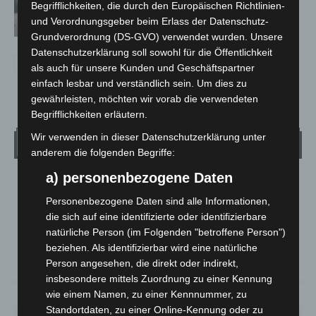
Begrifflichkeiten, die durch den Europäischen Richtlinien-
Trunkenheitsfahrten bei
und Verordnungsgeber beim Erlass der Datenschutz-
Großkontrolle
Grundverordnung (DS-GVO) verwendet wurden. Unsere
Datenschutzerklärung soll sowohl für die Öffentlichkeit
als auch für unsere Kunden und Geschäftspartner
einfach lesbar und verständlich sein. Um dies zu
gewährleisten, möchten wir vorab die verwendeten
Begrifflichkeiten erläutern.
Wir verwenden in dieser Datenschutzerklärung unter
Wetter
anderem die folgenden Begriffe:
a) personenbezogene Daten
LANGENHAGEN
Personenbezogene Daten sind alle Informationen,
Klarer Himmel
die sich auf eine identifizierte oder identifizierbare
°
22.7
°
C
21.9
natürliche Person (im Folgenden "betroffene Person")
beziehen. Als identifizierbar wird eine natürliche
°
21.6
Person angesehen, die direkt oder indirekt,
insbesondere mittels Zuordnung zu einer Kennung
wie einem Namen, zu einer Kennnummer, zu
62%
3.6m/s
4%
Standortdaten, zu einer Online-Kennung oder zu