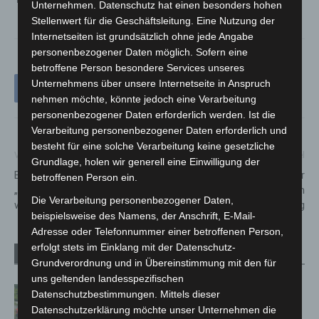
Unternehmen. Datenschutz hat einen besonders hohen
Stellenwert für die Geschäftsleitung. Eine Nutzung der
Internetseiten ist grundsätzlich ohne jede Angabe
personenbezogener Daten möglich. Sofern eine
betroffene Person besondere Services unseres
Unternehmens über unsere Internetseite in Anspruch
nehmen möchte, könnte jedoch eine Verarbeitung
personenbezogener Daten erforderlich werden. Ist die
Verarbeitung personenbezogener Daten erforderlich und
besteht für eine solche Verarbeitung keine gesetzliche
Vorheriger Artikel
Nächster Artikel
Grundlage, holen wir generell eine Einwilligung der
Bundesprogramm
Brand in einer
betroffenen Person ein.
„Ausbildungsplätze sichern“
Industrielackiererei im
Die Verarbeitung personenbezogener Daten,
wird verlängert
Gewerbegebiet Misburg
beispielsweise des Namens, der Anschrift, E-Mail-
Adresse oder Telefonnummer einer betroffenen Person,
erfolgt stets im Einklang mit der Datenschutz-
Verwandte Artikel
Mehr vom Autor
Grundverordnung und in Übereinstimmung mit den für
uns geltenden landesspezifischen
Region Hannover: 21 neue
Datenschutzbestimmungen. Mittels dieser
Notfallsanitäter starten beim Roten
Datenschutzerklärung möchte unser Unternehmen die