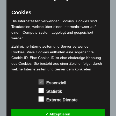
September 2022
(205)
Cookies
August 2022
(166)
Die Internetseiten verwenden Cookies. Cookies sind
Juli 2022
(133)
Textdateien, welche über einen Internetbrowser auf
Juni 2022
(167)
einem Computersystem abgelegt und gespeichert
Mai 2022
(177)
werden.
April 2022
(198)
Zahlreiche Internetseiten und Server verwenden
Cookies. Viele Cookies enthalten eine sogenannte
März 2022
(221)
Cookie-ID. Eine Cookie-ID ist eine eindeutige Kennung
Februar 2022
(189)
des Cookies. Sie besteht aus einer Zeichenfolge, durch
Januar 2022
(190)
welche Internetseiten und Server dem konkreten
Internetbrowser zugeordnet werden können, in dem das
Dezember 2021
(204)
Cookie gespeichert wurde. Dies ermöglicht es den
Essenziell
November 2021
(215)
besuchten Internetseiten und Servern, den individuellen
Oktober 2021
(171)
Statistik
Browser der betroffenen Person von anderen
Internetbrowsern, die andere Cookies enthalten, zu
September 2021
(180)
Externe Dienste
unterscheiden. Ein bestimmter Internetbrowser kann
August 2021
(154)
über die eindeutige Cookie-ID wiedererkannt und
✓ Akzeptieren
Juli 2021
(213)
identifiziert werden.