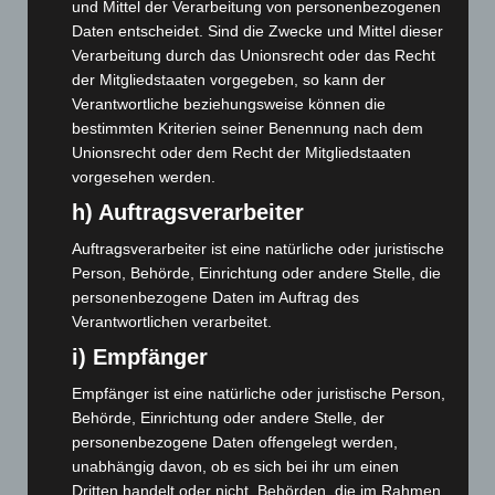
und Mittel der Verarbeitung von personenbezogenen
Juni 2026
(139)
Daten entscheidet. Sind die Zwecke und Mittel dieser
Mai 2026
(99)
Verarbeitung durch das Unionsrecht oder das Recht
der Mitgliedstaaten vorgegeben, so kann der
April 2026
(99)
Verantwortliche beziehungsweise können die
März 2026
(115)
bestimmten Kriterien seiner Benennung nach dem
Februar 2026
(109)
Unionsrecht oder dem Recht der Mitgliedstaaten
vorgesehen werden.
Januar 2026
(122)
h) Auftragsverarbeiter
Dezember 2025
(103)
Auftragsverarbeiter ist eine natürliche oder juristische
November 2025
(114)
Person, Behörde, Einrichtung oder andere Stelle, die
Oktober 2025
(112)
personenbezogene Daten im Auftrag des
September 2025
(93)
Verantwortlichen verarbeitet.
August 2025
(90)
i) Empfänger
Juli 2025
(90)
Empfänger ist eine natürliche oder juristische Person,
Juni 2025
(103)
Behörde, Einrichtung oder andere Stelle, der
personenbezogene Daten offengelegt werden,
Mai 2025
(112)
unabhängig davon, ob es sich bei ihr um einen
April 2025
(88)
Dritten handelt oder nicht. Behörden, die im Rahmen