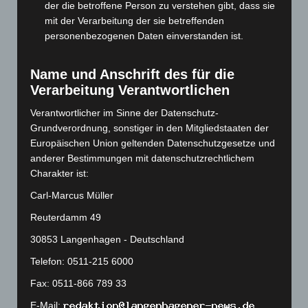
der die betroffene Person zu verstehen gibt, dass sie
Dezember 2023
(130)
mit der Verarbeitung der sie betreffenden
November 2023
(130)
personenbezogenen Daten einverstanden ist.
Oktober 2023
(114)
Name und Anschrift des für die
September 2023
(133)
Verarbeitung Verantwortlichen
August 2023
(134)
Verantwortlicher im Sinne der Datenschutz-
Juli 2023
(118)
Grundverordnung, sonstiger in den Mitgliedstaaten der
Juni 2023
(142)
Europäischen Union geltenden Datenschutzgesetze und
Mai 2023
(139)
anderer Bestimmungen mit datenschutzrechtlichem
Charakter ist:
April 2023
(155)
Carl-Marcus Müller
März 2023
(174)
Reuterdamm 49
Februar 2023
(154)
30853 Langenhagen - Deutschland
Januar 2023
(140)
Dezember 2022
(130)
Telefon: 0511-215 6000
November 2022
(167)
Fax: 0511-866 789 33
Oktober 2022
(166)
E-Mail: