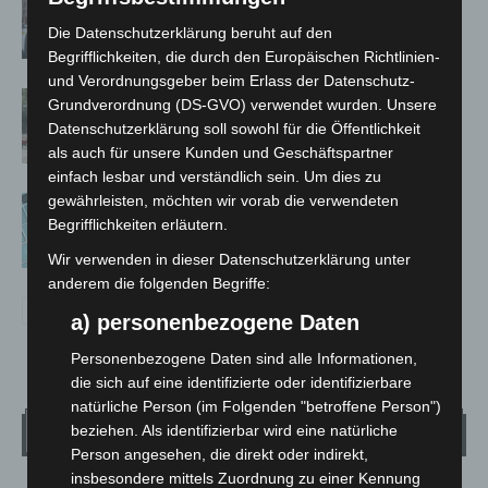
auf Baustelle
Die Datenschutzerklärung beruht auf den
Begrifflichkeiten, die durch den Europäischen Richtlinien-
und Verordnungsgeber beim Erlass der Datenschutz-
Gasleitung bei McDonald’s-Umbau in
Grundverordnung (DS-GVO) verwendet wurden. Unsere
Langenhagen beschädigt
Datenschutzerklärung soll sowohl für die Öffentlichkeit
als auch für unsere Kunden und Geschäftspartner
einfach lesbar und verständlich sein. Um dies zu
gewährleisten, möchten wir vorab die verwendeten
Anklage nach Abschaltung von
Begrifflichkeiten erläutern.
„Archetyp Market“ erhoben
Wir verwenden in dieser Datenschutzerklärung unter
anderem die folgenden Begriffe:
a) personenbezogene Daten
Personenbezogene Daten sind alle Informationen,
die sich auf eine identifizierte oder identifizierbare
natürliche Person (im Folgenden "betroffene Person")
Wetter
beziehen. Als identifizierbar wird eine natürliche
Person angesehen, die direkt oder indirekt,
insbesondere mittels Zuordnung zu einer Kennung