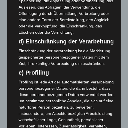
Speicherung, die Anpassung oder Veränderung, das
6. August 2026
Auslesen, das Abfragen, die Verwendung, die
Region Hannover: 21 neue Notfallsanitäter starten beim
Offenlegung durch Übermittlung, Verbreitung oder
Roten Kreuz
eine andere Form der Bereitstellung, den Abgleich
5. August 2026
oder die Verknüpfung, die Einschränkung, das
Löschen oder die Vernichtung.
Mann läuft mit Hockeyschläger über A7 – Polizei sucht
d) Einschränkung der Verarbeitung
Zeugen
5. August 2026
Einschränkung der Verarbeitung ist die Markierung
gespeicherter personenbezogener Daten mit dem
Celle: Mensch stirbt bei Bagger-Unfall auf Baustelle
Ziel, ihre künftige Verarbeitung einzuschränken.
5. August 2026
e) Profiling
Gasleitung bei McDonald’s-Umbau in Langenhagen
Profiling ist jede Art der automatisierten Verarbeitung
beschädigt
personenbezogener Daten, die darin besteht, dass
5. August 2026
diese personenbezogenen Daten verwendet werden,
um bestimmte persönliche Aspekte, die sich auf eine
Anklage nach Abschaltung von „Archetyp Market“ erhoben
natürliche Person beziehen, zu bewerten,
3. August 2026
insbesondere, um Aspekte bezüglich Arbeitsleistung,
wirtschaftlicher Lage, Gesundheit, persönlicher
Hannover: Polizei stoppt 166 Trunkenheitsfahrten bei
Vorlieben, Interessen, Zuverlässigkeit, Verhalten,