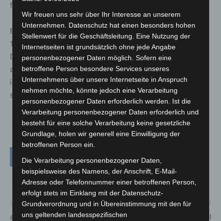
fünf Wochen „angehäuft“ worden sein.
Wir freuen uns sehr über Ihr Interesse an unserem
Unternehmen. Datenschutz hat einen besonders hohen
Ein 29-jähriger Tatverdächtiger aus Hannover wurde am
Stellenwert für die Geschäftsleitung. Eine Nutzung der
17.02.2023 dem Amtsgericht Hannover vorgeführt.
Internetseiten ist grundsätzlich ohne jede Angabe
Dieses ordnete die Untersuchungshaft gegen den Mann
personenbezogener Daten möglich. Sofern eine
an. Die Ermittlungen der Sonderkommission,
betroffene Person besondere Services unseres
Unternehmens über unsere Internetseite in Anspruch
insbesondere die umfangreiche Auswertung des
nehmen möchte, könnte jedoch eine Verarbeitung
sichergestellten Beweismaterials, dauert an.
personenbezogener Daten erforderlich werden. Ist die
Verarbeitung personenbezogener Daten erforderlich und
besteht für eine solche Verarbeitung keine gesetzliche
Grundlage, holen wir generell eine Einwilligung der
betroffenen Person ein.
Die Verarbeitung personenbezogener Daten,
beispielsweise des Namens, der Anschrift, E-Mail-
Adresse oder Telefonnummer einer betroffenen Person,
erfolgt stets im Einklang mit der Datenschutz-
Vorheriger Artikel
Nächster Artikel
Grundverordnung und in Übereinstimmung mit den für
uns geltenden landesspezifischen
aufhof-Verlängerung:
Zierkirschen und Zieräpfel