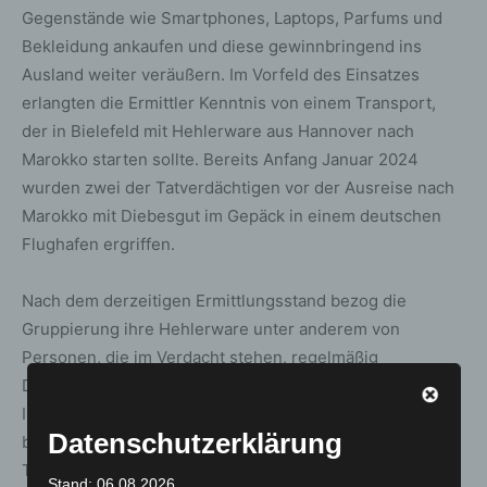
Gegenstände wie Smartphones, Laptops, Parfums und
Bekleidung ankaufen und diese gewinnbringend ins
Ausland weiter veräußern. Im Vorfeld des Einsatzes
erlangten die Ermittler Kenntnis von einem Transport,
der in Bielefeld mit Hehlerware aus Hannover nach
Marokko starten sollte. Bereits Anfang Januar 2024
wurden zwei der Tatverdächtigen vor der Ausreise nach
Marokko mit Diebesgut im Gepäck in einem deutschen
Flughafen ergriffen.
Nach dem derzeitigen Ermittlungsstand bezog die
Gruppierung ihre Hehlerware unter anderem von
Personen, die im Verdacht stehen, regelmäßig
Diebstahls- und Raubdelikte im hannoverschen
Innenstadtbereich zu begehen. Das bei dem Einsatz
Datenschutzerklärung
beschlagnahmte Diebesgut, welches auf dem Foto nur in
Teilen zu sehen ist, dürfte innerhalb der letzten vier bis
Stand: 06.08.2026