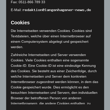
April 2023
(155)
Fax: 0511-866 789 33
März 2023
(174)
E-Mail:
Februar 2023
(154)
Cookies
Januar 2023
(140)
Die Internetseiten verwenden Cookies. Cookies sind
Dezember 2022
(130)
Textdateien, welche über einen Internetbrowser auf
November 2022
(167)
einem Computersystem abgelegt und gespeichert
Oktober 2022
(166)
werden.
September 2022
(205)
Zahlreiche Internetseiten und Server verwenden
Cookies. Viele Cookies enthalten eine sogenannte
August 2022
(166)
Cookie-ID. Eine Cookie-ID ist eine eindeutige Kennung
Juli 2022
(133)
des Cookies. Sie besteht aus einer Zeichenfolge, durch
Juni 2022
(167)
welche Internetseiten und Server dem konkreten
Internetbrowser zugeordnet werden können, in dem das
Mai 2022
(177)
Cookie gespeichert wurde. Dies ermöglicht es den
April 2022
(198)
besuchten Internetseiten und Servern, den individuellen
März 2022
(221)
Browser der betroffenen Person von anderen
Internetbrowsern, die andere Cookies enthalten, zu
Februar 2022
(189)
unterscheiden. Ein bestimmter Internetbrowser kann