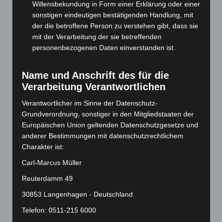
Juli 2024
(89)
Willensbekundung in Form einer Erklärung oder einer
sonstigen eindeutigen bestätigenden Handlung, mit
Juni 2024
(107)
der die betroffene Person zu verstehen gibt, dass sie
Mai 2024
(149)
mit der Verarbeitung der sie betreffenden
April 2024
(102)
personenbezogenen Daten einverstanden ist.
März 2024
(103)
Name und Anschrift des für die
Februar 2024
(103)
Verarbeitung Verantwortlichen
Januar 2024
(111)
Verantwortlicher im Sinne der Datenschutz-
Dezember 2023
(130)
Grundverordnung, sonstiger in den Mitgliedstaaten der
November 2023
(130)
Europäischen Union geltenden Datenschutzgesetze und
Oktober 2023
(114)
anderer Bestimmungen mit datenschutzrechtlichem
Charakter ist:
September 2023
(133)
Carl-Marcus Müller
August 2023
(134)
Reuterdamm 49
Juli 2023
(118)
30853 Langenhagen - Deutschland
Juni 2023
(142)
Mai 2023
(139)
Telefon: 0511-215 6000