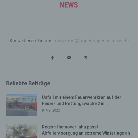
Daten und Informationen. Diese allgemeinen Daten und
Informationen werden in den Logfiles des Servers
gespeichert. Erfasst werden können die (1) verwendeten
Browsertypen und Versionen, (2) das vom zugreifenden
System verwendete Betriebssystem, (3) die
Internetseite, von welcher ein zugreifendes System auf
Kontaktieren Sie uns:
redaktion@langenhagener-news.de
unsere Internetseite gelangt (sogenannte Referrer), (4)
die Unterwebseiten, welche über ein zugreifendes
System auf unserer Internetseite angesteuert werden,
(5) das Datum und die Uhrzeit eines Zugriffs auf die
Internetseite, (6) eine Internet-Protokoll-Adresse (IP-
Adresse), (7) der Internet-Service-Provider des
Beliebte Beiträge
zugreifenden Systems und (8) sonstige ähnliche Daten
und Informationen, die der Gefahrenabwehr im Falle von
Angriffen auf unsere informationstechnologischen
Unfall mit einem Feuerwehrkran auf der
Feuer- und Rettungswache 2 in...
Systeme dienen.
9. Mai 2022
Bei der Nutzung dieser allgemeinen Daten und
Informationen ziehen wird keine Rückschlüsse auf die
Region Hannover: aha passt
betroffene Person. Diese Informationen werden vielmehr
Abfallentsorgung an extreme Winterlage an
benötigt, um (1) die Inhalte unserer Internetseite korrekt