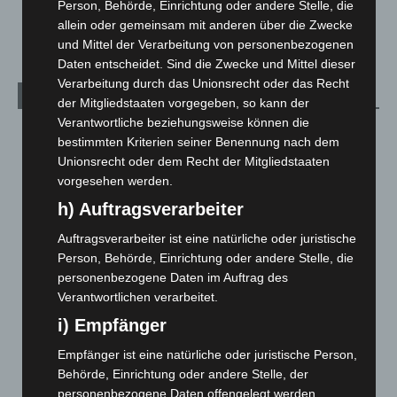
Person, Behörde, Einrichtung oder andere Stelle, die
Welt
1.269
allein oder gemeinsam mit anderen über die Zwecke
und Mittel der Verarbeitung von personenbezogenen
Daten entscheidet. Sind die Zwecke und Mittel dieser
Verarbeitung durch das Unionsrecht oder das Recht
Archiv
der Mitgliedstaaten vorgegeben, so kann der
Verantwortliche beziehungsweise können die
August 2026
(10)
bestimmten Kriterien seiner Benennung nach dem
Juli 2026
(73)
Unionsrecht oder dem Recht der Mitgliedstaaten
vorgesehen werden.
Juni 2026
(139)
h) Auftragsverarbeiter
Mai 2026
(99)
Auftragsverarbeiter ist eine natürliche oder juristische
April 2026
(99)
Person, Behörde, Einrichtung oder andere Stelle, die
März 2026
(115)
personenbezogene Daten im Auftrag des
Februar 2026
(109)
Verantwortlichen verarbeitet.
Januar 2026
(122)
i) Empfänger
Dezember 2025
(103)
Empfänger ist eine natürliche oder juristische Person,
November 2025
(114)
Behörde, Einrichtung oder andere Stelle, der
personenbezogene Daten offengelegt werden,