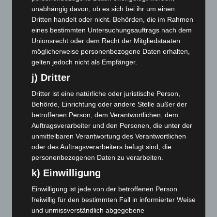
Oktober 2025
(112)
unabhängig davon, ob es sich bei ihr um einen
September 2025
(93)
Dritten handelt oder nicht. Behörden, die im Rahmen
August 2025
(90)
eines bestimmten Untersuchungsauftrags nach dem
Unionsrecht oder dem Recht der Mitgliedstaaten
Juli 2025
(90)
möglicherweise personenbezogene Daten erhalten,
Juni 2025
(103)
gelten jedoch nicht als Empfänger.
Mai 2025
(112)
j) Dritter
April 2025
(88)
Dritter ist eine natürliche oder juristische Person,
März 2025
(111)
Behörde, Einrichtung oder andere Stelle außer der
betroffenen Person, dem Verantwortlichen, dem
Februar 2025
(96)
Auftragsverarbeiter und den Personen, die unter der
Januar 2025
(88)
unmittelbaren Verantwortung des Verantwortlichen
Dezember 2024
(89)
oder des Auftragsverarbeiters befugt sind, die
personenbezogenen Daten zu verarbeiten.
November 2024
(94)
k) Einwilligung
Oktober 2024
(93)
Einwilligung ist jede von der betroffenen Person
September 2024
(112)
freiwillig für den bestimmten Fall in informierter Weise
August 2024
(107)
und unmissverständlich abgegebene