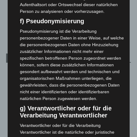
Großkontrolle
Aufenthaltsort oder Ortswechsel dieser natürlichen
2. August 2026
Person zu analysieren oder vorherzusagen.
Hannover Klassik Open Air 2026: Französische Oper im
f) Pseudonymisierung
Maschpark
Pseudonymisierung ist die Verarbeitung
2. August 2026
personenbezogener Daten in einer Weise, auf welche
die personenbezogenen Daten ohne Hinzuziehung
zusätzlicher Informationen nicht mehr einer
spezifischen betroffenen Person zugeordnet werden
Kategorien
können, sofern diese zusätzlichen Informationen
Blaulicht
2.798
gesondert aufbewahrt werden und technischen und
organisatorischen Maßnahmen unterliegen, die
Corona-News
712
gewährleisten, dass die personenbezogenen Daten
Hannover und Region
5.035
nicht einer identifizierten oder identifizierbaren
Langenhagen und Ortsteile
3.249
natürlichen Person zugewiesen werden.
g) Verantwortlicher oder für die
Leserbriefe
1
Verarbeitung Verantwortlicher
Menschen
2
Verantwortlicher oder für die Verarbeitung
Über uns
1
Verantwortlicher ist die natürliche oder juristische
Veranstaltungen
1.887