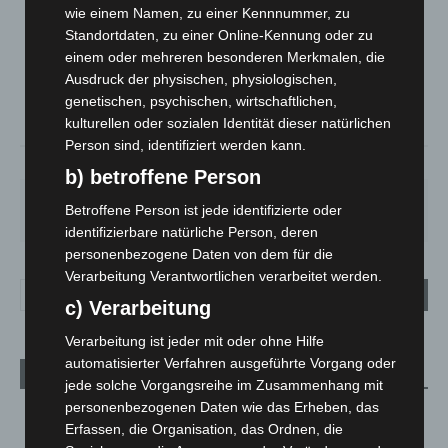
LANGENHAGEN
wie einem Namen, zu einer Kennnummer, zu
Mäßig Bewölkt
Standortdaten, zu einer Online-Kennung oder zu
einem oder mehreren besonderen Merkmalen, die
°
17.7
°
C
16.8
Ausdruck der physischen, physiologischen,
genetischen, psychischen, wirtschaftlichen,
°
16.7
kulturellen oder sozialen Identität dieser natürlichen
Person sind, identifiziert werden kann.
58%
2.2m/s
34%
b) betroffene Person
FR.
SA.
SO.
MO.
DI.
Betroffene Person ist jede identifizierte oder
25
°
26
°
31
°
35
°
17
°
identifizierbare natürliche Person, deren
personenbezogene Daten von dem für die
Verarbeitung Verantwortlichen verarbeitet werden.
c) Verarbeitung
Verarbeitung ist jeder mit oder ohne Hilfe
automatisierter Verfahren ausgeführte Vorgang oder
Aktuelle Beiträge
jede solche Vorgangsreihe im Zusammenhang mit
personenbezogenen Daten wie das Erheben, das
Brand im „Haus der Begegnung“ in Neuwarmbüchen schnell
Erfassen, die Organisation, das Ordnen, die
eingedämmt