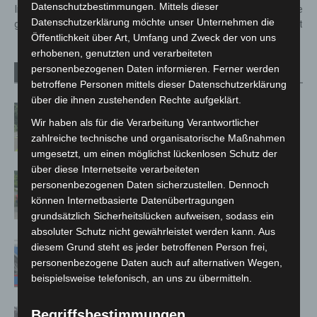
Datenschutzbestimmungen. Mittels dieser
Innenstadt-Projekt ist ein
bringen den Frühling in die
Datenschutzerklärung möchte unser Unternehmen die
großer Erfolg
Innenstadt
Öffentlichkeit über Art, Umfang und Zweck der von uns
erhobenen, genutzten und verarbeiteten
personenbezogenen Daten informieren. Ferner werden
Verwandte Artikel
Mehr vom Autor
betroffene Personen mittels dieser Datenschutzerklärung
über die ihnen zustehenden Rechte aufgeklärt.
Brand im „Haus der Begegnung“ in
Wir haben als für die Verarbeitung Verantwortlicher
Neuwarmbüchen schnell eingedämmt
zahlreiche technische und organisatorische Maßnahmen
umgesetzt, um einen möglichst lückenlosen Schutz der
über diese Internetseite verarbeiteten
Region Hannover: 21 neue
personenbezogenen Daten sicherzustellen. Dennoch
Notfallsanitäter starten beim Roten
können Internetbasierte Datenübertragungen
Kreuz
grundsätzlich Sicherheitslücken aufweisen, sodass ein
absoluter Schutz nicht gewährleistet werden kann. Aus
Mann läuft mit Hockeyschläger über
diesem Grund steht es jeder betroffenen Person frei,
A7 – Polizei sucht Zeugen
personenbezogene Daten auch auf alternativen Wegen,
beispielsweise telefonisch, an uns zu übermitteln.
Celle: Mensch stirbt bei Bagger-Unfall
Begriffsbestimmungen