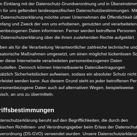
im Einklang mit der Datenschutz-Grundverordnung und in Übereinstim
n für uns geltenden landesspezifischen Datenschutzbestimmungen. Mit
e)
 Datenschutzerklärung möchte unser Unternehmen die Öffentlichkeit ü
mfang und Zweck der von uns erhobenen, genutzten und verarbeiteten
enbezogenen Daten informieren. Ferner werden betroffene Personen 
Sa/So 9-17 Uhr
 Datenschutzerklärung über die ihnen zustehenden Rechte aufgeklärt.
 Mo, 16-20 Uhr
ben als für die Verarbeitung Verantwortlicher zahlreiche technische un
isatorische Maßnahmen umgesetzt, um einen möglichst lückenlosen S
er diese Internetseite verarbeiteten personenbezogenen Daten
n und Erwachsene
zustellen. Dennoch können Internetbasierte Datenübertragungen
ätzlich Sicherheitslücken aufweisen, sodass ein absoluter Schutz nicht
leistet werden kann. Aus diesem Grund steht es jeder betroffenen Pe
r, Davenstedter Markt/Wegsfeld
personenbezogene Daten auch auf alternativen Wegen, beispielsweise
tz 2, Mo bis Sa, 10-20 Uhr
nisch, an uns zu übermitteln.
tz 2, Mo bis Sa, 10-20 Uhr (Novavax)
riffsbestimmungen
er Markt, Sa, 8-13 Uhr
tenschutzerklärung beruht auf den Begrifflichkeiten, die durch den
, Mo bis Fr, 17-19 Uhr, Sa/So, 14-17 Uhr
ischen Richtlinien- und Verordnungsgeber beim Erlass der Datenschut
verordnung (DS-GVO) verwendet wurden. Unsere Datenschutzerklärun