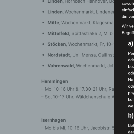
Linden,
Hornbach Hannover, Bornumer St
sowohl
einfac
Linden,
Wochenmarkt, Lindener Marktplat
die ve
Mitte,
Wochenmarkt, Klagesmarkt, Di, 8-
Wir ve
Begrif
Mittelfeld
, Spittastraße 2, Mi bis Fr, 9-1
a
Stöcken
, Wochenmarkt, Fr, 10-13 Uhr, 
Per
Nordstadt
, Uni-Mensa, Callinstraße 23, 
ode
Vahrenwald,
Wochenmarkt, Jahnplatz/Au
bez
ode
Na
Hemmingen
od
– Mo, 10-16 Uhr & 17.30-21 Uhr, Rathauspl
phy
– So, 10-17 Uhr, Wäldchenschule Arnum, 
kul
we
b)
Isernhagen
Bet
– Mo bis Mi, 10-16 Uhr, Jacobistr. 5, 30916
de