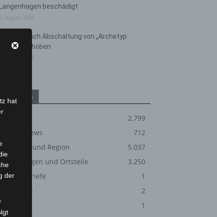
Langenhagen beschädigt
5. August 2026
Anklage nach Abschaltung von „Archetyp
Market“ erhoben
3. August 2026
Kategorien
tz hat
er
Blaulicht
2.799
Corona-News
712
e
Hannover und Region
5.037
die
Langenhagen und Ortsteile
3.250
che
g der
Leserbriefe
1
Menschen
2
r
Über uns
1
lgt