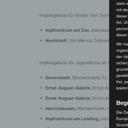
stets 
mit de
Impfangebote für Kinder (mit Terminvergab
dieser
Art, U
person
Impfzentrum am Zoo
, Adenauerallee 1, 
dieser
Nordstadt
, Uni-Mensa, Callinstraße 23,
Wir ha
organ
der üb
Impfangebote für Jugendliche ab 12 Jahre
sicher
grunds
gewähr
Davenstedt
, Wochenmarkt, Fr, 15-17 Uh
frei, 
Ernst-August-Galerie
, Ernst-August-Pla
telefo
Ernst-August-Galerie
, Ernst-August-Pla
Beg
Herrenhausen,
Wochenmarkt, Herrenhäus
Die Da
Impfzentrum am Landtag,
Leinstraße 27
Europä
Grund