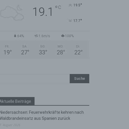
°
19.5
°
C
19.1
°
17.7
64%
1.6m/s
100%
FR.
SA.
SO.
MO.
DI.
19
°
27
°
33
°
28
°
22
°
Aktuelle Beiträge
Niedersachsen: Feuerwehrkräfte kehren nach
Waldbrandeinsatz aus Spanien zurück
7. August 2026