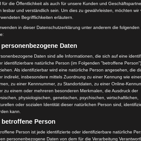
r. 19, Mo, 10-16 Uhr
 für die Öffentlichkeit als auch für unsere Kunden und Geschäftspartne
h lesbar und verständlich sein. Um dies zu gewährleisten, möchten wir
z, Di, 8-13 Uhr
rwendeten Begrifflichkeiten erläutern.
13 Uhr
rwenden in dieser Datenschutzerklärung unter anderem die folgenden
fe:
7 Uhr
) personenbezogene Daten
Stöckener Markt/Hogrefestraße
sonenbezogene Daten sind alle Informationen, die sich auf eine identifi
Mo bis Fr, 9-16 Uhr & Do, 17.30-21 Uhr
r identifizierbare natürliche Person (im Folgenden "betroffene Person"
f dem Dorn, Mi, 8-13 Uhr
iehen. Als identifizierbar wird eine natürliche Person angesehen, die di
r indirekt, insbesondere mittels Zuordnung zu einer Kennung wie ein
men, zu einer Kennnummer, zu Standortdaten, zu einer Online-Kennu
er zu einem oder mehreren besonderen Merkmalen, die Ausdruck der
atz 1, 30966 Hemmingen
sischen, physiologischen, genetischen, psychischen, wirtschaftlichen,
Klapperweg 18, 30966 Hemmingen,
Kinderimpfen
turellen oder sozialen Identität dieser natürlichen Person sind, identifizi
rden kann.
 betroffene Person
roffene Person ist jede identifizierte oder identifizierbare natürliche Pe
 Isernhagen
ren personenbezogene Daten von dem für die Verarbeitung Verantwort