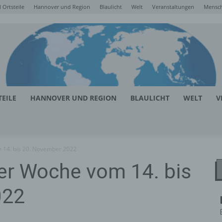
Ortsteile
Hannover und Region
Blaulicht
Welt
Veranstaltungen
Mensc
EILE
HANNOVER UND REGION
BLAULICHT
WELT
V
 14. bis 20. November 2022
er Woche vom 14. bis
022