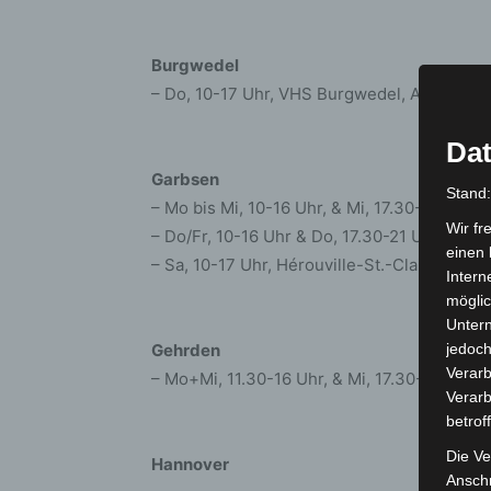
Burgwedel
– Do, 10-17 Uhr, VHS Burgwedel, Auf dem 
Dat
Garbsen
Stand
– Mo bis Mi, 10-16 Uhr, & Mi, 17.30-21 Uhr
Wir fr
– Do/Fr, 10-16 Uhr & Do, 17.30-21 Uhr, Héro
einen 
– Sa, 10-17 Uhr, Hérouville-St.-Clair-Platz
Intern
möglic
Unter
Gehrden
jedoch
Verarb
– Mo+Mi, 11.30-16 Uhr, & Mi, 17.30-21 Uhr,
Verarb
betrof
Die Ve
Hannover
Anschr