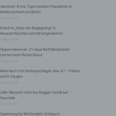
Hannover: Erste Tigermücken-Population in
Niedersachsen entdeckt
7. August 2026
Brand im „Haus der Begegnung“ in
Neuwarmbüchen schnell eingedämmt
6. August 2026
Region Hannover: 21 neue Notfallsanitäter
starten beim Roten Kreuz
5. August 2026
Mann läuft mit Hockeyschläger über A7 – Polizei
sucht Zeugen
5. August 2026
Celle: Mensch stirbt bei Bagger-Unfall auf
Baustelle
5. August 2026
Gasleitung bei McDonald’s-Umbau in