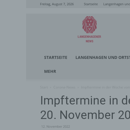
Freitag, August 7, 2026
Startseite
Langenhagen und 
Langenhagener
News
STARTSEITE
LANGENHAGEN UND ORTST
MEHR
Start
Corona-News
Impftermine in der Woche vom
Impftermine in d
20. November 2
12. November 2022