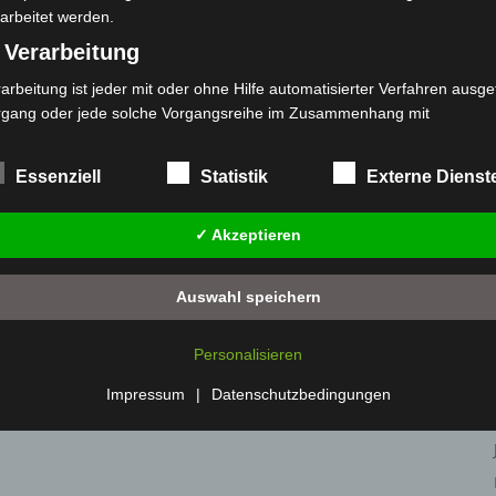
arbeitet werden.
 Verarbeitung
arbeitung ist jeder mit oder ohne Hilfe automatisierter Verfahren ausge
platz, 30880 Laatzen
rgang oder jede solche Vorgangsreihe im Zusammenhang mit
rsonenbezogenen Daten wie das Erheben, das Erfassen, die Organisat
s Ordnen, die Speicherung, die Anpassung oder Veränderung, das Aus
Essenziell
Statistik
Externe Dienst
 Abfragen, die Verwendung, die Offenlegung durch Übermittlung, Verb
, Ringstraße 9, 31275 Lehrte
r eine andere Form der Bereitstellung, den Abgleich oder die Verknüp
✓ Akzeptieren
an der Matthäuskirche, 31275 Lehrte
 Einschränkung, das Löschen oder die Vernichtung.
) Einschränkung der Verarbeitung
Auswahl speichern
schränkung der Verarbeitung ist die Markierung gespeicherter
sonenbezogener Daten mit dem Ziel, ihre künftige Verarbeitung
ustadt
Personalisieren
nzuschränken.
L), 31535 Neustadt
 Profiling
Impressum
|
Datenschutzbedingungen
1535 Neustadt
filing ist jede Art der automatisierten Verarbeitung personenbezogener
ten, die darin besteht, dass diese personenbezogenen Daten verwend
den, um bestimmte persönliche Aspekte, die sich auf eine natürliche 