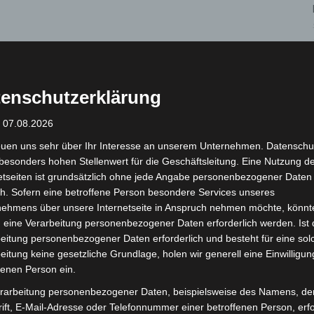
Amtshof 8, 30938 Burgwedel
enschutzerklärung
: 07.08.2026
, Immenweg 5, 30827 Garbsen
euen uns sehr über Ihr Interesse an unserem Unternehmen. Datenschu
uville-St.-Clair-Platz 1-3, 30823 Garbsen
besonders hohen Stellenwert für die Geschäftsleitung. Eine Nutzung d
 1-3, 30823 Garbsen (Kinderimpfen)
etseiten ist grundsätzlich ohne jede Angabe personenbezogener Daten
h. Sofern eine betroffene Person besondere Services unseres
nehmens über unsere Internetseite in Anspruch nehmen möchte, könnt
 eine Verarbeitung personenbezogener Daten erforderlich werden. Ist 
eitung personenbezogener Daten erforderlich und besteht für eine sol
 Vierständehaus, Kirchstraße 5, 30989 Gehrden
eitung keine gesetzliche Grundlage, holen wir generell eine Einwilligun
fenen Person ein.
rarbeitung personenbezogener Daten, beispielsweise des Namens, de
ift, E-Mail-Adresse oder Telefonnummer einer betroffenen Person, erfo