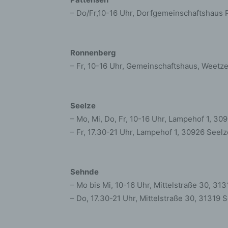
bez
– Do/Fr,10-16 Uhr, Dorfgemeinschaftshaus 
wir
Zuv
Pe
f
Ronnenberg
– Fr, 10-16 Uhr, Gemeinschaftshaus, Weet
Ps
We
zus
zu
Seelze
au
– Mo, Mi, Do, Fr, 10-16 Uhr, Lampehof 1, 30
unt
– Fr, 17.30-21 Uhr, Lampehof 1, 30926 Seelz
ide
g)
Ve
Sehnde
Ver
– Mo bis Mi, 10-16 Uhr, Mittelstraße 30, 31
ode
– Do, 17.30-21 Uhr, Mittelstraße 30, 31319
ge
pe
Ver