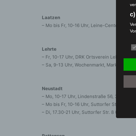
ver
c)
Laatzen
Ver
– Mo bis Fr, 10-16 Uhr, Leine-Center, Markt
Vo
pe
da
Lehrte
das
– Fr, 10-17 Uhr, DRK Ortsverein Lehrte e.V.
ode
– Sa, 9-13 Uhr, Wochenmarkt, Marktstraße 
die
d
Ein
Neustadt
per
– Mo, 10-17 Uhr, Lindenstraße 56, 31535 Ne
ei
– Mo bis Fr, 10-16 Uhr, Suttorfer Str. 8 (VZ
e)
– Di, 17.30-21 Uhr, Suttorfer Str. 8 (VZL), 3
Pro
Da
wer
Pattensen