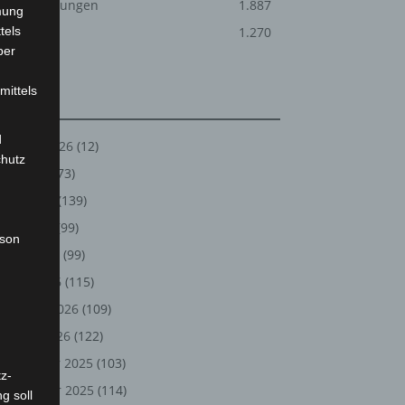
Veranstaltungen
1.887
mung
tels
Welt
1.270
ber
mittels
Archiv
d
August 2026
(12)
chutz
Juli 2026
(73)
Juni 2026
(139)
Mai 2026
(99)
rson
April 2026
(99)
März 2026
(115)
Februar 2026
(109)
Januar 2026
(122)
Dezember 2025
(103)
z-
November 2025
(114)
g soll